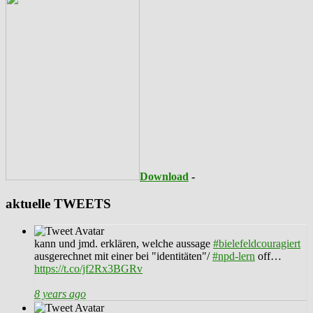
Download
-
aktuelle TWEETS
kann und jmd. erklären, welche aussage
#bielefeldcouragiert
ausgerechnet mit einer bei "identitäten"/
#npd-lern
off…
https://t.co/jf2Rx3BGRv
8 years ago