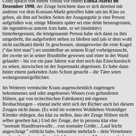
Götzl sprach von einem Vorfall vor einem
Edeka-Markt im
Dezember 1998
, der Zeuge berichtete dass er sich dereinst mit
anderen vor dem Konsum-Markt getroffen hätte um ins Kino zu
gehen, als ihm auf beiden Seiten der Ausgangstür je eine Person
aufgefallen war, einige Minuten später sei eine dritte herausgerannt,
die irgendetwas unterm Arm hatte, er sei (instinktiv)
hinterhergerannt, die letztgenannte Person habe sich dann zu ihm
umgedreht, ihn aufgefordert stehen zu bleiben und (als er dem wohl
nicht nachkam) direkt 3x geschossen, sinnigerweise die erste Kugel
(“das hört man”) sei unmittelbar an seinem Kopf vorbeigerauscht,
der zweite sei in seiner Brusthöhe gewesen und einer in der Wand
gelandet – bis vor ein paar Jahren war dort noch das Einschussloch
zu sehen, inzwischen ist der Supermarkt abgerissen. Er habe dann
hinter einem parkenden Auto Schutz gesucht – die Täter seien
weitergerannt/geflüchtet.
Im Weiteren vermischte Kraus augenscheinlich zugetragen
bekommenes und oder angelesenes Wissen (von gefundenen
Hülsen, gar von tschechischen Fabrikaten) mit eigenen
Beobachtungen – einmal mehr stört sich der Richter auch bei diesem
Zeugen nicht daran. (Es wird im weiteren Wohlleben-Verteidiger
Klemke obliegen, das klar zu stellen, dass der Zeuge Hülsen nicht
selber gesehen hat.) Und der Zeuge, der in persona klar eine
“normale Handfeuerwaffe…von normaler Größe…Lauf leicht
angeschrägt ” erblickt habe, bekundete mehrfach – dem Vernehmen