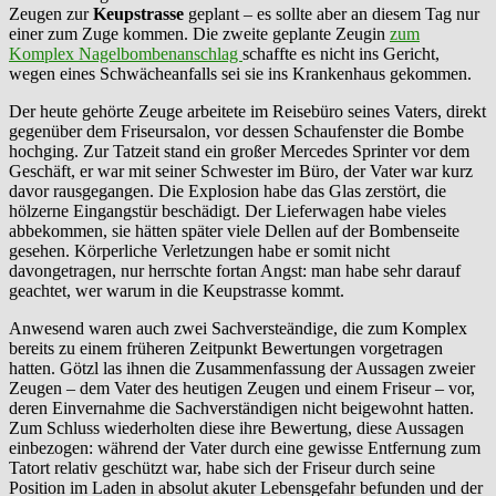
Zeugen zur
Keupstrasse
geplant – es sollte aber an diesem Tag nur
einer zum Zuge kommen. Die zweite geplante Zeugin
zum
Komplex Nagelbombenanschlag
schaffte es nicht ins Gericht,
wegen eines Schwächeanfalls sei sie ins Krankenhaus gekommen.
Der heute gehörte Zeuge arbeitete im Reisebüro seines Vaters, direkt
gegenüber dem Friseursalon, vor dessen Schaufenster die Bombe
hochging. Zur Tatzeit stand ein großer Mercedes Sprinter vor dem
Geschäft, er war mit seiner Schwester im Büro, der Vater war kurz
davor rausgegangen. Die Explosion habe das Glas zerstört, die
hölzerne Eingangstür beschädigt. Der Lieferwagen habe vieles
abbekommen, sie hätten später viele Dellen auf der Bombenseite
gesehen. Körperliche Verletzungen habe er somit nicht
davongetragen, nur herrschte fortan Angst: man habe sehr darauf
geachtet, wer warum in die Keupstrasse kommt.
Anwesend waren auch zwei Sachversteändige, die zum Komplex
bereits zu einem früheren Zeitpunkt Bewertungen vorgetragen
hatten. Götzl las ihnen die Zusammenfassung der Aussagen zweier
Zeugen – dem Vater des heutigen Zeugen und einem Friseur – vor,
deren Einvernahme die Sachverständigen nicht beigewohnt hatten.
Zum Schluss wiederholten diese ihre Bewertung, diese Aussagen
einbezogen: während der Vater durch eine gewisse Entfernung zum
Tatort relativ geschützt war, habe sich der Friseur durch seine
Position im Laden in absolut akuter Lebensgefahr befunden und der