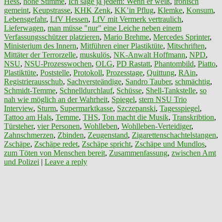
Hess
,
hohe Stimme
,
Ich sage ja jedem: Wenn er weiß
,
ironisch
gemeint
,
Keupstrasse
,
KHK Zenk
,
KK’in Pflug
,
Klemke
,
Konsum
,
Lebensgefahr
,
LfV Hessen
,
LfV mit Vermerk vertraulich
,
Lieferwagen
,
man müsse "nur" eine Leiche neben einem
Verfassungsschützer platzieren
,
Mario Brehme
,
Mercedes Sprinter
,
Ministerium des Innern
,
Mitführen einer Plastiktüte
,
Mitschriften
,
Mittäter der Terrorzelle
,
muskulös
,
NK-Anwalt Hoffmann
,
NPD
,
NSU
,
NSU-Prozesswochen
,
OLG
,
PD Rastatt
,
Phantombild
,
Piatto
,
Plastiktüte
,
Poststelle
,
Protokoll
,
Prozesstage
,
Quittung
,
RAin
,
Registrierausschub
,
Sachversteändige
,
Sandro Tauber
,
schmächtig
,
Schmidt-Temme
,
Schnelldurchlauf
,
Schüsse
,
Shell-Tankstelle
,
so
nah wie möglich an der Wahrheit
,
Spiegel
,
stern NSU Trio
Interview
,
Sturm
,
Supermarktkasse
,
Szczepanski
,
Tagesspiegel
,
Tattoo am Hals
,
Temme
,
THS
,
Ton macht die Musik
,
Transkribtion
,
Türsteher
,
vier Personen
,
Wohlleben
,
Wohlleben-Verteidiger
,
Zahnschmerzen
,
Zbinden
,
Zeugenstand
,
Zigarettenschachtelstangen
,
Zschäpe
,
Zschäpe redet
,
Zschäpe spricht
,
Zschäpe und Mundlos
,
zum Töten von Menschen bereit
,
Zusammenfassung
,
zwischen Amt
und Polizei
|
Leave a reply