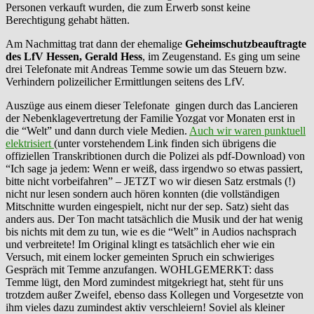
Personen verkauft wurden, die zum Erwerb sonst keine
Berechtigung gehabt hätten.
Am Nachmittag trat dann der ehemalige
Geheimschutzbeauftragte
des LfV Hessen, Gerald Hess
, im Zeugenstand. Es ging um seine
drei Telefonate mit Andreas Temme sowie um das Steuern bzw.
Verhindern polizeilicher Ermittlungen seitens des LfV.
Auszüge aus einem dieser Telefonate gingen durch das Lancieren
der Nebenklagevertretung der Familie Yozgat vor Monaten erst in
die “Welt” und dann durch viele Medien.
Auch wir waren punktuell
elektrisiert
(unter vorstehendem Link finden sich übrigens die
offiziellen Transkribtionen durch die Polizei als pdf-Download) von
“Ich sage ja jedem: Wenn er weiß, dass irgendwo so etwas passiert,
bitte nicht vorbeifahren” – JETZT wo wir diesen Satz erstmals (!)
nicht nur lesen sondern auch hören konnten (die vollständigen
Mitschnitte wurden eingespielt, nicht nur der sep. Satz) sieht das
anders aus. Der Ton macht tatsächlich die Musik und der hat wenig
bis nichts mit dem zu tun, wie es die “Welt” in Audios nachsprach
und verbreitete! Im Original klingt es tatsächlich eher wie ein
Versuch, mit einem locker gemeinten Spruch ein schwieriges
Gespräch mit Temme anzufangen. WOHLGEMERKT: dass
Temme lügt, den Mord zumindest mitgekriegt hat, steht für uns
trotzdem außer Zweifel, ebenso dass Kollegen und Vorgesetzte von
ihm vieles dazu zumindest aktiv verschleiern! Soviel als kleiner