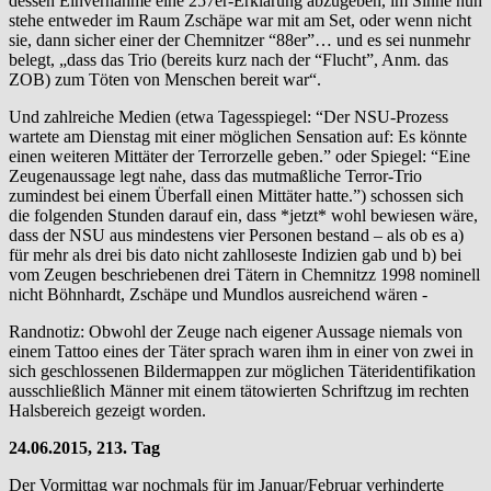
dessen Einvernahme eine 257er-Erklärung abzugeben, im Sinne nun
stehe entweder im Raum Zschäpe war mit am Set, oder wenn nicht
sie, dann sicher einer der Chemnitzer “88er”… und es sei nunmehr
belegt, „dass das Trio (bereits kurz nach der “Flucht”, Anm. das
ZOB) zum Töten von Menschen bereit war“.
Und zahlreiche Medien (etwa Tagesspiegel: “Der NSU-Prozess
wartete am Dienstag mit einer möglichen Sensation auf: Es könnte
einen weiteren Mittäter der Terrorzelle geben.” oder Spiegel: “Eine
Zeugenaussage legt nahe, dass das mutmaßliche Terror-Trio
zumindest bei einem Überfall einen Mittäter hatte.”) schossen sich
die folgenden Stunden darauf ein, dass *jetzt* wohl bewiesen wäre,
dass der NSU aus mindestens vier Personen bestand – als ob es a)
für mehr als drei bis dato nicht zahlloseste Indizien gab und b) bei
vom Zeugen beschriebenen drei Tätern in Chemnitzz 1998 nominell
nicht Böhnhardt, Zschäpe und Mundlos ausreichend wären -
Randnotiz: Obwohl der Zeuge nach eigener Aussage niemals von
einem Tattoo eines der Täter sprach waren ihm in einer von zwei in
sich geschlossenen Bildermappen zur möglichen Täteridentifikation
ausschließlich Männer mit einem tätowierten Schriftzug im rechten
Halsbereich gezeigt worden.
24.06.2015, 213. Tag
Der Vormittag war nochmals für im Januar/Februar verhinderte