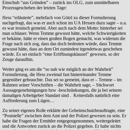
Einschub “aus Gründen” – zurück ins OLG, zum unmittelbaren
Prozessgeschehen der letzten Tage:
Hess “erläuterte”, mehrfach von Götzl zu dieser Formulierung
nachgefragt, das was er auch schon im UA Hessen dazu sagte – u.a.
es war ironisch gemeint. Aber auch nach dem Motto: hinterher sei
man schlauer. Wenn Temme gewusst hätte, welche Schwierigkeiten
er bekäme, hätte er einen großen Bogen gemacht, was widerum die
Frage nach sich zog, dass das doch bedeuten würde, dass Temme
gewusst hätte, dass an dem Ort zumindest irgendetwas geschehen
würde. Es sei einfach “eine Eröffnungsklausel” gewesen, so der
Zeuge daraufhin.
Weiter ging es um die “so nah wie möglich an der Wahrheit”
Formulierung, die Hess zweimal fast hintereinander Temme
gegenüber gebrauchte. Das sei so gemeint, dass er – Temme – im
Rahmen seiner Vorschriften – die Wahrheit sage, – Stichwort
Aussagegenehmigungen bzw -beschränkungen, die ja bei seinem
damaligen Arbeitgeber Standart sind . Keinesfalls natürlich eine
Aufforderung zum Lügen…
Zu seiner eigenen Rolle erklärte der Geheimschutzbeauftragte, eine
“Poststelle” zwischen dem Amt und der Polizei gewesen zu sein. Er
habe die Fragen der Ermittler entgegengenommen, weitergeleitet
und die Antworten zurück an die Polizei gegeben. Er habe nichts