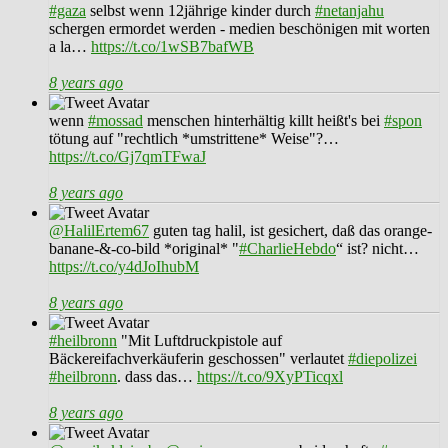
#gaza
selbst wenn 12jährige kinder durch
#netanjahu
schergen ermordet werden - medien beschönigen mit worten
a la…
https://t.co/1wSB7bafWB
8 years ago
wenn
#mossad
menschen hinterhältig killt heißt's bei
#spon
tötung auf "rechtlich *umstrittene* Weise"?…
https://t.co/Gj7qmTFwaJ
8 years ago
@HalilErtem67
guten tag halil, ist gesichert, daß das orange-
banane-&-co-bild *original* "
#CharlieHebdo
“ ist? nicht…
https://t.co/y4dJoIhubM
8 years ago
#heilbronn
"Mit Luftdruckpistole auf
Bäckereifachverkäuferin geschossen" verlautet
#diepolizei
#heilbronn
. dass das…
https://t.co/9XyPTicqxl
8 years ago