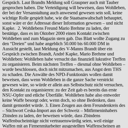
Gespräch. Laut Brandts Meldung soll Graupner auch mit Tauber
gesprochen haben. Die Verteidigung will beweisen, dass Wohlleben,
der bei der Versanstaltung auch anwesend gewesen sein soll, keine
wichtige Rolle gespielt habe, wie die Staatsanwaltschaft behauptet,
sonst wäre er der Adtressat dieser Information gewesen – und nicht
Kapke. 2. Wohllebens Freund Mario Brehme zu laden, der
bestätige, dass es im Oktober 2000 einen Kontakt zwischen
Wohlleben und zum Magazin stern gab. Das Blatt wollte Zugang zu
den “Dreien” und habe angeblich 50.000 bis 60.000 DM in
Aussicht gestellt, laut Meldung des V-Manns Brandt über ein
Gespräch zwischen Brandt, André Kapke, Mario Brehme und
Wohlleben: Wohlleben habe versucht das finanziell lukrative Treffen
zu organisieren. Beim nächsten Treffen – diesmal ohne Wohlleben –
wurde beschlossen, doch nicht mitzumachen, aus Angst dem THS
zu schaden. Die Anwälte des NPD-Funktionärs wollen damit
beweisen, dass wenn Wohlleben in die ganze Sache verstrickt
gewesen wäre, so würde er allein aus Selbstschutz nicht versuchen,
den Kontakt zu organisieren: zu der Zeit gab es bereits das erste
NSU-Opfer und etliche Überfälle. Wohlleben habe also entweder
keine Waffe besorgt oder, wenn doch, so ohne Bedenken, dass
damit gemordet würde. 3. Einen Zeugen aus dem Freundenkreis des
– Stichwort Ceska-Import aus der Schweiz – Mitfirmeninhabers
Zbinden zu laden, der beweisen würde, dass Zbindens
Waffenbucheinträge nicht vertrauenswürdig seien, weil einige
Waffen mit an Firmenmitarbeiter ausgestellten Waffenscheinen an