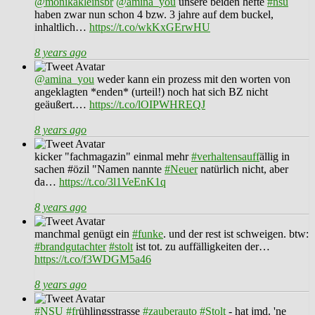
@monikakleinsbr
@amina_you
unsere beiden hefte
#nsu
haben zwar nun schon 4 bzw. 3 jahre auf dem buckel,
inhaltlich…
https://t.co/wkKxGErwHU
8 years ago
@amina_you
weder kann ein prozess mit den worten von
angeklagten *enden* (urteil!) noch hat sich BZ nicht
geäußert.…
https://t.co/lOIPWHREQJ
8 years ago
kicker "fachmagazin" einmal mehr
#verhaltensauff
ällig in
sachen #özil "Namen nannte
#Neuer
natürlich nicht, aber
da…
https://t.co/3l1VeEnK1q
8 years ago
manchmal genügt ein
#funke
. und der rest ist schweigen. btw:
#brandgutachter
#stolt
ist tot. zu auffälligkeiten der…
https://t.co/f3WDGM5a46
8 years ago
#NSU
#fr
ühlingsstrasse
#zauberauto
#Stolt
- hat jmd. 'ne