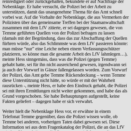
reinredigiert oder zurückgehalten, bekundete er auf Nachfrage der
Nebenklage. Er habe versucht, die Polizei bei der Arbeit zu
unterstützen, damit das unangenehme Thema für das Amt schnell
vorbei war. Auf die Vorhalte der Nebenklage, die aus Vermerken der
Polizisten über das gemeinsame Treffen bei der Staatsanwaltschaft
zusammen mit dem LfV zitierte, er sei dagegen gewesen, die von
Temme geführten Quellen von der Polizei befragen zu lassen
(damals mit der Begründung, dass das zur Abschaffung der Quellen
fürhren würde, also das Schlimmste was dem LfV passieren könnte:
man müsse “nur” eine Leiche neben einem Verfassungsschützer
platzieren, so könne man die gesamte Arbeit des LfV lahmlegen…),
meinte Hess sinngemäss, dass was die Polizei (gegen Temme)
gehabt hatte, sei für ihn nicht ausreichend gewesen, irgendwann sei
ja auch der Vorwurf in Gänze fallengelassen worden. Zum Vorwurf
der Polizei, das Amt gebe Temme Rückendeckung – wenn Temme
diese Unterstützung nicht hätte, so würde er mit der Wahrheit
rausrücken -, meinte Hess, er habe den Eindruck gehabt, die Polizei
sei mit ihren Ermittlungen nicht weiter gekommen, und habe das als
Grund vorgeschoben. Sie habe Behauptungen aufgestellt, keine
Fakten geliefert – dagegen habe er sich verwahrt.
Weiter hielt die Nebenklage Hess vor, er erwähne in einem
Telefonat Temme gegenüber, dass die Polizei wissen wolle, ob
Temme bei anderen, vorherigen Taten dabei gewesen sei. Diese
Information sei aus dem Fragenkatalog der Polizei, die an das LfV