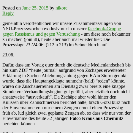
Posted on
June 25, 2015
by
nikore
Reply
gemeinhin veröffentlichen wir unsere Zusammenfassungen von
NSU-Prozesswochen exklusiv nur in unserer
facebook-Gruppe
gegen Rassismus und gegen Vertuschung
- um diese noch bekannter
zu machen (join it!), heute aber auch mal wieder hier: Die
Prozesstage 23./24.06. (212 u 213) im Schnelldurchlauf
23.06.
Dafür, dass am Vortag quer durch die deutsche Medienlandschaft bis
hin zum ZDF “heute journal” aufgrund von Zschäpes erweitereter
Erklärung in Sachen Ablehnungsantrag gegen RAin Sturm geunkt
wurde, dass die Hauptangeklagte nunmehr (bald) “reden” könnte,
waren die Zuschauerreihen am Dienstag zwar bereits eine knappe
Stunde vor Verhandlungsbeginn gut gefüllt, aber letztlich doch nicht
ansatzweise “ausverkauft”. Da Zschäpe aber wohl hinter den
Kulissen über Zahnschmerzen berichtet hatte, brach Götzl kurz nach
der Einvernahme von nur einem Zeugen erneut einen Prozesstag
früh ab, lud gleich zwei geplante Zeugen ab, so dass wir nur von der
Einvernahme des heute 32-jährigen
Falco Kraus aus Chemnitz
berichten können.