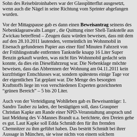
Sohn des Reisebüroinhabers war der Glassplitterflut ausgesetzt,
wenn auch die Nägel in seine Richtung vom Sprinter abgefangen
wurden.
Vor der Mittagspause gab es dann einen
Beweisantrag
seinens des
Nebenklageanwalts Langer , die Quittung einer Shell-Tankstelle aus
Zwickau betreffend – Zeugen dazu würden beweisen, dass mit dem
auf den 28.10.2011 lautenden, vermeintlich im Wohnmobil in
Eisenach gefundenen Papier aus einer fünf Minuten Fahrzeit von
der Frühlingsstraße entfernten Tankstelle knapp 16 Liter Super
Benzin gekauft wurden, was nicht fürs Wohnmobil gedacht sein
konnte, da dies ein Dieselfahrzeug war. Die Nebenklage möchte
beweisen, dass das Abbrennen der Wohnung am 04.11.2011 kein
kurzfristiger Entschlusses war, sondern spätestens einige Tage vor
der eigentlichen Tat geplant war. Die Menge des besorgten
Kraftstoffs liege im von verschiedenen Experten gezeichneten
“grünen Bereich” – 5 bis 20 Liter.
Auch von der Verteidigung Wohlleben gab es Beweisanträge: 1.
Sandro Tauber zu laden, der bestägtigen soll, dass Graupner
Christian Kapke am Rande einer NPD-Veranstaltung ansprach und
laut Meldung des V-Mannes Brandt u.a. berichtete, den Dreien gehe
es gut. Laut Kapke soll Edda Schmidt den für ihn fremden
Chemnitzer zu ihm geführt haben. Das bestritt Schmidt bei ihrer
Aussage in München, sie wisse nichts von einem solchem