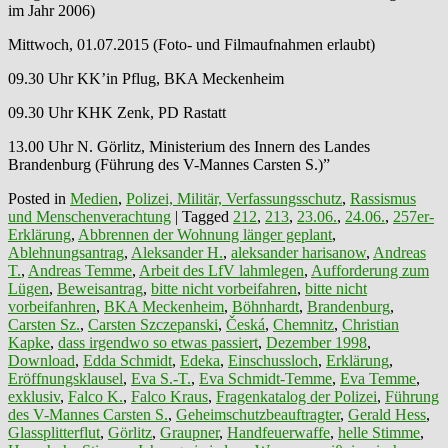
im Jahr 2006)
Mittwoch, 01.07.2015 (Foto- und Filmaufnahmen erlaubt)
09.30 Uhr KK’in Pflug, BKA Meckenheim
09.30 Uhr KHK Zenk, PD Rastatt
13.00 Uhr N. Görlitz, Ministerium des Innern des Landes
Brandenburg (Führung des V-Mannes Carsten S.)”
Posted in
Medien
,
Polizei, Militär, Verfassungsschutz
,
Rassismus
und Menschenverachtung
|
Tagged
212
,
213
,
23.06.
,
24.06.
,
257er-
Erklärung
,
Abbrennen der Wohnung länger geplant
,
Ablehnungsantrag
,
Aleksander H.
,
aleksander harisanow
,
Andreas
T.
,
Andreas Temme
,
Arbeit des LfV lahmlegen
,
Aufforderung zum
Lügen
,
Beweisantrag
,
bitte nicht vorbeifahren
,
bitte nicht
vorbeifanhren
,
BKA Meckenheim
,
Böhnhardt
,
Brandenburg
,
Carsten Sz.
,
Carsten Szczepanski
,
Česká
,
Chemnitz
,
Christian
Kapke
,
dass irgendwo so etwas passiert
,
Dezember 1998
,
Download
,
Edda Schmidt
,
Edeka
,
Einschussloch
,
Erklärung
,
Eröffnungsklausel
,
Eva S.-T.
,
Eva Schmidt-Temme
,
Eva Temme
,
exklusiv
,
Falco K.
,
Falco Kraus
,
Fragenkatalog der Polizei
,
Führung
des V-Mannes Carsten S.
,
Geheimschutzbeauftragter
,
Gerald Hess
,
Glassplitterflut
,
Görlitz
,
Graupner
,
Handfeuerwaffe
,
helle Stimme
,