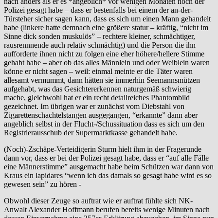
nach anders als er es *angeblich* vor wenigen Monaten noch der
Polizei gesagt habe – dass er bestenfalls bei einem der an-der-
Türsteher sicher sagen kann, dass es sich um einen Mann gehandelt
habe (linkere hatte demnach eine größere statur – kräftig, “nicht im
Sinne dick sonden muskulös” – rechtere kleiner, schmächtiger,
rausrennnende auch relativ schmächtig) und die Person die ihn
aufforderte ihnen nicht zu folgen eine eher höhere/hellere Stimme
gehabt habe – aber ob das alles Männlein und oder Weiblein waren
könne er nicht sagen – weil: einmal meinte er die Täter waren
allesamt vermummt, dann hätten sie immerhin Seemannsmützen
aufgehabt, was das Gesichtererkennen naturgemäß schwierig
mache, gleichwohl hat er ein recht detailreiches Phantombild
gezeichnet. Im übrigen war er zunächst vom Diebstahl von
Zigarettenschachtelstangen ausgegangen, “erkannte” dann aber
angeblich selbst in der Flucht-/Schussituation dass es sich um den
Registrierausschub der Supermarktkasse gehandelt habe.
(Noch)-Zschäpe-Verteidigerin Sturm hielt ihm in der Fragerunde
dann vor, dass er bei der Polizei gesagt habe, dass er “auf alle Fälle
eine Männerstimme” ausgemacht habe beim Schützen war dann von
Kraus ein lapidares “wenn ich das damals so gesagt habe wird es so
gewesen sein” zu hören -
Obwohl dieser Zeuge so auftrat wie er auftrat fühlte sich NK-
Anwalt Alexander Hoffmann berufen bereits wenige Minuten nach