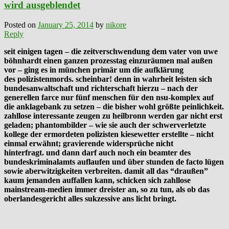
wird ausgeblendet
Posted on
January 25, 2014
by
nikore
Reply
seit einigen tagen – die zeitverschwendung dem vater von uwe
böhnhardt einen ganzen prozesstag einzuräumen mal außen
vor – ging es in münchen primär um die aufklärung
des polizistenmords. scheinbar! denn in wahrheit leisten sich
bundesanwaltschaft und richterschaft hierzu – nach der
generellen farce nur fünf menschen für den nsu-komplex auf
die anklagebank zu setzen – die bisher wohl größte peinlichkeit.
zahllose interessante zeugen zu heilbronn werden gar nicht erst
geladen; phantombilder – wie sie auch der schwerverletzte
kollege der ermordeten polizisten kiesewetter erstellte – nicht
einmal erwähnt; gravierende widersprüche nicht
hinterfragt. und dann darf auch noch ein beamter des
bundeskriminalamts auflaufen und über stunden de facto lügen
sowie aberwitzigkeiten verbreiten. damit all das “draußen”
kaum jemanden auffallen kann, schicken sich zahllose
mainstream-medien immer dreister an, so zu tun, als ob das
oberlandesgericht alles sukzessive ans licht bringt.