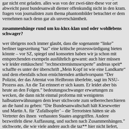
gar nicht erst geladen. alles was von der zwei-täter-these vor ort
abweicht passt bundesanwalt diemer offenkundig nicht in den kram.
fragen von journalisten zum thema phantombilder betrachtet er dem
vernehmen nach denn gar als unverschämtheit.
zusammenhänge rund um ku-klux-klan und oder wohllebens
schwager?
wer übrigens noch immer glaubt, dass die sogenannte “linke”
berliner tageszeitung “taz” eine kritische prozesswürdigung bieten
könnte – vor SZ, spiegel und konsorten haben wir ja schon mit
entsprechenden exempeln ausführlich gewarnt: auch hier müssen
wir leider enttäuschen! ”rechtsextremismusexperte” andreas speit*
schaffte es unter der überschrift „Mein Kopf ist wie eine Landkarte“
und dem ebenfalls schon ernüchternden artikelvorspann “Der
Polizist, der das Attentat von Heilbronn überlebte, sagt im NSU-
Prozess aus. An die Tat erinnert er sich kaum. Er leidet aber bis
heute an den Folgen.” bedeutungsschwanger erwartungen zu
wecken, die dann nicht einmal proforma mit wenigstens
halbsatzerwähnungen dem leser stichworte zum selberrecherchieren
an die hand zu geben: “Die Bundesanwaltschaft hält Kiesewetter
und Martin A. für ’Zufallsopfer’ – die Terroristen hätten sie als
Vertreter des ihnen verhassten Staates angegriffen. Andere
bezweifeln diese Auffassung, und suchen nach Zusammenhängen.”
stichworte, die wie viele andere auch die taz** hier nicht liefert,