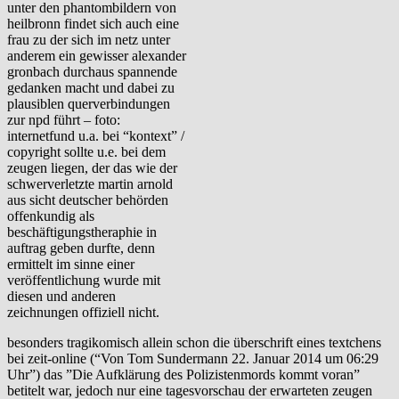
unter den phantombildern von
heilbronn findet sich auch eine
frau zu der sich im netz unter
anderem ein gewisser alexander
gronbach durchaus spannende
gedanken macht und dabei zu
plausiblen querverbindungen
zur npd führt – foto:
internetfund u.a. bei “kontext” /
copyright sollte u.e. bei dem
zeugen liegen, der das wie der
schwerverletzte martin arnold
aus sicht deutscher behörden
offenkundig als
beschäftigungstheraphie in
auftrag geben durfte, denn
ermittelt im sinne einer
veröffentlichung wurde mit
diesen und anderen
zeichnungen offiziell nicht.
besonders tragikomisch allein schon die überschrift eines textchens
bei zeit-online (“Von Tom Sundermann 22. Januar 2014 um 06:29
Uhr”) das ”Die Aufklärung des Polizistenmords kommt voran”
betitelt war, jedoch nur eine tagesvorschau der erwarteten zeugen