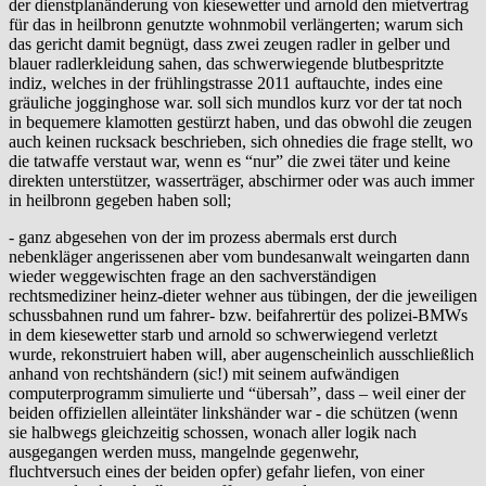
der dienstplanänderung von kiesewetter und arnold den mietvertrag
für das in heilbronn genutzte wohnmobil verlängerten; warum sich
das gericht damit begnügt, dass zwei zeugen radler in gelber und
blauer radlerkleidung sahen, das schwerwiegende blutbespritzte
indiz, welches in der frühlingstrasse 2011 auftauchte, indes eine
gräuliche jogginghose war. soll sich mundlos kurz vor der tat noch
in bequemere klamotten gestürzt haben, und das obwohl die zeugen
auch keinen rucksack beschrieben, sich ohnedies die frage stellt, wo
die tatwaffe verstaut war, wenn es “nur” die zwei täter und keine
direkten unterstützer, wasserträger, abschirmer oder was auch immer
in heilbronn gegeben haben soll;
- ganz abgesehen von der im prozess abermals erst durch
nebenkläger angerissenen aber vom bundesanwalt weingarten dann
wieder weggewischten frage an den sachverständigen
rechtsmediziner heinz-dieter wehner aus tübingen, der die jeweiligen
schussbahnen rund um fahrer- bzw. beifahrertür des polizei-BMWs
in dem kiesewetter starb und arnold so schwerwiegend verletzt
wurde, rekonstruiert haben will, aber augenscheinlich ausschließlich
anhand von rechtshändern (sic!) mit seinem aufwändigen
computerprogramm simulierte und “übersah”, dass – weil einer der
beiden offiziellen alleintäter linkshänder war - die schützen (wenn
sie halbwegs gleichzeitig schossen, wonach aller logik nach
ausgegangen werden muss, mangelnde gegenwehr,
fluchtversuch eines der beiden opfer) gefahr liefen, von einer