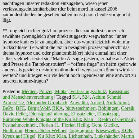
nachfragen unserer redaktion einzugehen, wieso jener
verfassungschutzmitarbeiter (der beim mord in kassel 2006
zumindest die leiche gesehen haben muss) noch heute vor gericht
lügt.
** obgleich richter götzl im prozess dies zumindest sumerisch
erwähnte (wenngleich aber direkt suggestiv wegwischte: “unter
hypnose kam es ja zu angaben, aber das waren letztlich wohl nur
rückschlüsse”) erwähnt die taz in besagtem prozesstagbericht das
thema hypnose und oder phantombild(er) nicht einmal mit einer
silbe, vielmehr textet sie “Martin A. sagte gestern, er habe aus Akten
und Presse die Tat rekonstruiert” – “offene frage” an herrn speit: wie
anders als gezielte desinformation durch weglassen können wir das
werten? und kriegen wir vielleicht noch irgendwann eine antwort zu
unseren temme-fragen?
Posted in
Medien
,
Polizei, Militär, Verfassungsschutz
,
Rassismus
und Menschenverachtung
|
Tagged
514
,
524
,
Achim Schmid
,
Adressliste
,
Alexander Gronbach
,
Anwältin
,
Arnold
,
Aufklärung
,
BePo
,
BFE
,
Birgit Wolf
,
BKA
,
blutverschmiert
,
Böblingen
,
Corelli
,
David Feiler
,
Dienstplanänderung
,
Einsatzleiter
,
Einsatzzug
,
European White Knights of the Ku Klux Klan – Realm of Germany
,
Festnahmeeinheit
,
Florian H.
,
Florian Heilig
,
Gera
,
Giedke
,
Heilbronn
,
Heinz-Dieter Wehner
,
Jogginghose
,
Kiesewetter
,
KOK
,
Kreuz auf Hügel
,
Ku Klux Klan
,
Lichtenhain
,
Linkshänder
,
Martin