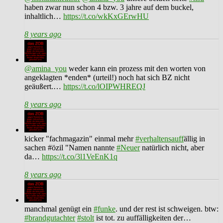
haben zwar nun schon 4 bzw. 3 jahre auf dem buckel,
inhaltlich…
https://t.co/wkKxGErwHU
8 years ago
@amina_you
weder kann ein prozess mit den worten von
angeklagten *enden* (urteil!) noch hat sich BZ nicht
geäußert.…
https://t.co/lOIPWHREQJ
8 years ago
kicker "fachmagazin" einmal mehr
#verhaltensauff
ällig in
sachen #özil "Namen nannte
#Neuer
natürlich nicht, aber
da…
https://t.co/3l1VeEnK1q
8 years ago
manchmal genügt ein
#funke
. und der rest ist schweigen. btw:
#brandgutachter
#stolt
ist tot. zu auffälligkeiten der…