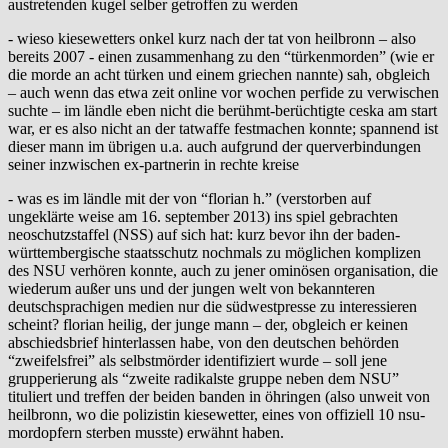
austretenden kugel selber getroffen zu werden
- wieso kiesewetters onkel kurz nach der tat von heilbronn – also
bereits 2007 - einen zusammenhang zu den “türkenmorden” (wie er
die morde an acht türken und einem griechen nannte) sah, obgleich
– auch wenn das etwa zeit online vor wochen perfide zu verwischen
suchte – im ländle eben nicht die berühmt-berüchtigte ceska am start
war, er es also nicht an der tatwaffe festmachen konnte; spannend ist
dieser mann im übrigen u.a. auch aufgrund der querverbindungen
seiner inzwischen ex-partnerin in rechte kreise
- was es im ländle mit der von “florian h.” (verstorben auf
ungeklärte weise am 16. september 2013) ins spiel gebrachten
neoschutzstaffel (NSS) auf sich hat: kurz bevor ihn der baden-
württembergische staatsschutz nochmals zu möglichen komplizen
des NSU verhören konnte, auch zu jener ominösen organisation, die
wiederum außer uns und der jungen welt von bekannteren
deutschsprachigen medien nur die südwestpresse zu interessieren
scheint? florian heilig, der junge mann – der, obgleich er keinen
abschiedsbrief hinterlassen habe, von den deutschen behörden
“zweifelsfrei” als selbstmörder identifiziert wurde – soll jene
grupperierung als “zweite radikalste gruppe neben dem NSU”
tituliert und treffen der beiden banden in öhringen (also unweit von
heilbronn, wo die polizistin kiesewetter, eines von offiziell 10 nsu-
mordopfern sterben musste) erwähnt haben.