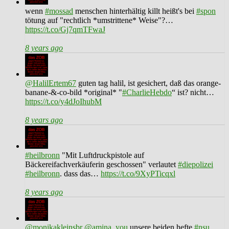
wenn
#mossad
menschen hinterhältig killt heißt's bei
#spon
tötung auf "rechtlich *umstrittene* Weise"?…
https://t.co/Gj7qmTFwaJ
8 years ago
@HalilErtem67
guten tag halil, ist gesichert, daß das orange-
banane-&-co-bild *original* "
#CharlieHebdo
“ ist? nicht…
https://t.co/y4dJoIhubM
8 years ago
#heilbronn
"Mit Luftdruckpistole auf
Bäckereifachverkäuferin geschossen" verlautet
#diepolizei
#heilbronn
. dass das…
https://t.co/9XyPTicqxl
8 years ago
@monikakleinsbr
@amina_you
unsere beiden hefte
#nsu