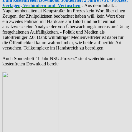
Zum kostenfreien Download Sonderheft 2 Jahre NSU-Prozess:
Vertagen, Verhindern und Vertuschen
-
Aus dem Inhalt: -
‪Nagelbombenattentat‬ ‎Keupstraße‬: Im Prozes kein Wort über einen
Zeugen, der Zivilpolizisten beobachtet haben will, kein Wort über
ein zweites Fahrrad mit Hardcase am Tatort und nicht einmal
ansatzweise eine Analyse der von Überwachungskameras am Tattag
festgehaltenen Auffälligkeiten. - Politik und Medien als
‪Tatortreiniger‬ 2.0: Dank willfähriger Medienvertreter ist dabei für
die Öffentlichkeit kaum wahrnehmbar, wie beide auf perfide Art
versuchen, Teilkomplexe im Handstreich zu beerdigen.
Auch Sonderheft "1 Jahr NSU-Prozess" steht weiterhin zum
kostenfreien Download bereit: