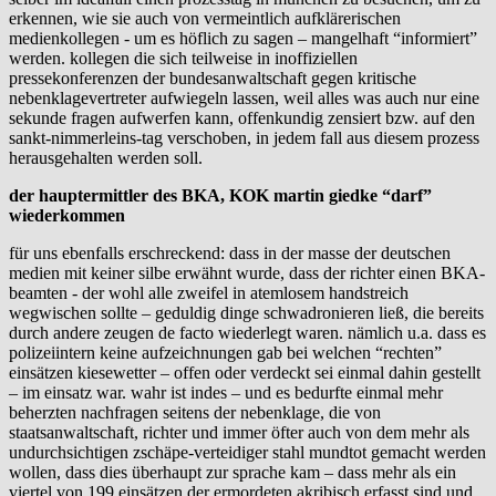
erkennen, wie sie auch von vermeintlich aufklärerischen
medienkollegen - um es höflich zu sagen – mangelhaft “informiert”
werden. kollegen die sich teilweise in inoffiziellen
pressekonferenzen der bundesanwaltschaft gegen kritische
nebenklagevertreter aufwiegeln lassen, weil alles was auch nur eine
sekunde fragen aufwerfen kann, offenkundig zensiert bzw. auf den
sankt-nimmerleins-tag verschoben, in jedem fall aus diesem prozess
herausgehalten werden soll.
der hauptermittler des BKA, KOK martin giedke “darf”
wiederkommen
für uns ebenfalls erschreckend: dass in der masse der deutschen
medien mit keiner silbe erwähnt wurde, dass der richter einen BKA-
beamten - der wohl alle zweifel in atemlosem handstreich
wegwischen sollte – geduldig dinge schwadronieren ließ, die bereits
durch andere zeugen de facto wiederlegt waren. nämlich u.a. dass es
polizeiintern keine aufzeichnungen gab bei welchen “rechten”
einsätzen kiesewetter – offen oder verdeckt sei einmal dahin gestellt
– im einsatz war. wahr ist indes – und es bedurfte einmal mehr
beherzten nachfragen seitens der nebenklage, die von
staatsanwaltschaft, richter und immer öfter auch von dem mehr als
undurchsichtigen zschäpe-verteidiger stahl mundtot gemacht werden
wollen, dass dies überhaupt zur sprache kam – dass mehr als ein
viertel von 199 einsätzen der ermordeten akribisch erfasst sind und