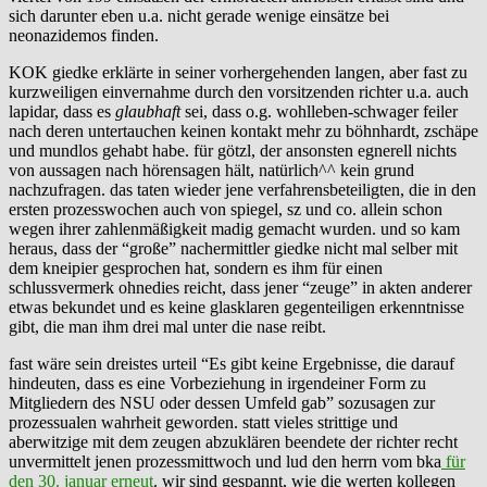
sich darunter eben u.a. nicht gerade wenige einsätze bei
neonazidemos finden.
KOK giedke erklärte in seiner vorhergehenden langen, aber fast zu
kurzweiligen einvernahme durch den vorsitzenden richter u.a. auch
lapidar, dass es
glaubhaft
sei, dass o.g. wohlleben-schwager feiler
nach deren untertauchen keinen kontakt mehr zu böhnhardt, zschäpe
und mundlos gehabt habe. für götzl, der ansonsten egnerell nichts
von aussagen nach hörensagen hält, natürlich^^ kein grund
nachzufragen. das taten wieder jene verfahrensbeteiligten, die in den
ersten prozesswochen auch von spiegel, sz und co. allein schon
wegen ihrer zahlenmäßigkeit madig gemacht wurden. und so kam
heraus, dass der “große” nachermittler giedke nicht mal selber mit
dem kneipier gesprochen hat, sondern es ihm für einen
schlussvermerk ohnedies reicht, dass jener “zeuge” in akten anderer
etwas bekundet und es keine glasklaren gegenteiligen erkenntnisse
gibt, die man ihm drei mal unter die nase reibt.
fast wäre sein dreistes urteil “Es gibt keine Ergebnisse, die darauf
hindeuten, dass es eine Vorbeziehung in irgendeiner Form zu
Mitgliedern des NSU oder dessen Umfeld gab” sozusagen zur
prozessualen wahrheit geworden. statt vieles strittige und
aberwitzige mit dem zeugen abzuklären beendete der richter recht
unvermittelt jenen prozessmittwoch und lud den herrn vom bka
für
den 30. januar erneut
. wir sind gespannt, wie die werten kollegen