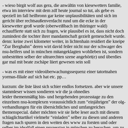
- wieso birgit wolf aus gera, die anwältin von kiesewetters familie,
etwa im interview mit dem zdf heute journal so tut, als gebe es
speziell im fall heilbronn gar keine unplausibilitäten und sich im
gericht über rechtsaußenverdacht rund um die ecke in der
kiesewetter groß wurde (oberweißbach im thüringer wald)
echauffierte statt sich zu fragen, wie plausibel es ist, dass nicht doch
zumindest die tochter ihrer mandantschaft gezielt gemeuchelt wurde.
denn: keine zwei kilometer weiter, in lichtenhain residiert die kneipe
“Zur Bergbahn” deren wirt david feiler nicht nur der schwager des
nsu-helfers und in münchen mitangeklagten wohlleben ist, sondern
unbestritten selber der ultrarechten szene angehört(e) und überdies
gar mal mit beate zschäpe liiert gewesen sein soll
- was es mit einer videoüberwachungssequenz einer tatortnahen
yormas-filiale auf sich hat etc. pp…
kurzum: die liste lässt sich schier endlos fortsetzen. aber wie unsere
stammleser wissen sondieren wir die ja ohnedies
leider themenmäßig hin- und hergehenden prozesstage zu den
einzelnen nsu-komplexen voraussichtlich zum “einjährigen” der olg-
verhandlungen für ein übersichtliches und umfangreiches
themenspecial. daher möchten wir sie liebe leser auch mit diesem
schlaglichtartikel vielmehr “einladen” selber zu diesen und anderen
fragen nach spuren in den weiten des www zu forsten und oder
selber im idealfall einen prozesstag in münchen zu besuchen, um zu