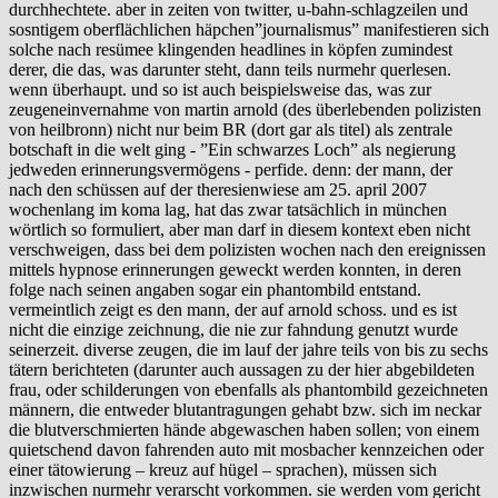
durchhechtete. aber in zeiten von twitter, u-bahn-schlagzeilen und
sosntigem oberflächlichen häpchen”journalismus” manifestieren sich
solche nach resümee klingenden headlines in köpfen zumindest
derer, die das, was darunter steht, dann teils nurmehr querlesen.
wenn überhaupt. und so ist auch beispielsweise das, was zur
zeugeneinvernahme von martin arnold (des überlebenden polizisten
von heilbronn) nicht nur beim BR (dort gar als titel) als zentrale
botschaft in die welt ging - ”Ein schwarzes Loch” als negierung
jedweden erinnerungsvermögens - perfide. denn: der mann, der
nach den schüssen auf der theresienwiese am 25. april 2007
wochenlang im koma lag, hat das zwar tatsächlich in münchen
wörtlich so formuliert, aber man darf in diesem kontext eben nicht
verschweigen, dass bei dem polizisten wochen nach den ereignissen
mittels hypnose erinnerungen geweckt werden konnten, in deren
folge nach seinen angaben sogar ein phantombild entstand.
vermeintlich zeigt es den mann, der auf arnold schoss. und es ist
nicht die einzige zeichnung, die nie zur fahndung genutzt wurde
seinerzeit. diverse zeugen, die im lauf der jahre teils von bis zu sechs
tätern berichteten (darunter auch aussagen zu der hier abgebildeten
frau, oder schilderungen von ebenfalls als phantombild gezeichneten
männern, die entweder blutantragungen gehabt bzw. sich im neckar
die blutverschmierten hände abgewaschen haben sollen; von einem
quietschend davon fahrenden auto mit mosbacher kennzeichen oder
einer tätowierung – kreuz auf hügel – sprachen), müssen sich
inzwischen nurmehr verarscht vorkommen. sie werden vom gericht