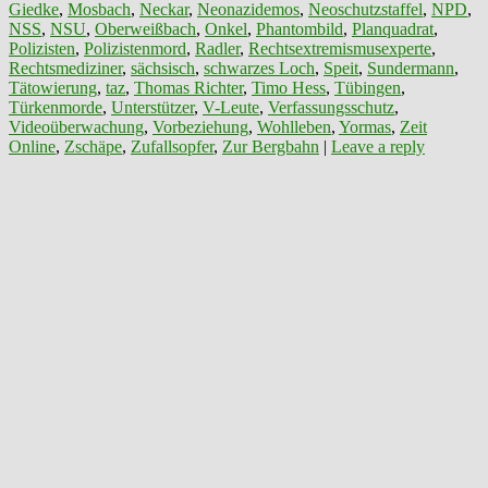
Giedke
,
Mosbach
,
Neckar
,
Neonazidemos
,
Neoschutzstaffel
,
NPD
,
NSS
,
NSU
,
Oberweißbach
,
Onkel
,
Phantombild
,
Planquadrat
,
Polizisten
,
Polizistenmord
,
Radler
,
Rechtsextremismusexperte
,
Rechtsmediziner
,
sächsisch
,
schwarzes Loch
,
Speit
,
Sundermann
,
Tätowierung
,
taz
,
Thomas Richter
,
Timo Hess
,
Tübingen
,
Türkenmorde
,
Unterstützer
,
V-Leute
,
Verfassungsschutz
,
Videoüberwachung
,
Vorbeziehung
,
Wohlleben
,
Yormas
,
Zeit
Online
,
Zschäpe
,
Zufallsopfer
,
Zur Bergbahn
|
Leave a reply