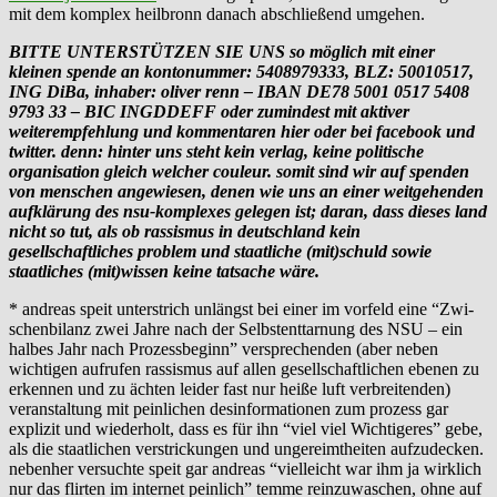
mit dem komplex heilbronn danach abschließend umgehen.
BITTE UNTERSTÜTZEN SIE UNS so möglich mit einer
kleinen spende an kontonummer: 5408979333, BLZ: 50010517,
ING DiBa, inhaber: oliver renn – IBAN DE78 5001 0517 5408
9793 33 – BIC INGDDEFF oder zumindest mit aktiver
weiterempfehlung und kommentaren hier oder bei facebook und
twitter. denn: hinter uns steht kein verlag, keine politische
organisation gleich welcher couleur. somit sind wir auf spenden
von menschen angewiesen, denen wie uns an einer weitgehenden
aufklärung des nsu-komplexes gelegen ist; daran, dass dieses land
nicht so tut, als ob rassismus in deutschland kein
gesellschaftliches problem und staatliche (mit)schuld sowie
staatliches (mit)wissen keine tatsache wäre.
* andreas speit unterstrich unlängst bei einer im vorfeld eine “Zwi­
schen­bi­lanz zwei Jahre nach der Selbst­ent­tar­nung des NSU – ein
hal­bes Jahr nach Pro­zess­be­ginn” versprechenden (aber neben
wichtigen aufrufen rassismus auf allen gesellschaftlichen ebenen zu
erkennen und zu ächten leider fast nur heiße luft verbreitenden)
veranstaltung mit peinlichen desinformationen zum prozess gar
explizit und wiederholt, dass es für ihn “viel viel Wichtigeres” gebe,
als die staatlichen verstrickungen und ungereimtheiten aufzudecken.
nebenher versuchte speit gar andreas “vielleicht war ihm ja wirklich
nur das flirten im internet peinlich” temme reinzuwaschen, ohne auf