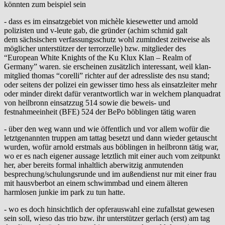
könnten zum beispiel sein
- dass es im einsatzgebiet von michèle kiesewetter und arnold
polizisten und v-leute gab, die gründer (achim schmid galt
dem sächsischen verfassungsschutz wohl zumindest zeitweise als
möglicher unterstützer der terrorzelle) bzw. mitglieder des
“European White Knights of the Ku Klux Klan – Realm of
Germany” waren. sie erscheinen zusätzlich interessant, weil klan-
mitglied thomas “corelli” richter auf der adressliste des nsu stand;
oder seitens der polizei ein gewisser timo hess als einsatzleiter mehr
oder minder direkt dafür verantwortlich war in welchem planquadrat
von heilbronn einsatzzug 514 sowie die beweis- und
festnahmeeinheit (BFE) 524 der BePo böblingen tätig waren
- über den weg wann und wie öffentlich und vor allem wofür die
letztgenannten truppen am tattag besetzt und dann wieder getauscht
wurden, wofür arnold erstmals aus böblingen in heilbronn tätig war,
wo er es nach eigener aussage letztlich mit einer auch vom zeitpunkt
her, aber bereits formal inhaltlich aberwitzig anmutenden
besprechung/schulungsrunde und im außendienst nur mit einer frau
mit hausvberbot an einem schwimmbad und einem älteren
harmlosen junkie im park zu tun hatte.
- wo es doch hinsichtlich der opferauswahl eine zufallstat gewesen
sein soll, wieso das trio bzw. ihr unterstützer gerlach (erst) am tag