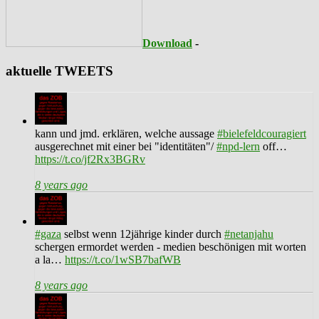
Download
-
aktuelle TWEETS
kann und jmd. erklären, welche aussage
#bielefeldcouragiert
ausgerechnet mit einer bei "identitäten"/
#npd-lern
off…
https://t.co/jf2Rx3BGRv
8 years ago
#gaza
selbst wenn 12jährige kinder durch
#netanjahu
schergen ermordet werden - medien beschönigen mit worten
a la…
https://t.co/1wSB7bafWB
8 years ago