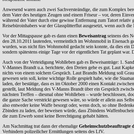
Anwesend waren auch zwei Sachversteändige, die zum Komplex berei
dem Vater des heutigen Zeugen und einem Friseur – vor, deren Einve
während der Vater durch eine gewisse Entfernung zum Tatort relativ g
Reisebüroinhabers war der Glassplitterflut ausgesetzt, wenn auch di
Vor der Mittagspause gab es dann einen
Beweisantrag
seinens des Ne
den 28.10.2011 lautenden, vermeintlich im Wohnmobil in Eisenach gef
wurden, was nicht fürs Wohnmobil gedacht sein konnte, da dies ein 
sondern spätestens einige Tage vor der eigentlichen Tat geplant war.
Auch von der Verteidigung Wohlleben gab es Beweisanträge: 1. Sandr
V-Mannes Brandt u.a. berichtete, den Dreien gehe es gut. Laut Kapke
nichts von einem solchem Gespräch. Laut Brandts Meldung soll Graup
gewesen sein soll, keine wichtige Rolle gespielt habe, wie die Staa
laden, der bestätige, dass es im Oktober 2000 einen Kontakt zwisch
gestellt, laut Meldung des V-Manns Brandt über ein Gespräch zwisch
nächsten Treffen – diesmal ohne Wohlleben – wurde beschlossen, d
die ganze Sache verstrickt gewesen wäre, so würde er allein aus Selb
also entweder keine Waffe besorgt oder, wenn doch, so ohne Bedenk
Zbinden zu laden, der beweisen würde, dass Zbindens Waffenbucheint
die zum Erwerb sonst keine Berechtigung gehabt hätten.
Am Nachmittag trat dann der ehemalige
Geheimschutzbeauftragte d
Verhindern polizeilicher Ermittlungen seitens des LfV.