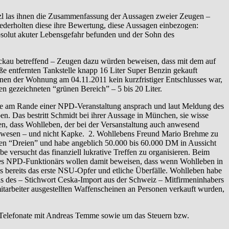
zl las ihnen die Zusammenfassung der Aussagen zweier Zeugen –
ederholten diese ihre Bewertung, diese Aussagen einbezogen:
absolut akuter Lebensgefahr befunden und der Sohn des
ickau betreffend – Zeugen dazu würden beweisen, dass mit dem auf
ße entfernten Tankstelle knapp 16 Liter Super Benzin gekauft
nen der Wohnung am 04.11.2011 kein kurzfristiger Entschlusses war,
en gezeichneten “grünen Bereich” – 5 bis 20 Liter.
pke am Rande einer NPD-Veranstaltung ansprach und laut Meldung des
n. Das bestritt Schmidt bei ihrer Aussage in München, sie wisse
n, dass Wohlleben, der bei der Versanstaltung auch anwesend
on gewesen – und nicht Kapke. 2. Wohllebens Freund Mario Brehme zu
den “Dreien” und habe angeblich 50.000 bis 60.000 DM in Aussicht
ersucht das finanziell lukrative Treffen zu organisieren. Beim
es NPD-Funktionärs wollen damit beweisen, dass wenn Wohlleben in
es bereits das erste NSU-Opfer und etliche Überfälle. Wohlleben habe
s des – Stichwort Ceska-Import aus der Schweiz – Mitfirmeninhabers
tarbeiter ausgestellten Waffenscheinen an Personen verkauft wurden,
i Telefonate mit Andreas Temme sowie um das Steuern bzw.