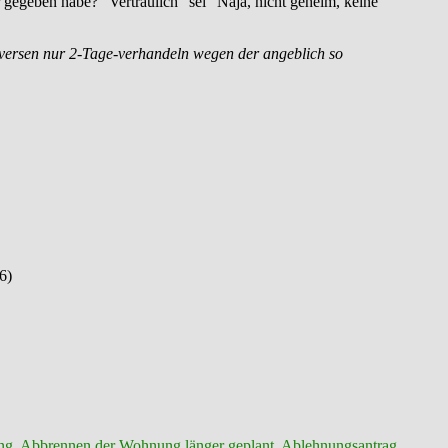
 gegeben habe? “Vertraulich” sei “Naja, nicht geheim, keine
rversen nur 2-Tage-verhandeln wegen der angeblich so
6)
ng
,
Abbrennen der Wohnung länger geplant
,
Ablehnungsantrag
,