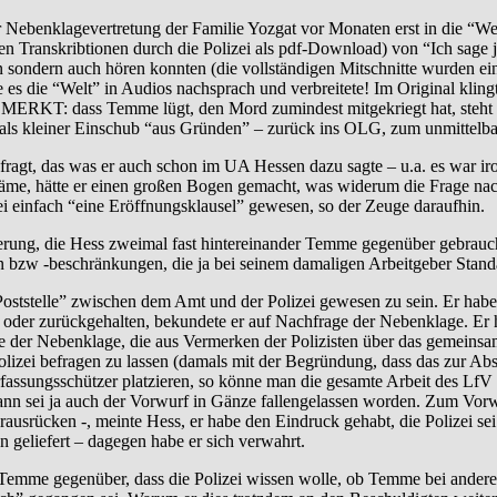
 Nebenklagevertretung der Familie Yozgat vor Monaten erst in die “We
len Transkribtionen durch die Polizei als pdf-Download) von “Ich sage j
 sondern auch hören konnten (die vollständigen Mitschnitte wurden eing
e es die “Welt” in Audios nachsprach und verbreitete! Im Original kling
KT: dass Temme lügt, den Mord zumindest mitgekriegt hat, steht fü
l als kleiner Einschub “aus Gründen” – zurück ins OLG, zum unmittelba
fragt, das was er auch schon im UA Hessen dazu sagte – u.a. es war ir
äme, hätte er einen großen Bogen gemacht, was widerum die Frage na
i einfach “eine Eröffnungsklausel” gewesen, so der Zeuge daraufhin.
erung, die Hess zweimal fast hintereinander Temme gegenüber gebrauc
 bzw -beschränkungen, die ja bei seinem damaligen Arbeitgeber Stand
“Poststelle” zwischen dem Amt und der Polizei gewesen zu sein. Er hab
 oder zurückgehalten, bekundete er auf Nachfrage der Nebenklage. Er ha
 der Nebenklage, die aus Vermerken der Polizisten über das gemeinsam
lizei befragen zu lassen (damals mit der Begründung, dass das zur Ab
assungsschützer platzieren, so könne man die gesamte Arbeit des LfV
dwann sei ja auch der Vorwurf in Gänze fallengelassen worden. Zum V
rausrücken -, meinte Hess, er habe den Eindruck gehabt, die Polizei se
 geliefert – dagegen habe er sich verwahrt.
 Temme gegenüber, dass die Polizei wissen wolle, ob Temme bei andere