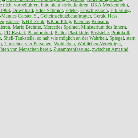
te nicht vorbeifahren
,
bitte nicht vorbeifanhren
,
BKA Meckenheim
,
 1998
,
Download
,
Edda Schmidt
,
Edeka
,
Einschussloch
,
Erklärung
,
-Mannes Carsten S.
,
Geheimschutzbeauftragter
,
Gerald Hess
,
eupstrasse
,
KHK Zenk
,
KK’in Pflug
,
Klemke
,
Konsum
,
ieren
,
Mario Brehme
,
Mercedes Sprinter
,
Ministerium des Innern
,
G
,
PD Rastatt
,
Phantombild
,
Piatto
,
Plastiktüte
,
Poststelle
,
Protokoll
,
e
,
Shell-Tankstelle
,
so nah wie möglich an der Wahrheit
,
Spiegel
,
stern
n
,
Türsteher
,
vier Personen
,
Wohlleben
,
Wohlleben-Verteidiger
,
öten von Menschen bereit
,
Zusammenfassung
,
zwischen Amt und