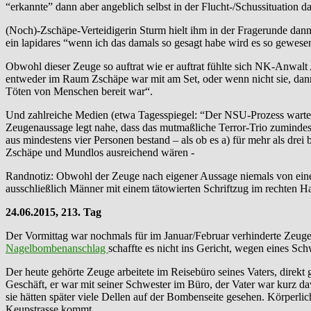
“erkannte” dann aber angeblich selbst in der Flucht-/Schussituation 
(Noch)-Zschäpe-Verteidigerin Sturm hielt ihm in der Fragerunde dann
ein lapidares “wenn ich das damals so gesagt habe wird es so gewesen
Obwohl dieser Zeuge so auftrat wie er auftrat fühlte sich NK-Anwa
entweder im Raum Zschäpe war mit am Set, oder wenn nicht sie, dann
Töten von Menschen bereit war“.
Und zahlreiche Medien (etwa Tagesspiegel: “Der NSU-Prozess wartete 
Zeugenaussage legt nahe, dass das mutmaßliche Terror-Trio zumindest 
aus mindestens vier Personen bestand – als ob es a) für mehr als dre
Zschäpe und Mundlos ausreichend wären -
Randnotiz: Obwohl der Zeuge nach eigener Aussage niemals von einem
ausschließlich Männer mit einem tätowierten Schriftzug im rechten H
24.06.2015, 213. Tag
Der Vormittag war nochmals für im Januar/Februar verhinderte Zeug
Nagelbombenanschlag
schaffte es nicht ins Gericht, wegen eines S
Der heute gehörte Zeuge arbeitete im Reisebüro seines Vaters, direk
Geschäft, er war mit seiner Schwester im Büro, der Vater war kurz d
sie hätten später viele Dellen auf der Bombenseite gesehen. Körperli
Keupstrasse kommt.