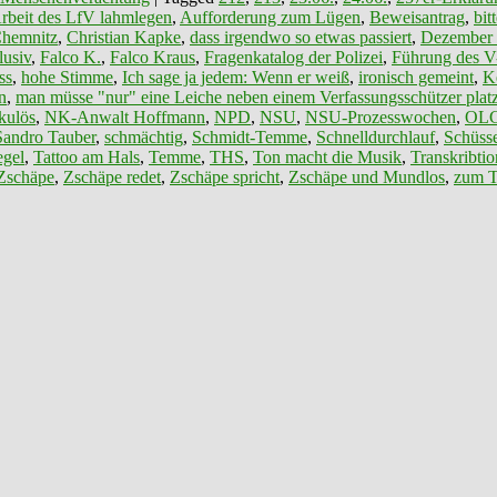
rbeit des LfV lahmlegen
,
Aufforderung zum Lügen
,
Beweisantrag
,
bit
hemnitz
,
Christian Kapke
,
dass irgendwo so etwas passiert
,
Dezember
lusiv
,
Falco K.
,
Falco Kraus
,
Fragenkatalog der Polizei
,
Führung des V
ss
,
hohe Stimme
,
Ich sage ja jedem: Wenn er weiß
,
ironisch gemeint
,
K
n
,
man müsse "nur" eine Leiche neben einem Verfassungsschützer platz
kulös
,
NK-Anwalt Hoffmann
,
NPD
,
NSU
,
NSU-Prozesswochen
,
OL
Sandro Tauber
,
schmächtig
,
Schmidt-Temme
,
Schnelldurchlauf
,
Schüss
egel
,
Tattoo am Hals
,
Temme
,
THS
,
Ton macht die Musik
,
Transkribtio
Zschäpe
,
Zschäpe redet
,
Zschäpe spricht
,
Zschäpe und Mundlos
,
zum T