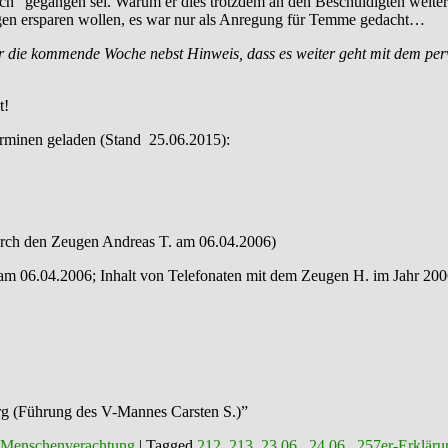
ich” gegangen sei. Warum er dies trotzdem an den Beschuldigten weiter
agen ersparen wollen, es war nur als Anregung für Temme gedacht…
ür die kommende Woche nebst Hinweis, dass es weiter geht mit dem pe
t!
rminen geladen (Stand 25.06.2015):
durch den Zeugen Andreas T. am 06.04.2006)
 am 06.04.2006; Inhalt von Telefonaten mit dem Zeugen H. im Jahr 200
rg (Führung des V-Mannes Carsten S.)”
 Menschenverachtung
|
Tagged
212
,
213
,
23.06.
,
24.06.
,
257er-Erkläru