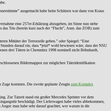
abe.
ne Männerstimme” ausgemacht habe beim Schützen war dann von Kraus
nvernahme eine 257er-Erklärung abzugeben, im Sinne nun stehe
s das Trio (bereits kurz nach der “Flucht”, Anm. das ZOB) zum
ren Mittäter der Terrorzelle geben.” oder Spiegel: “Eine
n Stunden darauf ein, dass *jetzt* wohl bewiesen wäre, dass der NSU
ebenen drei Tätern in Chemnitzz 1998 nominell nicht Böhnhardt,
eschlossenen Bildermappen zur möglichen Täteridentifikation
zum Zuge kommen. Die zweite geplante Zeugin
zum Komplex
ing. Zur Tatzeit stand ein großer Mercedes Sprinter vor dem
e Eingangstür beschädigt. Der Lieferwagen habe vieles abbekommen,
an Angst: man habe sehr darauf geachtet, wer warum in die