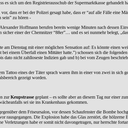
dass es sich um den Registrierausschub der Supermarktkasse gehandelt h
 vor, dass er bei der Polizei gesagt habe, dass er “auf alle Fälle ei
 sein” zu hören -
lt Alexander Hoffmann berufen bereits wenige Minuten nach dessen Ei
 sicher einer der Chemnitzer “88er”… und es sei nunmehr belegt, „das
am Dienstag mit einer möglichen Sensation auf: Es könnte einen weite
bei einem Überfall einen Mittäter hatte.”) schossen sich die folgende
i bis dato nicht zahlloseste Indizien gab und b) bei vom Zeugen beschri
 Tattoo eines der Täter sprach waren ihm in einer von zwei in sich g
alsbereich gezeigt worden.
en zur
Keupstrasse
geplant – es sollte aber an diesem Tag nur einer 
chwächeanfalls sei sie ins Krankenhaus gekommen.
t gegenüber dem Friseursalon, vor dessen Schaufenster die Bombe hochg
avor rausgegangen. Die Explosion habe das Glas zerstört, die hölzern
che Verletzungen habe er somit nicht davongetragen, nur herrschte fort