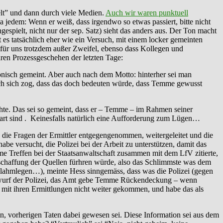
lt” und dann durch viele Medien.
Auch wir waren punktuell
a jedem: Wenn er weiß, dass irgendwo so etwas passiert, bitte nicht
espielt, nicht nur der sep. Satz) sieht das anders aus. Der Ton macht
t es tatsächlich eher wie ein Versuch, mit einem locker gemeinten
r uns trotzdem außer Zweifel, ebenso dass Kollegen und
ren Prozessgeschehen der letzten Tage:
onisch gemeint. Aber auch nach dem Motto: hinterher sei man
ch sich zog, dass das doch bedeuten würde, dass Temme gewusst
hte. Das sei so gemeint, dass er – Temme – im Rahmen seiner
art sind . Keinesfalls natürlich eine Aufforderung zum Lügen…
e die Fragen der Ermittler entgegengenommen, weitergeleitet und die
be versucht, die Polizei bei der Arbeit zu unterstützen, damit das
e Treffen bei der Staatsanwaltschaft zusammen mit dem LfV zitierte,
schaffung der Quellen fürhren würde, also das Schlimmste was dem
 lahmlegen…), meinte Hess sinngemäss, dass was die Polizei (gegen
orwurf der Polizei, das Amt gebe Temme Rückendeckung – wenn
i mit ihren Ermittlungen nicht weiter gekommen, und habe das als
n, vorherigen Taten dabei gewesen sei. Diese Information sei aus dem