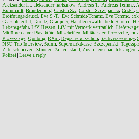
Aleksander H.
,
aleksander harisanow
,
Andreas T.
,
Andreas Temme
,
A
Böhnhardt
,
Brandenburg
,
Carsten Sz.
,
Carsten Szczepanski
,
Česká
,
C
Eröffnungsklausel
,
Eva S.-T.
,
Eva Schmidt-Temme
,
Eva Temme
,
exk
Glassplitterflut
,
Görlitz
,
Graupner
,
Handfeuerwaffe
,
helle Stimme
,
He
Lebensgefahr
,
LfV Hessen
,
LfV mit Vermerk vertraulich
,
Lieferwage
Mitführen einer Plastiktüte
,
Mitschriften
,
Mittäter der Terrorzelle
,
mus
Prozesstage
,
Quittung
,
RAin
,
Registrierausschub
,
Sachversteändige
,
NSU Trio Interview
,
Sturm
,
Supermarktkasse
,
Szczepanski
,
Tagesspi
Zahnschmerzen
,
Zbinden
,
Zeugenstand
,
Zigarettenschachtelstangen
,
Polizei
|
Leave a reply