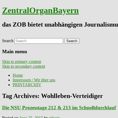
ZentralOrganBayern
das ZOB bietet unabhängigen Journalismu
Search
Main menu
Skip to primary content
Skip to secondary content
Home
Impressum / Wir über uns
PRINTARCHIV
Tag Archives:
Wohlleben-Verteidiger
Die NSU Prozesstage 212 & 213 im Schnelldurchlauf
Posted on
June 25, 2015
by
nikore