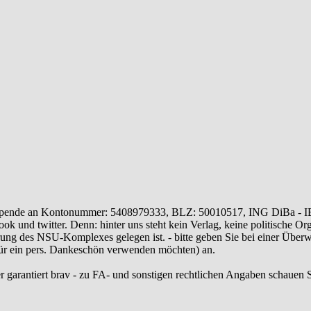
ende an Kontonummer: 5408979333, BLZ: 50010517, ING DiBa - 
 und twitter. Denn: hinter uns steht kein Verlag, keine politische Or
ung des NSU-Komplexes gelegen ist. - bitte geben Sie bei einer Üb
 für ein pers. Dankeschön verwenden möchten) an.
r garantiert brav - zu FA- und sonstigen rechtlichen Angaben schauen S