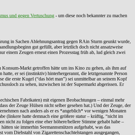
smus und gegen Vertuschung
- um diese noch bekannter zu machen
klärung in Sachen Ablehnungsantrag gegen RAin Sturm geunkt wurde,
dlungsbeginn gut gefüllt, aber letztlich doch nicht ansatzweise
ur einem Zeugen erneut einen Prozesstag früh ab, lud gleich zwei
dem Konsum-Markt getroffen hätte um ins Kino zu gehen, als ihm auf
atte, er sei (instinktiv) hinterhergerannt, die letztgenannte Person
se die erste Kugel (“das hört man”) sei unmittelbar an seinem Kopf
schussloch zu sehen, inzwischen ist der Supermarkt abgerissen. Er
echischen Fabrikaten) mit eigenen Beobachtungen – einmal mehr
 dass der Zeuge Hülsen nicht selber gesehen hat.) Und der Zeuge, der
ernehmen nach anders als er es *angeblich* vor wenigen Monaten
e (linkere hatte demnach eine größere statur – kräftig, “nicht im
nen nicht zu folgen eine eher höhere/hellere Stimme gehabt habe –
nn hätten sie immerhin Seemannsmützen aufgehabt, was das
hst vom Diebstahl von Zigarettenschachtelstangen ausgegangen,