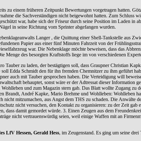
ts zu einem früheren Zeitpunkt Bewertungen vorgetragen hatten. Göt
rnahme die Sachverständigen nicht beigewohnt hatten. Zum Schluss wi
eschützt war, habe sich der Friseur durch seine Position im Laden in 
e Nägel in seine Richtung vom Sprinter abgefangen wurden.
benklageanwalts Langer , die Quittung einer Shell-Tankstelle aus Zw
undenen Papier aus einer fünf Minuten Fahrzeit von der Frühlingsstra
Dieselfahrzeug war. Die Nebenklage möchte beweisen, dass das Abbren
 Die Menge des besorgten Kraftstoffs liege im von verschiedenen Expert
o Tauber zu laden, der bestägtigen soll, dass Graupner Christian Ka
 soll Edda Schmidt den für ihn fremden Chemnitzer zu ihm geführt habe
ner auch mit Tauber gesprochen haben. Die Verteidigung will beweise
tsanwaltschaft behauptet, sonst wäre er der Adtressat dieser Informati
en Wohlleben und zum Magazin stern gab. Das Blatt wollte Zugang zu 
en Brandt, André Kapke, Mario Brehme und Wohlleben: Wohlleben habe v
och nicht mitzumachen, aus Angst dem THS zu schaden. Die Anwälte d
stschutz nicht versuchen, den Kontakt zu organisieren: zu der Zeit gab 
en, dass damit gemordet würde. 3. Einen Zeugen aus dem Freundenkrei
räge nicht vertrauenswürdig seien, weil einige Waffen mit an Firmenmi
es LfV Hessen, Gerald Hess
, im Zeugenstand. Es ging um seine dre