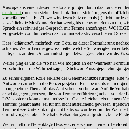
Auszüge aus einem dieser Telefonate gingen durch das Lancieren der
elektrisiert
(unter vorstehendem Link finden sich übrigens die offiziel
vorbeifahren” – JETZT wo wir diesen Satz erstmals (!) nicht nur lesen
tatsächlich die Musik und der hat wenig bis nichts mit dem zu tun, wi
Spruch ein schwieriges Gespräch mit Temme anzufangen. WOHLGEMER
Vorgesetzte von ihm vieles dazu zumindest aktiv verschleiern! Sovie
Hess “erläuterte”, mehrfach von Götzl zu dieser Formulierung nachge
schlauer. Wenn Temme gewusst hätte, welche Schwierigkeiten er bek
hätte, dass an dem Ort zumindest irgendetwas geschehen würde. Es se
Weiter ging es um die “so nah wie möglich an der Wahrheit” Formuli
Vorschriften – die Wahrheit sage, – Stichwort Aussagegenehmigungen
Zu seiner eigenen Rolle erklärte der Geheimschutzbeauftragte, eine 
Antworten zurück an die Polizei gegeben. Er habe nichts reinredigiert
unangenehme Thema für das Amt schnell vorbei war. Auf die Vorhalte
er sei dagegen gewesen, die von Temme geführten Quellen von der Po
LfV passieren könnte: man müsse “nur” eine Leiche neben einem Verf
Temme) gehabt hatte, sei für ihn nicht ausreichend gewesen, irgen
Temme diese Unterstützung nicht hätte, so würde er mit der Wahrheit 
Grund vorgeschoben. Sie habe Behauptungen aufgestellt, keine Fakten
Weiter hielt die Nebenklage Hess vor, er erwähne in einem Telefonat