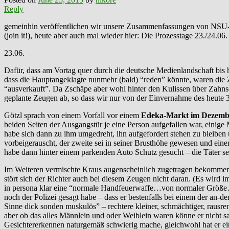
Reply
gemeinhin veröffentlichen wir unsere Zusammenfassungen von NSU-
(join it!), heute aber auch mal wieder hier: Die Prozesstage 23./24.06
23.06.
Dafür, dass am Vortag quer durch die deutsche Medienlandschaft bi
dass die Hauptangeklagte nunmehr (bald) “reden” könnte, waren die Z
“ausverkauft”. Da Zschäpe aber wohl hinter den Kulissen über Zahnsc
geplante Zeugen ab, so dass wir nur von der Einvernahme des heute 
Götzl sprach von einem Vorfall vor einem
Edeka-Markt im Dezemb
beiden Seiten der Ausgangstür je eine Person aufgefallen war, einige M
habe sich dann zu ihm umgedreht, ihn aufgefordert stehen zu bleiben 
vorbeigerauscht, der zweite sei in seiner Brusthöhe gewesen und eine
habe dann hinter einem parkenden Auto Schutz gesucht – die Täter sei
Im Weiteren vermischte Kraus augenscheinlich zugetragen bekommen
stört sich der Richter auch bei diesem Zeugen nicht daran. (Es wird 
in persona klar eine “normale Handfeuerwaffe…von normaler Größe…
noch der Polizei gesagt habe – dass er bestenfalls bei einem der an-d
Sinne dick sonden muskulös” – rechtere kleiner, schmächtiger, rausre
aber ob das alles Männlein und oder Weiblein waren könne er nicht 
Gesichtererkennen naturgemäß schwierig mache, gleichwohl hat er ein