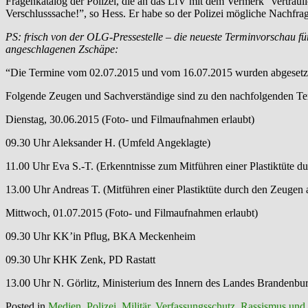
Fragenkatalog der Polizei, die an das LfV mit dem Vermerk “vertraul
Verschlusssache!”, so Hess. Er habe so der Polizei mögliche Nachfr
PS: frisch von der OLG-Pressestelle – die neueste Terminvorschau f
angeschlagenen Zschäpe:
“Die Termine vom 02.07.2015 und vom 16.07.2015 wurden abgesetz
Folgende Zeugen und Sachverständige sind zu den nachfolgenden Te
Dienstag, 30.06.2015 (Foto- und Filmaufnahmen erlaubt)
09.30 Uhr Aleksander H. (Umfeld Angeklagte)
11.00 Uhr Eva S.-T. (Erkenntnisse zum Mitführen einer Plastiktüte 
13.00 Uhr Andreas T. (Mitführen einer Plastiktüte durch den Zeugen
Mittwoch, 01.07.2015 (Foto- und Filmaufnahmen erlaubt)
09.30 Uhr KK’in Pflug, BKA Meckenheim
09.30 Uhr KHK Zenk, PD Rastatt
13.00 Uhr N. Görlitz, Ministerium des Innern des Landes Brandenbu
Posted in
Medien
,
Polizei, Militär, Verfassungsschutz
,
Rassismus und