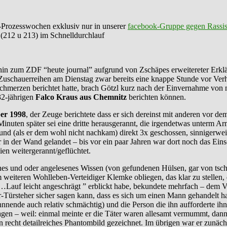
Prozesswochen exklusiv nur in unserer
facebook-Gruppe gegen Rassi
. (212 u 213) im Schnelldurchlauf
s hin zum ZDF “heute journal” aufgrund von Zschäpes erweitereter Er
uschauerreihen am Dienstag zwar bereits eine knappe Stunde vor Verhan
hmerzen berichtet hatte, brach Götzl kurz nach der Einvernahme von n
32-jährigen
Falco Kraus aus Chemnitz
berichten können.
er 1998
, der Zeuge berichtete dass er sich dereinst mit anderen vor 
inuten später sei eine dritte herausgerannt, die irgendetwas unterm Arm h
und (als er dem wohl nicht nachkam) direkt 3x geschossen, sinnigerwei
r in der Wand gelandet – bis vor ein paar Jahren war dort noch das Ein
en weitergerannt/geflüchtet.
es und oder angelesenes Wissen (von gefundenen Hülsen, gar von tsch
im weiteren Wohlleben-Verteidiger Klemke obliegen, das klar zu stellen,
Lauf leicht angeschrägt ” erblickt habe, bekundete mehrfach – dem V
er-Türsteher sicher sagen kann, dass es sich um einen Mann gehandelt hab
nnnende auch relativ schmächtig) und die Person die ihn aufforderte ih
sagen – weil: einmal meinte er die Täter waren allesamt vermummt, da
 recht detailreiches Phantombild gezeichnet. Im übrigen war er zunäc