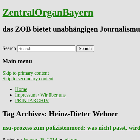
ZentralOrganBayern
das ZOB bietet unabhängigen Journalismu
Search
Main menu
Skip to primary content
Skip to secondary content
Home
Impressum / Wir über uns
PRINTARCHIV
Tag Archives:
Heinz-Dieter Wehner
nsu-prozess zum polizistenmord: was nicht passt, wir
Posted on
January 25, 2014
by
nikore