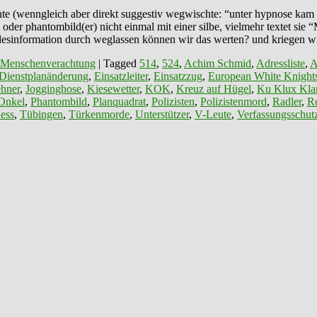
te (wenngleich aber direkt suggestiv wegwischte: “unter hypnose kam e
der phantombild(er) nicht einmal mit einer silbe, vielmehr textet sie “
lte desinformation durch weglassen können wir das werten? und kriegen 
 Menschenverachtung
|
Tagged
514
,
524
,
Achim Schmid
,
Adressliste
,
A
Dienstplanänderung
,
Einsatzleiter
,
Einsatzzug
,
European White Knight
hner
,
Jogginghose
,
Kiesewetter
,
KOK
,
Kreuz auf Hügel
,
Ku Klux Kla
Onkel
,
Phantombild
,
Planquadrat
,
Polizisten
,
Polizistenmord
,
Radler
,
Re
ess
,
Tübingen
,
Türkenmorde
,
Unterstützer
,
V-Leute
,
Verfassungsschut