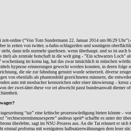
 bei zeit-online (“Von Tom Sundermann 22. Januar 2014 um 06:29 Uhr”) 
ber in zeiten von twitter, u-bahn-schlagzeilen und sosntigem oberfläc
r steht, dann teils nurmehr querlesen. wenn überhaupt. und so ist auch
s titel) als zentrale botschaft in die welt ging - ”Ein schwarzes Loch”
 wochenlang im koma lag, hat das zwar tatsächlich in münchen wörtlich
ittels hypnose erinnerungen geweckt werden konnten, in deren folge n
zeichnung, die nie zur fahndung genutzt wurde seinerzeit. diverse zeugen,
ungen von ebenfalls als phantombild gezeichneten männern, die entwede
den auto mit mosbacher kennzeichen oder einer tätowierung – kreuz a
von der zwei-täter-these vor ort abweicht passt bundesanwalt diemer o
chämtheit.
hwager?
 tageszeitung “taz” eine kritische prozesswürdigung bieten könnte – v
n! ”rechtsextremismusexperte” andreas speit* schaffte es unter der übe
lbronn überlebte, sagt im NSU-Prozess aus. An die Tat erinnert er sich 
t einmal proforma mit wenigstens halbsatzerwähnungen dem leser stic