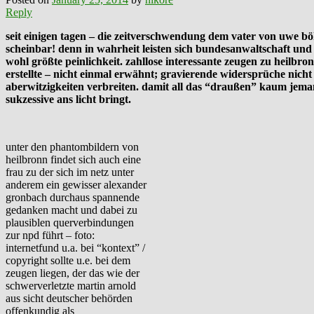
Reply
seit einigen tagen – die zeitverschwendung dem vater von uwe b
scheinbar! denn in wahrheit leisten sich bundesanwaltschaft und
wohl größte peinlichkeit. zahllose interessante zeugen zu heilbro
erstellte – nicht einmal erwähnt; gravierende widersprüche nich
aberwitzigkeiten verbreiten. damit all das “draußen” kaum jemand
sukzessive ans licht bringt.
unter den phantombildern von
heilbronn findet sich auch eine
frau zu der sich im netz unter
anderem ein gewisser alexander
gronbach durchaus spannende
gedanken macht und dabei zu
plausiblen querverbindungen
zur npd führt – foto:
internetfund u.a. bei “kontext” /
copyright sollte u.e. bei dem
zeugen liegen, der das wie der
schwerverletzte martin arnold
aus sicht deutscher behörden
offenkundig als