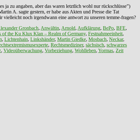
s ja zu angaben, aber das waren letztlich wohl nur rückschlüsse”)
Martin A. sagte gestern, er habe aus Akten und Presse die Tat
wir vielleicht noch irgendwann eine antwort zu unseren temme-fragen?
lexander Gronbach
,
Anwältin
,
Arnold
,
Aufklärung
,
BePo
,
BFE
,
s of the Ku Klux Klan – Realm of Germany
,
Festnahmeeinheit
,
n
,
Lichtenhain
,
Linkshänder
,
Martin Giedke
,
Mosbach
,
Neckar
,
chtsextremismusexperte
,
Rechtsmediziner
,
sächsisch
,
schwarzes
z
,
Videoüberwachung
,
Vorbeziehung
,
Wohlleben
,
Yormas
,
Zeit