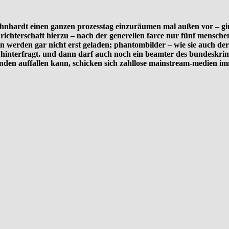
öhnhardt einen ganzen prozesstag einzuräumen mal außen vor – gi
 richterschaft hierzu – nach der generellen farce nur fünf mensche
nn werden gar nicht erst geladen; phantombilder – wie sie auch der
t hinterfragt. und dann darf auch noch ein beamter des bundeskri
en auffallen kann, schicken sich zahllose mainstream-medien immer