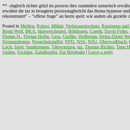
** obgleich richter götzl im prozess dies zumindest sumerisch erwähn
erwähnt die taz in besagtem prozesstagbericht das thema hypnose und o
rekonstruiert” – “offene frage” an herrn speit: wie anders als gezie
Posted in
Medien
,
Polizei, Militär, Verfassungsschutz
,
Rassismus und
Birgit Wolf
,
BKA
,
blutverschmiert
,
Böblingen
,
Corelli
,
David Feiler
,
Florian H.
,
Florian Heilig
,
Gera
,
Giedke
,
Heilbronn
,
Heinz-Dieter We
Neonazidemos
,
Neoschutzstaffel
,
NPD
,
NSS
,
NSU
,
Oberweißbach
,
Loch
,
Speit
,
Sundermann
,
Tätowierung
,
taz
,
Thomas Richter
,
Timo H
Online
,
Zschäpe
,
Zufallsopfer
,
Zur Bergbahn
|
Leave a reply