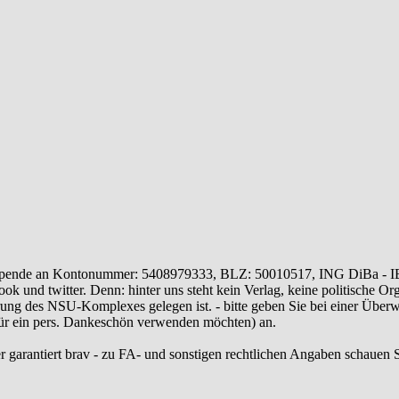
ende an Kontonummer: 5408979333, BLZ: 50010517, ING DiBa - 
 und twitter. Denn: hinter uns steht kein Verlag, keine politische Or
ung des NSU-Komplexes gelegen ist. - bitte geben Sie bei einer Üb
 für ein pers. Dankeschön verwenden möchten) an.
r garantiert brav - zu FA- und sonstigen rechtlichen Angaben schauen S