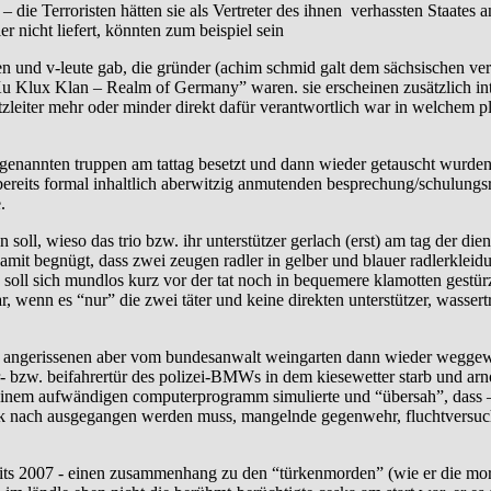
– die Terroristen hätten sie als Vertreter des ihnen verhassten Staate
 nicht liefert, könnten zum beispiel sein
ten und v-leute gab, die gründer (achim schmid galt dem sächsischen ve
u Klux Klan – Realm of Germany” waren. sie erscheinen zusätzlich intere
nsatzleiter mehr oder minder direkt dafür verantwortlich war in welchem
genannten truppen am tattag besetzt und dann wieder getauscht wurden, 
r bereits formal inhaltlich aberwitzig anmutenden besprechung/schulung
.
n soll, wieso das trio bzw. ihr unterstützer gerlach (erst) am tag der d
mit begnügt, dass zwei zeugen radler in gelber und blauer radlerkleidu
r. soll sich mundlos kurz vor der tat noch in bequemere klamotten gest
 war, wenn es “nur” die zwei täter und keine direkten unterstützer, was
r angerissenen aber vom bundesanwalt weingarten dann wieder weggewis
 bzw. beifahrertür des polizei-BMWs in dem kiesewetter starb und arno
einem aufwändigen computerprogramm simulierte und “übersah”, dass – we
ik nach ausgegangen werden muss, mangelnde gegenwehr, fluchtversuch e
ereits 2007 - einen zusammenhang zu den “türkenmorden” (wie er die mo