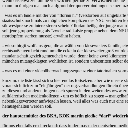
wenn das etwa zeit online vor wochen perfide zu verwischen suchte – i
mann im übrigen u.a. auch aufgrund der querverbindungen seiner inzw
- was es im ländle mit der von “florian h.” (verstorben auf ungeklärt
staatsschutz nochmals zu möglichen komplizen des NSU verhören konn
südwestpresse zu interessieren scheint? florian heilig, der junge mann
soll jene grupperierung als “zweite radikalste gruppe neben dem NSU” t
mordopfern sterben musste) erwähnt haben.
- wieso birgit wolf aus gera, die anwältin von kiesewetters familie, et
rechtsaußenverdacht rund um die ecke in der kiesewetter groß wurde (ob
mandantschaft gezielt gemeuchelt wurde. denn: keine zwei kilometer we
münchen mitangeklagten wohlleben ist, sondern unbestritten selber der
- was es mit einer videoüberwachungssequenz einer tatortnahen yormas
kurzum: die liste lässt sich schier endlos fortsetzen. aber wie unse
voraussichtlich zum “einjährigen” der olg-verhandlungen für ein übers
zu diesen und anderen fragen nach spuren in den weiten des www zu f
aufklärerischen medienkollegen - um es höflich zu sagen – mangelhaft 
nebenklagevertreter aufwiegeln lassen, weil alles was auch nur eine 
herausgehalten werden soll.
der hauptermittler des BKA, KOK martin giedke “darf” wiede
für uns ebenfalls erschreckend: dass in der masse der deutschen medi