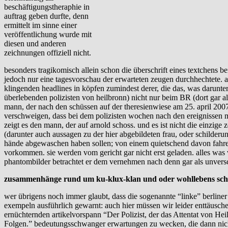
beschäftigungstheraphie in
auftrag geben durfte, denn
ermittelt im sinne einer
veröffentlichung wurde mit
diesen und anderen
zeichnungen offiziell nicht.
besonders tragikomisch allein schon die überschrift eines textchens
jedoch nur eine tagesvorschau der erwarteten zeugen durchhechtete. a
klingenden headlines in köpfen zumindest derer, die das, was darunte
überlebenden polizisten von heilbronn) nicht nur beim BR (dort gar al
mann, der nach den schüssen auf der theresienwiese am 25. april 2007
verschweigen, dass bei dem polizisten wochen nach den ereignissen m
zeigt es den mann, der auf arnold schoss. und es ist nicht die einzige 
(darunter auch aussagen zu der hier abgebildeten frau, oder schilder
hände abgewaschen haben sollen; von einem quietschend davon fahren
vorkommen. sie werden vom gericht gar nicht erst geladen. alles was 
phantombilder betrachtet er dem vernehmen nach denn gar als unvers
zusammenhänge rund um ku-klux-klan und oder wohllebens sc
wer übrigens noch immer glaubt, dass die sogenannte “linke” berliner
exempeln ausführlich gewarnt: auch hier müssen wir leider enttäusche
ernüchternden artikelvorspann “Der Polizist, der das Attentat von Hei
Folgen.” bedeutungsschwanger erwartungen zu wecken, die dann nich