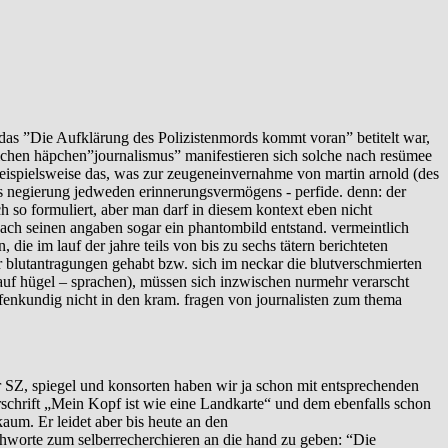
das ”Die Aufklärung des Polizistenmords kommt voran” betitelt war,
hlichen häpchen”journalismus” manifestieren sich solche nach resümee
 beispielsweise das, was zur zeugeneinvernahme von martin arnold (des
 als negierung jedweden erinnerungsvermögens - perfide. denn: der
 so formuliert, aber man darf in diesem kontext eben nicht
ach seinen angaben sogar ein phantombild entstand. vermeintlich
 die im lauf der jahre teils von bis zu sechs tätern berichteten
r blutantragungen gehabt bzw. sich im neckar die blutverschmierten
uf hügel – sprachen), müssen sich inzwischen nurmehr verarscht
ffenkundig nicht in den kram. fragen von journalisten zum thema
or SZ, spiegel und konsorten haben wir ja schon mit entsprechenden
rschrift „Mein Kopf ist wie eine Landkarte“ und dem ebenfalls schon
kaum. Er leidet aber bis heute an den
hworte zum selberrecherchieren an die hand zu geben: “Die