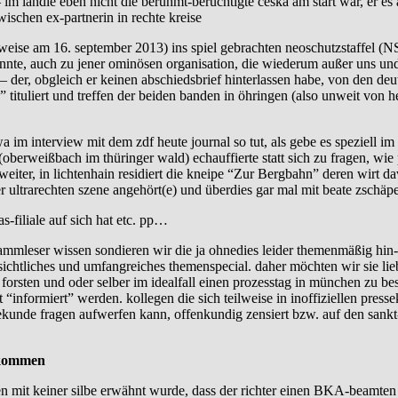
m ländle eben nicht die berühmt-berüchtigte ceska am start war, er es a
ischen ex-partnerin in rechte kreise
e weise am 16. september 2013) ins spiel gebrachten neoschutzstaffel (
te, auch zu jener ominösen organisation, die wiederum außer uns und
 – der, obgleich er keinen abschiedsbrief hinterlassen habe, von den deu
ituliert und treffen der beiden banden in öhringen (also unweit von heil
wa im interview mit dem zdf heute journal so tut, als gebe es speziell im 
erweißbach im thüringer wald) echauffierte statt sich zu fragen, wie pl
iter, in lichtenhain residiert die kneipe “Zur Bergbahn” deren wirt dav
 ultrarechten szene angehört(e) und überdies gar mal mit beate zschäpe 
-filiale auf sich hat etc. pp…
re stammleser wissen sondieren wir die ja ohnedies leider themenmäßig 
ichtliches und umfangreiches themenspecial. daher möchten wir sie lieb
orsten und oder selber im idealfall einen prozesstag in münchen zu be
“informiert” werden. kollegen die sich teilweise in inoffiziellen pres
sekunde fragen aufwerfen kann, offenkundig zensiert bzw. auf den sankt
rkommen
en mit keiner silbe erwähnt wurde, dass der richter einen BKA-beamten