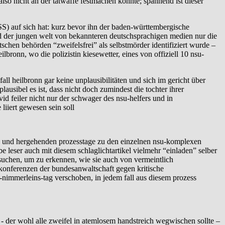
lso nicht an der tatwaffe festmachen konnte; spannend ist dieser
NSS) auf sich hat: kurz bevor ihn der baden-württembergische
 der jungen welt von bekannteren deutschsprachigen medien nur die
tschen behörden “zweifelsfrei” als selbstmörder identifiziert wurde –
bronn, wo die polizistin kiesewetter, eines von offiziell 10 nsu-
fall heilbronn gar keine unplausibilitäten und sich im gericht über
ausibel es ist, dass nicht doch zumindest die tochter ihrer
id feiler nicht nur der schwager des nsu-helfers und in
liiert gewesen sein soll
hin- und hergehenden prozesstage zu den einzelnen nsu-komplexen
e leser auch mit diesem schlaglichtartikel vielmehr “einladen” selber
suchen, um zu erkennen, wie sie auch von vermeintlich
sekonferenzen der bundesanwaltschaft gegen kritische
-nimmerleins-tag verschoben, in jedem fall aus diesem prozess
 - der wohl alle zweifel in atemlosem handstreich wegwischen sollte –