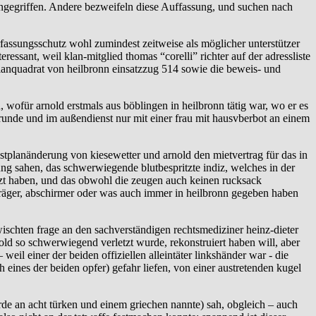
s angegriffen. Andere bezweifeln diese Auffassung, und suchen nach
rfassungsschutz wohl zumindest zeitweise als möglicher unterstützer
ssant, weil klan-mitglied thomas “corelli” richter auf der adressliste
 planquadrat von heilbronn einsatzzug 514 sowie die beweis- und
wofür arnold erstmals aus böblingen in heilbronn tätig war, wo er es
srunde und im außendienst nur mit einer frau mit hausvberbot an einem
ienstplanänderung von kiesewetter und arnold den mietvertrag für das in
ng sahen, das schwerwiegende blutbespritzte indiz, welches in der
ürzt haben, und das obwohl die zeugen auch keinen rucksack
serträger, abschirmer oder was auch immer in heilbronn gegeben haben
chten frage an den sachverständigen rechtsmediziner heinz-dieter
ld so schwerwiegend verletzt wurde, rekonstruiert haben will, aber
il einer der beiden offiziellen alleintäter linkshänder war - die
ines der beiden opfer) gefahr liefen, von einer austretenden kugel
rde an acht türken und einem griechen nannte) sah, obgleich – auch