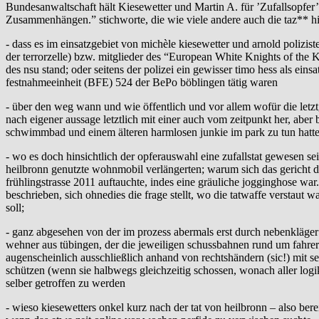
Bundesanwaltschaft hält Kiesewetter und Martin A. für ’Zufallsopfer’ 
Zusammenhängen.” stichworte, die wie viele andere auch die taz** hier
- dass es im einsatzgebiet von michèle kiesewetter und arnold polizis
der terrorzelle) bzw. mitglieder des “European White Knights of the K
des nsu stand; oder seitens der polizei ein gewisser timo hess als ei
festnahmeeinheit (BFE) 524 der BePo böblingen tätig waren
- über den weg wann und wie öffentlich und vor allem wofür die letzt
nach eigener aussage letztlich mit einer auch vom zeitpunkt her, abe
schwimmbad und einem älteren harmlosen junkie im park zu tun hatte
- wo es doch hinsichtlich der opferauswahl eine zufallstat gewesen sei
heilbronn genutzte wohnmobil verlängerten; warum sich das gericht da
frühlingstrasse 2011 auftauchte, indes eine gräuliche jogginghose wa
beschrieben, sich ohnedies die frage stellt, wo die tatwaffe verstaut
soll;
- ganz abgesehen von der im prozess abermals erst durch nebenkläge
wehner aus tübingen, der die jeweiligen schussbahnen rund um fahrer-
augenscheinlich ausschließlich anhand von rechtshändern (sic!) mit s
schützen (wenn sie halbwegs gleichzeitig schossen, wonach aller log
selber getroffen zu werden
- wieso kiesewetters onkel kurz nach der tat von heilbronn – also b