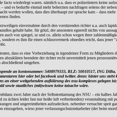
e facto wiederlegt waren. nämlich u.a. dass es polizeiintern keine auf
des – und es bedurfte einmal mehr beherzten nachfragen seitens der neben
cht werden wollen, dass dies überhaupt zur sprache kam – dass mehr als
demos finden.
rzweiligen einvernahme durch den vorsitzenden richter u.a. auch lapida
ndlos gehabt habe. für götzl, der ansonsten egnerell nichts von aussag
chen auch von spiegel, sz und co. allein schon wegen ihrer zahlenmäßi
, sondern es ihm für einen schlussvermerk ohnedies reicht, dass jener 
ibt.
 hindeuten, dass es eine Vorbeziehung in irgendeiner Form zu Mitgliede
ugen abzuklären beendete der richter recht unvermittelt jenen prozessmi
h abschließend umgehen.
ende an kontonummer: 5408979333, BLZ: 50010517, ING DiBa, in
ren hier oder bei facebook und twitter. denn: hinter uns steht kein
 an einer weitgehenden aufklärung des nsu-komplexes gelegen ist; dar
ld sowie staatliches (mit)wissen keine tatsache wäre.
en­bi­lanz zwei Jahre nach der Selbst­ent­tar­nung des NSU – ein hal­bes 
 zu ächten leider fast nur heiße luft verbreitenden) veranstaltung mit 
rickungen und ungereimtheiten aufzudecken. nebenher versuchte speit gar 
n einzugehen, wieso jener verfassungschutzmitarbeiter (der beim mord