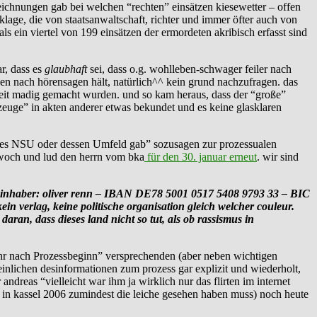
zeichnungen gab bei welchen “rechten” einsätzen kiesewetter – offen
klage, die von staatsanwaltschaft, richter und immer öfter auch von
 ein viertel von 199 einsätzen der ermordeten akribisch erfasst sind
r, dass es
glaubhaft
sei, dass o.g. wohlleben-schwager feiler nach
en nach hörensagen hält, natürlich^^ kein grund nachzufragen. das
gkeit madig gemacht wurden. und so kam heraus, dass der “große”
“zeuge” in akten anderer etwas bekundet und es keine glasklaren
rn des NSU oder dessen Umfeld gab” sozusagen zur prozessualen
ttwoch und lud den herrn vom bka
für den 30. januar erneut
. wir sind
haber: oliver renn – IBAN DE78 5001 0517 5408 9793 33 – BIC
 verlag, keine politische organisation gleich welcher couleur.
an, dass dieses land nicht so tut, als ob rassismus in
Jahr nach Pro­zess­be­ginn” versprechenden (aber neben wichtigen
peinlichen desinformationen zum prozess gar explizit und wiederholt,
andreas “vielleicht war ihm ja wirklich nur das flirten im internet
 in kassel 2006 zumindest die leiche gesehen haben muss) noch heute