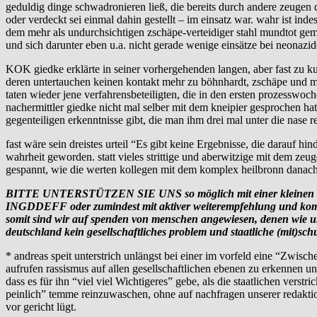
geduldig dinge schwadronieren ließ, die bereits durch andere zeugen d
oder verdeckt sei einmal dahin gestellt – im einsatz war. wahr ist in
dem mehr als undurchsichtigen zschäpe-verteidiger stahl mundtot gema
und sich darunter eben u.a. nicht gerade wenige einsätze bei neonazi
KOK giedke erklärte in seiner vorhergehenden langen, aber fast zu ku
deren untertauchen keinen kontakt mehr zu böhnhardt, zschäpe und mu
taten wieder jene verfahrensbeteiligten, die in den ersten prozesswo
nachermittler giedke nicht mal selber mit dem kneipier gesprochen hat
gegenteiligen erkenntnisse gibt, die man ihm drei mal unter die nase re
fast wäre sein dreistes urteil “Es gibt keine Ergebnisse, die darauf
wahrheit geworden. statt vieles strittige und aberwitzige mit dem ze
gespannt, wie die werten kollegen mit dem komplex heilbronn danac
BITTE UNTERSTÜTZEN SIE UNS so möglich mit einer kleinen sp
INGDDEFF oder zumindest mit aktiver weiterempfehlung und kommenta
somit sind wir auf spenden von menschen angewiesen, denen wie uns
deutschland kein gesellschaftliches problem und staatliche (mit)schu
* andreas speit unterstrich unlängst bei einer im vorfeld eine “Zwi­sch
aufrufen rassismus auf allen gesellschaftlichen ebenen zu erkennen und
dass es für ihn “viel viel Wichtigeres” gebe, als die staatlichen verst
peinlich” temme reinzuwaschen, ohne auf nachfragen unserer redaktio
vor gericht lügt.