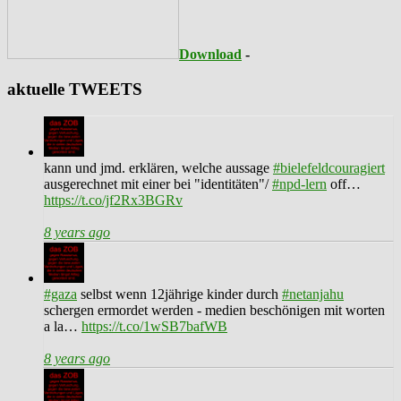
Download
-
aktuelle TWEETS
kann und jmd. erklären, welche aussage
#bielefeldcouragiert
ausgerechnet mit einer bei "identitäten"/
#npd-lern
off…
https://t.co/jf2Rx3BGRv
8 years ago
#gaza
selbst wenn 12jährige kinder durch
#netanjahu
schergen ermordet werden - medien beschönigen mit worten
a la…
https://t.co/1wSB7bafWB
8 years ago