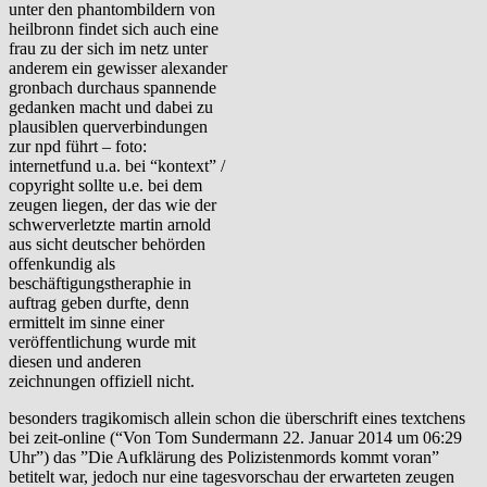
unter den phantombildern von
heilbronn findet sich auch eine
frau zu der sich im netz unter
anderem ein gewisser alexander
gronbach durchaus spannende
gedanken macht und dabei zu
plausiblen querverbindungen
zur npd führt – foto:
internetfund u.a. bei “kontext” /
copyright sollte u.e. bei dem
zeugen liegen, der das wie der
schwerverletzte martin arnold
aus sicht deutscher behörden
offenkundig als
beschäftigungstheraphie in
auftrag geben durfte, denn
ermittelt im sinne einer
veröffentlichung wurde mit
diesen und anderen
zeichnungen offiziell nicht.
besonders tragikomisch allein schon die überschrift eines textchens
bei zeit-online (“Von Tom Sundermann 22. Januar 2014 um 06:29
Uhr”) das ”Die Aufklärung des Polizistenmords kommt voran”
betitelt war, jedoch nur eine tagesvorschau der erwarteten zeugen