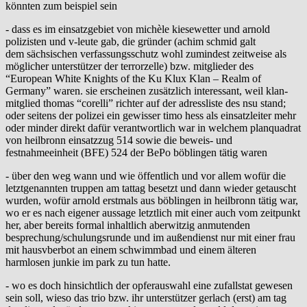
könnten zum beispiel sein
- dass es im einsatzgebiet von michèle kiesewetter und arnold
polizisten und v-leute gab, die gründer (achim schmid galt
dem sächsischen verfassungsschutz wohl zumindest zeitweise als
möglicher unterstützer der terrorzelle) bzw. mitglieder des
“European White Knights of the Ku Klux Klan – Realm of
Germany” waren. sie erscheinen zusätzlich interessant, weil klan-
mitglied thomas “corelli” richter auf der adressliste des nsu stand;
oder seitens der polizei ein gewisser timo hess als einsatzleiter mehr
oder minder direkt dafür verantwortlich war in welchem planquadrat
von heilbronn einsatzzug 514 sowie die beweis- und
festnahmeeinheit (BFE) 524 der BePo böblingen tätig waren
- über den weg wann und wie öffentlich und vor allem wofür die
letztgenannten truppen am tattag besetzt und dann wieder getauscht
wurden, wofür arnold erstmals aus böblingen in heilbronn tätig war,
wo er es nach eigener aussage letztlich mit einer auch vom zeitpunkt
her, aber bereits formal inhaltlich aberwitzig anmutenden
besprechung/schulungsrunde und im außendienst nur mit einer frau
mit hausvberbot an einem schwimmbad und einem älteren
harmlosen junkie im park zu tun hatte.
- wo es doch hinsichtlich der opferauswahl eine zufallstat gewesen
sein soll, wieso das trio bzw. ihr unterstützer gerlach (erst) am tag