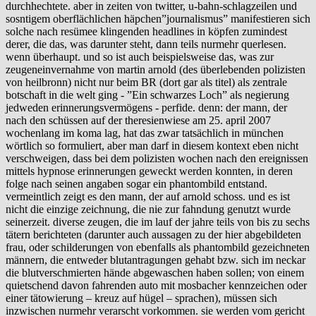
durchhechtete. aber in zeiten von twitter, u-bahn-schlagzeilen und
sosntigem oberflächlichen häpchen”journalismus” manifestieren sich
solche nach resümee klingenden headlines in köpfen zumindest
derer, die das, was darunter steht, dann teils nurmehr querlesen.
wenn überhaupt. und so ist auch beispielsweise das, was zur
zeugeneinvernahme von martin arnold (des überlebenden polizisten
von heilbronn) nicht nur beim BR (dort gar als titel) als zentrale
botschaft in die welt ging - ”Ein schwarzes Loch” als negierung
jedweden erinnerungsvermögens - perfide. denn: der mann, der
nach den schüssen auf der theresienwiese am 25. april 2007
wochenlang im koma lag, hat das zwar tatsächlich in münchen
wörtlich so formuliert, aber man darf in diesem kontext eben nicht
verschweigen, dass bei dem polizisten wochen nach den ereignissen
mittels hypnose erinnerungen geweckt werden konnten, in deren
folge nach seinen angaben sogar ein phantombild entstand.
vermeintlich zeigt es den mann, der auf arnold schoss. und es ist
nicht die einzige zeichnung, die nie zur fahndung genutzt wurde
seinerzeit. diverse zeugen, die im lauf der jahre teils von bis zu sechs
tätern berichteten (darunter auch aussagen zu der hier abgebildeten
frau, oder schilderungen von ebenfalls als phantombild gezeichneten
männern, die entweder blutantragungen gehabt bzw. sich im neckar
die blutverschmierten hände abgewaschen haben sollen; von einem
quietschend davon fahrenden auto mit mosbacher kennzeichen oder
einer tätowierung – kreuz auf hügel – sprachen), müssen sich
inzwischen nurmehr verarscht vorkommen. sie werden vom gericht