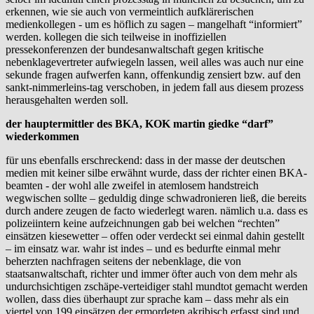
erkennen, wie sie auch von vermeintlich aufklärerischen
medienkollegen - um es höflich zu sagen – mangelhaft “informiert”
werden. kollegen die sich teilweise in inoffiziellen
pressekonferenzen der bundesanwaltschaft gegen kritische
nebenklagevertreter aufwiegeln lassen, weil alles was auch nur eine
sekunde fragen aufwerfen kann, offenkundig zensiert bzw. auf den
sankt-nimmerleins-tag verschoben, in jedem fall aus diesem prozess
herausgehalten werden soll.
der hauptermittler des BKA, KOK martin giedke “darf”
wiederkommen
für uns ebenfalls erschreckend: dass in der masse der deutschen
medien mit keiner silbe erwähnt wurde, dass der richter einen BKA-
beamten - der wohl alle zweifel in atemlosem handstreich
wegwischen sollte – geduldig dinge schwadronieren ließ, die bereits
durch andere zeugen de facto wiederlegt waren. nämlich u.a. dass es
polizeiintern keine aufzeichnungen gab bei welchen “rechten”
einsätzen kiesewetter – offen oder verdeckt sei einmal dahin gestellt
– im einsatz war. wahr ist indes – und es bedurfte einmal mehr
beherzten nachfragen seitens der nebenklage, die von
staatsanwaltschaft, richter und immer öfter auch von dem mehr als
undurchsichtigen zschäpe-verteidiger stahl mundtot gemacht werden
wollen, dass dies überhaupt zur sprache kam – dass mehr als ein
viertel von 199 einsätzen der ermordeten akribisch erfasst sind und