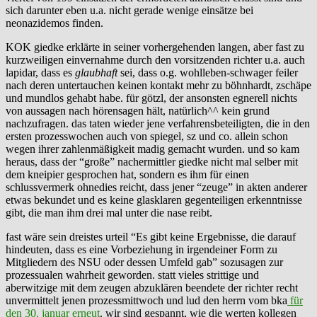
sich darunter eben u.a. nicht gerade wenige einsätze bei
neonazidemos finden.
KOK giedke erklärte in seiner vorhergehenden langen, aber fast zu
kurzweiligen einvernahme durch den vorsitzenden richter u.a. auch
lapidar, dass es
glaubhaft
sei, dass o.g. wohlleben-schwager feiler
nach deren untertauchen keinen kontakt mehr zu böhnhardt, zschäpe
und mundlos gehabt habe. für götzl, der ansonsten egnerell nichts
von aussagen nach hörensagen hält, natürlich^^ kein grund
nachzufragen. das taten wieder jene verfahrensbeteiligten, die in den
ersten prozesswochen auch von spiegel, sz und co. allein schon
wegen ihrer zahlenmäßigkeit madig gemacht wurden. und so kam
heraus, dass der “große” nachermittler giedke nicht mal selber mit
dem kneipier gesprochen hat, sondern es ihm für einen
schlussvermerk ohnedies reicht, dass jener “zeuge” in akten anderer
etwas bekundet und es keine glasklaren gegenteiligen erkenntnisse
gibt, die man ihm drei mal unter die nase reibt.
fast wäre sein dreistes urteil “Es gibt keine Ergebnisse, die darauf
hindeuten, dass es eine Vorbeziehung in irgendeiner Form zu
Mitgliedern des NSU oder dessen Umfeld gab” sozusagen zur
prozessualen wahrheit geworden. statt vieles strittige und
aberwitzige mit dem zeugen abzuklären beendete der richter recht
unvermittelt jenen prozessmittwoch und lud den herrn vom bka
für
den 30. januar erneut
. wir sind gespannt, wie die werten kollegen