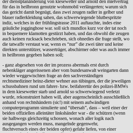
der dienstplanänderung von kiesewetter und arnold den mietvertrag
für das in heilbronn genutzte wohnmobil verlängerten; warum sich
das gericht damit begnügt, dass zwei zeugen radler in gelber und
blauer radlerkleidung sahen, das schwerwiegende blutbespritzte
indiz, welches in der frühlingstrasse 2011 auftauchte, indes eine
gräuliche jogginghose war. soll sich mundlos kurz vor der tat noch
in bequemere klamotten gestürzt haben, und das obwohl die zeugen
auch keinen rucksack beschrieben, sich ohnedies die frage stellt, wo
die tatwaffe verstaut war, wenn es “nur” die zwei täter und keine
direkten unterstützer, wasserträger, abschirmer oder was auch immer
in heilbronn gegeben haben soll;
- ganz abgesehen von der im prozess abermals erst durch
nebenkläger angerissenen aber vom bundesanwalt weingarten dann
wieder weggewischten frage an den sachverständigen
rechtsmediziner heinz-dieter wehner aus tübingen, der die jeweiligen
schussbahnen rund um fahrer- bzw. beifahrertür des polizei-BMWs
in dem kiesewetter starb und arnold so schwerwiegend verletzt
wurde, rekonstruiert haben will, aber augenscheinlich ausschließlich
anhand von rechtshändern (sic!) mit seinem aufwändigen
computerprogramm simulierte und “übersah”, dass – weil einer der
beiden offiziellen alleintäter linkshänder war - die schützen (wenn
sie halbwegs gleichzeitig schossen, wonach aller logik nach
ausgegangen werden muss, mangelnde gegenwehr,
fluchtversuch eines der beiden opfer) gefahr liefen, von einer