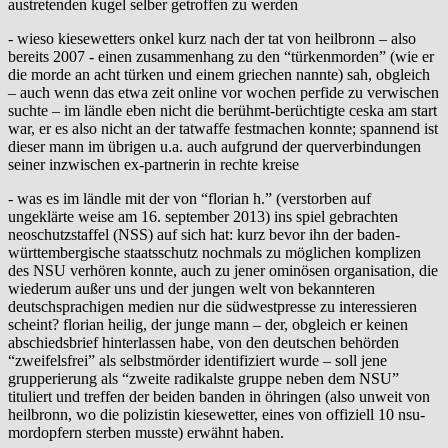
austretenden kugel selber getroffen zu werden
- wieso kiesewetters onkel kurz nach der tat von heilbronn – also
bereits 2007 - einen zusammenhang zu den “türkenmorden” (wie er
die morde an acht türken und einem griechen nannte) sah, obgleich
– auch wenn das etwa zeit online vor wochen perfide zu verwischen
suchte – im ländle eben nicht die berühmt-berüchtigte ceska am start
war, er es also nicht an der tatwaffe festmachen konnte; spannend ist
dieser mann im übrigen u.a. auch aufgrund der querverbindungen
seiner inzwischen ex-partnerin in rechte kreise
- was es im ländle mit der von “florian h.” (verstorben auf
ungeklärte weise am 16. september 2013) ins spiel gebrachten
neoschutzstaffel (NSS) auf sich hat: kurz bevor ihn der baden-
württembergische staatsschutz nochmals zu möglichen komplizen
des NSU verhören konnte, auch zu jener ominösen organisation, die
wiederum außer uns und der jungen welt von bekannteren
deutschsprachigen medien nur die südwestpresse zu interessieren
scheint? florian heilig, der junge mann – der, obgleich er keinen
abschiedsbrief hinterlassen habe, von den deutschen behörden
“zweifelsfrei” als selbstmörder identifiziert wurde – soll jene
grupperierung als “zweite radikalste gruppe neben dem NSU”
tituliert und treffen der beiden banden in öhringen (also unweit von
heilbronn, wo die polizistin kiesewetter, eines von offiziell 10 nsu-
mordopfern sterben musste) erwähnt haben.