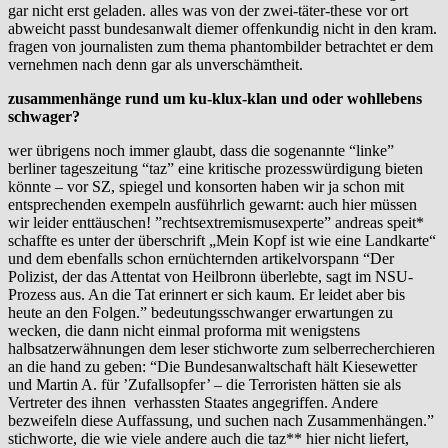
gar nicht erst geladen. alles was von der zwei-täter-these vor ort
abweicht passt bundesanwalt diemer offenkundig nicht in den kram.
fragen von journalisten zum thema phantombilder betrachtet er dem
vernehmen nach denn gar als unverschämtheit.
zusammenhänge rund um ku-klux-klan und oder wohllebens
schwager?
wer übrigens noch immer glaubt, dass die sogenannte “linke”
berliner tageszeitung “taz” eine kritische prozesswürdigung bieten
könnte – vor SZ, spiegel und konsorten haben wir ja schon mit
entsprechenden exempeln ausführlich gewarnt: auch hier müssen
wir leider enttäuschen! ”rechtsextremismusexperte” andreas speit*
schaffte es unter der überschrift „Mein Kopf ist wie eine Landkarte“
und dem ebenfalls schon ernüchternden artikelvorspann “Der
Polizist, der das Attentat von Heilbronn überlebte, sagt im NSU-
Prozess aus. An die Tat erinnert er sich kaum. Er leidet aber bis
heute an den Folgen.” bedeutungsschwanger erwartungen zu
wecken, die dann nicht einmal proforma mit wenigstens
halbsatzerwähnungen dem leser stichworte zum selberrecherchieren
an die hand zu geben: “Die Bundesanwaltschaft hält Kiesewetter
und Martin A. für ’Zufallsopfer’ – die Terroristen hätten sie als
Vertreter des ihnen verhassten Staates angegriffen. Andere
bezweifeln diese Auffassung, und suchen nach Zusammenhängen.”
stichworte, die wie viele andere auch die taz** hier nicht liefert,