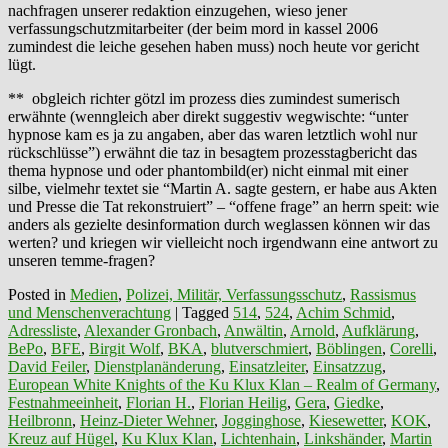
nachfragen unserer redaktion einzugehen, wieso jener
verfassungschutzmitarbeiter (der beim mord in kassel 2006
zumindest die leiche gesehen haben muss) noch heute vor gericht
lügt.
** obgleich richter götzl im prozess dies zumindest sumerisch
erwähnte (wenngleich aber direkt suggestiv wegwischte: “unter
hypnose kam es ja zu angaben, aber das waren letztlich wohl nur
rückschlüsse”) erwähnt die taz in besagtem prozesstagbericht das
thema hypnose und oder phantombild(er) nicht einmal mit einer
silbe, vielmehr textet sie “Martin A. sagte gestern, er habe aus Akten
und Presse die Tat rekonstruiert” – “offene frage” an herrn speit: wie
anders als gezielte desinformation durch weglassen können wir das
werten? und kriegen wir vielleicht noch irgendwann eine antwort zu
unseren temme-fragen?
Posted in
Medien
,
Polizei, Militär, Verfassungsschutz
,
Rassismus
und Menschenverachtung
|
Tagged
514
,
524
,
Achim Schmid
,
Adressliste
,
Alexander Gronbach
,
Anwältin
,
Arnold
,
Aufklärung
,
BePo
,
BFE
,
Birgit Wolf
,
BKA
,
blutverschmiert
,
Böblingen
,
Corelli
,
David Feiler
,
Dienstplanänderung
,
Einsatzleiter
,
Einsatzzug
,
European White Knights of the Ku Klux Klan – Realm of Germany
,
Festnahmeeinheit
,
Florian H.
,
Florian Heilig
,
Gera
,
Giedke
,
Heilbronn
,
Heinz-Dieter Wehner
,
Jogginghose
,
Kiesewetter
,
KOK
,
Kreuz auf Hügel
,
Ku Klux Klan
,
Lichtenhain
,
Linkshänder
,
Martin