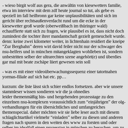
- wieso birgit wolf aus gera, die anwältin von kiesewetters familie,
etwa im interview mit dem zdf heute journal so tut, als gebe es
speziell im fall heilbronn gar keine unplausibilitäten und sich im
gericht über rechtsaußenverdacht rund um die ecke in der
kiesewetter groß wurde (oberweißbach im thüringer wald)
echauffierte statt sich zu fragen, wie plausibel es ist, dass nicht doch
zumindest die tochter ihrer mandantschaft gezielt gemeuchelt wurde.
denn: keine zwei kilometer weiter, in lichtenhain residiert die kneipe
“Zur Bergbahn” deren wirt david feiler nicht nur der schwager des
nsu-helfers und in münchen mitangeklagten wohlleben ist, sondern
unbestritten selber der ultrarechten szene angehört(e) und überdies
gar mal mit beate zschäpe liiert gewesen sein soll
- was es mit einer videoüberwachungssequenz einer tatortnahen
yormas-filiale auf sich hat etc. pp…
kurzum: die liste lässt sich schier endlos fortsetzen. aber wie unsere
stammleser wissen sondieren wir die ja ohnedies
leider themenmäßig hin- und hergehenden prozesstage zu den
einzelnen nsu-komplexen voraussichtlich zum “einjährigen” der olg-
verhandlungen für ein übersichtliches und umfangreiches
themenspecial. daher möchten wir sie liebe leser auch mit diesem
schlaglichtartikel vielmehr “einladen” selber zu diesen und anderen
fragen nach spuren in den weiten des www zu forsten und oder
selber im idealfall einen prozesstag in münchen zu besuchen, um zu