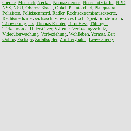
Giedke
,
Mosbach
,
Neckar
,
Neonazidemos
,
Neoschutzstaffel
,
NPD
,
NSS
,
NSU
,
Oberweißbach
,
Onkel
,
Phantombild
,
Planquadrat
,
Polizisten
,
Polizistenmord
,
Radler
,
Rechtsextremismusexperte
,
Rechtsmediziner
,
sächsisch
,
schwarzes Loch
,
Speit
,
Sundermann
,
Tätowierung
,
taz
,
Thomas Richter
,
Timo Hess
,
Tübingen
,
Türkenmorde
,
Unterstützer
,
V-Leute
,
Verfassungsschutz
,
Videoüberwachung
,
Vorbeziehung
,
Wohlleben
,
Yormas
,
Zeit
Online
,
Zschäpe
,
Zufallsopfer
,
Zur Bergbahn
|
Leave a reply