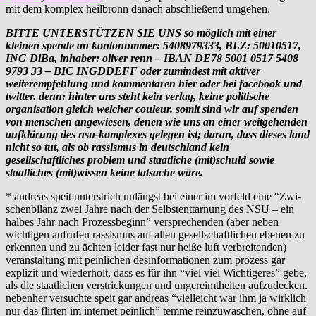
mit dem komplex heilbronn danach abschließend umgehen.
BITTE UNTERSTÜTZEN SIE UNS so möglich mit einer
kleinen spende an kontonummer: 5408979333, BLZ: 50010517,
ING DiBa, inhaber: oliver renn – IBAN DE78 5001 0517 5408
9793 33 – BIC INGDDEFF oder zumindest mit aktiver
weiterempfehlung und kommentaren hier oder bei facebook und
twitter. denn: hinter uns steht kein verlag, keine politische
organisation gleich welcher couleur. somit sind wir auf spenden
von menschen angewiesen, denen wie uns an einer weitgehenden
aufklärung des nsu-komplexes gelegen ist; daran, dass dieses land
nicht so tut, als ob rassismus in deutschland kein
gesellschaftliches problem und staatliche (mit)schuld sowie
staatliches (mit)wissen keine tatsache wäre.
* andreas speit unterstrich unlängst bei einer im vorfeld eine “Zwi­
schen­bi­lanz zwei Jahre nach der Selbst­ent­tar­nung des NSU – ein
hal­bes Jahr nach Pro­zess­be­ginn” versprechenden (aber neben
wichtigen aufrufen rassismus auf allen gesellschaftlichen ebenen zu
erkennen und zu ächten leider fast nur heiße luft verbreitenden)
veranstaltung mit peinlichen desinformationen zum prozess gar
explizit und wiederholt, dass es für ihn “viel viel Wichtigeres” gebe,
als die staatlichen verstrickungen und ungereimtheiten aufzudecken.
nebenher versuchte speit gar andreas “vielleicht war ihm ja wirklich
nur das flirten im internet peinlich” temme reinzuwaschen, ohne auf