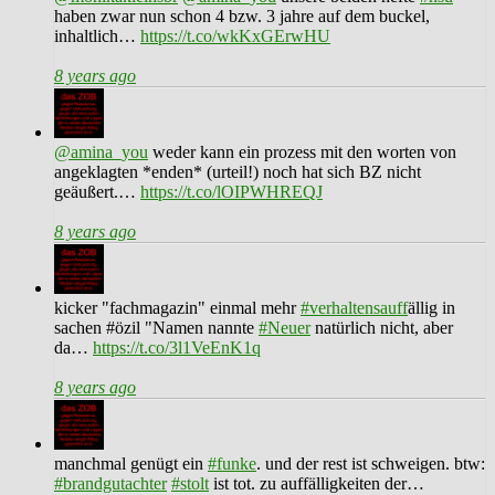
haben zwar nun schon 4 bzw. 3 jahre auf dem buckel,
inhaltlich…
https://t.co/wkKxGErwHU
8 years ago
@amina_you
weder kann ein prozess mit den worten von
angeklagten *enden* (urteil!) noch hat sich BZ nicht
geäußert.…
https://t.co/lOIPWHREQJ
8 years ago
kicker "fachmagazin" einmal mehr
#verhaltensauff
ällig in
sachen #özil "Namen nannte
#Neuer
natürlich nicht, aber
da…
https://t.co/3l1VeEnK1q
8 years ago
manchmal genügt ein
#funke
. und der rest ist schweigen. btw:
#brandgutachter
#stolt
ist tot. zu auffälligkeiten der…