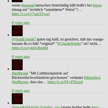
wenn
#mossad
menschen hinterhältig killt heißt's bei
#spon
tötung auf "rechtlich *umstrittene* Weise"?…
https://t.co/Gj7qmTFwaJ
8 years ago
@HalilErtem67
guten tag halil, ist gesichert, daß das orange-
banane-&-co-bild *original* "
#CharlieHebdo
“ ist? nicht…
https://t.co/y4dJoIhubM
8 years ago
#heilbronn
"Mit Luftdruckpistole auf
Bäckereifachverkäuferin geschossen" verlautet
#diepolizei
#heilbronn
. dass das…
https://t.co/9XyPTicqxl
8 years ago
@monikakleinsbr
@amina_you
unsere beiden hefte
#nsu