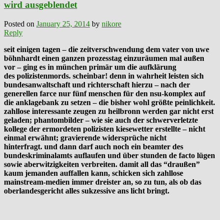
wird ausgeblendet
Posted on
January 25, 2014
by
nikore
Reply
seit einigen tagen – die zeitverschwendung dem vater von uwe
böhnhardt einen ganzen prozesstag einzuräumen mal außen
vor – ging es in münchen primär um die aufklärung
des polizistenmords. scheinbar! denn in wahrheit leisten sich
bundesanwaltschaft und richterschaft hierzu – nach der
generellen farce nur fünf menschen für den nsu-komplex auf
die anklagebank zu setzen – die bisher wohl größte peinlichkeit.
zahllose interessante zeugen zu heilbronn werden gar nicht erst
geladen; phantombilder – wie sie auch der schwerverletzte
kollege der ermordeten polizisten kiesewetter erstellte – nicht
einmal erwähnt; gravierende widersprüche nicht
hinterfragt. und dann darf auch noch ein beamter des
bundeskriminalamts auflaufen und über stunden de facto lügen
sowie aberwitzigkeiten verbreiten. damit all das “draußen”
kaum jemanden auffallen kann, schicken sich zahllose
mainstream-medien immer dreister an, so zu tun, als ob das
oberlandesgericht alles sukzessive ans licht bringt.