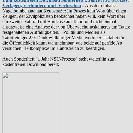
Zum kostenfreien Download Sonderheft 2 Jahre NSU-Prozess:
Vertagen, Verhindern und Vertuschen
-
Aus dem Inhalt: -
‪Nagelbombenattentat‬ ‎Keupstraße‬: Im Prozes kein Wort über einen
Zeugen, der Zivilpolizisten beobachtet haben will, kein Wort über
ein zweites Fahrrad mit Hardcase am Tatort und nicht einmal
ansatzweise eine Analyse der von Überwachungskameras am Tattag
festgehaltenen Auffälligkeiten. - Politik und Medien als
‪Tatortreiniger‬ 2.0: Dank willfähriger Medienvertreter ist dabei für
die Öffentlichkeit kaum wahrnehmbar, wie beide auf perfide Art
versuchen, Teilkomplexe im Handstreich zu beerdigen.
Auch Sonderheft "1 Jahr NSU-Prozess" steht weiterhin zum
kostenfreien Download bereit: