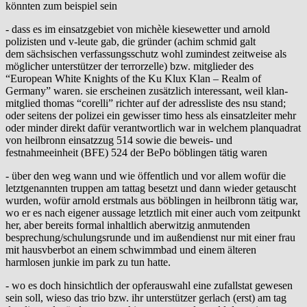
könnten zum beispiel sein
- dass es im einsatzgebiet von michèle kiesewetter und arnold
polizisten und v-leute gab, die gründer (achim schmid galt
dem sächsischen verfassungsschutz wohl zumindest zeitweise als
möglicher unterstützer der terrorzelle) bzw. mitglieder des
“European White Knights of the Ku Klux Klan – Realm of
Germany” waren. sie erscheinen zusätzlich interessant, weil klan-
mitglied thomas “corelli” richter auf der adressliste des nsu stand;
oder seitens der polizei ein gewisser timo hess als einsatzleiter mehr
oder minder direkt dafür verantwortlich war in welchem planquadrat
von heilbronn einsatzzug 514 sowie die beweis- und
festnahmeeinheit (BFE) 524 der BePo böblingen tätig waren
- über den weg wann und wie öffentlich und vor allem wofür die
letztgenannten truppen am tattag besetzt und dann wieder getauscht
wurden, wofür arnold erstmals aus böblingen in heilbronn tätig war,
wo er es nach eigener aussage letztlich mit einer auch vom zeitpunkt
her, aber bereits formal inhaltlich aberwitzig anmutenden
besprechung/schulungsrunde und im außendienst nur mit einer frau
mit hausvberbot an einem schwimmbad und einem älteren
harmlosen junkie im park zu tun hatte.
- wo es doch hinsichtlich der opferauswahl eine zufallstat gewesen
sein soll, wieso das trio bzw. ihr unterstützer gerlach (erst) am tag