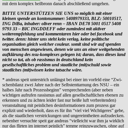
mit dem komplex heilbronn danach abschließend umgehen.
BITTE UNTERSTÜTZEN SIE UNS so möglich mit einer
kleinen spende an kontonummer: 5408979333, BLZ: 50010517,
ING DiBa, inhaber: oliver renn – IBAN DE78 5001 0517 5408
9793 33 – BIC INGDDEFF oder zumindest mit aktiver
weiterempfehlung und kommentaren hier oder bei facebook und
twitter. denn: hinter uns steht kein verlag, keine politische
organisation gleich welcher couleur. somit sind wir auf spenden
von menschen angewiesen, denen wie uns an einer weitgehenden
aufklärung des nsu-komplexes gelegen ist; daran, dass dieses land
nicht so tut, als ob rassismus in deutschland kein
gesellschaftliches problem und staatliche (mit)schuld sowie
staatliches (mit)wissen keine tatsache wäre.
* andreas speit unterstrich unlängst bei einer im vorfeld eine “Zwi­
schen­bi­lanz zwei Jahre nach der Selbst­ent­tar­nung des NSU – ein
hal­bes Jahr nach Pro­zess­be­ginn” versprechenden (aber neben
wichtigen aufrufen rassismus auf allen gesellschaftlichen ebenen zu
erkennen und zu ächten leider fast nur heiße luft verbreitenden)
veranstaltung mit peinlichen desinformationen zum prozess gar
explizit und wiederholt, dass es für ihn “viel viel Wichtigeres” gebe,
als die staatlichen verstrickungen und ungereimtheiten aufzudecken.
nebenher versuchte speit gar andreas “vielleicht war ihm ja wirklich
nur das flirten im internet peinlich” temme reinzuwaschen, ohne auf