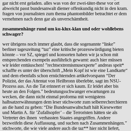
gar nicht erst geladen. alles was von der zwei-täter-these vor ort
abweicht passt bundesanwalt diemer offenkundig nicht in den kram.
fragen von journalisten zum thema phantombilder betrachtet er dem
vernehmen nach denn gar als unverschämtheit.
zusammenhänge rund um ku-klux-klan und oder wohllebens
schwager?
wer übrigens noch immer glaubt, dass die sogenannte “linke”
berliner tageszeitung “taz” eine kritische prozesswürdigung bieten
könnte – vor SZ, spiegel und konsorten haben wir ja schon mit
entsprechenden exempeln ausführlich gewarnt: auch hier müssen
wir leider enttäuschen! ”rechtsextremismusexperte” andreas speit*
schaffte es unter der überschrift „Mein Kopf ist wie eine Landkarte“
und dem ebenfalls schon ernüchternden artikelvorspann “Der
Polizist, der das Attentat von Heilbronn überlebte, sagt im NSU-
Prozess aus. An die Tat erinnert er sich kaum. Er leidet aber bis
heute an den Folgen.” bedeutungsschwanger erwartungen zu
wecken, die dann nicht einmal proforma mit wenigstens
halbsatzerwähnungen dem leser stichworte zum selberrecherchieren
an die hand zu geben: “Die Bundesanwaltschaft hält Kiesewetter
und Martin A. für ’Zufallsopfer’ – die Terroristen hätten sie als
Vertreter des ihnen verhassten Staates angegriffen. Andere
bezweifeln diese Auffassung, und suchen nach Zusammenhängen.”
stichworte, die wie viele andere auch die taz** hier nicht liefert,