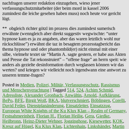
nachfragen unserer redaktion einzugehen, wieso jener
verfassungschutzmitarbeiter (der beim mord in kassel 2006
zumindest die leiche gesehen haben muss) noch heute vor gericht
lügt.
** obgleich richter götzl im prozess dies zumindest sumerisch
erwähnte (wenngleich aber direkt suggestiv wegwischte: “unter
hypnose kam es ja zu angaben, aber das waren letztlich wohl nur
rückschlüsse”) erwähnt die taz in besagtem prozesstagbericht das
thema hypnose und oder phantombild(er) nicht einmal mit einer
silbe, vielmehr textet sie “Martin A. sagte gestern, er habe aus Akten
und Presse die Tat rekonstruiert” – “offene frage” an herrn speit: wie
anders als gezielte desinformation durch weglassen können wir das
werten? und kriegen wir vielleicht noch irgendwann eine antwort zu
unseren temme-fragen?
Posted in
Medien
,
Polizei, Militär, Verfassungsschutz
,
Rassismus
und Menschenverachtung
|
Tagged
514
,
524
,
Achim Schmid
,
Adressliste
,
Alexander Gronbach
,
Anwältin
,
Arnold
,
Aufklärung
,
BePo
,
BFE
,
Birgit Wolf
,
BKA
,
blutverschmiert
,
Böblingen
,
Corelli
,
David Feiler
,
Dienstplanänderung
,
Einsatzleiter
,
Einsatzzug
,
European White Knights of the Ku Klux Klan – Realm of Germany
,
Festnahmeeinheit
,
Florian H.
,
Florian Heilig
,
Gera
,
Giedke
,
Heilbronn
,
Heinz-Dieter Wehner
,
Jogginghose
,
Kiesewetter
,
KOK
,
Kreuz auf Hügel
,
Ku Klux Klan
,
Lichtenhain
,
Linkshänder
,
Martin