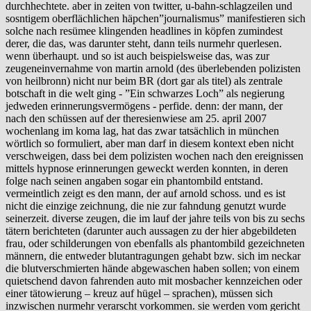
durchhechtete. aber in zeiten von twitter, u-bahn-schlagzeilen und
sosntigem oberflächlichen häpchen”journalismus” manifestieren sich
solche nach resümee klingenden headlines in köpfen zumindest
derer, die das, was darunter steht, dann teils nurmehr querlesen.
wenn überhaupt. und so ist auch beispielsweise das, was zur
zeugeneinvernahme von martin arnold (des überlebenden polizisten
von heilbronn) nicht nur beim BR (dort gar als titel) als zentrale
botschaft in die welt ging - ”Ein schwarzes Loch” als negierung
jedweden erinnerungsvermögens - perfide. denn: der mann, der
nach den schüssen auf der theresienwiese am 25. april 2007
wochenlang im koma lag, hat das zwar tatsächlich in münchen
wörtlich so formuliert, aber man darf in diesem kontext eben nicht
verschweigen, dass bei dem polizisten wochen nach den ereignissen
mittels hypnose erinnerungen geweckt werden konnten, in deren
folge nach seinen angaben sogar ein phantombild entstand.
vermeintlich zeigt es den mann, der auf arnold schoss. und es ist
nicht die einzige zeichnung, die nie zur fahndung genutzt wurde
seinerzeit. diverse zeugen, die im lauf der jahre teils von bis zu sechs
tätern berichteten (darunter auch aussagen zu der hier abgebildeten
frau, oder schilderungen von ebenfalls als phantombild gezeichneten
männern, die entweder blutantragungen gehabt bzw. sich im neckar
die blutverschmierten hände abgewaschen haben sollen; von einem
quietschend davon fahrenden auto mit mosbacher kennzeichen oder
einer tätowierung – kreuz auf hügel – sprachen), müssen sich
inzwischen nurmehr verarscht vorkommen. sie werden vom gericht