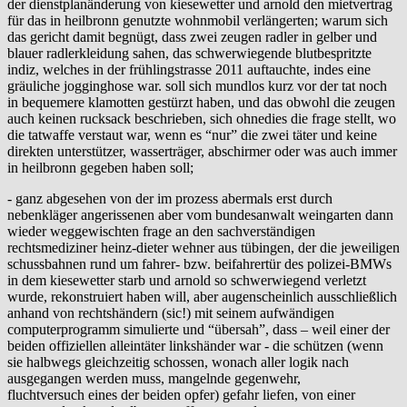
der dienstplanänderung von kiesewetter und arnold den mietvertrag
für das in heilbronn genutzte wohnmobil verlängerten; warum sich
das gericht damit begnügt, dass zwei zeugen radler in gelber und
blauer radlerkleidung sahen, das schwerwiegende blutbespritzte
indiz, welches in der frühlingstrasse 2011 auftauchte, indes eine
gräuliche jogginghose war. soll sich mundlos kurz vor der tat noch
in bequemere klamotten gestürzt haben, und das obwohl die zeugen
auch keinen rucksack beschrieben, sich ohnedies die frage stellt, wo
die tatwaffe verstaut war, wenn es “nur” die zwei täter und keine
direkten unterstützer, wasserträger, abschirmer oder was auch immer
in heilbronn gegeben haben soll;
- ganz abgesehen von der im prozess abermals erst durch
nebenkläger angerissenen aber vom bundesanwalt weingarten dann
wieder weggewischten frage an den sachverständigen
rechtsmediziner heinz-dieter wehner aus tübingen, der die jeweiligen
schussbahnen rund um fahrer- bzw. beifahrertür des polizei-BMWs
in dem kiesewetter starb und arnold so schwerwiegend verletzt
wurde, rekonstruiert haben will, aber augenscheinlich ausschließlich
anhand von rechtshändern (sic!) mit seinem aufwändigen
computerprogramm simulierte und “übersah”, dass – weil einer der
beiden offiziellen alleintäter linkshänder war - die schützen (wenn
sie halbwegs gleichzeitig schossen, wonach aller logik nach
ausgegangen werden muss, mangelnde gegenwehr,
fluchtversuch eines der beiden opfer) gefahr liefen, von einer