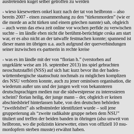
austretenden kugel selber getroffen zu werden
- wieso kiesewetters onkel kurz nach der tat von heilbronn – also
bereits 2007 - einen zusammenhang zu den “türkenmorden” (wie er
die morde an acht türken und einem griechen nannte) sah, obgleich
– auch wenn das etwa zeit online vor wochen perfide zu verwischen
suchte – im ländle eben nicht die berühmt-berüchtigte ceska am start
war, er es also nicht an der tatwaffe festmachen konnte; spannend ist
dieser mann im übrigen u.a. auch aufgrund der querverbindungen
seiner inzwischen ex-partnerin in rechte kreise
- was es im ländle mit der von “florian h.” (verstorben auf
ungeklärte weise am 16. september 2013) ins spiel gebrachten
neoschutzstaffel (NSS) auf sich hat: kurz bevor ihn der baden-
württembergische staatsschutz nochmals zu möglichen komplizen
des NSU verhören konnte, auch zu jener ominösen organisation, die
wiederum außer uns und der jungen welt von bekannteren
deutschsprachigen medien nur die südwestpresse zu interessieren
scheint? florian heilig, der junge mann – der, obgleich er keinen
abschiedsbrief hinterlassen habe, von den deutschen behörden
“zweifelsfrei” als selbstmörder identifiziert wurde – soll jene
grupperierung als “zweite radikalste gruppe neben dem NSU”
tituliert und treffen der beiden banden in öhringen (also unweit von
heilbronn, wo die polizistin kiesewetter, eines von offiziell 10 nsu-
mordopfern sterben musste) erwähnt haben.