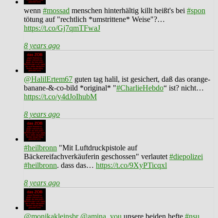
wenn
#mossad
menschen hinterhältig killt heißt's bei
#spon
tötung auf "rechtlich *umstrittene* Weise"?…
https://t.co/Gj7qmTFwaJ
8 years ago
@HalilErtem67
guten tag halil, ist gesichert, daß das orange-
banane-&-co-bild *original* "
#CharlieHebdo
“ ist? nicht…
https://t.co/y4dJoIhubM
8 years ago
#heilbronn
"Mit Luftdruckpistole auf
Bäckereifachverkäuferin geschossen" verlautet
#diepolizei
#heilbronn
. dass das…
https://t.co/9XyPTicqxl
8 years ago
@monikakleinsbr
@amina_you
unsere beiden hefte
#nsu