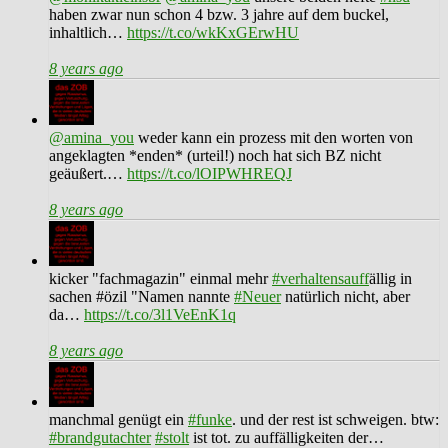
haben zwar nun schon 4 bzw. 3 jahre auf dem buckel,
inhaltlich…
https://t.co/wkKxGErwHU
8 years ago
@amina_you
weder kann ein prozess mit den worten von
angeklagten *enden* (urteil!) noch hat sich BZ nicht
geäußert.…
https://t.co/lOIPWHREQJ
8 years ago
kicker "fachmagazin" einmal mehr
#verhaltensauff
ällig in
sachen #özil "Namen nannte
#Neuer
natürlich nicht, aber
da…
https://t.co/3l1VeEnK1q
8 years ago
manchmal genügt ein
#funke
. und der rest ist schweigen. btw:
#brandgutachter
#stolt
ist tot. zu auffälligkeiten der…