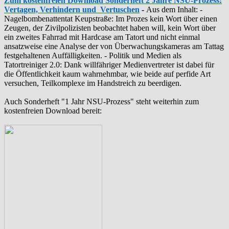
Zum kostenfreien Download Sonderheft 2 Jahre NSU-Prozess:
Vertagen, Verhindern und Vertuschen
-
Aus dem Inhalt: -
‪Nagelbombenattentat‬ ‎Keupstraße‬: Im Prozes kein Wort über einen
Zeugen, der Zivilpolizisten beobachtet haben will, kein Wort über
ein zweites Fahrrad mit Hardcase am Tatort und nicht einmal
ansatzweise eine Analyse der von Überwachungskameras am Tattag
festgehaltenen Auffälligkeiten. - Politik und Medien als
‪Tatortreiniger‬ 2.0: Dank willfähriger Medienvertreter ist dabei für
die Öffentlichkeit kaum wahrnehmbar, wie beide auf perfide Art
versuchen, Teilkomplexe im Handstreich zu beerdigen.
Auch Sonderheft "1 Jahr NSU-Prozess" steht weiterhin zum
kostenfreien Download bereit: