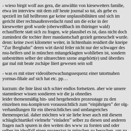
- wieso birgit wolf aus gera, die anwältin von kiesewetters familie,
etwa im interview mit dem zdf heute journal so tut, als gebe es
speziell im fall heilbronn gar keine unplausibilitäten und sich im
gericht über rechtsaußenverdacht rund um die ecke in der
kiesewetter groß wurde (oberweißbach im thüringer wald)
echauffierte statt sich zu fragen, wie plausibel es ist, dass nicht doch
zumindest die tochter ihrer mandantschaft gezielt gemeuchelt wurde.
denn: keine zwei kilometer weiter, in lichtenhain residiert die kneipe
“Zur Bergbahn” deren wirt david feiler nicht nur der schwager des
nsu-helfers und in münchen mitangeklagten wohlleben ist, sondern
unbestritten selber der ultrarechten szene angehört(e) und überdies
gar mal mit beate zschäpe liiert gewesen sein soll
- was es mit einer videoüberwachungssequenz einer tatortnahen
yormas-filiale auf sich hat etc. pp…
kurzum: die liste lässt sich schier endlos fortsetzen. aber wie unsere
stammleser wissen sondieren wir die ja ohnedies
leider themenmäßig hin- und hergehenden prozesstage zu den
einzelnen nsu-komplexen voraussichtlich zum “einjährigen” der olg-
verhandlungen für ein übersichtliches und umfangreiches
themenspecial. daher möchten wir sie liebe leser auch mit diesem
schlaglichtartikel vielmehr “einladen” selber zu diesen und anderen
fragen nach spuren in den weiten des www zu forsten und oder
selber im idealfall einen prozesstag in münchen zu besuchen, um zu