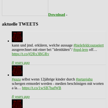
Download
-
aktuelle TWEETS
kann und jmd. erklären, welche aussage
#bielefeldcouragiert
ausgerechnet mit einer bei "identitäten"/
#npd-lern
off…
https://t.co/jf2Rx3BGRv
8 years ago
#gaza
selbst wenn 12jährige kinder durch
#netanjahu
schergen ermordet werden - medien beschönigen mit worten
a la…
https://t.co/1wSB7bafWB
8 years ago