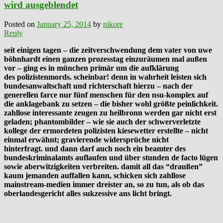
wird ausgeblendet
Posted on
January 25, 2014
by
nikore
Reply
seit einigen tagen – die zeitverschwendung dem vater von uwe
böhnhardt einen ganzen prozesstag einzuräumen mal außen
vor – ging es in münchen primär um die aufklärung
des polizistenmords. scheinbar! denn in wahrheit leisten sich
bundesanwaltschaft und richterschaft hierzu – nach der
generellen farce nur fünf menschen für den nsu-komplex auf
die anklagebank zu setzen – die bisher wohl größte peinlichkeit.
zahllose interessante zeugen zu heilbronn werden gar nicht erst
geladen; phantombilder – wie sie auch der schwerverletzte
kollege der ermordeten polizisten kiesewetter erstellte – nicht
einmal erwähnt; gravierende widersprüche nicht
hinterfragt. und dann darf auch noch ein beamter des
bundeskriminalamts auflaufen und über stunden de facto lügen
sowie aberwitzigkeiten verbreiten. damit all das “draußen”
kaum jemanden auffallen kann, schicken sich zahllose
mainstream-medien immer dreister an, so zu tun, als ob das
oberlandesgericht alles sukzessive ans licht bringt.