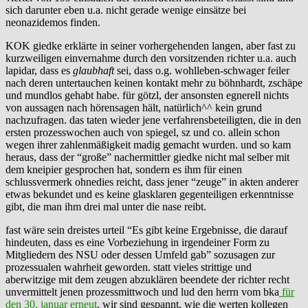
sich darunter eben u.a. nicht gerade wenige einsätze bei
neonazidemos finden.
KOK giedke erklärte in seiner vorhergehenden langen, aber fast zu
kurzweiligen einvernahme durch den vorsitzenden richter u.a. auch
lapidar, dass es
glaubhaft
sei, dass o.g. wohlleben-schwager feiler
nach deren untertauchen keinen kontakt mehr zu böhnhardt, zschäpe
und mundlos gehabt habe. für götzl, der ansonsten egnerell nichts
von aussagen nach hörensagen hält, natürlich^^ kein grund
nachzufragen. das taten wieder jene verfahrensbeteiligten, die in den
ersten prozesswochen auch von spiegel, sz und co. allein schon
wegen ihrer zahlenmäßigkeit madig gemacht wurden. und so kam
heraus, dass der “große” nachermittler giedke nicht mal selber mit
dem kneipier gesprochen hat, sondern es ihm für einen
schlussvermerk ohnedies reicht, dass jener “zeuge” in akten anderer
etwas bekundet und es keine glasklaren gegenteiligen erkenntnisse
gibt, die man ihm drei mal unter die nase reibt.
fast wäre sein dreistes urteil “Es gibt keine Ergebnisse, die darauf
hindeuten, dass es eine Vorbeziehung in irgendeiner Form zu
Mitgliedern des NSU oder dessen Umfeld gab” sozusagen zur
prozessualen wahrheit geworden. statt vieles strittige und
aberwitzige mit dem zeugen abzuklären beendete der richter recht
unvermittelt jenen prozessmittwoch und lud den herrn vom bka
für
den 30. januar erneut
. wir sind gespannt, wie die werten kollegen