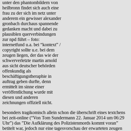
unter den phantombildern von
heilbronn findet sich auch eine
frau zu der sich im netz unter
anderem ein gewisser alexander
gronbach durchaus spannende
gedanken macht und dabei zu
plausiblen querverbindungen
zur npd führt – foto:
internetfund u.a. bei “kontext” /
copyright sollte u.e. bei dem
zeugen liegen, der das wie der
schwerverletzte martin arnold
aus sicht deutscher behörden
offenkundig als
beschäftigungstheraphie in
auftrag geben durfte, denn
ermittelt im sinne einer
veröffentlichung wurde mit
diesen und anderen
zeichnungen offiziell nicht.
besonders tragikomisch allein schon die überschrift eines textchens
bei zeit-online (“Von Tom Sundermann 22. Januar 2014 um 06:29
Uhr”) das ”Die Aufklärung des Polizistenmords kommt voran”
betitelt war, jedoch nur eine tagesvorschau der erwarteten zeugen