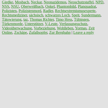
Giedke
,
Mosbach
,
Neckar
,
Neonazidemos
,
Neoschutzstaffel
,
NPD
,
NSS
,
NSU
,
Oberweißbach
,
Onkel
,
Phantombild
,
Planquadrat
,
Polizisten
,
Polizistenmord
,
Radler
,
Rechtsextremismusexperte
,
Rechtsmediziner
,
sächsisch
,
schwarzes Loch
,
Speit
,
Sundermann
,
Tätowierung
,
taz
,
Thomas Richter
,
Timo Hess
,
Tübingen
,
Türkenmorde
,
Unterstützer
,
V-Leute
,
Verfassungsschutz
,
Videoüberwachung
,
Vorbeziehung
,
Wohlleben
,
Yormas
,
Zeit
Online
,
Zschäpe
,
Zufallsopfer
,
Zur Bergbahn
|
Leave a reply