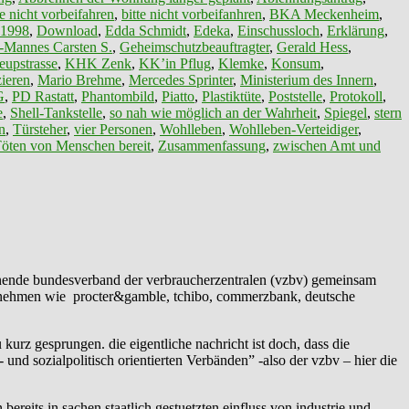
te nicht vorbeifahren
,
bitte nicht vorbeifanhren
,
BKA Meckenheim
,
 1998
,
Download
,
Edda Schmidt
,
Edeka
,
Einschussloch
,
Erklärung
,
-Mannes Carsten S.
,
Geheimschutzbeauftragter
,
Gerald Hess
,
eupstrasse
,
KHK Zenk
,
KK’in Pflug
,
Klemke
,
Konsum
,
ieren
,
Mario Brehme
,
Mercedes Sprinter
,
Ministerium des Innern
,
G
,
PD Rastatt
,
Phantombild
,
Piatto
,
Plastiktüte
,
Poststelle
,
Protokoll
,
e
,
Shell-Tankstelle
,
so nah wie möglich an der Wahrheit
,
Spiegel
,
stern
n
,
Türsteher
,
vier Personen
,
Wohlleben
,
Wohlleben-Verteidiger
,
öten von Menschen bereit
,
Zusammenfassung
,
zwischen Amt und
einende bundesverband der verbraucherzentralen (vzbv) gemeinsam
ternehmen wie procter&gamble, tchibo, commerzbank, deutsche
u kurz gesprungen. die eigentliche nachricht ist doch, dass die
d sozialpolitisch orientierten Verbänden” -also der vzbv – hier die
bereits in sachen staatlich gestuetzten einfluss von industrie und