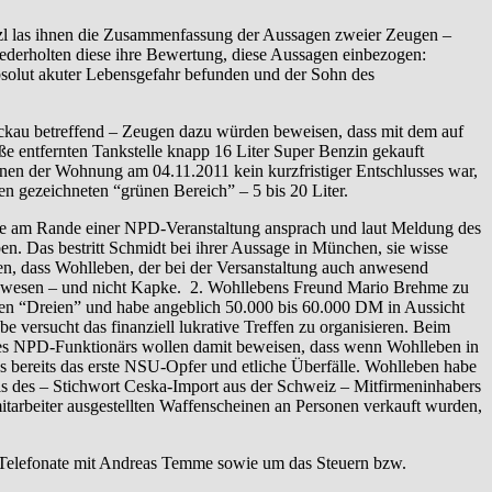
zl las ihnen die Zusammenfassung der Aussagen zweier Zeugen –
ederholten diese ihre Bewertung, diese Aussagen einbezogen:
absolut akuter Lebensgefahr befunden und der Sohn des
ickau betreffend – Zeugen dazu würden beweisen, dass mit dem auf
ße entfernten Tankstelle knapp 16 Liter Super Benzin gekauft
nen der Wohnung am 04.11.2011 kein kurzfristiger Entschlusses war,
en gezeichneten “grünen Bereich” – 5 bis 20 Liter.
pke am Rande einer NPD-Veranstaltung ansprach und laut Meldung des
n. Das bestritt Schmidt bei ihrer Aussage in München, sie wisse
n, dass Wohlleben, der bei der Versanstaltung auch anwesend
on gewesen – und nicht Kapke. 2. Wohllebens Freund Mario Brehme zu
den “Dreien” und habe angeblich 50.000 bis 60.000 DM in Aussicht
ersucht das finanziell lukrative Treffen zu organisieren. Beim
es NPD-Funktionärs wollen damit beweisen, dass wenn Wohlleben in
es bereits das erste NSU-Opfer und etliche Überfälle. Wohlleben habe
s des – Stichwort Ceska-Import aus der Schweiz – Mitfirmeninhabers
tarbeiter ausgestellten Waffenscheinen an Personen verkauft wurden,
i Telefonate mit Andreas Temme sowie um das Steuern bzw.