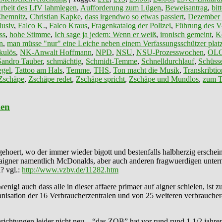
rbeit des LfV lahmlegen
,
Aufforderung zum Lügen
,
Beweisantrag
,
bit
hemnitz
,
Christian Kapke
,
dass irgendwo so etwas passiert
,
Dezember
lusiv
,
Falco K.
,
Falco Kraus
,
Fragenkatalog der Polizei
,
Führung des V
ss
,
hohe Stimme
,
Ich sage ja jedem: Wenn er weiß
,
ironisch gemeint
,
K
n
,
man müsse "nur" eine Leiche neben einem Verfassungsschützer platz
kulös
,
NK-Anwalt Hoffmann
,
NPD
,
NSU
,
NSU-Prozesswochen
,
OL
Sandro Tauber
,
schmächtig
,
Schmidt-Temme
,
Schnelldurchlauf
,
Schüss
egel
,
Tattoo am Hals
,
Temme
,
THS
,
Ton macht die Musik
,
Transkribtio
Zschäpe
,
Zschäpe redet
,
Zschäpe spricht
,
Zschäpe und Mundlos
,
zum T
len
gehoert, wo der immer wieder bigott und bestenfalls halbherzig ersch
lse aigner namentlich McDonalds, aber auch anderen fragwuerdigen un
? vgl.:
http://www.vzbv.de/11282.htm
nig! auch dass alle in dieser affaere primaer auf aigner schielen, ist z
ation der 16 Verbraucherzentralen und von 25 weiteren verbraucher- un
nrichtungen leider nicht neu – “das ZOB” hat vor rund rund 1 1/2 jahren 