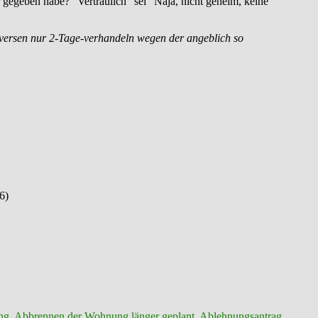
 gegeben habe? “Vertraulich” sei “Naja, nicht geheim, keine
rversen nur 2-Tage-verhandeln wegen der angeblich so
6)
ng
,
Abbrennen der Wohnung länger geplant
,
Ablehnungsantrag
,