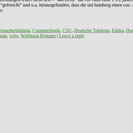
“geforscht” und u.a. herausgefunden, dass die uni bamberg einen csu- 
s:
braucherbildung
,
Commerzbank
,
CSU
,
Deutsche Telekom
,
Edeka
,
Har
rale
,
vzbv
,
Wolfgang Protzner
|
Leave a reply