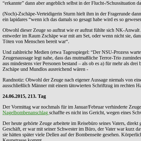
“erkannte” dann aber angeblich selbst in der Flucht-/Schussituation 
(Noch)-Zschäpe-Verteidigerin Sturm hielt ihm in der Fragerunde dann
ein lapidares “wenn ich das damals so gesagt habe wird es so gewesen
Obwohl dieser Zeuge so auftrat wie er auftrat fühlte sich NK-Anwa
entweder im Raum Zschäpe war mit am Set, oder wenn nicht sie, dann
Töten von Menschen bereit war“.
Und zahlreiche Medien (etwa Tagesspiegel: “Der NSU-Prozess wartete 
Zeugenaussage legt nahe, dass das mutmaßliche Terror-Trio zumindest 
aus mindestens vier Personen bestand – als ob es a) für mehr als dre
Zschäpe und Mundlos ausreichend wären -
Randnotiz: Obwohl der Zeuge nach eigener Aussage niemals von einem
ausschließlich Männer mit einem tätowierten Schriftzug im rechten H
24.06.2015, 213. Tag
Der Vormittag war nochmals für im Januar/Februar verhinderte Zeug
Nagelbombenanschlag
schaffte es nicht ins Gericht, wegen eines S
Der heute gehörte Zeuge arbeitete im Reisebüro seines Vaters, direk
Geschäft, er war mit seiner Schwester im Büro, der Vater war kurz d
sie hätten später viele Dellen auf der Bombenseite gesehen. Körperli
Keupstrasse kommt.