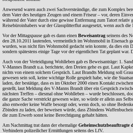
Anwesend waren auch zwei Sachversteändige, die zum Komplex berei
dem Vater des heutigen Zeugen und einem Friseur – vor, deren Einve
während der Vater durch eine gewisse Entfernung zum Tatort relativ g
Reisebüroinhabers war der Glassplitterflut ausgesetzt, wenn auch di
Vor der Mittagspause gab es dann einen
Beweisantrag
seinens des Ne
den 28.10.2011 lautenden, vermeintlich im Wohnmobil in Eisenach gef
wurden, was nicht fürs Wohnmobil gedacht sein konnte, da dies ein 
sondern spätestens einige Tage vor der eigentlichen Tat geplant war.
Auch von der Verteidigung Wohlleben gab es Beweisanträge: 1. Sandr
V-Mannes Brandt u.a. berichtete, den Dreien gehe es gut. Laut Kapke
nichts von einem solchem Gespräch. Laut Brandts Meldung soll Graup
gewesen sein soll, keine wichtige Rolle gespielt habe, wie die Staa
laden, der bestätige, dass es im Oktober 2000 einen Kontakt zwisch
gestellt, laut Meldung des V-Manns Brandt über ein Gespräch zwisch
nächsten Treffen – diesmal ohne Wohlleben – wurde beschlossen, d
die ganze Sache verstrickt gewesen wäre, so würde er allein aus Selb
also entweder keine Waffe besorgt oder, wenn doch, so ohne Bedenk
Zbinden zu laden, der beweisen würde, dass Zbindens Waffenbucheint
die zum Erwerb sonst keine Berechtigung gehabt hätten.
Am Nachmittag trat dann der ehemalige
Geheimschutzbeauftragte d
Verhindern polizeilicher Ermittlungen seitens des LfV.