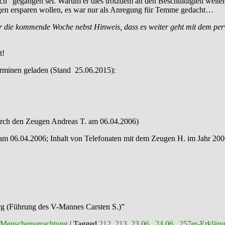
ich” gegangen sei. Warum er dies trotzdem an den Beschuldigten weiter
agen ersparen wollen, es war nur als Anregung für Temme gedacht…
ür die kommende Woche nebst Hinweis, dass es weiter geht mit dem pe
t!
rminen geladen (Stand 25.06.2015):
durch den Zeugen Andreas T. am 06.04.2006)
 am 06.04.2006; Inhalt von Telefonaten mit dem Zeugen H. im Jahr 200
rg (Führung des V-Mannes Carsten S.)”
 Menschenverachtung
|
Tagged
212
,
213
,
23.06.
,
24.06.
,
257er-Erkläru