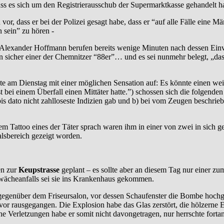
dass es sich um den Registrierausschub der Supermarktkasse gehandelt h
 vor, dass er bei der Polizei gesagt habe, dass er “auf alle Fälle ei
 sein” zu hören -
lt Alexander Hoffmann berufen bereits wenige Minuten nach dessen Ei
 sicher einer der Chemnitzer “88er”… und es sei nunmehr belegt, „das
am Dienstag mit einer möglichen Sensation auf: Es könnte einen weite
bei einem Überfall einen Mittäter hatte.”) schossen sich die folgende
i bis dato nicht zahlloseste Indizien gab und b) bei vom Zeugen beschri
 Tattoo eines der Täter sprach waren ihm in einer von zwei in sich g
alsbereich gezeigt worden.
en zur
Keupstrasse
geplant – es sollte aber an diesem Tag nur einer 
chwächeanfalls sei sie ins Krankenhaus gekommen.
t gegenüber dem Friseursalon, vor dessen Schaufenster die Bombe hochg
avor rausgegangen. Die Explosion habe das Glas zerstört, die hölzern
che Verletzungen habe er somit nicht davongetragen, nur herrschte fort