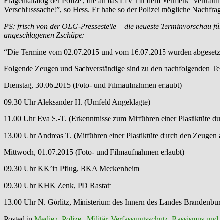
Fragenkatalog der Polizei, die an das LfV mit dem Vermerk “vertraul
Verschlusssache!”, so Hess. Er habe so der Polizei mögliche Nachfr
PS: frisch von der OLG-Pressestelle – die neueste Terminvorschau f
angeschlagenen Zschäpe:
“Die Termine vom 02.07.2015 und vom 16.07.2015 wurden abgesetz
Folgende Zeugen und Sachverständige sind zu den nachfolgenden Te
Dienstag, 30.06.2015 (Foto- und Filmaufnahmen erlaubt)
09.30 Uhr Aleksander H. (Umfeld Angeklagte)
11.00 Uhr Eva S.-T. (Erkenntnisse zum Mitführen einer Plastiktüte 
13.00 Uhr Andreas T. (Mitführen einer Plastiktüte durch den Zeugen
Mittwoch, 01.07.2015 (Foto- und Filmaufnahmen erlaubt)
09.30 Uhr KK’in Pflug, BKA Meckenheim
09.30 Uhr KHK Zenk, PD Rastatt
13.00 Uhr N. Görlitz, Ministerium des Innern des Landes Brandenbu
Posted in
Medien
,
Polizei, Militär, Verfassungsschutz
,
Rassismus und