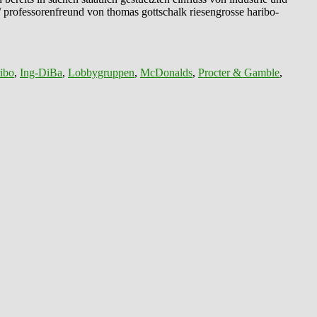
/ professorenfreund von thomas gottschalk riesengrosse haribo-
ibo
,
Ing-DiBa
,
Lobbygruppen
,
McDonalds
,
Procter & Gamble
,