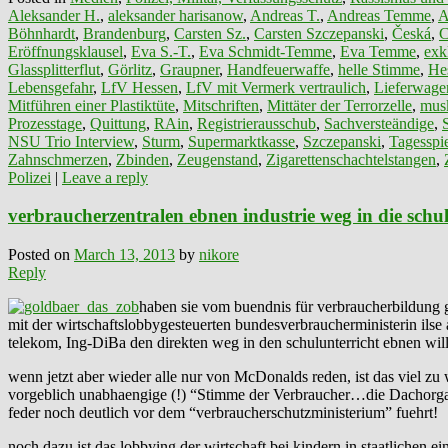
Aleksander H.
,
aleksander harisanow
,
Andreas T.
,
Andreas Temme
,
A
Böhnhardt
,
Brandenburg
,
Carsten Sz.
,
Carsten Szczepanski
,
Česká
,
C
Eröffnungsklausel
,
Eva S.-T.
,
Eva Schmidt-Temme
,
Eva Temme
,
exk
Glassplitterflut
,
Görlitz
,
Graupner
,
Handfeuerwaffe
,
helle Stimme
,
He
Lebensgefahr
,
LfV Hessen
,
LfV mit Vermerk vertraulich
,
Lieferwage
Mitführen einer Plastiktüte
,
Mitschriften
,
Mittäter der Terrorzelle
,
mus
Prozesstage
,
Quittung
,
RAin
,
Registrierausschub
,
Sachversteändige
,
NSU Trio Interview
,
Sturm
,
Supermarktkasse
,
Szczepanski
,
Tagesspi
Zahnschmerzen
,
Zbinden
,
Zeugenstand
,
Zigarettenschachtelstangen
,
Polizei
|
Leave a reply
verbraucherzentralen ebnen industrie weg in die schu
Posted on
March 13, 2013
by
nikore
Reply
haben sie vom buendnis für verbraucherbildung 
mit der wirtschaftslobbygesteuerten bundesverbraucherministerin i
telekom, Ing-DiBa den direkten weg in den schulunterricht ebnen will
wenn jetzt aber wieder alle nur von McDonalds reden, ist das viel zu we
vorgeblich unabhaengige (!) “Stimme der Verbraucher…die Dachorganis
feder noch deutlich vor dem “verbraucherschutzministerium” fuehrt!
noch dazu ist das lobbying der wirtschaft bei kindern in staatlichen ei