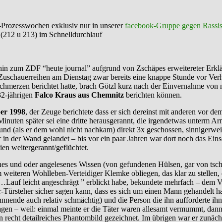
Prozesswochen exklusiv nur in unserer
facebook-Gruppe gegen Rassi
. (212 u 213) im Schnelldurchlauf
s hin zum ZDF “heute journal” aufgrund von Zschäpes erweitereter Er
uschauerreihen am Dienstag zwar bereits eine knappe Stunde vor Verhan
hmerzen berichtet hatte, brach Götzl kurz nach der Einvernahme von n
32-jährigen
Falco Kraus aus Chemnitz
berichten können.
er 1998
, der Zeuge berichtete dass er sich dereinst mit anderen vor 
inuten später sei eine dritte herausgerannt, die irgendetwas unterm Arm h
und (als er dem wohl nicht nachkam) direkt 3x geschossen, sinnigerwei
r in der Wand gelandet – bis vor ein paar Jahren war dort noch das Ein
en weitergerannt/geflüchtet.
es und oder angelesenes Wissen (von gefundenen Hülsen, gar von tsch
im weiteren Wohlleben-Verteidiger Klemke obliegen, das klar zu stellen,
Lauf leicht angeschrägt ” erblickt habe, bekundete mehrfach – dem V
er-Türsteher sicher sagen kann, dass es sich um einen Mann gehandelt hab
nnnende auch relativ schmächtig) und die Person die ihn aufforderte ih
sagen – weil: einmal meinte er die Täter waren allesamt vermummt, da
 recht detailreiches Phantombild gezeichnet. Im übrigen war er zunäc