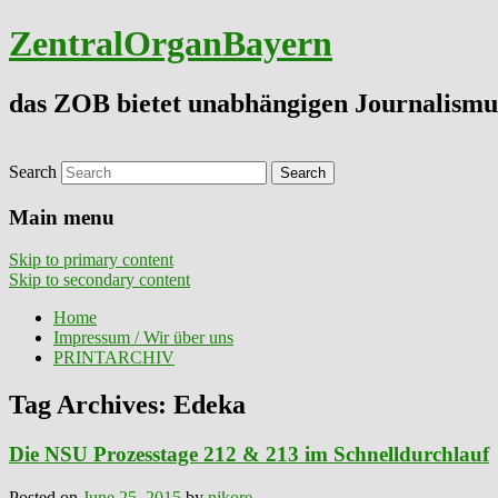
ZentralOrganBayern
das ZOB bietet unabhängigen Journalismu
Search
Main menu
Skip to primary content
Skip to secondary content
Home
Impressum / Wir über uns
PRINTARCHIV
Tag Archives:
Edeka
Die NSU Prozesstage 212 & 213 im Schnelldurchlauf
Posted on
June 25, 2015
by
nikore