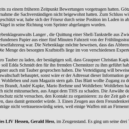
ts zu einem früheren Zeitpunkt Bewertungen vorgetragen hatten. Göt
rnahme die Sachverständigen nicht beigewohnt hatten. Zum Schluss wi
eschützt war, habe sich der Friseur durch seine Position im Laden in 
e Nägel in seine Richtung vom Sprinter abgefangen wurden.
benklageanwalts Langer , die Quittung einer Shell-Tankstelle aus Zw
undenen Papier aus einer fünf Minuten Fahrzeit von der Frühlingsstra
Dieselfahrzeug war. Die Nebenklage möchte beweisen, dass das Abbren
 Die Menge des besorgten Kraftstoffs liege im von verschiedenen Expert
o Tauber zu laden, der bestägtigen soll, dass Graupner Christian Ka
 soll Edda Schmidt den für ihn fremden Chemnitzer zu ihm geführt habe
ner auch mit Tauber gesprochen haben. Die Verteidigung will beweise
tsanwaltschaft behauptet, sonst wäre er der Adtressat dieser Informati
en Wohlleben und zum Magazin stern gab. Das Blatt wollte Zugang zu 
en Brandt, André Kapke, Mario Brehme und Wohlleben: Wohlleben habe v
och nicht mitzumachen, aus Angst dem THS zu schaden. Die Anwälte d
stschutz nicht versuchen, den Kontakt zu organisieren: zu der Zeit gab 
en, dass damit gemordet würde. 3. Einen Zeugen aus dem Freundenkrei
räge nicht vertrauenswürdig seien, weil einige Waffen mit an Firmenmi
es LfV Hessen, Gerald Hess
, im Zeugenstand. Es ging um seine dre