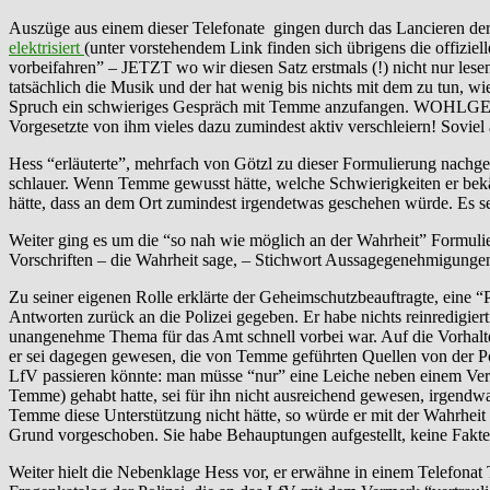
Auszüge aus einem dieser Telefonate gingen durch das Lancieren der
elektrisiert
(unter vorstehendem Link finden sich übrigens die offiziel
vorbeifahren” – JETZT wo wir diesen Satz erstmals (!) nicht nur lesen
tatsächlich die Musik und der hat wenig bis nichts mit dem zu tun, wi
Spruch ein schwieriges Gespräch mit Temme anzufangen. WOHLGEMER
Vorgesetzte von ihm vieles dazu zumindest aktiv verschleiern! Sovie
Hess “erläuterte”, mehrfach von Götzl zu dieser Formulierung nachge
schlauer. Wenn Temme gewusst hätte, welche Schwierigkeiten er bek
hätte, dass an dem Ort zumindest irgendetwas geschehen würde. Es se
Weiter ging es um die “so nah wie möglich an der Wahrheit” Formuli
Vorschriften – die Wahrheit sage, – Stichwort Aussagegenehmigungen
Zu seiner eigenen Rolle erklärte der Geheimschutzbeauftragte, eine 
Antworten zurück an die Polizei gegeben. Er habe nichts reinredigiert
unangenehme Thema für das Amt schnell vorbei war. Auf die Vorhalte
er sei dagegen gewesen, die von Temme geführten Quellen von der Po
LfV passieren könnte: man müsse “nur” eine Leiche neben einem Verf
Temme) gehabt hatte, sei für ihn nicht ausreichend gewesen, irgen
Temme diese Unterstützung nicht hätte, so würde er mit der Wahrheit 
Grund vorgeschoben. Sie habe Behauptungen aufgestellt, keine Fakten
Weiter hielt die Nebenklage Hess vor, er erwähne in einem Telefonat