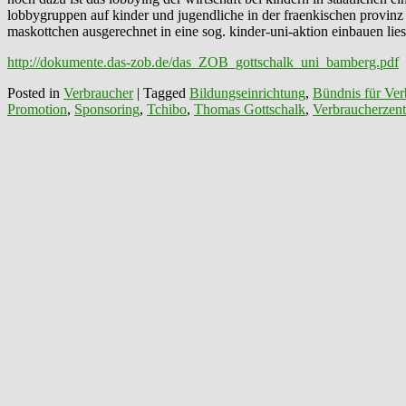
lobbygruppen auf kinder und jugendliche in der fraenkischen provinz 
maskottchen ausgerechnet in eine sog. kinder-uni-aktion einbauen lies
http://dokumente.das-zob.de/das_ZOB_gottschalk_uni_bamberg.pdf
Posted in
Verbraucher
|
Tagged
Bildungseinrichtung
,
Bündnis für Ver
Promotion
,
Sponsoring
,
Tchibo
,
Thomas Gottschalk
,
Verbraucherzent