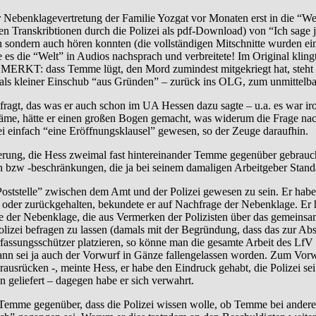
 Nebenklagevertretung der Familie Yozgat vor Monaten erst in die “We
len Transkribtionen durch die Polizei als pdf-Download) von “Ich sage j
 sondern auch hören konnten (die vollständigen Mitschnitte wurden eing
e es die “Welt” in Audios nachsprach und verbreitete! Im Original kling
KT: dass Temme lügt, den Mord zumindest mitgekriegt hat, steht fü
l als kleiner Einschub “aus Gründen” – zurück ins OLG, zum unmittelba
fragt, das was er auch schon im UA Hessen dazu sagte – u.a. es war ir
äme, hätte er einen großen Bogen gemacht, was widerum die Frage na
i einfach “eine Eröffnungsklausel” gewesen, so der Zeuge daraufhin.
erung, die Hess zweimal fast hintereinander Temme gegenüber gebrauc
 bzw -beschränkungen, die ja bei seinem damaligen Arbeitgeber Stand
“Poststelle” zwischen dem Amt und der Polizei gewesen zu sein. Er hab
 oder zurückgehalten, bekundete er auf Nachfrage der Nebenklage. Er ha
 der Nebenklage, die aus Vermerken der Polizisten über das gemeinsam
lizei befragen zu lassen (damals mit der Begründung, dass das zur Ab
assungsschützer platzieren, so könne man die gesamte Arbeit des LfV
dwann sei ja auch der Vorwurf in Gänze fallengelassen worden. Zum V
rausrücken -, meinte Hess, er habe den Eindruck gehabt, die Polizei se
 geliefert – dagegen habe er sich verwahrt.
 Temme gegenüber, dass die Polizei wissen wolle, ob Temme bei andere