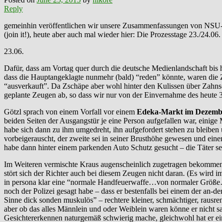
Reply
gemeinhin veröffentlichen wir unsere Zusammenfassungen von NSU-
(join it!), heute aber auch mal wieder hier: Die Prozesstage 23./24.06
23.06.
Dafür, dass am Vortag quer durch die deutsche Medienlandschaft bi
dass die Hauptangeklagte nunmehr (bald) “reden” könnte, waren die Z
“ausverkauft”. Da Zschäpe aber wohl hinter den Kulissen über Zahnsc
geplante Zeugen ab, so dass wir nur von der Einvernahme des heute 
Götzl sprach von einem Vorfall vor einem
Edeka-Markt im Dezemb
beiden Seiten der Ausgangstür je eine Person aufgefallen war, einige M
habe sich dann zu ihm umgedreht, ihn aufgefordert stehen zu bleiben 
vorbeigerauscht, der zweite sei in seiner Brusthöhe gewesen und eine
habe dann hinter einem parkenden Auto Schutz gesucht – die Täter sei
Im Weiteren vermischte Kraus augenscheinlich zugetragen bekommen
stört sich der Richter auch bei diesem Zeugen nicht daran. (Es wird 
in persona klar eine “normale Handfeuerwaffe…von normaler Größe…
noch der Polizei gesagt habe – dass er bestenfalls bei einem der an-d
Sinne dick sonden muskulös” – rechtere kleiner, schmächtiger, rausre
aber ob das alles Männlein und oder Weiblein waren könne er nicht 
Gesichtererkennen naturgemäß schwierig mache, gleichwohl hat er ein