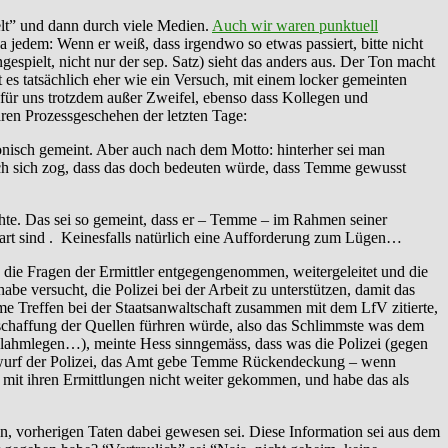
lt” und dann durch viele Medien.
Auch wir waren punktuell
a jedem: Wenn er weiß, dass irgendwo so etwas passiert, bitte nicht
espielt, nicht nur der sep. Satz) sieht das anders aus. Der Ton macht
t es tatsächlich eher wie ein Versuch, mit einem locker gemeinten
r uns trotzdem außer Zweifel, ebenso dass Kollegen und
ren Prozessgeschehen der letzten Tage:
onisch gemeint. Aber auch nach dem Motto: hinterher sei man
ch sich zog, dass das doch bedeuten würde, dass Temme gewusst
hte. Das sei so gemeint, dass er – Temme – im Rahmen seiner
art sind . Keinesfalls natürlich eine Aufforderung zum Lügen…
e die Fragen der Ermittler entgegengenommen, weitergeleitet und die
be versucht, die Polizei bei der Arbeit zu unterstützen, damit das
e Treffen bei der Staatsanwaltschaft zusammen mit dem LfV zitierte,
schaffung der Quellen fürhren würde, also das Schlimmste was dem
 lahmlegen…), meinte Hess sinngemäss, dass was die Polizei (gegen
orwurf der Polizei, das Amt gebe Temme Rückendeckung – wenn
i mit ihren Ermittlungen nicht weiter gekommen, und habe das als
n, vorherigen Taten dabei gewesen sei. Diese Information sei aus dem