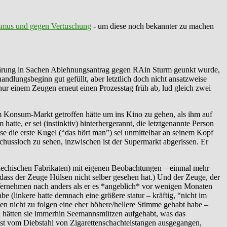
smus und gegen Vertuschung
- um diese noch bekannter zu machen
klärung in Sachen Ablehnungsantrag gegen RAin Sturm geunkt wurde,
dlungsbeginn gut gefüllt, aber letztlich doch nicht ansatzweise
ur einem Zeugen erneut einen Prozesstag früh ab, lud gleich zwei
dem Konsum-Markt getroffen hätte um ins Kino zu gehen, als ihm auf
atte, er sei (instinktiv) hinterhergerannt, die letztgenannte Person
se die erste Kugel (“das hört man”) sei unmittelbar an seinem Kopf
schussloch zu sehen, inzwischen ist der Supermarkt abgerissen. Er
echischen Fabrikaten) mit eigenen Beobachtungen – einmal mehr
 dass der Zeuge Hülsen nicht selber gesehen hat.) Und der Zeuge, der
ernehmen nach anders als er es *angeblich* vor wenigen Monaten
e (linkere hatte demnach eine größere statur – kräftig, “nicht im
nen nicht zu folgen eine eher höhere/hellere Stimme gehabt habe –
nn hätten sie immerhin Seemannsmützen aufgehabt, was das
hst vom Diebstahl von Zigarettenschachtelstangen ausgegangen,