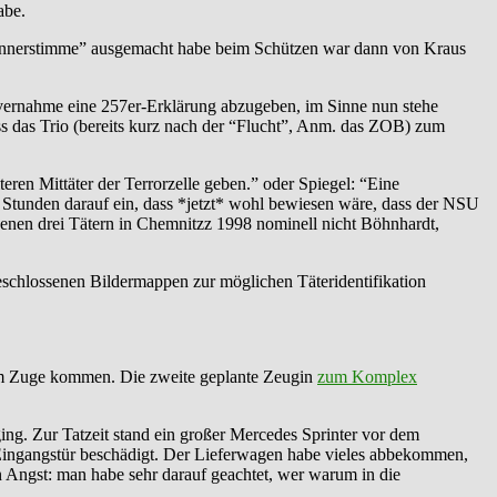
abe.
ne Männerstimme” ausgemacht habe beim Schützen war dann von Kraus
nvernahme eine 257er-Erklärung abzugeben, im Sinne nun stehe
s das Trio (bereits kurz nach der “Flucht”, Anm. das ZOB) zum
ren Mittäter der Terrorzelle geben.” oder Spiegel: “Eine
n Stunden darauf ein, dass *jetzt* wohl bewiesen wäre, dass der NSU
ebenen drei Tätern in Chemnitzz 1998 nominell nicht Böhnhardt,
eschlossenen Bildermappen zur möglichen Täteridentifikation
zum Zuge kommen. Die zweite geplante Zeugin
zum Komplex
ing. Zur Tatzeit stand ein großer Mercedes Sprinter vor dem
e Eingangstür beschädigt. Der Lieferwagen habe vieles abbekommen,
an Angst: man habe sehr darauf geachtet, wer warum in die