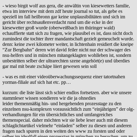
- wieso birgit wolf aus gera, die anwältin von kiesewetters familie,
etwa im interview mit dem zdf heute journal so tut, als gebe es
speziell im fall heilbronn gar keine unplausibilitäten und sich im
gericht über rechtsaußenverdacht rund um die ecke in der
kiesewetter groß wurde (oberweißbach im thüringer wald)
echauffierte statt sich zu fragen, wie plausibel es ist, dass nicht doch
zumindest die tochter ihrer mandantschaft gezielt gemeuchelt wurde.
denn: keine zwei kilometer weiter, in lichtenhain residiert die kneipe
“Zur Bergbahn” deren wirt david feiler nicht nur der schwager des
nsu-helfers und in münchen mitangeklagten wohlleben ist, sondern
unbestritten selber der ultrarechten szene angehört(e) und überdies
gar mal mit beate zschäpe liiert gewesen sein soll
- was es mit einer videoüberwachungssequenz einer tatortnahen
yormas-filiale auf sich hat etc. pp…
kurzum: die liste lässt sich schier endlos fortsetzen. aber wie unsere
stammleser wissen sondieren wir die ja ohnedies
leider themenmäßig hin- und hergehenden prozesstage zu den
einzelnen nsu-komplexen voraussichtlich zum “einjährigen” der olg-
verhandlungen für ein übersichtliches und umfangreiches
themenspecial. daher möchten wir sie liebe leser auch mit diesem
schlaglichtartikel vielmehr “einladen” selber zu diesen und anderen
fragen nach spuren in den weiten des www zu forsten und oder
selber im idealfall einen prozesstag in münchen zu besuchen, um zu