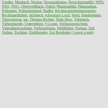
Giedke
,
Mosbach
,
Neckar
,
Neonazidemos
,
Neoschutzstaffel
,
NPD
,
NSS
,
NSU
,
Oberweißbach
,
Onkel
,
Phantombild
,
Planquadrat
,
Polizisten
,
Polizistenmord
,
Radler
,
Rechtsextremismusexperte
,
Rechtsmediziner
,
sächsisch
,
schwarzes Loch
,
Speit
,
Sundermann
,
Tätowierung
,
taz
,
Thomas Richter
,
Timo Hess
,
Tübingen
,
Türkenmorde
,
Unterstützer
,
V-Leute
,
Verfassungsschutz
,
Videoüberwachung
,
Vorbeziehung
,
Wohlleben
,
Yormas
,
Zeit
Online
,
Zschäpe
,
Zufallsopfer
,
Zur Bergbahn
|
Leave a reply