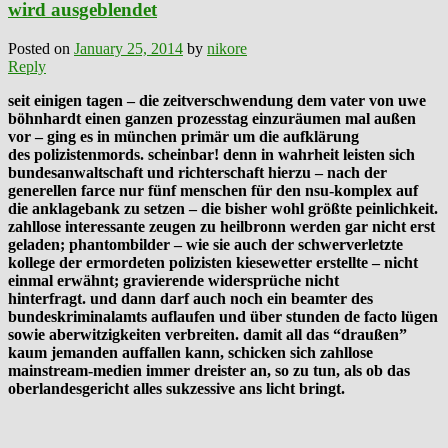
wird ausgeblendet
Posted on
January 25, 2014
by
nikore
Reply
seit einigen tagen – die zeitverschwendung dem vater von uwe
böhnhardt einen ganzen prozesstag einzuräumen mal außen
vor – ging es in münchen primär um die aufklärung
des polizistenmords. scheinbar! denn in wahrheit leisten sich
bundesanwaltschaft und richterschaft hierzu – nach der
generellen farce nur fünf menschen für den nsu-komplex auf
die anklagebank zu setzen – die bisher wohl größte peinlichkeit.
zahllose interessante zeugen zu heilbronn werden gar nicht erst
geladen; phantombilder – wie sie auch der schwerverletzte
kollege der ermordeten polizisten kiesewetter erstellte – nicht
einmal erwähnt; gravierende widersprüche nicht
hinterfragt. und dann darf auch noch ein beamter des
bundeskriminalamts auflaufen und über stunden de facto lügen
sowie aberwitzigkeiten verbreiten. damit all das “draußen”
kaum jemanden auffallen kann, schicken sich zahllose
mainstream-medien immer dreister an, so zu tun, als ob das
oberlandesgericht alles sukzessive ans licht bringt.