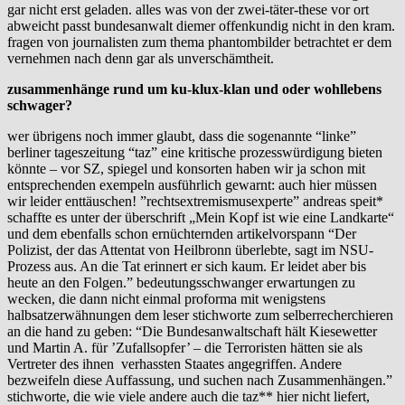
gar nicht erst geladen. alles was von der zwei-täter-these vor ort
abweicht passt bundesanwalt diemer offenkundig nicht in den kram.
fragen von journalisten zum thema phantombilder betrachtet er dem
vernehmen nach denn gar als unverschämtheit.
zusammenhänge rund um ku-klux-klan und oder wohllebens
schwager?
wer übrigens noch immer glaubt, dass die sogenannte “linke”
berliner tageszeitung “taz” eine kritische prozesswürdigung bieten
könnte – vor SZ, spiegel und konsorten haben wir ja schon mit
entsprechenden exempeln ausführlich gewarnt: auch hier müssen
wir leider enttäuschen! ”rechtsextremismusexperte” andreas speit*
schaffte es unter der überschrift „Mein Kopf ist wie eine Landkarte“
und dem ebenfalls schon ernüchternden artikelvorspann “Der
Polizist, der das Attentat von Heilbronn überlebte, sagt im NSU-
Prozess aus. An die Tat erinnert er sich kaum. Er leidet aber bis
heute an den Folgen.” bedeutungsschwanger erwartungen zu
wecken, die dann nicht einmal proforma mit wenigstens
halbsatzerwähnungen dem leser stichworte zum selberrecherchieren
an die hand zu geben: “Die Bundesanwaltschaft hält Kiesewetter
und Martin A. für ’Zufallsopfer’ – die Terroristen hätten sie als
Vertreter des ihnen verhassten Staates angegriffen. Andere
bezweifeln diese Auffassung, und suchen nach Zusammenhängen.”
stichworte, die wie viele andere auch die taz** hier nicht liefert,