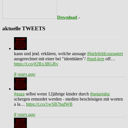
Download
-
aktuelle TWEETS
kann und jmd. erklären, welche aussage
#bielefeldcouragiert
ausgerechnet mit einer bei "identitäten"/
#npd-lern
off…
https://t.co/jf2Rx3BGRv
8 years ago
#gaza
selbst wenn 12jährige kinder durch
#netanjahu
schergen ermordet werden - medien beschönigen mit worten
a la…
https://t.co/1wSB7bafWB
8 years ago