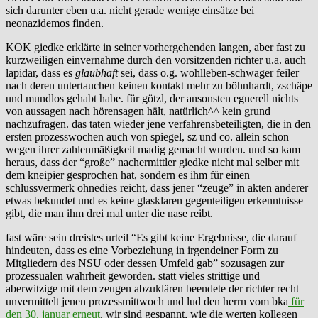
sich darunter eben u.a. nicht gerade wenige einsätze bei
neonazidemos finden.
KOK giedke erklärte in seiner vorhergehenden langen, aber fast zu
kurzweiligen einvernahme durch den vorsitzenden richter u.a. auch
lapidar, dass es
glaubhaft
sei, dass o.g. wohlleben-schwager feiler
nach deren untertauchen keinen kontakt mehr zu böhnhardt, zschäpe
und mundlos gehabt habe. für götzl, der ansonsten egnerell nichts
von aussagen nach hörensagen hält, natürlich^^ kein grund
nachzufragen. das taten wieder jene verfahrensbeteiligten, die in den
ersten prozesswochen auch von spiegel, sz und co. allein schon
wegen ihrer zahlenmäßigkeit madig gemacht wurden. und so kam
heraus, dass der “große” nachermittler giedke nicht mal selber mit
dem kneipier gesprochen hat, sondern es ihm für einen
schlussvermerk ohnedies reicht, dass jener “zeuge” in akten anderer
etwas bekundet und es keine glasklaren gegenteiligen erkenntnisse
gibt, die man ihm drei mal unter die nase reibt.
fast wäre sein dreistes urteil “Es gibt keine Ergebnisse, die darauf
hindeuten, dass es eine Vorbeziehung in irgendeiner Form zu
Mitgliedern des NSU oder dessen Umfeld gab” sozusagen zur
prozessualen wahrheit geworden. statt vieles strittige und
aberwitzige mit dem zeugen abzuklären beendete der richter recht
unvermittelt jenen prozessmittwoch und lud den herrn vom bka
für
den 30. januar erneut
. wir sind gespannt, wie die werten kollegen