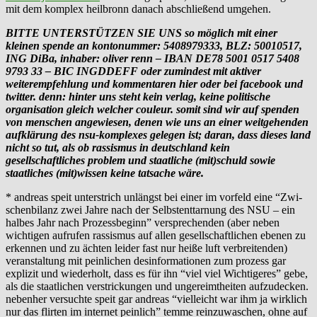
mit dem komplex heilbronn danach abschließend umgehen.
BITTE UNTERSTÜTZEN SIE UNS so möglich mit einer
kleinen spende an kontonummer: 5408979333, BLZ: 50010517,
ING DiBa, inhaber: oliver renn – IBAN DE78 5001 0517 5408
9793 33 – BIC INGDDEFF oder zumindest mit aktiver
weiterempfehlung und kommentaren hier oder bei facebook und
twitter. denn: hinter uns steht kein verlag, keine politische
organisation gleich welcher couleur. somit sind wir auf spenden
von menschen angewiesen, denen wie uns an einer weitgehenden
aufklärung des nsu-komplexes gelegen ist; daran, dass dieses land
nicht so tut, als ob rassismus in deutschland kein
gesellschaftliches problem und staatliche (mit)schuld sowie
staatliches (mit)wissen keine tatsache wäre.
* andreas speit unterstrich unlängst bei einer im vorfeld eine “Zwi­
schen­bi­lanz zwei Jahre nach der Selbst­ent­tar­nung des NSU – ein
hal­bes Jahr nach Pro­zess­be­ginn” versprechenden (aber neben
wichtigen aufrufen rassismus auf allen gesellschaftlichen ebenen zu
erkennen und zu ächten leider fast nur heiße luft verbreitenden)
veranstaltung mit peinlichen desinformationen zum prozess gar
explizit und wiederholt, dass es für ihn “viel viel Wichtigeres” gebe,
als die staatlichen verstrickungen und ungereimtheiten aufzudecken.
nebenher versuchte speit gar andreas “vielleicht war ihm ja wirklich
nur das flirten im internet peinlich” temme reinzuwaschen, ohne auf