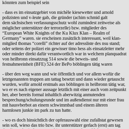
könnten zum beispiel sein
- dass es im einsatzgebiet von michèle kiesewetter und arnold
polizisten und v-leute gab, die gründer (achim schmid galt
dem sächsischen verfassungsschutz wohl zumindest zeitweise als
möglicher unterstützer der terrorzelle) bzw. mitglieder des
“European White Knights of the Ku Klux Klan – Realm of
Germany” waren. sie erscheinen zusätzlich interessant, weil klan-
mitglied thomas “corelli” richter auf der adressliste des nsu stand;
oder seitens der polizei ein gewisser timo hess als einsatzleiter mehr
oder minder direkt dafür verantwortlich war in welchem planquadrat
von heilbronn einsatzzug 514 sowie die beweis- und
festnahmeeinheit (BFE) 524 der BePo böblingen tätig waren
- über den weg wann und wie öffentlich und vor allem wofür die
letztgenannten truppen am tattag besetzt und dann wieder getauscht
wurden, wofür arnold erstmals aus böblingen in heilbronn tätig war,
wo er es nach eigener aussage letztlich mit einer auch vom zeitpunkt
her, aber bereits formal inhaltlich aberwitzig anmutenden
besprechung/schulungsrunde und im außendienst nur mit einer frau
mit hausvberbot an einem schwimmbad und einem älteren
harmlosen junkie im park zu tun hatte.
- wo es doch hinsichtlich der opferauswahl eine zufallstat gewesen
sein soll, wieso das trio bzw. ihr unterstützer gerlach (erst) am tag