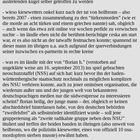
austretenden kugel selber getroffen zu werden
- wieso kiesewetters onkel kurz nach der tat von heilbronn – also
bereits 2007 - einen zusammenhang zu den “türkenmorden” (wie er
die morde an acht türken und einem griechen nannte) sah, obgleich
– auch wenn das etwa zeit online vor wochen perfide zu verwischen
suchte – im ländle eben nicht die berühmt-berüchtigte ceska am start
war, er es also nicht an der tatwaffe festmachen konnte; spannend ist
dieser mann im übrigen u.a. auch aufgrund der querverbindungen
seiner inzwischen ex-partnerin in rechte kreise
- was es im ländle mit der von “florian h.” (verstorben auf
ungeklärte weise am 16. september 2013) ins spiel gebrachten
neoschutzstaffel (NSS) auf sich hat: kurz bevor ihn der baden-
württembergische staatsschutz nochmals zu möglichen komplizen
des NSU verhören konnte, auch zu jener ominösen organisation, die
wiederum außer uns und der jungen welt von bekannteren
deutschsprachigen medien nur die südwestpresse zu interessieren
scheint? florian heilig, der junge mann – der, obgleich er keinen
abschiedsbrief hinterlassen habe, von den deutschen behörden
“zweifelsfrei” als selbstmörder identifiziert wurde – soll jene
grupperierung als “zweite radikalste gruppe neben dem NSU”
tituliert und treffen der beiden banden in öhringen (also unweit von
heilbronn, wo die polizistin kiesewetter, eines von offiziell 10 nsu-
mordopfern sterben musste) erwähnt haben.