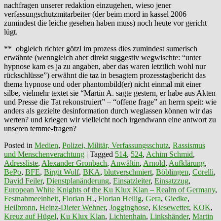
nachfragen unserer redaktion einzugehen, wieso jener
verfassungschutzmitarbeiter (der beim mord in kassel 2006
zumindest die leiche gesehen haben muss) noch heute vor gericht
lügt.
** obgleich richter götzl im prozess dies zumindest sumerisch
erwähnte (wenngleich aber direkt suggestiv wegwischte: “unter
hypnose kam es ja zu angaben, aber das waren letztlich wohl nur
rückschlüsse”) erwähnt die taz in besagtem prozesstagbericht das
thema hypnose und oder phantombild(er) nicht einmal mit einer
silbe, vielmehr textet sie “Martin A. sagte gestern, er habe aus Akten
und Presse die Tat rekonstruiert” – “offene frage” an herrn speit: wie
anders als gezielte desinformation durch weglassen können wir das
werten? und kriegen wir vielleicht noch irgendwann eine antwort zu
unseren temme-fragen?
Posted in
Medien
,
Polizei, Militär, Verfassungsschutz
,
Rassismus
und Menschenverachtung
|
Tagged
514
,
524
,
Achim Schmid
,
Adressliste
,
Alexander Gronbach
,
Anwältin
,
Arnold
,
Aufklärung
,
BePo
,
BFE
,
Birgit Wolf
,
BKA
,
blutverschmiert
,
Böblingen
,
Corelli
,
David Feiler
,
Dienstplanänderung
,
Einsatzleiter
,
Einsatzzug
,
European White Knights of the Ku Klux Klan – Realm of Germany
,
Festnahmeeinheit
,
Florian H.
,
Florian Heilig
,
Gera
,
Giedke
,
Heilbronn
,
Heinz-Dieter Wehner
,
Jogginghose
,
Kiesewetter
,
KOK
,
Kreuz auf Hügel
,
Ku Klux Klan
,
Lichtenhain
,
Linkshänder
,
Martin