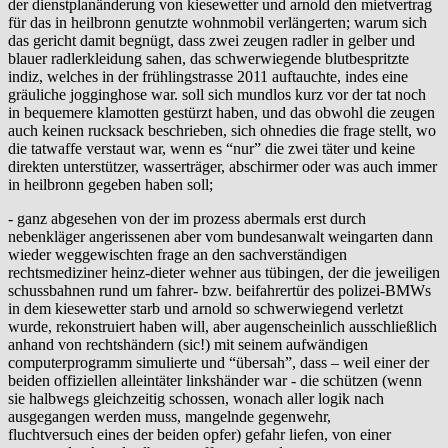
der dienstplanänderung von kiesewetter und arnold den mietvertrag
für das in heilbronn genutzte wohnmobil verlängerten; warum sich
das gericht damit begnügt, dass zwei zeugen radler in gelber und
blauer radlerkleidung sahen, das schwerwiegende blutbespritzte
indiz, welches in der frühlingstrasse 2011 auftauchte, indes eine
gräuliche jogginghose war. soll sich mundlos kurz vor der tat noch
in bequemere klamotten gestürzt haben, und das obwohl die zeugen
auch keinen rucksack beschrieben, sich ohnedies die frage stellt, wo
die tatwaffe verstaut war, wenn es “nur” die zwei täter und keine
direkten unterstützer, wasserträger, abschirmer oder was auch immer
in heilbronn gegeben haben soll;
- ganz abgesehen von der im prozess abermals erst durch
nebenkläger angerissenen aber vom bundesanwalt weingarten dann
wieder weggewischten frage an den sachverständigen
rechtsmediziner heinz-dieter wehner aus tübingen, der die jeweiligen
schussbahnen rund um fahrer- bzw. beifahrertür des polizei-BMWs
in dem kiesewetter starb und arnold so schwerwiegend verletzt
wurde, rekonstruiert haben will, aber augenscheinlich ausschließlich
anhand von rechtshändern (sic!) mit seinem aufwändigen
computerprogramm simulierte und “übersah”, dass – weil einer der
beiden offiziellen alleintäter linkshänder war - die schützen (wenn
sie halbwegs gleichzeitig schossen, wonach aller logik nach
ausgegangen werden muss, mangelnde gegenwehr,
fluchtversuch eines der beiden opfer) gefahr liefen, von einer