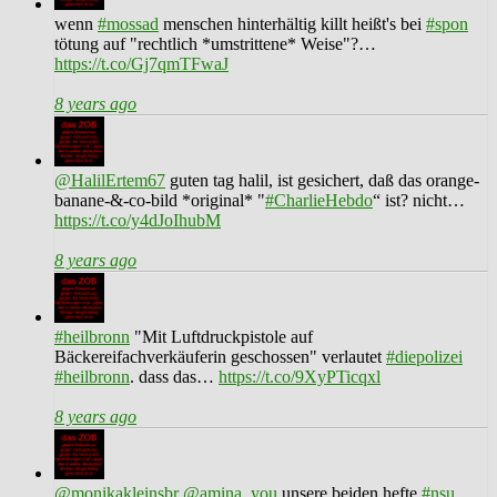
wenn
#mossad
menschen hinterhältig killt heißt's bei
#spon
tötung auf "rechtlich *umstrittene* Weise"?…
https://t.co/Gj7qmTFwaJ
8 years ago
@HalilErtem67
guten tag halil, ist gesichert, daß das orange-
banane-&-co-bild *original* "
#CharlieHebdo
“ ist? nicht…
https://t.co/y4dJoIhubM
8 years ago
#heilbronn
"Mit Luftdruckpistole auf
Bäckereifachverkäuferin geschossen" verlautet
#diepolizei
#heilbronn
. dass das…
https://t.co/9XyPTicqxl
8 years ago
@monikakleinsbr
@amina_you
unsere beiden hefte
#nsu