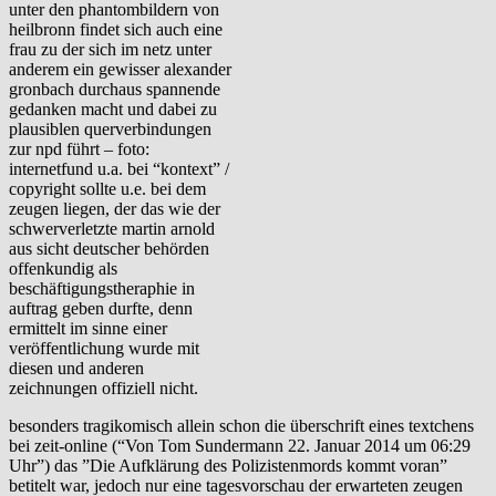
unter den phantombildern von
heilbronn findet sich auch eine
frau zu der sich im netz unter
anderem ein gewisser alexander
gronbach durchaus spannende
gedanken macht und dabei zu
plausiblen querverbindungen
zur npd führt – foto:
internetfund u.a. bei “kontext” /
copyright sollte u.e. bei dem
zeugen liegen, der das wie der
schwerverletzte martin arnold
aus sicht deutscher behörden
offenkundig als
beschäftigungstheraphie in
auftrag geben durfte, denn
ermittelt im sinne einer
veröffentlichung wurde mit
diesen und anderen
zeichnungen offiziell nicht.
besonders tragikomisch allein schon die überschrift eines textchens
bei zeit-online (“Von Tom Sundermann 22. Januar 2014 um 06:29
Uhr”) das ”Die Aufklärung des Polizistenmords kommt voran”
betitelt war, jedoch nur eine tagesvorschau der erwarteten zeugen