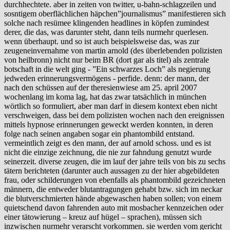
durchhechtete. aber in zeiten von twitter, u-bahn-schlagzeilen und
sosntigem oberflächlichen häpchen”journalismus” manifestieren sich
solche nach resümee klingenden headlines in köpfen zumindest
derer, die das, was darunter steht, dann teils nurmehr querlesen.
wenn überhaupt. und so ist auch beispielsweise das, was zur
zeugeneinvernahme von martin arnold (des überlebenden polizisten
von heilbronn) nicht nur beim BR (dort gar als titel) als zentrale
botschaft in die welt ging - ”Ein schwarzes Loch” als negierung
jedweden erinnerungsvermögens - perfide. denn: der mann, der
nach den schüssen auf der theresienwiese am 25. april 2007
wochenlang im koma lag, hat das zwar tatsächlich in münchen
wörtlich so formuliert, aber man darf in diesem kontext eben nicht
verschweigen, dass bei dem polizisten wochen nach den ereignissen
mittels hypnose erinnerungen geweckt werden konnten, in deren
folge nach seinen angaben sogar ein phantombild entstand.
vermeintlich zeigt es den mann, der auf arnold schoss. und es ist
nicht die einzige zeichnung, die nie zur fahndung genutzt wurde
seinerzeit. diverse zeugen, die im lauf der jahre teils von bis zu sechs
tätern berichteten (darunter auch aussagen zu der hier abgebildeten
frau, oder schilderungen von ebenfalls als phantombild gezeichneten
männern, die entweder blutantragungen gehabt bzw. sich im neckar
die blutverschmierten hände abgewaschen haben sollen; von einem
quietschend davon fahrenden auto mit mosbacher kennzeichen oder
einer tätowierung – kreuz auf hügel – sprachen), müssen sich
inzwischen nurmehr verarscht vorkommen. sie werden vom gericht