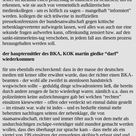
erkennen, wie sie auch von vermeintlich aufklärerischen
medienkollegen - um es höflich zu sagen – mangelhaft “informiert”
werden. kollegen die sich teilweise in inoffiziellen
pressekonferenzen der bundesanwaltschaft gegen kritische
nebenklagevertreter aufwiegeln lassen, weil alles was auch nur eine
sekunde fragen aufwerfen kann, offenkundig zensiert bzw. auf den
sankt-nimmerleins-tag verschoben, in jedem fall aus diesem prozess
herausgehalten werden soll.
der hauptermittler des BKA, KOK martin giedke “darf”
wiederkommen
für uns ebenfalls erschreckend: dass in der masse der deutschen
medien mit keiner silbe erwähnt wurde, dass der richter einen BKA-
beamten - der wohl alle zweifel in atemlosem handstreich
wegwischen sollte – geduldig dinge schwadronieren ließ, die bereits
durch andere zeugen de facto wiederlegt waren. nämlich u.a. dass es
polizeiintern keine aufzeichnungen gab bei welchen “rechten”
einsätzen kiesewetter – offen oder verdeckt sei einmal dahin gestellt
– im einsatz war. wahr ist indes – und es bedurfte einmal mehr
beherzten nachfragen seitens der nebenklage, die von
staatsanwaltschaft, richter und immer öfter auch von dem mehr als
undurchsichtigen zschäpe-verteidiger stahl mundtot gemacht werden
wollen, dass dies überhaupt zur sprache kam – dass mehr als ein
viertel von 199 einsätzen der ermordeten akribisch erfasst sind und