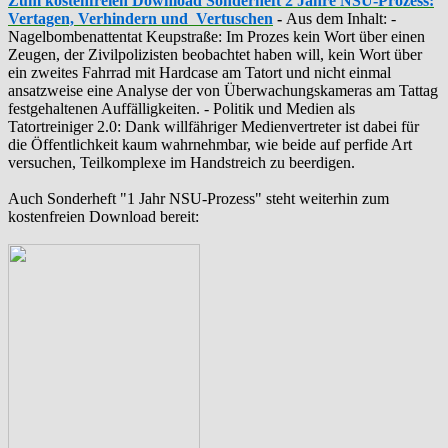
Zum kostenfreien Download Sonderheft 2 Jahre NSU-Prozess:
Vertagen, Verhindern und Vertuschen
-
Aus dem Inhalt: -
‪Nagelbombenattentat‬ ‎Keupstraße‬: Im Prozes kein Wort über einen
Zeugen, der Zivilpolizisten beobachtet haben will, kein Wort über
ein zweites Fahrrad mit Hardcase am Tatort und nicht einmal
ansatzweise eine Analyse der von Überwachungskameras am Tattag
festgehaltenen Auffälligkeiten. - Politik und Medien als
‪Tatortreiniger‬ 2.0: Dank willfähriger Medienvertreter ist dabei für
die Öffentlichkeit kaum wahrnehmbar, wie beide auf perfide Art
versuchen, Teilkomplexe im Handstreich zu beerdigen.
Auch Sonderheft "1 Jahr NSU-Prozess" steht weiterhin zum
kostenfreien Download bereit: