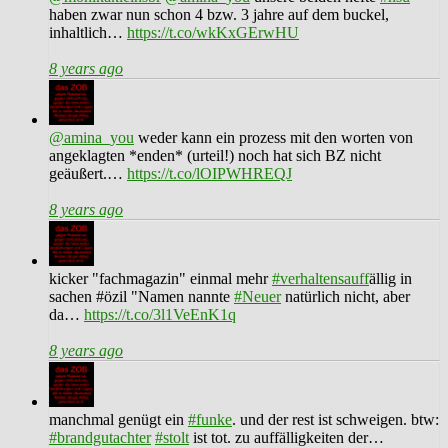
haben zwar nun schon 4 bzw. 3 jahre auf dem buckel,
inhaltlich…
https://t.co/wkKxGErwHU
8 years ago
@amina_you
weder kann ein prozess mit den worten von
angeklagten *enden* (urteil!) noch hat sich BZ nicht
geäußert.…
https://t.co/lOIPWHREQJ
8 years ago
kicker "fachmagazin" einmal mehr
#verhaltensauff
ällig in
sachen #özil "Namen nannte
#Neuer
natürlich nicht, aber
da…
https://t.co/3l1VeEnK1q
8 years ago
manchmal genügt ein
#funke
. und der rest ist schweigen. btw:
#brandgutachter
#stolt
ist tot. zu auffälligkeiten der…