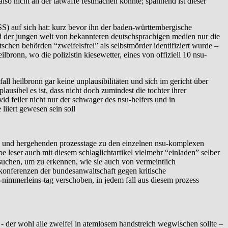
lso nicht an der tatwaffe festmachen konnte; spannend ist dieser
NSS) auf sich hat: kurz bevor ihn der baden-württembergische
 der jungen welt von bekannteren deutschsprachigen medien nur die
tschen behörden “zweifelsfrei” als selbstmörder identifiziert wurde –
bronn, wo die polizistin kiesewetter, eines von offiziell 10 nsu-
fall heilbronn gar keine unplausibilitäten und sich im gericht über
ausibel es ist, dass nicht doch zumindest die tochter ihrer
id feiler nicht nur der schwager des nsu-helfers und in
liiert gewesen sein soll
hin- und hergehenden prozesstage zu den einzelnen nsu-komplexen
e leser auch mit diesem schlaglichtartikel vielmehr “einladen” selber
suchen, um zu erkennen, wie sie auch von vermeintlich
sekonferenzen der bundesanwaltschaft gegen kritische
-nimmerleins-tag verschoben, in jedem fall aus diesem prozess
 - der wohl alle zweifel in atemlosem handstreich wegwischen sollte –