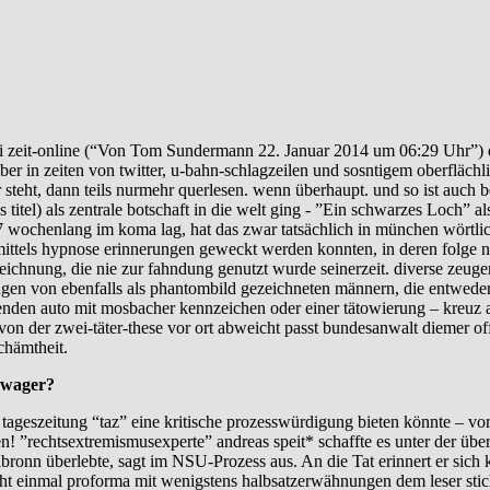
 bei zeit-online (“Von Tom Sundermann 22. Januar 2014 um 06:29 Uhr”) 
ber in zeiten von twitter, u-bahn-schlagzeilen und sosntigem oberfläc
r steht, dann teils nurmehr querlesen. wenn überhaupt. und so ist auch
s titel) als zentrale botschaft in die welt ging - ”Ein schwarzes Loch”
 wochenlang im koma lag, hat das zwar tatsächlich in münchen wörtlich
ittels hypnose erinnerungen geweckt werden konnten, in deren folge n
zeichnung, die nie zur fahndung genutzt wurde seinerzeit. diverse zeugen,
ungen von ebenfalls als phantombild gezeichneten männern, die entwede
den auto mit mosbacher kennzeichen oder einer tätowierung – kreuz a
von der zwei-täter-these vor ort abweicht passt bundesanwalt diemer o
chämtheit.
hwager?
 tageszeitung “taz” eine kritische prozesswürdigung bieten könnte – v
n! ”rechtsextremismusexperte” andreas speit* schaffte es unter der übe
lbronn überlebte, sagt im NSU-Prozess aus. An die Tat erinnert er sich 
t einmal proforma mit wenigstens halbsatzerwähnungen dem leser stic