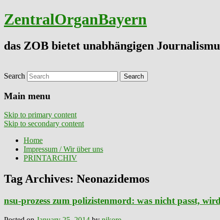
ZentralOrganBayern
das ZOB bietet unabhängigen Journalismu
Search
Main menu
Skip to primary content
Skip to secondary content
Home
Impressum / Wir über uns
PRINTARCHIV
Tag Archives:
Neonazidemos
nsu-prozess zum polizistenmord: was nicht passt, wir
Posted on
January 25, 2014
by
nikore