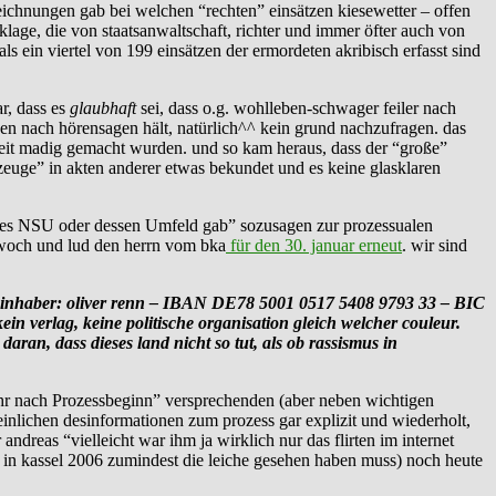
zeichnungen gab bei welchen “rechten” einsätzen kiesewetter – offen
klage, die von staatsanwaltschaft, richter und immer öfter auch von
 ein viertel von 199 einsätzen der ermordeten akribisch erfasst sind
r, dass es
glaubhaft
sei, dass o.g. wohlleben-schwager feiler nach
en nach hörensagen hält, natürlich^^ kein grund nachzufragen. das
gkeit madig gemacht wurden. und so kam heraus, dass der “große”
“zeuge” in akten anderer etwas bekundet und es keine glasklaren
rn des NSU oder dessen Umfeld gab” sozusagen zur prozessualen
ttwoch und lud den herrn vom bka
für den 30. januar erneut
. wir sind
haber: oliver renn – IBAN DE78 5001 0517 5408 9793 33 – BIC
 verlag, keine politische organisation gleich welcher couleur.
an, dass dieses land nicht so tut, als ob rassismus in
Jahr nach Pro­zess­be­ginn” versprechenden (aber neben wichtigen
peinlichen desinformationen zum prozess gar explizit und wiederholt,
andreas “vielleicht war ihm ja wirklich nur das flirten im internet
 in kassel 2006 zumindest die leiche gesehen haben muss) noch heute