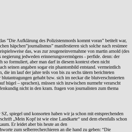
das ”Die Aufklärung des Polizistenmords kommt voran” betitelt war,
hlichen häpchen”journalismus” manifestieren sich solche nach resümee
 beispielsweise das, was zur zeugeneinvernahme von martin arnold (des
 als negierung jedweden erinnerungsvermögens - perfide. denn: der
 so formuliert, aber man darf in diesem kontext eben nicht
ach seinen angaben sogar ein phantombild entstand. vermeintlich
 die im lauf der jahre teils von bis zu sechs tätern berichteten
r blutantragungen gehabt bzw. sich im neckar die blutverschmierten
uf hügel – sprachen), müssen sich inzwischen nurmehr verarscht
ffenkundig nicht in den kram. fragen von journalisten zum thema
or SZ, spiegel und konsorten haben wir ja schon mit entsprechenden
rschrift „Mein Kopf ist wie eine Landkarte“ und dem ebenfalls schon
kaum. Er leidet aber bis heute an den
hworte zum selberrecherchieren an die hand zu geben: “Die