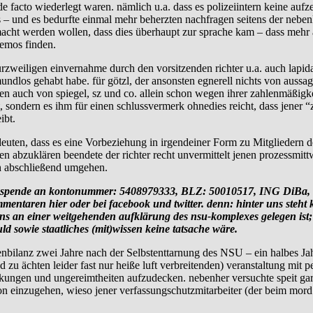
e facto wiederlegt waren. nämlich u.a. dass es polizeiintern keine auf
des – und es bedurfte einmal mehr beherzten nachfragen seitens der neben
cht werden wollen, dass dies überhaupt zur sprache kam – dass mehr als
demos finden.
rzweiligen einvernahme durch den vorsitzenden richter u.a. auch lapida
ndlos gehabt habe. für götzl, der ansonsten egnerell nichts von aussag
chen auch von spiegel, sz und co. allein schon wegen ihrer zahlenmäßi
, sondern es ihm für einen schlussvermerk ohnedies reicht, dass jener 
ibt.
 hindeuten, dass es eine Vorbeziehung in irgendeiner Form zu Mitgliede
ugen abzuklären beendete der richter recht unvermittelt jenen prozessmi
h abschließend umgehen.
ende an kontonummer: 5408979333, BLZ: 50010517, ING DiBa, in
ren hier oder bei facebook und twitter. denn: hinter uns steht kein
 an einer weitgehenden aufklärung des nsu-komplexes gelegen ist; dar
ld sowie staatliches (mit)wissen keine tatsache wäre.
en­bi­lanz zwei Jahre nach der Selbst­ent­tar­nung des NSU – ein hal­bes 
 zu ächten leider fast nur heiße luft verbreitenden) veranstaltung mit 
rickungen und ungereimtheiten aufzudecken. nebenher versuchte speit gar 
n einzugehen, wieso jener verfassungschutzmitarbeiter (der beim mord