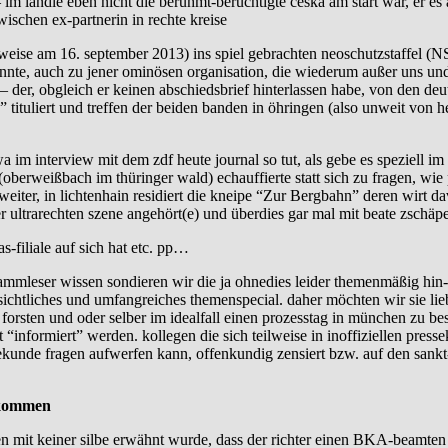
m ländle eben nicht die berühmt-berüchtigte ceska am start war, er es a
ischen ex-partnerin in rechte kreise
e weise am 16. september 2013) ins spiel gebrachten neoschutzstaffel (
te, auch zu jener ominösen organisation, die wiederum außer uns und
 – der, obgleich er keinen abschiedsbrief hinterlassen habe, von den deu
ituliert und treffen der beiden banden in öhringen (also unweit von heil
wa im interview mit dem zdf heute journal so tut, als gebe es speziell im 
erweißbach im thüringer wald) echauffierte statt sich zu fragen, wie pl
iter, in lichtenhain residiert die kneipe “Zur Bergbahn” deren wirt dav
 ultrarechten szene angehört(e) und überdies gar mal mit beate zschäpe 
-filiale auf sich hat etc. pp…
re stammleser wissen sondieren wir die ja ohnedies leider themenmäßig 
ichtliches und umfangreiches themenspecial. daher möchten wir sie lieb
orsten und oder selber im idealfall einen prozesstag in münchen zu be
“informiert” werden. kollegen die sich teilweise in inoffiziellen pres
sekunde fragen aufwerfen kann, offenkundig zensiert bzw. auf den sankt
rkommen
en mit keiner silbe erwähnt wurde, dass der richter einen BKA-beamten