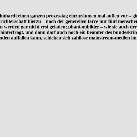
öhnhardt einen ganzen prozesstag einzuräumen mal außen vor – gi
 richterschaft hierzu – nach der generellen farce nur fünf mensche
nn werden gar nicht erst geladen; phantombilder – wie sie auch der
t hinterfragt. und dann darf auch noch ein beamter des bundeskri
en auffallen kann, schicken sich zahllose mainstream-medien immer