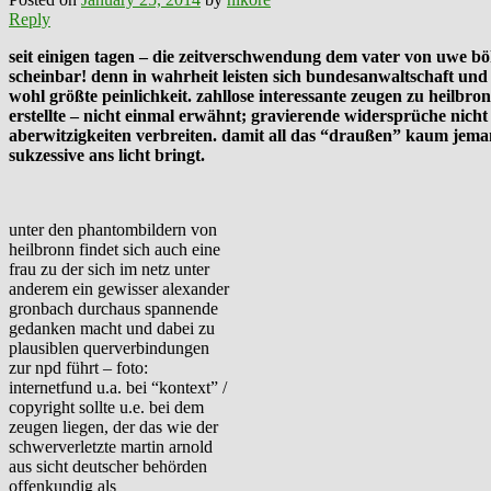
Reply
seit einigen tagen – die zeitverschwendung dem vater von uwe b
scheinbar! denn in wahrheit leisten sich bundesanwaltschaft und
wohl größte peinlichkeit. zahllose interessante zeugen zu heilbro
erstellte – nicht einmal erwähnt; gravierende widersprüche nich
aberwitzigkeiten verbreiten. damit all das “draußen” kaum jemand
sukzessive ans licht bringt.
unter den phantombildern von
heilbronn findet sich auch eine
frau zu der sich im netz unter
anderem ein gewisser alexander
gronbach durchaus spannende
gedanken macht und dabei zu
plausiblen querverbindungen
zur npd führt – foto:
internetfund u.a. bei “kontext” /
copyright sollte u.e. bei dem
zeugen liegen, der das wie der
schwerverletzte martin arnold
aus sicht deutscher behörden
offenkundig als