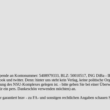
ende an Kontonummer: 5408979333, BLZ: 50010517, ING DiBa - 
 und twitter. Denn: hinter uns steht kein Verlag, keine politische Or
ung des NSU-Komplexes gelegen ist. - bitte geben Sie bei einer Üb
 für ein pers. Dankeschön verwenden möchten) an.
r garantiert brav - zu FA- und sonstigen rechtlichen Angaben schauen S