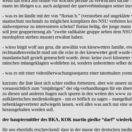
wenn das etwa zeit online vor wochen perfide zu verwischen suchte – i
mann im übrigen u.a. auch aufgrund der querverbindungen seiner inzw
- was es im ländle mit der von “florian h.” (verstorben auf ungeklärt
staatsschutz nochmals zu möglichen komplizen des NSU verhören konn
südwestpresse zu interessieren scheint? florian heilig, der junge mann
soll jene grupperierung als “zweite radikalste gruppe neben dem NSU” t
mordopfern sterben musste) erwähnt haben.
- wieso birgit wolf aus gera, die anwältin von kiesewetters familie, et
rechtsaußenverdacht rund um die ecke in der kiesewetter groß wurde (ob
mandantschaft gezielt gemeuchelt wurde. denn: keine zwei kilometer we
münchen mitangeklagten wohlleben ist, sondern unbestritten selber der
- was es mit einer videoüberwachungssequenz einer tatortnahen yormas
kurzum: die liste lässt sich schier endlos fortsetzen. aber wie unse
voraussichtlich zum “einjährigen” der olg-verhandlungen für ein übers
zu diesen und anderen fragen nach spuren in den weiten des www zu f
aufklärerischen medienkollegen - um es höflich zu sagen – mangelhaft 
nebenklagevertreter aufwiegeln lassen, weil alles was auch nur eine 
herausgehalten werden soll.
der hauptermittler des BKA, KOK martin giedke “darf” wiede
für uns ebenfalls erschreckend: dass in der masse der deutschen medi