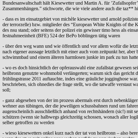
Bundesanwaltschaft hält Kiesewetter und Martin A. für ’Zufallsopfer’ 
Zusammenhängen.” stichworte, die wie viele andere auch die taz** hier
- dass es im einsatzgebiet von michèle kiesewetter und arnold polizis
der terrorzelle) bzw. mitglieder des “European White Knights of the K
des nsu stand; oder seitens der polizei ein gewisser timo hess als ei
festnahmeeinheit (BFE) 524 der BePo böblingen tätig waren
- über den weg wann und wie öffentlich und vor allem wofür die letzt
nach eigener aussage letztlich mit einer auch vom zeitpunkt her, abe
schwimmbad und einem älteren harmlosen junkie im park zu tun hatte
- wo es doch hinsichtlich der opferauswahl eine zufallstat gewesen sei
heilbronn genutzte wohnmobil verlängerten; warum sich das gericht da
frühlingstrasse 2011 auftauchte, indes eine gräuliche jogginghose wa
beschrieben, sich ohnedies die frage stellt, wo die tatwaffe verstaut
soll;
- ganz abgesehen von der im prozess abermals erst durch nebenkläge
wehner aus tübingen, der die jeweiligen schussbahnen rund um fahrer-
augenscheinlich ausschließlich anhand von rechtshändern (sic!) mit s
schützen (wenn sie halbwegs gleichzeitig schossen, wonach aller log
selber getroffen zu werden
- wieso kiesewetters onkel kurz nach der tat von heilbronn – also b