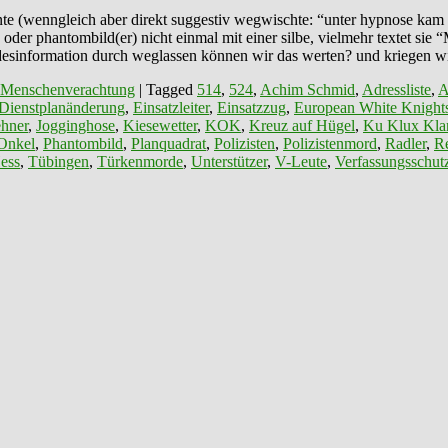
te (wenngleich aber direkt suggestiv wegwischte: “unter hypnose kam e
der phantombild(er) nicht einmal mit einer silbe, vielmehr textet sie “
lte desinformation durch weglassen können wir das werten? und kriegen 
 Menschenverachtung
|
Tagged
514
,
524
,
Achim Schmid
,
Adressliste
,
A
Dienstplanänderung
,
Einsatzleiter
,
Einsatzzug
,
European White Knight
hner
,
Jogginghose
,
Kiesewetter
,
KOK
,
Kreuz auf Hügel
,
Ku Klux Kla
Onkel
,
Phantombild
,
Planquadrat
,
Polizisten
,
Polizistenmord
,
Radler
,
Re
ess
,
Tübingen
,
Türkenmorde
,
Unterstützer
,
V-Leute
,
Verfassungsschut