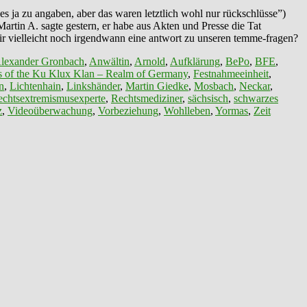
s ja zu angaben, aber das waren letztlich wohl nur rückschlüsse”)
Martin A. sagte gestern, er habe aus Akten und Presse die Tat
wir vielleicht noch irgendwann eine antwort zu unseren temme-fragen?
lexander Gronbach
,
Anwältin
,
Arnold
,
Aufklärung
,
BePo
,
BFE
,
s of the Ku Klux Klan – Realm of Germany
,
Festnahmeeinheit
,
n
,
Lichtenhain
,
Linkshänder
,
Martin Giedke
,
Mosbach
,
Neckar
,
chtsextremismusexperte
,
Rechtsmediziner
,
sächsisch
,
schwarzes
z
,
Videoüberwachung
,
Vorbeziehung
,
Wohlleben
,
Yormas
,
Zeit