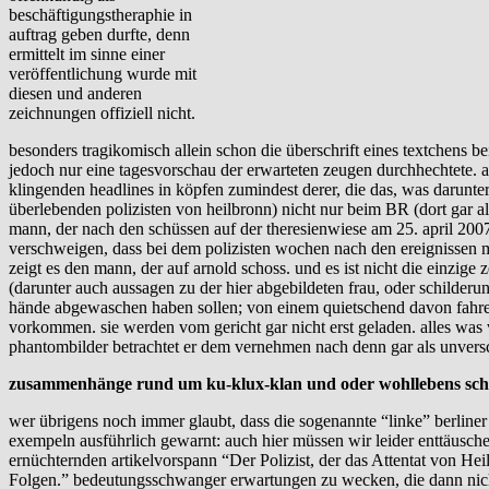
beschäftigungstheraphie in
auftrag geben durfte, denn
ermittelt im sinne einer
veröffentlichung wurde mit
diesen und anderen
zeichnungen offiziell nicht.
besonders tragikomisch allein schon die überschrift eines textchens
jedoch nur eine tagesvorschau der erwarteten zeugen durchhechtete. a
klingenden headlines in köpfen zumindest derer, die das, was darunte
überlebenden polizisten von heilbronn) nicht nur beim BR (dort gar al
mann, der nach den schüssen auf der theresienwiese am 25. april 2007
verschweigen, dass bei dem polizisten wochen nach den ereignissen m
zeigt es den mann, der auf arnold schoss. und es ist nicht die einzige 
(darunter auch aussagen zu der hier abgebildeten frau, oder schilder
hände abgewaschen haben sollen; von einem quietschend davon fahren
vorkommen. sie werden vom gericht gar nicht erst geladen. alles was 
phantombilder betrachtet er dem vernehmen nach denn gar als unvers
zusammenhänge rund um ku-klux-klan und oder wohllebens sc
wer übrigens noch immer glaubt, dass die sogenannte “linke” berliner
exempeln ausführlich gewarnt: auch hier müssen wir leider enttäusche
ernüchternden artikelvorspann “Der Polizist, der das Attentat von Hei
Folgen.” bedeutungsschwanger erwartungen zu wecken, die dann nich