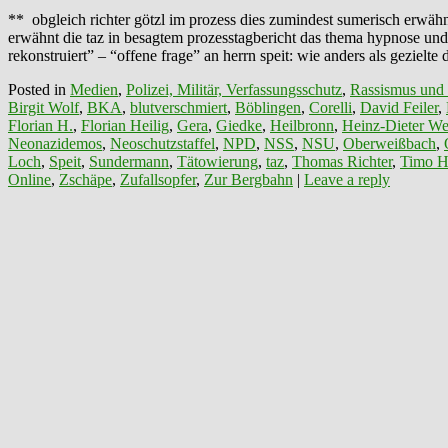
** obgleich richter götzl im prozess dies zumindest sumerisch erwähn
erwähnt die taz in besagtem prozesstagbericht das thema hypnose und o
rekonstruiert” – “offene frage” an herrn speit: wie anders als gezie
Posted in
Medien
,
Polizei, Militär, Verfassungsschutz
,
Rassismus und
Birgit Wolf
,
BKA
,
blutverschmiert
,
Böblingen
,
Corelli
,
David Feiler
,
Florian H.
,
Florian Heilig
,
Gera
,
Giedke
,
Heilbronn
,
Heinz-Dieter We
Neonazidemos
,
Neoschutzstaffel
,
NPD
,
NSS
,
NSU
,
Oberweißbach
,
Loch
,
Speit
,
Sundermann
,
Tätowierung
,
taz
,
Thomas Richter
,
Timo H
Online
,
Zschäpe
,
Zufallsopfer
,
Zur Bergbahn
|
Leave a reply