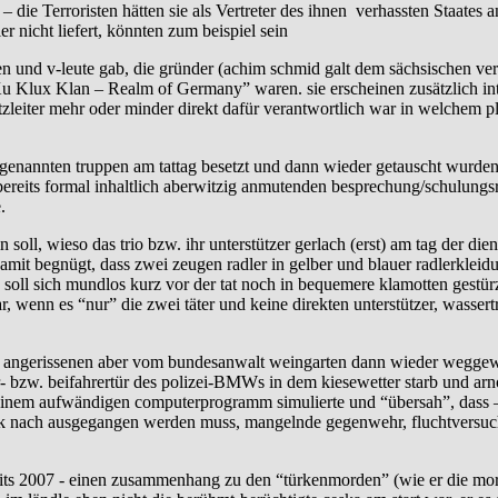
– die Terroristen hätten sie als Vertreter des ihnen verhassten Staate
 nicht liefert, könnten zum beispiel sein
ten und v-leute gab, die gründer (achim schmid galt dem sächsischen ve
u Klux Klan – Realm of Germany” waren. sie erscheinen zusätzlich intere
nsatzleiter mehr oder minder direkt dafür verantwortlich war in welchem
genannten truppen am tattag besetzt und dann wieder getauscht wurden, 
r bereits formal inhaltlich aberwitzig anmutenden besprechung/schulung
.
n soll, wieso das trio bzw. ihr unterstützer gerlach (erst) am tag der d
mit begnügt, dass zwei zeugen radler in gelber und blauer radlerkleidu
r. soll sich mundlos kurz vor der tat noch in bequemere klamotten gest
 war, wenn es “nur” die zwei täter und keine direkten unterstützer, was
r angerissenen aber vom bundesanwalt weingarten dann wieder weggewis
 bzw. beifahrertür des polizei-BMWs in dem kiesewetter starb und arno
einem aufwändigen computerprogramm simulierte und “übersah”, dass – we
ik nach ausgegangen werden muss, mangelnde gegenwehr, fluchtversuch e
ereits 2007 - einen zusammenhang zu den “türkenmorden” (wie er die mo