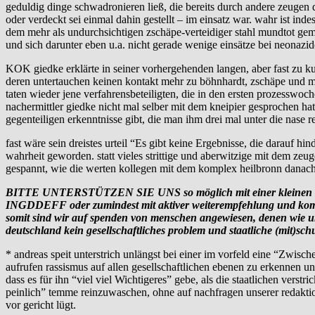
geduldig dinge schwadronieren ließ, die bereits durch andere zeugen d
oder verdeckt sei einmal dahin gestellt – im einsatz war. wahr ist in
dem mehr als undurchsichtigen zschäpe-verteidiger stahl mundtot gema
und sich darunter eben u.a. nicht gerade wenige einsätze bei neonazi
KOK giedke erklärte in seiner vorhergehenden langen, aber fast zu ku
deren untertauchen keinen kontakt mehr zu böhnhardt, zschäpe und mu
taten wieder jene verfahrensbeteiligten, die in den ersten prozesswo
nachermittler giedke nicht mal selber mit dem kneipier gesprochen hat
gegenteiligen erkenntnisse gibt, die man ihm drei mal unter die nase re
fast wäre sein dreistes urteil “Es gibt keine Ergebnisse, die darauf
wahrheit geworden. statt vieles strittige und aberwitzige mit dem ze
gespannt, wie die werten kollegen mit dem komplex heilbronn danac
BITTE UNTERSTÜTZEN SIE UNS so möglich mit einer kleinen sp
INGDDEFF oder zumindest mit aktiver weiterempfehlung und kommenta
somit sind wir auf spenden von menschen angewiesen, denen wie uns
deutschland kein gesellschaftliches problem und staatliche (mit)schu
* andreas speit unterstrich unlängst bei einer im vorfeld eine “Zwi­sch
aufrufen rassismus auf allen gesellschaftlichen ebenen zu erkennen und
dass es für ihn “viel viel Wichtigeres” gebe, als die staatlichen verst
peinlich” temme reinzuwaschen, ohne auf nachfragen unserer redaktio
vor gericht lügt.