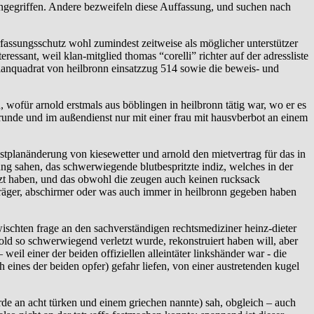
s angegriffen. Andere bezweifeln diese Auffassung, und suchen nach
rfassungsschutz wohl zumindest zeitweise als möglicher unterstützer
ssant, weil klan-mitglied thomas “corelli” richter auf der adressliste
 planquadrat von heilbronn einsatzzug 514 sowie die beweis- und
wofür arnold erstmals aus böblingen in heilbronn tätig war, wo er es
srunde und im außendienst nur mit einer frau mit hausvberbot an einem
ienstplanänderung von kiesewetter und arnold den mietvertrag für das in
ng sahen, das schwerwiegende blutbespritzte indiz, welches in der
ürzt haben, und das obwohl die zeugen auch keinen rucksack
serträger, abschirmer oder was auch immer in heilbronn gegeben haben
chten frage an den sachverständigen rechtsmediziner heinz-dieter
ld so schwerwiegend verletzt wurde, rekonstruiert haben will, aber
il einer der beiden offiziellen alleintäter linkshänder war - die
ines der beiden opfer) gefahr liefen, von einer austretenden kugel
rde an acht türken und einem griechen nannte) sah, obgleich – auch