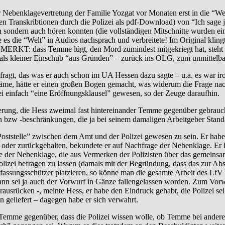
 Nebenklagevertretung der Familie Yozgat vor Monaten erst in die “We
len Transkribtionen durch die Polizei als pdf-Download) von “Ich sage j
 sondern auch hören konnten (die vollständigen Mitschnitte wurden eing
e es die “Welt” in Audios nachsprach und verbreitete! Im Original kling
KT: dass Temme lügt, den Mord zumindest mitgekriegt hat, steht fü
l als kleiner Einschub “aus Gründen” – zurück ins OLG, zum unmittelba
fragt, das was er auch schon im UA Hessen dazu sagte – u.a. es war ir
äme, hätte er einen großen Bogen gemacht, was widerum die Frage na
i einfach “eine Eröffnungsklausel” gewesen, so der Zeuge daraufhin.
erung, die Hess zweimal fast hintereinander Temme gegenüber gebrauc
 bzw -beschränkungen, die ja bei seinem damaligen Arbeitgeber Stand
“Poststelle” zwischen dem Amt und der Polizei gewesen zu sein. Er hab
 oder zurückgehalten, bekundete er auf Nachfrage der Nebenklage. Er ha
 der Nebenklage, die aus Vermerken der Polizisten über das gemeinsam
lizei befragen zu lassen (damals mit der Begründung, dass das zur Ab
assungsschützer platzieren, so könne man die gesamte Arbeit des LfV
dwann sei ja auch der Vorwurf in Gänze fallengelassen worden. Zum V
rausrücken -, meinte Hess, er habe den Eindruck gehabt, die Polizei se
 geliefert – dagegen habe er sich verwahrt.
 Temme gegenüber, dass die Polizei wissen wolle, ob Temme bei andere