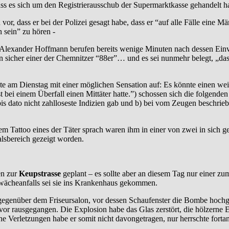
dass es sich um den Registrierausschub der Supermarktkasse gehandelt h
 vor, dass er bei der Polizei gesagt habe, dass er “auf alle Fälle ei
 sein” zu hören -
lt Alexander Hoffmann berufen bereits wenige Minuten nach dessen Ei
 sicher einer der Chemnitzer “88er”… und es sei nunmehr belegt, „das
am Dienstag mit einer möglichen Sensation auf: Es könnte einen weite
bei einem Überfall einen Mittäter hatte.”) schossen sich die folgende
i bis dato nicht zahlloseste Indizien gab und b) bei vom Zeugen beschri
 Tattoo eines der Täter sprach waren ihm in einer von zwei in sich g
alsbereich gezeigt worden.
en zur
Keupstrasse
geplant – es sollte aber an diesem Tag nur einer 
chwächeanfalls sei sie ins Krankenhaus gekommen.
t gegenüber dem Friseursalon, vor dessen Schaufenster die Bombe hochg
avor rausgegangen. Die Explosion habe das Glas zerstört, die hölzern
che Verletzungen habe er somit nicht davongetragen, nur herrschte fort