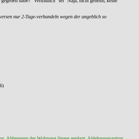
 gegeben habe? “Vertraulich” sei “Naja, nicht geheim, keine
rversen nur 2-Tage-verhandeln wegen der angeblich so
6)
ng
,
Abbrennen der Wohnung länger geplant
,
Ablehnungsantrag
,