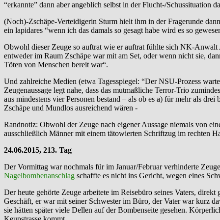
“erkannte” dann aber angeblich selbst in der Flucht-/Schussituation 
(Noch)-Zschäpe-Verteidigerin Sturm hielt ihm in der Fragerunde dann
ein lapidares “wenn ich das damals so gesagt habe wird es so gewesen
Obwohl dieser Zeuge so auftrat wie er auftrat fühlte sich NK-Anwa
entweder im Raum Zschäpe war mit am Set, oder wenn nicht sie, dann
Töten von Menschen bereit war“.
Und zahlreiche Medien (etwa Tagesspiegel: “Der NSU-Prozess wartete 
Zeugenaussage legt nahe, dass das mutmaßliche Terror-Trio zumindest 
aus mindestens vier Personen bestand – als ob es a) für mehr als dre
Zschäpe und Mundlos ausreichend wären -
Randnotiz: Obwohl der Zeuge nach eigener Aussage niemals von einem
ausschließlich Männer mit einem tätowierten Schriftzug im rechten H
24.06.2015, 213. Tag
Der Vormittag war nochmals für im Januar/Februar verhinderte Zeug
Nagelbombenanschlag
schaffte es nicht ins Gericht, wegen eines S
Der heute gehörte Zeuge arbeitete im Reisebüro seines Vaters, direk
Geschäft, er war mit seiner Schwester im Büro, der Vater war kurz d
sie hätten später viele Dellen auf der Bombenseite gesehen. Körperli
Keupstrasse kommt.