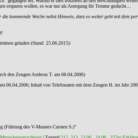
ich” gegangen sei. Warum er dies trotzdem an den Beschuldigten weiter
agen ersparen wollen, es war nur als Anregung für Temme gedacht…
ür die kommende Woche nebst Hinweis, dass es weiter geht mit dem pe
t!
rminen geladen (Stand 25.06.2015):
durch den Zeugen Andreas T. am 06.04.2006)
 am 06.04.2006; Inhalt von Telefonaten mit dem Zeugen H. im Jahr 200
rg (Führung des V-Mannes Carsten S.)”
 Menschenverachtung
|
Tagged
212
,
213
,
23.06.
,
24.06.
,
257er-Erkläru