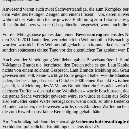
Anwesend waren auch zwei Sachversteändige, die zum Komplex berei
dem Vater des heutigen Zeugen und einem Friseur – vor, deren Einve
während der Vater durch eine gewisse Entfernung zum Tatort relativ g
Reisebüroinhabers war der Glassplitterflut ausgesetzt, wenn auch di
Vor der Mittagspause gab es dann einen
Beweisantrag
seinens des Ne
den 28.10.2011 lautenden, vermeintlich im Wohnmobil in Eisenach gef
wurden, was nicht fürs Wohnmobil gedacht sein konnte, da dies ein 
sondern spätestens einige Tage vor der eigentlichen Tat geplant war.
Auch von der Verteidigung Wohlleben gab es Beweisanträge: 1. Sandr
V-Mannes Brandt u.a. berichtete, den Dreien gehe es gut. Laut Kapke
nichts von einem solchem Gespräch. Laut Brandts Meldung soll Graup
gewesen sein soll, keine wichtige Rolle gespielt habe, wie die Staa
laden, der bestätige, dass es im Oktober 2000 einen Kontakt zwisch
gestellt, laut Meldung des V-Manns Brandt über ein Gespräch zwisch
nächsten Treffen – diesmal ohne Wohlleben – wurde beschlossen, d
die ganze Sache verstrickt gewesen wäre, so würde er allein aus Selb
also entweder keine Waffe besorgt oder, wenn doch, so ohne Bedenk
Zbinden zu laden, der beweisen würde, dass Zbindens Waffenbucheint
die zum Erwerb sonst keine Berechtigung gehabt hätten.
Am Nachmittag trat dann der ehemalige
Geheimschutzbeauftragte d
Verhindern polizeilicher Ermittlungen seitens des LfV.