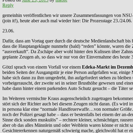
Reply
gemeinhin veröffentlichen wir unsere Zusammenfassungen von NSU-
(join it!), heute aber auch mal wieder hier: Die Prozesstage 23./24.06
23.06.
Dafür, dass am Vortag quer durch die deutsche Medienlandschaft bi
dass die Hauptangeklagte nunmehr (bald) “reden” könnte, waren die Z
“ausverkauft”. Da Zschäpe aber wohl hinter den Kulissen über Zahnsc
geplante Zeugen ab, so dass wir nur von der Einvernahme des heute 
Götzl sprach von einem Vorfall vor einem
Edeka-Markt im Dezemb
beiden Seiten der Ausgangstür je eine Person aufgefallen war, einige M
habe sich dann zu ihm umgedreht, ihn aufgefordert stehen zu bleiben 
vorbeigerauscht, der zweite sei in seiner Brusthöhe gewesen und eine
habe dann hinter einem parkenden Auto Schutz gesucht – die Täter sei
Im Weiteren vermischte Kraus augenscheinlich zugetragen bekommen
stört sich der Richter auch bei diesem Zeugen nicht daran. (Es wird 
in persona klar eine “normale Handfeuerwaffe…von normaler Größe…
noch der Polizei gesagt habe – dass er bestenfalls bei einem der an-d
Sinne dick sonden muskulös” – rechtere kleiner, schmächtiger, rausre
aber ob das alles Männlein und oder Weiblein waren könne er nicht 
Gesichtererkennen naturgemäß schwierig mache, gleichwohl hat er ein