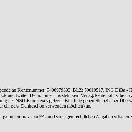
ende an Kontonummer: 5408979333, BLZ: 50010517, ING DiBa - 
 und twitter. Denn: hinter uns steht kein Verlag, keine politische Or
ung des NSU-Komplexes gelegen ist. - bitte geben Sie bei einer Üb
 für ein pers. Dankeschön verwenden möchten) an.
r garantiert brav - zu FA- und sonstigen rechtlichen Angaben schauen S