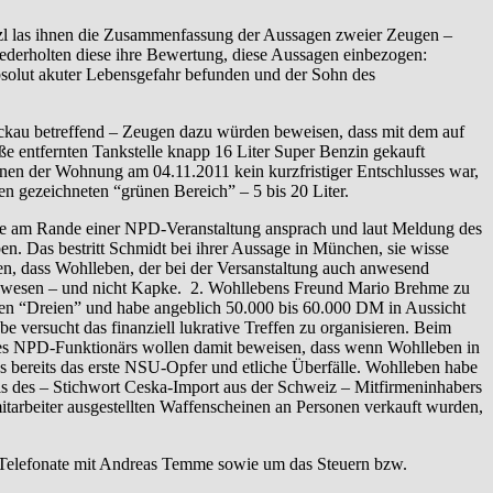
zl las ihnen die Zusammenfassung der Aussagen zweier Zeugen –
ederholten diese ihre Bewertung, diese Aussagen einbezogen:
absolut akuter Lebensgefahr befunden und der Sohn des
ickau betreffend – Zeugen dazu würden beweisen, dass mit dem auf
ße entfernten Tankstelle knapp 16 Liter Super Benzin gekauft
nen der Wohnung am 04.11.2011 kein kurzfristiger Entschlusses war,
en gezeichneten “grünen Bereich” – 5 bis 20 Liter.
pke am Rande einer NPD-Veranstaltung ansprach und laut Meldung des
n. Das bestritt Schmidt bei ihrer Aussage in München, sie wisse
n, dass Wohlleben, der bei der Versanstaltung auch anwesend
on gewesen – und nicht Kapke. 2. Wohllebens Freund Mario Brehme zu
den “Dreien” und habe angeblich 50.000 bis 60.000 DM in Aussicht
ersucht das finanziell lukrative Treffen zu organisieren. Beim
es NPD-Funktionärs wollen damit beweisen, dass wenn Wohlleben in
es bereits das erste NSU-Opfer und etliche Überfälle. Wohlleben habe
s des – Stichwort Ceska-Import aus der Schweiz – Mitfirmeninhabers
tarbeiter ausgestellten Waffenscheinen an Personen verkauft wurden,
i Telefonate mit Andreas Temme sowie um das Steuern bzw.