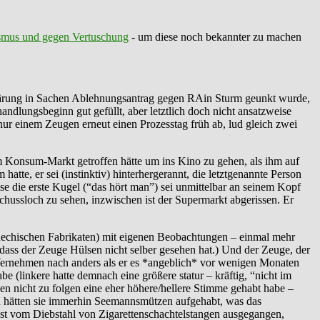
smus und gegen Vertuschung
- um diese noch bekannter zu machen
klärung in Sachen Ablehnungsantrag gegen RAin Sturm geunkt wurde,
dlungsbeginn gut gefüllt, aber letztlich doch nicht ansatzweise
ur einem Zeugen erneut einen Prozesstag früh ab, lud gleich zwei
dem Konsum-Markt getroffen hätte um ins Kino zu gehen, als ihm auf
atte, er sei (instinktiv) hinterhergerannt, die letztgenannte Person
se die erste Kugel (“das hört man”) sei unmittelbar an seinem Kopf
schussloch zu sehen, inzwischen ist der Supermarkt abgerissen. Er
echischen Fabrikaten) mit eigenen Beobachtungen – einmal mehr
 dass der Zeuge Hülsen nicht selber gesehen hat.) Und der Zeuge, der
ernehmen nach anders als er es *angeblich* vor wenigen Monaten
e (linkere hatte demnach eine größere statur – kräftig, “nicht im
nen nicht zu folgen eine eher höhere/hellere Stimme gehabt habe –
nn hätten sie immerhin Seemannsmützen aufgehabt, was das
hst vom Diebstahl von Zigarettenschachtelstangen ausgegangen,