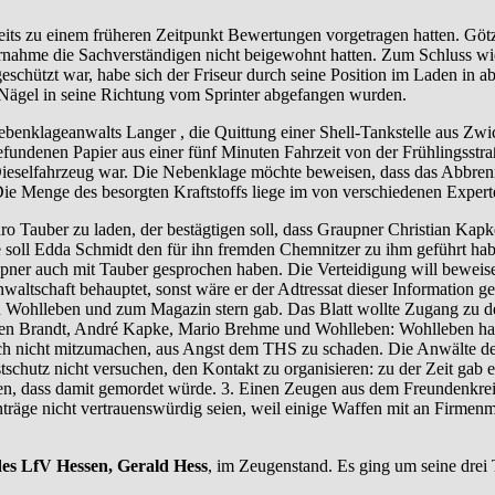
ts zu einem früheren Zeitpunkt Bewertungen vorgetragen hatten. Göt
rnahme die Sachverständigen nicht beigewohnt hatten. Zum Schluss wi
eschützt war, habe sich der Friseur durch seine Position im Laden in 
e Nägel in seine Richtung vom Sprinter abgefangen wurden.
benklageanwalts Langer , die Quittung einer Shell-Tankstelle aus Zw
undenen Papier aus einer fünf Minuten Fahrzeit von der Frühlingsstra
Dieselfahrzeug war. Die Nebenklage möchte beweisen, dass das Abbren
 Die Menge des besorgten Kraftstoffs liege im von verschiedenen Expert
o Tauber zu laden, der bestägtigen soll, dass Graupner Christian Ka
 soll Edda Schmidt den für ihn fremden Chemnitzer zu ihm geführt habe
ner auch mit Tauber gesprochen haben. Die Verteidigung will beweise
tsanwaltschaft behauptet, sonst wäre er der Adtressat dieser Informati
en Wohlleben und zum Magazin stern gab. Das Blatt wollte Zugang zu 
en Brandt, André Kapke, Mario Brehme und Wohlleben: Wohlleben habe v
och nicht mitzumachen, aus Angst dem THS zu schaden. Die Anwälte d
stschutz nicht versuchen, den Kontakt zu organisieren: zu der Zeit gab 
en, dass damit gemordet würde. 3. Einen Zeugen aus dem Freundenkrei
räge nicht vertrauenswürdig seien, weil einige Waffen mit an Firmenmi
es LfV Hessen, Gerald Hess
, im Zeugenstand. Es ging um seine dre