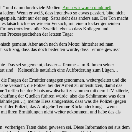
lt” und dann durch viele Medien.
Auch wir waren punktuell
a jedem: Wenn er weiß, dass irgendwo so etwas passiert, bitte nicht
espielt, nicht nur der sep. Satz) sieht das anders aus. Der Ton macht
t es tatsächlich eher wie ein Versuch, mit einem locker gemeinten
r uns trotzdem außer Zweifel, ebenso dass Kollegen und
ren Prozessgeschehen der letzten Tage:
onisch gemeint. Aber auch nach dem Motto: hinterher sei man
ch sich zog, dass das doch bedeuten würde, dass Temme gewusst
hte. Das sei so gemeint, dass er – Temme – im Rahmen seiner
art sind . Keinesfalls natürlich eine Aufforderung zum Lügen…
e die Fragen der Ermittler entgegengenommen, weitergeleitet und die
be versucht, die Polizei bei der Arbeit zu unterstützen, damit das
e Treffen bei der Staatsanwaltschaft zusammen mit dem LfV zitierte,
schaffung der Quellen fürhren würde, also das Schlimmste was dem
 lahmlegen…), meinte Hess sinngemäss, dass was die Polizei (gegen
orwurf der Polizei, das Amt gebe Temme Rückendeckung – wenn
i mit ihren Ermittlungen nicht weiter gekommen, und habe das als
n, vorherigen Taten dabei gewesen sei. Diese Information sei aus dem