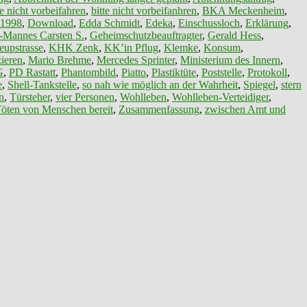
te nicht vorbeifahren
,
bitte nicht vorbeifanhren
,
BKA Meckenheim
,
 1998
,
Download
,
Edda Schmidt
,
Edeka
,
Einschussloch
,
Erklärung
,
-Mannes Carsten S.
,
Geheimschutzbeauftragter
,
Gerald Hess
,
eupstrasse
,
KHK Zenk
,
KK’in Pflug
,
Klemke
,
Konsum
,
ieren
,
Mario Brehme
,
Mercedes Sprinter
,
Ministerium des Innern
,
G
,
PD Rastatt
,
Phantombild
,
Piatto
,
Plastiktüte
,
Poststelle
,
Protokoll
,
e
,
Shell-Tankstelle
,
so nah wie möglich an der Wahrheit
,
Spiegel
,
stern
n
,
Türsteher
,
vier Personen
,
Wohlleben
,
Wohlleben-Verteidiger
,
öten von Menschen bereit
,
Zusammenfassung
,
zwischen Amt und