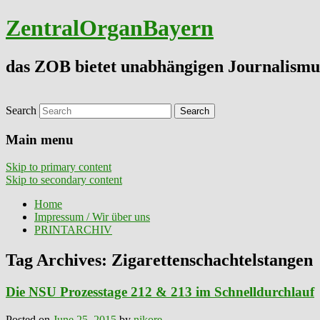
ZentralOrganBayern
das ZOB bietet unabhängigen Journalismu
Search
Main menu
Skip to primary content
Skip to secondary content
Home
Impressum / Wir über uns
PRINTARCHIV
Tag Archives:
Zigarettenschachtelstangen
Die NSU Prozesstage 212 & 213 im Schnelldurchlauf
Posted on
June 25, 2015
by
nikore