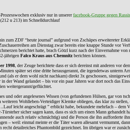
Prozesswochen exklusiv nur in unserer
facebook-Gruppe gegen Rassi
. (212 u 213) im Schnelldurchlauf
s hin zum ZDF “heute journal” aufgrund von Zschäpes erweitereter Er
uschauerreihen am Dienstag zwar bereits eine knappe Stunde vor Verhan
hmerzen berichtet hatte, brach Götzl kurz nach der Einvernahme von n
32-jährigen
Falco Kraus aus Chemnitz
berichten können.
er 1998
, der Zeuge berichtete dass er sich dereinst mit anderen vor 
inuten später sei eine dritte herausgerannt, die irgendetwas unterm Arm h
und (als er dem wohl nicht nachkam) direkt 3x geschossen, sinnigerwei
r in der Wand gelandet – bis vor ein paar Jahren war dort noch das Ein
en weitergerannt/geflüchtet.
es und oder angelesenes Wissen (von gefundenen Hülsen, gar von tsch
im weiteren Wohlleben-Verteidiger Klemke obliegen, das klar zu stellen,
Lauf leicht angeschrägt ” erblickt habe, bekundete mehrfach – dem V
er-Türsteher sicher sagen kann, dass es sich um einen Mann gehandelt hab
nnnende auch relativ schmächtig) und die Person die ihn aufforderte ih
sagen – weil: einmal meinte er die Täter waren allesamt vermummt, da
 recht detailreiches Phantombild gezeichnet. Im übrigen war er zunäc