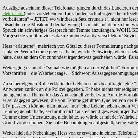
Auszüge aus einem dieser Telefonate gingen durch das Lancieren der
elektrisiert
(unter vorstehendem Link finden sich übrigens die offiziel
vorbeifahren” – JETZT wo wir diesen Satz erstmals (!) nicht nur lesen
tatsächlich die Musik und der hat wenig bis nichts mit dem zu tun, wi
Spruch ein schwieriges Gespräch mit Temme anzufangen. WOHLGEMER
Vorgesetzte von ihm vieles dazu zumindest aktiv verschleiern! Sovie
Hess “erläuterte”, mehrfach von Götzl zu dieser Formulierung nachge
schlauer. Wenn Temme gewusst hätte, welche Schwierigkeiten er bek
hätte, dass an dem Ort zumindest irgendetwas geschehen würde. Es se
Weiter ging es um die “so nah wie möglich an der Wahrheit” Formuli
Vorschriften – die Wahrheit sage, – Stichwort Aussagegenehmigungen
Zu seiner eigenen Rolle erklärte der Geheimschutzbeauftragte, eine 
Antworten zurück an die Polizei gegeben. Er habe nichts reinredigiert
unangenehme Thema für das Amt schnell vorbei war. Auf die Vorhalte
er sei dagegen gewesen, die von Temme geführten Quellen von der Po
LfV passieren könnte: man müsse “nur” eine Leiche neben einem Verf
Temme) gehabt hatte, sei für ihn nicht ausreichend gewesen, irgen
Temme diese Unterstützung nicht hätte, so würde er mit der Wahrheit 
Grund vorgeschoben. Sie habe Behauptungen aufgestellt, keine Fakten
Weiter hielt die Nebenklage Hess vor, er erwähne in einem Telefonat