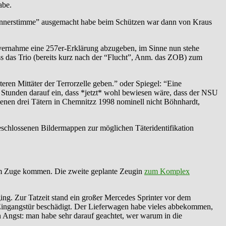
abe.
ne Männerstimme” ausgemacht habe beim Schützen war dann von Kraus
nvernahme eine 257er-Erklärung abzugeben, im Sinne nun stehe
s das Trio (bereits kurz nach der “Flucht”, Anm. das ZOB) zum
ren Mittäter der Terrorzelle geben.” oder Spiegel: “Eine
n Stunden darauf ein, dass *jetzt* wohl bewiesen wäre, dass der NSU
ebenen drei Tätern in Chemnitzz 1998 nominell nicht Böhnhardt,
eschlossenen Bildermappen zur möglichen Täteridentifikation
zum Zuge kommen. Die zweite geplante Zeugin
zum Komplex
ing. Zur Tatzeit stand ein großer Mercedes Sprinter vor dem
e Eingangstür beschädigt. Der Lieferwagen habe vieles abbekommen,
an Angst: man habe sehr darauf geachtet, wer warum in die