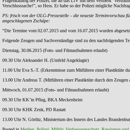
Fragenkatalog der Polizei, die an das LfV mit dem Vermerk “vertraul
Verschlusssache!”, so Hess. Er habe so der Polizei mögliche Nachfr
PS: frisch von der OLG-Pressestelle – die neueste Terminvorschau f
angeschlagenen Zschäpe:
“Die Termine vom 02.07.2015 und vom 16.07.2015 wurden abgesetz
Folgende Zeugen und Sachverständige sind zu den nachfolgenden Te
Dienstag, 30.06.2015 (Foto- und Filmaufnahmen erlaubt)
09.30 Uhr Aleksander H. (Umfeld Angeklagte)
11.00 Uhr Eva S.-T. (Erkenntnisse zum Mitführen einer Plastiktüte 
13.00 Uhr Andreas T. (Mitführen einer Plastiktüte durch den Zeugen
Mittwoch, 01.07.2015 (Foto- und Filmaufnahmen erlaubt)
09.30 Uhr KK’in Pflug, BKA Meckenheim
09.30 Uhr KHK Zenk, PD Rastatt
13.00 Uhr N. Görlitz, Ministerium des Innern des Landes Brandenbu
Posted in
Medien
,
Polizei, Militär, Verfassungsschutz
,
Rassismus und