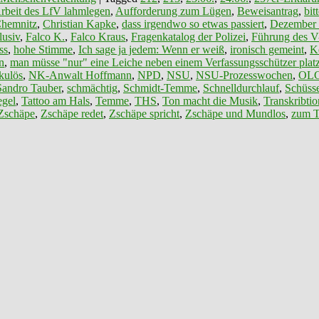
rbeit des LfV lahmlegen
,
Aufforderung zum Lügen
,
Beweisantrag
,
bit
hemnitz
,
Christian Kapke
,
dass irgendwo so etwas passiert
,
Dezember
lusiv
,
Falco K.
,
Falco Kraus
,
Fragenkatalog der Polizei
,
Führung des V
ss
,
hohe Stimme
,
Ich sage ja jedem: Wenn er weiß
,
ironisch gemeint
,
K
n
,
man müsse "nur" eine Leiche neben einem Verfassungsschützer platz
kulös
,
NK-Anwalt Hoffmann
,
NPD
,
NSU
,
NSU-Prozesswochen
,
OL
Sandro Tauber
,
schmächtig
,
Schmidt-Temme
,
Schnelldurchlauf
,
Schüss
egel
,
Tattoo am Hals
,
Temme
,
THS
,
Ton macht die Musik
,
Transkribtio
Zschäpe
,
Zschäpe redet
,
Zschäpe spricht
,
Zschäpe und Mundlos
,
zum T