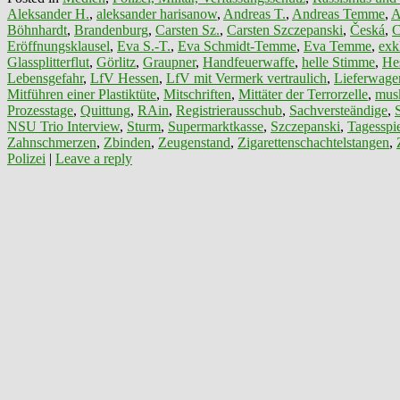
Aleksander H.
,
aleksander harisanow
,
Andreas T.
,
Andreas Temme
,
A
Böhnhardt
,
Brandenburg
,
Carsten Sz.
,
Carsten Szczepanski
,
Česká
,
C
Eröffnungsklausel
,
Eva S.-T.
,
Eva Schmidt-Temme
,
Eva Temme
,
exk
Glassplitterflut
,
Görlitz
,
Graupner
,
Handfeuerwaffe
,
helle Stimme
,
He
Lebensgefahr
,
LfV Hessen
,
LfV mit Vermerk vertraulich
,
Lieferwage
Mitführen einer Plastiktüte
,
Mitschriften
,
Mittäter der Terrorzelle
,
mus
Prozesstage
,
Quittung
,
RAin
,
Registrierausschub
,
Sachversteändige
,
NSU Trio Interview
,
Sturm
,
Supermarktkasse
,
Szczepanski
,
Tagesspi
Zahnschmerzen
,
Zbinden
,
Zeugenstand
,
Zigarettenschachtelstangen
,
Polizei
|
Leave a reply