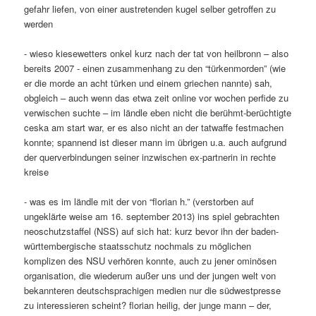
gefahr liefen, von einer austretenden kugel selber getroffen zu
werden
- wieso kiesewetters onkel kurz nach der tat von heilbronn – also
bereits 2007 - einen zusammenhang zu den “türkenmorden” (wie
er die morde an acht türken und einem griechen nannte) sah,
obgleich – auch wenn das etwa zeit online vor wochen perfide zu
verwischen suchte – im ländle eben nicht die berühmt-berüchtigte
ceska am start war, er es also nicht an der tatwaffe festmachen
konnte; spannend ist dieser mann im übrigen u.a. auch aufgrund
der querverbindungen seiner inzwischen ex-partnerin in rechte
kreise
- was es im ländle mit der von “florian h.” (verstorben auf
ungeklärte weise am 16. september 2013) ins spiel gebrachten
neoschutzstaffel (NSS) auf sich hat: kurz bevor ihn der baden-
württembergische staatsschutz nochmals zu möglichen
komplizen des NSU verhören konnte, auch zu jener ominösen
organisation, die wiederum außer uns und der jungen welt von
bekannteren deutschsprachigen medien nur die südwestpresse
zu interessieren scheint? florian heilig, der junge mann – der,