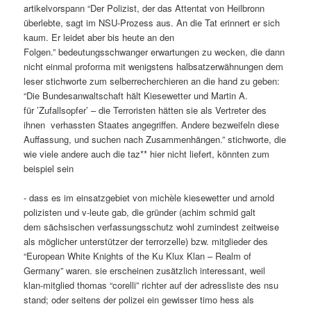
artikelvorspann “Der Polizist, der das Attentat von Heilbronn
überlebte, sagt im NSU-Prozess aus. An die Tat erinnert er sich
kaum. Er leidet aber bis heute an den
Folgen.” bedeutungsschwanger erwartungen zu wecken, die dann
nicht einmal proforma mit wenigstens halbsatzerwähnungen dem
leser stichworte zum selberrecherchieren an die hand zu geben:
“Die Bundesanwaltschaft hält Kiesewetter und Martin A.
für ’Zufallsopfer’ – die Terroristen hätten sie als Vertreter des
ihnen verhassten Staates angegriffen. Andere bezweifeln diese
Auffassung, und suchen nach Zusammenhängen.” stichworte, die
wie viele andere auch die taz** hier nicht liefert, könnten zum
beispiel sein
- dass es im einsatzgebiet von michèle kiesewetter und arnold
polizisten und v-leute gab, die gründer (achim schmid galt
dem sächsischen verfassungsschutz wohl zumindest zeitweise
als möglicher unterstützer der terrorzelle) bzw. mitglieder des
“European White Knights of the Ku Klux Klan – Realm of
Germany” waren. sie erscheinen zusätzlich interessant, weil
klan-mitglied thomas “corelli” richter auf der adressliste des nsu
stand; oder seitens der polizei ein gewisser timo hess als