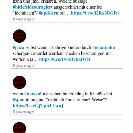
kann und jmd. erklären, welche aussage
#bielefeldcouragiert
ausgerechnet mit einer bei
#npd-lern
https://t.co/jf2Rx3BGRv
"identitäten"/
off…
8 years ago
#gaza
#netanjahu
selbst wenn 12jährige kinder durch
schergen ermordet werden - medien beschönigen mit
https://t.co/1wSB7bafWB
worten a la…
8 years ago
#mossad
wenn
menschen hinterhältig killt heißt's bei
#spon
tötung auf "rechtlich *umstrittene* Weise"?…
https://t.co/Gj7qmTFwaJ
8 years ago