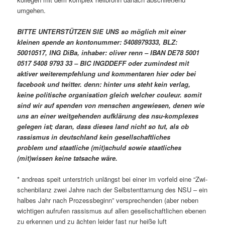
umgehen.
BITTE UNTERSTÜTZEN SIE UNS so möglich mit einer
kleinen spende an kontonummer: 5408979333, BLZ:
50010517, ING DiBa, inhaber: oliver renn – IBAN DE78 5001
0517 5408 9793 33 – BIC INGDDEFF oder zumindest mit
aktiver weiterempfehlung und kommentaren hier oder bei
facebook und twitter. denn: hinter uns steht kein verlag,
keine politische organisation gleich welcher couleur. somit
sind wir auf spenden von menschen angewiesen, denen wie
uns an einer weitgehenden aufklärung des nsu-komplexes
gelegen ist; daran, dass dieses land nicht so tut, als ob
rassismus in deutschland kein gesellschaftliches
problem und staatliche (mit)schuld sowie staatliches
(mit)wissen keine tatsache wäre.
* andreas speit unterstrich unlängst bei einer im vorfeld eine “Zwi­
schen­bi­lanz zwei Jahre nach der Selbst­ent­tar­nung des NSU – ein
hal­bes Jahr nach Pro­zess­be­ginn” versprechenden (aber neben
wichtigen aufrufen rassismus auf allen gesellschaftlichen ebenen
zu erkennen und zu ächten leider fast nur heiße luft