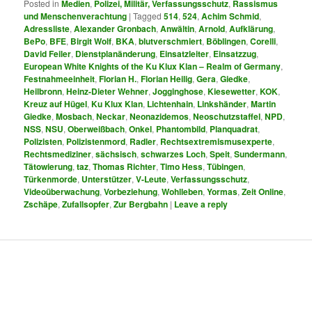
Posted in
Medien
,
Polizei, Militär, Verfassungsschutz
,
Rassismus
und Menschenverachtung
|
Tagged
514
,
524
,
Achim Schmid
,
Adressliste
,
Alexander Gronbach
,
Anwältin
,
Arnold
,
Aufklärung
,
BePo
,
BFE
,
Birgit Wolf
,
BKA
,
blutverschmiert
,
Böblingen
,
Corelli
,
David Feiler
,
Dienstplanänderung
,
Einsatzleiter
,
Einsatzzug
,
European White Knights of the Ku Klux Klan – Realm of Germany
,
Festnahmeeinheit
,
Florian H.
,
Florian Heilig
,
Gera
,
Giedke
,
Heilbronn
,
Heinz-Dieter Wehner
,
Jogginghose
,
Kiesewetter
,
KOK
,
Kreuz auf Hügel
,
Ku Klux Klan
,
Lichtenhain
,
Linkshänder
,
Martin
Giedke
,
Mosbach
,
Neckar
,
Neonazidemos
,
Neoschutzstaffel
,
NPD
,
NSS
,
NSU
,
Oberweißbach
,
Onkel
,
Phantombild
,
Planquadrat
,
Polizisten
,
Polizistenmord
,
Radler
,
Rechtsextremismusexperte
,
Rechtsmediziner
,
sächsisch
,
schwarzes Loch
,
Speit
,
Sundermann
,
Tätowierung
,
taz
,
Thomas Richter
,
Timo Hess
,
Tübingen
,
Türkenmorde
,
Unterstützer
,
V-Leute
,
Verfassungsschutz
,
Videoüberwachung
,
Vorbeziehung
,
Wohlleben
,
Yormas
,
Zeit Online
,
Zschäpe
,
Zufallsopfer
,
Zur Bergbahn
|
Leave a reply