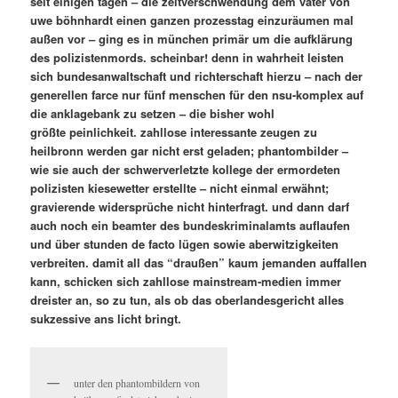
seit einigen tagen – die zeitverschwendung dem vater von
uwe böhnhardt einen ganzen prozesstag einzuräumen mal
außen vor – ging es in münchen primär um die aufklärung
des polizistenmords. scheinbar! denn in wahrheit leisten
sich bundesanwaltschaft und richterschaft hierzu – nach der
generellen farce nur fünf menschen für den nsu-komplex auf
die anklagebank zu setzen – die bisher wohl
größte peinlichkeit. zahllose interessante zeugen zu
heilbronn werden gar nicht erst geladen; phantombilder –
wie sie auch der schwerverletzte kollege der ermordeten
polizisten kiesewetter erstellte – nicht einmal erwähnt;
gravierende widersprüche nicht hinterfragt. und dann darf
auch noch ein beamter des bundeskriminalamts auflaufen
und über stunden de facto lügen sowie aberwitzigkeiten
verbreiten. damit all das “draußen” kaum jemanden auffallen
kann, schicken sich zahllose mainstream-medien immer
dreister an, so zu tun, als ob das oberlandesgericht alles
sukzessive ans licht bringt.
unter den phantombildern von