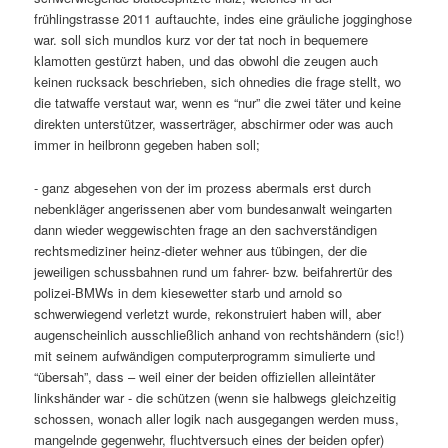
frühlingstrasse 2011 auftauchte, indes eine gräuliche jogginghose
war. soll sich mundlos kurz vor der tat noch in bequemere
klamotten gestürzt haben, und das obwohl die zeugen auch
keinen rucksack beschrieben, sich ohnedies die frage stellt, wo
die tatwaffe verstaut war, wenn es “nur” die zwei täter und keine
direkten unterstützer, wasserträger, abschirmer oder was auch
immer in heilbronn gegeben haben soll;
- ganz abgesehen von der im prozess abermals erst durch
nebenkläger angerissenen aber vom bundesanwalt weingarten
dann wieder weggewischten frage an den sachverständigen
rechtsmediziner heinz-dieter wehner aus tübingen, der die
jeweiligen schussbahnen rund um fahrer- bzw. beifahrertür des
polizei-BMWs in dem kiesewetter starb und arnold so
schwerwiegend verletzt wurde, rekonstruiert haben will, aber
augenscheinlich ausschließlich anhand von rechtshändern (sic!)
mit seinem aufwändigen computerprogramm simulierte und
“übersah”, dass – weil einer der beiden offiziellen alleintäter
linkshänder war - die schützen (wenn sie halbwegs gleichzeitig
schossen, wonach aller logik nach ausgegangen werden muss,
mangelnde gegenwehr, fluchtversuch eines der beiden opfer)