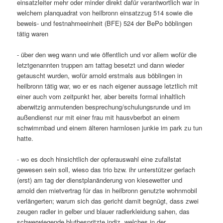
einsatzleiter mehr oder minder direkt dafür verantwortlich war in
welchem planquadrat von heilbronn einsatzzug 514 sowie die
beweis- und festnahmeeinheit (BFE) 524 der BePo böblingen
tätig waren
- über den weg wann und wie öffentlich und vor allem wofür die
letztgenannten truppen am tattag besetzt und dann wieder
getauscht wurden, wofür arnold erstmals aus böblingen in
heilbronn tätig war, wo er es nach eigener aussage letztlich mit
einer auch vom zeitpunkt her, aber bereits formal inhaltlich
aberwitzig anmutenden besprechung/schulungsrunde und im
außendienst nur mit einer frau mit hausvberbot an einem
schwimmbad und einem älteren harmlosen junkie im park zu tun
hatte.
- wo es doch hinsichtlich der opferauswahl eine zufallstat
gewesen sein soll, wieso das trio bzw. ihr unterstützer gerlach
(erst) am tag der dienstplanänderung von kiesewetter und
arnold den mietvertrag für das in heilbronn genutzte wohnmobil
verlängerten; warum sich das gericht damit begnügt, dass zwei
zeugen radler in gelber und blauer radlerkleidung sahen, das
schwerwiegende blutbespritzte indiz, welches in der