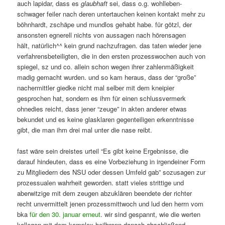
auch lapidar, dass es
glaubhaft
sei, dass o.g. wohlleben-
schwager feiler nach deren untertauchen keinen kontakt mehr zu
böhnhardt, zschäpe und mundlos gehabt habe. für götzl, der
ansonsten egnerell nichts von aussagen nach hörensagen
hält, natürlich^^ kein grund nachzufragen. das taten wieder jene
verfahrensbeteiligten, die in den ersten prozesswochen auch von
spiegel, sz und co. allein schon wegen ihrer zahlenmäßigkeit
madig gemacht wurden. und so kam heraus, dass der “große”
nachermittler giedke nicht mal selber mit dem kneipier
gesprochen hat, sondern es ihm für einen schlussvermerk
ohnedies reicht, dass jener “zeuge” in akten anderer etwas
bekundet und es keine glasklaren gegenteiligen erkenntnisse
gibt, die man ihm drei mal unter die nase reibt.
fast wäre sein dreistes urteil “Es gibt keine Ergebnisse, die
darauf hindeuten, dass es eine Vorbeziehung in irgendeiner Form
zu Mitgliedern des NSU oder dessen Umfeld gab” sozusagen zur
prozessualen wahrheit geworden. statt vieles strittige und
aberwitzige mit dem zeugen abzuklären beendete der richter
recht unvermittelt jenen prozessmittwoch und lud den herrn vom
bka
für den 30. januar erneut
. wir sind gespannt, wie die werten
kollegen mit dem komplex heilbronn danach abschließend