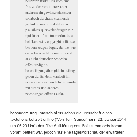
heilbronn findet sich auch eine
frau zu der sich im netz unter
anderem ein gewisser alexander
gronbach durchaus spannende
gedanken macht und dabei zu
plausiblen querverbindungen zur
npd führt – foto: internetfund u.a.
bei “kontext” / copyright sollte u.e.
bei dem zeugen liegen, der das wie
der schwerverletzte martin arnold
aus sicht deutscher behörden
offenkundig als
beschäftigungstheraphie in auftrag
geben durfte, denn ermittelt im
sinne einer veröffentlichung wurde
mit diesen und anderen
zeichnungen offiziell nicht.
besonders tragikomisch allein schon die überschrift eines
textchens bei zeit-online (“Von Tom Sundermann 22. Januar 2014
um 06:29 Uhr”) das ”Die Aufklärung des Polizistenmords kommt
voran” betitelt war, jedoch nur eine tagesvorschau der erwarteten