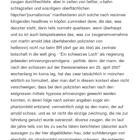
zeugen durchhechtete. aber in zeiten von twitter, u-bahn-
schlagzeilen und sosntigem oberflächlichen
häpchen”journalismus” manifestieren sich solche nach resümee
klingenden headlines in köpfen zumindest derer, die das, was
darunter steht, dann teils nurmehr querlesen. wenn überhaupt.
und so ist auch beispielsweise das, was zur zeugeneinvernahme
von martin arnold (des überlebenden polizisten von
heilbronn) nicht nur beim BR (dort gar als titel) als zentrale
botschaft in die welt ging - ”Ein schwarzes Loch” als negierung
jedweden erinnerungsvermögens - perfide. denn: der mann, der
nach den schüssen auf der theresienwiese am 25. april 2007
wochenlang im koma lag, hat das zwar tatsächlich in münchen
wörtlich so formuliert, aber man darf in diesem kontext eben nicht
verschweigen, dass bei dem polizisten wochen nach den
ereignissen mittels hypnose erinnerungen geweckt werden
konnten, in deren folge nach seinen angaben sogar ein
phantombild entstand. vermeintlich zeigt es den mann, der auf
arnold schoss. und es ist nicht die einzige zeichnung, die nie zur
fahndung genutzt wurde seinerzeit. diverse zeugen, die im lauf
der jahre teils von bis zu sechs tätern berichteten (darunter auch
aussagen zu der hier abgebildeten frau, oder schilderungen von
ebenfalls als phantombild gezeichneten männern, die entweder