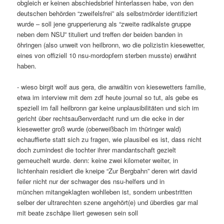
obgleich er keinen abschiedsbrief hinterlassen habe, von den
deutschen behörden “zweifelsfrei” als selbstmörder identifiziert
wurde – soll jene grupperierung als “zweite radikalste gruppe
neben dem NSU” tituliert und treffen der beiden banden in
öhringen (also unweit von heilbronn, wo die polizistin kiesewetter,
eines von offiziell 10 nsu-mordopfern sterben musste) erwähnt
haben.
- wieso birgit wolf aus gera, die anwältin von kiesewetters familie,
etwa im interview mit dem zdf heute journal so tut, als gebe es
speziell im fall heilbronn gar keine unplausibilitäten und sich im
gericht über rechtsaußenverdacht rund um die ecke in der
kiesewetter groß wurde (oberweißbach im thüringer wald)
echauffierte statt sich zu fragen, wie plausibel es ist, dass nicht
doch zumindest die tochter ihrer mandantschaft gezielt
gemeuchelt wurde. denn: keine zwei kilometer weiter, in
lichtenhain residiert die kneipe “Zur Bergbahn” deren wirt david
feiler nicht nur der schwager des nsu-helfers und in
münchen mitangeklagten wohlleben ist, sondern unbestritten
selber der ultrarechten szene angehört(e) und überdies gar mal
mit beate zschäpe liiert gewesen sein soll