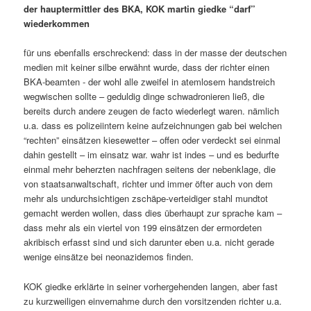
der hauptermittler des BKA, KOK martin giedke “darf”
wiederkommen
für uns ebenfalls erschreckend: dass in der masse der deutschen
medien mit keiner silbe erwähnt wurde, dass der richter einen
BKA-beamten - der wohl alle zweifel in atemlosem handstreich
wegwischen sollte – geduldig dinge schwadronieren ließ, die
bereits durch andere zeugen de facto wiederlegt waren. nämlich
u.a. dass es polizeiintern keine aufzeichnungen gab bei welchen
“rechten” einsätzen kiesewetter – offen oder verdeckt sei einmal
dahin gestellt – im einsatz war. wahr ist indes – und es bedurfte
einmal mehr beherzten nachfragen seitens der nebenklage, die
von staatsanwaltschaft, richter und immer öfter auch von dem
mehr als undurchsichtigen zschäpe-verteidiger stahl mundtot
gemacht werden wollen, dass dies überhaupt zur sprache kam –
dass mehr als ein viertel von 199 einsätzen der ermordeten
akribisch erfasst sind und sich darunter eben u.a. nicht gerade
wenige einsätze bei neonazidemos finden.
KOK giedke erklärte in seiner vorhergehenden langen, aber fast
zu kurzweiligen einvernahme durch den vorsitzenden richter u.a.