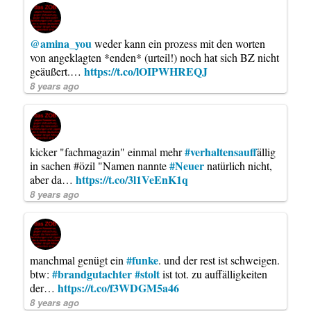
@amina_you
weder kann ein prozess mit den worten
von angeklagten *enden* (urteil!) noch hat sich BZ nicht
https://t.co/lOIPWHREQJ
geäußert.…
8 years ago
#verhaltensauff
kicker "fachmagazin" einmal mehr
ällig
#Neuer
in sachen #özil "Namen nannte
natürlich nicht,
https://t.co/3l1VeEnK1q
aber da…
8 years ago
#funke
manchmal genügt ein
. und der rest ist schweigen.
#brandgutachter
#stolt
btw:
ist tot. zu auffälligkeiten
https://t.co/f3WDGM5a46
der…
8 years ago