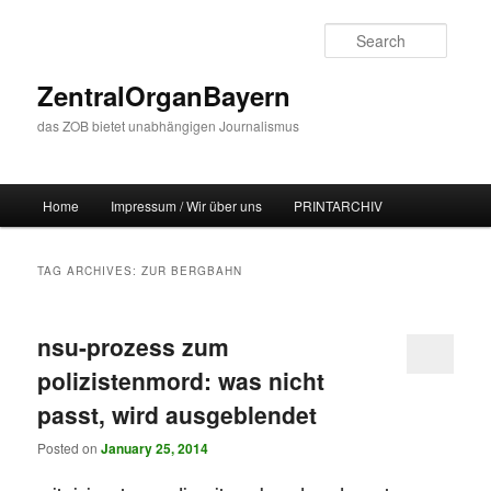
Searc
ZentralOrganBayern
das ZOB bietet unabhängigen Journalismus
Main menu
Home
Impressum / Wir über uns
PRINTARCHIV
Skip to primary content
Skip to secondary content
TAG ARCHIVES:
ZUR BERGBAHN
nsu-prozess zum
polizistenmord: was nicht
passt, wird ausgeblendet
Posted on
January 25, 2014