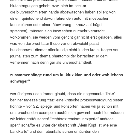
blutantragungen gehabt bzw. sich im neckar
die blutverschmierten hände abgewaschen haben sollen; von
einem quietschend davon fahrenden auto mit mosbacher
kennzeichen oder einer tätowierung – kreuz auf hügel –
sprachen), müssen sich inzwischen nurmehr verarscht
vorkommen. sie werden vom gericht gar nicht erst geladen. alles
was von der zwei-täter-these vor ort abweicht passt
bundesanwalt diemer offenkundig nicht in den kram. fragen von
journalisten zum thema phantombilder betrachtet er dem
vernehmen nach denn gar als unverschämtheit.
zusammenhänge rund um ku-klux-klan und oder wohllebens
schwager?
wer übrigens noch immer glaubt, dass die sogenannte “linke”
berliner tageszeitung “taz” eine kritische prozesswürdigung bieten
könnte – vor SZ, spiegel und konsorten haben wir ja schon mit
entsprechenden exempeln ausführlich gewarnt: auch hier müssen
wir leider enttäuschen! ”rechtsextremismusexperte” andreas
speit* schaffte es unter der überschrift „Mein Kopf ist wie eine
Landkarte“ und dem ebenfalls schon ernüchternden