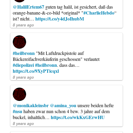
@HalilErtem67
guten tag halil, ist gesichert, daß das
#CharlieHebdo
orange-banane-&-co-bild *original* "
“
https://t.co/y4dJoIhubM
ist? nicht…
8 years ago
#heilbronn
"Mit Luftdruckpistole auf
Bäckereifachverkäuferin geschossen" verlautet
#diepolizei
#heilbronn
. dass das…
https://t.co/9XyPTicqxl
8 years ago
@monikakleinsbr
@amina_you
unsere beiden hefte
#nsu
haben zwar nun schon 4 bzw. 3 jahre auf dem
https://t.co/wkKxGErwHU
buckel, inhaltlich…
8 years ago