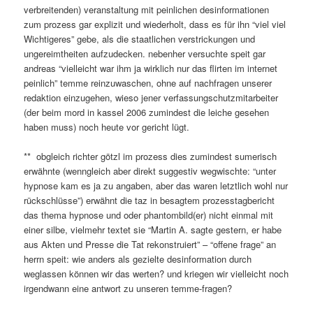
verbreitenden) veranstaltung mit peinlichen desinformationen
zum prozess gar explizit und wiederholt, dass es für ihn “viel viel
Wichtigeres” gebe, als die staatlichen verstrickungen und
ungereimtheiten aufzudecken. nebenher versuchte speit gar
andreas “vielleicht war ihm ja wirklich nur das flirten im internet
peinlich” temme reinzuwaschen, ohne auf nachfragen unserer
redaktion einzugehen, wieso jener verfassungschutzmitarbeiter
(der beim mord in kassel 2006 zumindest die leiche gesehen
haben muss) noch heute vor gericht lügt.
** obgleich richter götzl im prozess dies zumindest sumerisch
erwähnte (wenngleich aber direkt suggestiv wegwischte: “unter
hypnose kam es ja zu angaben, aber das waren letztlich wohl nur
rückschlüsse”) erwähnt die taz in besagtem prozesstagbericht
das thema hypnose und oder phantombild(er) nicht einmal mit
einer silbe, vielmehr textet sie “Martin A. sagte gestern, er habe
aus Akten und Presse die Tat rekonstruiert” – “offene frage” an
herrn speit: wie anders als gezielte desinformation durch
weglassen können wir das werten? und kriegen wir vielleicht noch
irgendwann eine antwort zu unseren temme-fragen?