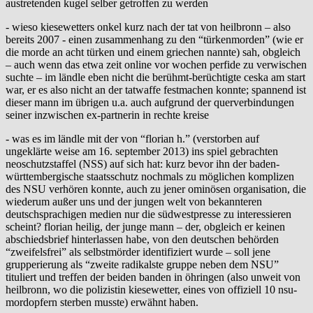
austretenden kugel selber getroffen zu werden
- wieso kiesewetters onkel kurz nach der tat von heilbronn – also
bereits 2007 - einen zusammenhang zu den “türkenmorden” (wie er
die morde an acht türken und einem griechen nannte) sah, obgleich
– auch wenn das etwa zeit online vor wochen perfide zu verwischen
suchte – im ländle eben nicht die berühmt-berüchtigte ceska am start
war, er es also nicht an der tatwaffe festmachen konnte; spannend ist
dieser mann im übrigen u.a. auch aufgrund der querverbindungen
seiner inzwischen ex-partnerin in rechte kreise
- was es im ländle mit der von “florian h.” (verstorben auf
ungeklärte weise am 16. september 2013) ins spiel gebrachten
neoschutzstaffel (NSS) auf sich hat: kurz bevor ihn der baden-
württembergische staatsschutz nochmals zu möglichen komplizen
des NSU verhören konnte, auch zu jener ominösen organisation, die
wiederum außer uns und der jungen welt von bekannteren
deutschsprachigen medien nur die südwestpresse zu interessieren
scheint? florian heilig, der junge mann – der, obgleich er keinen
abschiedsbrief hinterlassen habe, von den deutschen behörden
“zweifelsfrei” als selbstmörder identifiziert wurde – soll jene
grupperierung als “zweite radikalste gruppe neben dem NSU”
tituliert und treffen der beiden banden in öhringen (also unweit von
heilbronn, wo die polizistin kiesewetter, eines von offiziell 10 nsu-
mordopfern sterben musste) erwähnt haben.