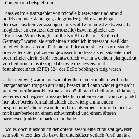
könnten zum beispiel sein
- dass es im einsatzgebiet von michèle kiesewetter und arnold
polizisten und v-leute gab, die gründer (achim schmid galt
dem sächsischen verfassungsschutz wohl zumindest zeitweise als
möglicher unterstützer der terrorzelle) bzw. mitglieder des
“European White Knights of the Ku Klux Klan – Realm of
Germany” waren. sie erscheinen zusätzlich interessant, weil klan-
mitglied thomas “corelli” richter auf der adressliste des nsu stand;
oder seitens der polizei ein gewisser timo hess als einsatzleiter mehr
oder minder direkt dafür verantwortlich war in welchem planquadrat
von heilbronn einsatzzug 514 sowie die beweis- und
festnahmeeinheit (BFE) 524 der BePo böblingen tätig waren
- über den weg wann und wie öffentlich und vor allem wofür die
letztgenannten truppen am tattag besetzt und dann wieder getauscht
wurden, wofür arnold erstmals aus böblingen in heilbronn tätig war,
wo er es nach eigener aussage letztlich mit einer auch vom zeitpunkt
her, aber bereits formal inhaltlich aberwitzig anmutenden
besprechung/schulungsrunde und im außendienst nur mit einer frau
mit hausvberbot an einem schwimmbad und einem älteren
harmlosen junkie im park zu tun hatte.
- wo es doch hinsichtlich der opferauswahl eine zufallstat gewesen
sein soll, wieso das trio bzw. ihr unterstützer gerlach (erst) am tag