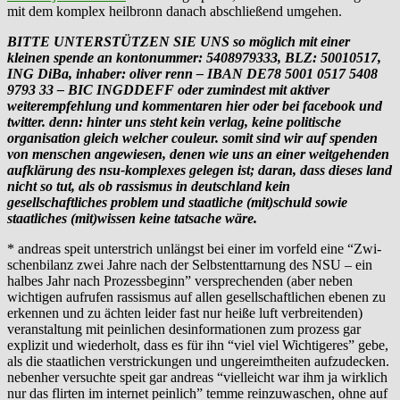
mit dem komplex heilbronn danach abschließend umgehen.
BITTE UNTERSTÜTZEN SIE UNS so möglich mit einer
kleinen spende an kontonummer: 5408979333, BLZ: 50010517,
ING DiBa, inhaber: oliver renn – IBAN DE78 5001 0517 5408
9793 33 – BIC INGDDEFF oder zumindest mit aktiver
weiterempfehlung und kommentaren hier oder bei facebook und
twitter. denn: hinter uns steht kein verlag, keine politische
organisation gleich welcher couleur. somit sind wir auf spenden
von menschen angewiesen, denen wie uns an einer weitgehenden
aufklärung des nsu-komplexes gelegen ist; daran, dass dieses land
nicht so tut, als ob rassismus in deutschland kein
gesellschaftliches problem und staatliche (mit)schuld sowie
staatliches (mit)wissen keine tatsache wäre.
* andreas speit unterstrich unlängst bei einer im vorfeld eine “Zwi­
schen­bi­lanz zwei Jahre nach der Selbst­ent­tar­nung des NSU – ein
hal­bes Jahr nach Pro­zess­be­ginn” versprechenden (aber neben
wichtigen aufrufen rassismus auf allen gesellschaftlichen ebenen zu
erkennen und zu ächten leider fast nur heiße luft verbreitenden)
veranstaltung mit peinlichen desinformationen zum prozess gar
explizit und wiederholt, dass es für ihn “viel viel Wichtigeres” gebe,
als die staatlichen verstrickungen und ungereimtheiten aufzudecken.
nebenher versuchte speit gar andreas “vielleicht war ihm ja wirklich
nur das flirten im internet peinlich” temme reinzuwaschen, ohne auf