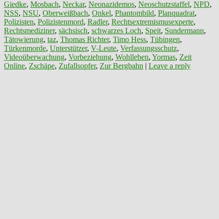
Giedke
,
Mosbach
,
Neckar
,
Neonazidemos
,
Neoschutzstaffel
,
NPD
,
NSS
,
NSU
,
Oberweißbach
,
Onkel
,
Phantombild
,
Planquadrat
,
Polizisten
,
Polizistenmord
,
Radler
,
Rechtsextremismusexperte
,
Rechtsmediziner
,
sächsisch
,
schwarzes Loch
,
Speit
,
Sundermann
,
Tätowierung
,
taz
,
Thomas Richter
,
Timo Hess
,
Tübingen
,
Türkenmorde
,
Unterstützer
,
V-Leute
,
Verfassungsschutz
,
Videoüberwachung
,
Vorbeziehung
,
Wohlleben
,
Yormas
,
Zeit
Online
,
Zschäpe
,
Zufallsopfer
,
Zur Bergbahn
|
Leave a reply