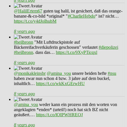
8 years ago
@HalilErtem67
guten tag halil, ist gesichert, daß das orange-
banane-&-co-bild *original* "
#CharlieHebdo
“ ist? nicht…
https://t.co/y4dJoIhubM
8 years ago
#heilbronn
"Mit Luftdruckpistole auf
Bäckereifachverkäuferin geschossen" verlautet
#diepolizei
#heilbronn
. dass das…
https://t.co/9XyPTicqxl
8 years ago
@monikakleinsbr
@amina_you
unsere beiden hefte
#nsu
haben zwar nun schon 4 bzw. 3 jahre auf dem buckel,
inhaltlich…
https://t.co/wkKxGErwHU
8 years ago
@amina_you
weder kann ein prozess mit den worten von
angeklagten *enden* (urteil!) noch hat sich BZ nicht
geäußert.…
https://t.co/lOIPWHREQJ
8 years ago