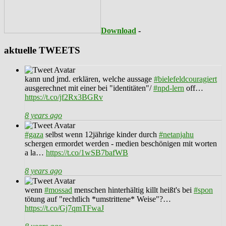
Download
-
aktuelle TWEETS
kann und jmd. erklären, welche aussage
#bielefeldcouragiert
ausgerechnet mit einer bei "identitäten"/
#npd-lern
off…
https://t.co/jf2Rx3BGRv
8 years ago
#gaza
selbst wenn 12jährige kinder durch
#netanjahu
schergen ermordet werden - medien beschönigen mit worten
a la…
https://t.co/1wSB7bafWB
8 years ago
wenn
#mossad
menschen hinterhältig killt heißt's bei
#spon
tötung auf "rechtlich *umstrittene* Weise"?…
https://t.co/Gj7qmTFwaJ