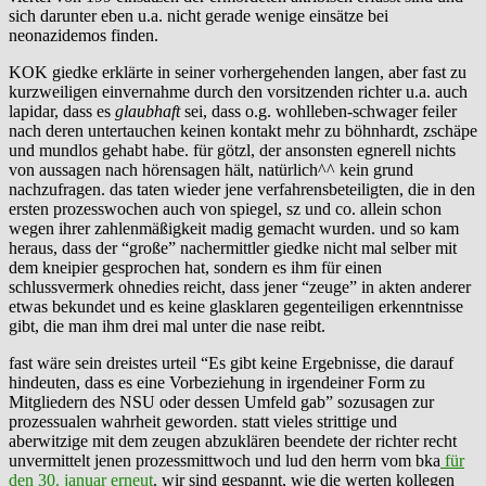
sich darunter eben u.a. nicht gerade wenige einsätze bei
neonazidemos finden.
KOK giedke erklärte in seiner vorhergehenden langen, aber fast zu
kurzweiligen einvernahme durch den vorsitzenden richter u.a. auch
lapidar, dass es
glaubhaft
sei, dass o.g. wohlleben-schwager feiler
nach deren untertauchen keinen kontakt mehr zu böhnhardt, zschäpe
und mundlos gehabt habe. für götzl, der ansonsten egnerell nichts
von aussagen nach hörensagen hält, natürlich^^ kein grund
nachzufragen. das taten wieder jene verfahrensbeteiligten, die in den
ersten prozesswochen auch von spiegel, sz und co. allein schon
wegen ihrer zahlenmäßigkeit madig gemacht wurden. und so kam
heraus, dass der “große” nachermittler giedke nicht mal selber mit
dem kneipier gesprochen hat, sondern es ihm für einen
schlussvermerk ohnedies reicht, dass jener “zeuge” in akten anderer
etwas bekundet und es keine glasklaren gegenteiligen erkenntnisse
gibt, die man ihm drei mal unter die nase reibt.
fast wäre sein dreistes urteil “Es gibt keine Ergebnisse, die darauf
hindeuten, dass es eine Vorbeziehung in irgendeiner Form zu
Mitgliedern des NSU oder dessen Umfeld gab” sozusagen zur
prozessualen wahrheit geworden. statt vieles strittige und
aberwitzige mit dem zeugen abzuklären beendete der richter recht
unvermittelt jenen prozessmittwoch und lud den herrn vom bka
für
den 30. januar erneut
. wir sind gespannt, wie die werten kollegen