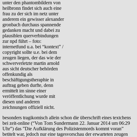
unter den phantombildern von
heilbronn findet sich auch eine
frau zu der sich im netz unter
anderem ein gewisser alexander
gronbach durchaus spannende
gedanken macht und dabei zu
plausiblen querverbindungen
zur npd führt – foto:
internetfund u.a. bei “kontext” /
copyright sollte u.e. bei dem
zeugen liegen, der das wie der
schwerverletzte martin arnold
aus sicht deutscher behörden
offenkundig als
beschäftigungstheraphie in
auftrag geben durfte, denn
ermittelt im sinne einer
veröffentlichung wurde mit
diesen und anderen
zeichnungen offiziell nicht.
besonders tragikomisch allein schon die überschrift eines textchens
bei zeit-online (“Von Tom Sundermann 22. Januar 2014 um 06:29
Uhr”) das ”Die Aufklärung des Polizistenmords kommt voran”
betitelt war, jedoch nur eine tagesvorschau der erwarteten zeugen