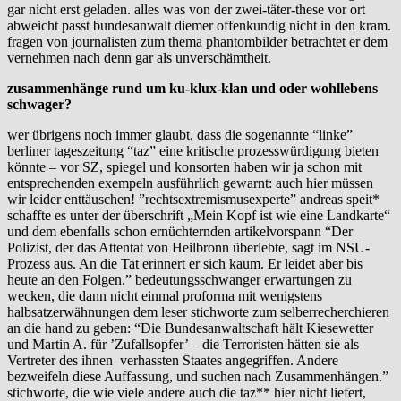
gar nicht erst geladen. alles was von der zwei-täter-these vor ort
abweicht passt bundesanwalt diemer offenkundig nicht in den kram.
fragen von journalisten zum thema phantombilder betrachtet er dem
vernehmen nach denn gar als unverschämtheit.
zusammenhänge rund um ku-klux-klan und oder wohllebens
schwager?
wer übrigens noch immer glaubt, dass die sogenannte “linke”
berliner tageszeitung “taz” eine kritische prozesswürdigung bieten
könnte – vor SZ, spiegel und konsorten haben wir ja schon mit
entsprechenden exempeln ausführlich gewarnt: auch hier müssen
wir leider enttäuschen! ”rechtsextremismusexperte” andreas speit*
schaffte es unter der überschrift „Mein Kopf ist wie eine Landkarte“
und dem ebenfalls schon ernüchternden artikelvorspann “Der
Polizist, der das Attentat von Heilbronn überlebte, sagt im NSU-
Prozess aus. An die Tat erinnert er sich kaum. Er leidet aber bis
heute an den Folgen.” bedeutungsschwanger erwartungen zu
wecken, die dann nicht einmal proforma mit wenigstens
halbsatzerwähnungen dem leser stichworte zum selberrecherchieren
an die hand zu geben: “Die Bundesanwaltschaft hält Kiesewetter
und Martin A. für ’Zufallsopfer’ – die Terroristen hätten sie als
Vertreter des ihnen verhassten Staates angegriffen. Andere
bezweifeln diese Auffassung, und suchen nach Zusammenhängen.”
stichworte, die wie viele andere auch die taz** hier nicht liefert,