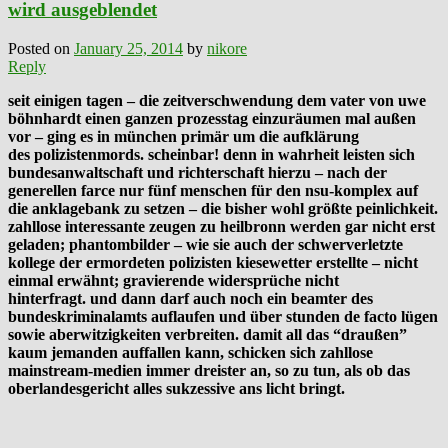
wird ausgeblendet
Posted on
January 25, 2014
by
nikore
Reply
seit einigen tagen – die zeitverschwendung dem vater von uwe
böhnhardt einen ganzen prozesstag einzuräumen mal außen
vor – ging es in münchen primär um die aufklärung
des polizistenmords. scheinbar! denn in wahrheit leisten sich
bundesanwaltschaft und richterschaft hierzu – nach der
generellen farce nur fünf menschen für den nsu-komplex auf
die anklagebank zu setzen – die bisher wohl größte peinlichkeit.
zahllose interessante zeugen zu heilbronn werden gar nicht erst
geladen; phantombilder – wie sie auch der schwerverletzte
kollege der ermordeten polizisten kiesewetter erstellte – nicht
einmal erwähnt; gravierende widersprüche nicht
hinterfragt. und dann darf auch noch ein beamter des
bundeskriminalamts auflaufen und über stunden de facto lügen
sowie aberwitzigkeiten verbreiten. damit all das “draußen”
kaum jemanden auffallen kann, schicken sich zahllose
mainstream-medien immer dreister an, so zu tun, als ob das
oberlandesgericht alles sukzessive ans licht bringt.