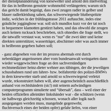
der dienstplanänderung von kiesewetter und arnold den mietvertrag
für das in heilbronn genutzte wohnmobil verlängerten; warum sich
das gericht damit begnügt, dass zwei zeugen radler in gelber und
blauer radlerkleidung sahen, das schwerwiegende blutbespritzte
indiz, welches in der frühlingstrasse 2011 auftauchte, indes eine
gräuliche jogginghose war. soll sich mundlos kurz vor der tat noch
in bequemere klamotten gestürzt haben, und das obwohl die zeugen
auch keinen rucksack beschrieben, sich ohnedies die frage stellt, wo
die tatwaffe verstaut war, wenn es “nur” die zwei täter und keine
direkten unterstützer, wasserträger, abschirmer oder was auch immer
in heilbronn gegeben haben soll;
- ganz abgesehen von der im prozess abermals erst durch
nebenkläger angerissenen aber vom bundesanwalt weingarten dann
wieder weggewischten frage an den sachverständigen
rechtsmediziner heinz-dieter wehner aus tübingen, der die jeweiligen
schussbahnen rund um fahrer- bzw. beifahrertür des polizei-BMWs
in dem kiesewetter starb und arnold so schwerwiegend verletzt
wurde, rekonstruiert haben will, aber augenscheinlich ausschließlich
anhand von rechtshändern (sic!) mit seinem aufwändigen
computerprogramm simulierte und “übersah”, dass – weil einer der
beiden offiziellen alleintäter linkshänder war - die schützen (wenn
sie halbwegs gleichzeitig schossen, wonach aller logik nach
ausgegangen werden muss, mangelnde gegenwehr,
fluchtversuch eines der beiden opfer) gefahr liefen, von einer