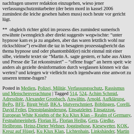
nachfragen unserer redaktion einzugehen, wieso jener
verfassungschutzmitarbeiter (der beim mord in kassel 2006
zumindest die leiche gesehen haben muss) noch heute vor gericht
lügt.
** obgleich richter götzl im prozess dies zumindest sumerisch
erwähnte (wenngleich aber direkt suggestiv wegwischte: “unter
hypnose kam es ja zu angaben, aber das waren letztlich wohl nur
rückschlüsse”) erwähnt die taz in besagtem prozesstagbericht das
thema hypnose und oder phantombild(er) nicht einmal mit einer
silbe, vielmehr textet sie “Martin A. sagte gestern, er habe aus Akten
und Presse die Tat rekonstruiert” – “offene frage” an herrn speit: wie
anders als gezielte desinformation durch weglassen können wir das
werten? und kriegen wir vielleicht noch irgendwann eine antwort zu
unseren temme-fragen?
Posted in
Medien
,
Polizei, Militär, Verfassungsschutz
,
Rassismus
und Menschenverachtung
|
Tagged
514
,
524
,
Achim Schmid
,
Adressliste
,
Alexander Gronbach
,
Anwältin
,
Arnold
,
Aufklärung
,
BePo
,
BFE
,
Birgit Wolf
,
BKA
,
blutverschmiert
,
Böblingen
,
Corelli
,
David Feiler
,
Dienstplanänderung
,
Einsatzleiter
,
Einsatzzug
,
European White Knights of the Ku Klux Klan – Realm of Germany
,
Festnahmeeinheit
,
Florian H.
,
Florian Heilig
,
Gera
,
Giedke
,
Heilbronn
,
Heinz-Dieter Wehner
,
Jogginghose
,
Kiesewetter
,
KOK
,
Kreuz auf Hügel
,
Ku Klux Klan
,
Lichtenhain
,
Linkshänder
,
Martin