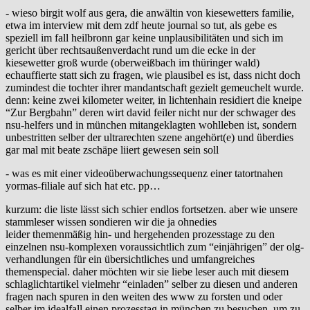
- wieso birgit wolf aus gera, die anwältin von kiesewetters familie,
etwa im interview mit dem zdf heute journal so tut, als gebe es
speziell im fall heilbronn gar keine unplausibilitäten und sich im
gericht über rechtsaußenverdacht rund um die ecke in der
kiesewetter groß wurde (oberweißbach im thüringer wald)
echauffierte statt sich zu fragen, wie plausibel es ist, dass nicht doch
zumindest die tochter ihrer mandantschaft gezielt gemeuchelt wurde.
denn: keine zwei kilometer weiter, in lichtenhain residiert die kneipe
“Zur Bergbahn” deren wirt david feiler nicht nur der schwager des
nsu-helfers und in münchen mitangeklagten wohlleben ist, sondern
unbestritten selber der ultrarechten szene angehört(e) und überdies
gar mal mit beate zschäpe liiert gewesen sein soll
- was es mit einer videoüberwachungssequenz einer tatortnahen
yormas-filiale auf sich hat etc. pp…
kurzum: die liste lässt sich schier endlos fortsetzen. aber wie unsere
stammleser wissen sondieren wir die ja ohnedies
leider themenmäßig hin- und hergehenden prozesstage zu den
einzelnen nsu-komplexen voraussichtlich zum “einjährigen” der olg-
verhandlungen für ein übersichtliches und umfangreiches
themenspecial. daher möchten wir sie liebe leser auch mit diesem
schlaglichtartikel vielmehr “einladen” selber zu diesen und anderen
fragen nach spuren in den weiten des www zu forsten und oder
selber im idealfall einen prozesstag in münchen zu besuchen, um zu