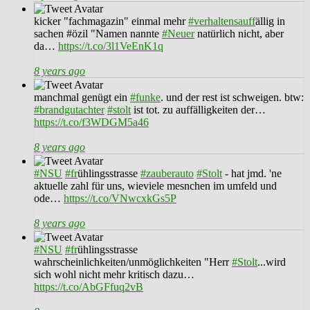
kicker "fachmagazin" einmal mehr
#verhaltensauff
ällig in
sachen #özil "Namen nannte
#Neuer
natürlich nicht, aber
da…
https://t.co/3l1VeEnK1q
8 years ago
manchmal genügt ein
#funke
. und der rest ist schweigen. btw:
#brandgutachter
#stolt
ist tot. zu auffälligkeiten der…
https://t.co/f3WDGM5a46
8 years ago
#NSU
#fr
ühlingsstrasse
#zauberauto
#Stolt
- hat jmd. 'ne
aktuelle zahl für uns, wieviele mesnchen im umfeld und
ode…
https://t.co/VNwcxkGs5P
8 years ago
#NSU
#fr
ühlingsstrasse
wahrscheinlichkeiten/unmöglichkeiten "Herr
#Stolt
...wird
sich wohl nicht mehr kritisch dazu…
https://t.co/AbGFfuq2vB