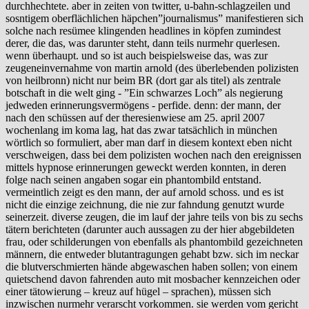
durchhechtete. aber in zeiten von twitter, u-bahn-schlagzeilen und
sosntigem oberflächlichen häpchen”journalismus” manifestieren sich
solche nach resümee klingenden headlines in köpfen zumindest
derer, die das, was darunter steht, dann teils nurmehr querlesen.
wenn überhaupt. und so ist auch beispielsweise das, was zur
zeugeneinvernahme von martin arnold (des überlebenden polizisten
von heilbronn) nicht nur beim BR (dort gar als titel) als zentrale
botschaft in die welt ging - ”Ein schwarzes Loch” als negierung
jedweden erinnerungsvermögens - perfide. denn: der mann, der
nach den schüssen auf der theresienwiese am 25. april 2007
wochenlang im koma lag, hat das zwar tatsächlich in münchen
wörtlich so formuliert, aber man darf in diesem kontext eben nicht
verschweigen, dass bei dem polizisten wochen nach den ereignissen
mittels hypnose erinnerungen geweckt werden konnten, in deren
folge nach seinen angaben sogar ein phantombild entstand.
vermeintlich zeigt es den mann, der auf arnold schoss. und es ist
nicht die einzige zeichnung, die nie zur fahndung genutzt wurde
seinerzeit. diverse zeugen, die im lauf der jahre teils von bis zu sechs
tätern berichteten (darunter auch aussagen zu der hier abgebildeten
frau, oder schilderungen von ebenfalls als phantombild gezeichneten
männern, die entweder blutantragungen gehabt bzw. sich im neckar
die blutverschmierten hände abgewaschen haben sollen; von einem
quietschend davon fahrenden auto mit mosbacher kennzeichen oder
einer tätowierung – kreuz auf hügel – sprachen), müssen sich
inzwischen nurmehr verarscht vorkommen. sie werden vom gericht