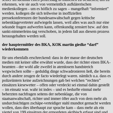
erkennen, wie sie auch von vermeintlich aufklärerischen
medienkollegen - um es höflich zu sagen – mangelhaft “informiert”
werden. kollegen die sich teilweise in inoffiziellen
pressekonferenzen der bundesanwaltschaft gegen kritische
nebenklagevertreter aufwiegeln lassen, weil alles was auch nur eine
sekunde fragen aufwerfen kann, offenkundig zensiert bzw. auf den
sankt-nimmerleins-tag verschoben, in jedem fall aus diesem prozess
herausgehalten werden soll.
der hauptermittler des BKA, KOK martin giedke “darf”
wiederkommen
für uns ebenfalls erschreckend: dass in der masse der deutschen
medien mit keiner silbe erwähnt wurde, dass der richter einen BKA-
beamten - der wohl alle zweifel in atemlosem handstreich
wegwischen sollte – geduldig dinge schwadronieren ließ, die bereits
durch andere zeugen de facto wiederlegt waren. nämlich u.a. dass es
polizeiintern keine aufzeichnungen gab bei welchen “rechten”
einsätzen kiesewetter – offen oder verdeckt sei einmal dahin gestellt
– im einsatz war. wahr ist indes – und es bedurfte einmal mehr
beherzten nachfragen seitens der nebenklage, die von
staatsanwaltschaft, richter und immer öfter auch von dem mehr als
undurchsichtigen zschäpe-verteidiger stahl mundtot gemacht werden
wollen, dass dies überhaupt zur sprache kam – dass mehr als ein
viertel von 199 einsätzen der ermordeten akribisch erfasst sind und