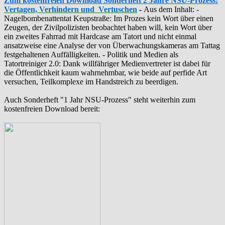
Zum kostenfreien Download Sonderheft 2 Jahre NSU-Prozess:
Vertagen, Verhindern und Vertuschen
-
Aus dem Inhalt: -
‪Nagelbombenattentat‬ ‎Keupstraße‬: Im Prozes kein Wort über einen
Zeugen, der Zivilpolizisten beobachtet haben will, kein Wort über
ein zweites Fahrrad mit Hardcase am Tatort und nicht einmal
ansatzweise eine Analyse der von Überwachungskameras am Tattag
festgehaltenen Auffälligkeiten. - Politik und Medien als
‪Tatortreiniger‬ 2.0: Dank willfähriger Medienvertreter ist dabei für
die Öffentlichkeit kaum wahrnehmbar, wie beide auf perfide Art
versuchen, Teilkomplexe im Handstreich zu beerdigen.
Auch Sonderheft "1 Jahr NSU-Prozess" steht weiterhin zum
kostenfreien Download bereit: