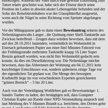
einbezogen: während der Vater durch eine gewisse Entfernung zum
Tatort relativ geschützt war, habe sich der Friseur durch seine
Position im Laden in absolut akuter Lebensgefahr befunden und der
Sohn des Reisebüroinhabers war der Glassplitterflut ausgesetzt,
wenn auch die Nägel in seine Richtung vom Sprinter abgefangen
wurden.
Vor der Mittagspause gab es dann einen
Beweisantrag
seinens des
Nebenklageanwalts Langer , die Quittung einer Shell-Tankstelle aus
Zwickau betreffend – Zeugen dazu würden beweisen, dass mit dem
auf den 28.10.2011 lautenden, vermeintlich im Wohnmobil in
Eisenach gefundenen Papier aus einer fünf Minuten Fahrzeit von
der Frühlingsstraße entfernten Tankstelle knapp 16 Liter Super
Benzin gekauft wurden, was nicht fürs Wohnmobil gedacht sein
konnte, da dies ein Dieselfahrzeug war. Die Nebenklage möchte
beweisen, dass das Abbrennen der Wohnung am 04.11.2011 kein
kurzfristiger Entschlusses war, sondern spätestens einige Tage vor
der eigentlichen Tat geplant war. Die Menge des besorgten
Kraftstoffs liege im von verschiedenen Experten gezeichneten
“grünen Bereich” – 5 bis 20 Liter.
Auch von der Verteidigung Wohlleben gab es Beweisanträge: 1.
Sandro Tauber zu laden, der bestägtigen soll, dass Graupner
Christian Kapke am Rande einer NPD-Veranstaltung ansprach und
laut Meldung des V-Mannes Brandt u.a. berichtete, den Dreien gehe
es gut. Laut Kapke soll Edda Schmidt den für ihn fremden