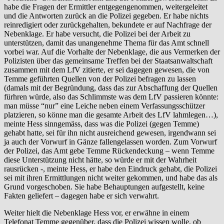
habe die Fragen der Ermittler entgegengenommen, weitergeleitet
und die Antworten zurück an die Polizei gegeben. Er habe nichts
reinredigiert oder zurückgehalten, bekundete er auf Nachfrage der
Nebenklage. Er habe versucht, die Polizei bei der Arbeit zu
unterstützen, damit das unangenehme Thema für das Amt schnell
vorbei war. Auf die Vorhalte der Nebenklage, die aus Vermerken der
Polizisten über das gemeinsame Treffen bei der Staatsanwaltschaft
zusammen mit dem LfV zitierte, er sei dagegen gewesen, die von
Temme geführten Quellen von der Polizei befragen zu lassen
(damals mit der Begründung, dass das zur Abschaffung der Quellen
fürhren würde, also das Schlimmste was dem LfV passieren könnte:
man müsse “nur” eine Leiche neben einem Verfassungsschützer
platzieren, so könne man die gesamte Arbeit des LfV lahmlegen…),
meinte Hess sinngemäss, dass was die Polizei (gegen Temme)
gehabt hatte, sei für ihn nicht ausreichend gewesen, irgendwann sei
ja auch der Vorwurf in Gänze fallengelassen worden. Zum Vorwurf
der Polizei, das Amt gebe Temme Rückendeckung – wenn Temme
diese Unterstützung nicht hätte, so würde er mit der Wahrheit
rausrücken -, meinte Hess, er habe den Eindruck gehabt, die Polizei
sei mit ihren Ermittlungen nicht weiter gekommen, und habe das als
Grund vorgeschoben. Sie habe Behauptungen aufgestellt, keine
Fakten geliefert – dagegen habe er sich verwahrt.
Weiter hielt die Nebenklage Hess vor, er erwähne in einem
Telefonat Temme gegenüber, dass die Polizei wissen wolle, ob