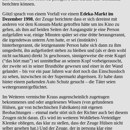
berichten können.
Götzl sprach von einem Vorfall vor einem
Edeka-Markt im
Dezember 1998
, der Zeuge berichtete dass er sich dereinst mit
anderen vor dem Konsum-Markt getroffen hätte um ins Kino zu
gehen, als ihm auf beiden Seiten der Ausgangstür je eine Person
aufgefallen war, einige Minuten später sei eine dritte herausgerannt,
die irgendetwas unterm Arm hatte, er sei (instinktiv)
hinterhergerannt, die letztgenannte Person habe sich dann zu ihm
umgedreht, ihn aufgefordert stehen zu bleiben und (als er dem wohl
nicht nachkam) direkt 3x geschossen, sinnigerweise die erste Kugel
(“das hört man”) sei unmittelbar an seinem Kopf vorbeigerauscht,
der zweite sei in seiner Brusthöhe gewesen und einer in der Wand
gelandet – bis vor ein paar Jahren war dort noch das Einschussloch
zu sehen, inzwischen ist der Supermarkt abgerissen. Er habe dann
hinter einem parkenden Auto Schutz gesucht – die Täter seien
weitergerannt/geflüchtet.
Im Weiteren vermischte Kraus augenscheinlich zugetragen
bekommenes und oder angelesenes Wissen (von gefundenen
Hülsen, gar von tschechischen Fabrikaten) mit eigenen
Beobachtungen – einmal mehr stört sich der Richter auch bei diesem
Zeugen nicht daran. (Es wird im weiteren Wohlleben-Verteidiger
Klemke obliegen, das klar zu stellen, dass der Zeuge Hülsen nicht
selber gesehen hat.) Und der Zeuge, der in persona klar eine