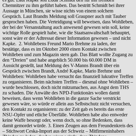
Chemnitzer zu ihm geführt haben. Das bestritt Schmidt bei ihrer
Aussage in München, sie wisse nichts von einem solchem
Gespräch. Laut Brandts Meldung soll Graupner auch mit Tauber
gesprochen haben. Die Verteidigung will beweisen, dass Wohlleben,
der bei der Versanstaltung auch anwesend gewesen sein soll, keine
wichtige Rolle gespielt habe, wie die Staatsanwaltschaft behauptet,
sonst wäre er der Adtressat dieser Information gewesen – und nicht
Kapke. 2. Wohllebens Freund Mario Brehme zu laden, der
bestätige, dass es im Oktober 2000 einen Kontakt zwischen
Wohlleben und zum Magazin stern gab. Das Blatt wollte Zugang zu
den “Dreien” und habe angeblich 50.000 bis 60.000 DM in
Aussicht gestellt, laut Meldung des V-Manns Brandt über ein
Gespräch zwischen Brandt, André Kapke, Mario Brehme und
Wohlleben: Wohlleben habe versucht das finanziell lukrative Treffen
zu organisieren. Beim nächsten Treffen – diesmal ohne Wohlleben –
wurde beschlossen, doch nicht mitzumachen, aus Angst dem THS
zu schaden. Die Anwälte des NPD-Funktionärs wollen damit
beweisen, dass wenn Wohlleben in die ganze Sache verstrickt
gewesen wäre, so würde er allein aus Selbstschutz nicht versuchen,
den Kontakt zu organisieren: zu der Zeit gab es bereits das erste
NSU-Opfer und etliche Überfälle. Wohlleben habe also entweder
keine Waffe besorgt oder, wenn doch, so ohne Bedenken, dass
damit gemordet würde. 3. Einen Zeugen aus dem Freundenkreis des
– Stichwort Ceska-Import aus der Schweiz – Mitfirmeninhabers