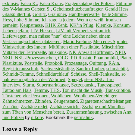
exklusiv
,
Falco K.
,
Falco Kraus
,
Fragenkatalog der Polizei
,
Führung
des V-Mannes Carsten S.
,
Geheimschutzbeauftragter
,
Gerald Hess
,
Glassplitterflut
,
Görlitz
,
Graupner
,
Handfeuerwaffe
,
helle Stimme
,
Hess
,
hohe Stimme
,
Ich sage ja jedem: Wenn er weiß
,
ironisch
gemeint
,
Keupstrasse
,
KHK Zenk
,
KK’in Pflug
,
Klemke
,
Konsum
,
Lebensgefahr
,
LfV Hessen
,
LfV mit Vermerk vertraulich
,
Lieferwagen
,
man müsse "nur" eine Leiche neben einem
Verfassungsschützer platzieren
,
Mario Brehme
,
Mercedes Sprinter
,
Ministerium des Innern
,
Mitführen einer Plastiktüte
,
Mitschriften
,
Mittäter der Terrorzelle
,
muskulös
,
NK-Anwalt Hoffmann
,
NPD
,
NSU
,
NSU-Prozesswochen
,
OLG
,
PD Rastatt
,
Phantombild
,
Piatto
,
Plastiktüte
,
Poststelle
,
Protokoll
,
Prozesstage
,
Quittung
,
RAin
,
Registrierausschub
,
Sachversteändige
,
Sandro Tauber
,
schmächtig
,
Schmidt-Temme
,
Schnelldurchlauf
,
Schüsse
,
Shell-Tankstelle
,
so
nah wie möglich an der Wahrheit
,
Spiegel
,
stern NSU Trio
Interview
,
Sturm
,
Supermarktkasse
,
Szczepanski
,
Tagesspiegel
,
Tattoo am Hals
,
Temme
,
THS
,
Ton macht die Musik
,
Transkribtion
,
Türsteher
,
vier Personen
,
Wohlleben
,
Wohlleben-Verteidiger
,
Zahnschmerzen
,
Zbinden
,
Zeugenstand
,
Zigarettenschachtelstangen
,
Zschäpe
,
Zschäpe redet
,
Zschäpe spricht
,
Zschäpe und Mundlos
,
zum Töten von Menschen bereit
,
Zusammenfassung
,
zwischen Amt
und Polizei
by
nikore
. Bookmark the
permalink
.
Leave a Reply