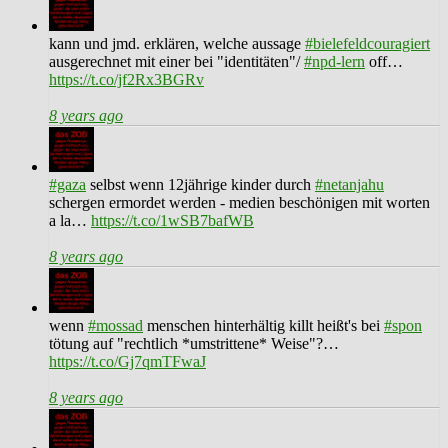
kann und jmd. erklären, welche aussage
#bielefeldcouragiert
ausgerechnet mit einer bei "identitäten"/
#npd-lern
off…
https://t.co/jf2Rx3BGRv
8 years ago
#gaza
selbst wenn 12jährige kinder durch
#netanjahu
schergen ermordet werden - medien beschönigen mit worten
a la…
https://t.co/1wSB7bafWB
8 years ago
wenn
#mossad
menschen hinterhältig killt heißt's bei
#spon
tötung auf "rechtlich *umstrittene* Weise"?…
https://t.co/Gj7qmTFwaJ
8 years ago