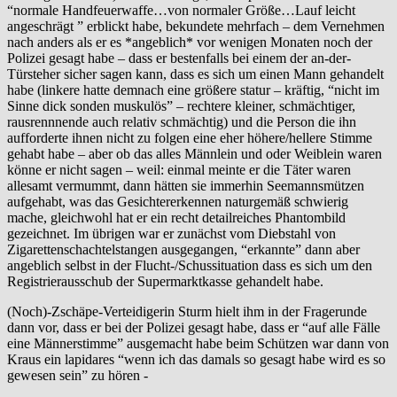
“normale Handfeuerwaffe…von normaler Größe…Lauf leicht
angeschrägt ” erblickt habe, bekundete mehrfach – dem Vernehmen
nach anders als er es *angeblich* vor wenigen Monaten noch der
Polizei gesagt habe – dass er bestenfalls bei einem der an-der-
Türsteher sicher sagen kann, dass es sich um einen Mann gehandelt
habe (linkere hatte demnach eine größere statur – kräftig, “nicht im
Sinne dick sonden muskulös” – rechtere kleiner, schmächtiger,
rausrennnende auch relativ schmächtig) und die Person die ihn
aufforderte ihnen nicht zu folgen eine eher höhere/hellere Stimme
gehabt habe – aber ob das alles Männlein und oder Weiblein waren
könne er nicht sagen – weil: einmal meinte er die Täter waren
allesamt vermummt, dann hätten sie immerhin Seemannsmützen
aufgehabt, was das Gesichtererkennen naturgemäß schwierig
mache, gleichwohl hat er ein recht detailreiches Phantombild
gezeichnet. Im übrigen war er zunächst vom Diebstahl von
Zigarettenschachtelstangen ausgegangen, “erkannte” dann aber
angeblich selbst in der Flucht-/Schussituation dass es sich um den
Registrierausschub der Supermarktkasse gehandelt habe.
(Noch)-Zschäpe-Verteidigerin Sturm hielt ihm in der Fragerunde
dann vor, dass er bei der Polizei gesagt habe, dass er “auf alle Fälle
eine Männerstimme” ausgemacht habe beim Schützen war dann von
Kraus ein lapidares “wenn ich das damals so gesagt habe wird es so
gewesen sein” zu hören -