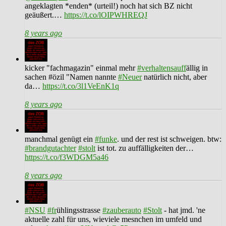
angeklagten *enden* (urteil!) noch hat sich BZ nicht
geäußert.…
https://t.co/lOIPWHREQJ
8 years ago
kicker "fachmagazin" einmal mehr
#verhaltensauff
ällig in
sachen #özil "Namen nannte
#Neuer
natürlich nicht, aber
da…
https://t.co/3l1VeEnK1q
8 years ago
manchmal genügt ein
#funke
. und der rest ist schweigen. btw:
#brandgutachter
#stolt
ist tot. zu auffälligkeiten der…
https://t.co/f3WDGM5a46
8 years ago
#NSU
#fr
ühlingsstrasse
#zauberauto
#Stolt
- hat jmd. 'ne
aktuelle zahl für uns, wieviele mesnchen im umfeld und