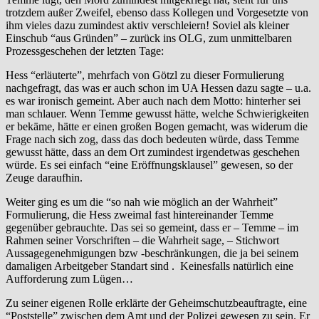
trotzdem außer Zweifel, ebenso dass Kollegen und Vorgesetzte von
ihm vieles dazu zumindest aktiv verschleiern! Soviel als kleiner
Einschub “aus Gründen” – zurück ins OLG, zum unmittelbaren
Prozessgeschehen der letzten Tage:
Hess “erläuterte”, mehrfach von Götzl zu dieser Formulierung
nachgefragt, das was er auch schon im UA Hessen dazu sagte – u.a.
es war ironisch gemeint. Aber auch nach dem Motto: hinterher sei
man schlauer. Wenn Temme gewusst hätte, welche Schwierigkeiten
er bekäme, hätte er einen großen Bogen gemacht, was widerum die
Frage nach sich zog, dass das doch bedeuten würde, dass Temme
gewusst hätte, dass an dem Ort zumindest irgendetwas geschehen
würde. Es sei einfach “eine Eröffnungsklausel” gewesen, so der
Zeuge daraufhin.
Weiter ging es um die “so nah wie möglich an der Wahrheit”
Formulierung, die Hess zweimal fast hintereinander Temme
gegenüber gebrauchte. Das sei so gemeint, dass er – Temme – im
Rahmen seiner Vorschriften – die Wahrheit sage, – Stichwort
Aussagegenehmigungen bzw -beschränkungen, die ja bei seinem
damaligen Arbeitgeber Standart sind . Keinesfalls natürlich eine
Aufforderung zum Lügen…
Zu seiner eigenen Rolle erklärte der Geheimschutzbeauftragte, eine
“Poststelle” zwischen dem Amt und der Polizei gewesen zu sein. Er