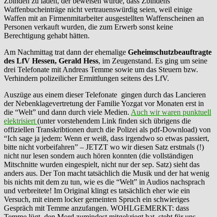
Zbinden zu laden, der beweisen würde, dass Zbindens
Waffenbucheinträge nicht vertrauenswürdig seien, weil einige
Waffen mit an Firmenmitarbeiter ausgestellten Waffenscheinen an
Personen verkauft wurden, die zum Erwerb sonst keine
Berechtigung gehabt hätten.
Am Nachmittag trat dann der ehemalige
Geheimschutzbeauftragte
des LfV Hessen, Gerald Hess
, im Zeugenstand. Es ging um seine
drei Telefonate mit Andreas Temme sowie um das Steuern bzw.
Verhindern polizeilicher Ermittlungen seitens des LfV.
Auszüge aus einem dieser Telefonate gingen durch das Lancieren
der Nebenklagevertretung der Familie Yozgat vor Monaten erst in
die “Welt” und dann durch viele Medien.
Auch wir waren punktuell
elektrisiert
(unter vorstehendem Link finden sich übrigens die
offiziellen Transkribtionen durch die Polizei als pdf-Download) von
“Ich sage ja jedem: Wenn er weiß, dass irgendwo so etwas passiert,
bitte nicht vorbeifahren” – JETZT wo wir diesen Satz erstmals (!)
nicht nur lesen sondern auch hören konnten (die vollständigen
Mitschnitte wurden eingespielt, nicht nur der sep. Satz) sieht das
anders aus. Der Ton macht tatsächlich die Musik und der hat wenig
bis nichts mit dem zu tun, wie es die “Welt” in Audios nachsprach
und verbreitete! Im Original klingt es tatsächlich eher wie ein
Versuch, mit einem locker gemeinten Spruch ein schwieriges
Gespräch mit Temme anzufangen. WOHLGEMERKT: dass
Temme lügt, den Mord zumindest mitgekriegt hat, steht für uns