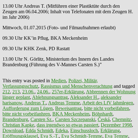
13.00 Uhr Andreas T. (Mitführen einer Plastiktüte durch den
Zeugen am 06.04.2006; Inhalt von Telefonaten mit dem Zeugen H.
im Jahr 2006)
Mittwoch, 01.07.2015 (Foto- und Filmaufnahmen erlaubt)
09.30 Uhr KK’in Pflug, BKA Meckenheim
09.30 Uhr KHK Zenk, PD Rastatt
13.00 Uhr N. Görlitz, Ministerium des Innern des Landes
Brandenburg (Führung des V-Mannes Carsten S.)”
This entry was posted in
Medien
,
Polizei, Militär,
Verfassungsschutz
,
Rassismus und Menschenverachtung
and tagged
212
,
213
,
23.06.
,
24.06.
,
257er-Erklärung
,
Abbrennen der Wohnung
länger geplant
,
Ablehnungsantrag
,
Aleksander H.
,
aleksander
harisanow
,
Andreas T.
,
Andreas Temme
,
Arbeit des LfV lahmlegen
,
Aufforderung zum Lügen
,
Beweisantrag
,
bitte nicht vorbeifahren
,
bitte nicht vorbeifanhren
,
BKA Meckenheim
,
Böhnhardt
,
Brandenburg
,
Carsten Sz.
,
Carsten Szczepanski
,
Česká
,
Chemnitz
,
Christian Kapke
,
dass irgendwo so etwas passiert
,
Dezember 1998
,
Download
,
Edda Schmidt
,
Edeka
,
Einschussloch
,
Erklärung
,
Eröffnungsklausel
,
Eva S.-T.
,
Eva Schmidt-Temme
,
Eva Temme
,