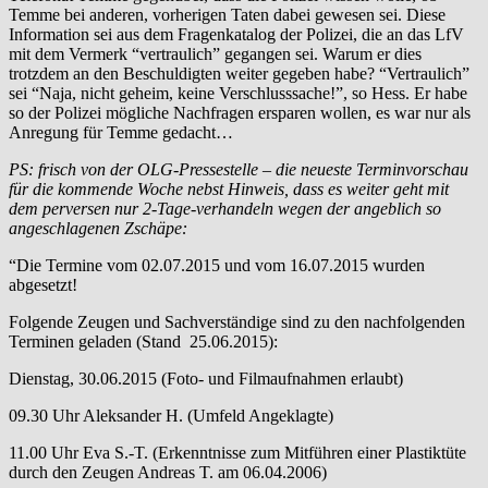
Temme bei anderen, vorherigen Taten dabei gewesen sei. Diese
Information sei aus dem Fragenkatalog der Polizei, die an das LfV
mit dem Vermerk “vertraulich” gegangen sei. Warum er dies
trotzdem an den Beschuldigten weiter gegeben habe? “Vertraulich”
sei “Naja, nicht geheim, keine Verschlusssache!”, so Hess. Er habe
so der Polizei mögliche Nachfragen ersparen wollen, es war nur als
Anregung für Temme gedacht…
PS: frisch von der OLG-Pressestelle – die neueste Terminvorschau
für die kommende Woche nebst Hinweis, dass es weiter geht mit
dem perversen nur 2-Tage-verhandeln wegen der angeblich so
angeschlagenen Zschäpe:
“Die Termine vom 02.07.2015 und vom 16.07.2015 wurden
abgesetzt!
Folgende Zeugen und Sachverständige sind zu den nachfolgenden
Terminen geladen (Stand 25.06.2015):
Dienstag, 30.06.2015 (Foto- und Filmaufnahmen erlaubt)
09.30 Uhr Aleksander H. (Umfeld Angeklagte)
11.00 Uhr Eva S.-T. (Erkenntnisse zum Mitführen einer Plastiktüte
durch den Zeugen Andreas T. am 06.04.2006)