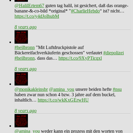
@HalilErtem67
guten tag halil, ist gesichert, daß das orange-
banane-&-co-bild *original* "
#CharlieHebdo
“ ist? nicht…
https://t.co/y4dJoIhubM
8 years ago
#heilbronn
"Mit Luftdruckpistole auf
Bäckereifachverkäuferin geschossen" verlautet
#diepolizei
#heilbronn
. dass das…
https://t.co/9XyPTicqxl
8 years ago
@monikakleinsbr
@amina_you
unsere beiden hefte
#nsu
haben zwar nun schon 4 bzw. 3 jahre auf dem buckel,
inhaltlich…
https://t.co/wkKxGErwHU
8 years ago
@amina_you
weder kann ein prozess mit den worten von