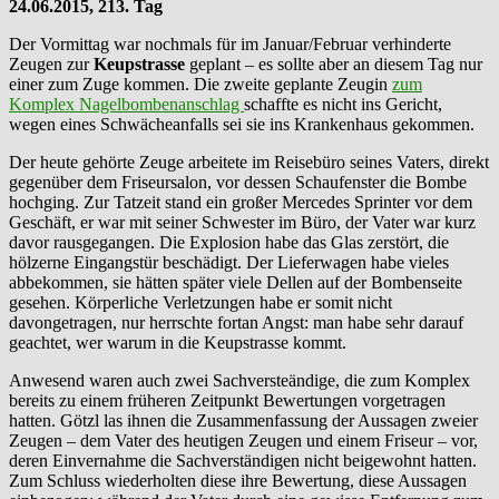
24.06.2015, 213. Tag
Der Vormittag war nochmals für im Januar/Februar verhinderte
Zeugen zur
Keupstrasse
geplant – es sollte aber an diesem Tag nur
einer zum Zuge kommen. Die zweite geplante Zeugin
zum
Komplex Nagelbombenanschlag
schaffte es nicht ins Gericht,
wegen eines Schwächeanfalls sei sie ins Krankenhaus gekommen.
Der heute gehörte Zeuge arbeitete im Reisebüro seines Vaters, direkt
gegenüber dem Friseursalon, vor dessen Schaufenster die Bombe
hochging. Zur Tatzeit stand ein großer Mercedes Sprinter vor dem
Geschäft, er war mit seiner Schwester im Büro, der Vater war kurz
davor rausgegangen. Die Explosion habe das Glas zerstört, die
hölzerne Eingangstür beschädigt. Der Lieferwagen habe vieles
abbekommen, sie hätten später viele Dellen auf der Bombenseite
gesehen. Körperliche Verletzungen habe er somit nicht
davongetragen, nur herrschte fortan Angst: man habe sehr darauf
geachtet, wer warum in die Keupstrasse kommt.
Anwesend waren auch zwei Sachversteändige, die zum Komplex
bereits zu einem früheren Zeitpunkt Bewertungen vorgetragen
hatten. Götzl las ihnen die Zusammenfassung der Aussagen zweier
Zeugen – dem Vater des heutigen Zeugen und einem Friseur – vor,
deren Einvernahme die Sachverständigen nicht beigewohnt hatten.
Zum Schluss wiederholten diese ihre Bewertung, diese Aussagen