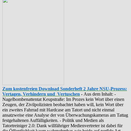
Zum kostenfreien Download Sonderheft 2 Jahre NSU-Prozess:
Vertagen, Verhindern und Vertuschen
-
Aus dem Inhalt: -
‪Nagelbombenattentat‬ ‎Keupstraße‬: Im Prozes kein Wort über einen
Zeugen, der Zivilpolizisten beobachtet haben will, kein Wort über
ein zweites Fahrrad mit Hardcase am Tatort und nicht einmal
ansatzweise eine Analyse der von Überwachungskameras am Tattag
festgehaltenen Auffälligkeiten. - Politik und Medien als
‪Tatortreiniger‬ 2.0: Dank willfähriger Medienvertreter ist dabei für
die Öffentlichkeit kaum wahrnehmbar, wie beide auf perfide Art