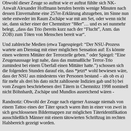
Obwohl dieser Zeuge so auftrat wie er auftrat fühlte sich NK-
Anwalt Alexander Hoffmann berufen bereits wenige Minuten nach
dessen Einvernahme eine 257er-Erklärung abzugeben, im Sinne nun
stehe entweder im Raum Zschäpe war mit am Set, oder wenn nicht
sie, dann sicher einer der Chemnitzer “88er”… und es sei nunmehr
belegt, „dass das Trio (bereits kurz nach der “Flucht”, Anm. das
ZOB) zum Töten von Menschen bereit war“.
Und zahlreiche Medien (etwa Tagesspiegel: “Der NSU-Prozess
wartete am Dienstag mit einer möglichen Sensation auf: Es könnte
einen weiteren Mittäter der Terrorzelle geben.” oder Spiegel: “Eine
Zeugenaussage legt nahe, dass das mutmaßliche Terror-Trio
zumindest bei einem Überfall einen Mittäter hatte.”) schossen sich
die folgenden Stunden darauf ein, dass *jetzt* wohl bewiesen wäre,
dass der NSU aus mindestens vier Personen bestand – als ob es a)
für mehr als drei bis dato nicht zahlloseste Indizien gab und b) bei
vom Zeugen beschriebenen drei Tätern in Chemnitzz 1998 nominell
nicht Böhnhardt, Zschäpe und Mundlos ausreichend wären -
Randnotiz: Obwohl der Zeuge nach eigener Aussage niemals von
einem Tattoo eines der Täter sprach waren ihm in einer von zwei in
sich geschlossenen Bildermappen zur möglichen Täteridentifikation
ausschließlich Männer mit einem tätowierten Schriftzug im rechten
Halsbereich gezeigt worden.