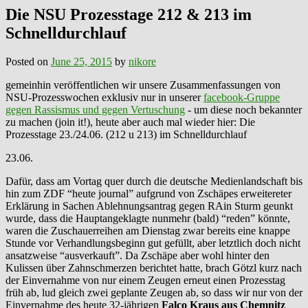
Die NSU Prozesstage 212 & 213 im
Schnelldurchlauf
Posted on
June 25, 2015
by
nikore
gemeinhin veröffentlichen wir unsere Zusammenfassungen von
NSU-Prozesswochen exklusiv nur in unserer
facebook-Gruppe
gegen Rassismus und gegen Vertuschung
- um diese noch bekannter
zu machen (join it!), heute aber auch mal wieder hier: Die
Prozesstage 23./24.06. (212 u 213) im Schnelldurchlauf
23.06.
Dafür, dass am Vortag quer durch die deutsche Medienlandschaft bis
hin zum ZDF “heute journal” aufgrund von Zschäpes erweitereter
Erklärung in Sachen Ablehnungsantrag gegen RAin Sturm geunkt
wurde, dass die Hauptangeklagte nunmehr (bald) “reden” könnte,
waren die Zuschauerreihen am Dienstag zwar bereits eine knappe
Stunde vor Verhandlungsbeginn gut gefüllt, aber letztlich doch nicht
ansatzweise “ausverkauft”. Da Zschäpe aber wohl hinter den
Kulissen über Zahnschmerzen berichtet hatte, brach Götzl kurz nach
der Einvernahme von nur einem Zeugen erneut einen Prozesstag
früh ab, lud gleich zwei geplante Zeugen ab, so dass wir nur von der
Einvernahme des heute 32-jährigen
Falco Kraus aus Chemnitz