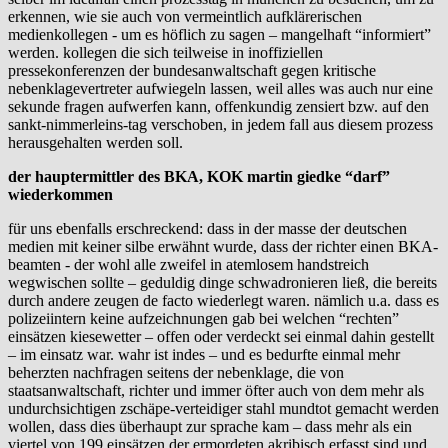
erkennen, wie sie auch von vermeintlich aufklärerischen
medienkollegen - um es höflich zu sagen – mangelhaft “informiert”
werden. kollegen die sich teilweise in inoffiziellen
pressekonferenzen der bundesanwaltschaft gegen kritische
nebenklagevertreter aufwiegeln lassen, weil alles was auch nur eine
sekunde fragen aufwerfen kann, offenkundig zensiert bzw. auf den
sankt-nimmerleins-tag verschoben, in jedem fall aus diesem prozess
herausgehalten werden soll.
der hauptermittler des BKA, KOK martin giedke “darf”
wiederkommen
für uns ebenfalls erschreckend: dass in der masse der deutschen
medien mit keiner silbe erwähnt wurde, dass der richter einen BKA-
beamten - der wohl alle zweifel in atemlosem handstreich
wegwischen sollte – geduldig dinge schwadronieren ließ, die bereits
durch andere zeugen de facto wiederlegt waren. nämlich u.a. dass es
polizeiintern keine aufzeichnungen gab bei welchen “rechten”
einsätzen kiesewetter – offen oder verdeckt sei einmal dahin gestellt
– im einsatz war. wahr ist indes – und es bedurfte einmal mehr
beherzten nachfragen seitens der nebenklage, die von
staatsanwaltschaft, richter und immer öfter auch von dem mehr als
undurchsichtigen zschäpe-verteidiger stahl mundtot gemacht werden
wollen, dass dies überhaupt zur sprache kam – dass mehr als ein
viertel von 199 einsätzen der ermordeten akribisch erfasst sind und