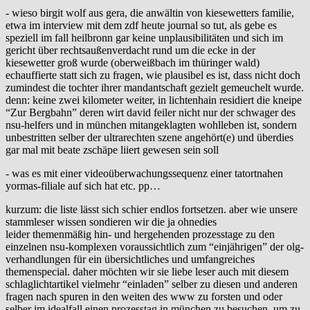
- wieso birgit wolf aus gera, die anwältin von kiesewetters familie,
etwa im interview mit dem zdf heute journal so tut, als gebe es
speziell im fall heilbronn gar keine unplausibilitäten und sich im
gericht über rechtsaußenverdacht rund um die ecke in der
kiesewetter groß wurde (oberweißbach im thüringer wald)
echauffierte statt sich zu fragen, wie plausibel es ist, dass nicht doch
zumindest die tochter ihrer mandantschaft gezielt gemeuchelt wurde.
denn: keine zwei kilometer weiter, in lichtenhain residiert die kneipe
“Zur Bergbahn” deren wirt david feiler nicht nur der schwager des
nsu-helfers und in münchen mitangeklagten wohlleben ist, sondern
unbestritten selber der ultrarechten szene angehört(e) und überdies
gar mal mit beate zschäpe liiert gewesen sein soll
- was es mit einer videoüberwachungssequenz einer tatortnahen
yormas-filiale auf sich hat etc. pp…
kurzum: die liste lässt sich schier endlos fortsetzen. aber wie unsere
stammleser wissen sondieren wir die ja ohnedies
leider themenmäßig hin- und hergehenden prozesstage zu den
einzelnen nsu-komplexen voraussichtlich zum “einjährigen” der olg-
verhandlungen für ein übersichtliches und umfangreiches
themenspecial. daher möchten wir sie liebe leser auch mit diesem
schlaglichtartikel vielmehr “einladen” selber zu diesen und anderen
fragen nach spuren in den weiten des www zu forsten und oder
selber im idealfall einen prozesstag in münchen zu besuchen, um zu