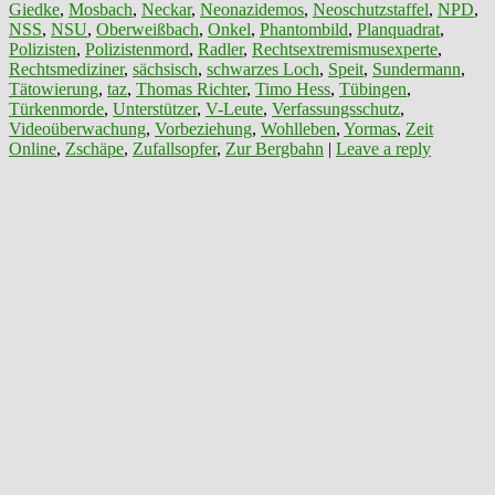
Giedke
,
Mosbach
,
Neckar
,
Neonazidemos
,
Neoschutzstaffel
,
NPD
,
NSS
,
NSU
,
Oberweißbach
,
Onkel
,
Phantombild
,
Planquadrat
,
Polizisten
,
Polizistenmord
,
Radler
,
Rechtsextremismusexperte
,
Rechtsmediziner
,
sächsisch
,
schwarzes Loch
,
Speit
,
Sundermann
,
Tätowierung
,
taz
,
Thomas Richter
,
Timo Hess
,
Tübingen
,
Türkenmorde
,
Unterstützer
,
V-Leute
,
Verfassungsschutz
,
Videoüberwachung
,
Vorbeziehung
,
Wohlleben
,
Yormas
,
Zeit
Online
,
Zschäpe
,
Zufallsopfer
,
Zur Bergbahn
|
Leave a reply