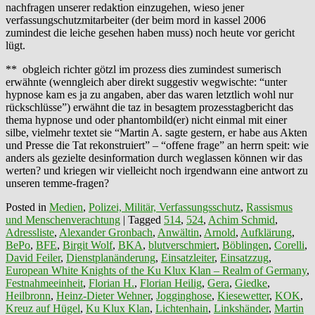
nachfragen unserer redaktion einzugehen, wieso jener
verfassungschutzmitarbeiter (der beim mord in kassel 2006
zumindest die leiche gesehen haben muss) noch heute vor gericht
lügt.
** obgleich richter götzl im prozess dies zumindest sumerisch
erwähnte (wenngleich aber direkt suggestiv wegwischte: “unter
hypnose kam es ja zu angaben, aber das waren letztlich wohl nur
rückschlüsse”) erwähnt die taz in besagtem prozesstagbericht das
thema hypnose und oder phantombild(er) nicht einmal mit einer
silbe, vielmehr textet sie “Martin A. sagte gestern, er habe aus Akten
und Presse die Tat rekonstruiert” – “offene frage” an herrn speit: wie
anders als gezielte desinformation durch weglassen können wir das
werten? und kriegen wir vielleicht noch irgendwann eine antwort zu
unseren temme-fragen?
Posted in
Medien
,
Polizei, Militär, Verfassungsschutz
,
Rassismus
und Menschenverachtung
|
Tagged
514
,
524
,
Achim Schmid
,
Adressliste
,
Alexander Gronbach
,
Anwältin
,
Arnold
,
Aufklärung
,
BePo
,
BFE
,
Birgit Wolf
,
BKA
,
blutverschmiert
,
Böblingen
,
Corelli
,
David Feiler
,
Dienstplanänderung
,
Einsatzleiter
,
Einsatzzug
,
European White Knights of the Ku Klux Klan – Realm of Germany
,
Festnahmeeinheit
,
Florian H.
,
Florian Heilig
,
Gera
,
Giedke
,
Heilbronn
,
Heinz-Dieter Wehner
,
Jogginghose
,
Kiesewetter
,
KOK
,
Kreuz auf Hügel
,
Ku Klux Klan
,
Lichtenhain
,
Linkshänder
,
Martin