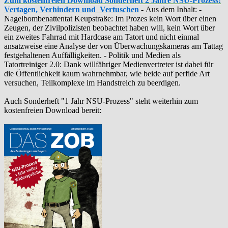
Zum kostenfreien Download Sonderheft 2 Jahre NSU-Prozess:
Vertagen, Verhindern und Vertuschen
-
Aus dem Inhalt: -
‪Nagelbombenattentat‬ ‎Keupstraße‬: Im Prozes kein Wort über einen
Zeugen, der Zivilpolizisten beobachtet haben will, kein Wort über
ein zweites Fahrrad mit Hardcase am Tatort und nicht einmal
ansatzweise eine Analyse der von Überwachungskameras am Tattag
festgehaltenen Auffälligkeiten. - Politik und Medien als
‪Tatortreiniger‬ 2.0: Dank willfähriger Medienvertreter ist dabei für
die Öffentlichkeit kaum wahrnehmbar, wie beide auf perfide Art
versuchen, Teilkomplexe im Handstreich zu beerdigen.
Auch Sonderheft "1 Jahr NSU-Prozess" steht weiterhin zum
kostenfreien Download bereit: