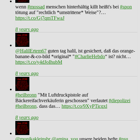
wenn
#mossad
menschen hinterhältig killt heißt's bei
#spon
tötung auf "rechtlich *umstrittene* Weise"?…
https://t.co/Gj7qmTFwaJ
8 years ago
@HalilErtem67
guten tag halil, ist gesichert, daß das orange-
banane-&-co-bild *original* "
#CharlieHebdo
“ ist? nicht…
https://t.co/y4dJoIhubM
8 years ago
#heilbronn
"Mit Luftdruckpistole auf
Bäckereifachverkäuferin geschossen" verlautet
#diepolizei
#heilbronn
. dass das…
https://t.co/9XyPTicqxl
8 years ago
@monikakleinsbr
@amina_you
unsere beiden hefte
#nsu