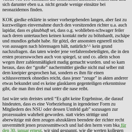
sich darunter eben u.a. nicht gerade wenige einsätze bei
neonazidemos finden.
KOK giedke erklärte in seiner vorhergehenden langen, aber fast zu
kurzweiligen einvernahme durch den vorsitzenden richter u.a. auch
lapidar, dass es
glaubhaft
sei, dass o.g. wohlleben-schwager feiler
nach deren untertauchen keinen kontakt mehr zu böhnhardt, zschäpe
und mundlos gehabt habe. für götzl, der ansonsten egnerell nichts
von aussagen nach hörensagen hält, natürlich^^ kein grund
nachzufragen. das taten wieder jene verfahrensbeteiligten, die in den
ersten prozesswochen auch von spiegel, sz und co. allein schon
wegen ihrer zahlenmäßigkeit madig gemacht wurden. und so kam
heraus, dass der “große” nachermittler giedke nicht mal selber mit
dem kneipier gesprochen hat, sondern es ihm für einen
schlussvermerk ohnedies reicht, dass jener “zeuge” in akten anderer
etwas bekundet und es keine glasklaren gegenteiligen erkenntnisse
gibt, die man ihm drei mal unter die nase reibt.
fast wäre sein dreistes urteil “Es gibt keine Ergebnisse, die darauf
hindeuten, dass es eine Vorbeziehung in irgendeiner Form zu
Mitgliedern des NSU oder dessen Umfeld gab” sozusagen zur
prozessualen wahrheit geworden. statt vieles strittige und
aberwitzige mit dem zeugen abzuklären beendete der richter recht
unvermittelt jenen prozessmittwoch und lud den herrn vom bka
für
den 30. januar erneut
. wir sind gespannt, wie die werten kollegen