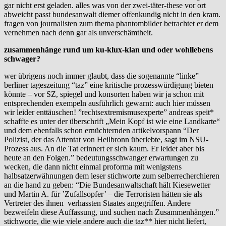
gar nicht erst geladen. alles was von der zwei-täter-these vor ort
abweicht passt bundesanwalt diemer offenkundig nicht in den kram.
fragen von journalisten zum thema phantombilder betrachtet er dem
vernehmen nach denn gar als unverschämtheit.
zusammenhänge rund um ku-klux-klan und oder wohllebens
schwager?
wer übrigens noch immer glaubt, dass die sogenannte “linke”
berliner tageszeitung “taz” eine kritische prozesswürdigung bieten
könnte – vor SZ, spiegel und konsorten haben wir ja schon mit
entsprechenden exempeln ausführlich gewarnt: auch hier müssen
wir leider enttäuschen! ”rechtsextremismusexperte” andreas speit*
schaffte es unter der überschrift „Mein Kopf ist wie eine Landkarte“
und dem ebenfalls schon ernüchternden artikelvorspann “Der
Polizist, der das Attentat von Heilbronn überlebte, sagt im NSU-
Prozess aus. An die Tat erinnert er sich kaum. Er leidet aber bis
heute an den Folgen.” bedeutungsschwanger erwartungen zu
wecken, die dann nicht einmal proforma mit wenigstens
halbsatzerwähnungen dem leser stichworte zum selberrecherchieren
an die hand zu geben: “Die Bundesanwaltschaft hält Kiesewetter
und Martin A. für ’Zufallsopfer’ – die Terroristen hätten sie als
Vertreter des ihnen verhassten Staates angegriffen. Andere
bezweifeln diese Auffassung, und suchen nach Zusammenhängen.”
stichworte, die wie viele andere auch die taz** hier nicht liefert,