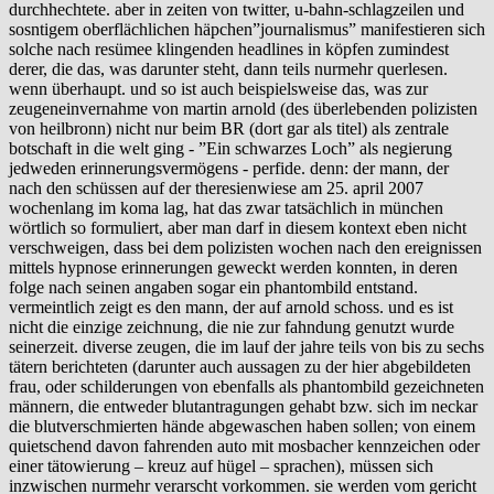
durchhechtete. aber in zeiten von twitter, u-bahn-schlagzeilen und
sosntigem oberflächlichen häpchen”journalismus” manifestieren sich
solche nach resümee klingenden headlines in köpfen zumindest
derer, die das, was darunter steht, dann teils nurmehr querlesen.
wenn überhaupt. und so ist auch beispielsweise das, was zur
zeugeneinvernahme von martin arnold (des überlebenden polizisten
von heilbronn) nicht nur beim BR (dort gar als titel) als zentrale
botschaft in die welt ging - ”Ein schwarzes Loch” als negierung
jedweden erinnerungsvermögens - perfide. denn: der mann, der
nach den schüssen auf der theresienwiese am 25. april 2007
wochenlang im koma lag, hat das zwar tatsächlich in münchen
wörtlich so formuliert, aber man darf in diesem kontext eben nicht
verschweigen, dass bei dem polizisten wochen nach den ereignissen
mittels hypnose erinnerungen geweckt werden konnten, in deren
folge nach seinen angaben sogar ein phantombild entstand.
vermeintlich zeigt es den mann, der auf arnold schoss. und es ist
nicht die einzige zeichnung, die nie zur fahndung genutzt wurde
seinerzeit. diverse zeugen, die im lauf der jahre teils von bis zu sechs
tätern berichteten (darunter auch aussagen zu der hier abgebildeten
frau, oder schilderungen von ebenfalls als phantombild gezeichneten
männern, die entweder blutantragungen gehabt bzw. sich im neckar
die blutverschmierten hände abgewaschen haben sollen; von einem
quietschend davon fahrenden auto mit mosbacher kennzeichen oder
einer tätowierung – kreuz auf hügel – sprachen), müssen sich
inzwischen nurmehr verarscht vorkommen. sie werden vom gericht