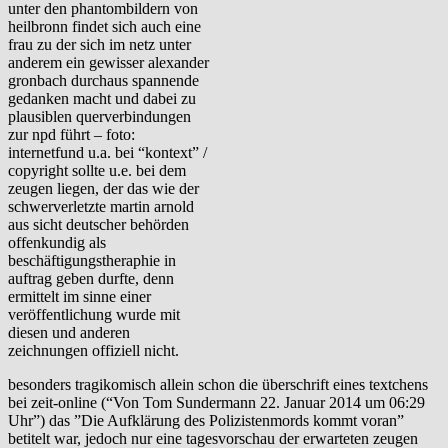
unter den phantombildern von
heilbronn findet sich auch eine
frau zu der sich im netz unter
anderem ein gewisser alexander
gronbach durchaus spannende
gedanken macht und dabei zu
plausiblen querverbindungen
zur npd führt – foto:
internetfund u.a. bei “kontext” /
copyright sollte u.e. bei dem
zeugen liegen, der das wie der
schwerverletzte martin arnold
aus sicht deutscher behörden
offenkundig als
beschäftigungstheraphie in
auftrag geben durfte, denn
ermittelt im sinne einer
veröffentlichung wurde mit
diesen und anderen
zeichnungen offiziell nicht.
besonders tragikomisch allein schon die überschrift eines textchens
bei zeit-online (“Von Tom Sundermann 22. Januar 2014 um 06:29
Uhr”) das ”Die Aufklärung des Polizistenmords kommt voran”
betitelt war, jedoch nur eine tagesvorschau der erwarteten zeugen