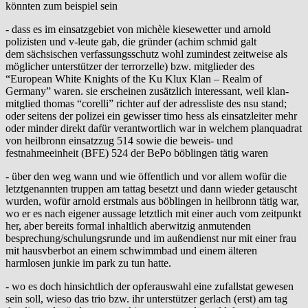
könnten zum beispiel sein
- dass es im einsatzgebiet von michèle kiesewetter und arnold
polizisten und v-leute gab, die gründer (achim schmid galt
dem sächsischen verfassungsschutz wohl zumindest zeitweise als
möglicher unterstützer der terrorzelle) bzw. mitglieder des
“European White Knights of the Ku Klux Klan – Realm of
Germany” waren. sie erscheinen zusätzlich interessant, weil klan-
mitglied thomas “corelli” richter auf der adressliste des nsu stand;
oder seitens der polizei ein gewisser timo hess als einsatzleiter mehr
oder minder direkt dafür verantwortlich war in welchem planquadrat
von heilbronn einsatzzug 514 sowie die beweis- und
festnahmeeinheit (BFE) 524 der BePo böblingen tätig waren
- über den weg wann und wie öffentlich und vor allem wofür die
letztgenannten truppen am tattag besetzt und dann wieder getauscht
wurden, wofür arnold erstmals aus böblingen in heilbronn tätig war,
wo er es nach eigener aussage letztlich mit einer auch vom zeitpunkt
her, aber bereits formal inhaltlich aberwitzig anmutenden
besprechung/schulungsrunde und im außendienst nur mit einer frau
mit hausvberbot an einem schwimmbad und einem älteren
harmlosen junkie im park zu tun hatte.
- wo es doch hinsichtlich der opferauswahl eine zufallstat gewesen
sein soll, wieso das trio bzw. ihr unterstützer gerlach (erst) am tag