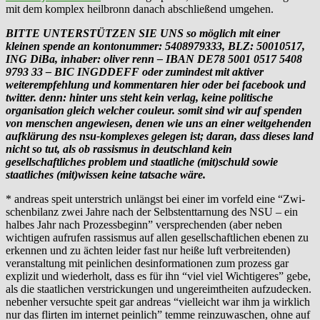
mit dem komplex heilbronn danach abschließend umgehen.
BITTE UNTERSTÜTZEN SIE UNS so möglich mit einer
kleinen spende an kontonummer: 5408979333, BLZ: 50010517,
ING DiBa, inhaber: oliver renn – IBAN DE78 5001 0517 5408
9793 33 – BIC INGDDEFF oder zumindest mit aktiver
weiterempfehlung und kommentaren hier oder bei facebook und
twitter. denn: hinter uns steht kein verlag, keine politische
organisation gleich welcher couleur. somit sind wir auf spenden
von menschen angewiesen, denen wie uns an einer weitgehenden
aufklärung des nsu-komplexes gelegen ist; daran, dass dieses land
nicht so tut, als ob rassismus in deutschland kein
gesellschaftliches problem und staatliche (mit)schuld sowie
staatliches (mit)wissen keine tatsache wäre.
* andreas speit unterstrich unlängst bei einer im vorfeld eine “Zwi­
schen­bi­lanz zwei Jahre nach der Selbst­ent­tar­nung des NSU – ein
hal­bes Jahr nach Pro­zess­be­ginn” versprechenden (aber neben
wichtigen aufrufen rassismus auf allen gesellschaftlichen ebenen zu
erkennen und zu ächten leider fast nur heiße luft verbreitenden)
veranstaltung mit peinlichen desinformationen zum prozess gar
explizit und wiederholt, dass es für ihn “viel viel Wichtigeres” gebe,
als die staatlichen verstrickungen und ungereimtheiten aufzudecken.
nebenher versuchte speit gar andreas “vielleicht war ihm ja wirklich
nur das flirten im internet peinlich” temme reinzuwaschen, ohne auf