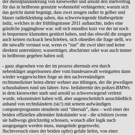
der dienstplanänderung von kiesewetter und arnold den mietvertrag
für das in heilbronn genutzte wohnmobil verlängerten; warum sich
das gericht damit begnügt, dass zwei zeugen radler in gelber und
blauer radlerkleidung sahen, das schwerwiegende blutbespritzte
indiz, welches in der frühlingstrasse 2011 auftauchte, indes eine
gräuliche jogginghose war. soll sich mundlos kurz vor der tat noch
in bequemere klamotten gestürzt haben, und das obwohl die zeugen
auch keinen rucksack beschrieben, sich ohnedies die frage stellt, wo
die tatwaffe verstaut war, wenn es “nur” die zwei täter und keine
direkten unterstützer, wasserträger, abschirmer oder was auch immer
in heilbronn gegeben haben soll;
- ganz abgesehen von der im prozess abermals erst durch
nebenkläger angerissenen aber vom bundesanwalt weingarten dann
wieder weggewischten frage an den sachverständigen
rechtsmediziner heinz-dieter wehner aus tübingen, der die jeweiligen
schussbahnen rund um fahrer- bzw. beifahrertür des polizei-BMWs
in dem kiesewetter starb und arnold so schwerwiegend verletzt
wurde, rekonstruiert haben will, aber augenscheinlich ausschließlich
anhand von rechtshändern (sic!) mit seinem aufwändigen
computerprogramm simulierte und “übersah”, dass – weil einer der
beiden offiziellen alleintäter linkshänder war - die schützen (wenn
sie halbwegs gleichzeitig schossen, wonach aller logik nach
ausgegangen werden muss, mangelnde gegenwehr,
fluchtversuch eines der beiden opfer) gefahr liefen, von einer