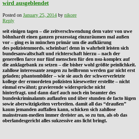
wird ausgeblendet
Posted on
January 25, 2014
by
nikore
Reply
seit einigen tagen – die zeitverschwendung dem vater von uwe
böhnhardt einen ganzen prozesstag einzuräumen mal außen
vor – ging es in münchen primär um die aufklärung
des polizistenmords. scheinbar! denn in wahrheit leisten sich
bundesanwaltschaft und richterschaft hierzu – nach der
generellen farce nur fünf menschen für den nsu-komplex auf
die anklagebank zu setzen – die bisher wohl größte peinlichkeit.
zahllose interessante zeugen zu heilbronn werden gar nicht erst
geladen; phantombilder – wie sie auch der schwerverletzte
kollege der ermordeten polizisten kiesewetter erstellte – nicht
einmal erwähnt; gravierende widersprüche nicht
hinterfragt. und dann darf auch noch ein beamter des
bundeskriminalamts auflaufen und über stunden de facto lügen
sowie aberwitzigkeiten verbreiten. damit all das “draußen”
kaum jemanden auffallen kann, schicken sich zahllose
mainstream-medien immer dreister an, so zu tun, als ob das
oberlandesgericht alles sukzessive ans licht bringt.