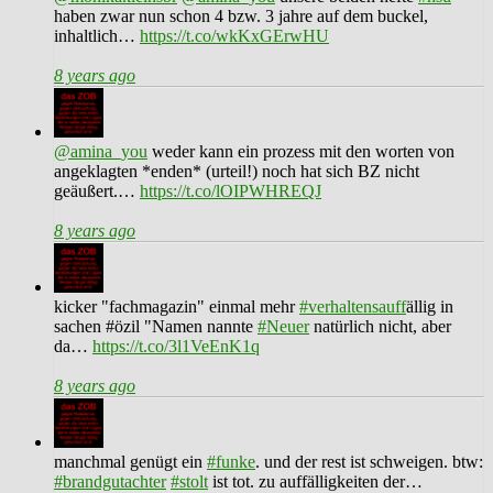
haben zwar nun schon 4 bzw. 3 jahre auf dem buckel,
inhaltlich…
https://t.co/wkKxGErwHU
8 years ago
@amina_you
weder kann ein prozess mit den worten von
angeklagten *enden* (urteil!) noch hat sich BZ nicht
geäußert.…
https://t.co/lOIPWHREQJ
8 years ago
kicker "fachmagazin" einmal mehr
#verhaltensauff
ällig in
sachen #özil "Namen nannte
#Neuer
natürlich nicht, aber
da…
https://t.co/3l1VeEnK1q
8 years ago
manchmal genügt ein
#funke
. und der rest ist schweigen. btw:
#brandgutachter
#stolt
ist tot. zu auffälligkeiten der…