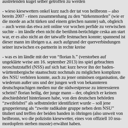
austretenden kugel selber getroffen zu werden
- wieso kiesewetters onkel kurz nach der tat von heilbronn – also
bereits 2007 - einen zusammenhang zu den “türkenmorden” (wie er
die morde an acht türken und einem griechen nannte) sah, obgleich
– auch wenn das etwa zeit online vor wochen perfide zu verwischen
suchte – im ländle eben nicht die berühmt-berüchtigte ceska am start
war, er es also nicht an der tatwaffe festmachen konnte; spannend ist
dieser mann im übrigen u.a. auch aufgrund der querverbindungen
seiner inzwischen ex-partnerin in rechte kreise
- was es im ländle mit der von “florian h.” (verstorben auf
ungeklärte weise am 16. september 2013) ins spiel gebrachten
neoschutzstaffel (NSS) auf sich hat: kurz bevor ihn der baden-
württembergische staatsschutz nochmals zu möglichen komplizen
des NSU verhören konnte, auch zu jener ominösen organisation, die
wiederum außer uns und der jungen welt von bekannteren
deutschsprachigen medien nur die südwestpresse zu interessieren
scheint? florian heilig, der junge mann – der, obgleich er keinen
abschiedsbrief hinterlassen habe, von den deutschen behörden
“zweifelsfrei” als selbstmörder identifiziert wurde – soll jene
grupperierung als “zweite radikalste gruppe neben dem NSU”
tituliert und treffen der beiden banden in öhringen (also unweit von
heilbronn, wo die polizistin kiesewetter, eines von offiziell 10 nsu-
mordopfern sterben musste) erwähnt haben.