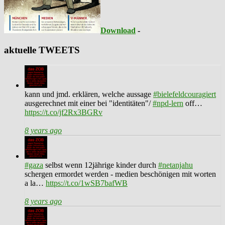
Download
-
aktuelle TWEETS
kann und jmd. erklären, welche aussage
#bielefeldcouragiert
ausgerechnet mit einer bei "identitäten"/
#npd-lern
off…
https://t.co/jf2Rx3BGRv
8 years ago
#gaza
selbst wenn 12jährige kinder durch
#netanjahu
schergen ermordet werden - medien beschönigen mit worten
a la…
https://t.co/1wSB7bafWB
8 years ago