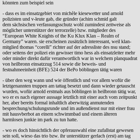
könnten zum beispiel sein
- dass es im einsatzgebiet von michèle kiesewetter und arnold
polizisten und v-leute gab, die gründer (achim schmid galt
dem sächsischen verfassungsschutz wohl zumindest zeitweise als
möglicher unterstützer der terrorzelle) bzw. mitglieder des
“European White Knights of the Ku Klux Klan – Realm of
Germany” waren. sie erscheinen zusätzlich interessant, weil klan-
mitglied thomas “corelli” richter auf der adressliste des nsu stand;
oder seitens der polizei ein gewisser timo hess als einsatzleiter mehr
oder minder direkt dafür verantwortlich war in welchem planquadrat
von heilbronn einsatzzug 514 sowie die beweis- und
festnahmeeinheit (BFE) 524 der BePo böblingen tätig waren
- über den weg wann und wie öffentlich und vor allem wofür die
letztgenannten truppen am tattag besetzt und dann wieder getauscht
wurden, wofür arnold erstmals aus böblingen in heilbronn tätig war,
wo er es nach eigener aussage letztlich mit einer auch vom zeitpunkt
her, aber bereits formal inhaltlich aberwitzig anmutenden
besprechung/schulungsrunde und im außendienst nur mit einer frau
mit hausvberbot an einem schwimmbad und einem älteren
harmlosen junkie im park zu tun hatte.
- wo es doch hinsichtlich der opferauswahl eine zufallstat gewesen
sein soll, wieso das trio bzw. ihr unterstützer gerlach (erst) am tag