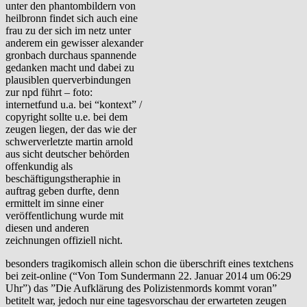
unter den phantombildern von
heilbronn findet sich auch eine
frau zu der sich im netz unter
anderem ein gewisser alexander
gronbach durchaus spannende
gedanken macht und dabei zu
plausiblen querverbindungen
zur npd führt – foto:
internetfund u.a. bei “kontext” /
copyright sollte u.e. bei dem
zeugen liegen, der das wie der
schwerverletzte martin arnold
aus sicht deutscher behörden
offenkundig als
beschäftigungstheraphie in
auftrag geben durfte, denn
ermittelt im sinne einer
veröffentlichung wurde mit
diesen und anderen
zeichnungen offiziell nicht.
besonders tragikomisch allein schon die überschrift eines textchens
bei zeit-online (“Von Tom Sundermann 22. Januar 2014 um 06:29
Uhr”) das ”Die Aufklärung des Polizistenmords kommt voran”
betitelt war, jedoch nur eine tagesvorschau der erwarteten zeugen