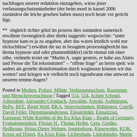
nachfragen unserer redaktion einzugehen, wieso jener
verfassungschutzmitarbeiter (der beim mord in kassel 2006
zumindest die leiche gesehen haben muss) noch heute vor gericht
lügt.
** obgleich richter götzl im prozess dies zumindest sumerisch
erwähnte (wenngleich aber direkt suggestiv wegwischte: “unter
hypnose kam es ja zu angaben, aber das waren letztlich wohl nur
rückschlüsse”) erwähnt die taz in besagtem prozesstagbericht das
thema hypnose und oder phantombild(er) nicht einmal mit einer
silbe, vielmehr textet sie “Martin A. sagte gestern, er habe aus Akten
und Presse die Tat rekonstruiert” – “offene frage” an herrn speit: wie
anders als gezielte desinformation durch weglassen können wir das
werten? und kriegen wir vielleicht noch irgendwann eine antwort zu
unseren temme-fragen?
Posted in
Medien
,
Polizei, Militär, Verfassungsschutz
,
Rassismus
und Menschenverachtung
|
Tagged
514
,
524
,
Achim Schmid
,
Adressliste
,
Alexander Gronbach
,
Anwältin
,
Arnold
,
Aufklärung
,
BePo
,
BFE
,
Birgit Wolf
,
BKA
,
blutverschmiert
,
Böblingen
,
Corelli
,
David Feiler
,
Dienstplanänderung
,
Einsatzleiter
,
Einsatzzug
,
European White Knights of the Ku Klux Klan – Realm of Germany
,
Festnahmeeinheit
,
Florian H.
,
Florian Heilig
,
Gera
,
Giedke
,
Heilbronn
,
Heinz-Dieter Wehner
,
Jogginghose
,
Kiesewetter
,
KOK
,
Kreuz auf Hügel
,
Ku Klux Klan
,
Lichtenhain
,
Linkshänder
,
Martin