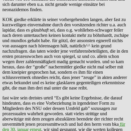
sich darunter eben u.a. nicht gerade wenige einsätze bei
neonazidemos finden.
KOK giedke erklärte in seiner vorhergehenden langen, aber fast zu
kurzweiligen einvernahme durch den vorsitzenden richter u.a. auch
lapidar, dass es
glaubhaft
sei, dass o.g. wohlleben-schwager feiler
nach deren untertauchen keinen kontakt mehr zu böhnhardt, zschäpe
und mundlos gehabt habe. für götzl, der ansonsten egnerell nichts
von aussagen nach hörensagen hält, natürlich^^ kein grund
nachzufragen. das taten wieder jene verfahrensbeteiligten, die in den
ersten prozesswochen auch von spiegel, sz und co. allein schon
wegen ihrer zahlenmäßigkeit madig gemacht wurden. und so kam
heraus, dass der “große” nachermittler giedke nicht mal selber mit
dem kneipier gesprochen hat, sondern es ihm für einen
schlussvermerk ohnedies reicht, dass jener “zeuge” in akten anderer
etwas bekundet und es keine glasklaren gegenteiligen erkenntnisse
gibt, die man ihm drei mal unter die nase reibt.
fast wäre sein dreistes urteil “Es gibt keine Ergebnisse, die darauf
hindeuten, dass es eine Vorbeziehung in irgendeiner Form zu
Mitgliedern des NSU oder dessen Umfeld gab” sozusagen zur
prozessualen wahrheit geworden. statt vieles strittige und
aberwitzige mit dem zeugen abzuklären beendete der richter recht
unvermittelt jenen prozessmittwoch und lud den herrn vom bka
für
den 30. januar erneut
. wir sind gespannt, wie die werten kollegen