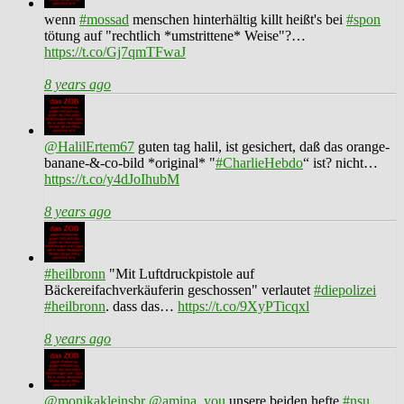
wenn
#mossad
menschen hinterhältig killt heißt's bei
#spon
tötung auf "rechtlich *umstrittene* Weise"?…
https://t.co/Gj7qmTFwaJ
8 years ago
@HalilErtem67
guten tag halil, ist gesichert, daß das orange-
banane-&-co-bild *original* "
#CharlieHebdo
“ ist? nicht…
https://t.co/y4dJoIhubM
8 years ago
#heilbronn
"Mit Luftdruckpistole auf
Bäckereifachverkäuferin geschossen" verlautet
#diepolizei
#heilbronn
. dass das…
https://t.co/9XyPTicqxl
8 years ago
@monikakleinsbr
@amina_you
unsere beiden hefte
#nsu