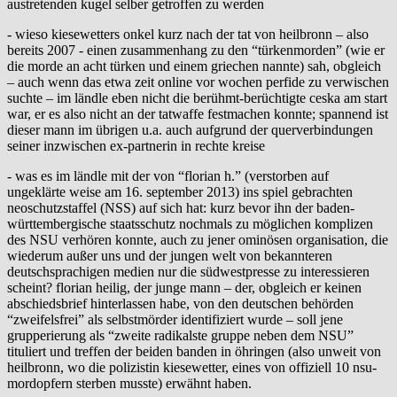
austretenden kugel selber getroffen zu werden
- wieso kiesewetters onkel kurz nach der tat von heilbronn – also
bereits 2007 - einen zusammenhang zu den “türkenmorden” (wie er
die morde an acht türken und einem griechen nannte) sah, obgleich
– auch wenn das etwa zeit online vor wochen perfide zu verwischen
suchte – im ländle eben nicht die berühmt-berüchtigte ceska am start
war, er es also nicht an der tatwaffe festmachen konnte; spannend ist
dieser mann im übrigen u.a. auch aufgrund der querverbindungen
seiner inzwischen ex-partnerin in rechte kreise
- was es im ländle mit der von “florian h.” (verstorben auf
ungeklärte weise am 16. september 2013) ins spiel gebrachten
neoschutzstaffel (NSS) auf sich hat: kurz bevor ihn der baden-
württembergische staatsschutz nochmals zu möglichen komplizen
des NSU verhören konnte, auch zu jener ominösen organisation, die
wiederum außer uns und der jungen welt von bekannteren
deutschsprachigen medien nur die südwestpresse zu interessieren
scheint? florian heilig, der junge mann – der, obgleich er keinen
abschiedsbrief hinterlassen habe, von den deutschen behörden
“zweifelsfrei” als selbstmörder identifiziert wurde – soll jene
grupperierung als “zweite radikalste gruppe neben dem NSU”
tituliert und treffen der beiden banden in öhringen (also unweit von
heilbronn, wo die polizistin kiesewetter, eines von offiziell 10 nsu-
mordopfern sterben musste) erwähnt haben.