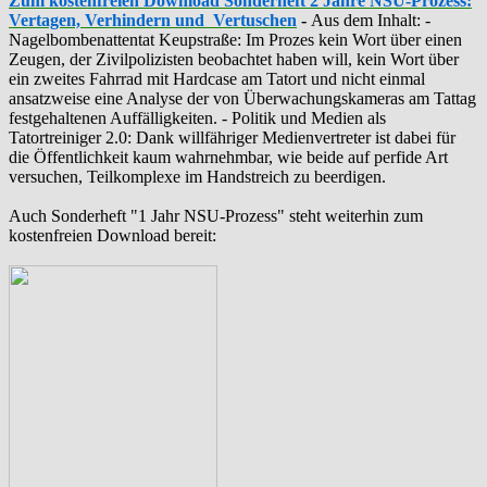
Zum kostenfreien Download Sonderheft 2 Jahre NSU-Prozess:
Vertagen, Verhindern und Vertuschen
-
Aus dem Inhalt: -
‪Nagelbombenattentat‬ ‎Keupstraße‬: Im Prozes kein Wort über einen
Zeugen, der Zivilpolizisten beobachtet haben will, kein Wort über
ein zweites Fahrrad mit Hardcase am Tatort und nicht einmal
ansatzweise eine Analyse der von Überwachungskameras am Tattag
festgehaltenen Auffälligkeiten. - Politik und Medien als
‪Tatortreiniger‬ 2.0: Dank willfähriger Medienvertreter ist dabei für
die Öffentlichkeit kaum wahrnehmbar, wie beide auf perfide Art
versuchen, Teilkomplexe im Handstreich zu beerdigen.
Auch Sonderheft "1 Jahr NSU-Prozess" steht weiterhin zum
kostenfreien Download bereit: