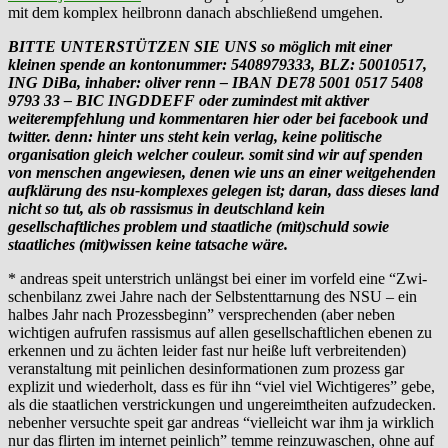
mit dem komplex heilbronn danach abschließend umgehen.
BITTE UNTERSTÜTZEN SIE UNS so möglich mit einer
kleinen spende an kontonummer: 5408979333, BLZ: 50010517,
ING DiBa, inhaber: oliver renn – IBAN DE78 5001 0517 5408
9793 33 – BIC INGDDEFF oder zumindest mit aktiver
weiterempfehlung und kommentaren hier oder bei facebook und
twitter. denn: hinter uns steht kein verlag, keine politische
organisation gleich welcher couleur. somit sind wir auf spenden
von menschen angewiesen, denen wie uns an einer weitgehenden
aufklärung des nsu-komplexes gelegen ist; daran, dass dieses land
nicht so tut, als ob rassismus in deutschland kein
gesellschaftliches problem und staatliche (mit)schuld sowie
staatliches (mit)wissen keine tatsache wäre.
* andreas speit unterstrich unlängst bei einer im vorfeld eine “Zwi­
schen­bi­lanz zwei Jahre nach der Selbst­ent­tar­nung des NSU – ein
hal­bes Jahr nach Pro­zess­be­ginn” versprechenden (aber neben
wichtigen aufrufen rassismus auf allen gesellschaftlichen ebenen zu
erkennen und zu ächten leider fast nur heiße luft verbreitenden)
veranstaltung mit peinlichen desinformationen zum prozess gar
explizit und wiederholt, dass es für ihn “viel viel Wichtigeres” gebe,
als die staatlichen verstrickungen und ungereimtheiten aufzudecken.
nebenher versuchte speit gar andreas “vielleicht war ihm ja wirklich
nur das flirten im internet peinlich” temme reinzuwaschen, ohne auf