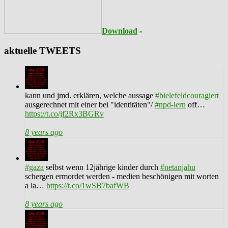
Download
-
aktuelle TWEETS
kann und jmd. erklären, welche aussage
#bielefeldcouragiert
ausgerechnet mit einer bei "identitäten"/
#npd-lern
off…
https://t.co/jf2Rx3BGRv
8 years ago
#gaza
selbst wenn 12jährige kinder durch
#netanjahu
schergen ermordet werden - medien beschönigen mit worten
a la…
https://t.co/1wSB7bafWB
8 years ago