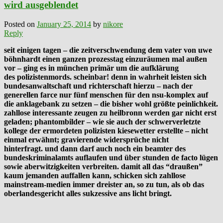
wird ausgeblendet
Posted on
January 25, 2014
by
nikore
Reply
seit einigen tagen – die zeitverschwendung dem vater von uwe
böhnhardt einen ganzen prozesstag einzuräumen mal außen
vor – ging es in münchen primär um die aufklärung
des polizistenmords. scheinbar! denn in wahrheit leisten sich
bundesanwaltschaft und richterschaft hierzu – nach der
generellen farce nur fünf menschen für den nsu-komplex auf
die anklagebank zu setzen – die bisher wohl größte peinlichkeit.
zahllose interessante zeugen zu heilbronn werden gar nicht erst
geladen; phantombilder – wie sie auch der schwerverletzte
kollege der ermordeten polizisten kiesewetter erstellte – nicht
einmal erwähnt; gravierende widersprüche nicht
hinterfragt. und dann darf auch noch ein beamter des
bundeskriminalamts auflaufen und über stunden de facto lügen
sowie aberwitzigkeiten verbreiten. damit all das “draußen”
kaum jemanden auffallen kann, schicken sich zahllose
mainstream-medien immer dreister an, so zu tun, als ob das
oberlandesgericht alles sukzessive ans licht bringt.