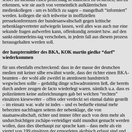
erkennen, wie sie auch von vermeintlich aufklärerischen
medienkollegen - um es höflich zu sagen – mangelhaft “informiert”
werden. kollegen die sich teilweise in inoffiziellen
pressekonferenzen der bundesanwaltschaft gegen kritische
nebenklagevertreter aufwiegeln lassen, weil alles was auch nur eine
sekunde fragen aufwerfen kann, offenkundig zensiert bzw. auf den
sankt-nimmerleins-tag verschoben, in jedem fall aus diesem prozess
herausgehalten werden soll.
der hauptermittler des BKA, KOK martin giedke “darf”
wiederkommen
für uns ebenfalls erschreckend: dass in der masse der deutschen
medien mit keiner silbe erwähnt wurde, dass der richter einen BKA-
beamten - der wohl alle zweifel in atemlosem handstreich
wegwischen sollte – geduldig dinge schwadronieren ließ, die bereits
durch andere zeugen de facto wiederlegt waren. nämlich u.a. dass es
polizeiintern keine aufzeichnungen gab bei welchen “rechten”
einsätzen kiesewetter – offen oder verdeckt sei einmal dahin gestellt
– im einsatz war. wahr ist indes – und es bedurfte einmal mehr
beherzten nachfragen seitens der nebenklage, die von
staatsanwaltschaft, richter und immer öfter auch von dem mehr als
undurchsichtigen zschäpe-verteidiger stahl mundtot gemacht werden
wollen, dass dies überhaupt zur sprache kam – dass mehr als ein
viertel von 199 einsätzen der ermordeten akribisch erfasst sind und