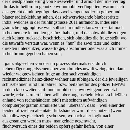
der dienstplanänderung von kiesewetter und arnold den mietvertrag
für das in heilbronn genutzte wohnmobil verlängerten; warum sich
das gericht damit begnügt, dass zwei zeugen radler in gelber und
blauer radlerkleidung sahen, das schwerwiegende blutbespritzte
indiz, welches in der frühlingstrasse 2011 auftauchte, indes eine
gräuliche jogginghose war. soll sich mundlos kurz vor der tat noch
in bequemere klamotten gestürzt haben, und das obwohl die zeugen
auch keinen rucksack beschrieben, sich ohnedies die frage stellt, wo
die tatwaffe verstaut war, wenn es “nur” die zwei täter und keine
direkten unterstützer, wasserträger, abschirmer oder was auch immer
in heilbronn gegeben haben soll;
- ganz abgesehen von der im prozess abermals erst durch
nebenkläger angerissenen aber vom bundesanwalt weingarten dann
wieder weggewischten frage an den sachverständigen
rechtsmediziner heinz-dieter wehner aus tübingen, der die jeweiligen
schussbahnen rund um fahrer- bzw. beifahrertür des polizei-BMWs
in dem kiesewetter starb und arnold so schwerwiegend verletzt
wurde, rekonstruiert haben will, aber augenscheinlich ausschließlich
anhand von rechtshändern (sic!) mit seinem aufwändigen
computerprogramm simulierte und “übersah”, dass – weil einer der
beiden offiziellen alleintäter linkshänder war - die schützen (wenn
sie halbwegs gleichzeitig schossen, wonach aller logik nach
ausgegangen werden muss, mangelnde gegenwehr,
fluchtversuch eines der beiden opfer) gefahr liefen, von einer