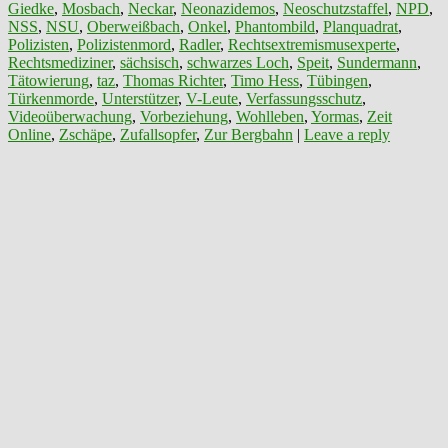
Giedke
,
Mosbach
,
Neckar
,
Neonazidemos
,
Neoschutzstaffel
,
NPD
,
NSS
,
NSU
,
Oberweißbach
,
Onkel
,
Phantombild
,
Planquadrat
,
Polizisten
,
Polizistenmord
,
Radler
,
Rechtsextremismusexperte
,
Rechtsmediziner
,
sächsisch
,
schwarzes Loch
,
Speit
,
Sundermann
,
Tätowierung
,
taz
,
Thomas Richter
,
Timo Hess
,
Tübingen
,
Türkenmorde
,
Unterstützer
,
V-Leute
,
Verfassungsschutz
,
Videoüberwachung
,
Vorbeziehung
,
Wohlleben
,
Yormas
,
Zeit
Online
,
Zschäpe
,
Zufallsopfer
,
Zur Bergbahn
|
Leave a reply