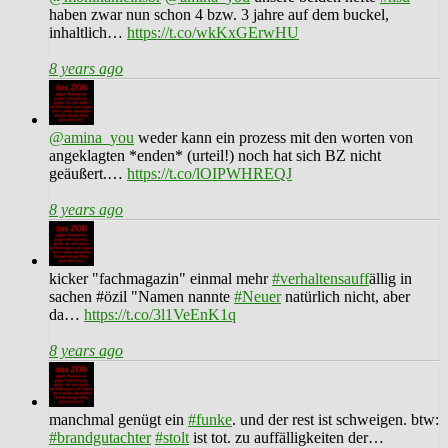
haben zwar nun schon 4 bzw. 3 jahre auf dem buckel,
inhaltlich…
https://t.co/wkKxGErwHU
8 years ago
@amina_you
weder kann ein prozess mit den worten von
angeklagten *enden* (urteil!) noch hat sich BZ nicht
geäußert.…
https://t.co/lOIPWHREQJ
8 years ago
kicker "fachmagazin" einmal mehr
#verhaltensauff
ällig in
sachen #özil "Namen nannte
#Neuer
natürlich nicht, aber
da…
https://t.co/3l1VeEnK1q
8 years ago
manchmal genügt ein
#funke
. und der rest ist schweigen. btw:
#brandgutachter
#stolt
ist tot. zu auffälligkeiten der…