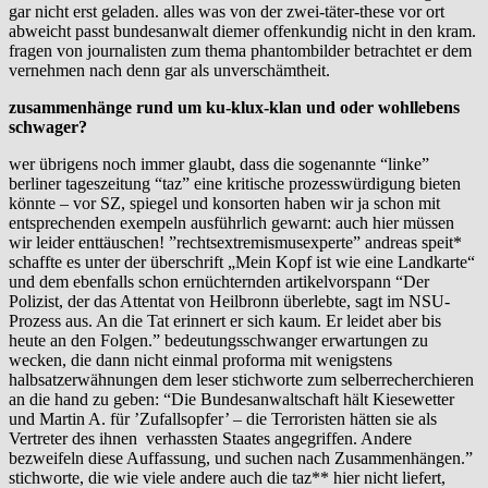
gar nicht erst geladen. alles was von der zwei-täter-these vor ort
abweicht passt bundesanwalt diemer offenkundig nicht in den kram.
fragen von journalisten zum thema phantombilder betrachtet er dem
vernehmen nach denn gar als unverschämtheit.
zusammenhänge rund um ku-klux-klan und oder wohllebens
schwager?
wer übrigens noch immer glaubt, dass die sogenannte “linke”
berliner tageszeitung “taz” eine kritische prozesswürdigung bieten
könnte – vor SZ, spiegel und konsorten haben wir ja schon mit
entsprechenden exempeln ausführlich gewarnt: auch hier müssen
wir leider enttäuschen! ”rechtsextremismusexperte” andreas speit*
schaffte es unter der überschrift „Mein Kopf ist wie eine Landkarte“
und dem ebenfalls schon ernüchternden artikelvorspann “Der
Polizist, der das Attentat von Heilbronn überlebte, sagt im NSU-
Prozess aus. An die Tat erinnert er sich kaum. Er leidet aber bis
heute an den Folgen.” bedeutungsschwanger erwartungen zu
wecken, die dann nicht einmal proforma mit wenigstens
halbsatzerwähnungen dem leser stichworte zum selberrecherchieren
an die hand zu geben: “Die Bundesanwaltschaft hält Kiesewetter
und Martin A. für ’Zufallsopfer’ – die Terroristen hätten sie als
Vertreter des ihnen verhassten Staates angegriffen. Andere
bezweifeln diese Auffassung, und suchen nach Zusammenhängen.”
stichworte, die wie viele andere auch die taz** hier nicht liefert,