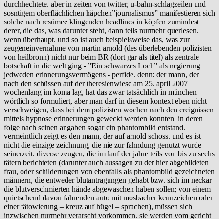
durchhechtete. aber in zeiten von twitter, u-bahn-schlagzeilen und
sosntigem oberflächlichen häpchen”journalismus” manifestieren sich
solche nach resümee klingenden headlines in köpfen zumindest
derer, die das, was darunter steht, dann teils nurmehr querlesen.
wenn überhaupt. und so ist auch beispielsweise das, was zur
zeugeneinvernahme von martin arnold (des überlebenden polizisten
von heilbronn) nicht nur beim BR (dort gar als titel) als zentrale
botschaft in die welt ging - ”Ein schwarzes Loch” als negierung
jedweden erinnerungsvermögens - perfide. denn: der mann, der
nach den schüssen auf der theresienwiese am 25. april 2007
wochenlang im koma lag, hat das zwar tatsächlich in münchen
wörtlich so formuliert, aber man darf in diesem kontext eben nicht
verschweigen, dass bei dem polizisten wochen nach den ereignissen
mittels hypnose erinnerungen geweckt werden konnten, in deren
folge nach seinen angaben sogar ein phantombild entstand.
vermeintlich zeigt es den mann, der auf arnold schoss. und es ist
nicht die einzige zeichnung, die nie zur fahndung genutzt wurde
seinerzeit. diverse zeugen, die im lauf der jahre teils von bis zu sechs
tätern berichteten (darunter auch aussagen zu der hier abgebildeten
frau, oder schilderungen von ebenfalls als phantombild gezeichneten
männern, die entweder blutantragungen gehabt bzw. sich im neckar
die blutverschmierten hände abgewaschen haben sollen; von einem
quietschend davon fahrenden auto mit mosbacher kennzeichen oder
einer tätowierung – kreuz auf hügel – sprachen), müssen sich
inzwischen nurmehr verarscht vorkommen. sie werden vom gericht