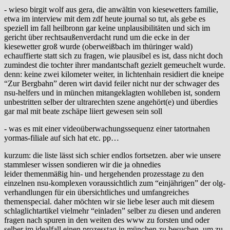
- wieso birgit wolf aus gera, die anwältin von kiesewetters familie,
etwa im interview mit dem zdf heute journal so tut, als gebe es
speziell im fall heilbronn gar keine unplausibilitäten und sich im
gericht über rechtsaußenverdacht rund um die ecke in der
kiesewetter groß wurde (oberweißbach im thüringer wald)
echauffierte statt sich zu fragen, wie plausibel es ist, dass nicht doch
zumindest die tochter ihrer mandantschaft gezielt gemeuchelt wurde.
denn: keine zwei kilometer weiter, in lichtenhain residiert die kneipe
“Zur Bergbahn” deren wirt david feiler nicht nur der schwager des
nsu-helfers und in münchen mitangeklagten wohlleben ist, sondern
unbestritten selber der ultrarechten szene angehört(e) und überdies
gar mal mit beate zschäpe liiert gewesen sein soll
- was es mit einer videoüberwachungssequenz einer tatortnahen
yormas-filiale auf sich hat etc. pp…
kurzum: die liste lässt sich schier endlos fortsetzen. aber wie unsere
stammleser wissen sondieren wir die ja ohnedies
leider themenmäßig hin- und hergehenden prozesstage zu den
einzelnen nsu-komplexen voraussichtlich zum “einjährigen” der olg-
verhandlungen für ein übersichtliches und umfangreiches
themenspecial. daher möchten wir sie liebe leser auch mit diesem
schlaglichtartikel vielmehr “einladen” selber zu diesen und anderen
fragen nach spuren in den weiten des www zu forsten und oder
selber im idealfall einen prozesstag in münchen zu besuchen, um zu