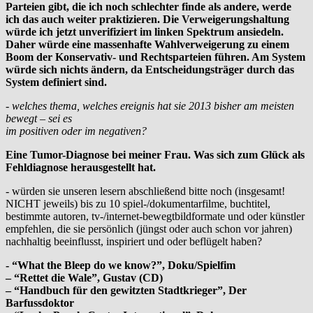
Parteien gibt, die ich noch schlechter finde als andere, werde
ich das
auch weiter praktizieren. Die Verweigerungshaltung
würde ich jetzt unverifiziert
im linken Spektrum ansiedeln.
Daher würde eine massenhafte Wahlverweigerung
zu einem
Boom der Konservativ- und Rechtsparteien führen. Am System
würde
sich nichts ändern, da Entscheidungsträger durch das
System definiert sind.
- welches thema, welches ereignis hat sie 2013 bisher am meisten
bewegt – sei es
im positiven oder im negativen?
Eine Tumor-Diagnose bei meiner Frau. Was sich zum Glück als
Fehldiagnose herausgestellt hat.
- würden sie unseren lesern abschließend bitte noch (insgesamt!
NICHT jeweils) bis zu 10 spiel-/dokumentarfilme, buchtitel,
bestimmte autoren, tv-/internet-bewegtbildformate und oder künstler
empfehlen, die sie persönlich (jüngst oder auch schon vor jahren)
nachhaltig beeinflusst, inspiriert und oder beflügelt haben?
- “What the Bleep do we know?”, Doku/Spielfim
– “Rettet die Wale”, Gustav (CD)
– “Handbuch für den gewitzten Stadtkrieger”, Der
Barfussdoktor