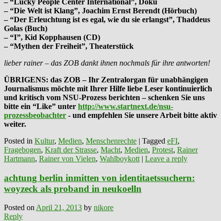
– “Lucky People Center International”, Doku
– “Die Welt ist Klang”, Joachim Ernst Berendt (Hörbuch)
– “Der Erleuchtung ist es egal, wie du sie erlangst”, Thaddeus
Golas (Buch)
– “I”, Kid Kopphausen (CD)
– “Mythen der Freiheit”, Theaterstück
lieber rainer – das ZOB dankt ihnen nochmals für ihre antworten!
ÜBRIGENS: das ZOB – Ihr Zentralorgan für unabhängigen
Journalismus möchte mit Ihrer Hilfe liebe Leser kontinuierlich
und kritisch vom NSU-Prozess berichten – schenken Sie uns
bitte ein “Like” unter
http://www.startnext.de/nsu-
prozessbeobachter
- und empfehlen Sie unsere Arbeit bitte aktiv
weiter.
Posted in
Kultur
,
Medien
,
Menschenrechte
|
Tagged
eFI
,
Fragebogen
,
Kraft der Strasse
,
Macht
,
Medien
,
Protest
,
Rainer
Hartmann
,
Rainer von Vielen
,
Wahlboykott
|
Leave a reply
achtung berlin inmitten von identitaetssuchern:
woyzeck als proband in neukoelln
Posted on
April 21, 2013
by
nikore
Reply