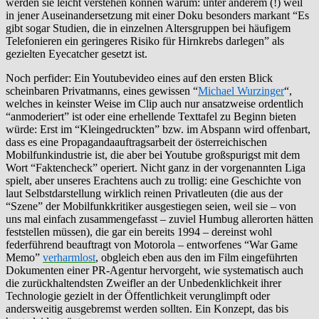
werden sie leicht verstehen können warum: unter anderem (!) weil
in jener Auseinandersetzung mit einer Doku besonders markant “Es
gibt sogar Studien, die in einzelnen Altersgruppen bei häufigem
Telefonieren ein geringeres Risiko für Hirnkrebs darlegen” als
gezielten Eyecatcher gesetzt ist.
Noch perfider: Ein Youtubevideo eines auf den ersten Blick
scheinbaren Privatmanns, eines gewissen “
Michael Wurzinger
“,
welches in keinster Weise im Clip auch nur ansatzweise ordentlich
“anmoderiert” ist oder eine erhellende Texttafel zu Beginn bieten
würde: Erst im “Kleingedruckten” bzw. im Abspann wird offenbart,
dass es eine Propagandaauftragsarbeit der österreichischen
Mobilfunkindustrie ist, die aber bei Youtube großspurigst mit dem
Wort “Faktencheck” operiert. Nicht ganz in der vorgenannten Liga
spielt, aber unseres Erachtens auch zu trollig: eine Geschichte von
laut Selbstdarstellung wirklich reinen Privatleuten (die aus der
“Szene” der Mobilfunkkritiker ausgestiegen seien, weil sie – von
uns mal einfach zusammengefasst – zuviel Humbug allerorten hätten
feststellen müssen), die gar ein bereits 1994 – dereinst wohl
federführend beauftragt von Motorola – entworfenes “War Game
Memo”
verharmlost
, obgleich eben aus den im Film eingeführten
Dokumenten einer PR-Agentur hervorgeht, wie systematisch auch
die zurückhaltendsten Zweifler an der Unbedenklichkeit ihrer
Technologie gezielt in der Öffentlichkeit verunglimpft oder
andersweitig ausgebremst werden sollten. Ein Konzept, das bis