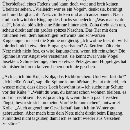
Überbleibsel eines Fadens und kann doch weit und breit keinen
Übeltäter sehen. „Vielleicht war es ein Vogel“, denkt sie, beruhigt
sich und fängt an, ihr Netz zu flicken und auch auszubauen. Nach
und nach wird der Eingang des Lochs so bedeckt. „Was machst du
da?“, hört sie plötzlich eine Stimme hinter sich. Zoba dreht sich um,
schaut direkt auf ein großes spitzes Näschen. Das Tier mit dem
rötlichen Fell, dem bauschigen Schwanz und schwarzen
Kugelaugen mustert die Spinne neugierig. „Ich wohne hier, du willst
mir doch nicht etwa den Eingang verbauen? Außerdem hält dein
Netz mich nicht fest, es wird kaputtgehen, wenn ich reingehe.“ Die
Spinne ist vor Angst wie versteinert, sie kennt zwar viele Vögel,
Insekten, Schmetterlinge, aber so etwas Pelziges und Hippeliges hat
sie bisher in ihrem kurzen Leben noch nie gesehen.
„Ach ja, ich bin Kolja. Kolja, das Eichhörnchen. Und wer bist du?“
„Ich heiße Zoba“, sagt die Spinne kaum hörbar. „Es tut mir leid, ich
wusste nicht, dass dieses Loch bewohnt ist – ich suche nur Schutz
vor der Kälte.“ „Weißt du was, du kannst schon wohnen bleiben, es
soll mir recht sein. Es ist ja auch gut, wenn du ein paar Insekten
fängst, bevor sie sich an meine Vorräte heranmachen“, antwortet
Kolja. „Auch angenehme Gesellschaft kann ich im Winter gut
gebrauchen. Aber mach bitte dein Netz nicht direkt beim Eingang,
zumindest nicht tagsüber, damit ich es nicht wieder aus Versehen
zerstöre.“