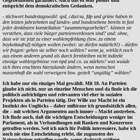
Gegebenheiten garantiert. Auch das ist sehr positiv und
entspricht dem demokratischen Gedanken.
- stichwort bundestagswahl: spd, cdu/csu, fdp und grüne haben in
den letzten jahrzehnten auf landes- und bundesebene bereits in fast
jeder denkbaren konstellation “zusammengearbeitet”. können sie
verstehen, dass viele bürger parteienverdossen sind? und: ohne,
dass wir sie jetzt zu einer wahlempfehlung (bzw. zu einem
boykottaufruf) nötigen wollen (wobei: sie dürfen natürlich!) – dürfen
wir fragen: gehen sie selber noch wählen? wenn ja, wirklich noch
aus einem anderen grund als durch fernbleiben nicht indirekt
etwaige wahlergebnisse von npd und co. zu stärken? was wuüde
sich ihres erachtens hierzulande ändern, wenn menschen
massenhaft die wahl verweigern bzw. gezielt “ungültig” wählen?
Ich habe nur ein einziges Mal gewählt. Mit 18. An Parteien
glaube ich nicht, nur an einzelne Menschen und da finde ich die
politisch aufrichtigen und relevanten viel eher in sozialen
Projekten als in Parteien tätig. Der Wille zur Macht ist ein
Instinkt des Unglücks – daher mißtraue ich grundsätzlich allen,
die – mit welchen Argumenten auch immer – Macht anstreben.
Ich finde auch, daß die wichtigen Entscheidungen weniger im
Parlament, als in Verhandlungen mit Banken und Konzernen
getroffen werden. Seit ich mich für Politik interessiere, habe ich
noch nie eine Entscheidung erlebt, die zugunsten des
Naturschutzes getroffen wurde, wenn dadurch größere