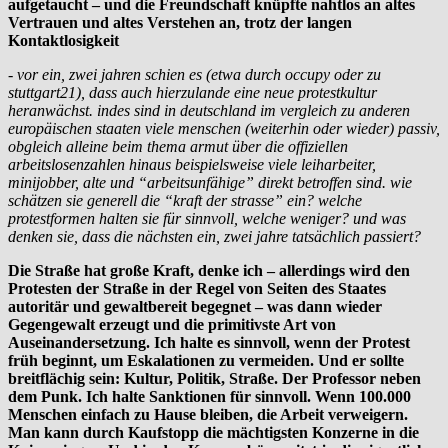
aufgetaucht – und die Freundschaft knüpfte nahtlos an altes
Vertrauen und altes Verstehen an, trotz der langen
Kontaktlosigkeit
- vor ein, zwei jahren schien es (etwa durch occupy oder zu
stuttgart21), dass auch hierzulande eine neue protestkultur
heranwächst. indes sind in deutschland im vergleich zu anderen
europäischen staaten viele menschen (weiterhin oder wieder) passiv,
obgleich alleine beim thema armut über die offiziellen
arbeitslosenzahlen hinaus beispielsweise viele leiharbeiter,
minijobber, alte und “arbeitsunfähige” direkt betroffen sind. wie
schätzen sie generell die “kraft der strasse” ein? welche
protestformen halten sie für sinnvoll, welche weniger? und was
denken sie, dass die nächsten ein, zwei jahre tatsächlich passiert?
Die Straße hat große Kraft, denke ich – allerdings wird den
Protesten der Straße in der Regel von Seiten des Staates
autoritär und gewaltbereit begegnet – was dann wieder
Gegengewalt erzeugt und die primitivste Art von
Auseinandersetzung. Ich halte es sinnvoll, wenn der Protest
früh beginnt, um Eskalationen zu vermeiden. Und er sollte
breitflächig sein: Kultur, Politik, Straße. Der Professor neben
dem Punk. Ich halte Sanktionen für sinnvoll. Wenn 100.000
Menschen einfach zu Hause bleiben, die Arbeit verweigern.
Man kann durch Kaufstopp die mächtigsten Konzerne in die