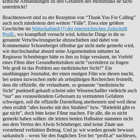
kritische Abhandlungen zu den Gefahren des Mobilfunks de facto
unterdrückt?
Beachtenswert sind zu der Rezeption von “Thank You For Calling”
auch noch mindestens drei weitere “Fälle”. Etwa eine größere
Geschichte im
Wirtschaftsteil (!) der österreichischen Zeitschrift
Profil
, wo krampfhaft versucht wird, kritische Dinge in die so
genannte Verschwörungsecke abzuschieben und dabei von
Kommentator Schoenberger offenbar gar nicht mehr gemerkt wird,
wie durchschaubar absurd seine Argumentation mitunter ist.
Regisseur Scheidsteger hätte es ihm zu folge versäumt, im Vorfeld
eines Films über Gesundheitsrisiken nicht “zuvörderst zu fragen:
Wie groß ist das Problem aus medizinischer Sicht?” Ein
unabhängiger Journalist, der einen mutigen Film wie diesen macht,
bei seinen inzwischen mehr als zehnjährigen Recherchen feststellt,
dass die offizielle, die verlautbarte, so genannte “medizinische
Sicht” punktuell gekauft scheint oder Wissenschaftler vielleicht auch
“nur” aus vorauseilendem Gehorsam zu vermuteten Gefahren
schweigen, soll die offizielle Darstellung anerkennen und weil diese
eben erzählt “alles knorke mit den Strahlen” bzw. “Bielefeld gibt es
gar nicht”, doch bitte keine Filme machen. Für alle, die es nicht
gemerkt haben sollten: die letzten beiden Halbsätze stammen nicht
aus dem Verriss des Alwin Schönberger, sind keine Zitate aus
vorstehend verlinkten Beitrag. Und ja: wir wurden gerade bewusst
sarkastisch – wenn Sie den fraglichen Text bei “profil.at” nachlesen,