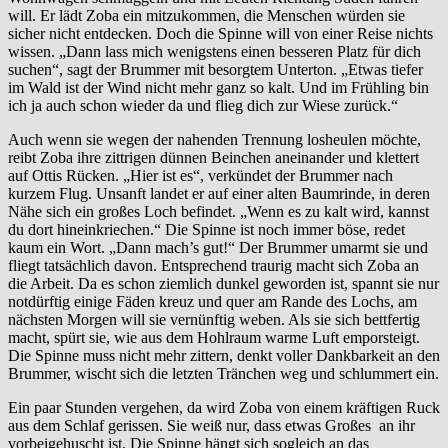
will. Er lädt Zoba ein mitzukommen, die Menschen würden sie
sicher nicht entdecken. Doch die Spinne will von einer Reise nichts
wissen. „Dann lass mich wenigstens einen besseren Platz für dich
suchen“, sagt der Brummer mit besorgtem Unterton. „Etwas tiefer
im Wald ist der Wind nicht mehr ganz so kalt. Und im Frühling bin
ich ja auch schon wieder da und flieg dich zur Wiese zurück.“
Auch wenn sie wegen der nahenden Trennung losheulen möchte,
reibt Zoba ihre zittrigen dünnen Beinchen aneinander und klettert
auf Ottis Rücken. „Hier ist es“, verkündet der Brummer nach
kurzem Flug. Unsanft landet er auf einer alten Baumrinde, in deren
Nähe sich ein großes Loch befindet. „Wenn es zu kalt wird, kannst
du dort hineinkriechen.“ Die Spinne ist noch immer böse, redet
kaum ein Wort. „Dann mach’s gut!“ Der Brummer umarmt sie und
fliegt tatsächlich davon. Entsprechend traurig macht sich Zoba an
die Arbeit. Da es schon ziemlich dunkel geworden ist, spannt sie nur
notdürftig einige Fäden kreuz und quer am Rande des Lochs, am
nächsten Morgen will sie vernünftig weben. Als sie sich bettfertig
macht, spürt sie, wie aus dem Hohlraum warme Luft emporsteigt.
Die Spinne muss nicht mehr zittern, denkt voller Dankbarkeit an den
Brummer, wischt sich die letzten Tränchen weg und schlummert ein.
Ein paar Stunden vergehen, da wird Zoba von einem kräftigen Ruck
aus dem Schlaf gerissen. Sie weiß nur, dass etwas Großes an ihr
vorbeigehuscht ist. Die Spinne hängt sich sogleich an das