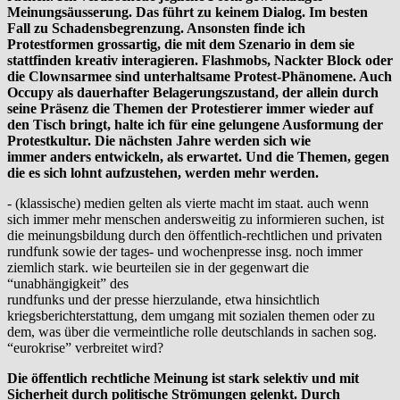
Meinungsäusserung. Das führt zu keinem Dialog. Im besten
Fall zu
Schadensbegrenzung. Ansonsten finde ich
Protestformen grossartig, die mit dem Szenario in dem sie
stattfinden kreativ interagieren. Flashmobs, Nackter
Block oder
die Clownsarmee sind unterhaltsame Protest-Phänomene. Auch
Occupy
als dauerhafter Belagerungszustand, der allein durch
seine Präsenz die
Themen der Protestierer immer wieder auf
den Tisch bringt, halte ich für eine gelungene Ausformung der
Protestkultur. Die nächsten Jahre werden sich wie
immer anders entwickeln, als erwartet. Und die Themen, gegen
die es sich lohnt aufzustehen, werden mehr werden.
- (klassische) medien gelten als vierte macht im staat. auch wenn
sich immer mehr menschen andersweitig zu informieren suchen, ist
die meinungsbildung durch den öffentlich-rechtlichen und privaten
rundfunk sowie der tages- und wochenpresse insg. noch immer
ziemlich stark. wie beurteilen sie in der gegenwart die
“unabhängigkeit” des
rundfunks und der presse hierzulande, etwa hinsichtlich
kriegsberichterstattung, dem umgang mit sozialen themen oder zu
dem, was über die vermeintliche rolle deutschlands in sachen sog.
“eurokrise” verbreitet wird?
Die öffentlich rechtliche Meinung ist stark selektiv und mit
Sicherheit durch politische Strömungen gelenkt. Durch