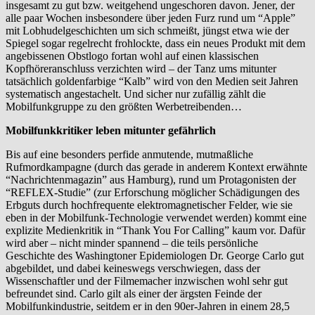
insgesamt zu gut bzw. weitgehend ungeschoren davon. Jener, der
alle paar Wochen insbesondere über jeden Furz rund um “Apple”
mit Lobhudelgeschichten um sich schmeißt, jüngst etwa wie der
Spiegel sogar regelrecht frohlockte, dass ein neues Produkt mit dem
angebissenen Obstlogo fortan wohl auf einen klassischen
Kopfhöreranschluss verzichten wird – der Tanz ums mitunter
tatsächlich goldenfarbige “Kalb” wird von den Medien seit Jahren
systematisch angestachelt. Und sicher nur zufällig zählt die
Mobilfunkgruppe zu den größten Werbetreibenden…
Mobilfunkkritiker leben mitunter gefährlich
Bis auf eine besonders perfide anmutende, mutmaßliche
Rufmordkampagne (durch das gerade in anderem Kontext erwähnte
“Nachrichtenmagazin” aus Hamburg), rund um Protagonisten der
“REFLEX-Studie” (zur Erforschung möglicher Schädigungen des
Erbguts durch hochfrequente elektromagnetischer Felder, wie sie
eben in der Mobilfunk-Technologie verwendet werden) kommt eine
explizite Medienkritik in “Thank You For Calling” kaum vor. Dafür
wird aber – nicht minder spannend – die teils persönliche
Geschichte des Washingtoner Epidemiologen Dr. George Carlo gut
abgebildet, und dabei keineswegs verschwiegen, dass der
Wissenschaftler und der Filmemacher inzwischen wohl sehr gut
befreundet sind. Carlo gilt als einer der ärgsten Feinde der
Mobilfunkindustrie, seitdem er in den 90er-Jahren in einem 28,5