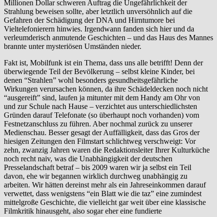
Millionen Dollar schweren Auftrag die Ungefährlichkeit der
Strahlung beweisen sollte, aber letztlich unversöhnlich auf die
Gefahren der Schädigung der DNA und Hirntumore bei
Vieltelefonierern hinwies. Irgendwann fanden sich hier und da
verleumderisch anmutende Geschichten – und das Haus des Mannes
brannte unter mysteriösen Umständen nieder.
Fakt ist, Mobilfunk ist ein Thema, dass uns alle betrifft! Denn der
überwiegende Teil der Bevölkerung – selbst kleine Kinder, bei
denen “Strahlen” wohl besonders gesundheitsgefährliche
Wirkungen verursachen können, da ihre Schädeldecken noch nicht
“ausgereift” sind, laufen ja mitunter mit dem Handy am Ohr von
und zur Schule nach Hause – verzichtet aus unterschiedlichsten
Gründen darauf Telefonate (so überhaupt noch vorhanden) vom
Festnetzanschluss zu führen. Aber nochmal zurück zu unserer
Medienschau. Besser gesagt der Auffälligkeit, dass das Gros der
hiesigen Zeitungen den Filmstart schlichtweg verschweigt: Vor
zehn, zwanzig Jahren waren die Redaktionsleiter Ihrer Kulturküche
noch recht naiv, was die Unabhängigkeit der deutschen
Presselandschaft betraf – bis 2009 waren wir ja selbst ein Teil
davon, ehe wir begannen wirklich durchweg unabhängig zu
arbeiten. Wir hätten dereinst mehr als ein Jahreseinkommen darauf
verwettet, dass wenigstens “ein Blatt wie die taz” eine zumindest
mittelgroße Geschichte, die vielleicht gar weit über eine klassische
Filmkritik hinausgeht, also sogar eher eine fundierte