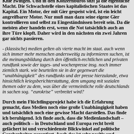
Knie zwingen. Und in den Konzernbüros sitzt ja die eigentliche
Macht. Die Schwachstelle eines kapitalistischen Staates ist das
Kapital. Ein Motor, der mit Gier gespeist wird, ist ein leicht
angreifbarer Motor. Nur muß man dazu seine eigene Gier
kontrollieren und selbst zu Eingeständnissen bereit sein. Da die
meisten aber handeln erst, wenn die Not tatsächlich auch an
ihre Türe klopft. Daher wird in den nächsten ein zwei Jahren
gar nichts passieren.
- (klassische) medien gelten als vierte macht im staat. auch wenn
sich immer mehr menschen andersweitig zu informieren suchen, ist
die meinungsbildung durch den öffentlich-rechtlichen und privaten
rundfunk sowie der tages- und wochenpresse insg. noch immer
ziemlich stark. wie beurteilen sie in der gegenwart die
“unabhängigkeit” des rundfunks und der presse hierzulande, etwa
hinsichtlich kriegsberichterstattung, dem umgang mit sozialen
themen oder zu dem, was über die vermeintliche rolle deutschlands
in sachen sog. “eurokrise” verbreitet wird?
Durch mein Flüchtlingsprojekt habe ich die Erfahrung
gemacht, dass Medien noch eine große Unabhängigkeit haben
und tatsächlich noch eine gewisse Macht darstellen. Das finde
ich beruhigend. Ich finde auch, dass die Medienlandschaft –
auch politisch – in Deutschland und Europa recht breit
gefächert ist und verschiedenste Blickwinkel auf politische