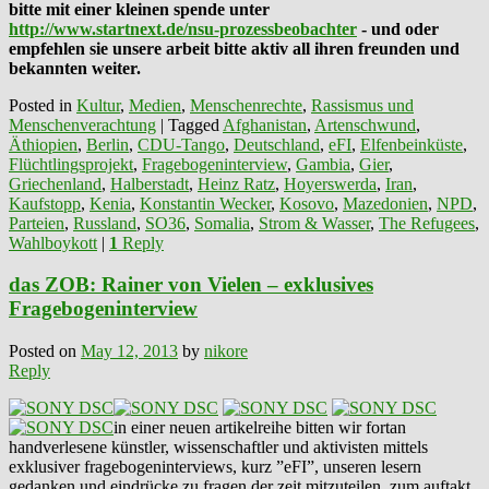
bitte mit einer kleinen spende unter
http://www.startnext.de/nsu-prozessbeobachter
- und oder
empfehlen sie unsere arbeit bitte aktiv all ihren freunden und
bekannten weiter.
Posted in
Kultur
,
Medien
,
Menschenrechte
,
Rassismus und
Menschenverachtung
|
Tagged
Afghanistan
,
Artenschwund
,
Äthiopien
,
Berlin
,
CDU-Tango
,
Deutschland
,
eFI
,
Elfenbeinküste
,
Flüchtlingsprojekt
,
Fragebogeninterview
,
Gambia
,
Gier
,
Griechenland
,
Halberstadt
,
Heinz Ratz
,
Hoyerswerda
,
Iran
,
Kaufstopp
,
Kenia
,
Konstantin Wecker
,
Kosovo
,
Mazedonien
,
NPD
,
Parteien
,
Russland
,
SO36
,
Somalia
,
Strom & Wasser
,
The Refugees
,
Wahlboykott
|
1
Reply
das ZOB: Rainer von Vielen – exklusives
Fragebogeninterview
Posted on
May 12, 2013
by
nikore
Reply
in einer neuen artikelreihe bitten wir fortan
handverlesene künstler, wissenschaftler und aktivisten mittels
exklusiver fragebogeninterviews, kurz ”eFI”, unseren lesern
gedanken und eindrücke zu fragen der zeit mitzuteilen. zum auftakt