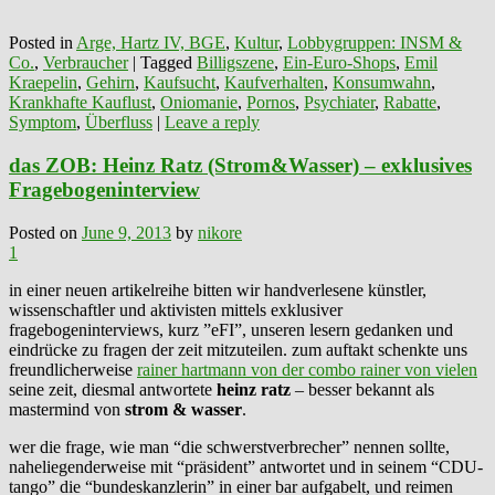
Posted in
Arge, Hartz IV, BGE
,
Kultur
,
Lobbygruppen: INSM &
Co.
,
Verbraucher
|
Tagged
Billigszene
,
Ein-Euro-Shops
,
Emil
Kraepelin
,
Gehirn
,
Kaufsucht
,
Kaufverhalten
,
Konsumwahn
,
Krankhafte Kauflust
,
Oniomanie
,
Pornos
,
Psychiater
,
Rabatte
,
Symptom
,
Überfluss
|
Leave a reply
das ZOB: Heinz Ratz (Strom&Wasser) – exklusives
Fragebogeninterview
Posted on
June 9, 2013
by
nikore
1
in einer neuen artikelreihe bitten wir handverlesene künstler,
wissenschaftler und aktivisten mittels exklusiver
fragebogeninterviews, kurz ”eFI”, unseren lesern gedanken und
eindrücke zu fragen der zeit mitzuteilen. zum auftakt schenkte uns
freundlicherweise
rainer hartmann von der combo rainer von vielen
seine zeit, diesmal antwortete
heinz ratz
– besser bekannt als
mastermind von
strom & wasser
.
wer die frage, wie man “die schwerstverbrecher” nennen sollte,
naheliegenderweise mit “präsident” antwortet und in seinem “CDU-
tango” die “bundeskanzlerin” in einer bar aufgabelt, und reimen