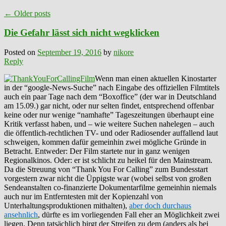
←
Older posts
Die Gefahr lässt sich nicht wegklicken
Posted on
September 19, 2016
by
nikore
Reply
Wenn man einen aktuellen Kinostarter
in der “google-News-Suche” nach Eingabe des offiziellen Filmtitels
auch ein paar Tage nach dem “Boxoffice” (der war in Deutschland
am 15.09.) gar nicht, oder nur selten findet, entsprechend offenbar
keine oder nur wenige “namhafte” Tageszeitungen überhaupt eine
Kritik verfasst haben, und – wie weitere Suchen nahelegen – auch
die öffentlich-rechtlichen TV- und oder Radiosender auffallend laut
schweigen, kommen dafür gemeinhin zwei mögliche Gründe in
Betracht. Entweder: Der Film startete nur in ganz wenigen
Regionalkinos. Oder: er ist schlicht zu heikel für den Mainstream.
Da die Streuung von “Thank You For Calling” zum Bundesstart
vorgestern zwar nicht die Üppigste war (wobei selbst von großen
Sendeanstalten co-finanzierte Dokumentarfilme gemeinhin niemals
auch nur im Entferntesten mit der Kopienzahl von
Unterhaltungsproduktionen mithalten),
aber doch durchaus
ansehnlich
, dürfte es im vorliegenden Fall eher an Möglichkeit zwei
liegen. Denn tatsächlich birgt der Streifen zu dem (anders als bei