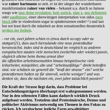
war
rainer hartmann
so nett. er ist der sänger der wunderbaren
musikformation
rainer von vielen
– bekannt u.a. durch so famose
songs wie
tanz deine revolution
,
kein zurück
,
plan x
,
neu definieren
oder
sandbürger
, einer aberwitzigen interpretation von sidos
mein
block
(die in viodeoform sogar in splatterszenen endet^^) und last
but not least durch die mitarbeit an dem sensationellen theaterstück
mythos der freiheit
.
- vor ein, zwei jahren schien es (etwa durch occupy oder zu
stuttgart21), dass auch hierzulande eine neue protestkultur
heranwächst. indes sind in deutschland im vergleich zu anderen
europäischen staaten viele menschen (weiterhin oder wieder)
passiv,
obgleich alleine beim thema armut über
die offiziellen arbeitslosenzahlen hinaus beispielsweise viele
leiharbeiter, minijobber, alte und “arbeitsunfähige” direkt betroffen
sind. wie schätzen sie generell die ”kraft der strasse” ein? welche
protestformen halten sie für sinnvoll, welche weniger? und was
denken sie, dass die nächsten ein, zwei jahre
tatsächlich passiert?
Die Kraft der Strasse liegt darin, dass Probleme bei
Entscheidungsträgern überhaupt erst wahrgenommen werden.
Nur in den seltensten Fällen kann dadurch wirklich Druck
aufgebaut werden. Trotzdem sind Protestmärsche, Demos und
politischer Aktivismus notwendig um Themen in den Fokus zu
rücken. Ich verabscheue jegliche Form gewalttätiger