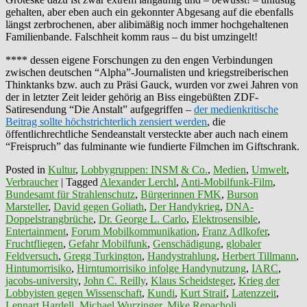
gehalten, aber eben auch ein gekonnter Abgesang auf die ebenfalls
längst zerbrochenen, aber alibimäßig noch immer hochgehaltenen
Familienbande. Falschheit komm raus – du bist umzingelt!
**** dessen eigene Forschungen zu den engen Verbindungen
zwischen deutschen “Alpha”-Journalisten und kriegstreiberischen
Thinktanks bzw. auch zu Präsi Gauck, wurden vor zwei Jahren von
der in letzter Zeit leider gehörig an Biss eingebüßten ZDF-
Satiresendung “Die Anstalt” aufgegriffen –
der medienkritische
Beitrag sollte höchstrichterlich zensiert werden
, die
öffentlichrechtliche Sendeanstalt versteckte aber auch nach einem
“Freispruch” das fulminante wie fundierte Filmchen im Giftschrank.
Posted in
Kultur
,
Lobbygruppen: INSM & Co.
,
Medien
,
Umwelt
,
Verbraucher
|
Tagged
Alexander Lerchl
,
Anti-Mobilfunk-Film
,
Bundesamt für Strahlenschutz
,
Bürgerinnen FMK
,
Burson
Marsteller
,
David gegen Goliath
,
Der Handykrieg
,
DNA-
Doppelstrangbrüche
,
Dr. George L. Carlo
,
Elektrosensible
,
Entertainment
,
Forum Mobilkommunikation
,
Franz Adlkofer
,
Fruchtfliegen
,
Gefahr Mobilfunk
,
Genschädigung
,
globaler
Feldversuch
,
Gregg Turkington
,
Handystrahlung
,
Herbert Tillmann
,
Hintumorrisiko
,
Hirntumorrisiko infolge Handynutzung
,
IARC
,
jacobs-university
,
John C. Reilly
,
Klaus Scheidsteger
,
Krieg der
Lobbyisten gegen Wissenschaft
,
Kundi
,
Kurt Straif
,
Latenzzeit
,
Lennart Hardell
,
Michael Wurzinger
,
Mike Repacholi
,