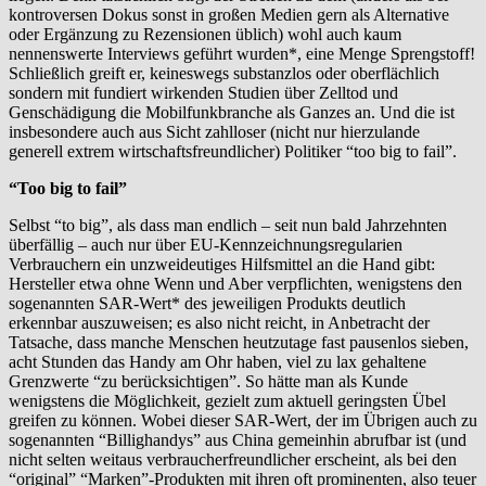
kontroversen Dokus sonst in großen Medien gern als Alternative
oder Ergänzung zu Rezensionen üblich) wohl auch kaum
nennenswerte Interviews geführt wurden*, eine Menge Sprengstoff!
Schließlich greift er, keineswegs substanzlos oder oberflächlich
sondern mit fundiert wirkenden Studien über Zelltod und
Genschädigung die Mobilfunkbranche als Ganzes an. Und die ist
insbesondere auch aus Sicht zahlloser (nicht nur hierzulande
generell extrem wirtschaftsfreundlicher) Politiker “too big to fail”.
“Too big to fail”
Selbst “to big”, als dass man endlich – seit nun bald Jahrzehnten
überfällig – auch nur über EU-Kennzeichnungsregularien
Verbrauchern ein unzweideutiges Hilfsmittel an die Hand gibt:
Hersteller etwa ohne Wenn und Aber verpflichten, wenigstens den
sogenannten SAR-Wert* des jeweiligen Produkts deutlich
erkennbar auszuweisen; es also nicht reicht, in Anbetracht der
Tatsache, dass manche Menschen heutzutage fast pausenlos sieben,
acht Stunden das Handy am Ohr haben, viel zu lax gehaltene
Grenzwerte “zu berücksichtigen”. So hätte man als Kunde
wenigstens die Möglichkeit, gezielt zum aktuell geringsten Übel
greifen zu können. Wobei dieser SAR-Wert, der im Übrigen auch zu
sogenannten “Billighandys” aus China gemeinhin abrufbar ist (und
nicht selten weitaus verbraucherfreundlicher erscheint, als bei den
“original” “Marken”-Produkten mit ihren oft prominenten, also teuer