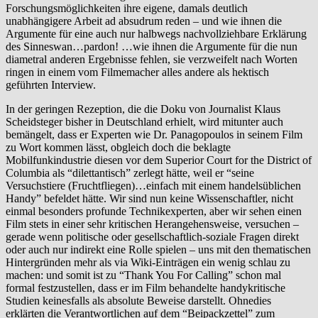
Forschungsmöglichkeiten ihre eigene, damals deutlich
unabhängigere Arbeit ad absudrum reden – und wie ihnen die
Argumente für eine auch nur halbwegs nachvollziehbare Erklärung
des Sinneswan…pardon! …wie ihnen die Argumente für die nun
diametral anderen Ergebnisse fehlen, sie verzweifelt nach Worten
ringen in einem vom Filmemacher alles andere als hektisch
geführten Interview.
In der geringen Rezeption, die die Doku von Journalist Klaus
Scheidsteger bisher in Deutschland erhielt, wird mitunter auch
bemängelt, dass er Experten wie Dr. Panagopoulos in seinem Film
zu Wort kommen lässt, obgleich doch die beklagte
Mobilfunkindustrie diesen vor dem Superior Court for the District of
Columbia als “dilettantisch” zerlegt hätte, weil er “seine
Versuchstiere (Fruchtfliegen)…einfach mit einem handelsüblichen
Handy” befeldet hätte. Wir sind nun keine Wissenschaftler, nicht
einmal besonders profunde Technikexperten, aber wir sehen einen
Film stets in einer sehr kritischen Herangehensweise, versuchen –
gerade wenn politische oder gesellschaftlich-soziale Fragen direkt
oder auch nur indirekt eine Rolle spielen – uns mit den thematischen
Hintergründen mehr als via Wiki-Einträgen ein wenig schlau zu
machen: und somit ist zu “Thank You For Calling” schon mal
formal festzustellen, dass er im Film behandelte handykritische
Studien keinesfalls als absolute Beweise darstellt. Ohnedies
erklärten die Verantwortlichen auf dem “Beipackzettel” zum