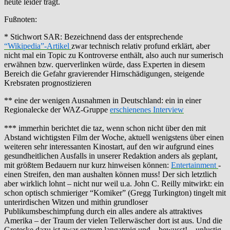
heute leider trägt.
Fußnoten:
* Stichwort SAR: Bezeichnend dass der entsprechende
“Wikipedia”-Artikel
zwar technisch relativ profund erklärt, aber
nicht mal ein Topic zu Kontroverse enthält, also auch nur sumerisch
erwähnen bzw. querverlinken würde, dass Experten in diesem
Bereich die Gefahr gravierender Hirnschädigungen, steigende
Krebsraten prognostizieren
** eine der wenigen Ausnahmen in Deutschland: ein in einer
Regionalecke der WAZ-Gruppe
erschienenes Interview
*** immerhin berichtet die taz, wenn schon nicht über den mit
Abstand wichtigsten Film der Woche, aktuell wenigstens über einen
weiteren sehr interessanten Kinostart, auf den wir aufgrund eines
gesundheitlichen Ausfalls in unserer Redaktion anders als geplant,
mit größtem Bedauern nur kurz hinweisen können:
Entertainment
-
einen Streifen, den man aushalten können muss! Der sich letztlich
aber wirklich lohnt – nicht nur weil u.a. John C. Reilly mitwirkt: ein
schon optisch schmieriger “Komiker” (Gregg Turkington) tingelt mit
unterirdischen Witzen und mithin grundloser
Publikumsbeschimpfung durch ein alles andere als attraktives
Amerika – der Traum der vielen Tellerwäscher dort ist aus. Und die
Groteske dazu ist zwar extrem langatmig und – bewusst! – unlustig