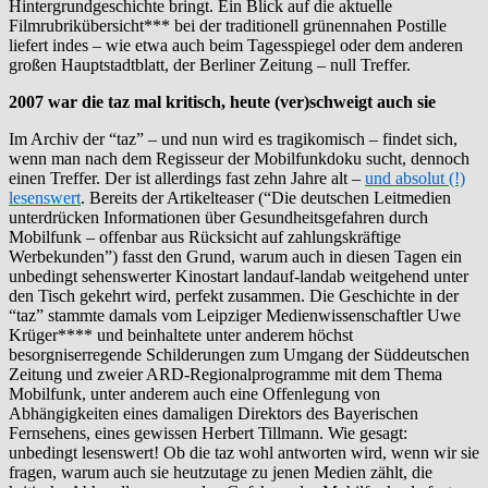
Hintergrundgeschichte bringt. Ein Blick auf die aktuelle
Filmrubrikübersicht*** bei der traditionell grünennahen Postille
liefert indes – wie etwa auch beim Tagesspiegel oder dem anderen
großen Hauptstadtblatt, der Berliner Zeitung – null Treffer.
2007 war die taz mal kritisch, heute (ver)schweigt auch sie
Im Archiv der “taz” – und nun wird es tragikomisch – findet sich,
wenn man nach dem Regisseur der Mobilfunkdoku sucht, dennoch
einen Treffer. Der ist allerdings fast zehn Jahre alt –
und absolut (!)
lesenswert
. Bereits der Artikelteaser (“Die deutschen Leitmedien
unterdrücken Informationen über Gesundheitsgefahren durch
Mobilfunk – offenbar aus Rücksicht auf zahlungskräftige
Werbekunden”) fasst den Grund, warum auch in diesen Tagen ein
unbedingt sehenswerter Kinostart landauf-landab weitgehend unter
den Tisch gekehrt wird, perfekt zusammen. Die Geschichte in der
“taz” stammte damals vom Leipziger Medienwissenschaftler Uwe
Krüger**** und beinhaltete unter anderem höchst
besorgniserregende Schilderungen zum Umgang der Süddeutschen
Zeitung und zweier ARD-Regionalprogramme mit dem Thema
Mobilfunk, unter anderem auch eine Offenlegung von
Abhängigkeiten eines damaligen Direktors des Bayerischen
Fernsehens, eines gewissen Herbert Tillmann. Wie gesagt:
unbedingt lesenswert! Ob die taz wohl antworten wird, wenn wir sie
fragen, warum auch sie heutzutage zu jenen Medien zählt, die