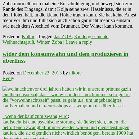
Zoba murmelt noch mal eine Entschuldigung und bewegt sich zum
Rande des Eingangs, damit Kolja seine zwei Haselnüsse, die er in
den Pfoten hält, in die kleine Höhle tragen kann. Sie hat keine Angst
mehr vor ihm und fühlt sich auch schon gar nicht mehr so einsam
wie nach dem Abschied vom Brummer. Der Winter kann kommen.
Posted in
Kultur
|
Tagged
das ZOB
,
Kindergeschichte
,
Weihnachtsgruß
,
Winter
,
Zoba
|
Leave a reply
wider dem konsumwahn und dem produzieren in
überfluss
Posted on
December 23, 2013
by
nikore
Reply
vor drei jahren hatten wir in unserem printmagazin
ein themenspezial, das – wie wir finden – noch immer sehr gut in
die “vorweihnachtszeit” passt. es geht u.a. um ungebändigtes
kaufverhalten und ein-euro-shops als symptom des überflusses:
- wenn der kauf zum zwang wird
:
kaufsucht ist eine psychische störung. sie äußert sich, indem die
betroffenen zwanghaft immer wieder waren und
dienstleistungen
kaufen, die sie eigentlich nicht wirklich benötigen. bereits 1909 hat
der deutsche psychiater