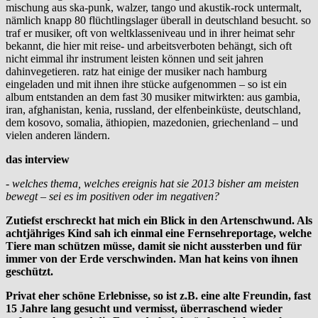
mischung aus ska-punk, walzer, tango und akustik-rock untermalt,
nämlich knapp 80 flüchtlingslager überall in deutschland besucht. so
traf er musiker, oft von weltklasseniveau und in ihrer heimat sehr
bekannt, die hier mit reise- und arbeitsverboten behängt, sich oft
nicht eimmal ihr instrument leisten können und seit jahren
dahinvegetieren. ratz hat einige der musiker nach hamburg
eingeladen und mit ihnen ihre stücke aufgenommen – so ist ein
album entstanden an dem fast 30 musiker mitwirkten: aus gambia,
iran, afghanistan, kenia, russland, der elfenbeinküste, deutschland,
dem kosovo, somalia, äthiopien, mazedonien, griechenland – und
vielen anderen ländern.
das interview
- welches thema, welches ereignis hat sie 2013 bisher am meisten
bewegt – sei es im positiven oder im negativen?
Zutiefst erschreckt hat mich ein Blick in den Artenschwund. Als
achtjähriges Kind sah ich einmal eine Fernsehreportage, welche
Tiere man schützen müsse, damit sie nicht aussterben und für
immer von der Erde verschwinden. Man hat keins von ihnen
geschützt.
Privat eher schöne Erlebnisse, so ist z.B. eine alte Freundin, fast
15 Jahre lang gesucht und vermisst, überraschend wieder