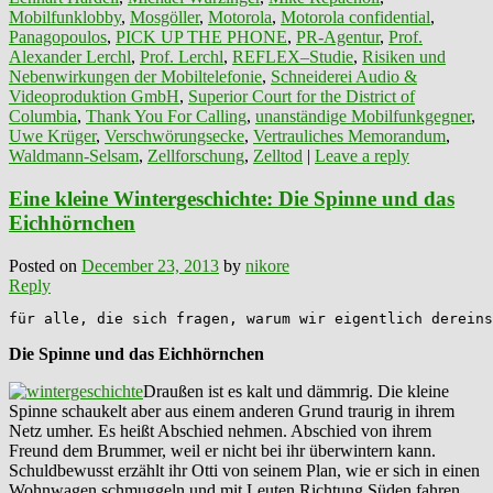
Mobilfunklobby
,
Mosgöller
,
Motorola
,
Motorola confidential
,
Panagopoulos
,
PICK UP THE PHONE
,
PR-Agentur
,
Prof.
Alexander Lerchl
,
Prof. Lerchl
,
REFLEX–Studie
,
Risiken und
Nebenwirkungen der Mobiltelefonie
,
Schneiderei Audio &
Videoproduktion GmbH
,
Superior Court for the District of
Columbia
,
Thank You For Calling
,
unanständige Mobilfunkgegner
,
Uwe Krüger
,
Verschwörungsecke
,
Vertrauliches Memorandum
,
Waldmann-Selsam
,
Zellforschung
,
Zelltod
|
Leave a reply
Eine kleine Wintergeschichte: Die Spinne und das
Eichhörnchen
Posted on
December 23, 2013
by
nikore
Reply
für alle, die sich fragen, warum wir eigentlich dereins
Die Spinne und das Eichhörnchen
Draußen ist es kalt und dämmrig. Die kleine
Spinne schaukelt aber aus einem anderen Grund traurig in ihrem
Netz umher. Es heißt Abschied nehmen. Abschied von ihrem
Freund dem Brummer, weil er nicht bei ihr überwintern kann.
Schuldbewusst erzählt ihr Otti von seinem Plan, wie er sich in einen
Wohnwagen schmuggeln und mit Leuten Richtung Süden fahren