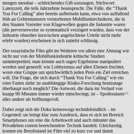
morgen messbar – schleichendes Gift sozusagen, Stichwort:
Latenzzeit, die teils Jahrzehnte beansprucht. Die Fälle, die “Thank
You For Calling” aber bereits aufbröseln kann, etwa von auffallend
früh an Gehirntumoren verstorbenen Mobilfunktechnikern, die in
den Staaten Vorreiter von Klagewellen gegen die Industrie waren
(die perverserweise so systematisch verzögert wurden, dass von der
Industrie ohnedies inzwischen angefochtene Urteile nicht mehr
erlebt wurden) erscheinen in sich zutiefst schlüssig.
Der essayistische Film gibt im Weiteren vor allem eine Ahnung wie
nicht nur von der Mobilfunkindustrie kritische Studien
uminterpretiert, man könnte auch sagen Ergebnisse manipuliert
werden und generell: wie Lobbyismus auf allen Ebenen fruchtet,
wenn eine Gruppe um sprichwörtlich jeden Preis ein Ziel erreichen
will. Die Frage, die sich durch “Thank You For Calling” wie ein
roter Faden zieht: ist unabhängige Risiko-Forschung heutzutage
überhaupt noch moglich? Die Antwort, die dazu im Verlauf von
knapp 90 Minuten immer wieder mitschwingt, ist – Spoileralarm^^
alles andere als hoffnungsvoll.
Dabei zeigt sich die Doku keineswegs technikfeindlich – im
Gegenteil: sie bringt klar zum Ausdruck, dass es sich im Bereich
Smartphones um eine die Arbeitswelt und auch mitunter das
Privatleben extrem bereichendere Technik handelt. Gleichzeitig
kommt ein Berufsstand im Film viel zu kurz vor und damit