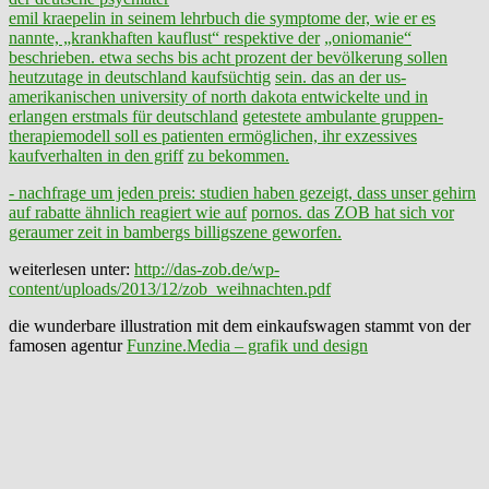
emil kraepelin in seinem lehrbuch die symptome der, wie er es
nannte, „krankhaften kauflust“ respektive der
„oniomanie“
beschrieben. etwa sechs bis acht prozent der bevölkerung sollen
heutzutage in deutschland kaufsüchtig
sein. das an der us-
amerikanischen university of north dakota entwickelte und in
erlangen erstmals für deutschland
getestete ambulante gruppen-
therapiemodell soll es patienten ermöglichen, ihr exzessives
kaufverhalten in den griff
zu bekommen.
- nachfrage um jeden preis: s
tudien haben gezeigt, dass unser gehirn
auf rabatte ähnlich reagiert wie auf
pornos. das ZOB hat sich vor
geraumer zeit in bambergs billigszene geworfen
.
weiterlesen unter:
http://das-zob.de/wp-
content/uploads/2013/12/zob_weihnachten.pdf
die wunderbare illustration mit dem einkaufswagen stammt von der
famosen agentur
Funzine.Media – grafik und design