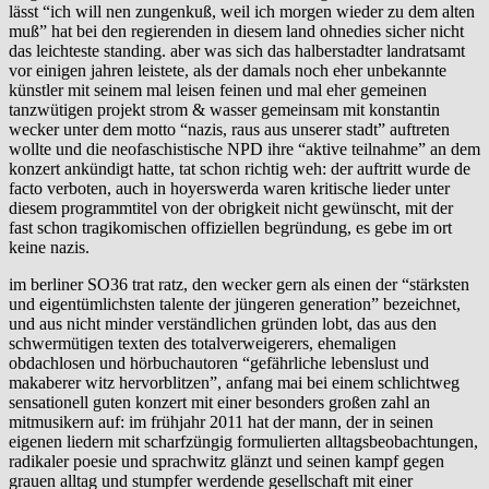
lässt “ich will nen zungenkuß, weil ich morgen wieder zu dem alten
muß” hat bei den regierenden in diesem land ohnedies sicher nicht
das leichteste standing. aber was sich das halberstadter landratsamt
vor einigen jahren leistete, als der damals noch eher unbekannte
künstler mit seinem mal leisen feinen und mal eher gemeinen
tanzwütigen projekt strom & wasser gemeinsam mit konstantin
wecker unter dem motto “nazis, raus aus unserer stadt” auftreten
wollte und die neofaschistische NPD ihre “aktive teilnahme” an dem
konzert ankündigt hatte, tat schon richtig weh: der auftritt wurde de
facto verboten, auch in hoyerswerda waren kritische lieder unter
diesem programmtitel von der obrigkeit nicht gewünscht, mit der
fast schon tragikomischen offiziellen begründung, es gebe im ort
keine nazis.
im berliner SO36 trat ratz, den wecker gern als einen der “stärksten
und eigentümlichsten talente der jüngeren generation” bezeichnet,
und aus nicht minder verständlichen gründen lobt, das aus den
schwermütigen texten des totalverweigerers, ehemaligen
obdachlosen und hörbuchautoren “gefährliche lebenslust und
makaberer witz hervorblitzen”, anfang mai bei einem schlichtweg
sensationell guten konzert mit einer besonders großen zahl an
mitmusikern auf: im frühjahr 2011 hat der mann, der in seinen
eigenen liedern mit scharfzüngig formulierten alltagsbeobachtungen,
radikaler poesie und sprachwitz glänzt und seinen kampf gegen
grauen alltag und stumpfer werdende gesellschaft mit einer