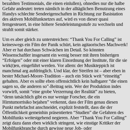
bezahlten Testimonials, die einen einlullen), ohnedies nur die halbe
Gefahr andeutet: treten nämlich in der alltäglichen Benutzung eines
Handys schlechte Sendeeigenschaften in Richtung zur Basistation
des aktiven Mobilfunknetzes auf, wird es von dieser quasi
ferngesteuert, in eine höhere Sendeleis­tungs­stufe zu wechseln und
strahlt somit stärker.
Um es aber gleich zu unterstreichen: “Thank You For Calling” ist
keineswegs ein Film der Panik schürt, kein agitaorisches Machwerk!
Aber er hat durchaus Schwächen im Detail. So könnten
Wissenschaftler insgesamt ein wenig besser mit ihren bisherigen
“Erfolgen” oder mit einer klaren Einordnung der Institute, für die sie
wirk(t)en, eingeführt werden. Vor allem: der Musikteppich ist
manchmal arg aufdringlich. Und klar, der Streifen ist – aber eben in
bester Michael-Moore-Tradition – auch ein Stück weit “einseitig”
gehalten. Aber es sollte eben offensichtlich kein halbgarer “die einen
sagen so, die anderen so”-Beitrag sein. Wer der Produktion indes
vorwirft, somit “eine grobe Verzerrung der Realität” zu bieten,
“denn tatsächlich gibt es nur wenige Forscher, die ein
Hirntumorrisiko bejahen” verkennt, dass der Film genau diesen
Punkt mehrfachst anschneidet, explizit feststellt, dass die der
Öffentlichkeit gemeinhin präsentierten “Studien” die Gefahren des
Mobilfunks weitestgehend negieren. Aber “Thank You For Calling”
zeigt dazu dann eben wirklich stringent, wie einstige Kritiker der
Mobilfunkbranche durch gewisse neue Job- oder