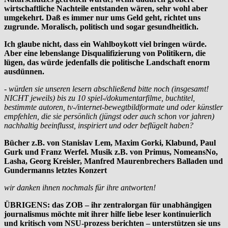
wirtschaftliche Nachteile entstanden wären, sehr wohl aber
umgekehrt. Daß es immer nur ums Geld geht, richtet uns
zugrunde. Moralisch, politisch und sogar gesundheitlich.
Ich glaube nicht, dass ein Wahlboykott viel bringen würde.
Aber eine lebenslange Disqualifizierung von Politikern, die
lügen, das würde jedenfalls die politische Landschaft enorm
ausdünnen.
- würden sie unseren lesern abschließend bitte noch (insgesamt!
NICHT jeweils) bis zu 10 spiel-/dokumentarfilme, buchtitel,
bestimmte autoren, tv-/internet-bewegtbildformate und oder künstler
empfehlen, die sie persönlich (jüngst oder auch schon vor jahren)
nachhaltig beeinflusst, inspiriert und oder beflügelt haben?
Bücher z.B. von Stanislav Lem, Maxim Gorki, Klabund, Paul
Gurk und Franz Werfel. Musik z.B. von Primus, NomeansNo,
Lasha, Georg Kreisler, Manfred Maurenbrechers Balladen und
Gundermanns letztes Konzert
wir danken ihnen nochmals für ihre antworten!
ÜBRIGENS: das ZOB – ihr zentralorgan für unabhängigen
journalismus möchte mit ihrer hilfe liebe leser kontinuierlich
und kritisch vom NSU-prozess berichten – unterstützen sie uns