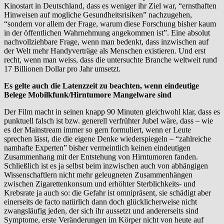
Kinostart in Deutschland, dass es weniger ihr Ziel war, “ernsthaften
Hinweisen auf mogliche Gesundheitsrisiken” nachzugehen,
“sondern vor allem der Frage, warum diese Forschung bisher kaum
in der öffentlichen Wahrnehmung angekommen ist”. Eine absolut
nachvollziehbare Frage, wenn man bedenkt, dass inzwischen auf
der Welt mehr Handyverträge als Menschen existieren. Und erst
recht, wenn man weiss, dass die untersuchte Branche weltweit rund
17 Billionen Dollar pro Jahr umsetzt.
Es gelte auch die Latenzzeit zu beachten, wenn eindeutige
Belege Mobilkfunk/Hirntumore Mangelware sind
Der Film macht in seinen knapp 90 Minuten gleichwohl klar, dass es
punktuell falsch ist bzw. generell verfrühter Jubel wäre, dass – wie
es der Mainstream immer so gern formuliert, wenn er Leute
sprechen lässt, die die eigene Denke wiederspiegeln – “zahlreiche
namhafte Experten” bisher vermeintlich keinen eindeutigen
Zusammenhang mit der Entstehung von Hirntumoren fanden.
Schließlich ist es ja selbst beim inzwischen auch von abhängigen
Wissenschaftlern nicht mehr geleugneten Zusammenhängen
zwischen Zigarettenkonsum und erhöhter Sterblichkeits- und
Krebsrate ja auch so: die Gefahr ist omnipräsent, sie schädigt aber
einerseits de facto natürlich dann doch glücklicherweise nicht
zwangsläufig jeden, der sich ihr aussetzt und andererseits sind
Symptome, erste Veränderungen im Körper nicht von heute auf