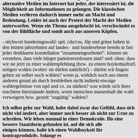
alternative Medien im Internet hat jeder, der interessiert ist, die
Möglichkeit an Informationen zu gelangen. Die klassischen
Medien verlieren dadurch immer mehr an Macht und
Bedeutung. Leider ist auch der Protest der Macht der Medien
unterworfen. Wenn ein Thema ausgelutscht ist, verschwindet es
von der Bildfläche und somit auch aus unseren Köpfen.
- stichwort bundestagswahl: spd, cdu/csu, fdp und grüne haben in
den letzten jahrzehnten auf landes- und bundesebene bereits in fast
jeder denkbaren konstellation “zusammengearbeitet”. können sie
verstehen, dass viele bürger parteienverdossen sind? und: ohne, dass
wir sie jetzt zu einer wahlempfehlung (bzw. zu einem boykottaufruf)
nötigen wollen (wobei: sie dürfen natürlich!) – dürfen wir fragen:
gehen sie selber noch wählen? wenn ja, wirklich noch aus einem
anderen grund als durch fernbleiben nicht indirekt etwaige
wahlergebnisse von npd und co. zu stärken? was würde sich ihres
erachtens hierzulande ändern, wenn menschen massenhaft die wahl
verweigern bzw. gezielt “ungültig” wählen?
Ich selbst gehe zur Wahl, habe dabei zwar das Gefühl, dass sich
nicht viel ändert, aber immer noch besser als nicht zur Urne zu
schreiten. Wir leben nunmal in einer Demokratie. Bis eine
bessere Staatsform gefunden ist, auf die sich alle
einigen können, halte ich einen Wahlboykott für
kontraproduktiv. Solange es