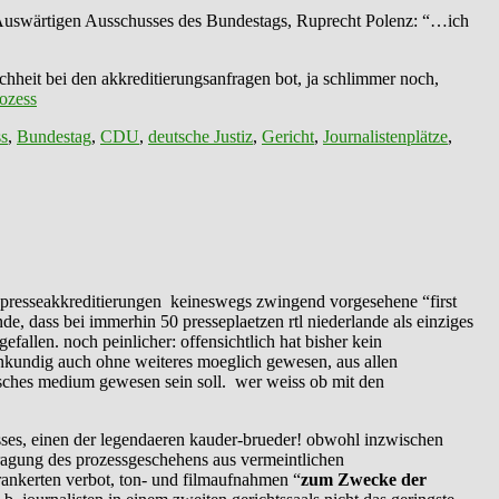
Auswärtigen Ausschusses des Bundestags, Ruprecht Polenz: “…ich
hheit bei den akkreditierungsanfragen bot, ja schlimmer noch,
rozess
s
,
Bundestag
,
CDU
,
deutsche Justiz
,
Gericht
,
Journalistenplätze
,
en presseakkreditierungen keineswegs zwingend vorgesehene “first
de, dass bei immerhin 50 presseplaetzen rtl niederlande als einziges
efallen. noch peinlicher: offensichtlich hat bisher kein
enkundig auch ohne weiteres moeglich gewesen, aus allen
isches medium gewesen sein soll. wer weiss ob mit den
sses, einen der legendaeren kauder-brueder! obwohl inzwischen
rtragung des prozessgeschehens aus vermeintlichen
rankerten verbot, ton- und filmaufnahmen “
zum Zwecke der