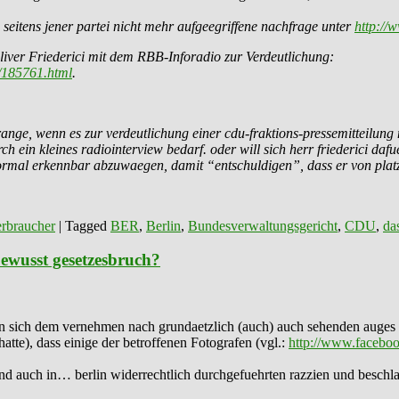
 seitens jener partei nicht mehr aufgeegriffene nachfrage unter
http://
iver Friederici mit dem RBB-Inforadio zur Verdeutlichung:
/185761.html
.
ge, wenn es zur verdeutlichung einer cdu-fraktions-pressemitteilung m
ch ein kleines radiointerview bedarf. oder will sich herr friederici dafu
 formal erkennbar abzuwaegen, damit “entschuldigen”, dass er von plat
rbraucher
|
Tagged
BER
,
Berlin
,
Bundesverwaltungsgericht
,
CDU
,
da
bewusst gesetzesbruch?
len sich dem vernehmen nach grundaetzlich (auch) auch sehenden auges d
(hatte), dass einige der betroffenen Fotografen (vgl.:
http://www.faceb
 und auch in… berlin widerrechtlich durchgefuehrten razzien und besch