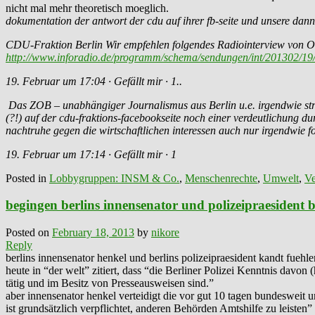
nicht mal mehr theoretisch moeglich.
dokumentation der antwort der cdu auf ihrer fb-seite und unsere dann
CDU-Fraktion Berlin Wir empfehlen folgendes Radiointerview von Ol
http://www.inforadio.de/programm/schema/sendungen/int/201302/19
19. Februar um 17:04 · Gefällt mir · 1..
Das ZOB – unabhängiger Journalismus aus Berlin u.e. irgendwie stran
(?!) auf der cdu-fraktions-facebookseite noch einer verdeutlichung dur
nachtruhe gegen die wirtschaftlichen interessen auch nur irgendwie
19. Februar um 17:14 · Gefällt mir · 1
Posted in
Lobbygruppen: INSM & Co.
,
Menschenrechte
,
Umwelt
,
Ve
begingen berlins innensenator und polizeipraesident 
Posted on
February 18, 2013
by
nikore
Reply
berlins innensenator henkel und berlins polizeipraesident kandt fueh
heute in “der welt” zitiert, dass “die Berliner Polizei Kenntnis davon 
tätig und im Besitz von Presseausweisen sind.”
aber innensenator henkel verteidigt die vor gut 10 tagen bundesweit
ist grundsätzlich verpflichtet, anderen Behörden Amtshilfe zu leisten”