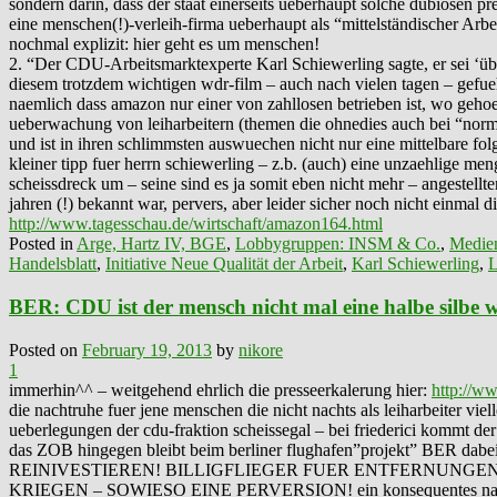
sondern darin, dass der staat einerseits ueberhaupt solche dubiosen p
eine menschen(!)-verleih-firma ueberhaupt als “mittelständischer Arb
nochmal explizit: hier geht es um menschen!
2. “Der CDU-Arbeitsmarktexperte Karl Schiewerling sagte, er sei ‘üb
diesem trotzdem wichtigen wdr-film – auch nach vielen tagen – gefueh
naemlich dass amazon nur einer von zahllosen betrieben ist, wo geho
ueberwachung von leiharbeitern (themen die ohnedies auch bei “normal
und ist in ihren schlimmsten auswuechen nicht nur eine mittelbare folge
kleiner tipp fuer herrn schiewerling – z.b. (auch) eine unzaehlige meng
scheissdreck um – seine sind es ja somit eben nicht mehr – angestellt
jahren (!) bekannt war, pervers, aber leider sicher noch nicht einmal di
http://www.tagesschau.de/wirtschaft/amazon164.html
Posted in
Arge, Hartz IV, BGE
,
Lobbygruppen: INSM & Co.
,
Medie
Handelsblatt
,
Initiative Neue Qualität der Arbeit
,
Karl Schiewerling
,
L
BER: CDU ist der mensch nicht mal eine halbe silbe w
Posted on
February 19, 2013
by
nikore
1
immerhin^^ – weitgehend ehrlich die presseerkalerung hier:
http://w
die nachtruhe fuer jene menschen die nicht nachts als leiharbeiter vie
ueberlegungen der cdu-fraktion scheissegal – bei friederici kommt der
das ZOB hingegen bleibt beim berliner flughafen”proje
REINIVESTIEREN! BILLIGFLIEGER FUER ENTFERNUNGE
KRIEGEN – SOWIESO EINE PERVERSION! ein konsequentes nachtflugver