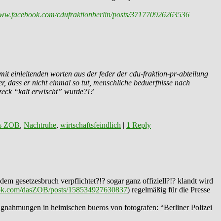
www.facebook.com/cdufraktionberlin/posts/371770926263536
it einleitenden worten aus der feder der cdu-fraktion-pr-abteilung
er, dass er nicht einmal so tut, menschliche beduerfnisse nach
zeck “kalt erwischt” wurde?!?
s ZOB
,
Nachtruhe
,
wirtschaftsfeindlich
|
1
Reply
em gesetzesbruch verpflichtet?!? sogar ganz offiziell?!? klandt wird
ook.com/dasZOB/posts/158534927630837
) regelmäßig für die Presse
lagnahmungen in heimischen bueros von fotografen: “Berliner Polizei