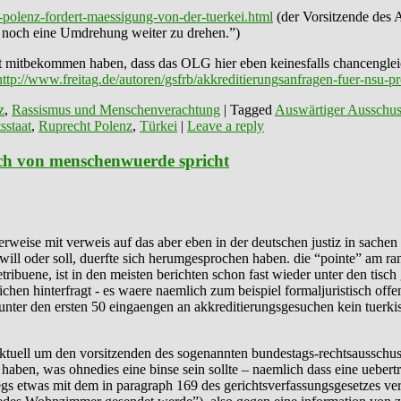
-polenz-fordert-maessigung-von-der-tuerkei.html
(der Vorsitzende des 
n noch eine Umdrehung weiter zu drehen.”)
cht mitbekommen haben, dass das OLG hier eben keinesfalls chancengleic
http://www.freitag.de/autoren/gsfrb/akkreditierungsanfragen-fuer-nsu-p
z
,
Rassismus und Menschenverachtung
|
Tagged
Auswärtiger Ausschus
sstaat
,
Ruprecht Polenz
,
Türkei
|
Leave a reply
ich von menschenwuerde spricht
erweise mit verweis auf das aber eben in der deutschen justiz in sach
will oder soll, duerfte sich herumgesprochen haben. die “pointe” am ran
ribuene, ist in den meisten berichten schon fast wieder unter den tisch g
en hinterfragt - es waere naemlich zum beispiel formaljuristisch off
 unter den ersten 50 eingaengen an akkreditierungsgesuchen kein tuerk
saktuell um den vorsitzenden des sogenannten bundestags-rechtsausschu
rt haben, was ohnedies eine binse sein sollte – naemlich dass eine uebe
egs etwas mit dem in paragraph 169 des gerichtsverfassungsgesetzes ve