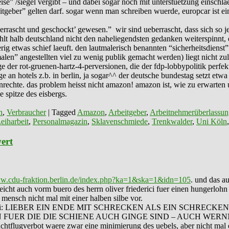
reise” /siegel vergibt – und dabei sogar noch mit unterstuetzung einsch
eitgeber” gelten darf. sogar wenn man schreiben wuerde, europcar ist e
errascht und geschockt’ gewesen.” wir sind ueberrascht, dass sich so j
lt halb deutschland nicht den naheliegendsten gedanken weiterspinnt, 
erig etwas schief laeuft. den lautmalerisch benannten “sicherheitsdien
en” angestellten viel zu wenig publik gemacht werden) liegt nicht zule
 der rot-gruenen-hartz-4-perversionen, die der fdp-lobbypolitik perfekt 
e an hotels z.b. in berlin, ja sogar^^ der deutsche bundestag setzt etwa 
enrechte. das problem heisst nicht amazon! amazon ist, wie zu erwarten 
e spitze des eisbergs.
n
,
Verbraucher
|
Tagged
Amazon
,
Arbeitgeber
,
Arbeitnehmerüberlassun
eiharbeit
,
Personalmagazin
,
Sklavenschmiede
,
Trenkwalder
,
Uni Köln
ert
ww.cdu-fraktion.berlin.de/index.php?ka=1&ska=1&idn=105
. und das a
lleicht auch vorm buero des herrn oliver friederici fuer einen hungerloh
 mensch nicht mal mit einer halben silbe vor.
kt” BER dabei: LIEBER EIN ENDE MIT SCHRECKEN ALS EIN S
N FUER DIE DIE SCHIENE AUCH GINGE SIND – AUCH W
bot waere zwar eine minimierung des uebels, aber nicht mal dieses 