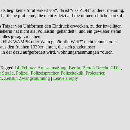
ats liegt keine Strafbarkeit vor“. da ist “das ZOB” anderer meinung,
ftliche probleme, die nicht zuletzt auf die unmenschliche hartz-4-
enn Träger von Uniformen den Eindruck erwecken, zu der jeweiligen
herin hat nicht als ,Polizistin’ gehandelt”. und ein gewisser stefan
 alles gesagt zu haben.
ifen “KUHLE WAMPE oder Wem gehört die Welt?” nicht kennen oder
 aus den fruehen 1930er jahren, die sich gnadenloser
rd, in der dazu aufgefordert wird, wohnungsraeumungen “durch
Tagged
14. Februar
,
Amtsanmaßung
,
Berlin
,
Bertolt Brecht
,
CDU
,
r Straße
,
Polizei
,
Polizeisprecher
,
Polizeitaktik
,
Proletarier
,
d
,
Zensur
,
Zwangsräumung
|
Leave a reply