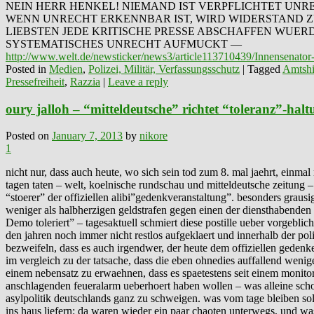
NEIN HERR HENKEL! NIEMAND IST VERPFLICHTET UN
WENN UNRECHT ERKENNBAR IST, WIRD WIDERSTAND Z
LIEBSTEN JEDE KRITISCHE PRESSE ABSCHAFFEN WUER
SYSTEMATISCHES UNRECHT AUFMUCKT —
http://www.welt.de/newsticker/news3/article113710439/Innensenator-
Posted in
Medien
,
Polizei, Militär, Verfassungsschutz
|
Tagged
Amtshi
Pressefreiheit
,
Razzia
|
Leave a reply
oury jalloh – “mitteldeutsche” richtet “toleranz”-halt
Posted on
January 7, 2013
by
nikore
1
nicht nur, dass auch heute, wo sich sein tod zum 8. mal jaehrt, einmal
tagen taten – welt, koelnische rundschau und mitteldeutsche zeitung –
“stoerer” der offiziellen alibi”gedenkveranstaltung”. besonders grausi
weniger als halbherzigen geldstrafen gegen einen der diensthabenden
Demo toleriert” – tagesaktuell schmiert diese postille ueber vorgebli
den jahren noch immer nicht restlos aufgeklaert und innerhalb der poli
bezweifeln, dass es auch irgendwer, der heute dem offiziellen gedenke
im vergleich zu der tatsache, dass die eben ohnedies auffallend wenig
einem nebensatz zu erwaehnen, dass es spaetestens seit einem monitorb
anschlagenden feueralarm ueberhoert haben wollen – was alleine sch
asylpolitik deutschlands ganz zu schweigen. was vom tage bleiben soll
ins haus liefern: da waren wieder ein paar chaoten unterwegs, und was