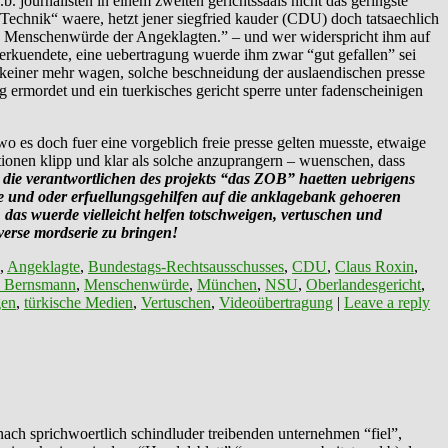
. journalisten in einem zweiten gerichtssaals nicht das geringste
er Technik“ waere, hetzt jener siegfried kauder (CDU) doch tatsaechlich
ie Menschenwürde der Angeklagten.” – und wer widerspricht ihm auf
 verkuendete, eine uebertragung wuerde ihm zwar “gut gefallen” sei
 keiner mehr wagen, solche beschneidung der auslaendischen presse
ig ermordet und ein tuerkisches gericht sperre unter fadenscheinigen
 es doch fuer eine vorgeblich freie presse gelten muesste, etwaige
onen klipp und klar als solche anzuprangern – wuenschen, dass
, die verantwortlichen des projekts “das ZOB” haetten uebrigens
gane und oder erfuellungsgehilfen auf die anklagebank gehoeren
. das wuerde vielleicht helfen totschweigen, vertuschen und
erverse mordserie zu bringen!
,
Angeklagte
,
Bundestags-Rechtsausschusses
,
CDU
,
Claus Roxin
,
s Bernsmann
,
Menschenwürde
,
München
,
NSU
,
Oberlandesgericht
,
gen
,
türkische Medien
,
Vertuschen
,
Videoübertragung
|
Leave a reply
nach sprichwoertlich schindluder treibenden unternehmen “fiel”,