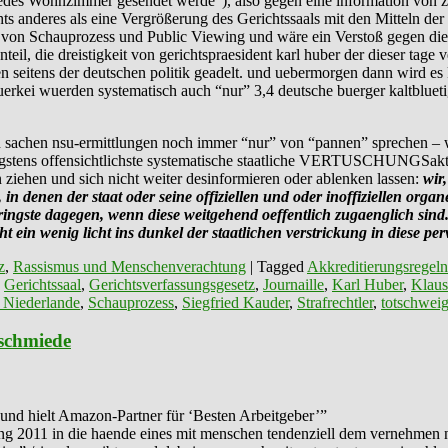
jedes Wohnzimmer gesendet werde”), also gegen eine information von z.b
ichts anderes als eine Vergrößerung des Gerichtssaals mit den Mitteln d
as von Schauprozess und Public Viewing und wäre ein Verstoß gegen d
il, die dreistigkeit von gerichtspraesident karl huber der dieser tage
 seitens der deutschen politik geadelt. und uebermorgen dann wird es
 tuerkei wuerden systematisch auch “nur” 3,4 deutsche buerger kaltbluet
n sachen nsu-ermittlungen noch immer “nur” von “pannen” sprechen – wo
igstens offensichtlichste systematische staatliche VERTUSCHUNGSakti
ziehen und sich nicht weiter desinformieren oder ablenken lassen:
wir
, in denen der staat oder seine offiziellen und oder inoffiziellen or
ringste dagegen,
wenn
diese weitgehend oeffentlich zugaenglich sind
ht ein wenig licht ins dunkel der staatlichen verstrickung in diese p
z
,
Rassismus und Menschenverachtung
|
Tagged
Akkreditierungsregeln
,
Gerichtssaal
,
Gerichtsverfassungsgesetz
,
Journaille
,
Karl Huber
,
Klau
Niederlande
,
Schauprozess
,
Siegfried Kauder
,
Strafrechtler
,
totschwei
nschmiede
nd hielt Amazon-Partner für ‘Besten Arbeitgeber’”
chnung 2011 in die haende eines mit menschen tendenziell dem vernehmen 