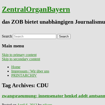
ZentralOrganBayern
das ZOB bietet unabhängigen Journalismu
Search
Main menu
Skip to primary content
Skip to secondary content
Home
Impressum / Wir über uns
PRINTARCHIV
Tag Archives:
CDU
zwangsraeumung: innensenator henkel adelt amtsanma
Posted on
April 6, 2013
by
nikore