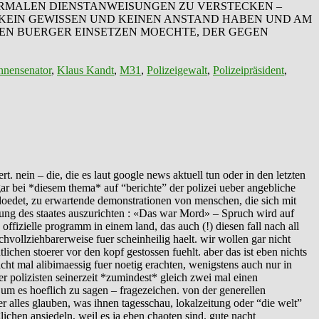
FORMALEN DIENSTANWEISUNGEN ZU VERSTECKEN –
 KEIN GEWISSEN UND KEINEN ANSTAND HABEN UND AM
DEN BUERGER EINSETZEN MOECHTE, DER GEGEN
nnensenator
,
Klaus Kandt
,
M31
,
Polizeigewalt
,
Polizeipräsident
,
. nein – die, die es laut google news aktuell tun oder in den letzten
gar bei *diesem thema* auf “berichte” der polizei ueber angebliche
ntbloedet, zu erwartende demonstrationen von menschen, die sich mit
tung des staates auszurichten : «Das war Mord» – Spruch wird auf
ffizielle programm in einem land, das auch (!) diesen fall nach all
chvollziehbarerweise fuer scheinheilig haelt. wir wollen gar nicht
ichen stoerer vor den kopf gestossen fuehlt. aber das ist eben nichts
icht mal alibimaessig fuer noetig erachten, wenigstens auch nur in
er polizisten seinerzeit *zumindest* gleich zwei mal einen
m es hoeflich zu sagen – fragezeichen. von der generellen
r alles glauben, was ihnen tagesschau, lokalzeitung oder “die welt”
ichen ansiedeln, weil es ja eben chaoten sind. gute nacht