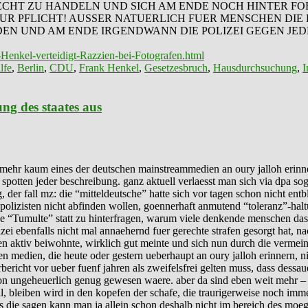
RECHT ZU HANDELN UND SICH AM ENDE NOCH HINTER 
UR PFLICHT! AUSSER NATUERLICH FUER MENSCHEN DIE
DEN UND AM ENDE IRGENDWANN DIE POLIZEI GEGEN JE
Henkel-verteidigt-Razzien-bei-Fotografen.html
lfe
,
Berlin
,
CDU
,
Frank Henkel
,
Gesetzesbruch
,
Hausdurchsuchung
,
I
ung des staates aus
 mehr kaum eines der deutschen mainstreammedien an oury jalloh erinnert
 spotten jeder beschreibung. ganz aktuell verlaesst man sich via dpa so
g, der fall mz: die “mitteldeutsche” hatte sich vor tagen schon nicht e
 polizisten nicht abfinden wollen, goennerhaft anmutend “toleranz”-hal
che “Tumulte” statt zu hinterfragen, warum viele denkende menschen das o
zei ebenfalls nicht mal annaehernd fuer gerechte strafen gesorgt hat, na
n aktiv beiwohnte, wirklich gut meinte und sich nun durch die vermeintl
en medien, die heute oder gestern ueberhaupt an oury jalloh erinnern, n
ericht vor ueber fuenf jahren als zweifelsfrei gelten muss, dass dessau
on ungeheuerlich genug gewesen waere. aber da sind eben weit mehr – u
, bleiben wird in den kopefen der schafe, die traurigerweise noch imme
 die sagen kann man ja allein schon deshalb nicht im bereich des moegl