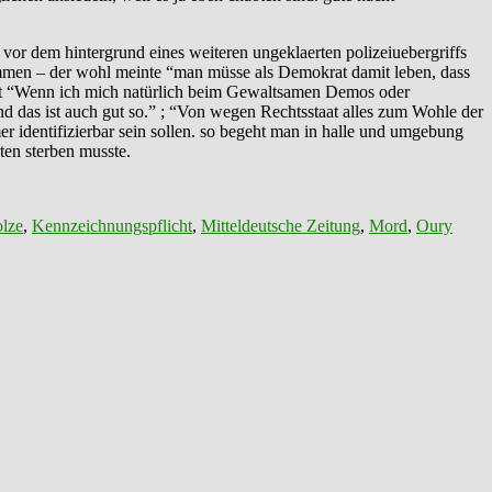
 vor dem hintergrund eines weiteren ungeklaerten polizeiuebergriffs
ommen – der wohl meinte “man müsse als Demokrat damit leben, dass
a. mit “Wenn ich mich natürlich beim Gewaltsamen Demos oder
nd das ist auch gut so.” ; “Von wegen Rechtsstaat alles zum Wohle der
er identifizierbar sein sollen. so begeht man in halle und umgebung
ten sterben musste.
olze
,
Kennzeichnungspflicht
,
Mitteldeutsche Zeitung
,
Mord
,
Oury