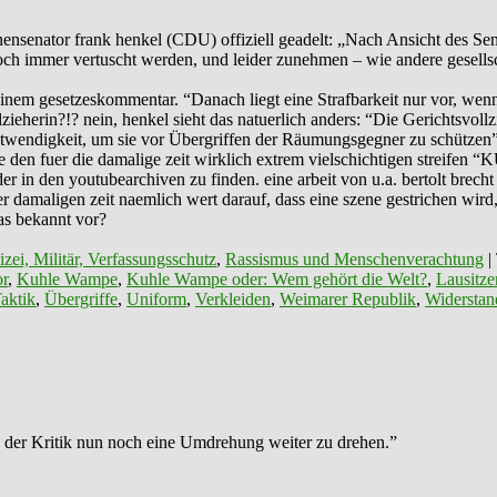
nensenator frank henkel (CDU) offiziell geadelt: „Nach Ansicht des Sen
 immer vertuscht werden, und leider zunehmen – wie andere gesellscha
 einem gesetzeskommentar. “Danach liegt eine Strafbarkeit nur vor, w
ieherin?!? nein, henkel sieht das natuerlich anders: “Die Gerichtsvollzie
 Notwendigkeit, um sie vor Übergriffen der Räumungsgegner zu schützen”
o sie den fuer die damalige zeit wirklich extrem vielschichtigen stre
r in den youtubearchiven zu finden. eine arbeit von u.a. bertolt brecht
der damaligen zeit naemlich wert darauf, dass eine szene gestrichen wi
as bekannt vor?
izei, Militär, Verfassungsschutz
,
Rassismus und Menschenverachtung
|
or
,
Kuhle Wampe
,
Kuhle Wampe oder: Wem gehört die Welt?
,
Lausitze
aktik
,
Übergriffe
,
Uniform
,
Verkleiden
,
Weimarer Republik
,
Widerstan
der Kritik nun noch eine Umdrehung weiter zu drehen.”