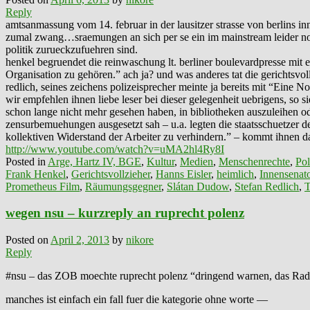
Reply
amtsanmassung vom 14. februar in der lausitzer strasse von berlins in
zumal zwang…sraemungen an sich per se ein im mainstream leider noch
politik zurueckzufuehren sind.
henkel begruendet die reinwaschung lt. berliner boulevardpresse mit
Organisation zu gehören.” ach ja? und was anderes tat die gerichtsvollz
redlich, seines zeichens polizeisprecher meinte ja bereits mit “Eine
wir empfehlen ihnen liebe leser bei dieser gelegenheit uebrigens, s
schon lange nicht mehr gesehen haben, in bibliotheken auszuleihen ode
zensurbemuehungen ausgesetzt sah – u.a. legten die staatsschuetzer 
kollektiven Widerstand der Arbeiter zu verhindern.” – kommt ihnen d
http://www.youtube.com/watch?v=uMA2hl4Ry8I
Posted in
Arge, Hartz IV, BGE
,
Kultur
,
Medien
,
Menschenrechte
,
Pol
Frank Henkel
,
Gerichtsvollzieher
,
Hanns Eisler
,
heimlich
,
Innensenat
Prometheus Film
,
Räumungsgegner
,
Slátan Dudow
,
Stefan Redlich
,
T
wegen nsu – kurzreply an ruprecht polenz
Posted on
April 2, 2013
by
nikore
Reply
#nsu – das ZOB moechte ruprecht polenz “dringend warnen, das Rad 
manches ist einfach ein fall fuer die kategorie ohne worte —