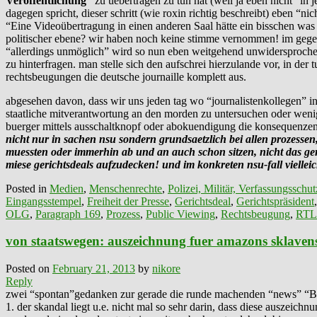
Veröffentlichung”
zu uebertragen zu tun hat (weil ja eben nicht ”in 
dagegen spricht, dieser schritt (wie roxin richtig beschreibt) eben “n
“Eine Videoübertragung in einen anderen Saal hätte ein bisschen w
politischer ebene? wir haben noch keine stimme vernommen! im gegente
“allerdings unmöglich” wird so nun eben weitgehend unwidersprochen
zu hinterfragen. man stelle sich den aufschrei hierzulande vor, in der
rechtsbeugungen die deutsche journaille komplett aus.
abgesehen davon, dass wir uns jeden tag wo “journalistenkollegen” i
staatliche mitverantwortung an den morden zu untersuchen oder wen
buerger mittels ausschaltknopf oder abokuendigung die konsequenzen 
nicht nur in sachen nsu sondern grundsaetzlich
bei allen prozessen
muessten oder immerhin ab und an auch schon sitzen, nicht das ge
miese gerichtsdeals aufzudecken! und im konkreten nsu-fall vielleic
Posted in
Medien
,
Menschenrechte
,
Polizei, Militär, Verfassungsschut
Eingangsstempel
,
Freiheit der Presse
,
Gerichtsdeal
,
Gerichtspräsident
OLG
,
Paragraph 169
,
Prozess
,
Public Viewing
,
Rechtsbeugung
,
RTL 
von staatswegen: auszeichnung fuer amazons sklave
Posted on
February 21, 2013
by
nikore
Reply
zwei “spontan”gedanken zur gerade die runde machenden “news” “Bu
1. der skandal liegt u.e. nicht mal so sehr darin, dass diese auszei