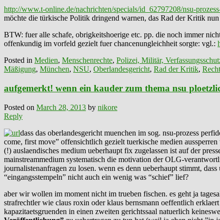
http://www.t-online.de/nachrichten/specials/id_62797208/nsu-prozess
möchte die türkische Politik dringend warnen, das Rad der Kritik nu
BTW: fuer alle schafe, obrigkeitshoerige etc. pp. die noch immer ni
offenkundig im vorfeld gezielt fuer chancenungleichheit sorgte: vgl.:
Posted in
Medien
,
Menschenrechte
,
Polizei, Militär, Verfassungsschut
Mäßigung
,
München
,
NSU
,
Oberlandesgericht
,
Rad der Kritik
,
Recht
aufgemerkt! wenn ein kauder zum thema nsu ploetzl
Posted on
March 28, 2013
by
nikore
Reply
dass das oberlandesgericht muenchen im sog. nsu-prozess perfid
come, first move” offensichtlich gezielt tuerkische medien aussperren 
(!) auslaendisches medium ueberhaupt fix zugelassen ist auf der presset
mainstreammedium systematisch die motivation der OLG-verantwortlich
journalistenanfragen zu losen. wenn es denn ueberhaupt stimmt, dass
“eingangsstempeln” nicht auch ein wenig was “schief” lief?
aber wir wollen im moment nicht im trueben fischen. es geht ja tage
strafrechtler wie claus roxin oder klaus bernsmann oeffentlich erklae
kapazitaetsgruenden in einen zweiten gerichtssaal natuerlich keinesw