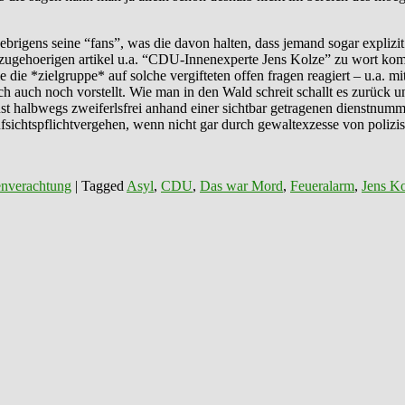
brigens seine “fans”, was die davon halten, dass jemand sogar explizit
im zugehoerigen artikel u.a. “CDU-Innenexperte Jens Kolze” zu wort k
wie die *zielgruppe* auf solche vergifteten offen fragen reagiert – u.
 auch noch vorstellt. Wie man in den Wald schreit schallt es zurück u
nst halbwegs zweiferlsfrei anhand einer sichtbar getragenen dienstnumm
ufsichtspflichtvergehen, wenn nicht gar durch gewaltexzesse von polizis
nverachtung
|
Tagged
Asyl
,
CDU
,
Das war Mord
,
Feueralarm
,
Jens K