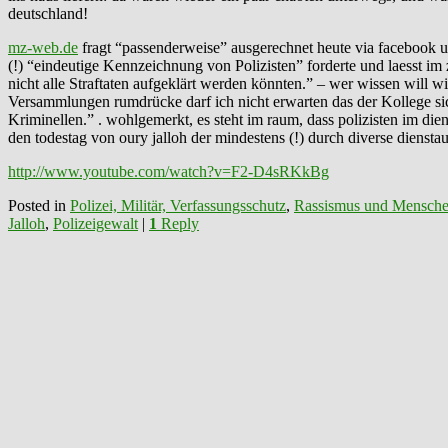
deutschland!
mz-web.de
fragt “passenderweise” ausgerechnet heute via facebook ue
(!) “eindeutige Kennzeichnung von Polizisten” forderte und laesst 
nicht alle Straftaten aufgeklärt werden könnten.” – wer wissen will 
Versammlungen rumdrücke darf ich nicht erwarten das der Kollege sich
Kriminellen.” . wohlgemerkt, es steht im raum, dass polizisten im die
den todestag von oury jalloh der mindestens (!) durch diverse diensta
http://www.youtube.com/watch?v=F2-D4sRKkBg
Posted in
Polizei, Militär, Verfassungsschutz
,
Rassismus und Mensche
Jalloh
,
Polizeigewalt
|
1
Reply