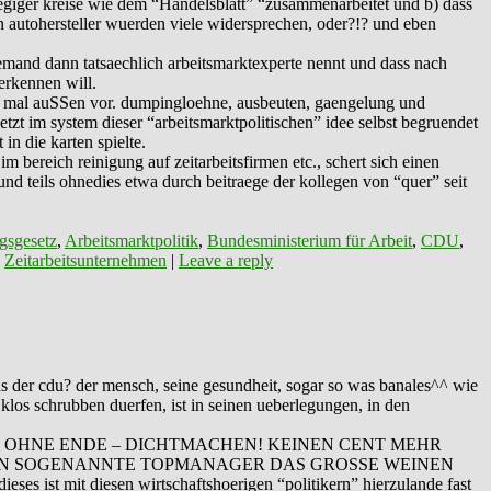
laegiger kreise wie dem “Handelsblatt” “zusammenarbeitet und b) dass
in autohersteller wuerden viele widersprechen, oder?!? und eben
emand dann tatsaechlich arbeitsmarktexperte nennt und dass nach
erkennen will.
st” mal auSSen vor. dumpingloehne, ausbeuten, gaengelung und
tzt im system dieser “arbeitsmarktpolitischen” idee selbst begruendet
in die karten spielte.
im bereich reinigung auf zeitarbeitsfirmen etc., schert sich einen
und teils ohnedies etwa durch beitraege der kollegen von “quer” seit
gsgesetz
,
Arbeitsmarktpolitik
,
Bundesministerium für Arbeit
,
CDU
,
,
Zeitarbeitsunternehmen
|
Leave a reply
us der cdu? der mensch, seine gesundheit, sogar so was banales^^ wie
n klos schrubben duerfen, ist in seinen ueberlegungen, in den
CHRECKEN OHNE ENDE – DICHTMACHEN! KEINEN CENT MEHR
ERNN SOGENANNTE TOPMANAGER DAS GROSSE WEINEN
ist mit diesen wirtschaftshoerigen “politikern” hierzulande fast