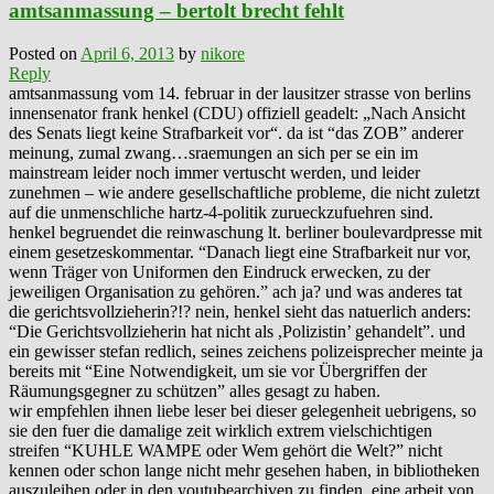
amtsanmassung – bertolt brecht fehlt
Posted on
April 6, 2013
by
nikore
Reply
amtsanmassung vom 14. februar in der lausitzer strasse von berlins
innensenator frank henkel (CDU) offiziell geadelt: „Nach Ansicht
des Senats liegt keine Strafbarkeit vor“. da ist “das ZOB” anderer
meinung, zumal zwang…sraemungen an sich per se ein im
mainstream leider noch immer vertuscht werden, und leider
zunehmen – wie andere gesellschaftliche probleme, die nicht zuletzt
auf die unmenschliche hartz-4-politik zurueckzufuehren sind.
henkel begruendet die reinwaschung lt. berliner boulevardpresse mit
einem gesetzeskommentar. “Danach liegt eine Strafbarkeit nur vor,
wenn Träger von Uniformen den Eindruck erwecken, zu der
jeweiligen Organisation zu gehören.” ach ja? und was anderes tat
die gerichtsvollzieherin?!? nein, henkel sieht das natuerlich anders:
“Die Gerichtsvollzieherin hat nicht als ,Polizistin’ gehandelt”. und
ein gewisser stefan redlich, seines zeichens polizeisprecher meinte ja
bereits mit “Eine Notwendigkeit, um sie vor Übergriffen der
Räumungsgegner zu schützen” alles gesagt zu haben.
wir empfehlen ihnen liebe leser bei dieser gelegenheit uebrigens, so
sie den fuer die damalige zeit wirklich extrem vielschichtigen
streifen “KUHLE WAMPE oder Wem gehört die Welt?” nicht
kennen oder schon lange nicht mehr gesehen haben, in bibliotheken
auszuleihen oder in den youtubearchiven zu finden. eine arbeit von