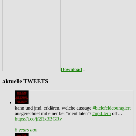
Download
-
aktuelle TWEETS
kann und jmd. erklären, welche aussage
#bielefeldcouragiert
ausgerechnet mit einer bei "identitäten"/
#npd-lern
off…
https://t.co/jf2Rx3BGRv
8 years ago