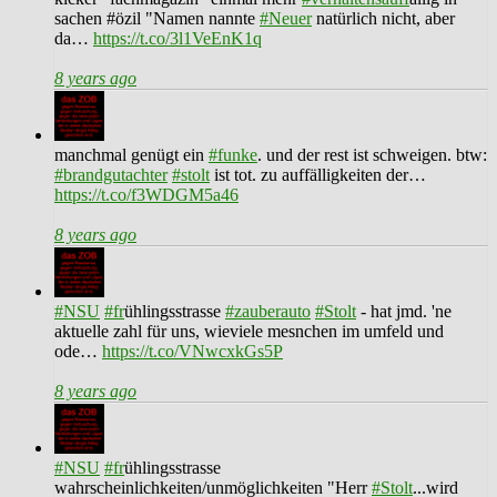
sachen #özil "Namen nannte
#Neuer
natürlich nicht, aber
da…
https://t.co/3l1VeEnK1q
8 years ago
manchmal genügt ein
#funke
. und der rest ist schweigen. btw:
#brandgutachter
#stolt
ist tot. zu auffälligkeiten der…
https://t.co/f3WDGM5a46
8 years ago
#NSU
#fr
ühlingsstrasse
#zauberauto
#Stolt
- hat jmd. 'ne
aktuelle zahl für uns, wieviele mesnchen im umfeld und
ode…
https://t.co/VNwcxkGs5P
8 years ago
#NSU
#fr
ühlingsstrasse
wahrscheinlichkeiten/unmöglichkeiten "Herr
#Stolt
...wird