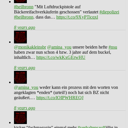
#heilbronn
"Mit Luftdruckpistole auf
Bäckereifachverkäuferin geschossen" verlautet
#diepolizei
#heilbronn
. dass das…
https://t.co/9XyPTicqxl
8 years ago
@monikakleinsbr
@amina_you
unsere beiden hefte
#nsu
haben zwar nun schon 4 bzw. 3 jahre auf dem buckel,
inhaltlich…
https://t.co/wkKxGErwHU
8 years ago
@amina_you
weder kann ein prozess mit den worten von
angeklagten *enden* (urteil!) noch hat sich BZ nicht
geäußert.…
https://t.co/lOIPWHREQJ
8 years ago
kicker "fachmagazin" einmal mehr
#verhaltensauff
ällig in