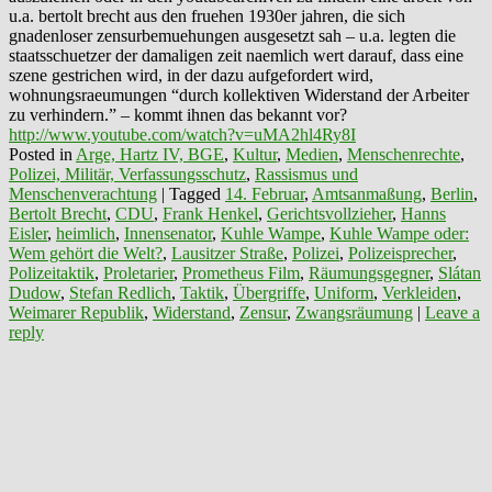
u.a. bertolt brecht aus den fruehen 1930er jahren, die sich
gnadenloser zensurbemuehungen ausgesetzt sah – u.a. legten die
staatsschuetzer der damaligen zeit naemlich wert darauf, dass eine
szene gestrichen wird, in der dazu aufgefordert wird,
wohnungsraeumungen “durch kollektiven Widerstand der Arbeiter
zu verhindern.” – kommt ihnen das bekannt vor?
http://www.youtube.com/watch?v=uMA2hl4Ry8I
Posted in
Arge, Hartz IV, BGE
,
Kultur
,
Medien
,
Menschenrechte
,
Polizei, Militär, Verfassungsschutz
,
Rassismus und
Menschenverachtung
|
Tagged
14. Februar
,
Amtsanmaßung
,
Berlin
,
Bertolt Brecht
,
CDU
,
Frank Henkel
,
Gerichtsvollzieher
,
Hanns
Eisler
,
heimlich
,
Innensenator
,
Kuhle Wampe
,
Kuhle Wampe oder:
Wem gehört die Welt?
,
Lausitzer Straße
,
Polizei
,
Polizeisprecher
,
Polizeitaktik
,
Proletarier
,
Prometheus Film
,
Räumungsgegner
,
Slátan
Dudow
,
Stefan Redlich
,
Taktik
,
Übergriffe
,
Uniform
,
Verkleiden
,
Weimarer Republik
,
Widerstand
,
Zensur
,
Zwangsräumung
|
Leave a
reply