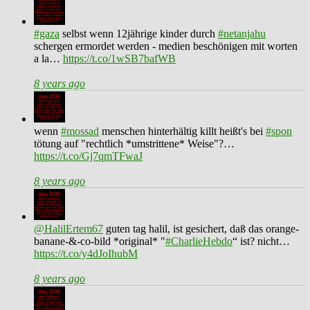
#gaza
selbst wenn 12jährige kinder durch
#netanjahu
schergen ermordet werden - medien beschönigen mit worten
a la…
https://t.co/1wSB7bafWB
8 years ago
wenn
#mossad
menschen hinterhältig killt heißt's bei
#spon
tötung auf "rechtlich *umstrittene* Weise"?…
https://t.co/Gj7qmTFwaJ
8 years ago
@HalilErtem67
guten tag halil, ist gesichert, daß das orange-
banane-&-co-bild *original* "
#CharlieHebdo
“ ist? nicht…
https://t.co/y4dJoIhubM
8 years ago