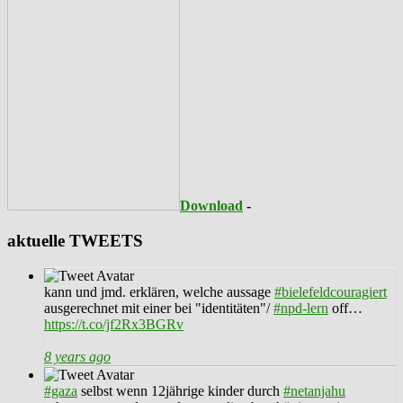
Download
-
aktuelle TWEETS
kann und jmd. erklären, welche aussage
#bielefeldcouragiert
ausgerechnet mit einer bei "identitäten"/
#npd-lern
off…
https://t.co/jf2Rx3BGRv
8 years ago
#gaza
selbst wenn 12jährige kinder durch
#netanjahu