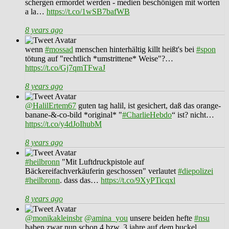
schergen ermordet werden - medien beschönigen mit worten
a la…
https://t.co/1wSB7bafWB
8 years ago
wenn
#mossad
menschen hinterhältig killt heißt's bei
#spon
tötung auf "rechtlich *umstrittene* Weise"?…
https://t.co/Gj7qmTFwaJ
8 years ago
@HalilErtem67
guten tag halil, ist gesichert, daß das orange-
banane-&-co-bild *original* "
#CharlieHebdo
“ ist? nicht…
https://t.co/y4dJoIhubM
8 years ago
#heilbronn
"Mit Luftdruckpistole auf
Bäckereifachverkäuferin geschossen" verlautet
#diepolizei
#heilbronn
. dass das…
https://t.co/9XyPTicqxl
8 years ago
@monikakleinsbr
@amina_you
unsere beiden hefte
#nsu
haben zwar nun schon 4 bzw. 3 jahre auf dem buckel,