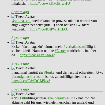
inhaltlich…
https://t.co/wkKxGErwHU
8 years ago
@amina_you
weder kann ein prozess mit den worten von
angeklagten *enden* (urteil!) noch hat sich BZ nicht
geäußert.…
https://t.co/lOIPWHREQJ
8 years ago
kicker "fachmagazin" einmal mehr
#verhaltensauff
ällig in
sachen #özil "Namen nannte
#Neuer
natürlich nicht, aber
da…
https://t.co/3l1VeEnK1q
8 years ago
manchmal genügt ein
#funke
. und der rest ist schweigen. btw:
#brandgutachter
#stolt
ist tot. zu auffälligkeiten der…
https://t.co/f3WDGM5a46
8 years ago
#NSU
#fr
ühlingsstrasse
#zauberauto
#Stolt
- hat jmd. 'ne
aktuelle zahl für uns, wieviele mesnchen im umfeld und