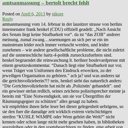
amtsanmassung – bertolt brecht fehlt
Posted on
April 6, 2013
by
nikore
Reply
amtsanmassung vom 14. februar in der lausitzer strasse von berlins
innensenator frank henkel (CDU) offiziell geadelt: „Nach Ansicht
des Senats liegt keine Strafbarkeit vor“. da ist “das ZOB” anderer
meinung, zumal zwang…sraemungen an sich per se ein im
mainstream leider noch immer vertuscht werden, und leider
zunehmen – wie andere gesellschaftliche probleme, die nicht zuletzt
auf die unmenschliche hartz-4-politik zurueckzufuehren sind.
henkel begruendet die reinwaschung lt. berliner boulevardpresse mit
einem gesetzeskommentar. “Danach liegt eine Strafbarkeit nur vor,
wenn Träger von Uniformen den Eindruck erwecken, zu der
jeweiligen Organisation zu gehören.” ach ja? und was anderes tat
die gerichtsvollzieherin?!? nein, henkel sieht das natuerlich anders:
“Die Gerichtsvollzieherin hat nicht als ,Polizistin’ gehandelt”. und
ein gewisser stefan redlich, seines zeichens polizeisprecher meinte ja
bereits mit “Eine Notwendigkeit, um sie vor Übergriffen der
Räumungsgegner zu schützen” alles gesagt zu haben.
wir empfehlen ihnen liebe leser bei dieser gelegenheit uebrigens, so
sie den fuer die damalige zeit wirklich extrem vielschichtigen
streifen “KUHLE WAMPE oder Wem gehört die Welt?” nicht
kennen oder schon lange nicht mehr gesehen haben, in bibliotheken
auszuleihen oder in den youtubearchiven zu finden. eine arbeit von