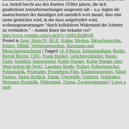
u.a. bertolt brecht aus den fruehen 1930er jahren, die sich
gnadenloser zensurbemuehungen ausgesetzt sah – u.a. legten die
staatsschuetzer der damaligen zeit naemlich wert darauf, dass eine
szene gestrichen wird, in der dazu aufgefordert wird,
wohnungsraeumungen “durch kollektiven Widerstand der Arbeiter
zu verhindern.” – kommt ihnen das bekannt vor?
http://www.youtube.com/watch?v=uMA2hl4Ry8I
Posted in
Arge, Hartz IV, BGE
,
Kultur
,
Medien
,
Menschenrechte
,
Polizei, Militär, Verfassungsschutz
,
Rassismus und
Menschenverachtung
|
Tagged
14. Februar
,
Amtsanmaßung
,
Berlin
,
Bertolt Brecht
,
CDU
,
Frank Henkel
,
Gerichtsvollzieher
,
Hanns
Eisler
,
heimlich
,
Innensenator
,
Kuhle Wampe
,
Kuhle Wampe oder:
Wem gehört die Welt?
,
Lausitzer Straße
,
Polizei
,
Polizeisprecher
,
Polizeitaktik
,
Proletarier
,
Prometheus Film
,
Räumungsgegner
,
Slátan
Dudow
,
Stefan Redlich
,
Taktik
,
Übergriffe
,
Uniform
,
Verkleiden
,
Weimarer Republik
,
Widerstand
,
Zensur
,
Zwangsräumung
|
Leave a
reply