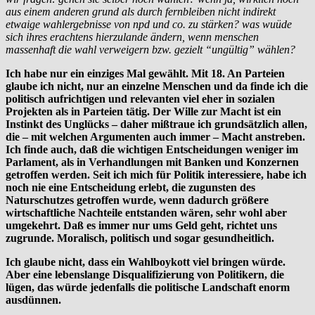
aus einem anderen grund als durch fernbleiben nicht indirekt
etwaige wahlergebnisse von npd und co. zu stärken? was wuüde
sich ihres erachtens hierzulande ändern, wenn menschen
massenhaft die wahl verweigern bzw. gezielt “ungültig” wählen?
Ich habe nur ein einziges Mal gewählt. Mit 18. An Parteien
glaube ich nicht, nur an einzelne Menschen und da finde ich die
politisch aufrichtigen und relevanten viel eher in sozialen
Projekten als in Parteien tätig. Der Wille zur Macht ist ein
Instinkt des Unglücks – daher mißtraue ich grundsätzlich allen,
die – mit welchen Argumenten auch immer – Macht anstreben.
Ich finde auch, daß die wichtigen Entscheidungen weniger im
Parlament, als in Verhandlungen mit Banken und Konzernen
getroffen werden. Seit ich mich für Politik interessiere, habe ich
noch nie eine Entscheidung erlebt, die zugunsten des
Naturschutzes getroffen wurde, wenn dadurch größere
wirtschaftliche Nachteile entstanden wären, sehr wohl aber
umgekehrt. Daß es immer nur ums Geld geht, richtet uns
zugrunde. Moralisch, politisch und sogar gesundheitlich.
Ich glaube nicht, dass ein Wahlboykott viel bringen würde.
Aber eine lebenslange Disqualifizierung von Politikern, die
lügen, das würde jedenfalls die politische Landschaft enorm
ausdünnen.