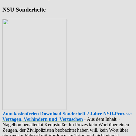
NSU Sonderhefte
Zum kostenfreien Download Sonderheft 2 Jahre NSU-Prozess:
Vertagen, Verhindern und Vertuschen
-
Aus dem Inhalt: -
‪Nagelbombenattentat‬ ‎Keupstraße‬: Im Prozes kein Wort über einen
Zeugen, der Zivilpolizisten beobachtet haben will, kein Wort über
ein zweites Fahrrad mit Hardcase am Tatort und nicht einmal