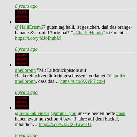
8 years ago
@HalilErtem67
guten tag halil, ist gesichert, daß das orange-
banane-&-co-bild *original* "
#CharlieHebdo
“ ist? nicht…
https://t.co/y4dJoIhubM
8 years ago
#heilbronn
"Mit Luftdruckpistole auf
Bäckereifachverkäuferin geschossen" verlautet
#diepolizei
#heilbronn
. dass das…
https://t.co/9XyPTicqxl
8 years ago
@monikakleinsbr
@amina_you
unsere beiden hefte
#nsu
haben zwar nun schon 4 bzw. 3 jahre auf dem buckel,
inhaltlich…
https://t.co/wkKxGErwHU
8 years ago