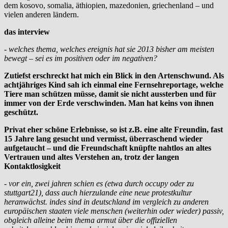
dem kosovo, somalia, äthiopien, mazedonien, griechenland – und
vielen anderen ländern.
das interview
- welches thema, welches ereignis hat sie 2013 bisher am meisten
bewegt – sei es im positiven oder im negativen?
Zutiefst erschreckt hat mich ein Blick in den Artenschwund. Als
achtjähriges Kind sah ich einmal eine Fernsehreportage, welche
Tiere man schützen müsse, damit sie nicht aussterben und für
immer von der Erde verschwinden. Man hat keins von ihnen
geschützt.
Privat eher schöne Erlebnisse, so ist z.B. eine alte Freundin, fast
15 Jahre lang gesucht und vermisst, überraschend wieder
aufgetaucht – und die Freundschaft knüpfte nahtlos an altes
Vertrauen und altes Verstehen an, trotz der langen
Kontaktlosigkeit
- vor ein, zwei jahren schien es (etwa durch occupy oder zu
stuttgart21), dass auch hierzulande eine neue protestkultur
heranwächst. indes sind in deutschland im vergleich zu anderen
europäischen staaten viele menschen (weiterhin oder wieder) passiv,
obgleich alleine beim thema armut über die offiziellen