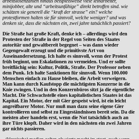
arbeitslosenzahlen hinaus beispielsweise viele leiharbeiter,
minijobber, alte und “arbeitsunfähige” direkt betroffen sind. wie
schätzen sie generell die “kraft der strasse” ein? welche
protestformen halten sie für sinnvoll, welche weniger? und was
denken sie, dass die nächsten ein, zwei jahre tatsächlich passiert?
Die Straße hat große Kraft, denke ich – allerdings wird den
Protesten der Straße in der Regel von Seiten des Staates
autoritär und gewaltbereit begegnet – was dann wieder
Gegengewalt erzeugt und die primitivste Art von
Auseinandersetzung. Ich halte es sinnvoll, wenn der Protest
früh beginnt, um Eskalationen zu vermeiden. Und er sollte
breitflächig sein: Kultur, Politik, Straße. Der Professor neben
dem Punk. Ich halte Sanktionen für sinnvoll. Wenn 100.000
Menschen einfach zu Hause bleiben, die Arbeit verweigern.
Man kann durch Kaufstopp die mächtigsten Konzerne in die
Knie zwingen. Und in den Konzernbüros sitzt ja die eigentliche
Macht. Die Schwachstelle eines kapitalistischen Staates ist das
Kapital. Ein Motor, der mit Gier gespeist wird, ist ein leicht
angreifbarer Motor. Nur muß man dazu seine eigene Gier
kontrollieren und selbst zu Eingeständnissen bereit sein. Da die
meisten aber handeln erst, wenn die Not tatsächlich auch an
ihre Türe klopft. Daher wird in den nächsten ein zwei Jahren
gar nichts passieren.