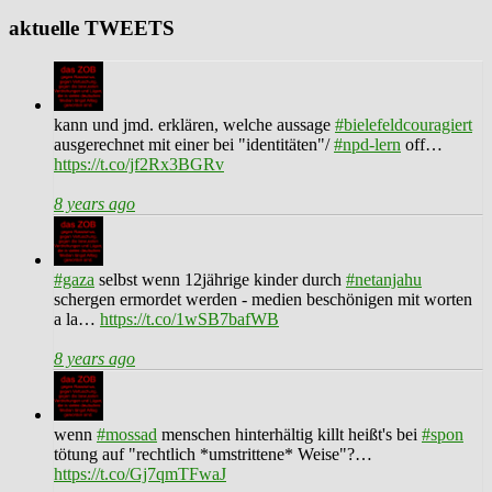
aktuelle TWEETS
kann und jmd. erklären, welche aussage
#bielefeldcouragiert
ausgerechnet mit einer bei "identitäten"/
#npd-lern
off…
https://t.co/jf2Rx3BGRv
8 years ago
#gaza
selbst wenn 12jährige kinder durch
#netanjahu
schergen ermordet werden - medien beschönigen mit worten
a la…
https://t.co/1wSB7bafWB
8 years ago
wenn
#mossad
menschen hinterhältig killt heißt's bei
#spon
tötung auf "rechtlich *umstrittene* Weise"?…
https://t.co/Gj7qmTFwaJ