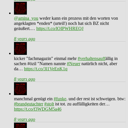
@amina_you
weder kann ein prozess mit den worten von
angeklagten *enden* (urteil!) noch hat sich BZ nicht
geäußert.…
https://t.co/lOIPWHREQJ
8 years ago
kicker "fachmagazin" einmal mehr
#verhaltensauff
ällig in
sachen #özil "Namen nannte
#Neuer
natürlich nicht, aber
da…
https://t.co/3l1VeEnK1q
8 years ago
manchmal genügt ein
#funke
. und der rest ist schweigen. btw:
#brandgutachter
#stolt
ist tot. zu auffälligkeiten der…
https://t.co/f3WDGM5a46
8 years ago