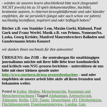
- würden sie unseren lesern abschließend bitte noch (insgesamt!
NICHT jeweils) bis zu 10 spiel-/dokumentarfilme, buchtitel,
bestimmte autoren, tv-/internet-bewegtbildformate und oder künstler
empfehlen, die sie persönlich (jüngst oder auch schon vor jahren)
nachhaltig beeinflusst, inspiriert und oder beflügelt haben?
Bücher z.B. von Stanislav Lem, Maxim Gorki, Klabund, Paul
Gurk und Franz Werfel. Musik z.B. von Primus, NomeansNo,
Lasha, Georg Kreisler, Manfred Maurenbrechers Balladen und
Gundermanns letztes Konzert
wir danken ihnen nochmals für ihre antworten!
ÜBRIGENS: das ZOB – ihr zentralorgan für unabhängigen
journalismus möchte mit ihrer hilfe liebe leser kontinuierlich
und kritisch vom NSU-prozess berichten – unterstützen sie uns
bitte mit einer kleinen spende unter
http://www.startnext.de/nsu-prozessbeobachter
- und oder
empfehlen sie unsere arbeit bitte aktiv all ihren freunden und
bekannten weiter.
Posted in
Kultur
,
Medien
,
Menschenrechte
,
Rassismus und
Menschenverachtung
|
Tagged
Afghanistan
,
Artenschwund
,
Äthiopien
,
Berlin
,
CDU-Tango
,
Deutschland
,
eFI
,
Elfenbeinküste
,
Flüchtlingsprojekt
,
Fragebogeninterview
,
Gambia
,
Gier
,