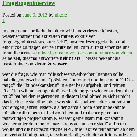
Fragebogeninterview
Posted on
June 9, 2013
by
nikore
1
in einer neuen artikelreihe bitten wir handverlesene künstler,
wissenschaftler und aktivisten mittels exklusiver
fragebogeninterviews, kurz ”eFI”, unseren lesern gedanken und
eindrücke zu fragen der zeit mitzuteilen. zum auftakt schenkte uns
freundlicherweise
rainer hartmann von der combo rainer von vielen
seine zeit, diesmal antwortete
heinz ratz
– besser bekannt als
mastermind von
strom & wasser
.
wer die frage, wie man “die schwerstverbrecher” nennen sollte,
naheliegenderweise mit “präsident” antwortet und in seinem “CDU-
tango” die “bundeskanzlerin” in einer bar aufgabelt, und reimen
lässt “ich will nen zungenkuß, weil ich morgen wieder zu dem alten
muß” hat bei den regierenden in diesem land ohnedies sicher nicht
das leichteste standing. aber was sich das halberstadter landratsamt
vor einigen jahren leistete, als der damals noch eher unbekannte
künstler mit seinem mal leisen feinen und mal eher gemeinen
tanzwütigen projekt strom & wasser gemeinsam mit konstantin
wecker unter dem motto “nazis, raus aus unserer stadt” auftreten
wollte und die neofaschistische NPD ihre “aktive teilnahme” an dem
konzert ankündigt hatte, tat schon richtig weh: der auftritt wurde de