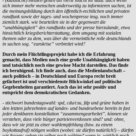
- (klassische) medien gelten als vierte macht im staat. auch wenn
sich immer mehr menschen andersweitig zu informieren suchen, ist
die meinungsbildung durch den öffentlich-rechtlichen und privaten
rundfunk sowie der tages- und wochenpresse insg. noch immer
ziemlich stark. wie beurteilen sie in der gegenwart die
“unabhängigkeit” des rundfunks und der presse hierzulande, etwa
hinsichtlich kriegsberichterstattung, dem umgang mit sozialen
themen oder zu dem, was über die vermeintliche rolle deutschlands
in sachen sog. “eurokrise” verbreitet wird?
Durch mein Flüchtlingsprojekt habe ich die Erfahrung
gemacht, dass Medien noch eine große Unabhängigkeit haben
und tatsächlich noch eine gewisse Macht darstellen. Das finde
ich beruhigend. Ich finde auch, dass die Medienlandschaft –
auch politisch – in Deutschland und Europa recht breit
gefächert ist und verschiedenste Blickwinkel auf politische
Gegebenheiten garantiert. Auch das ist sehr positiv und
entspricht dem demokratischen Gedanken.
- stichwort bundestagswahl: spd, cdu/csu, fdp und grüne haben in
den letzten jahrzehnten auf landes- und bundesebene bereits in fast
jeder denkbaren konstellation “zusammengearbeitet”. können sie
verstehen, dass viele bürger parteienverdossen sind? und: ohne,
dass wir sie jetzt zu einer wahlempfehlung (bzw. zu einem
boykottaufruf) nötigen wollen (wobei: sie dürfen natürlich!) – dürfen
wir fragen: gehen sie selber noch wählen? wenn ja, wirklich noch