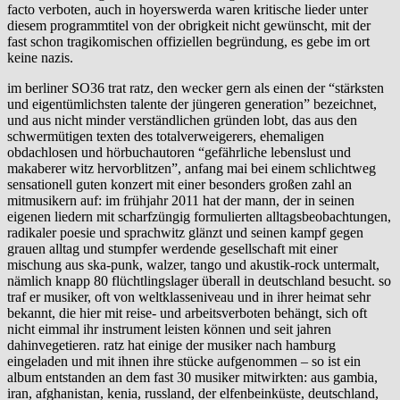
facto verboten, auch in hoyerswerda waren kritische lieder unter
diesem programmtitel von der obrigkeit nicht gewünscht, mit der
fast schon tragikomischen offiziellen begründung, es gebe im ort
keine nazis.
im berliner SO36 trat ratz, den wecker gern als einen der “stärksten
und eigentümlichsten talente der jüngeren generation” bezeichnet,
und aus nicht minder verständlichen gründen lobt, das aus den
schwermütigen texten des totalverweigerers, ehemaligen
obdachlosen und hörbuchautoren “gefährliche lebenslust und
makaberer witz hervorblitzen”, anfang mai bei einem schlichtweg
sensationell guten konzert mit einer besonders großen zahl an
mitmusikern auf: im frühjahr 2011 hat der mann, der in seinen
eigenen liedern mit scharfzüngig formulierten alltagsbeobachtungen,
radikaler poesie und sprachwitz glänzt und seinen kampf gegen
grauen alltag und stumpfer werdende gesellschaft mit einer
mischung aus ska-punk, walzer, tango und akustik-rock untermalt,
nämlich knapp 80 flüchtlingslager überall in deutschland besucht. so
traf er musiker, oft von weltklasseniveau und in ihrer heimat sehr
bekannt, die hier mit reise- und arbeitsverboten behängt, sich oft
nicht eimmal ihr instrument leisten können und seit jahren
dahinvegetieren. ratz hat einige der musiker nach hamburg
eingeladen und mit ihnen ihre stücke aufgenommen – so ist ein
album entstanden an dem fast 30 musiker mitwirkten: aus gambia,
iran, afghanistan, kenia, russland, der elfenbeinküste, deutschland,