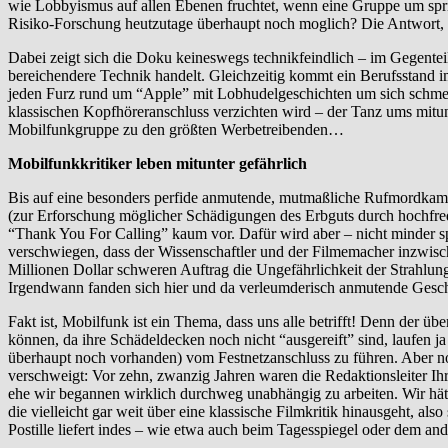
wie Lobbyismus auf allen Ebenen fruchtet, wenn eine Gruppe um sprich
Risiko-Forschung heutzutage überhaupt noch moglich? Die Antwort, d
Dabei zeigt sich die Doku keineswegs technikfeindlich – im Gegenteil
bereichendere Technik handelt. Gleichzeitig kommt ein Berufsstand i
jeden Furz rund um “Apple” mit Lobhudelgeschichten um sich schmeißt
klassischen Kopfhöreranschluss verzichten wird – der Tanz ums mitunt
Mobilfunkgruppe zu den größten Werbetreibenden…
Mobilfunkkritiker leben mitunter gefährlich
Bis auf eine besonders perfide anmutende, mutmaßliche Rufmordka
(zur Erforschung möglicher Schädigungen des Erbguts durch hochfreq
“Thank You For Calling” kaum vor. Dafür wird aber – nicht minder s
verschwiegen, dass der Wissenschaftler und der Filmemacher inzwische
Millionen Dollar schweren Auftrag die Ungefährlichkeit der Strahlung
Irgendwann fanden sich hier und da verleumderisch anmutende Gesch
Fakt ist, Mobilfunk ist ein Thema, dass uns alle betrifft! Denn der 
können, da ihre Schädeldecken noch nicht “ausgereift” sind, laufen 
überhaupt noch vorhanden) vom Festnetzanschluss zu führen. Aber noc
verschweigt: Vor zehn, zwanzig Jahren waren die Redaktionsleiter Ihr
ehe wir begannen wirklich durchweg unabhängig zu arbeiten. Wir hätte
die vielleicht gar weit über eine klassische Filmkritik hinausgeht, als
Postille liefert indes – wie etwa auch beim Tagesspiegel oder dem ande