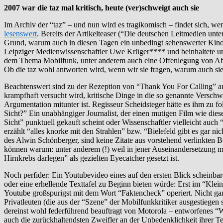
2007 war die taz mal kritisch, heute (ver)schweigt auch sie
Im Archiv der “taz” – und nun wird es tragikomisch – findet sich, we
lesenswert
. Bereits der Artikelteaser (“Die deutschen Leitmedien un
Grund, warum auch in diesen Tagen ein unbedingt sehenswerter Kinos
Leipziger Medienwissenschaftler Uwe Krüger**** und beinhaltete 
dem Thema Mobilfunk, unter anderem auch eine Offenlegung von Abhä
Ob die taz wohl antworten wird, wenn wir sie fragen, warum auch sie
Beachtenswert sind zu der Rezeption von “Thank You For Calling” au
krampfhaft versucht wird, kritische Dinge in die so genannte Versc
Argumentation mitunter ist. Regisseur Scheidsteger hätte es ihm zu fo
Sicht?” Ein unabhängiger Journalist, der einen mutigen Film wie diesen
Sicht” punktuell gekauft scheint oder Wissenschaftler vielleicht auc
erzählt “alles knorke mit den Strahlen” bzw. “Bielefeld gibt es gar ni
des Alwin Schönberger, sind keine Zitate aus vorstehend verlinkten Be
können warum: unter anderem (!) weil in jener Auseinandersetzung mit
Hirnkrebs darlegen” als gezielten Eyecatcher gesetzt ist.
Noch perfider: Ein Youtubevideo eines auf den ersten Blick scheinba
oder eine erhellende Texttafel zu Beginn bieten würde: Erst im “Klein
Youtube großspurigst mit dem Wort “Faktencheck” operiert. Nicht ganz 
Privatleuten (die aus der “Szene” der Mobilfunkkritiker ausgestiegen 
dereinst wohl federführend beauftragt von Motorola – entworfene
auch die zurückhaltendsten Zweifler an der Unbedenklichkeit ihrer Tec