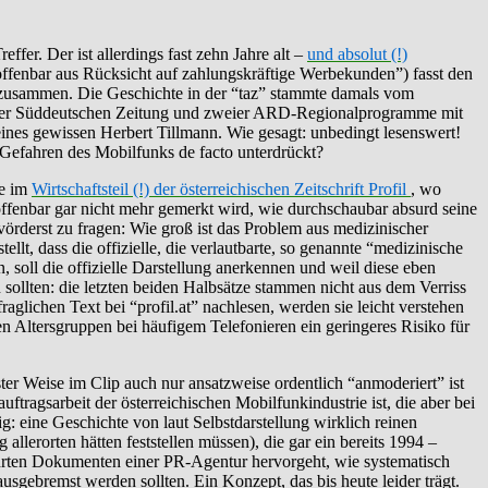
er. Der ist allerdings fast zehn Jahre alt –
und absolut (!)
offenbar aus Rücksicht auf zahlungskräftige Werbekunden”) fasst den
t zusammen. Die Geschichte in der “taz” stammte damals vom
 der Süddeutschen Zeitung und zweier ARD-Regionalprogramme mit
nes gewissen Herbert Tillmann. Wie gesagt: unbedingt lesenswert!
 Gefahren des Mobilfunks de facto unterdrückt?
te im
Wirtschaftsteil (!) der österreichischen Zeitschrift Profil
, wo
fenbar gar nicht mehr gemerkt wird, wie durchschaubar absurd seine
vörderst zu fragen: Wie groß ist das Problem aus medizinischer
lt, dass die offizielle, die verlautbarte, so genannte “medizinische
 soll die offizielle Darstellung anerkennen und weil diese eben
n sollten: die letzten beiden Halbsätze stammen nicht aus dem Verriss
aglichen Text bei “profil.at” nachlesen, werden sie leicht verstehen
n Altersgruppen bei häufigem Telefonieren ein geringeres Risiko für
ster Weise im Clip auch nur ansatzweise ordentlich “anmoderiert” ist
tragsarbeit der österreichischen Mobilfunkindustrie ist, die aber bei
g: eine Geschichte von laut Selbstdarstellung wirklich reinen
llerorten hätten feststellen müssen), die gar ein bereits 1994 –
ührten Dokumenten einer PR-Agentur hervorgeht, wie systematisch
usgebremst werden sollten. Ein Konzept, das bis heute leider trägt.