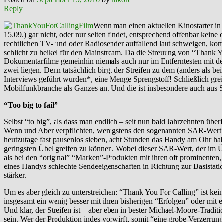
Reply
Wenn man einen aktuellen Kinostarter in
15.09.) gar nicht, oder nur selten findet, entsprechend offenbar kein
rechtlichen TV- und oder Radiosender auffallend laut schweigen, kom
schlicht zu heikel für den Mainstream. Da die Streuung von “Thank Y
Dokumentarfilme gemeinhin niemals auch nur im Entferntesten mit d
zwei liegen. Denn tatsächlich birgt der Streifen zu dem (anders als
Interviews geführt wurden*, eine Menge Sprengstoff! Schließlich grei
Mobilfunkbranche als Ganzes an. Und die ist insbesondere auch aus Sich
“Too big to fail”
Selbst “to big”, als dass man endlich – seit nun bald Jahrzehnten üb
Wenn und Aber verpflichten, wenigstens den sogenannten SAR-Wert* d
heutzutage fast pausenlos sieben, acht Stunden das Handy am Ohr hab
geringsten Übel greifen zu können. Wobei dieser SAR-Wert, der im Üb
als bei den “original” “Marken”-Produkten mit ihren oft prominenten, a
eines Handys schlechte Sendeeigenschaften in Richtung zur Basistation
stärker.
Um es aber gleich zu unterstreichen: “Thank You For Calling” ist ke
insgesamt ein wenig besser mit ihren bisherigen “Erfolgen” oder mit ei
Und klar, der Streifen ist – aber eben in bester Michael-Moore-Traditi
sein. Wer der Produktion indes vorwirft, somit “eine grobe Verzerrung