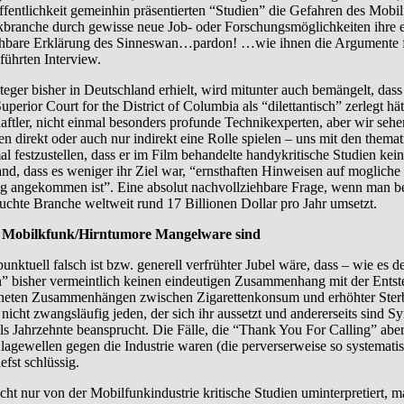
r Öffentlichkeit gemeinhin präsentierten “Studien” die Gefahren des Mo
unkbranche durch gewisse neue Job- oder Forschungsmöglichkeiten ihre
hbare Erklärung des Sinneswan…pardon! …wie ihnen die Argumente für 
führten Interview.
steger bisher in Deutschland erhielt, wird mitunter auch bemängelt, d
perior Court for the District of Columbia als “dilettantisch” zerlegt h
ftler, nicht einmal besonders profunde Technikexperten, aber wir sehen
en direkt oder auch nur indirekt eine Rolle spielen – uns mit den them
festzustellen, dass er im Film behandelte handykritische Studien keines
nd, dass es weniger ihr Ziel war, “ernsthaften Hinweisen auf mogliche
 angekommen ist”. Eine absolut nachvollziehbare Frage, wenn man be
uchte Branche weltweit rund 17 Billionen Dollar pro Jahr umsetzt.
ege Mobilkfunk/Hirntumore Mangelware sind
nktuell falsch ist bzw. generell verfrühter Jubel wäre, dass – wie es 
” bisher vermeintlich keinen eindeutigen Zusammenhang mit der Entsteh
eten Zusammenhängen zwischen Zigarettenkonsum und erhöhter Sterblich
se nicht zwangsläufig jeden, der sich ihr aussetzt und andererseits sin
eils Jahrzehnte beansprucht. Die Fälle, die “Thank You For Calling” abe
lagewellen gegen die Industrie waren (die perverserweise so systemati
efst schlüssig.
cht nur von der Mobilfunkindustrie kritische Studien uminterpretiert,