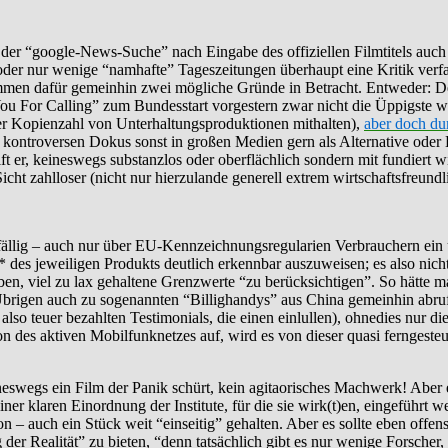
 der “google-News-Suche” nach Eingabe des offiziellen Filmtitels auc
e oder nur wenige “namhafte” Tageszeitungen überhaupt eine Kritik verf
men dafür gemeinhin zwei mögliche Gründe in Betracht. Entweder: Der 
ou For Calling” zum Bundesstart vorgestern zwar nicht die Üppigste wa
er Kopienzahl von Unterhaltungsproduktionen mithalten),
aber doch du
 bei kontroversen Dokus sonst in großen Medien gern als Alternative 
ft er, keineswegs substanzlos oder oberflächlich sondern mit fundiert
t zahlloser (nicht nur hierzulande generell extrem wirtschaftsfreundlich
erfällig – auch nur über EU-Kennzeichnungsregularien Verbrauchern ein 
es jeweiligen Produkts deutlich erkennbar auszuweisen; es also nicht
en, viel zu lax gehaltene Grenzwerte “zu berücksichtigen”. So hätte m
rigen auch zu sogenannten “Billighandys” aus China gemeinhin abrufbar
lso teuer bezahlten Testimonials, die einen einlullen), ohnedies nur di
 des aktiven Mobilfunknetzes auf, wird es von dieser quasi ferngesteuer
ineswegs ein Film der Panik schürt, kein agitaorisches Machwerk! Aber
ner klaren Einordnung der Institute, für die sie wirk(t)en, eingeführt 
on – auch ein Stück weit “einseitig” gehalten. Aber es sollte eben offen
 der Realität” zu bieten, “denn tatsächlich gibt es nur wenige Forscher