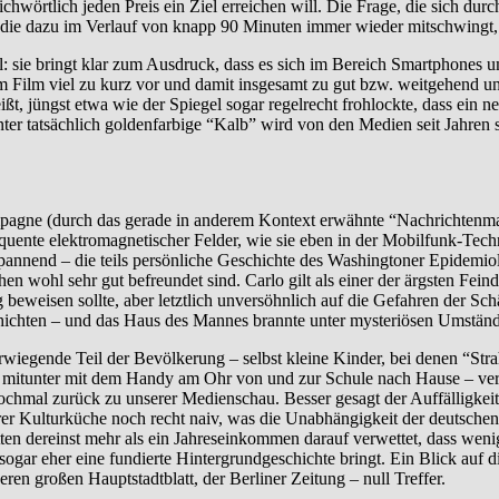
wörtlich jeden Preis ein Ziel erreichen will. Die Frage, die sich durc
ie dazu im Verlauf von knapp 90 Minuten immer wieder mitschwingt, is
: sie bringt klar zum Ausdruck, dass es sich im Bereich Smartphones u
m Film viel zu kurz vor und damit insgesamt zu gut bzw. weitgehend u
, jüngst etwa wie der Spiegel sogar regelrecht frohlockte, dass ein 
er tatsächlich goldenfarbige “Kalb” wird von den Medien seit Jahren sy
mpagne (durch das gerade in anderem Kontext erwähnte “Nachrichten
uente elektromagnetischer Felder, wie sie eben in der Mobilfunk-Tech
pannend – die teils persönliche Geschichte des Washingtoner Epidemio
n wohl sehr gut befreundet sind. Carlo gilt als einer der ärgsten Feind
 beweisen sollte, aber letztlich unversöhnlich auf die Gefahren der S
ichten – und das Haus des Mannes brannte unter mysteriösen Umständ
überwiegende Teil der Bevölkerung – selbst kleine Kinder, bei denen “
ja mitunter mit dem Handy am Ohr von und zur Schule nach Hause – verz
hmal zurück zu unserer Medienschau. Besser gesagt der Auffälligkeit,
er Kulturküche noch recht naiv, was die Unabhängigkeit der deutschen P
n dereinst mehr als ein Jahreseinkommen darauf verwettet, dass wenigs
o sogar eher eine fundierte Hintergrundgeschichte bringt. Ein Blick auf 
ren großen Hauptstadtblatt, der Berliner Zeitung – null Treffer.