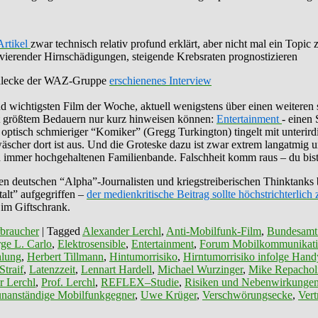
Artikel
zwar technisch relativ profund erklärt, aber nicht mal ein Topi
vierender Hirnschädigungen, steigende Krebsraten prognostizieren
onalecke der WAZ-Gruppe
erschienenes Interview
d wichtigsten Film der Woche, aktuell wenigstens über einen weiteren s
mit größtem Bedauern nur kurz hinweisen können:
Entertainment
- einen 
hon optisch schmieriger “Komiker” (Gregg Turkington) tingelt mit unte
rwäscher dort ist aus. Und die Groteske dazu ist zwar extrem langatmig 
ch immer hochgehaltenen Familienbande. Falschheit komm raus – du bist
deutschen “Alpha”-Journalisten und kriegstreiberischen Thinktanks b
alt” aufgegriffen –
der medienkritische Beitrag sollte höchstrichterlich
 im Giftschrank.
braucher
|
Tagged
Alexander Lerchl
,
Anti-Mobilfunk-Film
,
Bundesamt 
ge L. Carlo
,
Elektrosensible
,
Entertainment
,
Forum Mobilkommunikat
hlung
,
Herbert Tillmann
,
Hintumorrisiko
,
Hirntumorrisiko infolge Han
Straif
,
Latenzzeit
,
Lennart Hardell
,
Michael Wurzinger
,
Mike Repachol
r Lerchl
,
Prof. Lerchl
,
REFLEX–Studie
,
Risiken und Nebenwirkungen 
unanständige Mobilfunkgegner
,
Uwe Krüger
,
Verschwörungsecke
,
Ver