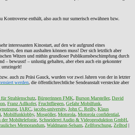
c zu Kontroverse enthält, also auch nur sumerisch erwähnen bzw.
ehr interessanten Kinostart, auf den wir aufgrund eines
Streifen, den man aushalten können muss! Der sich letztlich aber
rirdischen Witzen und mithin grundloser Publikumsbeschimpfung durch
und – bewusst! – unlustig gehalten, aber eben auch ein gekonnter
 umzingelt!
zw. auch zu Präsi Gauck, wurden vor zwei Jahren von der in letzter
 zensiert werden
, die öffentlichrechtliche Sendeanstalt versteckte aber
für Strahlenschutz
,
Bürgerinnen FMK
,
Burson Marsteller
,
David
ion
,
Franz Adlkofer
,
Fruchtfliegen
,
Gefahr Mobilfunk
,
dynutzung
,
IARC
,
jacobs-university
,
John C. Reilly
,
Klaus
i
,
Mobilfunklobby
,
Mosgöller
,
Motorola
,
Motorola confidential
,
der Mobiltelefonie
,
Schneiderei Audio & Videoproduktion GmbH
,
trauliches Memorandum
,
Waldmann-Selsam
,
Zellforschung
,
Zelltod
|