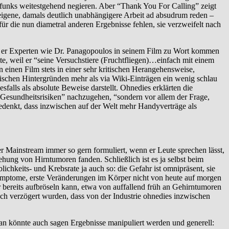
bilfunks weitestgehend negieren. Aber “Thank You For Calling” zeigt
 eigene, damals deutlich unabhängigere Arbeit ad absudrum reden –
die nun diametral anderen Ergebnisse fehlen, sie verzweifelt nach
ass er Experten wie Dr. Panagopoulos in seinem Film zu Wort kommen
ätte, weil er “seine Versuchstiere (Fruchtfliegen)…einfach mit einem
 einen Film stets in einer sehr kritischen Herangehensweise,
atischen Hintergründen mehr als via Wiki-Einträgen ein wenig schlau
falls als absolute Beweise darstellt. Ohnedies erklärten die
 Gesundheitsrisiken” nachzugehen, “sondern vor allem der Frage,
denkt, dass inzwischen auf der Welt mehr Handyverträge als
der Mainstream immer so gern formuliert, wenn er Leute sprechen lässt,
ung von Hirntumoren fanden. Schließlich ist es ja selbst beim
keits- und Krebsrate ja auch so: die Gefahr ist omnipräsent, sie
d Symptome, erste Veränderungen im Körper nicht von heute auf morgen
r bereits aufbröseln kann, etwa von auffallend früh an Gehirntumoren
sch verzögert wurden, dass von der Industrie ohnedies inzwischen
 man könnte auch sagen Ergebnisse manipuliert werden und generell: