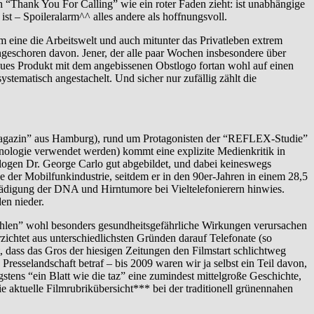
h “Thank You For Calling” wie ein roter Faden zieht: ist unabhängige
t – Spoileralarm^^ alles andere als hoffnungsvoll.
m eine die Arbeitswelt und auch mitunter das Privatleben extrem
ngeschoren davon. Jener, der alle paar Wochen insbesondere über
neues Produkt mit dem angebissenen Obstlogo fortan wohl auf einen
stematisch angestachelt. Und sicher nur zufällig zählt die
magazin” aus Hamburg), rund um Protagonisten der “REFLEX-Studie”
nologie verwendet werden) kommt eine explizite Medienkritik in
logen Dr. George Carlo gut abgebildet, und dabei keineswegs
e der Mobilfunkindustrie, seitdem er in den 90er-Jahren in einem 28,5
chädigung der DNA und Hirntumore bei Vieltelefonierern hinwies.
en nieder.
Strahlen” wohl besonders gesundheitsgefährliche Wirkungen verursachen
ichtet aus unterschiedlichsten Gründen darauf Telefonate (so
 dass das Gros der hiesigen Zeitungen den Filmstart schlichtweg
resselandschaft betraf – bis 2009 waren wir ja selbst ein Teil davon,
tens “ein Blatt wie die taz” eine zumindest mittelgroße Geschichte,
die aktuelle Filmrubrikübersicht*** bei der traditionell grünennahen