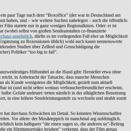
h ein paar Tage nach dem “Boxoffice” (der war in Deutschland am
asst haben, und – wie weitere Suchen nahelegen – auch die öffentlich-
Film startete nur in ganz wenigen Regionalkinos. Oder: er ist
r (wobei selbst von großen Sendeanstalten co-finanzierte
rchaus ansehnlich
, dürfte es im vorliegenden Fall eher an Möglichkeit
oder Ergänzung zu Rezensionen üblich) wohl auch kaum nennenswerte
 wirkenden Studien über Zelltod und Genschädigung die
er) Politiker “too big to fail”.
unzweideutiges Hilfsmittel an die Hand gibt: Hersteller etwa ohne
 reicht, in Anbetracht der Tatsache, dass manche Menschen
an als Kunde wenigstens die Möglichkeit, gezielt zum aktuell
 ist (und nicht selten weitaus verbraucherfreundlicher erscheint,
e halbe Gefahr andeutet: treten nämlich in der alltäglichen Benutzung
t, in eine höhere Sendeleis­tungs­stufe zu wechseln und strahlt somit
 er hat durchaus Schwächen im Detail. So könnten Wissenschaftler
werden. Vor allem: der Musikteppich ist manchmal arg aufdringlich.
sichtlich kein halbgarer “die einen sagen so, die anderen so”-Beitrag
, die ein Hirntumorrisiko bejahen” verkennt, dass der Film genau