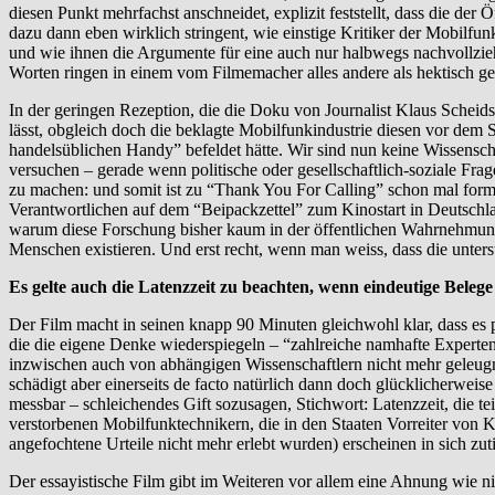
diesen Punkt mehrfachst anschneidet, explizit feststellt, dass die de
dazu dann eben wirklich stringent, wie einstige Kritiker der Mobilf
und wie ihnen die Argumente für eine auch nur halbwegs nachvollzie
Worten ringen in einem vom Filmemacher alles andere als hektisch ge
In der geringen Rezeption, die die Doku von Journalist Klaus Scheid
lässt, obgleich doch die beklagte Mobilfunkindustrie diesen vor dem Su
handelsüblichen Handy” befeldet hätte. Wir sind nun keine Wissenscha
versuchen – gerade wenn politische oder gesellschaftlich-soziale Frag
zu machen: und somit ist zu “Thank You For Calling” schon mal formal 
Verantwortlichen auf dem “Beipackzettel” zum Kinostart in Deutschla
warum diese Forschung bisher kaum in der öffentlichen Wahrnehmung
Menschen existieren. Und erst recht, wenn man weiss, dass die unters
Es gelte auch die Latenzzeit zu beachten, wenn eindeutige Bel
Der Film macht in seinen knapp 90 Minuten gleichwohl klar, dass es pu
die die eigene Denke wiederspiegeln – “zahlreiche namhafte Experten
inzwischen auch von abhängigen Wissenschaftlern nicht mehr geleugn
schädigt aber einerseits de facto natürlich dann doch glücklicherwei
messbar – schleichendes Gift sozusagen, Stichwort: Latenzzeit, die t
verstorbenen Mobilfunktechnikern, die in den Staaten Vorreiter von K
angefochtene Urteile nicht mehr erlebt wurden) erscheinen in sich zuti
Der essayistische Film gibt im Weiteren vor allem eine Ahnung wie ni