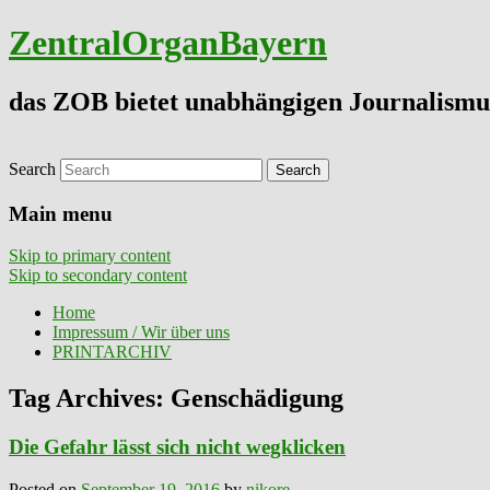
ZentralOrganBayern
das ZOB bietet unabhängigen Journalismu
Search
Main menu
Skip to primary content
Skip to secondary content
Home
Impressum / Wir über uns
PRINTARCHIV
Tag Archives:
Genschädigung
Die Gefahr lässt sich nicht wegklicken
Posted on
September 19, 2016
by
nikore