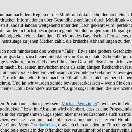
nn man nach dem Regisseur der Mobilfunkdoku sucht, dennoch einen Treff
terdrücken Informationen über Gesundheitsgefahren durch Mobilfunk – 
tart landauf-landab weitgehend unter den Tisch gekehrt wird, perfek
unter anderem höchst besorgniserregende Schilderungen zum Umgang
ngigkeiten eines damaligen Direktors des Bayerischen Fernsehens, ei
 heutzutage zu jenen Medien zählt, die kritische Abhandlungen zu den
ch noch mindestens drei weitere “Fälle”. Etwa eine größere Geschich
hwörungsecke abzuschieben und dabei von Kommentator Schoenberger of
lge versäumt, im Vorfeld eines Films über Gesundheitsrisiken nicht “zu
 macht, bei seinen inzwischen mehr als zehnjährigen Recherchen feststel
h “nur” aus vorauseilendem Gehorsam zu vermuteten Gefahren schweigen,
cht”, doch bitte keine Filme machen. Für alle, die es nicht gemerkt habe
itrag. Und ja: wir wurden gerade bewusst sarkastisch – wenn Sie den fr
 einer Doku besonders markant “Es gibt sogar Studien, die in einzelne
ren Privatmanns, eines gewissen “
Michael Wurzinger
“, welches in kein
gedruckten” bzw. im Abspann wird offenbart, dass es eine Propagandaauf
in der vorgenannten Liga spielt, aber unseres Erachtens auch zu trolli
seien, weil sie – von uns mal einfach zusammengefasst – zuviel Humbug a
s “War Game Memo”
verharmlost
, obgleich eben aus den im Film eingef
hnologie gezielt in der Öffentlichkeit verunglimpft oder andersweitig a