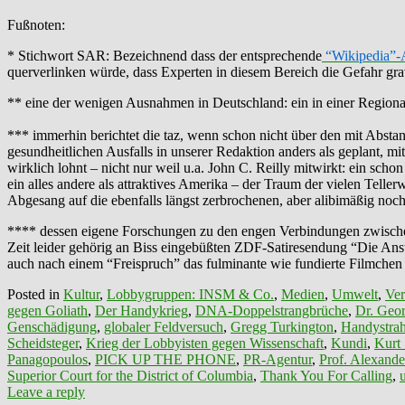
Fußnoten:
* Stichwort SAR: Bezeichnend dass der entsprechende
“Wikipedia”-
querverlinken würde, dass Experten in diesem Bereich die Gefahr gra
** eine der wenigen Ausnahmen in Deutschland: ein in einer Regi
*** immerhin berichtet die taz, wenn schon nicht über den mit Abstan
gesundheitlichen Ausfalls in unserer Redaktion anders als geplant, 
wirklich lohnt – nicht nur weil u.a. John C. Reilly mitwirkt: ein sc
ein alles andere als attraktives Amerika – der Traum der vielen Telle
Abgesang auf die ebenfalls längst zerbrochenen, aber alibimäßig no
**** dessen eigene Forschungen zu den engen Verbindungen zwischen 
Zeit leider gehörig an Biss eingebüßten ZDF-Satiresendung “Die Anst
auch nach einem “Freispruch” das fulminante wie fundierte Filmchen
Posted in
Kultur
,
Lobbygruppen: INSM & Co.
,
Medien
,
Umwelt
,
Ver
gegen Goliath
,
Der Handykrieg
,
DNA-Doppelstrangbrüche
,
Dr. Geor
Genschädigung
,
globaler Feldversuch
,
Gregg Turkington
,
Handystra
Scheidsteger
,
Krieg der Lobbyisten gegen Wissenschaft
,
Kundi
,
Kurt 
Panagopoulos
,
PICK UP THE PHONE
,
PR-Agentur
,
Prof. Alexande
Superior Court for the District of Columbia
,
Thank You For Calling
,
Leave a reply