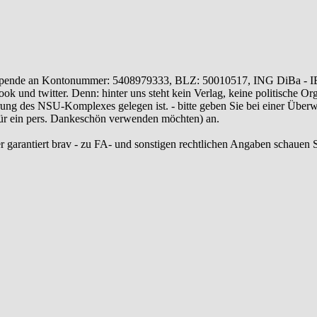
ende an Kontonummer: 5408979333, BLZ: 50010517, ING DiBa - 
 und twitter. Denn: hinter uns steht kein Verlag, keine politische Or
ung des NSU-Komplexes gelegen ist. - bitte geben Sie bei einer Üb
 für ein pers. Dankeschön verwenden möchten) an.
r garantiert brav - zu FA- und sonstigen rechtlichen Angaben schauen S