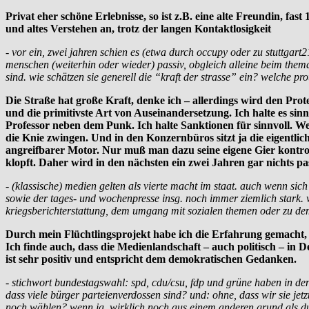
Privat eher schöne Erlebnisse, so ist z.B. eine alte Freundin, f
und altes Verstehen an, trotz der langen Kontaktlosigkeit
- vor ein, zwei jahren schien es (etwa durch occupy oder zu stuttgart
menschen (weiterhin oder wieder) passiv, obgleich alleine beim thema a
sind. wie schätzen sie generell die “kraft der strasse” ein? welche pr
Die Straße hat große Kraft, denke ich – allerdings wird den Pro
und die primitivste Art von Auseinandersetzung. Ich halte es sinn
Professor neben dem Punk. Ich halte Sanktionen für sinnvoll. 
die Knie zwingen. Und in den Konzernbüros sitzt ja die eigentliche
angreifbarer Motor. Nur muß man dazu seine eigene Gier kontroll
klopft. Daher wird in den nächsten ein zwei Jahren gar nichts pa
- (klassische) medien gelten als vierte macht im staat. auch wenn si
sowie der tages- und wochenpresse insg. noch immer ziemlich stark. w
kriegsberichterstattung, dem umgang mit sozialen themen oder zu dem,
Durch mein Flüchtlingsprojekt habe ich die Erfahrung gemacht, 
Ich finde auch, dass die Medienlandschaft – auch politisch – in 
ist sehr positiv und entspricht dem demokratischen Gedanken.
- stichwort bundestagswahl: spd, cdu/csu, fdp und grüne haben in den
dass viele bürger parteienverdossen sind? und: ohne, dass wir sie jet
noch wählen? wenn ja, wirklich noch aus einem anderen grund als dur