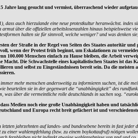
ast 15 Jahre lang gesucht und vermisst, überraschend wieder aufget
21), dass auch hierzulande eine neue protestkultur heranwächst. indes s
rmut über die offiziellen arbeitslosenzahlen hinaus beispielsweise viel
otestformen halten sie für sinnvoll, welche weniger? und was denken sie,
testen der Straße in der Regel von Seiten des Staates autoritär un
voll, wenn der Protest früh beginnt, um Eskalationen zu vermeiden. 
Wenn 100.000 Menschen einfach zu Hause bleiben, die Arbeit verw
 Macht. Die Schwachstelle eines kapitalistischen Staates ist das Kap
ieren und selbst zu Eingeständnissen bereit sein. Da die meisten a
ssieren.
ch immer mehr menschen andersweitig zu informieren suchen, ist die me
ie beurteilen sie in der gegenwart die “unabhängigkeit” des rundfunks
 was über die vermeintliche rolle deutschlands in sachen sog. “eurokr
dass Medien noch eine große Unabhängigkeit haben und tatsächlich
Deutschland und Europa recht breit gefächert ist und verschiedenst
 letzten jahrzehnten auf landes- und bundesebene bereits in fast jeder
zt zu einer wahlempfehlung (bzw. zu einem boykottaufruf) nötigen wollen
ch fernbleiben nicht indirekt etwaige wahlergebnisse von npd und co.