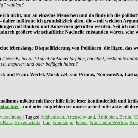
tig” wählen?
 ich nicht, nur an einzelne Menschen und da finde ich die politisch 
s – daher mißtraue ich grundsätzlich allen, die – mit welchen Arg
ngen mit Banken und Konzernen getroffen werden. Seit ich mich fü
dadurch größere wirtschaftliche Nachteile entstanden wären, sehr
 eine lebenslange Disqualifizierung von Politikern, die lügen, da
 jeweils) bis zu 10 spiel-/dokumentarfilme, buchtitel, bestimmte autor
sst, inspiriert und oder beflügelt haben?
urk und Franz Werfel. Musik z.B. von Primus, NomeansNo, Lasha
mus möchte mit ihrer hilfe liebe leser kontinuierlich und kritis
eobachter
- und oder empfehlen sie unsere arbeit bitte aktiv all i
verachtung
|
Tagged
Afghanistan
,
Artenschwund
,
Äthiopien
,
Berlin
,
C
z Ratz
,
Hoyerswerda
,
Iran
,
Kaufstopp
,
Kenia
,
Konstantin Wecker
,
Kos