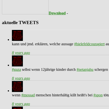
Download
-
aktuelle TWEETS
kann und jmd. erklären, welche aussage
#bielefeldcouragiert
au
8 years ago
#gaza
selbst wenn 12jährige kinder durch
#netanjahu
schergen 
8 years ago
wenn
#mossad
menschen hinterhältig killt heißt's bei
#spon
töt
8 years ago