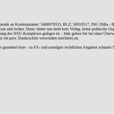
ende an Kontonummer: 5408979333, BLZ: 50010517, ING DiBa - 
 und twitter. Denn: hinter uns steht kein Verlag, keine politische Or
ung des NSU-Komplexes gelegen ist. - bitte geben Sie bei einer Üb
 für ein pers. Dankeschön verwenden möchten) an.
r garantiert brav - zu FA- und sonstigen rechtlichen Angaben schauen S