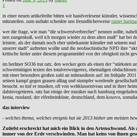
1
in einer neuen artikelreihe bitten wir handverlesene künstler, wissens
mitzuteilen. zum auftakt schenkte uns freundlicherweise
rainer hartm
wer die frage, wie man “die schwerstverbrecher” nennen sollte, nahel
nen zungenkuß, weil ich morgen wieder zu dem alten muß” hat bei den r
leistete, als der damals noch eher unbekannte künstler mit seinem m
unserer stadt” auftreten wollte und die neofaschistische NPD ihre “ak
kritische lieder unter diesem programmtitel von der obrigkeit nicht ge
im berliner SO36 trat ratz, den wecker gern als einen der “stärksten 
schwermütigen texten des totalverweigerers, ehemaligen obdachlosen 
mit einer besonders großen zahl an mitmusikern auf: im frühjahr 2011 
seinen kampf gegen grauen alltag und stumpfer werdende gesellschaft 
besucht. so traf er musiker, oft von weltklasseniveau und in ihrer heim
dahinvegetieren. ratz hat einige der musiker nach hamburg eingeladen
kenia, russland, der elfenbeinküste, deutschland, dem kosovo, somali
das interview
- welches thema, welches ereignis hat sie 2013 bisher am meisten bew
Zutiefst erschreckt hat mich ein Blick in den Artenschwund. Als
immer von der Erde verschwinden. Man hat keins von ihnen gesc