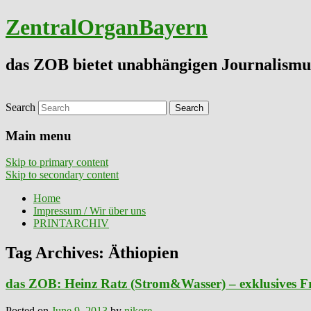
ZentralOrganBayern
das ZOB bietet unabhängigen Journalismu
Search
Main menu
Skip to primary content
Skip to secondary content
Home
Impressum / Wir über uns
PRINTARCHIV
Tag Archives:
Äthiopien
das ZOB: Heinz Ratz (Strom&Wasser) – exklusives F
Posted on
June 9, 2013
by
nikore