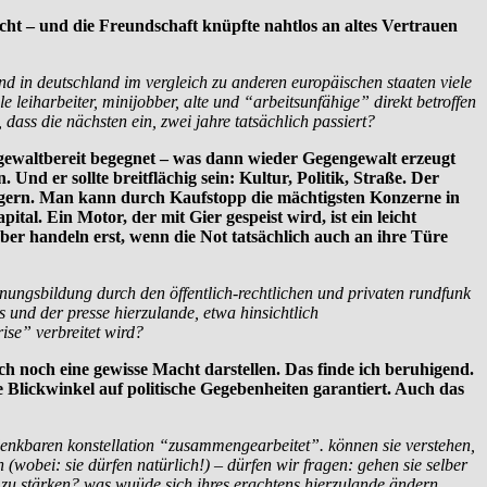
aucht – und die Freundschaft knüpfte nahtlos an altes Vertrauen
ind in deutschland im vergleich zu anderen europäischen staaten viele
e leiharbeiter, minijobber, alte und “arbeitsunfähige” direkt betroffen
 dass die nächsten ein, zwei jahre tatsächlich passiert?
d gewaltbereit begegnet – was dann wieder Gegengewalt erzeugt
Und er sollte breitflächig sein: Kultur, Politik, Straße. Der
eigern. Man kann durch Kaufstopp die mächtigsten Konzerne in
ital. Ein Motor, der mit Gier gespeist wird, ist ein leicht
ber handeln erst, wenn die Not tatsächlich auch an ihre Türe
inungsbildung durch den öffentlich-rechtlichen und privaten rundfunk
 und der presse hierzulande, etwa hinsichtlich
ise” verbreitet wird?
 noch eine gewisse Macht darstellen. Das finde ich beruhigend.
e Blickwinkel auf politische Gegebenheiten garantiert. Auch das
 denkbaren konstellation “zusammengearbeitet”. können sie verstehen,
 (wobei: sie dürfen natürlich!) – dürfen wir fragen: gehen sie selber
 zu stärken? was wuüde sich ihres erachtens hierzulande ändern,