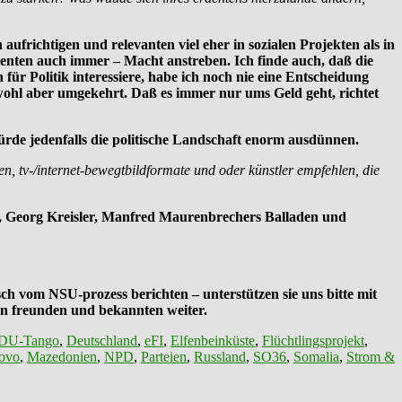
aufrichtigen und relevanten viel eher in sozialen Projekten als in
umenten auch immer – Macht anstreben. Ich finde auch, daß die
r Politik interessiere, habe ich noch nie eine Entscheidung
 wohl aber umgekehrt. Daß es immer nur ums Geld geht, richtet
s würde jedenfalls die politische Landschaft enorm ausdünnen.
en, tv-/internet-bewegtbildformate und oder künstler empfehlen, die
, Georg Kreisler, Manfred Maurenbrechers Balladen und
ch vom NSU-prozess berichten – unterstützen sie uns bitte mit
hren freunden und bekannten weiter.
DU-Tango
,
Deutschland
,
eFI
,
Elfenbeinküste
,
Flüchtlingsprojekt
,
ovo
,
Mazedonien
,
NPD
,
Parteien
,
Russland
,
SO36
,
Somalia
,
Strom &