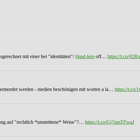
sgerechnet mit einer bei "identitäten"/
#npd-lern
off…
https://t.co/jf
ermordet werden - medien beschönigen mit worten a la…
https://t.c
ung auf "rechtlich *umstrittene* Weise"?…
https://t.co/Gj7qmTFwaJ