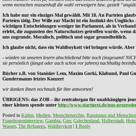
wenn menschen massenhaft die wahl verweigern bzw. gezielt “ungül
Ich habe nur ein einziges Mal gewählt. Mit 18. An Parteien glaube
Parteien tätig. Der Wille zur Macht ist ein Instinkt des Unglück
wichtigen Entscheidungen weniger im Parlament, als in Verhandlu
erlebt, die zugunsten des Naturschutzes getroffen wurde, wenn 
uns zugrunde. Moralisch, politisch und sogar gesundheitlich.
Ich glaube nicht, dass ein Wahlboykott viel bringen würde. Aber
- würden sie unseren lesern abschließend bitte noch (insgesamt! NICHT
sie persönlich (jüngst oder auch schon vor jahren) nachhaltig beeinflu
Bücher z.B. von Stanislav Lem, Maxim Gorki, Klabund, Paul G
Gundermanns letztes Konzert
wir danken ihnen nochmals für ihre antworten!
ÜBRIGENS: das ZOB – ihr zentralorgan für unabhängigen journalis
einer kleinen spende unter
http://www.startnext.de/nsu-prozessb
Posted in
Kultur
,
Medien
,
Menschenrechte
,
Rassismus und Menschen
Fragebogeninterview
,
Gambia
,
Gier
,
Griechenland
,
Halberstadt
,
Hein
Wasser
,
The Refugees
,
Wahlboykott
|
1
Reply