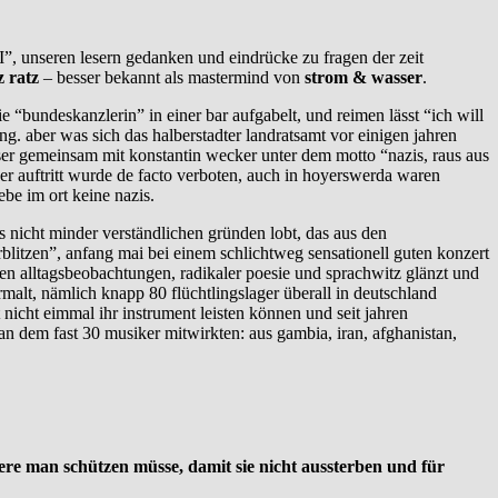
FI”, unseren lesern gedanken und eindrücke zu fragen der zeit
z ratz
– besser bekannt als mastermind von
strom & wasser
.
“bundeskanzlerin” in einer bar aufgabelt, und reimen lässt “ich will
g. aber was sich das halberstadter landratsamt vor einigen jahren
ser gemeinsam mit konstantin wecker unter dem motto “nazis, raus aus
der auftritt wurde de facto verboten, auch in hoyerswerda waren
ebe im ort keine nazis.
us nicht minder verständlichen gründen lobt, das aus den
litzen”, anfang mai bei einem schlichtweg sensationell guten konzert
ten alltagsbeobachtungen, radikaler poesie und sprachwitz glänzt und
malt, nämlich knapp 80 flüchtlingslager überall in deutschland
t nicht eimmal ihr instrument leisten können und seit jahren
n dem fast 30 musiker mitwirkten: aus gambia, iran, afghanistan,
iere man schützen müsse, damit sie nicht aussterben und für