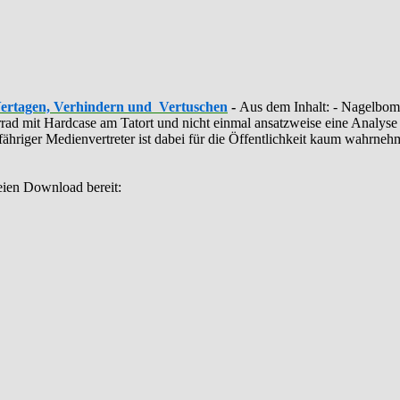
Vertagen, Verhindern und Vertuschen
-
Aus dem Inhalt: - ‪Nagelbomb
ahrrad mit Hardcase am Tatort und nicht einmal ansatzweise eine Anal
illfähriger Medienvertreter ist dabei für die Öffentlichkeit kaum wahrn
eien Download bereit: