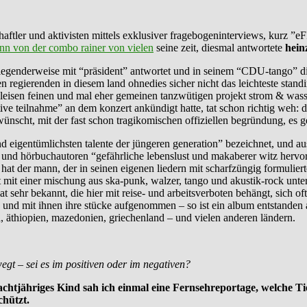
chaftler und aktivisten mittels exklusiver fragebogeninterviews, kurz ”e
ann von der combo rainer von vielen
seine zeit, diesmal antwortete
hein
iegenderweise mit “präsident” antwortet und in seinem “CDU-tango” die 
egierenden in diesem land ohnedies sicher nicht das leichteste standin
al leisen feinen und mal eher gemeinen tanzwütigen projekt strom & was
tive teilnahme” an dem konzert ankündigt hatte, tat schon richtig weh: 
wünscht, mit der fast schon tragikomischen offiziellen begründung, es g
und eigentümlichsten talente der jüngeren generation” bezeichnet, und a
und hörbuchautoren “gefährliche lebenslust und makaberer witz hervorb
hat der mann, der in seinen eigenen liedern mit scharfzüngig formulier
mit einer mischung aus ska-punk, walzer, tango und akustik-rock unter
at sehr bekannt, die hier mit reise- und arbeitsverboten behängt, sich of
 und mit ihnen ihre stücke aufgenommen – so ist ein album entstanden a
a, äthiopien, mazedonien, griechenland – und vielen anderen ländern.
egt – sei es im positiven oder im negativen?
 achtjähriges Kind sah ich einmal eine Fernsehreportage, welche T
hützt.