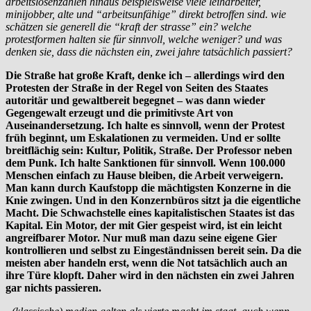
arbeitslosenzahlen hinaus beispielsweise viele leiharbeiter,
minijobber, alte und “arbeitsunfähige” direkt betroffen sind. wie
schätzen sie generell die “kraft der strasse” ein? welche
protestformen halten sie für sinnvoll, welche weniger? und was
denken sie, dass die nächsten ein, zwei jahre tatsächlich passiert?
Die Straße hat große Kraft, denke ich – allerdings wird den
Protesten der Straße in der Regel von Seiten des Staates
autoritär und gewaltbereit begegnet – was dann wieder
Gegengewalt erzeugt und die primitivste Art von
Auseinandersetzung. Ich halte es sinnvoll, wenn der Protest
früh beginnt, um Eskalationen zu vermeiden. Und er sollte
breitflächig sein: Kultur, Politik, Straße. Der Professor neben
dem Punk. Ich halte Sanktionen für sinnvoll. Wenn 100.000
Menschen einfach zu Hause bleiben, die Arbeit verweigern.
Man kann durch Kaufstopp die mächtigsten Konzerne in die
Knie zwingen. Und in den Konzernbüros sitzt ja die eigentliche
Macht. Die Schwachstelle eines kapitalistischen Staates ist das
Kapital. Ein Motor, der mit Gier gespeist wird, ist ein leicht
angreifbarer Motor. Nur muß man dazu seine eigene Gier
kontrollieren und selbst zu Eingeständnissen bereit sein. Da die
meisten aber handeln erst, wenn die Not tatsächlich auch an
ihre Türe klopft. Daher wird in den nächsten ein zwei Jahren
gar nichts passieren.