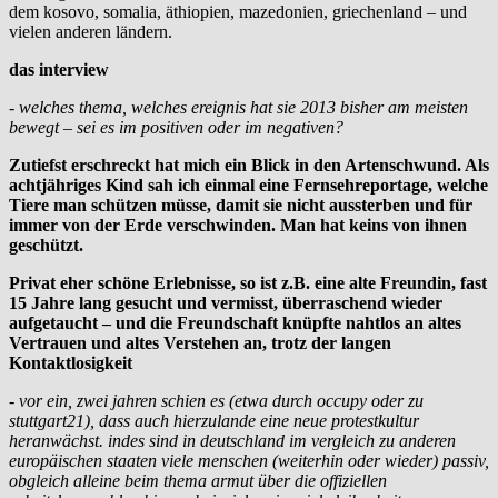
dem kosovo, somalia, äthiopien, mazedonien, griechenland – und
vielen anderen ländern.
das interview
- welches thema, welches ereignis hat sie 2013 bisher am meisten
bewegt – sei es im positiven oder im negativen?
Zutiefst erschreckt hat mich ein Blick in den Artenschwund. Als
achtjähriges Kind sah ich einmal eine Fernsehreportage, welche
Tiere man schützen müsse, damit sie nicht aussterben und für
immer von der Erde verschwinden. Man hat keins von ihnen
geschützt.
Privat eher schöne Erlebnisse, so ist z.B. eine alte Freundin, fast
15 Jahre lang gesucht und vermisst, überraschend wieder
aufgetaucht – und die Freundschaft knüpfte nahtlos an altes
Vertrauen und altes Verstehen an, trotz der langen
Kontaktlosigkeit
- vor ein, zwei jahren schien es (etwa durch occupy oder zu
stuttgart21), dass auch hierzulande eine neue protestkultur
heranwächst. indes sind in deutschland im vergleich zu anderen
europäischen staaten viele menschen (weiterhin oder wieder) passiv,
obgleich alleine beim thema armut über die offiziellen