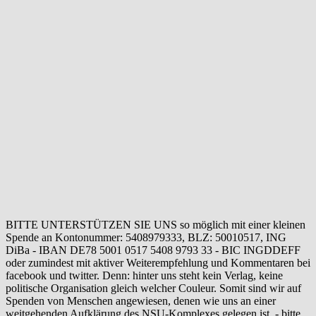
BITTE UNTERSTÜTZEN SIE UNS so möglich mit einer kleinen
Spende an Kontonummer: 5408979333, BLZ: 50010517, ING
DiBa - IBAN DE78 5001 0517 5408 9793 33 - BIC INGDDEFF
oder zumindest mit aktiver Weiterempfehlung und Kommentaren bei
facebook und twitter. Denn: hinter uns steht kein Verlag, keine
politische Organisation gleich welcher Couleur. Somit sind wir auf
Spenden von Menschen angewiesen, denen wie uns an einer
weitgehenden Aufklärung des NSU-Komplexes gelegen ist. - bitte