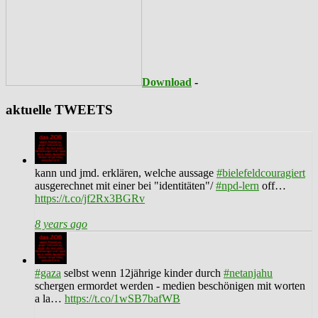
Download
-
aktuelle TWEETS
kann und jmd. erklären, welche aussage
#bielefeldcouragiert
ausgerechnet mit einer bei "identitäten"/
#npd-lern
off…
https://t.co/jf2Rx3BGRv
8 years ago
#gaza
selbst wenn 12jährige kinder durch
#netanjahu
schergen ermordet werden - medien beschönigen mit worten
a la…
https://t.co/1wSB7bafWB