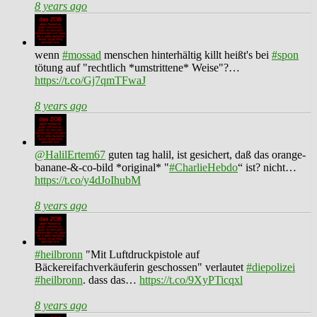
8 years ago
wenn
#mossad
menschen hinterhältig killt heißt's bei
#spon
tötung auf "rechtlich *umstrittene* Weise"?…
https://t.co/Gj7qmTFwaJ
8 years ago
@HalilErtem67
guten tag halil, ist gesichert, daß das orange-
banane-&-co-bild *original* "
#CharlieHebdo
“ ist? nicht…
https://t.co/y4dJoIhubM
8 years ago
#heilbronn
"Mit Luftdruckpistole auf
Bäckereifachverkäuferin geschossen" verlautet
#diepolizei
#heilbronn
. dass das…
https://t.co/9XyPTicqxl
8 years ago