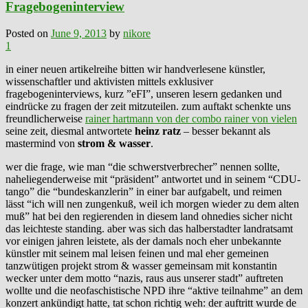
Fragebogeninterview
Posted on
June 9, 2013
by
nikore
1
in einer neuen artikelreihe bitten wir handverlesene künstler,
wissenschaftler und aktivisten mittels exklusiver
fragebogeninterviews, kurz ”eFI”, unseren lesern gedanken und
eindrücke zu fragen der zeit mitzuteilen. zum auftakt schenkte uns
freundlicherweise
rainer hartmann von der combo rainer von vielen
seine zeit, diesmal antwortete
heinz ratz
– besser bekannt als
mastermind von
strom & wasser
.
wer die frage, wie man “die schwerstverbrecher” nennen sollte,
naheliegenderweise mit “präsident” antwortet und in seinem “CDU-
tango” die “bundeskanzlerin” in einer bar aufgabelt, und reimen
lässt “ich will nen zungenkuß, weil ich morgen wieder zu dem alten
muß” hat bei den regierenden in diesem land ohnedies sicher nicht
das leichteste standing. aber was sich das halberstadter landratsamt
vor einigen jahren leistete, als der damals noch eher unbekannte
künstler mit seinem mal leisen feinen und mal eher gemeinen
tanzwütigen projekt strom & wasser gemeinsam mit konstantin
wecker unter dem motto “nazis, raus aus unserer stadt” auftreten
wollte und die neofaschistische NPD ihre “aktive teilnahme” an dem
konzert ankündigt hatte, tat schon richtig weh: der auftritt wurde de