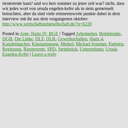
riesterrente kam? und wo herr sommer zu jener zeit war? nicht, dass
wir jedes wort von ursula engelen-kefer als in stein gemeisselt
betrachten, aber da sind viele erinnernswerte punkte dabei in dem
interview mit ihr aus dem vergangenen oktober:
http://www.wirtschaftundgesellschaft.de/?p=6220
Posted in
Arge, Hartz IV, BGE
|
Tagged
Arbeitgeber
,
Betriebsräte
,
DGB
,
Die Linke
,
DLF
,
DLR
,
Gewerkschaften
,
Hartz 4
,
Kanzlermacher
,
Klausurtagung
,
Merkel
,
Michael Sommer
,
Parteien
,
Regierung
,
Riesterrente
,
SPD
,
Steinbrück
,
Unternehmer
,
Ursula
Engelen-Kefer
|
Leave a reply