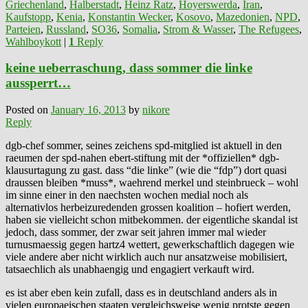
Griechenland
,
Halberstadt
,
Heinz Ratz
,
Hoyerswerda
,
Iran
,
Kaufstopp
,
Kenia
,
Konstantin Wecker
,
Kosovo
,
Mazedonien
,
NPD
,
Parteien
,
Russland
,
SO36
,
Somalia
,
Strom & Wasser
,
The Refugees
,
Wahlboykott
|
1
Reply
keine ueberraschung, dass sommer die linke
aussperrt…
Posted on
January 16, 2013
by
nikore
Reply
dgb-chef sommer, seines zeichens spd-mitglied ist aktuell in den
raeumen der spd-nahen ebert-stiftung mit der *offiziellen* dgb-
klausurtagung zu gast. dass “die linke” (wie die “fdp”) dort quasi
draussen bleiben *muss*, waehrend merkel und steinbrueck – wohl
im sinne einer in den naechsten wochen medial noch als
alternativlos herbeizuredenden grossen koalition – hofiert werden,
haben sie vielleicht schon mitbekommen. der eigentliche skandal ist
jedoch, dass sommer, der zwar seit jahren immer mal wieder
turnusmaessig gegen hartz4 wettert, gewerkschaftlich dagegen wie
viele andere aber nicht wirklich auch nur ansatzweise mobilisiert,
tatsaechlich als unabhaengig und engagiert verkauft wird.
es ist aber eben kein zufall, dass es in deutschland anders als in
vielen europaeischen staaten vergleichsweise wenig protste gegen