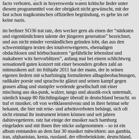
facto verboten, auch in hoyerswerda waren kritische lieder unter
diesem programmtitel von der obrigkeit nicht gewünscht, mit der
fast schon tragikomischen offiziellen begründung, es gebe im ort
keine nazis.
im berliner SO36 trat ratz, den wecker gern als einen der “stärksten
und eigentümlichsten talente der jüngeren generation” bezeichnet,
und aus nicht minder verständlichen gründen lobt, das aus den
schwermütigen texten des totalverweigerers, ehemaligen
obdachlosen und hörbuchautoren “gefährliche lebenslust und
makaberer witz hervorblitzen”, anfang mai bei einem schlichtweg
sensationell guten konzert mit einer besonders großen zahl an
mitmusikern auf: im frühjahr 2011 hat der mann, der in seinen
eigenen liedern mit scharfzüngig formulierten alltagsbeobachtungen,
radikaler poesie und sprachwitz glänzt und seinen kampf gegen
grauen alltag und stumpfer werdende gesellschaft mit einer
mischung aus ska-punk, walzer, tango und akustik-rock untermalt,
nämlich knapp 80 flüchtlingslager überall in deutschland besucht. so
traf er musiker, oft von weltklasseniveau und in ihrer heimat sehr
bekannt, die hier mit reise- und arbeitsverboten behängt, sich oft
nicht eimmal ihr instrument leisten können und seit jahren
dahinvegetieren. ratz hat einige der musiker nach hamburg
eingeladen und mit ihnen ihre stücke aufgenommen – so ist ein
album entstanden an dem fast 30 musiker mitwirkten: aus gambia,
iran, afghanistan, kenia, russland, der elfenbeinküste, deutschland,