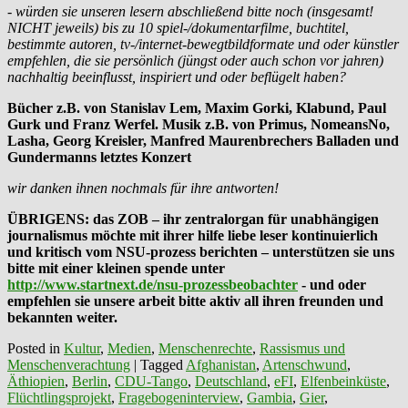
- würden sie unseren lesern abschließend bitte noch (insgesamt!
NICHT jeweils) bis zu 10 spiel-/dokumentarfilme, buchtitel,
bestimmte autoren, tv-/internet-bewegtbildformate und oder künstler
empfehlen, die sie persönlich (jüngst oder auch schon vor jahren)
nachhaltig beeinflusst, inspiriert und oder beflügelt haben?
Bücher z.B. von Stanislav Lem, Maxim Gorki, Klabund, Paul
Gurk und Franz Werfel. Musik z.B. von Primus, NomeansNo,
Lasha, Georg Kreisler, Manfred Maurenbrechers Balladen und
Gundermanns letztes Konzert
wir danken ihnen nochmals für ihre antworten!
ÜBRIGENS: das ZOB – ihr zentralorgan für unabhängigen
journalismus möchte mit ihrer hilfe liebe leser kontinuierlich
und kritisch vom NSU-prozess berichten – unterstützen sie uns
bitte mit einer kleinen spende unter
http://www.startnext.de/nsu-prozessbeobachter
- und oder
empfehlen sie unsere arbeit bitte aktiv all ihren freunden und
bekannten weiter.
Posted in
Kultur
,
Medien
,
Menschenrechte
,
Rassismus und
Menschenverachtung
|
Tagged
Afghanistan
,
Artenschwund
,
Äthiopien
,
Berlin
,
CDU-Tango
,
Deutschland
,
eFI
,
Elfenbeinküste
,
Flüchtlingsprojekt
,
Fragebogeninterview
,
Gambia
,
Gier
,