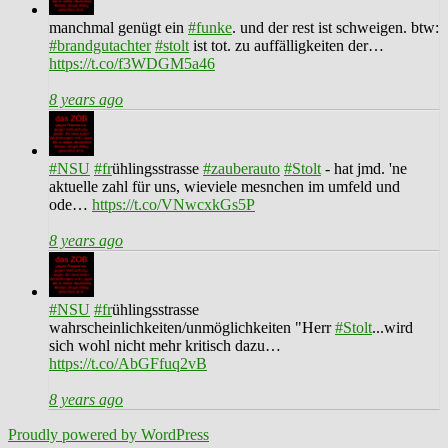
manchmal genügt ein
#funke
. und der rest ist schweigen. btw:
#brandgutachter
#stolt
ist tot. zu auffälligkeiten der…
https://t.co/f3WDGM5a46
8 years ago
#NSU
#fr
ühlingsstrasse
#zauberauto
#Stolt
- hat jmd. 'ne
aktuelle zahl für uns, wieviele mesnchen im umfeld und
ode…
https://t.co/VNwcxkGs5P
8 years ago
#NSU
#fr
ühlingsstrasse
wahrscheinlichkeiten/unmöglichkeiten "Herr
#Stolt
...wird
sich wohl nicht mehr kritisch dazu…
https://t.co/AbGFfuq2vB
8 years ago
Proudly powered by WordPress