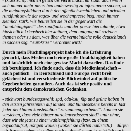
- (klassische) medien gelten als vierte macht im staat. auch wenn
sich immer mehr menschen andersweitig zu informieren suchen, ist
die meinungsbildung durch den öffentlich-rechtlichen und privaten
rundfunk sowie der tages- und wochenpresse insg. noch immer
ziemlich stark. wie beurteilen sie in der gegenwart die
“unabhängigkeit” des rundfunks und der presse hierzulande, etwa
hinsichtlich kriegsberichterstattung, dem umgang mit sozialen
themen oder zu dem, was über die vermeintliche rolle deutschlands
in sachen sog. “eurokrise” verbreitet wird?
Durch mein Flüchtlingsprojekt habe ich die Erfahrung
gemacht, dass Medien noch eine große Unabhängigkeit haben
und tatsächlich noch eine gewisse Macht darstellen. Das finde
ich beruhigend. Ich finde auch, dass die Medienlandschaft –
auch politisch – in Deutschland und Europa recht breit
gefächert ist und verschiedenste Blickwinkel auf politische
Gegebenheiten garantiert. Auch das ist sehr positiv und
entspricht dem demokratischen Gedanken.
- stichwort bundestagswahl: spd, cdu/csu, fdp und grüne haben in
den letzten jahrzehnten auf landes- und bundesebene bereits in fast
jeder denkbaren konstellation “zusammengearbeitet”. können sie
verstehen, dass viele bürger parteienverdossen sind? und: ohne,
dass wir sie jetzt zu einer wahlempfehlung (bzw. zu einem
boykottaufruf) nötigen wollen (wobei: sie dürfen natürlich!) – dürfen
wir fragen: gehen sie selber noch wählen? wenn ja, wirklich noch