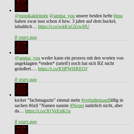
@monikakleinsbr
@amina_you
unsere beiden hefte
#nsu
haben zwar nun schon 4 bzw. 3 jahre auf dem buckel,
inhaltlich…
https://t.co/wkKxGErwHU
8 years ago
@amina_you
weder kann ein prozess mit den worten von
angeklagten *enden* (urteil!) noch hat sich BZ nicht
geäußert.…
https://t.co/lOIPWHREQJ
8 years ago
kicker "fachmagazin" einmal mehr
#verhaltensauff
ällig in
sachen #özil "Namen nannte
#Neuer
natürlich nicht, aber
da…
https://t.co/3l1VeEnK1q
8 years ago