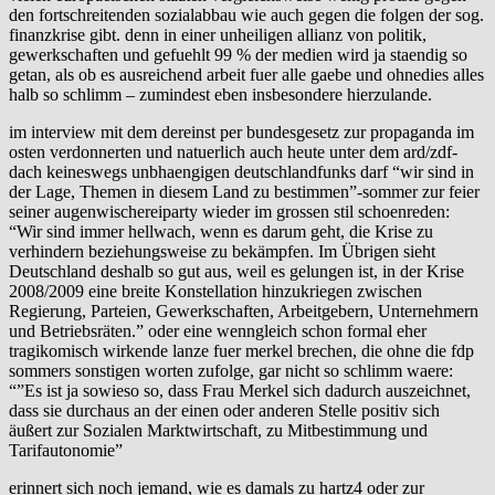
den fortschreitenden sozialabbau wie auch gegen die folgen der sog.
finanzkrise gibt. denn in einer unheiligen allianz von politik,
gewerkschaften und gefuehlt 99 % der medien wird ja staendig so
getan, als ob es ausreichend arbeit fuer alle gaebe und ohnedies alles
halb so schlimm – zumindest eben insbesondere hierzulande.
im interview mit dem dereinst per bundesgesetz zur propaganda im
osten verdonnerten und natuerlich auch heute unter dem ard/zdf-
dach keineswegs unbhaengigen deutschlandfunks darf “wir sind in
der Lage, Themen in diesem Land zu bestimmen”-sommer zur feier
seiner augenwischereiparty wieder im grossen stil schoenreden:
“Wir sind immer hellwach, wenn es darum geht, die Krise zu
verhindern beziehungsweise zu bekämpfen. Im Übrigen sieht
Deutschland deshalb so gut aus, weil es gelungen ist, in der Krise
2008/2009 eine breite Konstellation hinzukriegen zwischen
Regierung, Parteien, Gewerkschaften, Arbeitgebern, Unternehmern
und Betriebsräten.” oder eine wenngleich schon formal eher
tragikomisch wirkende lanze fuer merkel brechen, die ohne die fdp
sommers sonstigen worten zufolge, gar nicht so schlimm waere:
“”Es ist ja sowieso so, dass Frau Merkel sich dadurch auszeichnet,
dass sie durchaus an der einen oder anderen Stelle positiv sich
äußert zur Sozialen Marktwirtschaft, zu Mitbestimmung und
Tarifautonomie”
erinnert sich noch jemand, wie es damals zu hartz4 oder zur