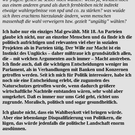
aus einem anderen grund als durch fernbleiben nicht indirekt
etwaige wahlergebnisse von npd und co. zu stärken? was wuüde
sich ihres erachtens hierzulande ändern, wenn menschen
massenhaft die wahl verweigern bzw. gezielt “ungültig” wählen?
Ich habe nur ein einziges Mal gewählt. Mit 18. An Parteien
glaube ich nicht, nur an einzelne Menschen und da finde ich die
politisch aufrichtigen und relevanten viel eher in sozialen
Projekten als in Parteien tätig. Der Wille zur Macht ist ein
Instinkt des Unglücks – daher mißtraue ich grundsätzlich allen,
die – mit welchen Argumenten auch immer – Macht anstreben.
Ich finde auch, daß die wichtigen Entscheidungen weniger im
Parlament, als in Verhandlungen mit Banken und Konzernen
getroffen werden. Seit ich mich für Politik interessiere, habe ich
noch nie eine Entscheidung erlebt, die zugunsten des
Naturschutzes getroffen wurde, wenn dadurch größere
wirtschaftliche Nachteile entstanden wären, sehr wohl aber
umgekehrt. Daß es immer nur ums Geld geht, richtet uns
zugrunde. Moralisch, politisch und sogar gesundheitlich.
Ich glaube nicht, dass ein Wahlboykott viel bringen würde.
Aber eine lebenslange Disqualifizierung von Politikern, die
lügen, das würde jedenfalls die politische Landschaft enorm
ausdünnen.