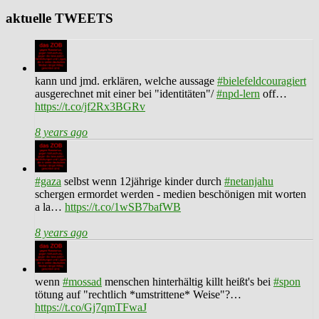
aktuelle TWEETS
kann und jmd. erklären, welche aussage
#bielefeldcouragiert
ausgerechnet mit einer bei "identitäten"/
#npd-lern
off…
https://t.co/jf2Rx3BGRv
8 years ago
#gaza
selbst wenn 12jährige kinder durch
#netanjahu
schergen ermordet werden - medien beschönigen mit worten
a la…
https://t.co/1wSB7bafWB
8 years ago
wenn
#mossad
menschen hinterhältig killt heißt's bei
#spon
tötung auf "rechtlich *umstrittene* Weise"?…
https://t.co/Gj7qmTFwaJ