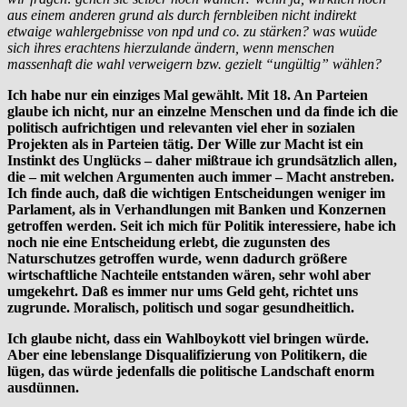
aus einem anderen grund als durch fernbleiben nicht indirekt
etwaige wahlergebnisse von npd und co. zu stärken? was wuüde
sich ihres erachtens hierzulande ändern, wenn menschen
massenhaft die wahl verweigern bzw. gezielt “ungültig” wählen?
Ich habe nur ein einziges Mal gewählt. Mit 18. An Parteien
glaube ich nicht, nur an einzelne Menschen und da finde ich die
politisch aufrichtigen und relevanten viel eher in sozialen
Projekten als in Parteien tätig. Der Wille zur Macht ist ein
Instinkt des Unglücks – daher mißtraue ich grundsätzlich allen,
die – mit welchen Argumenten auch immer – Macht anstreben.
Ich finde auch, daß die wichtigen Entscheidungen weniger im
Parlament, als in Verhandlungen mit Banken und Konzernen
getroffen werden. Seit ich mich für Politik interessiere, habe ich
noch nie eine Entscheidung erlebt, die zugunsten des
Naturschutzes getroffen wurde, wenn dadurch größere
wirtschaftliche Nachteile entstanden wären, sehr wohl aber
umgekehrt. Daß es immer nur ums Geld geht, richtet uns
zugrunde. Moralisch, politisch und sogar gesundheitlich.
Ich glaube nicht, dass ein Wahlboykott viel bringen würde.
Aber eine lebenslange Disqualifizierung von Politikern, die
lügen, das würde jedenfalls die politische Landschaft enorm
ausdünnen.