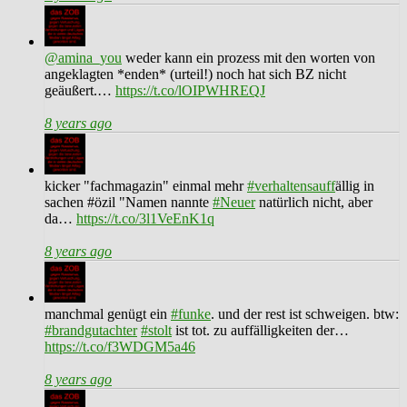
@amina_you
weder kann ein prozess mit den worten von
angeklagten *enden* (urteil!) noch hat sich BZ nicht
geäußert.…
https://t.co/lOIPWHREQJ
8 years ago
kicker "fachmagazin" einmal mehr
#verhaltensauff
ällig in
sachen #özil "Namen nannte
#Neuer
natürlich nicht, aber
da…
https://t.co/3l1VeEnK1q
8 years ago
manchmal genügt ein
#funke
. und der rest ist schweigen. btw:
#brandgutachter
#stolt
ist tot. zu auffälligkeiten der…
https://t.co/f3WDGM5a46
8 years ago