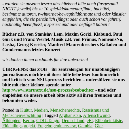
- würden sie unseren lesern abschließend bitte noch (insgesamt!
NICHT jeweils) bis zu 10 spiel-/dokumentarfilme, buchtitel,
bestimmte autoren, tv-/internet-bewegtbildformate und oder künstler
empfehlen, die sie persönlich (jüngst oder auch schon vor jahren)
nachhaltig beeinflusst, inspiriert und oder beflügelt haben?
Bücher z.B. von Stanislav Lem, Maxim Gorki, Klabund, Paul
Gurk und Franz Werfel. Musik z.B. von Primus, NomeansNo,
Lasha, Georg Kreisler, Manfred Maurenbrechers Balladen und
Gundermanns letztes Konzert
wir danken ihnen nochmals für ihre antworten!
ÜBRIGENS: das ZOB – ihr zentralorgan für unabhängigen
journalismus möchte mit ihrer hilfe liebe leser kontinuierlich
und kritisch vom NSU-prozess berichten – unterstützen sie uns
bitte mit einer kleinen spende unter
http://www.startnext.de/nsu-prozessbeobachter
- und oder
empfehlen sie unsere arbeit bitte aktiv all ihren freunden und
bekannten weiter.
Posted in
Kultur
,
Medien
,
Menschenrechte
,
Rassismus und
Menschenverachtung
|
Tagged
Afghanistan
,
Artenschwund
,
Äthiopien
,
Berlin
,
CDU-Tango
,
Deutschland
,
eFI
,
Elfenbeinküste
,
Flüchtlingsprojekt
,
Fragebogeninterview
,
Gambia
,
Gier
,