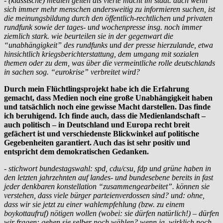
- (klassische) medien gelten als vierte macht im staat. auch wenn
sich immer mehr menschen andersweitig zu informieren suchen, ist
die meinungsbildung durch den öffentlich-rechtlichen und privaten
rundfunk sowie der tages- und wochenpresse insg. noch immer
ziemlich stark. wie beurteilen sie in der gegenwart die
“unabhängigkeit” des rundfunks und der presse hierzulande, etwa
hinsichtlich kriegsberichterstattung, dem umgang mit sozialen
themen oder zu dem, was über die vermeintliche rolle deutschlands
in sachen sog. “eurokrise” verbreitet wird?
Durch mein Flüchtlingsprojekt habe ich die Erfahrung
gemacht, dass Medien noch eine große Unabhängigkeit haben
und tatsächlich noch eine gewisse Macht darstellen. Das finde
ich beruhigend. Ich finde auch, dass die Medienlandschaft –
auch politisch – in Deutschland und Europa recht breit
gefächert ist und verschiedenste Blickwinkel auf politische
Gegebenheiten garantiert. Auch das ist sehr positiv und
entspricht dem demokratischen Gedanken.
- stichwort bundestagswahl: spd, cdu/csu, fdp und grüne haben in
den letzten jahrzehnten auf landes- und bundesebene bereits in fast
jeder denkbaren konstellation “zusammengearbeitet”. können sie
verstehen, dass viele bürger parteienverdossen sind? und: ohne,
dass wir sie jetzt zu einer wahlempfehlung (bzw. zu einem
boykottaufruf) nötigen wollen (wobei: sie dürfen natürlich!) – dürfen
wir fragen: gehen sie selber noch wählen? wenn ja, wirklich noch