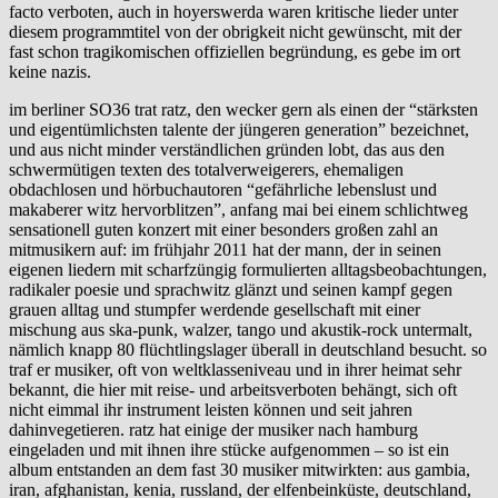
facto verboten, auch in hoyerswerda waren kritische lieder unter
diesem programmtitel von der obrigkeit nicht gewünscht, mit der
fast schon tragikomischen offiziellen begründung, es gebe im ort
keine nazis.
im berliner SO36 trat ratz, den wecker gern als einen der “stärksten
und eigentümlichsten talente der jüngeren generation” bezeichnet,
und aus nicht minder verständlichen gründen lobt, das aus den
schwermütigen texten des totalverweigerers, ehemaligen
obdachlosen und hörbuchautoren “gefährliche lebenslust und
makaberer witz hervorblitzen”, anfang mai bei einem schlichtweg
sensationell guten konzert mit einer besonders großen zahl an
mitmusikern auf: im frühjahr 2011 hat der mann, der in seinen
eigenen liedern mit scharfzüngig formulierten alltagsbeobachtungen,
radikaler poesie und sprachwitz glänzt und seinen kampf gegen
grauen alltag und stumpfer werdende gesellschaft mit einer
mischung aus ska-punk, walzer, tango und akustik-rock untermalt,
nämlich knapp 80 flüchtlingslager überall in deutschland besucht. so
traf er musiker, oft von weltklasseniveau und in ihrer heimat sehr
bekannt, die hier mit reise- und arbeitsverboten behängt, sich oft
nicht eimmal ihr instrument leisten können und seit jahren
dahinvegetieren. ratz hat einige der musiker nach hamburg
eingeladen und mit ihnen ihre stücke aufgenommen – so ist ein
album entstanden an dem fast 30 musiker mitwirkten: aus gambia,
iran, afghanistan, kenia, russland, der elfenbeinküste, deutschland,