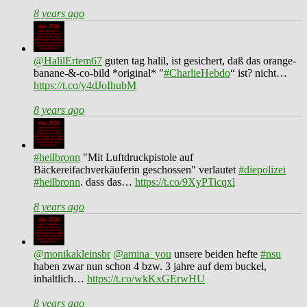
8 years ago
@HalilErtem67
guten tag halil, ist gesichert, daß das orange-
banane-&-co-bild *original* "
#CharlieHebdo
“ ist? nicht…
https://t.co/y4dJoIhubM
8 years ago
#heilbronn
"Mit Luftdruckpistole auf
Bäckereifachverkäuferin geschossen" verlautet
#diepolizei
#heilbronn
. dass das…
https://t.co/9XyPTicqxl
8 years ago
@monikakleinsbr
@amina_you
unsere beiden hefte
#nsu
haben zwar nun schon 4 bzw. 3 jahre auf dem buckel,
inhaltlich…
https://t.co/wkKxGErwHU
8 years ago