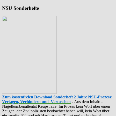
NSU Sonderhefte
Zum kostenfreien Download Sonderheft 2 Jahre NSU-Prozess:
Vertagen, Verhindern und Vertuschen
-
Aus dem Inhalt: -
‪Nagelbombenattentat‬ ‎Keupstraße‬: Im Prozes kein Wort über einen
Zeugen, der Zivilpolizisten beobachtet haben will, kein Wort über
ein zweites Fahrrad mit Hardcase am Tatort und nicht einmal