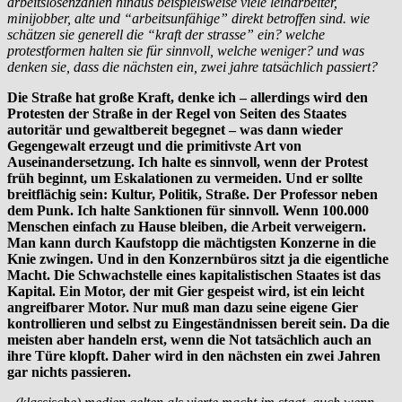
arbeitslosenzahlen hinaus beispielsweise viele leiharbeiter,
minijobber, alte und “arbeitsunfähige” direkt betroffen sind. wie
schätzen sie generell die “kraft der strasse” ein? welche
protestformen halten sie für sinnvoll, welche weniger? und was
denken sie, dass die nächsten ein, zwei jahre tatsächlich passiert?
Die Straße hat große Kraft, denke ich – allerdings wird den
Protesten der Straße in der Regel von Seiten des Staates
autoritär und gewaltbereit begegnet – was dann wieder
Gegengewalt erzeugt und die primitivste Art von
Auseinandersetzung. Ich halte es sinnvoll, wenn der Protest
früh beginnt, um Eskalationen zu vermeiden. Und er sollte
breitflächig sein: Kultur, Politik, Straße. Der Professor neben
dem Punk. Ich halte Sanktionen für sinnvoll. Wenn 100.000
Menschen einfach zu Hause bleiben, die Arbeit verweigern.
Man kann durch Kaufstopp die mächtigsten Konzerne in die
Knie zwingen. Und in den Konzernbüros sitzt ja die eigentliche
Macht. Die Schwachstelle eines kapitalistischen Staates ist das
Kapital. Ein Motor, der mit Gier gespeist wird, ist ein leicht
angreifbarer Motor. Nur muß man dazu seine eigene Gier
kontrollieren und selbst zu Eingeständnissen bereit sein. Da die
meisten aber handeln erst, wenn die Not tatsächlich auch an
ihre Türe klopft. Daher wird in den nächsten ein zwei Jahren
gar nichts passieren.