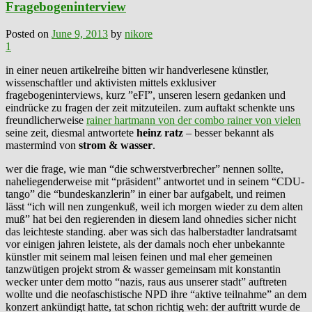
Fragebogeninterview
Posted on
June 9, 2013
by
nikore
1
in einer neuen artikelreihe bitten wir handverlesene künstler,
wissenschaftler und aktivisten mittels exklusiver
fragebogeninterviews, kurz ”eFI”, unseren lesern gedanken und
eindrücke zu fragen der zeit mitzuteilen. zum auftakt schenkte uns
freundlicherweise
rainer hartmann von der combo rainer von vielen
seine zeit, diesmal antwortete
heinz ratz
– besser bekannt als
mastermind von
strom & wasser
.
wer die frage, wie man “die schwerstverbrecher” nennen sollte,
naheliegenderweise mit “präsident” antwortet und in seinem “CDU-
tango” die “bundeskanzlerin” in einer bar aufgabelt, und reimen
lässt “ich will nen zungenkuß, weil ich morgen wieder zu dem alten
muß” hat bei den regierenden in diesem land ohnedies sicher nicht
das leichteste standing. aber was sich das halberstadter landratsamt
vor einigen jahren leistete, als der damals noch eher unbekannte
künstler mit seinem mal leisen feinen und mal eher gemeinen
tanzwütigen projekt strom & wasser gemeinsam mit konstantin
wecker unter dem motto “nazis, raus aus unserer stadt” auftreten
wollte und die neofaschistische NPD ihre “aktive teilnahme” an dem
konzert ankündigt hatte, tat schon richtig weh: der auftritt wurde de