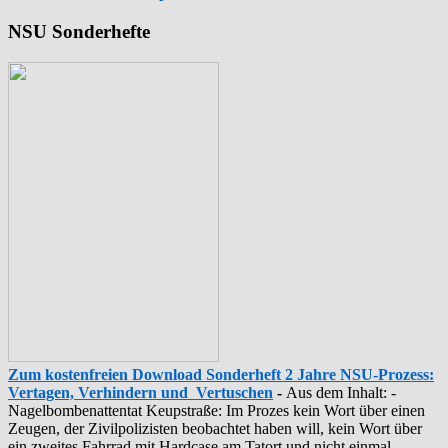
NSU Sonderhefte
Zum kostenfreien Download Sonderheft 2 Jahre NSU-Prozess:
Vertagen, Verhindern und Vertuschen
-
Aus dem Inhalt: -
‪Nagelbombenattentat‬ ‎Keupstraße‬: Im Prozes kein Wort über einen
Zeugen, der Zivilpolizisten beobachtet haben will, kein Wort über
ein zweites Fahrrad mit Hardcase am Tatort und nicht einmal