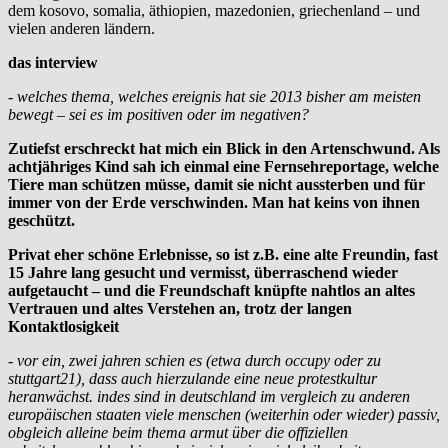
dem kosovo, somalia, äthiopien, mazedonien, griechenland – und
vielen anderen ländern.
das interview
- welches thema, welches ereignis hat sie 2013 bisher am meisten
bewegt – sei es im positiven oder im negativen?
Zutiefst erschreckt hat mich ein Blick in den Artenschwund. Als
achtjähriges Kind sah ich einmal eine Fernsehreportage, welche
Tiere man schützen müsse, damit sie nicht aussterben und für
immer von der Erde verschwinden. Man hat keins von ihnen
geschützt.
Privat eher schöne Erlebnisse, so ist z.B. eine alte Freundin, fast
15 Jahre lang gesucht und vermisst, überraschend wieder
aufgetaucht – und die Freundschaft knüpfte nahtlos an altes
Vertrauen und altes Verstehen an, trotz der langen
Kontaktlosigkeit
- vor ein, zwei jahren schien es (etwa durch occupy oder zu
stuttgart21), dass auch hierzulande eine neue protestkultur
heranwächst. indes sind in deutschland im vergleich zu anderen
europäischen staaten viele menschen (weiterhin oder wieder) passiv,
obgleich alleine beim thema armut über die offiziellen