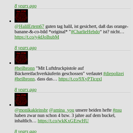
8 years ago
@HalilErtem67
guten tag halil, ist gesichert, daß das orange-
banane-&-co-bild *original* "
#CharlieHebdo
“ ist? nicht…
https://t.co/y4dJoIhubM
8 years ago
#heilbronn
"Mit Luftdruckpistole auf
Bäckereifachverkäuferin geschossen" verlautet
#diepolizei
#heilbronn
. dass das…
https://t.co/9XyPTicqxl
8 years ago
@monikakleinsbr
@amina_you
unsere beiden hefte
#nsu
haben zwar nun schon 4 bzw. 3 jahre auf dem buckel,
inhaltlich…
https://t.co/wkKxGErwHU
8 years ago