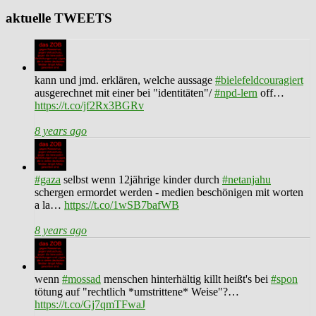
aktuelle TWEETS
kann und jmd. erklären, welche aussage
#bielefeldcouragiert
ausgerechnet mit einer bei "identitäten"/
#npd-lern
off…
https://t.co/jf2Rx3BGRv
8 years ago
#gaza
selbst wenn 12jährige kinder durch
#netanjahu
schergen ermordet werden - medien beschönigen mit worten
a la…
https://t.co/1wSB7bafWB
8 years ago
wenn
#mossad
menschen hinterhältig killt heißt's bei
#spon
tötung auf "rechtlich *umstrittene* Weise"?…
https://t.co/Gj7qmTFwaJ