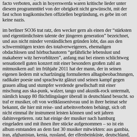
facto verboten, auch in hoyerswerda waren kritische lieder unter
diesem programmtitel von der obrigkeit nicht gewünscht, mit der
fast schon tragikomischen offiziellen begründung, es gebe im ort
keine nazis.
im berliner SO36 trat ratz, den wecker gern als einen der “stärksten
und eigentümlichsten talente der jüngeren generation” bezeichnet,
und aus nicht minder verständlichen gründen lobt, das aus den
schwermütigen texten des totalverweigerers, ehemaligen
obdachlosen und hörbuchautoren “gefährliche lebenslust und
makaberer witz hervorblitzen”, anfang mai bei einem schlichtweg
sensationell guten konzert mit einer besonders großen zahl an
mitmusikern auf: im frühjahr 2011 hat der mann, der in seinen
eigenen liedern mit scharfzüngig formulierten alltagsbeobachtungen,
radikaler poesie und sprachwitz glänzt und seinen kampf gegen
grauen alltag und stumpfer werdende gesellschaft mit einer
mischung aus ska-punk, walzer, tango und akustik-rock untermalt,
nämlich knapp 80 flüchtlingslager überall in deutschland besucht. so
traf er musiker, oft von weltklasseniveau und in ihrer heimat sehr
bekannt, die hier mit reise- und arbeitsverboten behängt, sich oft
nicht eimmal ihr instrument leisten können und seit jahren
dahinvegetieren. ratz hat einige der musiker nach hamburg
eingeladen und mit ihnen ihre stücke aufgenommen – so ist ein
album entstanden an dem fast 30 musiker mitwirkten: aus gambia,
iran, afghanistan, kenia, russland, der elfenbeinküste, deutschland,