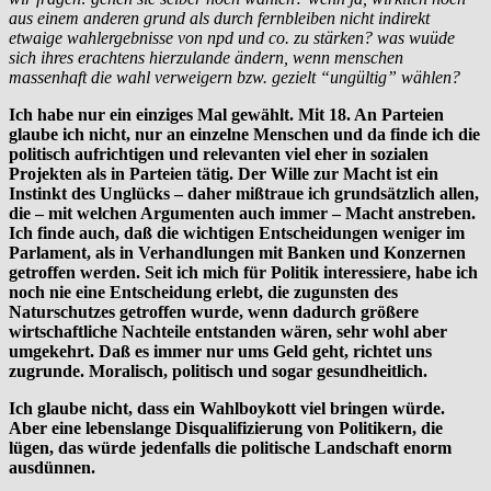
aus einem anderen grund als durch fernbleiben nicht indirekt
etwaige wahlergebnisse von npd und co. zu stärken? was wuüde
sich ihres erachtens hierzulande ändern, wenn menschen
massenhaft die wahl verweigern bzw. gezielt “ungültig” wählen?
Ich habe nur ein einziges Mal gewählt. Mit 18. An Parteien
glaube ich nicht, nur an einzelne Menschen und da finde ich die
politisch aufrichtigen und relevanten viel eher in sozialen
Projekten als in Parteien tätig. Der Wille zur Macht ist ein
Instinkt des Unglücks – daher mißtraue ich grundsätzlich allen,
die – mit welchen Argumenten auch immer – Macht anstreben.
Ich finde auch, daß die wichtigen Entscheidungen weniger im
Parlament, als in Verhandlungen mit Banken und Konzernen
getroffen werden. Seit ich mich für Politik interessiere, habe ich
noch nie eine Entscheidung erlebt, die zugunsten des
Naturschutzes getroffen wurde, wenn dadurch größere
wirtschaftliche Nachteile entstanden wären, sehr wohl aber
umgekehrt. Daß es immer nur ums Geld geht, richtet uns
zugrunde. Moralisch, politisch und sogar gesundheitlich.
Ich glaube nicht, dass ein Wahlboykott viel bringen würde.
Aber eine lebenslange Disqualifizierung von Politikern, die
lügen, das würde jedenfalls die politische Landschaft enorm
ausdünnen.