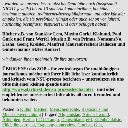
- würden sie unseren lesern abschließend bitte noch (insgesamt!
NICHT jeweils) bis zu 10 spiel-/dokumentarfilme, buchtitel,
bestimmte autoren, tv-/internet-bewegtbildformate und oder künstler
empfehlen, die sie persönlich (jüngst oder auch schon vor jahren)
nachhaltig beeinflusst, inspiriert und oder beflügelt haben?
Bücher z.B. von Stanislav Lem, Maxim Gorki, Klabund, Paul
Gurk und Franz Werfel. Musik z.B. von Primus, NomeansNo,
Lasha, Georg Kreisler, Manfred Maurenbrechers Balladen und
Gundermanns letztes Konzert
wir danken ihnen nochmals für ihre antworten!
ÜBRIGENS: das ZOB – ihr zentralorgan für unabhängigen
journalismus möchte mit ihrer hilfe liebe leser kontinuierlich
und kritisch vom NSU-prozess berichten – unterstützen sie uns
bitte mit einer kleinen spende unter
http://www.startnext.de/nsu-prozessbeobachter
- und oder
empfehlen sie unsere arbeit bitte aktiv all ihren freunden und
bekannten weiter.
Posted in
Kultur
,
Medien
,
Menschenrechte
,
Rassismus und
Menschenverachtung
|
Tagged
Afghanistan
,
Artenschwund
,
Äthiopien
,
Berlin
,
CDU-Tango
,
Deutschland
,
eFI
,
Elfenbeinküste
,
Flüchtlingsprojekt
,
Fragebogeninterview
,
Gambia
,
Gier
,