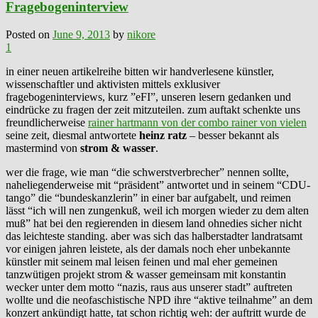
Fragebogeninterview
Posted on
June 9, 2013
by
nikore
1
in einer neuen artikelreihe bitten wir handverlesene künstler,
wissenschaftler und aktivisten mittels exklusiver
fragebogeninterviews, kurz ”eFI”, unseren lesern gedanken und
eindrücke zu fragen der zeit mitzuteilen. zum auftakt schenkte uns
freundlicherweise
rainer hartmann von der combo rainer von vielen
seine zeit, diesmal antwortete
heinz ratz
– besser bekannt als
mastermind von
strom & wasser
.
wer die frage, wie man “die schwerstverbrecher” nennen sollte,
naheliegenderweise mit “präsident” antwortet und in seinem “CDU-
tango” die “bundeskanzlerin” in einer bar aufgabelt, und reimen
lässt “ich will nen zungenkuß, weil ich morgen wieder zu dem alten
muß” hat bei den regierenden in diesem land ohnedies sicher nicht
das leichteste standing. aber was sich das halberstadter landratsamt
vor einigen jahren leistete, als der damals noch eher unbekannte
künstler mit seinem mal leisen feinen und mal eher gemeinen
tanzwütigen projekt strom & wasser gemeinsam mit konstantin
wecker unter dem motto “nazis, raus aus unserer stadt” auftreten
wollte und die neofaschistische NPD ihre “aktive teilnahme” an dem
konzert ankündigt hatte, tat schon richtig weh: der auftritt wurde de