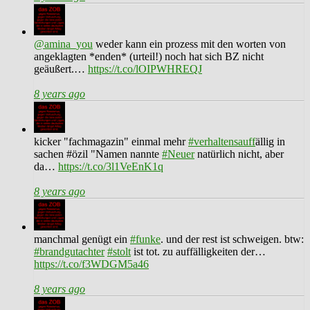
@amina_you
weder kann ein prozess mit den worten von
angeklagten *enden* (urteil!) noch hat sich BZ nicht
geäußert.…
https://t.co/lOIPWHREQJ
8 years ago
kicker "fachmagazin" einmal mehr
#verhaltensauff
ällig in
sachen #özil "Namen nannte
#Neuer
natürlich nicht, aber
da…
https://t.co/3l1VeEnK1q
8 years ago
manchmal genügt ein
#funke
. und der rest ist schweigen. btw:
#brandgutachter
#stolt
ist tot. zu auffälligkeiten der…
https://t.co/f3WDGM5a46
8 years ago