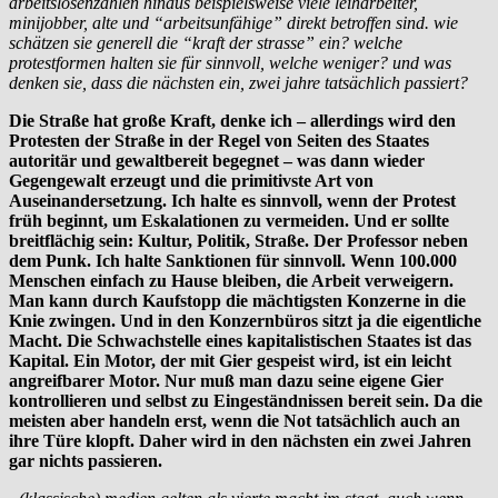
arbeitslosenzahlen hinaus beispielsweise viele leiharbeiter,
minijobber, alte und “arbeitsunfähige” direkt betroffen sind. wie
schätzen sie generell die “kraft der strasse” ein? welche
protestformen halten sie für sinnvoll, welche weniger? und was
denken sie, dass die nächsten ein, zwei jahre tatsächlich passiert?
Die Straße hat große Kraft, denke ich – allerdings wird den
Protesten der Straße in der Regel von Seiten des Staates
autoritär und gewaltbereit begegnet – was dann wieder
Gegengewalt erzeugt und die primitivste Art von
Auseinandersetzung. Ich halte es sinnvoll, wenn der Protest
früh beginnt, um Eskalationen zu vermeiden. Und er sollte
breitflächig sein: Kultur, Politik, Straße. Der Professor neben
dem Punk. Ich halte Sanktionen für sinnvoll. Wenn 100.000
Menschen einfach zu Hause bleiben, die Arbeit verweigern.
Man kann durch Kaufstopp die mächtigsten Konzerne in die
Knie zwingen. Und in den Konzernbüros sitzt ja die eigentliche
Macht. Die Schwachstelle eines kapitalistischen Staates ist das
Kapital. Ein Motor, der mit Gier gespeist wird, ist ein leicht
angreifbarer Motor. Nur muß man dazu seine eigene Gier
kontrollieren und selbst zu Eingeständnissen bereit sein. Da die
meisten aber handeln erst, wenn die Not tatsächlich auch an
ihre Türe klopft. Daher wird in den nächsten ein zwei Jahren
gar nichts passieren.