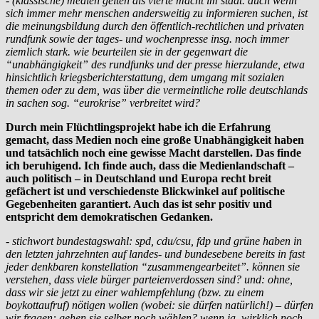
- (klassische) medien gelten als vierte macht im staat. auch wenn
sich immer mehr menschen andersweitig zu informieren suchen, ist
die meinungsbildung durch den öffentlich-rechtlichen und privaten
rundfunk sowie der tages- und wochenpresse insg. noch immer
ziemlich stark. wie beurteilen sie in der gegenwart die
“unabhängigkeit” des rundfunks und der presse hierzulande, etwa
hinsichtlich kriegsberichterstattung, dem umgang mit sozialen
themen oder zu dem, was über die vermeintliche rolle deutschlands
in sachen sog. “eurokrise” verbreitet wird?
Durch mein Flüchtlingsprojekt habe ich die Erfahrung
gemacht, dass Medien noch eine große Unabhängigkeit haben
und tatsächlich noch eine gewisse Macht darstellen. Das finde
ich beruhigend. Ich finde auch, dass die Medienlandschaft –
auch politisch – in Deutschland und Europa recht breit
gefächert ist und verschiedenste Blickwinkel auf politische
Gegebenheiten garantiert. Auch das ist sehr positiv und
entspricht dem demokratischen Gedanken.
- stichwort bundestagswahl: spd, cdu/csu, fdp und grüne haben in
den letzten jahrzehnten auf landes- und bundesebene bereits in fast
jeder denkbaren konstellation “zusammengearbeitet”. können sie
verstehen, dass viele bürger parteienverdossen sind? und: ohne,
dass wir sie jetzt zu einer wahlempfehlung (bzw. zu einem
boykottaufruf) nötigen wollen (wobei: sie dürfen natürlich!) – dürfen
wir fragen: gehen sie selber noch wählen? wenn ja, wirklich noch