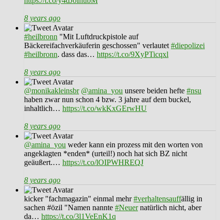
https://t.co/y4dJoIhubM
8 years ago
#heilbronn
"Mit Luftdruckpistole auf
Bäckereifachverkäuferin geschossen" verlautet
#diepolizei
#heilbronn
. dass das…
https://t.co/9XyPTicqxl
8 years ago
@monikakleinsbr
@amina_you
unsere beiden hefte
#nsu
haben zwar nun schon 4 bzw. 3 jahre auf dem buckel,
inhaltlich…
https://t.co/wkKxGErwHU
8 years ago
@amina_you
weder kann ein prozess mit den worten von
angeklagten *enden* (urteil!) noch hat sich BZ nicht
geäußert.…
https://t.co/lOIPWHREQJ
8 years ago
kicker "fachmagazin" einmal mehr
#verhaltensauff
ällig in
sachen #özil "Namen nannte
#Neuer
natürlich nicht, aber
da…
https://t.co/3l1VeEnK1q