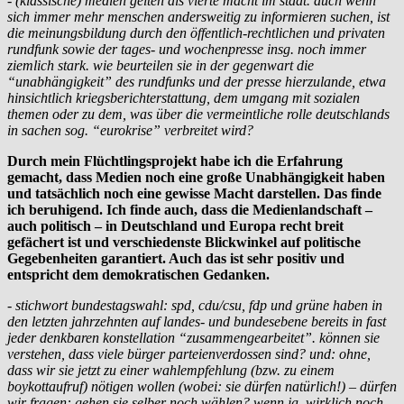
- (klassische) medien gelten als vierte macht im staat. auch wenn
sich immer mehr menschen andersweitig zu informieren suchen, ist
die meinungsbildung durch den öffentlich-rechtlichen und privaten
rundfunk sowie der tages- und wochenpresse insg. noch immer
ziemlich stark. wie beurteilen sie in der gegenwart die
“unabhängigkeit” des rundfunks und der presse hierzulande, etwa
hinsichtlich kriegsberichterstattung, dem umgang mit sozialen
themen oder zu dem, was über die vermeintliche rolle deutschlands
in sachen sog. “eurokrise” verbreitet wird?
Durch mein Flüchtlingsprojekt habe ich die Erfahrung
gemacht, dass Medien noch eine große Unabhängigkeit haben
und tatsächlich noch eine gewisse Macht darstellen. Das finde
ich beruhigend. Ich finde auch, dass die Medienlandschaft –
auch politisch – in Deutschland und Europa recht breit
gefächert ist und verschiedenste Blickwinkel auf politische
Gegebenheiten garantiert. Auch das ist sehr positiv und
entspricht dem demokratischen Gedanken.
- stichwort bundestagswahl: spd, cdu/csu, fdp und grüne haben in
den letzten jahrzehnten auf landes- und bundesebene bereits in fast
jeder denkbaren konstellation “zusammengearbeitet”. können sie
verstehen, dass viele bürger parteienverdossen sind? und: ohne,
dass wir sie jetzt zu einer wahlempfehlung (bzw. zu einem
boykottaufruf) nötigen wollen (wobei: sie dürfen natürlich!) – dürfen
wir fragen: gehen sie selber noch wählen? wenn ja, wirklich noch