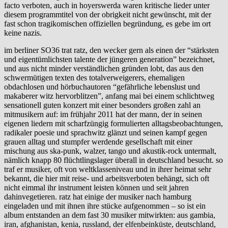
facto verboten, auch in hoyerswerda waren kritische lieder unter
diesem programmtitel von der obrigkeit nicht gewünscht, mit der
fast schon tragikomischen offiziellen begründung, es gebe im ort
keine nazis.
im berliner SO36 trat ratz, den wecker gern als einen der “stärksten
und eigentümlichsten talente der jüngeren generation” bezeichnet,
und aus nicht minder verständlichen gründen lobt, das aus den
schwermütigen texten des totalverweigerers, ehemaligen
obdachlosen und hörbuchautoren “gefährliche lebenslust und
makaberer witz hervorblitzen”, anfang mai bei einem schlichtweg
sensationell guten konzert mit einer besonders großen zahl an
mitmusikern auf: im frühjahr 2011 hat der mann, der in seinen
eigenen liedern mit scharfzüngig formulierten alltagsbeobachtungen,
radikaler poesie und sprachwitz glänzt und seinen kampf gegen
grauen alltag und stumpfer werdende gesellschaft mit einer
mischung aus ska-punk, walzer, tango und akustik-rock untermalt,
nämlich knapp 80 flüchtlingslager überall in deutschland besucht. so
traf er musiker, oft von weltklasseniveau und in ihrer heimat sehr
bekannt, die hier mit reise- und arbeitsverboten behängt, sich oft
nicht eimmal ihr instrument leisten können und seit jahren
dahinvegetieren. ratz hat einige der musiker nach hamburg
eingeladen und mit ihnen ihre stücke aufgenommen – so ist ein
album entstanden an dem fast 30 musiker mitwirkten: aus gambia,
iran, afghanistan, kenia, russland, der elfenbeinküste, deutschland,