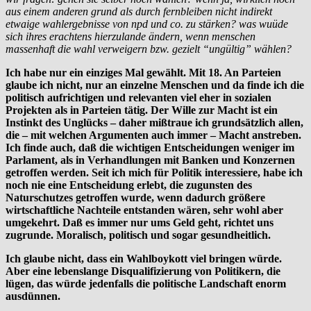
aus einem anderen grund als durch fernbleiben nicht indirekt
etwaige wahlergebnisse von npd und co. zu stärken? was wuüde
sich ihres erachtens hierzulande ändern, wenn menschen
massenhaft die wahl verweigern bzw. gezielt “ungültig” wählen?
Ich habe nur ein einziges Mal gewählt. Mit 18. An Parteien
glaube ich nicht, nur an einzelne Menschen und da finde ich die
politisch aufrichtigen und relevanten viel eher in sozialen
Projekten als in Parteien tätig. Der Wille zur Macht ist ein
Instinkt des Unglücks – daher mißtraue ich grundsätzlich allen,
die – mit welchen Argumenten auch immer – Macht anstreben.
Ich finde auch, daß die wichtigen Entscheidungen weniger im
Parlament, als in Verhandlungen mit Banken und Konzernen
getroffen werden. Seit ich mich für Politik interessiere, habe ich
noch nie eine Entscheidung erlebt, die zugunsten des
Naturschutzes getroffen wurde, wenn dadurch größere
wirtschaftliche Nachteile entstanden wären, sehr wohl aber
umgekehrt. Daß es immer nur ums Geld geht, richtet uns
zugrunde. Moralisch, politisch und sogar gesundheitlich.
Ich glaube nicht, dass ein Wahlboykott viel bringen würde.
Aber eine lebenslange Disqualifizierung von Politikern, die
lügen, das würde jedenfalls die politische Landschaft enorm
ausdünnen.