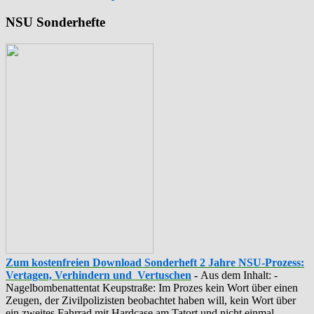
NSU Sonderhefte
Zum kostenfreien Download Sonderheft 2 Jahre NSU-Prozess:
Vertagen, Verhindern und Vertuschen
-
Aus dem Inhalt: -
‪Nagelbombenattentat‬ ‎Keupstraße‬: Im Prozes kein Wort über einen
Zeugen, der Zivilpolizisten beobachtet haben will, kein Wort über
ein zweites Fahrrad mit Hardcase am Tatort und nicht einmal