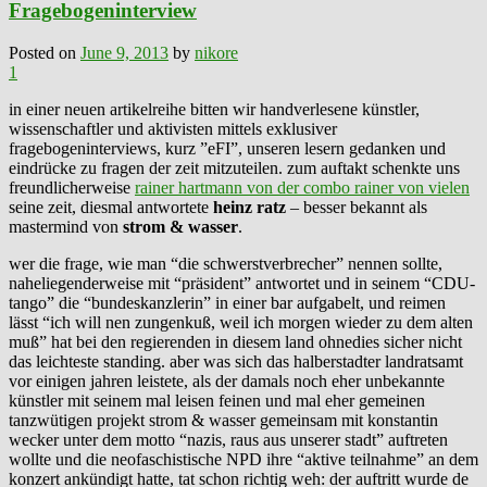
Fragebogeninterview
Posted on
June 9, 2013
by
nikore
1
in einer neuen artikelreihe bitten wir handverlesene künstler,
wissenschaftler und aktivisten mittels exklusiver
fragebogeninterviews, kurz ”eFI”, unseren lesern gedanken und
eindrücke zu fragen der zeit mitzuteilen. zum auftakt schenkte uns
freundlicherweise
rainer hartmann von der combo rainer von vielen
seine zeit, diesmal antwortete
heinz ratz
– besser bekannt als
mastermind von
strom & wasser
.
wer die frage, wie man “die schwerstverbrecher” nennen sollte,
naheliegenderweise mit “präsident” antwortet und in seinem “CDU-
tango” die “bundeskanzlerin” in einer bar aufgabelt, und reimen
lässt “ich will nen zungenkuß, weil ich morgen wieder zu dem alten
muß” hat bei den regierenden in diesem land ohnedies sicher nicht
das leichteste standing. aber was sich das halberstadter landratsamt
vor einigen jahren leistete, als der damals noch eher unbekannte
künstler mit seinem mal leisen feinen und mal eher gemeinen
tanzwütigen projekt strom & wasser gemeinsam mit konstantin
wecker unter dem motto “nazis, raus aus unserer stadt” auftreten
wollte und die neofaschistische NPD ihre “aktive teilnahme” an dem
konzert ankündigt hatte, tat schon richtig weh: der auftritt wurde de