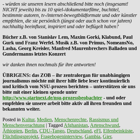
- würden sie unseren lesern abschließend bitte noch (insgesamt!
NICHT jeweils) bis zu 10 spiel-/dokumentarfilme, buchtitel,
bestimmte autoren, tv-/internet-bewegtbildformate und oder künstler
empfehlen, die sie persönlich (jüngst oder auch schon vor jahren)
nachhaltig beeinflusst, inspiriert und oder beflügelt haben?
Bücher z.B. von Stanislav Lem, Maxim Gorki, Klabund, Paul
Gurk und Franz Werfel. Musik z.B. von Primus, NomeansNo,
Lasha, Georg Kreisler, Manfred Maurenbrechers Balladen und
Gundermanns letztes Konzert
wir danken ihnen nochmals für ihre antworten!
ÜBRIGENS: das ZOB – ihr zentralorgan für unabhängigen
journalismus möchte mit ihrer hilfe liebe leser kontinuierlich
und kritisch vom NSU-prozess berichten – unterstützen sie uns
bitte mit einer kleinen spende unter
http://www.startnext.de/nsu-prozessbeobachter
- und oder
empfehlen sie unsere arbeit bitte aktiv all ihren freunden und
bekannten weiter.
Posted in
Kultur
,
Medien
,
Menschenrechte
,
Rassismus und
Menschenverachtung
|
Tagged
Afghanistan
,
Artenschwund
,
Äthiopien
,
Berlin
,
CDU-Tango
,
Deutschland
,
eFI
,
Elfenbeinküste
,
Flüchtlingsprojekt
,
Fragebogeninterview
,
Gambia
,
Gier
,