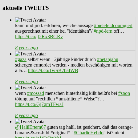
aktuelle TWEETS
kann und jmd. erklären, welche aussage
#bielefeldcouragiert
ausgerechnet mit einer bei "identitäten"/
#npd-lern
off…
https://t.co/jf2Rx3BGRv
8 years ago
#gaza
selbst wenn 12jährige kinder durch
#netanjahu
schergen ermordet werden - medien beschönigen mit worten
a la…
https://t.co/1wSB7bafWB
8 years ago
wenn
#mossad
menschen hinterhältig killt heißt's bei
#spon
tötung auf "rechtlich *umstrittene* Weise"?…
https://t.co/Gj7qmTFwaJ
8 years ago
@HalilErtem67
guten tag halil, ist gesichert, daß das orange-
banane-&-co-bild *original* "
#CharlieHebdo
“ ist? nicht…