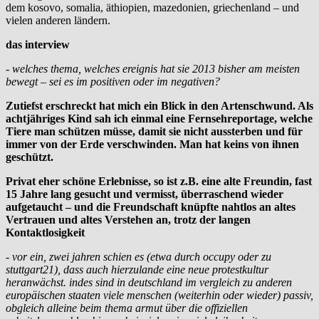
dem kosovo, somalia, äthiopien, mazedonien, griechenland – und
vielen anderen ländern.
das interview
- welches thema, welches ereignis hat sie 2013 bisher am meisten
bewegt – sei es im positiven oder im negativen?
Zutiefst erschreckt hat mich ein Blick in den Artenschwund. Als
achtjähriges Kind sah ich einmal eine Fernsehreportage, welche
Tiere man schützen müsse, damit sie nicht aussterben und für
immer von der Erde verschwinden. Man hat keins von ihnen
geschützt.
Privat eher schöne Erlebnisse, so ist z.B. eine alte Freundin, fast
15 Jahre lang gesucht und vermisst, überraschend wieder
aufgetaucht – und die Freundschaft knüpfte nahtlos an altes
Vertrauen und altes Verstehen an, trotz der langen
Kontaktlosigkeit
- vor ein, zwei jahren schien es (etwa durch occupy oder zu
stuttgart21), dass auch hierzulande eine neue protestkultur
heranwächst. indes sind in deutschland im vergleich zu anderen
europäischen staaten viele menschen (weiterhin oder wieder) passiv,
obgleich alleine beim thema armut über die offiziellen