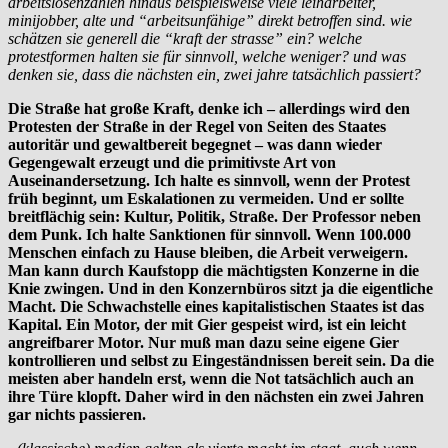
arbeitslosenzahlen hinaus beispielsweise viele leiharbeiter,
minijobber, alte und “arbeitsunfähige” direkt betroffen sind. wie
schätzen sie generell die “kraft der strasse” ein? welche
protestformen halten sie für sinnvoll, welche weniger? und was
denken sie, dass die nächsten ein, zwei jahre tatsächlich passiert?
Die Straße hat große Kraft, denke ich – allerdings wird den
Protesten der Straße in der Regel von Seiten des Staates
autoritär und gewaltbereit begegnet – was dann wieder
Gegengewalt erzeugt und die primitivste Art von
Auseinandersetzung. Ich halte es sinnvoll, wenn der Protest
früh beginnt, um Eskalationen zu vermeiden. Und er sollte
breitflächig sein: Kultur, Politik, Straße. Der Professor neben
dem Punk. Ich halte Sanktionen für sinnvoll. Wenn 100.000
Menschen einfach zu Hause bleiben, die Arbeit verweigern.
Man kann durch Kaufstopp die mächtigsten Konzerne in die
Knie zwingen. Und in den Konzernbüros sitzt ja die eigentliche
Macht. Die Schwachstelle eines kapitalistischen Staates ist das
Kapital. Ein Motor, der mit Gier gespeist wird, ist ein leicht
angreifbarer Motor. Nur muß man dazu seine eigene Gier
kontrollieren und selbst zu Eingeständnissen bereit sein. Da die
meisten aber handeln erst, wenn die Not tatsächlich auch an
ihre Türe klopft. Daher wird in den nächsten ein zwei Jahren
gar nichts passieren.