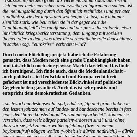
- (klassische) medien gelten als vierte macht im staat. auch wenn
sich immer mehr menschen andersweitig zu informieren suchen, ist
die meinungsbildung durch den öffentlich-rechtlichen und privaten
rundfunk sowie der tages- und wochenpresse insg. noch immer
ziemlich stark. wie beurteilen sie in der gegenwart die
“unabhängigkeit” des rundfunks und der presse hierzulande, etwa
hinsichtlich kriegsberichterstattung, dem umgang mit sozialen
themen oder zu dem, was über die vermeintliche rolle deutschlands
in sachen sog. “eurokrise” verbreitet wird?
Durch mein Flüchtlingsprojekt habe ich die Erfahrung
gemacht, dass Medien noch eine große Unabhängigkeit haben
und tatsächlich noch eine gewisse Macht darstellen. Das finde
ich beruhigend. Ich finde auch, dass die Medienlandschaft –
auch politisch – in Deutschland und Europa recht breit
gefächert ist und verschiedenste Blickwinkel auf politische
Gegebenheiten garantiert. Auch das ist sehr positiv und
entspricht dem demokratischen Gedanken.
- stichwort bundestagswahl: spd, cdu/csu, fdp und grüne haben in
den letzten jahrzehnten auf landes- und bundesebene bereits in fast
jeder denkbaren konstellation “zusammengearbeitet”. können sie
verstehen, dass viele bürger parteienverdossen sind? und: ohne,
dass wir sie jetzt zu einer wahlempfehlung (bzw. zu einem
boykottaufruf) nötigen wollen (wobei: sie dürfen natürlich!) – dürfen
wir fragen: gehen sie selber noch wählen? wenn ja, wirklich noch