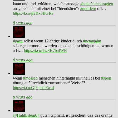
kann und jmd. erklären, welche aussage
#bielefeldcouragiert
ausgerechnet mit einer bei "identitäten"/
#npd-lern
off…
https://t.co/jf2Rx3BGRv
8 years ago
#gaza
selbst wenn 12jährige kinder durch
#netanjahu
schergen ermordet werden - medien beschönigen mit worten
a la…
https://t.co/1wSB7bafWB
8 years ago
wenn
#mossad
menschen hinterhältig killt heißt's bei
#spon
tötung auf "rechtlich *umstrittene* Weise"?…
https://t.co/Gj7qmTFwaJ
8 years ago
@HalilErtem67
guten tag halil, ist gesichert, daß das orange-