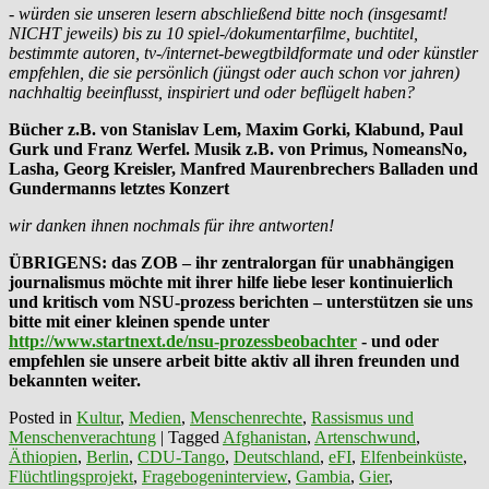
- würden sie unseren lesern abschließend bitte noch (insgesamt!
NICHT jeweils) bis zu 10 spiel-/dokumentarfilme, buchtitel,
bestimmte autoren, tv-/internet-bewegtbildformate und oder künstler
empfehlen, die sie persönlich (jüngst oder auch schon vor jahren)
nachhaltig beeinflusst, inspiriert und oder beflügelt haben?
Bücher z.B. von Stanislav Lem, Maxim Gorki, Klabund, Paul
Gurk und Franz Werfel. Musik z.B. von Primus, NomeansNo,
Lasha, Georg Kreisler, Manfred Maurenbrechers Balladen und
Gundermanns letztes Konzert
wir danken ihnen nochmals für ihre antworten!
ÜBRIGENS: das ZOB – ihr zentralorgan für unabhängigen
journalismus möchte mit ihrer hilfe liebe leser kontinuierlich
und kritisch vom NSU-prozess berichten – unterstützen sie uns
bitte mit einer kleinen spende unter
http://www.startnext.de/nsu-prozessbeobachter
- und oder
empfehlen sie unsere arbeit bitte aktiv all ihren freunden und
bekannten weiter.
Posted in
Kultur
,
Medien
,
Menschenrechte
,
Rassismus und
Menschenverachtung
|
Tagged
Afghanistan
,
Artenschwund
,
Äthiopien
,
Berlin
,
CDU-Tango
,
Deutschland
,
eFI
,
Elfenbeinküste
,
Flüchtlingsprojekt
,
Fragebogeninterview
,
Gambia
,
Gier
,