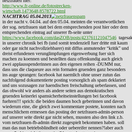
netzfrauen hier:
http://www.fr-online.de/fotostrecken-
wirtschaft,1473648,8578722.html
NACHTRAG 05.04.2013
in der nacht v. 04.04. auf den 05.04. meinten die verantwortlichen
der sog. netzfrauen statt bei dem entsprechenden post hier oder dem
entsprechenden eintrag auf unserer fb-seite unter
https://www.facebook.com/dasZOB/posts/423761121047546
tagesak
in unserer chronik bei fb (und somit tendenziell fuer dritte mit kaum
oder gar nicht nachvollziehbarer) mit diffus anmutender “kritik” und
dreist erfundenen verunglimpfungen eigenwerbung fuer sich
machen zu koennen und bestellten dazu offenkundig auch gleich
zwei applausspenderinnen aus den eigenen reihen -DUMM nur,
dass uns die claqueure aus rein formalen gruenden ganz besonders
ins auge sprangen: facebook hat naemlich ohne unser zutun das
nachfolgend dokumentierte posting vorsorglich als spam deklariert
und uns sozusagen zur haendischen freischaltung ueberlassen, und
das obwohl wir anders als andere seiten aus demokratischen
gruenden keinerlei spamsicherheitseinstellungen bei facebook
fuehren!!! sprich: die beiden daumen hoch geberinnen und davon
wiederum eine, die gleich zwei kommentare postete, konnten nach
menschlichem ermessen das posting der netzfrauen-admin-person
auf unserer seite direkt gar nicht sehen, mussten also den link z.b.
vom netzfrauen-fb-admin direkt zugespielt bekommen haben. soll
man das nun betriebsblindheit oder uebereifer nennen?!aber auch