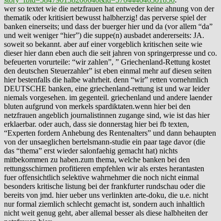
wer so textet wie die netzfrauen hat entweder keine ahnung von der
thematik oder kritisiert bewusst halbherzig! das perverse spiel der
banken einerseits; und dass der buerger hier und da (vor allem “da”
und weit weniger “hier”) die suppe(n) ausbadet andererseits: JA.
soweit so bekannt. aber auf einer vorgeblich kritischen seite wie
dieser hier dann eben auch die seit jahren von springerpresse und co.
befeuerten vorurteile: “wir zahlen”, ” Griechenland-Rettung kostet
den deutschen Steuerzahler” ist eben einmal mehr auf diesen seiten
hier bestenfalls die halbe wahrheit. denn “wir” retten vornehmlich
DEUTSCHE banken, eine griechenland-rettung ist und war leider
niemals vorgesehen. im gegenteil. griechenland und andere laender
bluten aufgrund von merkels spardiktaten.wenn hier bei den
netzfrauen angeblich journalistinnen zugange sind, wie ist das hier
erklaerbar. oder auch, dass sie donnerstag hier bei fb texten,
“Experten fordern Anhebung des Rentenalters” und dann behaupten
von der unsaeglichen bertelsmann-studie ein paar tage davor (die
das “thema” erst wieder salonfaehig gemacht hat) nichts
mitbekommen zu haben.zum thema, welche banken bei den
rettungsschirmen profitieren empfehlen wir als erstes herantasten
fuer offensichtlich selektive wahrnehmer die noch nicht einmal
besonders kritische listung bei der frankfurter rundschau oder die
bereits von jmd. hier ueber uns verlinkten arte-doku, die u.e. nicht
nur formal ziemlich schlecht gemacht ist, sondern auch inhaltlich
nicht weit genug geht, aber allemal besser als diese halbheiten der