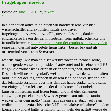
Fragebogeninterview
Posted on
June 9, 2013
by
nikore
1
in einer neuen artikelreihe bitten wir handverlesene künstler,
wissenschaftler und aktivisten mittels exklusiver
fragebogeninterviews, kurz ”eFI”, unseren lesern gedanken und
eindrücke zu fragen der zeit mitzuteilen. zum auftakt schenkte uns
freundlicherweise
rainer hartmann von der combo rainer von vielen
seine zeit, diesmal antwortete
heinz ratz
– besser bekannt als
mastermind von
strom & wasser
.
wer die frage, wie man “die schwerstverbrecher” nennen sollte,
naheliegenderweise mit “präsident” antwortet und in seinem “CDU-
tango” die “bundeskanzlerin” in einer bar aufgabelt, und reimen
lässt “ich will nen zungenkuß, weil ich morgen wieder zu dem alten
muß” hat bei den regierenden in diesem land ohnedies sicher nicht
das leichteste standing. aber was sich das halberstadter landratsamt
vor einigen jahren leistete, als der damals noch eher unbekannte
künstler mit seinem mal leisen feinen und mal eher gemeinen
tanzwütigen projekt strom & wasser gemeinsam mit konstantin
wecker unter dem motto “nazis, raus aus unserer stadt” auftreten
wollte und die neofaschistische NPD ihre “aktive teilnahme” an dem
konzert ankündigt hatte, tat schon richtig weh: der auftritt wurde de