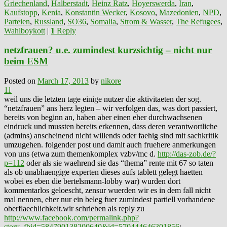
Griechenland
,
Halberstadt
,
Heinz Ratz
,
Hoyerswerda
,
Iran
,
Kaufstopp
,
Kenia
,
Konstantin Wecker
,
Kosovo
,
Mazedonien
,
NPD
,
Parteien
,
Russland
,
SO36
,
Somalia
,
Strom & Wasser
,
The Refugees
,
Wahlboykott
|
1
Reply
netzfrauen? u.e. zumindest kurzsichtig – nicht nur
beim ESM
Posted on
March 17, 2013
by
nikore
11
weil uns die letzten tage einige nutzer die aktivitaeten der sog.
“netzfrauen” ans herz legten – wir verfolgen das, was dort passiert,
bereits von beginn an, haben aber einen eher durchwachsenen
eindruck und mussten bereits erkennen, dass deren verantwortliche
(admins) anscheinend nicht willends oder faehig sind mit sachkritik
umzugehen. folgender post und damit auch fruehere anmerkungen
von uns (etwa zum themenkomplex vzbv/mc d.
http://das-zob.de/?
p=112
oder als sie waehrend sie das “thema” rente mit 67 so taten
als ob unabhaengige experten dieses aufs tablett gelegt haetten
wobei es eben die bertelsmann-lobby war) wurden dort
kommentarlos geloescht, zensur wuerden wir es in dem fall nicht
mal nennen, eher nur ein beleg fuer zumindest partiell vorhandene
oberflaechlichkeit.wir schrieben als reply zu
http://www.facebook.com/permalink.php?
story_fbid=584790138200640&id=570444646301856
: