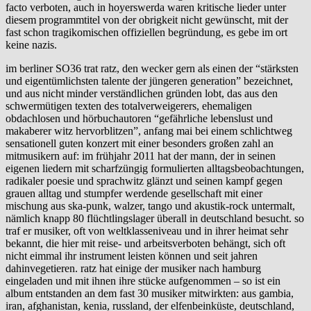
facto verboten, auch in hoyerswerda waren kritische lieder unter
diesem programmtitel von der obrigkeit nicht gewünscht, mit der
fast schon tragikomischen offiziellen begründung, es gebe im ort
keine nazis.
im berliner SO36 trat ratz, den wecker gern als einen der “stärksten
und eigentümlichsten talente der jüngeren generation” bezeichnet,
und aus nicht minder verständlichen gründen lobt, das aus den
schwermütigen texten des totalverweigerers, ehemaligen
obdachlosen und hörbuchautoren “gefährliche lebenslust und
makaberer witz hervorblitzen”, anfang mai bei einem schlichtweg
sensationell guten konzert mit einer besonders großen zahl an
mitmusikern auf: im frühjahr 2011 hat der mann, der in seinen
eigenen liedern mit scharfzüngig formulierten alltagsbeobachtungen,
radikaler poesie und sprachwitz glänzt und seinen kampf gegen
grauen alltag und stumpfer werdende gesellschaft mit einer
mischung aus ska-punk, walzer, tango und akustik-rock untermalt,
nämlich knapp 80 flüchtlingslager überall in deutschland besucht. so
traf er musiker, oft von weltklasseniveau und in ihrer heimat sehr
bekannt, die hier mit reise- und arbeitsverboten behängt, sich oft
nicht eimmal ihr instrument leisten können und seit jahren
dahinvegetieren. ratz hat einige der musiker nach hamburg
eingeladen und mit ihnen ihre stücke aufgenommen – so ist ein
album entstanden an dem fast 30 musiker mitwirkten: aus gambia,
iran, afghanistan, kenia, russland, der elfenbeinküste, deutschland,