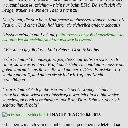
u.e. zumindest kurzsichtig – nicht nur beim ESM. Da stellt sich die
Frage, trauen sie uns das Thema nicht zu?
Netzfrauen, die durchaus Kompetenz nachweisen können, sogar als
Frauen. Und einen Bahnhof hätten sie sicherlich anders gebaut;)
[Posting erfolgte mit Link auf]
http://www.das-zob.de/netzfrauen-u-
e-zumindest-kurzsichtig-nicht-nur-in-sachen-esm/
2 Personen gefällt das..: Lollo Peters. Grün Schnabel
Grün Schnabel Ich muss ja sagen, diese Journalisten sollen sich
ruhig, so wie es in ihrem Profil auch steht, sich mal ganz massiv um
guten Journalismus für ihr Berlin kümmern. Diese Baustelle ist so
verdammt groß, da können sie sich doch Tag und Nacht
beschäftigen.
Grün Schnabel Ach ja die Herren ich denke weniger Damen
brauchen nicht wieder zu hinterfragen wer ich bin ich bin weder
verschwippt noch verschwägert mit Frau Doro Schreier, aber ich
schätze ihre Arbeit!”
NACHTRAG 10.04.2013
oft haben wir auch von uns unbekannten personen die letzten tage