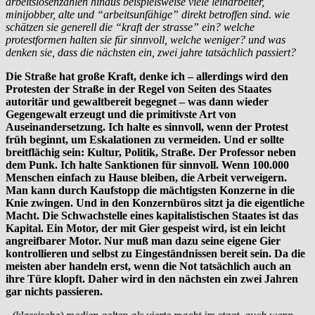
arbeitslosenzahlen hinaus beispielsweise viele leiharbeiter,
minijobber, alte und “arbeitsunfähige” direkt betroffen sind. wie
schätzen sie generell die “kraft der strasse” ein? welche
protestformen halten sie für sinnvoll, welche weniger? und was
denken sie, dass die nächsten ein, zwei jahre tatsächlich passiert?
Die Straße hat große Kraft, denke ich – allerdings wird den
Protesten der Straße in der Regel von Seiten des Staates
autoritär und gewaltbereit begegnet – was dann wieder
Gegengewalt erzeugt und die primitivste Art von
Auseinandersetzung. Ich halte es sinnvoll, wenn der Protest
früh beginnt, um Eskalationen zu vermeiden. Und er sollte
breitflächig sein: Kultur, Politik, Straße. Der Professor neben
dem Punk. Ich halte Sanktionen für sinnvoll. Wenn 100.000
Menschen einfach zu Hause bleiben, die Arbeit verweigern.
Man kann durch Kaufstopp die mächtigsten Konzerne in die
Knie zwingen. Und in den Konzernbüros sitzt ja die eigentliche
Macht. Die Schwachstelle eines kapitalistischen Staates ist das
Kapital. Ein Motor, der mit Gier gespeist wird, ist ein leicht
angreifbarer Motor. Nur muß man dazu seine eigene Gier
kontrollieren und selbst zu Eingeständnissen bereit sein. Da die
meisten aber handeln erst, wenn die Not tatsächlich auch an
ihre Türe klopft. Daher wird in den nächsten ein zwei Jahren
gar nichts passieren.