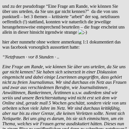
und zu der pseudofrage “Eine Frage am Rande, wie können Sie
über uns urteilen, da Sie uns gar nicht kennen?” da die von uns
punktuell – bei 3 themen – kritisierte “arbeit” der sog. netzfrauen
oeffentlich (!) stattfand, konnten wir natuerlich die jeweilige
herangehensweise entsprechend beurteilen – die frage erscheint uns
allein in dieser hinsicht irgendwie strange
hier aber nunmehr ohne weitere anmerkung 1:1 dokumentiert das
was facebook vorsorglich aussortiert hatte:
“Netzfrauen · vor 8 Stunden · ..
Eine Frage am Rande, wie können Sie über uns urteilen, da Sie uns
gar nicht kennen? Sie haben sich seinerzeit in einer Diskussion
eingemischt und dabei einige Leserinnen angegriffen, dass gehört
nicht zu freien Journalismus. Wir sind durchaus ein Netz aus Frauen
und zwar aus verschiedenen Berufen, wie Journalistinnen ,
Anwältinnen, Bankerinnen, Ärztinnen u.s.w. außerdem sind wir
seriös und unsere Berichterstattung wird nicht erst seit dem wir
Online sind, gerade mall 5 Wochen geschätzt, sondern viele von uns
arbeiten schon viele Jahre im Netz. Wir sind durchaus kritikfähig,
aber nur bis zu einer Grenze, die keinen Verletzen sollte. Nennt sich
Netiquette. Bei uns ging es darum, bis sie sich einmischten, um ein
Thema, welches wir Frauen gerne ausdiskutiert hätten. Dieses nun
in einem Blog zu veröffentlichen und dann zu schreiben: netzfrauen?