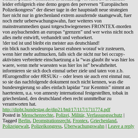
leider erfolgreich eine demo gegen den perversen “Europäischen
Polizeikongress” der dieser tage in der hauptstadt neue strategien
fuer nicht nur in griechenland extrem ausufernde staatsgewalt, fuer
noch mehr ueberwachungswahn, fuer weiteres von
mainstreammedien quasi totgeschwiegenenes FRONTEX-morden
von asylsuchenden an europas “grenzen” und wer weiss nicht noch
alles mehr entwirft, verhandelt und verhoekert.
!der tod ist und bleibt ein meister aus deutschland!
ein blick nach seudeuropa laesst erahnen worauf wir zusteuern,
wenn hier mehr aufmucken, falls sich die nicht nur bei occupy-
aktivisten verbreitete einschaetzung a la “was glaubt ihr was hier los
waere, wenn mehr wuessten was hier los ist” bewahrheitet.
informieren sie sich doch einmal ueber ziele und taten von z.b.
#Eurogendfor oder #RSUKr – oder lesen sie auch erst einmal nur,
so sie das nachfolgende dokument noch nicht kennen, was die
bundesregierung so alles einfach lapidar “zur Kenntnis” nimmt an
haertestem, u.a. von amnesty international festgestellten, tobak in
griechenland, den deutschland eben recht unmittelbar zu
verantworten hat.
http://dipbt.bundestag.de/dip21/btd/17/117/1711774.pdf
Posted in
Menschenrechte
,
Polizei, Militär, Verfassungsschutz
|
Tagged
Berlin
,
Deomstrationsrecht
,
Frontex
,
Griechenland
,
Polizeigewalt
,
Polizeikongress
,
Überwachungswahn
|
Leave a reply