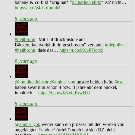
banane-&-co-bild *original* "
#CharlieHebdo
“ ist? nicht…
https://t.co/y4dJoIhubM
8 years ago
#heilbronn
"Mit Luftdruckpistole auf
Bäckereifachverkäuferin geschossen" verlautet
#diepolizei
#heilbronn
. dass das…
https://t.co/9XyPTicqxl
8 years ago
@monikakleinsbr
@amina_you
unsere beiden hefte
#nsu
haben zwar nun schon 4 bzw. 3 jahre auf dem buckel,
inhaltlich…
https://t.co/wkKxGErwHU
8 years ago
@amina_you
weder kann ein prozess mit den worten von
angeklagten *enden* (urteil!) noch hat sich BZ nicht