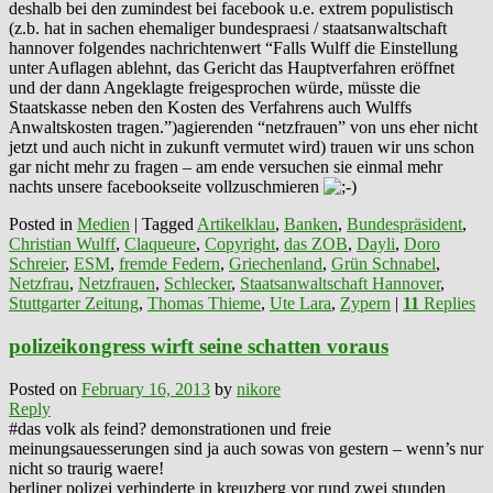
deshalb bei den zumindest bei facebook u.e. extrem populistisch
(z.b. hat in sachen ehemaliger bundespraesi / staatsanwaltschaft
hannover folgendes nachrichtenwert “Falls Wulff die Einstellung
unter Auflagen ablehnt, das Gericht das Hauptverfahren eröffnet
und der dann Angeklagte freigesprochen würde, müsste die
Staatskasse neben den Kosten des Verfahrens auch Wulffs
Anwaltskosten tragen.”)agierenden “netzfrauen” von uns eher nicht
jetzt und auch nicht in zukunft vermutet wird) trauen wir uns schon
gar nicht mehr zu fragen – am ende versuchen sie einmal mehr
nachts unsere facebookseite vollzuschmieren
Posted in
Medien
|
Tagged
Artikelklau
,
Banken
,
Bundespräsident
,
Christian Wulff
,
Claqueure
,
Copyright
,
das ZOB
,
Dayli
,
Doro
Schreier
,
ESM
,
fremde Federn
,
Griechenland
,
Grün Schnabel
,
Netzfrau
,
Netzfrauen
,
Schlecker
,
Staatsanwaltschaft Hannover
,
Stuttgarter Zeitung
,
Thomas Thieme
,
Ute Lara
,
Zypern
|
11
Replies
polizeikongress wirft seine schatten voraus
Posted on
February 16, 2013
by
nikore
Reply
#das volk als feind? demonstrationen und freie
meinungsauesserungen sind ja auch sowas von gestern – wenn’s nur
nicht so traurig waere!
berliner polizei verhinderte in kreuzberg vor rund zwei stunden