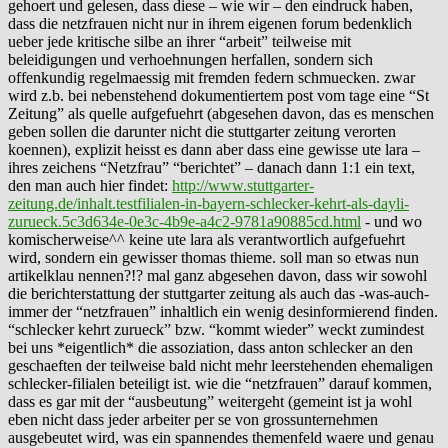
gehoert und gelesen, dass diese – wie wir – den eindruck haben,
dass die netzfrauen nicht nur in ihrem eigenen forum bedenklich
ueber jede kritische silbe an ihrer “arbeit” teilweise mit
beleidigungen und verhoehnungen herfallen, sondern sich
offenkundig regelmaessig mit fremden federn schmuecken. zwar
wird z.b. bei nebenstehend dokumentiertem post vom tage eine “St
Zeitung” als quelle aufgefuehrt (abgesehen davon, das es menschen
geben sollen die darunter nicht die stuttgarter zeitung verorten
koennen), explizit heisst es dann aber dass eine gewisse ute lara –
ihres zeichens “Netzfrau” “berichtet” – danach dann 1:1 ein text,
den man auch hier findet:
http://www.stuttgarter-
zeitung.de/inhalt.testfilialen-in-bayern-schlecker-kehrt-als-dayli-
zurueck.5c3d634e-0e3c-4b9e-a4c2-9781a90885cd.html
- und wo
komischerweise^^ keine ute lara als verantwortlich aufgefuehrt
wird, sondern ein gewisser thomas thieme. soll man so etwas nun
artikelklau nennen?!? mal ganz abgesehen davon, dass wir sowohl
die berichterstattung der stuttgarter zeitung als auch das -was-auch-
immer der “netzfrauen” inhaltlich ein wenig desinformierend finden.
“schlecker kehrt zurueck” bzw. “kommt wieder” weckt zumindest
bei uns *eigentlich* die assoziation, dass anton schlecker an den
geschaeften der teilweise bald nicht mehr leerstehenden ehemaligen
schlecker-filialen beteiligt ist. wie die “netzfrauen” darauf kommen,
dass es gar mit der “ausbeutung” weitergeht (gemeint ist ja wohl
eben nicht dass jeder arbeiter per se von grossunternehmen
ausgebeutet wird, was ein spannendes themenfeld waere und genau