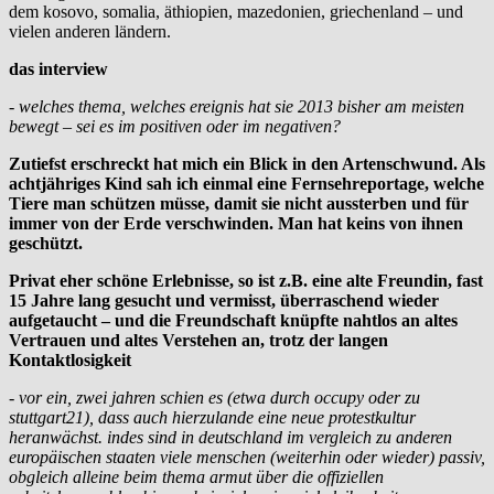
dem kosovo, somalia, äthiopien, mazedonien, griechenland – und
vielen anderen ländern.
das interview
- welches thema, welches ereignis hat sie 2013 bisher am meisten
bewegt – sei es im positiven oder im negativen?
Zutiefst erschreckt hat mich ein Blick in den Artenschwund. Als
achtjähriges Kind sah ich einmal eine Fernsehreportage, welche
Tiere man schützen müsse, damit sie nicht aussterben und für
immer von der Erde verschwinden. Man hat keins von ihnen
geschützt.
Privat eher schöne Erlebnisse, so ist z.B. eine alte Freundin, fast
15 Jahre lang gesucht und vermisst, überraschend wieder
aufgetaucht – und die Freundschaft knüpfte nahtlos an altes
Vertrauen und altes Verstehen an, trotz der langen
Kontaktlosigkeit
- vor ein, zwei jahren schien es (etwa durch occupy oder zu
stuttgart21), dass auch hierzulande eine neue protestkultur
heranwächst. indes sind in deutschland im vergleich zu anderen
europäischen staaten viele menschen (weiterhin oder wieder) passiv,
obgleich alleine beim thema armut über die offiziellen