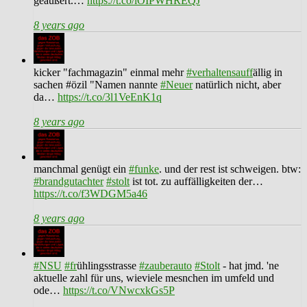
geäußert.…
https://t.co/lOIPWHREQJ
8 years ago
kicker "fachmagazin" einmal mehr
#verhaltensauff
ällig in
sachen #özil "Namen nannte
#Neuer
natürlich nicht, aber
da…
https://t.co/3l1VeEnK1q
8 years ago
manchmal genügt ein
#funke
. und der rest ist schweigen. btw:
#brandgutachter
#stolt
ist tot. zu auffälligkeiten der…
https://t.co/f3WDGM5a46
8 years ago
#NSU
#fr
ühlingsstrasse
#zauberauto
#Stolt
- hat jmd. 'ne
aktuelle zahl für uns, wieviele mesnchen im umfeld und
ode…
https://t.co/VNwcxkGs5P