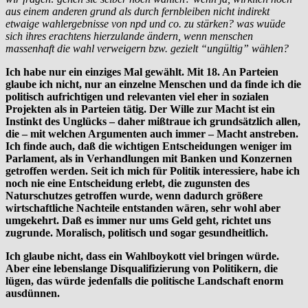
aus einem anderen grund als durch fernbleiben nicht indirekt
etwaige wahlergebnisse von npd und co. zu stärken? was wuüde
sich ihres erachtens hierzulande ändern, wenn menschen
massenhaft die wahl verweigern bzw. gezielt “ungültig” wählen?
Ich habe nur ein einziges Mal gewählt. Mit 18. An Parteien
glaube ich nicht, nur an einzelne Menschen und da finde ich die
politisch aufrichtigen und relevanten viel eher in sozialen
Projekten als in Parteien tätig. Der Wille zur Macht ist ein
Instinkt des Unglücks – daher mißtraue ich grundsätzlich allen,
die – mit welchen Argumenten auch immer – Macht anstreben.
Ich finde auch, daß die wichtigen Entscheidungen weniger im
Parlament, als in Verhandlungen mit Banken und Konzernen
getroffen werden. Seit ich mich für Politik interessiere, habe ich
noch nie eine Entscheidung erlebt, die zugunsten des
Naturschutzes getroffen wurde, wenn dadurch größere
wirtschaftliche Nachteile entstanden wären, sehr wohl aber
umgekehrt. Daß es immer nur ums Geld geht, richtet uns
zugrunde. Moralisch, politisch und sogar gesundheitlich.
Ich glaube nicht, dass ein Wahlboykott viel bringen würde.
Aber eine lebenslange Disqualifizierung von Politikern, die
lügen, das würde jedenfalls die politische Landschaft enorm
ausdünnen.