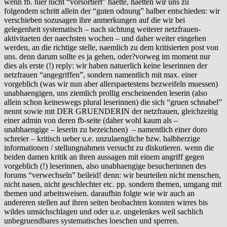
wenn fb. hier nicht “vorsortiert” haette, haetten wir uns zu
folgendem schritt allein der “guten odnung” halber entschieden: wir
verschieben sozusagen ihre anmerkungen auf die wir bei
gelegenheit systematisch – nach sichtung weiterer netzfrauen-
aktivitaeten der naechsten wochen – und daher weiter eingehen
werden, an die richtige stelle, naemlich zu dem kritisierten post von
uns. denn darum sollte es ja gehen, oder?vorweg im moment nur
dies als erste (!) reply: wir haben natuerlich keine leserinnen der
netzfrauen “angegriffen”, sondern namentlich mit max. einer
vorgeblich (was wir nun aber allerspaetestens bezweifeln muessen)
unabhaengigen, uns ziemlich prollig erscheinenden leserin (also
allein schon keineswegs plural leserinnen) die sich “gruen schnabel”
nennt sowie mit DER GRUENDERIN der netzfrauen, gleichzeitig
einer admin von deren fb-seite (daher wohl kaum als –
unabhaengige – leserin zu bezeichnen) – namentlich einer doro
schreier – kritisch ueber u.e. unzulaengliche bzw. halbherzige
informationen / stellungnahmen versucht zu diskutieren. wenn die
beiden damen kritik an ihren aussagen mit einem angriff gegen
vorgeblich (!) leserinnen, also unabhaengige besucherinnen des
forums “verwechseln” beileid! denn: wir beurteilen nicht menschen,
nicht nasen, nicht geschlechter etc. pp. sondern themen, umgang mit
themen und arbeitsweisen. daraufhin folgte wie wir auch an
andereren stellen auf ihren seiten beobachten konnten wirres bis
wildes umsichschlagen und oder u.e. ungelenkes weil sachlich
unbegruendbares systematisches loeschen und sperren.