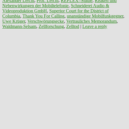
Alexander Lerchl
,
Prof. Lerchl
,
REFLEX–Studie
,
Risiken und
Nebenwirkungen der Mobiltelefonie
,
Schneiderei Audio &
Videoproduktion GmbH
,
Superior Court for the District of
Columbia
,
Thank You For Calling
,
unanständige Mobilfunkgegner
,
Uwe Krüger
,
Verschwörungsecke
,
Vertrauliches Memorandum
,
Waldmann-Selsam
,
Zellforschung
,
Zelltod
|
Leave a reply