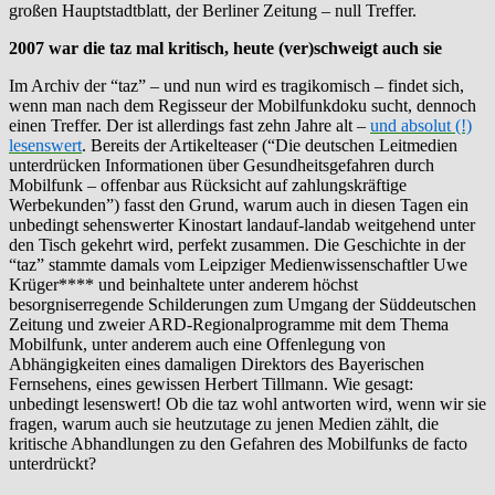
großen Hauptstadtblatt, der Berliner Zeitung – null Treffer.
2007 war die taz mal kritisch, heute (ver)schweigt auch sie
Im Archiv der “taz” – und nun wird es tragikomisch – findet sich,
wenn man nach dem Regisseur der Mobilfunkdoku sucht, dennoch
einen Treffer. Der ist allerdings fast zehn Jahre alt –
und absolut (!)
lesenswert
. Bereits der Artikelteaser (“Die deutschen Leitmedien
unterdrücken Informationen über Gesundheitsgefahren durch
Mobilfunk – offenbar aus Rücksicht auf zahlungskräftige
Werbekunden”) fasst den Grund, warum auch in diesen Tagen ein
unbedingt sehenswerter Kinostart landauf-landab weitgehend unter
den Tisch gekehrt wird, perfekt zusammen. Die Geschichte in der
“taz” stammte damals vom Leipziger Medienwissenschaftler Uwe
Krüger**** und beinhaltete unter anderem höchst
besorgniserregende Schilderungen zum Umgang der Süddeutschen
Zeitung und zweier ARD-Regionalprogramme mit dem Thema
Mobilfunk, unter anderem auch eine Offenlegung von
Abhängigkeiten eines damaligen Direktors des Bayerischen
Fernsehens, eines gewissen Herbert Tillmann. Wie gesagt:
unbedingt lesenswert! Ob die taz wohl antworten wird, wenn wir sie
fragen, warum auch sie heutzutage zu jenen Medien zählt, die
kritische Abhandlungen zu den Gefahren des Mobilfunks de facto
unterdrückt?