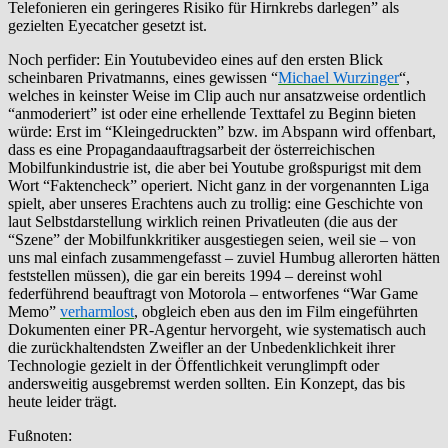
Telefonieren ein geringeres Risiko für Hirnkrebs darlegen” als
gezielten Eyecatcher gesetzt ist.
Noch perfider: Ein Youtubevideo eines auf den ersten Blick
scheinbaren Privatmanns, eines gewissen “
Michael Wurzinger
“,
welches in keinster Weise im Clip auch nur ansatzweise ordentlich
“anmoderiert” ist oder eine erhellende Texttafel zu Beginn bieten
würde: Erst im “Kleingedruckten” bzw. im Abspann wird offenbart,
dass es eine Propagandaauftragsarbeit der österreichischen
Mobilfunkindustrie ist, die aber bei Youtube großspurigst mit dem
Wort “Faktencheck” operiert. Nicht ganz in der vorgenannten Liga
spielt, aber unseres Erachtens auch zu trollig: eine Geschichte von
laut Selbstdarstellung wirklich reinen Privatleuten (die aus der
“Szene” der Mobilfunkkritiker ausgestiegen seien, weil sie – von
uns mal einfach zusammengefasst – zuviel Humbug allerorten hätten
feststellen müssen), die gar ein bereits 1994 – dereinst wohl
federführend beauftragt von Motorola – entworfenes “War Game
Memo”
verharmlost
, obgleich eben aus den im Film eingeführten
Dokumenten einer PR-Agentur hervorgeht, wie systematisch auch
die zurückhaltendsten Zweifler an der Unbedenklichkeit ihrer
Technologie gezielt in der Öffentlichkeit verunglimpft oder
andersweitig ausgebremst werden sollten. Ein Konzept, das bis
heute leider trägt.
Fußnoten: