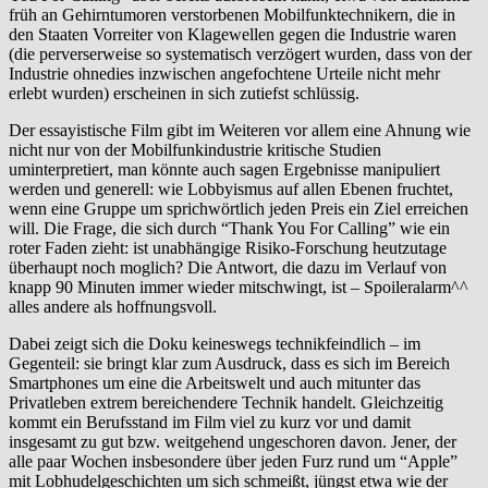
früh an Gehirntumoren verstorbenen Mobilfunktechnikern, die in
den Staaten Vorreiter von Klagewellen gegen die Industrie waren
(die perverserweise so systematisch verzögert wurden, dass von der
Industrie ohnedies inzwischen angefochtene Urteile nicht mehr
erlebt wurden) erscheinen in sich zutiefst schlüssig.
Der essayistische Film gibt im Weiteren vor allem eine Ahnung wie
nicht nur von der Mobilfunkindustrie kritische Studien
uminterpretiert, man könnte auch sagen Ergebnisse manipuliert
werden und generell: wie Lobbyismus auf allen Ebenen fruchtet,
wenn eine Gruppe um sprichwörtlich jeden Preis ein Ziel erreichen
will. Die Frage, die sich durch “Thank You For Calling” wie ein
roter Faden zieht: ist unabhängige Risiko-Forschung heutzutage
überhaupt noch moglich? Die Antwort, die dazu im Verlauf von
knapp 90 Minuten immer wieder mitschwingt, ist – Spoileralarm^^
alles andere als hoffnungsvoll.
Dabei zeigt sich die Doku keineswegs technikfeindlich – im
Gegenteil: sie bringt klar zum Ausdruck, dass es sich im Bereich
Smartphones um eine die Arbeitswelt und auch mitunter das
Privatleben extrem bereichendere Technik handelt. Gleichzeitig
kommt ein Berufsstand im Film viel zu kurz vor und damit
insgesamt zu gut bzw. weitgehend ungeschoren davon. Jener, der
alle paar Wochen insbesondere über jeden Furz rund um “Apple”
mit Lobhudelgeschichten um sich schmeißt, jüngst etwa wie der