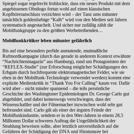
Spiegel sogar regelrecht frohlockte, dass ein neues Produkt mit dem
angebissenen Obstlogo fortan wohl auf einen klassischen
Kopfhöreranschluss verzichten wird – der Tanz ums mitunter
tatsächlich goldenfarbige “Kalb” wird von den Medien seit Jahren
systematisch angestachelt. Und sicher nur zufällig zählt die
Mobilfunkgruppe zu den größten Werbetreibenden…
Mobilfunkkritiker leben mitunter gefährlich
Bis auf eine besonders perfide anmutende, mutmaßliche
Rufmordkampagne (durch das gerade in anderem Kontext erwähnte
“Nachrichtenmagazin” aus Hamburg), rund um Protagonisten der
“REFLEX-Studie” (zur Erforschung möglicher Schädigungen des
Erbguts durch hochfrequente elektromagnetischer Felder, wie sie
eben in der Mobilfunk-Technologie verwendet werden) kommt eine
explizite Medienkritik in “Thank You For Calling” kaum vor. Dafür
wird aber – nicht minder spannend – die teils persönliche
Geschichte des Washingtoner Epidemiologen Dr. George Carlo gut
abgebildet, und dabei keineswegs verschwiegen, dass der
Wissenschaftler und der Filmemacher inzwischen wohl sehr gut
befreundet sind. Carlo gilt als einer der ärgsten Feinde der
Mobilfunkindustrie, seitdem er in den 90er-Jahren in einem 28,5
Millionen Dollar schweren Auftrag die Ungefährlichkeit der
Strahlung beweisen sollte, aber letztlich unversöhnlich auf die
Gefahren der Schädigung der DNA und Hirntumore bei