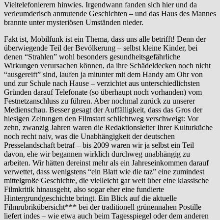
Vieltelefonierern hinwies. Irgendwann fanden sich hier und da
verleumderisch anmutende Geschichten – und das Haus des Mannes
brannte unter mysteriösen Umständen nieder.
Fakt ist, Mobilfunk ist ein Thema, dass uns alle betrifft! Denn der
überwiegende Teil der Bevölkerung – selbst kleine Kinder, bei
denen “Strahlen” wohl besonders gesundheitsgefährliche
Wirkungen verursachen können, da ihre Schädeldecken noch nicht
“ausgereift” sind, laufen ja mitunter mit dem Handy am Ohr von
und zur Schule nach Hause – verzichtet aus unterschiedlichsten
Gründen darauf Telefonate (so überhaupt noch vorhanden) vom
Festnetzanschluss zu führen. Aber nochmal zurück zu unserer
Medienschau. Besser gesagt der Auffälligkeit, dass das Gros der
hiesigen Zeitungen den Filmstart schlichtweg verschweigt: Vor
zehn, zwanzig Jahren waren die Redaktionsleiter Ihrer Kulturküche
noch recht naiv, was die Unabhängigkeit der deutschen
Presselandschaft betraf – bis 2009 waren wir ja selbst ein Teil
davon, ehe wir begannen wirklich durchweg unabhängig zu
arbeiten. Wir hätten dereinst mehr als ein Jahreseinkommen darauf
verwettet, dass wenigstens “ein Blatt wie die taz” eine zumindest
mittelgroße Geschichte, die vielleicht gar weit über eine klassische
Filmkritik hinausgeht, also sogar eher eine fundierte
Hintergrundgeschichte bringt. Ein Blick auf die aktuelle
Filmrubrikübersicht*** bei der traditionell grünennahen Postille
liefert indes – wie etwa auch beim Tagesspiegel oder dem anderen