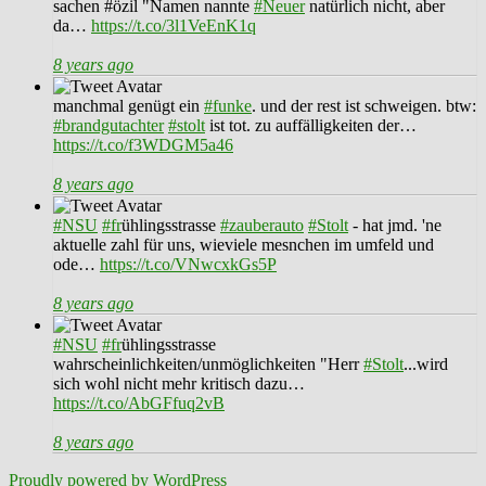
sachen #özil "Namen nannte
#Neuer
natürlich nicht, aber
da…
https://t.co/3l1VeEnK1q
8 years ago
manchmal genügt ein
#funke
. und der rest ist schweigen. btw:
#brandgutachter
#stolt
ist tot. zu auffälligkeiten der…
https://t.co/f3WDGM5a46
8 years ago
#NSU
#fr
ühlingsstrasse
#zauberauto
#Stolt
- hat jmd. 'ne
aktuelle zahl für uns, wieviele mesnchen im umfeld und
ode…
https://t.co/VNwcxkGs5P
8 years ago
#NSU
#fr
ühlingsstrasse
wahrscheinlichkeiten/unmöglichkeiten "Herr
#Stolt
...wird
sich wohl nicht mehr kritisch dazu…
https://t.co/AbGFfuq2vB
8 years ago
Proudly powered by WordPress