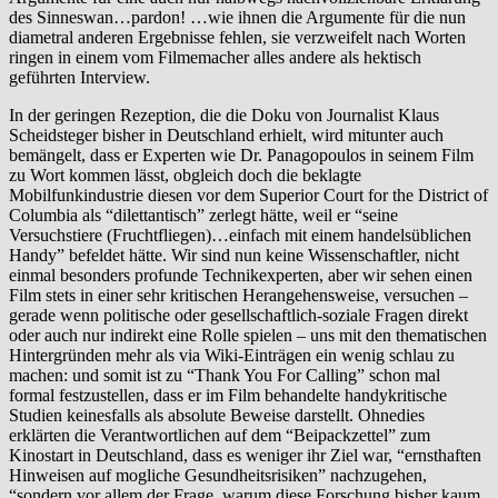
des Sinneswan…pardon! …wie ihnen die Argumente für die nun
diametral anderen Ergebnisse fehlen, sie verzweifelt nach Worten
ringen in einem vom Filmemacher alles andere als hektisch
geführten Interview.
In der geringen Rezeption, die die Doku von Journalist Klaus
Scheidsteger bisher in Deutschland erhielt, wird mitunter auch
bemängelt, dass er Experten wie Dr. Panagopoulos in seinem Film
zu Wort kommen lässt, obgleich doch die beklagte
Mobilfunkindustrie diesen vor dem Superior Court for the District of
Columbia als “dilettantisch” zerlegt hätte, weil er “seine
Versuchstiere (Fruchtfliegen)…einfach mit einem handelsüblichen
Handy” befeldet hätte. Wir sind nun keine Wissenschaftler, nicht
einmal besonders profunde Technikexperten, aber wir sehen einen
Film stets in einer sehr kritischen Herangehensweise, versuchen –
gerade wenn politische oder gesellschaftlich-soziale Fragen direkt
oder auch nur indirekt eine Rolle spielen – uns mit den thematischen
Hintergründen mehr als via Wiki-Einträgen ein wenig schlau zu
machen: und somit ist zu “Thank You For Calling” schon mal
formal festzustellen, dass er im Film behandelte handykritische
Studien keinesfalls als absolute Beweise darstellt. Ohnedies
erklärten die Verantwortlichen auf dem “Beipackzettel” zum
Kinostart in Deutschland, dass es weniger ihr Ziel war, “ernsthaften
Hinweisen auf mogliche Gesundheitsrisiken” nachzugehen,
“sondern vor allem der Frage, warum diese Forschung bisher kaum