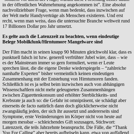
in der öffentlichen Wahrnehmung angekommen ist”. Eine absolut
nachvollziehbare Frage, wenn man bedenkt, dass inzwischen auf
der Welt mehr Handyverträge als Menschen existieren. Und erst
recht, wenn man weiss, dass die untersuchte Branche weltweit rund
17 Billionen Dollar pro Jahr umsetzt.
Es gelte auch die Latenzzeit zu beachten, wenn eindeutige
Belege Mobilkfunk/Hirntumore Mangelware sind
Der Film macht in seinen knapp 90 Minuten gleichwohl klar, dass es
punktuell falsch ist bzw. generell verfrühter Jubel wäre, dass – wie
es der Mainstream immer so gern formuliert, wenn er Leute
sprechen lässt, die die eigene Denke wiederspiegeln – “zahlreiche
namhafte Experten” bisher vermeintlich keinen eindeutigen
Zusammenhang mit der Entstehung von Hirntumoren fanden.
Schließlich ist es ja selbst beim inzwischen auch von abhängigen
Wissenschaftlern nicht mehr geleugneten Zusammenhängen
zwischen Zigarettenkonsum und erhöhter Sterblichkeits- und
Krebsrate ja auch so: die Gefahr ist omnipräsent, sie schädigt aber
einerseits de facto natürlich dann doch glücklicherweise nicht
zwangsläufig jeden, der sich ihr aussetzt und andererseits sind
Symptome, erste Veränderungen im Körper nicht von heute auf
morgen messbar – schleichendes Gift sozusagen, Stichwort:
Latenzzeit, die teils Jahrzehnte beansprucht. Die Fälle, die “Thank
You For Calling” aber bereits aufbröseln kann, etwa von auffallend