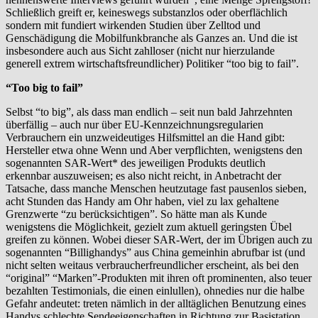
Schließlich greift er, keineswegs substanzlos oder oberflächlich
sondern mit fundiert wirkenden Studien über Zelltod und
Genschädigung die Mobilfunkbranche als Ganzes an. Und die ist
insbesondere auch aus Sicht zahlloser (nicht nur hierzulande
generell extrem wirtschaftsfreundlicher) Politiker “too big to fail”.
“Too big to fail”
Selbst “to big”, als dass man endlich – seit nun bald Jahrzehnten
überfällig – auch nur über EU-Kennzeichnungsregularien
Verbrauchern ein unzweideutiges Hilfsmittel an die Hand gibt:
Hersteller etwa ohne Wenn und Aber verpflichten, wenigstens den
sogenannten SAR-Wert* des jeweiligen Produkts deutlich
erkennbar auszuweisen; es also nicht reicht, in Anbetracht der
Tatsache, dass manche Menschen heutzutage fast pausenlos sieben,
acht Stunden das Handy am Ohr haben, viel zu lax gehaltene
Grenzwerte “zu berücksichtigen”. So hätte man als Kunde
wenigstens die Möglichkeit, gezielt zum aktuell geringsten Übel
greifen zu können. Wobei dieser SAR-Wert, der im Übrigen auch zu
sogenannten “Billighandys” aus China gemeinhin abrufbar ist (und
nicht selten weitaus verbraucherfreundlicher erscheint, als bei den
“original” “Marken”-Produkten mit ihren oft prominenten, also teuer
bezahlten Testimonials, die einen einlullen), ohnedies nur die halbe
Gefahr andeutet: treten nämlich in der alltäglichen Benutzung eines
Handys schlechte Sendeeigenschaften in Richtung zur Basistation