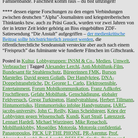
Familienbande. Falschheit komm raus – du bist umzingelt!
**** dessen eigene Forschungen zu den engen Verbindungen
zwischen deutschen “Alpha”-Journalisten und kriegstreiberischen
Thinktanks bzw. auch zu Präsi Gauck, wurden vor zwei Jahren von
der in letzter Zeit leider gehörig an Biss eingebüßten ZDF-
Satiresendung “Die Anstalt” aufgegriffen –
der medienkritische
Beitrag sollte höchstrichterlich zensiert werden
, die
öffentlichrechtliche Sendeanstalt versteckte aber auch nach einem
“Freispruch” das fulminante wie fundierte Filmchen im Giftschrank.
Posted in
Kultur
,
Lobbygruppen: INSM & Co.
,
Medien
,
Umwelt
,
Verbraucher
|
Tagged
Alexander Lerchl
,
Anti-Mobilfunk-Film
,
Bundesamt für Strahlenschutz
,
Bürgerinnen FMK
,
Burson
Marsteller
,
David gegen Goliath
,
Der Handykrieg
,
DNA-
Doppelstrangbrüche
,
Dr. George L. Carlo
,
Elektrosensible
,
Entertainment
,
Forum Mobilkommunikation
,
Franz Adlkofer
,
Fruchtfliegen
,
Gefahr Mobilfunk
,
Genschädigung
,
globaler
Feldversuch
,
Gregg Turkington
,
Handystrahlung
,
Herbert Tillmann
,
Hintumorrisiko
,
Hirntumorrisiko infolge Handynutzung
,
IARC
,
jacobs-university
,
John C. Reilly
,
Klaus Scheidsteger
,
Krieg der
Lobbyisten gegen Wissenschaft
,
Kundi
,
Kurt Straif
,
Latenzzeit
,
Lennart Hardell
,
Michael Wurzinger
,
Mike Repacholi
,
Mobilfunklobby
,
Mosgöller
,
Motorola
,
Motorola confidential
,
Panagopoulos
,
PICK UP THE PHONE
,
PR-Agentur
,
Prof.