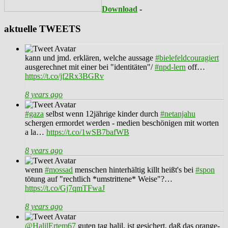
Download
-
aktuelle TWEETS
kann und jmd. erklären, welche aussage
#bielefeldcouragiert
ausgerechnet mit einer bei "identitäten"/
#npd-lern
off…
https://t.co/jf2Rx3BGRv
8 years ago
#gaza
selbst wenn 12jährige kinder durch
#netanjahu
schergen ermordet werden - medien beschönigen mit worten
a la…
https://t.co/1wSB7bafWB
8 years ago
wenn
#mossad
menschen hinterhältig killt heißt's bei
#spon
tötung auf "rechtlich *umstrittene* Weise"?…
https://t.co/Gj7qmTFwaJ
8 years ago
@HalilErtem67
guten tag halil, ist gesichert, daß das orange-