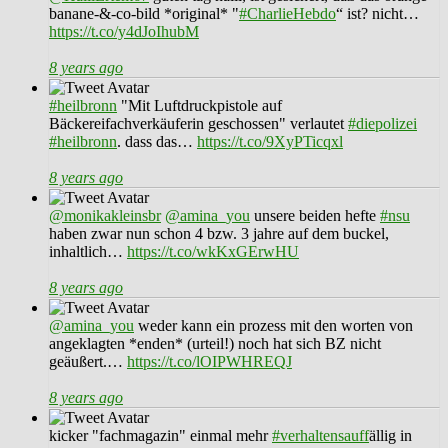
banane-&-co-bild *original* "
#CharlieHebdo
“ ist? nicht…
https://t.co/y4dJoIhubM
8 years ago
#heilbronn
"Mit Luftdruckpistole auf
Bäckereifachverkäuferin geschossen" verlautet
#diepolizei
#heilbronn
. dass das…
https://t.co/9XyPTicqxl
8 years ago
@monikakleinsbr
@amina_you
unsere beiden hefte
#nsu
haben zwar nun schon 4 bzw. 3 jahre auf dem buckel,
inhaltlich…
https://t.co/wkKxGErwHU
8 years ago
@amina_you
weder kann ein prozess mit den worten von
angeklagten *enden* (urteil!) noch hat sich BZ nicht
geäußert.…
https://t.co/lOIPWHREQJ
8 years ago
kicker "fachmagazin" einmal mehr
#verhaltensauff
ällig in