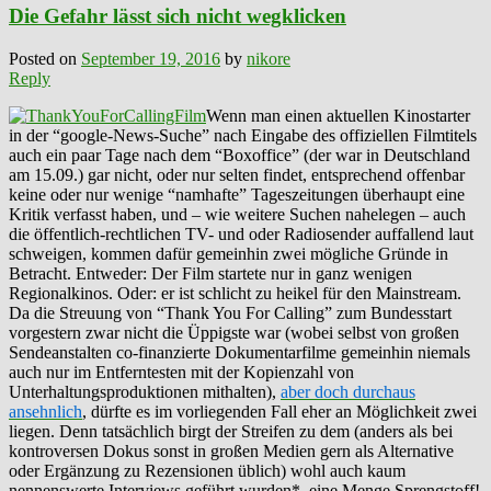
Die Gefahr lässt sich nicht wegklicken
Posted on
September 19, 2016
by
nikore
Reply
Wenn man einen aktuellen Kinostarter
in der “google-News-Suche” nach Eingabe des offiziellen Filmtitels
auch ein paar Tage nach dem “Boxoffice” (der war in Deutschland
am 15.09.) gar nicht, oder nur selten findet, entsprechend offenbar
keine oder nur wenige “namhafte” Tageszeitungen überhaupt eine
Kritik verfasst haben, und – wie weitere Suchen nahelegen – auch
die öffentlich-rechtlichen TV- und oder Radiosender auffallend laut
schweigen, kommen dafür gemeinhin zwei mögliche Gründe in
Betracht. Entweder: Der Film startete nur in ganz wenigen
Regionalkinos. Oder: er ist schlicht zu heikel für den Mainstream.
Da die Streuung von “Thank You For Calling” zum Bundesstart
vorgestern zwar nicht die Üppigste war (wobei selbst von großen
Sendeanstalten co-finanzierte Dokumentarfilme gemeinhin niemals
auch nur im Entferntesten mit der Kopienzahl von
Unterhaltungsproduktionen mithalten),
aber doch durchaus
ansehnlich
, dürfte es im vorliegenden Fall eher an Möglichkeit zwei
liegen. Denn tatsächlich birgt der Streifen zu dem (anders als bei
kontroversen Dokus sonst in großen Medien gern als Alternative
oder Ergänzung zu Rezensionen üblich) wohl auch kaum
nennenswerte Interviews geführt wurden*, eine Menge Sprengstoff!