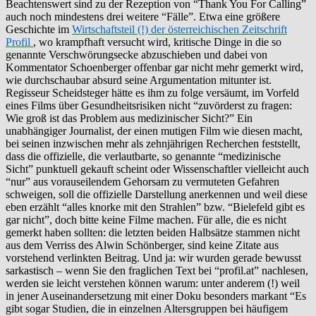
Beachtenswert sind zu der Rezeption von “Thank You For Calling”
auch noch mindestens drei weitere “Fälle”. Etwa eine größere
Geschichte im
Wirtschaftsteil (!) der österreichischen Zeitschrift
Profil
, wo krampfhaft versucht wird, kritische Dinge in die so
genannte Verschwörungsecke abzuschieben und dabei von
Kommentator Schoenberger offenbar gar nicht mehr gemerkt wird,
wie durchschaubar absurd seine Argumentation mitunter ist.
Regisseur Scheidsteger hätte es ihm zu folge versäumt, im Vorfeld
eines Films über Gesundheitsrisiken nicht “zuvörderst zu fragen:
Wie groß ist das Problem aus medizinischer Sicht?” Ein
unabhängiger Journalist, der einen mutigen Film wie diesen macht,
bei seinen inzwischen mehr als zehnjährigen Recherchen feststellt,
dass die offizielle, die verlautbarte, so genannte “medizinische
Sicht” punktuell gekauft scheint oder Wissenschaftler vielleicht auch
“nur” aus vorauseilendem Gehorsam zu vermuteten Gefahren
schweigen, soll die offizielle Darstellung anerkennen und weil diese
eben erzählt “alles knorke mit den Strahlen” bzw. “Bielefeld gibt es
gar nicht”, doch bitte keine Filme machen. Für alle, die es nicht
gemerkt haben sollten: die letzten beiden Halbsätze stammen nicht
aus dem Verriss des Alwin Schönberger, sind keine Zitate aus
vorstehend verlinkten Beitrag. Und ja: wir wurden gerade bewusst
sarkastisch – wenn Sie den fraglichen Text bei “profil.at” nachlesen,
werden sie leicht verstehen können warum: unter anderem (!) weil
in jener Auseinandersetzung mit einer Doku besonders markant “Es
gibt sogar Studien, die in einzelnen Altersgruppen bei häufigem