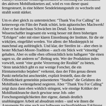
des aktiven Mobilfunknetzes auf, wird es von dieser quasi
ferngesteuert, in eine höhere Sendeleis­tungs­stufe zu wechseln und
strahlt somit stärker.
Um es aber gleich zu unterstreichen: “Thank You For Calling” ist
keineswegs ein Film der Panik schürt, kein agitaorisches Machwerk!
Aber er hat durchaus Schwächen im Detail. So könnten
Wissenschaftler insgesamt ein wenig besser mit ihren bisherigen
“Erfolgen” oder mit einer klaren Einordnung der Institute, für die sie
wirk(t)en, eingeführt werden. Vor allem: der Musikteppich ist
manchmal arg aufdringlich. Und klar, der Streifen ist – aber eben in
bester Michael-Moore-Tradition – auch ein Stück weit “einseitig”
gehalten. Aber es sollte eben offensichtlich kein halbgarer “die einen
sagen so, die anderen so”-Beitrag sein. Wer der Produktion indes
vorwirft, somit “eine grobe Verzerrung der Realität” zu bieten,
“denn tatsächlich gibt es nur wenige Forscher, die ein
Hirntumorrisiko bejahen” verkennt, dass der Film genau diesen
Punkt mehrfachst anschneidet, explizit feststellt, dass die der
Öffentlichkeit gemeinhin präsentierten “Studien” die Gefahren des
Mobilfunks weitestgehend negieren. Aber “Thank You For Calling”
zeigt dazu dann eben wirklich stringent, wie einstige Kritiker der
Mobilfunkbranche durch gewisse neue Job- oder
Forschungsmöglichkeiten ihre eigene, damals deutlich
unabhängigere Arbeit ad absudrum reden – und wie ihnen die
Argumente für eine auch nur halbwegs nachvollziehbare Erklärung