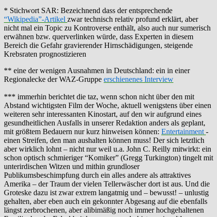
* Stichwort SAR: Bezeichnend dass der entsprechende
“Wikipedia”-Artikel
zwar technisch relativ profund erklärt, aber
nicht mal ein Topic zu Kontroverse enthält, also auch nur sumerisch
erwähnen bzw. querverlinken würde, dass Experten in diesem
Bereich die Gefahr gravierender Hirnschädigungen, steigende
Krebsraten prognostizieren
** eine der wenigen Ausnahmen in Deutschland: ein in einer
Regionalecke der WAZ-Gruppe
erschienenes Interview
*** immerhin berichtet die taz, wenn schon nicht über den mit
Abstand wichtigsten Film der Woche, aktuell wenigstens über einen
weiteren sehr interessanten Kinostart, auf den wir aufgrund eines
gesundheitlichen Ausfalls in unserer Redaktion anders als geplant,
mit größtem Bedauern nur kurz hinweisen können:
Entertainment
-
einen Streifen, den man aushalten können muss! Der sich letztlich
aber wirklich lohnt – nicht nur weil u.a. John C. Reilly mitwirkt: ein
schon optisch schmieriger “Komiker” (Gregg Turkington) tingelt mit
unterirdischen Witzen und mithin grundloser
Publikumsbeschimpfung durch ein alles andere als attraktives
Amerika – der Traum der vielen Tellerwäscher dort ist aus. Und die
Groteske dazu ist zwar extrem langatmig und – bewusst! – unlustig
gehalten, aber eben auch ein gekonnter Abgesang auf die ebenfalls
längst zerbrochenen, aber alibimäßig noch immer hochgehaltenen