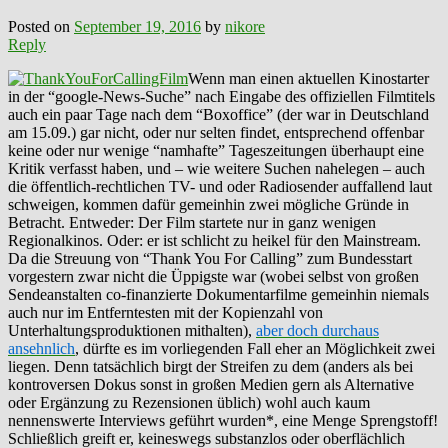
Posted on
September 19, 2016
by
nikore
Reply
Wenn man einen aktuellen Kinostarter
in der “google-News-Suche” nach Eingabe des offiziellen Filmtitels
auch ein paar Tage nach dem “Boxoffice” (der war in Deutschland
am 15.09.) gar nicht, oder nur selten findet, entsprechend offenbar
keine oder nur wenige “namhafte” Tageszeitungen überhaupt eine
Kritik verfasst haben, und – wie weitere Suchen nahelegen – auch
die öffentlich-rechtlichen TV- und oder Radiosender auffallend laut
schweigen, kommen dafür gemeinhin zwei mögliche Gründe in
Betracht. Entweder: Der Film startete nur in ganz wenigen
Regionalkinos. Oder: er ist schlicht zu heikel für den Mainstream.
Da die Streuung von “Thank You For Calling” zum Bundesstart
vorgestern zwar nicht die Üppigste war (wobei selbst von großen
Sendeanstalten co-finanzierte Dokumentarfilme gemeinhin niemals
auch nur im Entferntesten mit der Kopienzahl von
Unterhaltungsproduktionen mithalten),
aber doch durchaus
ansehnlich
, dürfte es im vorliegenden Fall eher an Möglichkeit zwei
liegen. Denn tatsächlich birgt der Streifen zu dem (anders als bei
kontroversen Dokus sonst in großen Medien gern als Alternative
oder Ergänzung zu Rezensionen üblich) wohl auch kaum
nennenswerte Interviews geführt wurden*, eine Menge Sprengstoff!
Schließlich greift er, keineswegs substanzlos oder oberflächlich