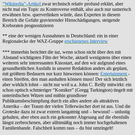
“Wikipedia”-Artikel
zwar technisch relativ profund erklärt, aber
nicht mal ein Topic zu Kontroverse enthält, also auch nur sumerisch
erwähnen bzw. querverlinken würde, dass Experten in diesem
Bereich die Gefahr gravierender Hirnschädigungen, steigende
Krebsraten prognostizieren
** eine der wenigen Ausnahmen in Deutschland: ein in einer
Regionalecke der WAZ-Gruppe
erschienenes Interview
*** immerhin berichtet die taz, wenn schon nicht über den mit
Abstand wichtigsten Film der Woche, aktuell wenigstens über einen
weiteren sehr interessanten Kinostart, auf den wir aufgrund eines
gesundheitlichen Ausfalls in unserer Redaktion anders als geplant,
mit größtem Bedauern nur kurz hinweisen können:
Entertainment
-
einen Streifen, den man aushalten können muss! Der sich letztlich
aber wirklich lohnt – nicht nur weil u.a. John C. Reilly mitwirkt: ein
schon optisch schmieriger “Komiker” (Gregg Turkington) tingelt mit
unterirdischen Witzen und mithin grundloser
Publikumsbeschimpfung durch ein alles andere als attraktives
Amerika – der Traum der vielen Tellerwäscher dort ist aus. Und die
Groteske dazu ist zwar extrem langatmig und – bewusst! – unlustig
gehalten, aber eben auch ein gekonnter Abgesang auf die ebenfalls
längst zerbrochenen, aber alibimäßig noch immer hochgehaltenen
Familienbande. Falschheit komm raus – du bist umzingelt!