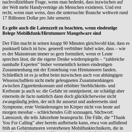
nachvollziehbare Frage, wenn man bedenkt, dass inzwischen auf
der Welt mehr Handyverträge als Menschen existieren. Und erst
recht, wenn man weiss, dass die untersuchte Branche weltweit rund
17 Billionen Dollar pro Jahr umsetzt.
Es gelte auch die Latenzzeit zu beachten, wenn eindeutige
Belege Mobilkfunk/Hirntumore Mangelware sind
Der Film macht in seinen knapp 90 Minuten gleichwohl klar, dass es
punktuell falsch ist bzw. generell verfrühter Jubel wäre, dass – wie
es der Mainstream immer so gern formuliert, wenn er Leute
sprechen lässt, die die eigene Denke wiederspiegeln – “zahlreiche
namhafte Experten” bisher vermeintlich keinen eindeutigen
Zusammenhang mit der Entstehung von Hirntumoren fanden.
Schließlich ist es ja selbst beim inzwischen auch von abhängigen
Wissenschaftlern nicht mehr geleugneten Zusammenhängen
zwischen Zigarettenkonsum und erhöhter Sterblichkeits- und
Krebsrate ja auch so: die Gefahr ist omnipräsent, sie schädigt aber
einerseits de facto natürlich dann doch glücklicherweise nicht
zwangsläufig jeden, der sich ihr aussetzt und andererseits sind
Symptome, erste Veränderungen im Körper nicht von heute auf
morgen messbar – schleichendes Gift sozusagen, Stichwort:
Latenzzeit, die teils Jahrzehnte beansprucht. Die Fälle, die “Thank
You For Calling” aber bereits aufbröseln kann, etwa von auffallend
früh an Gehirntumoren verstorbenen Mobilfunktechnikern, die in