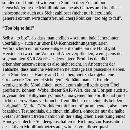
sondern mit fundiert wirkenden Studien über Zelltod und
Genschädigung die Mobilfunkbranche als Ganzes an. Und die ist
insbesondere auch aus Sicht zahlloser (nicht nur hierzulande
generell extrem wirtschaftsfreundlicher) Politiker “too big to fail”.
“Too big to fail”
Selbst “to big”, als dass man endlich – seit nun bald Jahrzehnten
überfällig – auch nur über EU-Kennzeichnungsregularien
Verbrauchern ein unzweideutiges Hilfsmittel an die Hand gibt:
Hersteller etwa ohne Wenn und Aber verpflichten, wenigstens den
sogenannten SAR-Wert* des jeweiligen Produkts deutlich
erkennbar auszuweisen; es also nicht reicht, in Anbetracht der
Tatsache, dass manche Menschen heutzutage fast pausenlos sieben,
acht Stunden das Handy am Ohr haben, viel zu lax gehaltene
Grenzwerte “zu berücksichtigen”. So hätte man als Kunde
wenigstens die Möglichkeit, gezielt zum aktuell geringsten Übel
greifen zu können. Wobei dieser SAR-Wert, der im Übrigen auch zu
sogenannten “Billighandys” aus China gemeinhin abrufbar ist (und
nicht selten weitaus verbraucherfreundlicher erscheint, als bei den
“original” “Marken”-Produkten mit ihren oft prominenten, also teuer
bezahlten Testimonials, die einen einlullen), ohnedies nur die halbe
Gefahr andeutet: treten nämlich in der alltäglichen Benutzung eines
Handys schlechte Sendeeigenschaften in Richtung zur Basistation
des aktiven Mobilfunknetzes auf, wird es von dieser quasi