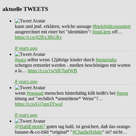
aktuelle TWEETS
kann und jmd. erklären, welche aussage
#bielefeldcouragiert
ausgerechnet mit einer bei "identitäten"/
#npd-lern
off…
https://t.co/jf2Rx3BGRv
8 years ago
#gaza
selbst wenn 12jährige kinder durch
#netanjahu
schergen ermordet werden - medien beschönigen mit worten
a la…
https://t.co/1wSB7bafWB
8 years ago
wenn
#mossad
menschen hinterhältig killt heißt's bei
#spon
tötung auf "rechtlich *umstrittene* Weise"?…
https://t.co/Gj7qmTFwaJ
8 years ago
@HalilErtem67
guten tag halil, ist gesichert, daß das orange-
banane-&-co-bild *original* "
#CharlieHebdo
“ ist? nicht…