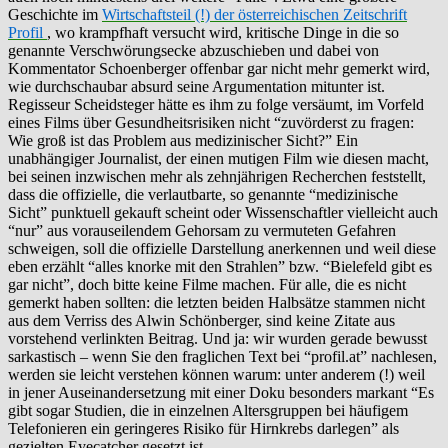
Geschichte im
Wirtschaftsteil (!) der österreichischen Zeitschrift
Profil
, wo krampfhaft versucht wird, kritische Dinge in die so
genannte Verschwörungsecke abzuschieben und dabei von
Kommentator Schoenberger offenbar gar nicht mehr gemerkt wird,
wie durchschaubar absurd seine Argumentation mitunter ist.
Regisseur Scheidsteger hätte es ihm zu folge versäumt, im Vorfeld
eines Films über Gesundheitsrisiken nicht “zuvörderst zu fragen:
Wie groß ist das Problem aus medizinischer Sicht?” Ein
unabhängiger Journalist, der einen mutigen Film wie diesen macht,
bei seinen inzwischen mehr als zehnjährigen Recherchen feststellt,
dass die offizielle, die verlautbarte, so genannte “medizinische
Sicht” punktuell gekauft scheint oder Wissenschaftler vielleicht auch
“nur” aus vorauseilendem Gehorsam zu vermuteten Gefahren
schweigen, soll die offizielle Darstellung anerkennen und weil diese
eben erzählt “alles knorke mit den Strahlen” bzw. “Bielefeld gibt es
gar nicht”, doch bitte keine Filme machen. Für alle, die es nicht
gemerkt haben sollten: die letzten beiden Halbsätze stammen nicht
aus dem Verriss des Alwin Schönberger, sind keine Zitate aus
vorstehend verlinkten Beitrag. Und ja: wir wurden gerade bewusst
sarkastisch – wenn Sie den fraglichen Text bei “profil.at” nachlesen,
werden sie leicht verstehen können warum: unter anderem (!) weil
in jener Auseinandersetzung mit einer Doku besonders markant “Es
gibt sogar Studien, die in einzelnen Altersgruppen bei häufigem
Telefonieren ein geringeres Risiko für Hirnkrebs darlegen” als
gezielten Eyecatcher gesetzt ist.