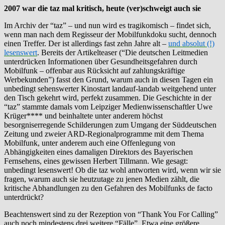
2007 war die taz mal kritisch, heute (ver)schweigt auch sie
Im Archiv der “taz” – und nun wird es tragikomisch – findet sich,
wenn man nach dem Regisseur der Mobilfunkdoku sucht, dennoch
einen Treffer. Der ist allerdings fast zehn Jahre alt –
und absolut (!)
lesenswert
. Bereits der Artikelteaser (“Die deutschen Leitmedien
unterdrücken Informationen über Gesundheitsgefahren durch
Mobilfunk – offenbar aus Rücksicht auf zahlungskräftige
Werbekunden”) fasst den Grund, warum auch in diesen Tagen ein
unbedingt sehenswerter Kinostart landauf-landab weitgehend unter
den Tisch gekehrt wird, perfekt zusammen. Die Geschichte in der
“taz” stammte damals vom Leipziger Medienwissenschaftler Uwe
Krüger**** und beinhaltete unter anderem höchst
besorgniserregende Schilderungen zum Umgang der Süddeutschen
Zeitung und zweier ARD-Regionalprogramme mit dem Thema
Mobilfunk, unter anderem auch eine Offenlegung von
Abhängigkeiten eines damaligen Direktors des Bayerischen
Fernsehens, eines gewissen Herbert Tillmann. Wie gesagt:
unbedingt lesenswert! Ob die taz wohl antworten wird, wenn wir sie
fragen, warum auch sie heutzutage zu jenen Medien zählt, die
kritische Abhandlungen zu den Gefahren des Mobilfunks de facto
unterdrückt?
Beachtenswert sind zu der Rezeption von “Thank You For Calling”
auch noch mindestens drei weitere “Fälle”. Etwa eine größere