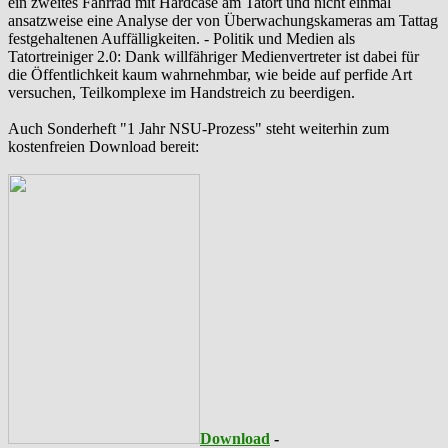
ein zweites Fahrrad mit Hardcase am Tatort und nicht einmal
ansatzweise eine Analyse der von Überwachungskameras am Tattag
festgehaltenen Auffälligkeiten. - Politik und Medien als
‪Tatortreiniger‬ 2.0: Dank willfähriger Medienvertreter ist dabei für
die Öffentlichkeit kaum wahrnehmbar, wie beide auf perfide Art
versuchen, Teilkomplexe im Handstreich zu beerdigen.
Auch Sonderheft "1 Jahr NSU-Prozess" steht weiterhin zum
kostenfreien Download bereit:
Download
-