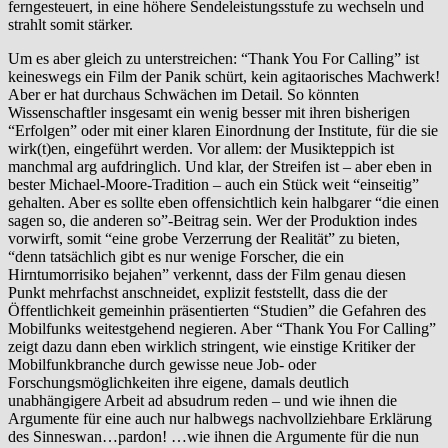
ferngesteuert, in eine höhere Sendeleis­tungs­stufe zu wechseln und
strahlt somit stärker.
Um es aber gleich zu unterstreichen: “Thank You For Calling” ist
keineswegs ein Film der Panik schürt, kein agitaorisches Machwerk!
Aber er hat durchaus Schwächen im Detail. So könnten
Wissenschaftler insgesamt ein wenig besser mit ihren bisherigen
“Erfolgen” oder mit einer klaren Einordnung der Institute, für die sie
wirk(t)en, eingeführt werden. Vor allem: der Musikteppich ist
manchmal arg aufdringlich. Und klar, der Streifen ist – aber eben in
bester Michael-Moore-Tradition – auch ein Stück weit “einseitig”
gehalten. Aber es sollte eben offensichtlich kein halbgarer “die einen
sagen so, die anderen so”-Beitrag sein. Wer der Produktion indes
vorwirft, somit “eine grobe Verzerrung der Realität” zu bieten,
“denn tatsächlich gibt es nur wenige Forscher, die ein
Hirntumorrisiko bejahen” verkennt, dass der Film genau diesen
Punkt mehrfachst anschneidet, explizit feststellt, dass die der
Öffentlichkeit gemeinhin präsentierten “Studien” die Gefahren des
Mobilfunks weitestgehend negieren. Aber “Thank You For Calling”
zeigt dazu dann eben wirklich stringent, wie einstige Kritiker der
Mobilfunkbranche durch gewisse neue Job- oder
Forschungsmöglichkeiten ihre eigene, damals deutlich
unabhängigere Arbeit ad absudrum reden – und wie ihnen die
Argumente für eine auch nur halbwegs nachvollziehbare Erklärung
des Sinneswan…pardon! …wie ihnen die Argumente für die nun