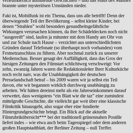
verleumderisch anmutende Geschichten – und das Haus des Mannes
brannte unter mysteriösen Umständen nieder.
Fakt ist, Mobilfunk ist ein Thema, dass uns alle betrifft! Denn der
überwiegende Teil der Bevölkerung – selbst kleine Kinder, bei
denen “Strahlen” wohl besonders gesundheitsgefährliche
Wirkungen verursachen können, da ihre Schädeldecken noch nicht
“ausgereift” sind, laufen ja mitunter mit dem Handy am Ohr von
und zur Schule nach Hause – verzichtet aus unterschiedlichsten
Gründen darauf Telefonate (so überhaupt noch vorhanden) vom
Festnetzanschluss zu führen. Aber nochmal zurück zu unserer
Medienschau. Besser gesagt der Auffälligkeit, dass das Gros der
hiesigen Zeitungen den Filmstart schlichtweg verschweigt: Vor
zehn, zwanzig Jahren waren die Redaktionsleiter Ihrer Kulturküche
noch recht naiv, was die Unabhängigkeit der deutschen
Presselandschaft betraf – bis 2009 waren wir ja selbst ein Teil
davon, ehe wir begannen wirklich durchweg unabhängig zu
arbeiten. Wir hätten dereinst mehr als ein Jahreseinkommen darauf
verwettet, dass wenigstens “ein Blatt wie die taz” eine zumindest
mittelgroße Geschichte, die vielleicht gar weit über eine klassische
Filmkritik hinausgeht, also sogar eher eine fundierte
Hintergrundgeschichte bringt. Ein Blick auf die aktuelle
Filmrubrikübersicht*** bei der traditionell grünennahen Postille
liefert indes – wie etwa auch beim Tagesspiegel oder dem anderen
großen Hauptstadtblatt, der Berliner Zeitung – null Treffer.