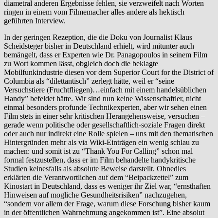
diametral anderen Ergebnisse fehlen, sie verzweifelt nach Worten
ringen in einem vom Filmemacher alles andere als hektisch
geführten Interview.
In der geringen Rezeption, die die Doku von Journalist Klaus
Scheidsteger bisher in Deutschland erhielt, wird mitunter auch
bemängelt, dass er Experten wie Dr. Panagopoulos in seinem Film
zu Wort kommen lässt, obgleich doch die beklagte
Mobilfunkindustrie diesen vor dem Superior Court for the District of
Columbia als “dilettantisch” zerlegt hätte, weil er “seine
Versuchstiere (Fruchtfliegen)…einfach mit einem handelsüblichen
Handy” befeldet hätte. Wir sind nun keine Wissenschaftler, nicht
einmal besonders profunde Technikexperten, aber wir sehen einen
Film stets in einer sehr kritischen Herangehensweise, versuchen –
gerade wenn politische oder gesellschaftlich-soziale Fragen direkt
oder auch nur indirekt eine Rolle spielen – uns mit den thematischen
Hintergründen mehr als via Wiki-Einträgen ein wenig schlau zu
machen: und somit ist zu “Thank You For Calling” schon mal
formal festzustellen, dass er im Film behandelte handykritische
Studien keinesfalls als absolute Beweise darstellt. Ohnedies
erklärten die Verantwortlichen auf dem “Beipackzettel” zum
Kinostart in Deutschland, dass es weniger ihr Ziel war, “ernsthaften
Hinweisen auf mogliche Gesundheitsrisiken” nachzugehen,
“sondern vor allem der Frage, warum diese Forschung bisher kaum
in der öffentlichen Wahrnehmung angekommen ist”. Eine absolut