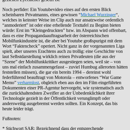
Noch perfider: Ein Youtubevideo eines auf den ersten Blick
scheinbaren Privatmanns, eines gewissen “
Michael Wurzinger
“,
welches in keinster Weise im Clip auch nur ansatzweise ordentlich
“anmoderiert” ist oder eine erhellende Texttafel zu Beginn bieten
würde: Erst im “Kleingedruckten” bzw. im Abspann wird offenbart,
dass es eine Propagandaauftragsarbeit der österreichischen
Mobilfunkindustrie ist, die aber bei Youtube großspurigst mit dem
Wort “Faktencheck” operiert. Nicht ganz in der vorgenannten Liga
spielt, aber unseres Erachtens auch zu trollig: eine Geschichte von
laut Selbstdarstellung wirklich reinen Privatleuten (die aus der
“Szene” der Mobilfunkkritiker ausgestiegen seien, weil sie – von
uns mal einfach zusammengefasst – zuviel Humbug allerorten hätten
feststellen müssen), die gar ein bereits 1994 – dereinst wohl
federführend beauftragt von Motorola – entworfenes “War Game
Memo”
verharmlost
, obgleich eben aus den im Film eingeführten
Dokumenten einer PR-Agentur hervorgeht, wie systematisch auch
die zurückhaltendsten Zweifler an der Unbedenklichkeit ihrer
Technologie gezielt in der Öffentlichkeit verunglimpft oder
andersweitig ausgebremst werden sollten. Ein Konzept, das bis
heute leider trägt.
Fußnoten:
* Stichwort SAR: Bezeichnend dass der entsprechende