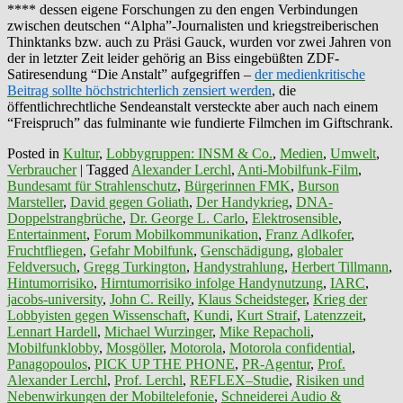
**** dessen eigene Forschungen zu den engen Verbindungen
zwischen deutschen “Alpha”-Journalisten und kriegstreiberischen
Thinktanks bzw. auch zu Präsi Gauck, wurden vor zwei Jahren von
der in letzter Zeit leider gehörig an Biss eingebüßten ZDF-
Satiresendung “Die Anstalt” aufgegriffen –
der medienkritische
Beitrag sollte höchstrichterlich zensiert werden
, die
öffentlichrechtliche Sendeanstalt versteckte aber auch nach einem
“Freispruch” das fulminante wie fundierte Filmchen im Giftschrank.
Posted in
Kultur
,
Lobbygruppen: INSM & Co.
,
Medien
,
Umwelt
,
Verbraucher
|
Tagged
Alexander Lerchl
,
Anti-Mobilfunk-Film
,
Bundesamt für Strahlenschutz
,
Bürgerinnen FMK
,
Burson
Marsteller
,
David gegen Goliath
,
Der Handykrieg
,
DNA-
Doppelstrangbrüche
,
Dr. George L. Carlo
,
Elektrosensible
,
Entertainment
,
Forum Mobilkommunikation
,
Franz Adlkofer
,
Fruchtfliegen
,
Gefahr Mobilfunk
,
Genschädigung
,
globaler
Feldversuch
,
Gregg Turkington
,
Handystrahlung
,
Herbert Tillmann
,
Hintumorrisiko
,
Hirntumorrisiko infolge Handynutzung
,
IARC
,
jacobs-university
,
John C. Reilly
,
Klaus Scheidsteger
,
Krieg der
Lobbyisten gegen Wissenschaft
,
Kundi
,
Kurt Straif
,
Latenzzeit
,
Lennart Hardell
,
Michael Wurzinger
,
Mike Repacholi
,
Mobilfunklobby
,
Mosgöller
,
Motorola
,
Motorola confidential
,
Panagopoulos
,
PICK UP THE PHONE
,
PR-Agentur
,
Prof.
Alexander Lerchl
,
Prof. Lerchl
,
REFLEX–Studie
,
Risiken und
Nebenwirkungen der Mobiltelefonie
,
Schneiderei Audio &