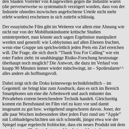
den Staaten Vorreiter von Klagewellen gegen die Industrie waren
(die perverserweise so systematisch verzögert wurden, dass von der
Industrie ohnedies inzwischen angefochtene Urteile nicht mehr
erlebt wurden) erscheinen in sich zutiefst schlüssig.
Der essayistische Film gibt im Weiteren vor allem eine Ahnung wie
nicht nur von der Mobilfunkindustrie kritische Studien
uminterpretiert, man könnte auch sagen Ergebnisse manipuliert
werden und generell: wie Lobbyismus auf allen Ebenen fruchtet,
wenn eine Gruppe um sprichwörtlich jeden Preis ein Ziel erreichen
will. Die Frage, die sich durch “Thank You For Calling” wie ein
roter Faden zieht: ist unabhängige Risiko-Forschung heutzutage
überhaupt noch moglich? Die Antwort, die dazu im Verlauf von
knapp 90 Minuten immer wieder mitschwingt, ist – Spoileralarm^^
alles andere als hoffnungsvoll.
Dabei zeigt sich die Doku keineswegs technikfeindlich – im
Gegenteil: sie bringt klar zum Ausdruck, dass es sich im Bereich
Smartphones um eine die Arbeitswelt und auch mitunter das
Privatleben extrem bereichendere Technik handelt. Gleichzeitig
kommt ein Berufsstand im Film viel zu kurz vor und damit
insgesamt zu gut bzw. weitgehend ungeschoren davon. Jener, der
alle paar Wochen insbesondere über jeden Furz rund um “Apple”
mit Lobhudelgeschichten um sich schmeißt, jüngst etwa wie der
Spiegel sogar regelrecht frohlockte, dass ein neues Produkt mit dem