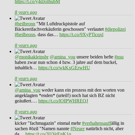
https://t.co/y4dJoIhubM
8 years ago
#heilbronn
"Mit Luftdruckpistole auf
Bäckereifachverkäuferin geschossen" verlautet
#diepolizei
#heilbronn
. dass das…
https://t.co/9XyPTicqxl
8 years ago
@monikakleinsbr
@amina_you
unsere beiden hefte
#nsu
haben zwar nun schon 4 bzw. 3 jahre auf dem buckel,
inhaltlich…
https://t.co/wkKxGErwHU
8 years ago
@amina_you
weder kann ein prozess mit den worten von
angeklagten *enden* (urteil!) noch hat sich BZ nicht
geäußert.…
https://t.co/lOIPWHREQJ
8 years ago
kicker "fachmagazin" einmal mehr
#verhaltensauff
ällig in
sachen #özil "Namen nannte
#Neuer
natürlich nicht, aber
da…
https://t.co/3l1VeEnK1q