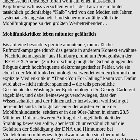
angebissenen Obstlogo fortan wohl auf einen klassischen
Kopfhöreranschluss verzichten wird – der Tanz ums mitunter
tatsächlich goldenfarbige “Kalb” wird von den Medien seit Jahren
systematisch angestachelt. Und sicher nur zufällig zählt die
Mobilfunkgruppe zu den größten Werbetreibenden…
Mobilfunkkritiker leben mitunter gefährlich
Bis auf eine besonders perfide anmutende, mutmaßliche
Rufmordkampagne (durch das gerade in anderem Kontext erwähnte
“Nachrichtenmagazin” aus Hamburg), rund um Protagonisten der
“REFLEX-Studie” (zur Erforschung möglicher Schädigungen des
Erbguts durch hochfrequente elektromagnetischer Felder, wie sie
eben in der Mobilfunk-Technologie verwendet werden) kommt eine
explizite Medienkritik in “Thank You For Calling” kaum vor. Dafür
wird aber – nicht minder spannend – die teils persönliche
Geschichte des Washingtoner Epidemiologen Dr. George Carlo gut
abgebildet, und dabei keineswegs verschwiegen, dass der
Wissenschaftler und der Filmemacher inzwischen wohl sehr gut
befreundet sind. Carlo gilt als einer der ärgsten Feinde der
Mobilfunkindustrie, seitdem er in den 90er-Jahren in einem 28,5
Millionen Dollar schweren Auftrag die Ungefährlichkeit der
Strahlung beweisen sollte, aber letztlich unversöhnlich auf die
Gefahren der Schädigung der DNA und Hirntumore bei
Vieltelefonierern hinwies. Irgendwann fanden sich hier und da