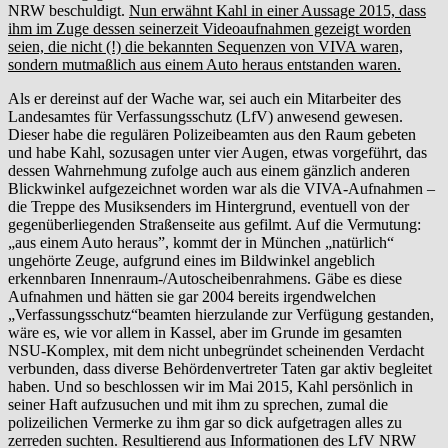
NRW beschuldigt.
Nun erwähnt Kahl in einer Aussage 2015, dass
ihm im Zuge dessen seinerzeit Videoaufnahmen gezeigt worden
seien, die nicht (!) die bekannten Sequenzen von VIVA waren,
sondern mutmaßlich aus einem Auto heraus entstanden waren.
Als er dereinst auf der Wache war, sei auch ein Mitarbeiter des
Landesamtes für Verfassungsschutz (LfV) anwesend gewesen.
Dieser habe die regulären Polizeibeamten aus den Raum gebeten
und habe Kahl, sozusagen unter vier Augen, etwas vorgeführt, das
dessen Wahrnehmung zufolge auch aus einem gänzlich anderen
Blickwinkel aufgezeichnet worden war als die VIVA-Aufnahmen –
die Treppe des Musiksenders im Hintergrund, eventuell von der
gegenüberliegenden Straßenseite aus gefilmt. Auf die Vermutung:
„aus einem Auto heraus”, kommt der in München „natürlich“
ungehörte Zeuge, aufgrund eines im Bildwinkel angeblich
erkennbaren Innenraum-/Autoscheibenrahmens. Gäbe es diese
Aufnahmen und hätten sie gar 2004 bereits irgendwelchen
„Verfassungsschutz“beamten hierzulande zur Verfügung gestanden,
wäre es, wie vor allem in Kassel, aber im Grunde im gesamten
NSU-Komplex, mit dem nicht unbegründet scheinenden Verdacht
verbunden, dass diverse Behördenvertreter Taten gar aktiv begleitet
haben. Und so beschlossen wir im Mai 2015, Kahl persönlich in
seiner Haft aufzusuchen und mit ihm zu sprechen, zumal die
polizeilichen Vermerke zu ihm gar so dick aufgetragen alles zu
zerreden suchten. Resultierend aus Informationen des LfV NRW