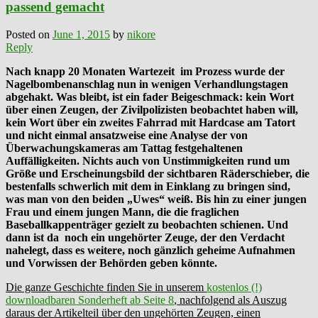
passend gemacht
Posted on
June 1, 2015
by
nikore
Reply
Nach knapp 20 Monaten Wartezeit im Prozess wurde der
Nagelbombenanschlag nun in wenigen Verhandlungstagen
abgehakt. Was bleibt, ist ein fader Beigeschmack: kein Wort
über einen Zeugen, der Zivilpolizisten beobachtet
haben will,
kein Wort über ein zweites Fahrrad mit Hardcase am Tatort
und nicht einmal ansatzweise eine Analyse der von
Überwachungskameras am Tattag festgehaltenen
Auffälligkeiten. Nichts auch von Unstimmigkeiten rund um
Größe und Erscheinungsbild der sichtbaren Räderschieber, die
bestenfalls schwerlich mit dem in Einklang zu bringen sind,
was man von den beiden „Uwes“ weiß. Bis hin zu einer jungen
Frau und einem jungen Mann, die die fraglichen
Baseballkappenträger gezielt zu beobachten schienen. Und
dann ist da noch ein ungehörter Zeuge, der den Verdacht
nahelegt, dass es weitere, noch gänzlich geheime Aufnahmen
und Vorwissen der Behörden geben könnte.
Die ganze Geschichte finden Sie in unserem
kostenlos (!)
downloadbaren Sonderheft ab Seite 8
, nachfolgend als Auszug
daraus der Artikelteil über den ungehörten Zeugen, einen