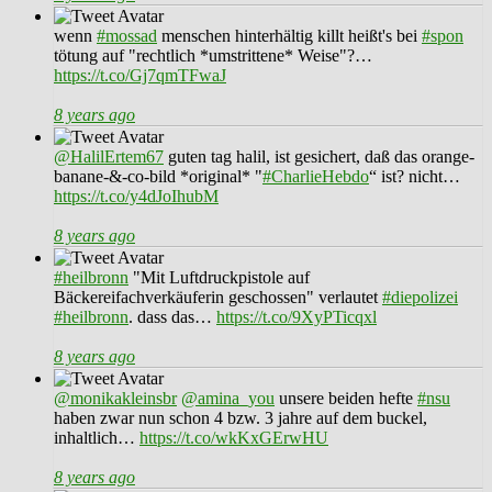
wenn
#mossad
menschen hinterhältig killt heißt's bei
#spon
tötung auf "rechtlich *umstrittene* Weise"?…
https://t.co/Gj7qmTFwaJ
8 years ago
@HalilErtem67
guten tag halil, ist gesichert, daß das orange-
banane-&-co-bild *original* "
#CharlieHebdo
“ ist? nicht…
https://t.co/y4dJoIhubM
8 years ago
#heilbronn
"Mit Luftdruckpistole auf
Bäckereifachverkäuferin geschossen" verlautet
#diepolizei
#heilbronn
. dass das…
https://t.co/9XyPTicqxl
8 years ago
@monikakleinsbr
@amina_you
unsere beiden hefte
#nsu
haben zwar nun schon 4 bzw. 3 jahre auf dem buckel,
inhaltlich…
https://t.co/wkKxGErwHU
8 years ago