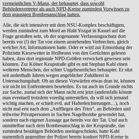
vermeintlichen V-Mann, der behauptet, dass sowohl
Behördenvertreter als auch NPD-Kreise zumindest Vorwissen zu
dem grausigen Bombenanschlag hatten.
Alle, die sich intensiver mit dem NSU-Komplex beschäftigten,
werden zumindest zum Mord an Halit Yozgat in Kassel auf die
Frage gestoßen sein, ob der sogenannte Verfassungsschutz dort
bereits vor (!) der Tat von einem anstehenden Verbrechen, gleich
welcher Art, Informationen hatte. Oder er wird zur Ermordung der
Polizistin Kiesewetter in Heilbronn von den Gerüchten gelesen
haben, dass dort regionale NPD-Größen verwickelt gewesen sein
könnten. Zur Kölner Keupstraße gibt es mit Stephan Kahl einen
weiteren Menschen, der schier Ungeheuerliches behauptet. Er sitzt
seit anderthalb Jahren wegen angeblicher Zuhälterei in
Untersuchungshaft. Ob an diesen Vorwürfen etwas dran ist, können
wir nicht im Entferntesten beurteilen. Es tut auch im Grunde nichts
zur Sache, zumal sich der Mann nicht erst jetzt (andernfalls könnte
man eventuell trotzdem voreilig unterstellen, da will sich jemand
wichtig machen, er schielt evtl. auf Hafterleichterungen…), noch
nicht mal erst nach dem „Auffliegen des Trios“, an Behörden und
teilweise Privatpersonen in Sachen Nagelbombe gewendet hat,
sondern nach eigener Aussage gar bereits vor der Tat. Und auch
unmittelbar nach dem Bombenanschlag in der Keupstraße, das
zumindest bestätigen Behörden uneingeschränkt, hatte Kahl
namentlich gegenüber der Polizei bereits konkret NPD-Kreise in