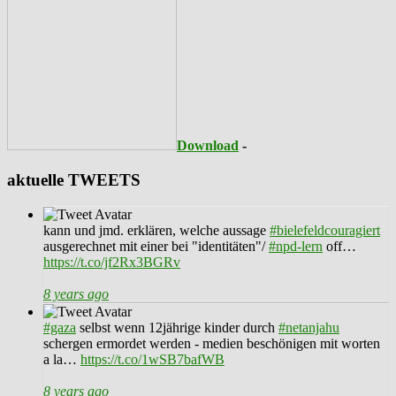
Download
-
aktuelle TWEETS
kann und jmd. erklären, welche aussage
#bielefeldcouragiert
ausgerechnet mit einer bei "identitäten"/
#npd-lern
off…
https://t.co/jf2Rx3BGRv
8 years ago
#gaza
selbst wenn 12jährige kinder durch
#netanjahu
schergen ermordet werden - medien beschönigen mit worten
a la…
https://t.co/1wSB7bafWB
8 years ago