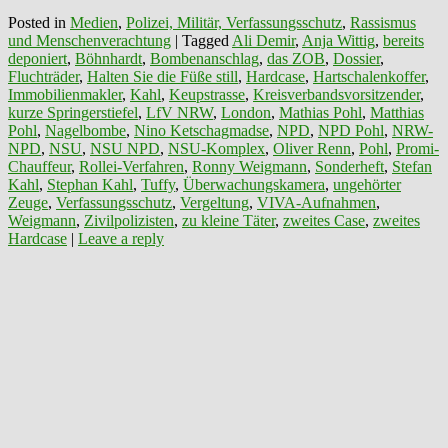
Posted in
Medien
,
Polizei, Militär, Verfassungsschutz
,
Rassismus
und Menschenverachtung
|
Tagged
Ali Demir
,
Anja Wittig
,
bereits
deponiert
,
Böhnhardt
,
Bombenanschlag
,
das ZOB
,
Dossier
,
Fluchträder
,
Halten Sie die Füße still
,
Hardcase
,
Hartschalenkoffer
,
Immobilienmakler
,
Kahl
,
Keupstrasse
,
Kreisverbandsvorsitzender
,
kurze Springerstiefel
,
LfV NRW
,
London
,
Mathias Pohl
,
Matthias
Pohl
,
Nagelbombe
,
Nino Ketschagmadse
,
NPD
,
NPD Pohl
,
NRW-
NPD
,
NSU
,
NSU NPD
,
NSU-Komplex
,
Oliver Renn
,
Pohl
,
Promi-
Chauffeur
,
Rollei-Verfahren
,
Ronny Weigmann
,
Sonderheft
,
Stefan
Kahl
,
Stephan Kahl
,
Tuffy
,
Überwachungskamera
,
ungehörter
Zeuge
,
Verfassungsschutz
,
Vergeltung
,
VIVA-Aufnahmen
,
Weigmann
,
Zivilpolizisten
,
zu kleine Täter
,
zweites Case
,
zweites
Hardcase
|
Leave a reply