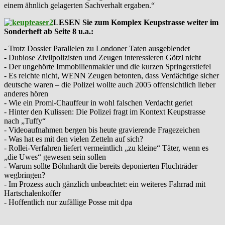
einem ähnlich gelagerten Sachverhalt ergaben.“
LESEN Sie zum Komplex Keupstrasse weiter im
Sonderheft ab Seite 8 u.a.:
- Trotz Dossier Parallelen zu Londoner Taten ausgeblendet
- Dubiose Zivilpolizisten und Zeugen interessieren Götzl nicht
- Der ungehörte Immobilienmakler und die kurzen Springerstiefel
- Es reichte nicht, WENN Zeugen betonten, dass Verdächtige sicher
deutsche waren – die Polizei wollte auch 2005 offensichtlich lieber
anderes hören
- Wie ein Promi-Chauffeur in wohl falschen Verdacht geriet
- Hinter den Kulissen: Die Polizei fragt im Kontext Keupstrasse
nach „Tuffy“
- Videoaufnahmen bergen bis heute gravierende Fragezeichen
- Was hat es mit den vielen Zetteln auf sich?
- Rollei-Verfahren liefert vermeintlich „zu kleine“ Täter, wenn es
„die Uwes“ gewesen sein sollen
- Warum sollte Böhnhardt die bereits deponierten Fluchträder
wegbringen?
- Im Prozess auch gänzlich unbeachtet: ein weiteres Fahrrad mit
Hartschalenkoffer
- Hoffentlich nur zufällige Posse mit dpa