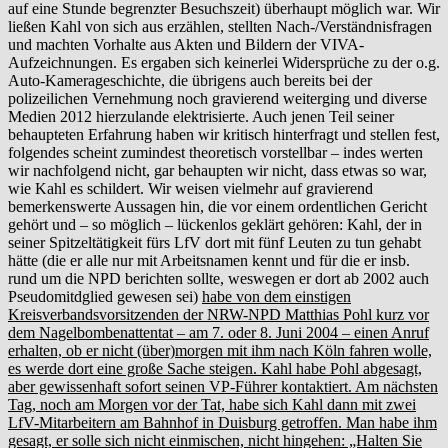
auf eine Stunde begrenzter Besuchszeit) überhaupt möglich war. Wir
ließen Kahl von sich aus erzählen, stellten Nach-/Verständnisfragen
und machten Vorhalte aus Akten und Bildern der VIVA-
Aufzeichnungen. Es ergaben sich keinerlei Widersprüche zu der o.g.
Auto-Kamerageschichte, die übrigens auch bereits bei der
polizeilichen Vernehmung noch gravierend weiterging und diverse
Medien 2012 hierzulande elektrisierte. Auch jenen Teil seiner
behaupteten Erfahrung haben wir kritisch hinterfragt und stellen fest,
folgendes scheint zumindest theoretisch vorstellbar – indes werten
wir nachfolgend nicht, gar behaupten wir nicht, dass etwas so war,
wie Kahl es schildert. Wir weisen vielmehr auf gravierend
bemerkenswerte Aussagen hin, die vor einem ordentlichen Gericht
gehört und – so möglich – lückenlos geklärt gehören: Kahl, der in
seiner Spitzeltätigkeit fürs LfV dort mit fünf Leuten zu tun gehabt
hätte (die er alle nur mit Arbeitsnamen kennt und für die er insb.
rund um die NPD berichten sollte, weswegen er dort ab 2002 auch
Pseudomitdglied gewesen sei)
habe von dem einstigen
Kreisverbandsvorsitzenden der NRW-NPD Matthias Pohl kurz vor
dem Nagelbombenattentat – am 7. oder 8. Juni 2004 – einen Anruf
erhalten, ob er nicht (über)morgen mit ihm nach Köln fahren wolle,
es werde dort eine große Sache steigen. Kahl habe Pohl abgesagt,
aber gewissenhaft sofort seinen VP-Führer kontaktiert. Am nächsten
Tag, noch am Morgen vor der Tat, habe sich Kahl dann mit zwei
LfV-Mitarbeitern am Bahnhof in Duisburg getroffen. Man habe ihm
gesagt, er solle sich nicht einmischen, nicht hingehen: „Halten Sie