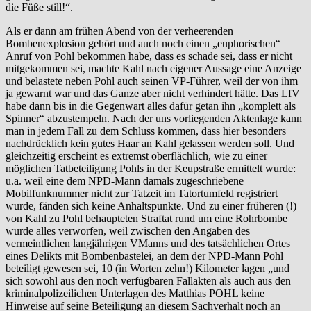
die Füße still!“.
Als er dann am frühen Abend von der verheerenden
Bombenexplosion gehört und auch noch einen „euphorischen“
Anruf von Pohl bekommen habe, dass es schade sei, dass er nicht
mitgekommen sei, machte Kahl nach eigener Aussage eine Anzeige
und belastete neben Pohl auch seinen VP-Führer, weil der von ihm
ja gewarnt war und das Ganze aber nicht verhindert hätte. Das LfV
habe dann bis in die Gegenwart alles dafür getan ihn „komplett als
Spinner“ abzustempeln. Nach der uns vorliegenden Aktenlage kann
man in jedem Fall zu dem Schluss kommen, dass hier besonders
nachdrücklich kein gutes Haar an Kahl gelassen werden soll. Und
gleichzeitig erscheint es extremst oberflächlich, wie zu einer
möglichen Tatbeteiligung Pohls in der Keupstraße ermittelt wurde:
u.a. weil eine dem NPD-Mann damals zugeschriebene
Mobilfunknummer nicht zur Tatzeit im Tatortumfeld registriert
wurde, fänden sich keine Anhaltspunkte. Und zu einer früheren (!)
von Kahl zu Pohl behaupteten Straftat rund um eine Rohrbombe
wurde alles verworfen, weil zwischen den Angaben des
vermeintlichen langjährigen VManns und des tatsächlichen Ortes
eines Delikts mit Bombenbastelei, an dem der NPD-Mann Pohl
beteiligt gewesen sei, 10 (in Worten zehn!) Kilometer lagen „und
sich sowohl aus den noch verfügbaren Fallakten als auch aus den
kriminalpolizeilichen Unterlagen des Matthias POHL keine
Hinweise auf seine Beteiligung an diesem Sachverhalt noch an