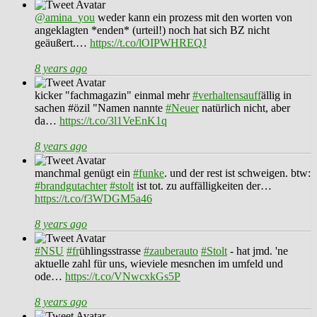
@amina_you
weder kann ein prozess mit den worten von
angeklagten *enden* (urteil!) noch hat sich BZ nicht
geäußert.…
https://t.co/lOIPWHREQJ
8 years ago
kicker "fachmagazin" einmal mehr
#verhaltensauff
ällig in
sachen #özil "Namen nannte
#Neuer
natürlich nicht, aber
da…
https://t.co/3l1VeEnK1q
8 years ago
manchmal genügt ein
#funke
. und der rest ist schweigen. btw:
#brandgutachter
#stolt
ist tot. zu auffälligkeiten der…
https://t.co/f3WDGM5a46
8 years ago
#NSU
#fr
ühlingsstrasse
#zauberauto
#Stolt
- hat jmd. 'ne
aktuelle zahl für uns, wieviele mesnchen im umfeld und
ode…
https://t.co/VNwcxkGs5P
8 years ago