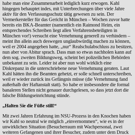
habe man eine Zusammenarbeit lediglich kurz erwogen. Kahl
hingegen behauptet indes, mit Unterbrechungen über viele Jahre
aktiv für den Verfassungsschutz tätig gewesen zu sein. Der
Vermerkersteller für das Gericht in München – Wochen zuvor hatte
bereits ein BKA-Beamter (namentlich ein Raimond Heim, ein
entsprechendes Schreiben liegt allen Verfahrensbeteiligten in
München vor!) versucht eine Vernehmung generell zu verhindern –
meint ihn allein auch deswegen unglaubwürdig machen zu können,
weil er 2004 angegeben hatte, „nur“ Realschulabschluss zu besitzen,
nun aber von Abitur sprach. Dass man so etwas nachholen kann auf
dem sog. zweiten Bildungsweg, scheint bei polizeilichen Behörden
unbekannt zu sein. Leider ist aber nun wohl wirklich eine
Diskrepanz in die unterschriebene neue Vernehmung geraten. Laut
Kahl hätten ihn die Beamten gehetzt, er solle schnell unterschreiben,
weil er wieder zurück ins Gefängnis müsse (die Vernehmung fand
außerhalb der Haftanstalt statt). So habe er insbesondere die formal
banaleren Stellen nicht genauer durchgelesen, so dass jetzt dort die
falsche Bildungseinrichtung stünde.
„Halten Sie die Füße still!“
Mit zwei Jahren Erfahrung im NSU-Prozess in den Knochen haben
wir Kahl so neutral wie möglich „einvernommen“, wie es in der
unwirklichen Situation (Besucherraum mit Wachpersonal, zwei
weiteren Gefangenen und ihrer Besucher, zudem unter dem Druck