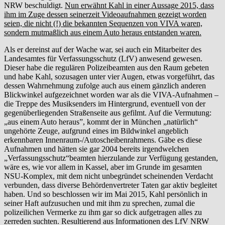
NRW beschuldigt.
Nun erwähnt Kahl in einer Aussage 2015, dass
ihm im Zuge dessen seinerzeit Videoaufnahmen gezeigt worden
seien, die nicht (!) die bekannten Sequenzen von VIVA waren,
sondern mutmaßlich aus einem Auto heraus entstanden waren.
Als er dereinst auf der Wache war, sei auch ein Mitarbeiter des
Landesamtes für Verfassungsschutz (LfV) anwesend gewesen.
Dieser habe die regulären Polizeibeamten aus den Raum gebeten
und habe Kahl, sozusagen unter vier Augen, etwas vorgeführt, das
dessen Wahrnehmung zufolge auch aus einem gänzlich anderen
Blickwinkel aufgezeichnet worden war als die VIVA-Aufnahmen –
die Treppe des Musiksenders im Hintergrund, eventuell von der
gegenüberliegenden Straßenseite aus gefilmt. Auf die Vermutung:
„aus einem Auto heraus”, kommt der in München „natürlich“
ungehörte Zeuge, aufgrund eines im Bildwinkel angeblich
erkennbaren Innenraum-/Autoscheibenrahmens. Gäbe es diese
Aufnahmen und hätten sie gar 2004 bereits irgendwelchen
„Verfassungsschutz“beamten hierzulande zur Verfügung gestanden,
wäre es, wie vor allem in Kassel, aber im Grunde im gesamten
NSU-Komplex, mit dem nicht unbegründet scheinenden Verdacht
verbunden, dass diverse Behördenvertreter Taten gar aktiv begleitet
haben. Und so beschlossen wir im Mai 2015, Kahl persönlich in
seiner Haft aufzusuchen und mit ihm zu sprechen, zumal die
polizeilichen Vermerke zu ihm gar so dick aufgetragen alles zu
zerreden suchten. Resultierend aus Informationen des LfV NRW