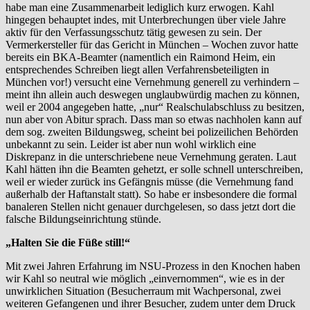
habe man eine Zusammenarbeit lediglich kurz erwogen. Kahl
hingegen behauptet indes, mit Unterbrechungen über viele Jahre
aktiv für den Verfassungsschutz tätig gewesen zu sein. Der
Vermerkersteller für das Gericht in München – Wochen zuvor hatte
bereits ein BKA-Beamter (namentlich ein Raimond Heim, ein
entsprechendes Schreiben liegt allen Verfahrensbeteiligten in
München vor!) versucht eine Vernehmung generell zu verhindern –
meint ihn allein auch deswegen unglaubwürdig machen zu können,
weil er 2004 angegeben hatte, „nur“ Realschulabschluss zu besitzen,
nun aber von Abitur sprach. Dass man so etwas nachholen kann auf
dem sog. zweiten Bildungsweg, scheint bei polizeilichen Behörden
unbekannt zu sein. Leider ist aber nun wohl wirklich eine
Diskrepanz in die unterschriebene neue Vernehmung geraten. Laut
Kahl hätten ihn die Beamten gehetzt, er solle schnell unterschreiben,
weil er wieder zurück ins Gefängnis müsse (die Vernehmung fand
außerhalb der Haftanstalt statt). So habe er insbesondere die formal
banaleren Stellen nicht genauer durchgelesen, so dass jetzt dort die
falsche Bildungseinrichtung stünde.
„Halten Sie die Füße still!“
Mit zwei Jahren Erfahrung im NSU-Prozess in den Knochen haben
wir Kahl so neutral wie möglich „einvernommen“, wie es in der
unwirklichen Situation (Besucherraum mit Wachpersonal, zwei
weiteren Gefangenen und ihrer Besucher, zudem unter dem Druck