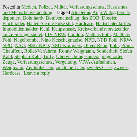
Posted in
Medien
,
Polizei, Militär, Verfassungsschutz
,
Rassismus
und Menschenverachtung
|
Tagged
Ali Demir
,
Anja Wittig
,
bereits
deponiert
,
Böhnhardt
,
Bombenanschlag
,
das ZOB
,
Dossier
,
Fluchträder
,
Halten Sie die Füße still
,
Hardcase
,
Hartschalenkoffer
,
Immobilienmakler
,
Kahl
,
Keupstrasse
,
Kreisverbandsvorsitzender
,
kurze Springerstiefel
,
LfV NRW
,
London
,
Mathias Pohl
,
Matthias
Pohl
,
Nagelbombe
,
Nino Ketschagmadse
,
NPD
,
NPD Pohl
,
NRW-
NPD
,
NSU
,
NSU NPD
,
NSU-Komplex
,
Oliver Renn
,
Pohl
,
Promi-
Chauffeur
,
Rollei-Verfahren
,
Ronny Weigmann
,
Sonderheft
,
Stefan
Kahl
,
Stephan Kahl
,
Tuffy
,
Überwachungskamera
,
ungehörter
Zeuge
,
Verfassungsschutz
,
Vergeltung
,
VIVA-Aufnahmen
,
Weigmann
,
Zivilpolizisten
,
zu kleine Täter
,
zweites Case
,
zweites
Hardcase
|
Leave a reply