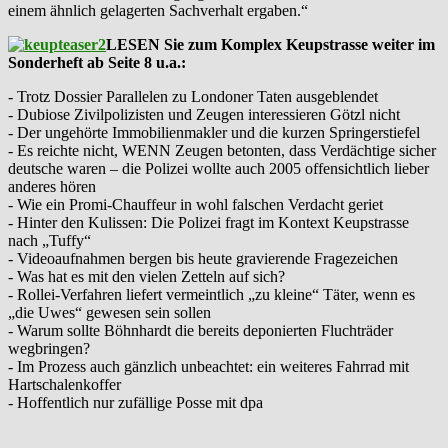
einem ähnlich gelagerten Sachverhalt ergaben.“
LESEN Sie zum Komplex Keupstrasse weiter im
Sonderheft ab Seite 8 u.a.:
- Trotz Dossier Parallelen zu Londoner Taten ausgeblendet
- Dubiose Zivilpolizisten und Zeugen interessieren Götzl nicht
- Der ungehörte Immobilienmakler und die kurzen Springerstiefel
- Es reichte nicht, WENN Zeugen betonten, dass Verdächtige sicher
deutsche waren – die Polizei wollte auch 2005 offensichtlich lieber
anderes hören
- Wie ein Promi-Chauffeur in wohl falschen Verdacht geriet
- Hinter den Kulissen: Die Polizei fragt im Kontext Keupstrasse
nach „Tuffy“
- Videoaufnahmen bergen bis heute gravierende Fragezeichen
- Was hat es mit den vielen Zetteln auf sich?
- Rollei-Verfahren liefert vermeintlich „zu kleine“ Täter, wenn es
„die Uwes“ gewesen sein sollen
- Warum sollte Böhnhardt die bereits deponierten Fluchträder
wegbringen?
- Im Prozess auch gänzlich unbeachtet: ein weiteres Fahrrad mit
Hartschalenkoffer
- Hoffentlich nur zufällige Posse mit dpa