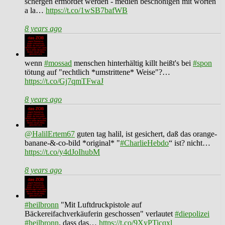
schergen ermordet werden - medien beschönigen mit worten
a la…
https://t.co/1wSB7bafWB
8 years ago
wenn
#mossad
menschen hinterhältig killt heißt's bei
#spon
tötung auf "rechtlich *umstrittene* Weise"?…
https://t.co/Gj7qmTFwaJ
8 years ago
@HalilErtem67
guten tag halil, ist gesichert, daß das orange-
banane-&-co-bild *original* "
#CharlieHebdo
“ ist? nicht…
https://t.co/y4dJoIhubM
8 years ago
#heilbronn
"Mit Luftdruckpistole auf
Bäckereifachverkäuferin geschossen" verlautet
#diepolizei
#heilbronn
. dass das…
https://t.co/9XyPTicqxl