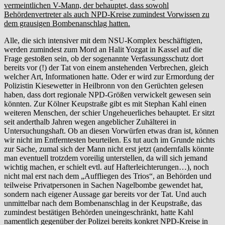
vermeintlichen V-Mann, der behauptet, dass sowohl
Behördenvertreter als auch NPD-Kreise zumindest Vorwissen zu
dem grausigen Bombenanschlag hatten.
Alle, die sich intensiver mit dem NSU-Komplex beschäftigten,
werden zumindest zum Mord an Halit Yozgat in Kassel auf die
Frage gestoßen sein, ob der sogenannte Verfassungsschutz dort
bereits vor (!) der Tat von einem anstehenden Verbrechen, gleich
welcher Art, Informationen hatte. Oder er wird zur Ermordung der
Polizistin Kiesewetter in Heilbronn von den Gerüchten gelesen
haben, dass dort regionale NPD-Größen verwickelt gewesen sein
könnten. Zur Kölner Keupstraße gibt es mit Stephan Kahl einen
weiteren Menschen, der schier Ungeheuerliches behauptet. Er sitzt
seit anderthalb Jahren wegen angeblicher Zuhälterei in
Untersuchungshaft. Ob an diesen Vorwürfen etwas dran ist, können
wir nicht im Entferntesten beurteilen. Es tut auch im Grunde nichts
zur Sache, zumal sich der Mann nicht erst jetzt (andernfalls könnte
man eventuell trotzdem voreilig unterstellen, da will sich jemand
wichtig machen, er schielt evtl. auf Hafterleichterungen…), noch
nicht mal erst nach dem „Auffliegen des Trios“, an Behörden und
teilweise Privatpersonen in Sachen Nagelbombe gewendet hat,
sondern nach eigener Aussage gar bereits vor der Tat. Und auch
unmittelbar nach dem Bombenanschlag in der Keupstraße, das
zumindest bestätigen Behörden uneingeschränkt, hatte Kahl
namentlich gegenüber der Polizei bereits konkret NPD-Kreise in