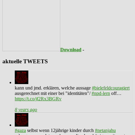
Download
-
aktuelle TWEETS
kann und jmd. erklären, welche aussage
#bielefeldcouragiert
ausgerechnet mit einer bei "identitäten"/
#npd-lern
off…
https://t.co/jf2Rx3BGRv
8 years ago
#gaza
selbst wenn 12jährige kinder durch
#netanjahu