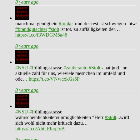
8 years ago
manchmal genügt ein
#funke
. und der rest ist schweigen. btw:
#brandgutachter
#stolt
ist tot. zu auffälligkeiten der…
https://t.co/f3WDGM5a46
8 years ago
#NSU
#fr
ühlingsstrasse
#zauberauto
#Stolt
- hat jmd. 'ne
aktuelle zahl für uns, wieviele mesnchen im umfeld und
ode…
https://t.co/VNwcxkGs5P
8 years ago
#NSU
#fr
ühlingsstrasse
wahrscheinlichkeiten/unmöglichkeiten "Herr
#Stolt
...wird
sich wohl nicht mehr kritisch dazu…
https://t.co/AbGFfuq2vB
8 years ago