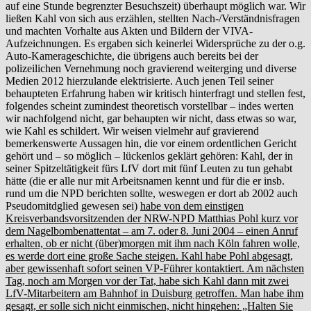
auf eine Stunde begrenzter Besuchszeit) überhaupt möglich war. Wir
ließen Kahl von sich aus erzählen, stellten Nach-/Verständnisfragen
und machten Vorhalte aus Akten und Bildern der VIVA-
Aufzeichnungen. Es ergaben sich keinerlei Widersprüche zu der o.g.
Auto-Kamerageschichte, die übrigens auch bereits bei der
polizeilichen Vernehmung noch gravierend weiterging und diverse
Medien 2012 hierzulande elektrisierte. Auch jenen Teil seiner
behaupteten Erfahrung haben wir kritisch hinterfragt und stellen fest,
folgendes scheint zumindest theoretisch vorstellbar – indes werten
wir nachfolgend nicht, gar behaupten wir nicht, dass etwas so war,
wie Kahl es schildert. Wir weisen vielmehr auf gravierend
bemerkenswerte Aussagen hin, die vor einem ordentlichen Gericht
gehört und – so möglich – lückenlos geklärt gehören: Kahl, der in
seiner Spitzeltätigkeit fürs LfV dort mit fünf Leuten zu tun gehabt
hätte (die er alle nur mit Arbeitsnamen kennt und für die er insb.
rund um die NPD berichten sollte, weswegen er dort ab 2002 auch
Pseudomitdglied gewesen sei)
habe von dem einstigen
Kreisverbandsvorsitzenden der NRW-NPD Matthias Pohl kurz vor
dem Nagelbombenattentat – am 7. oder 8. Juni 2004 – einen Anruf
erhalten, ob er nicht (über)morgen mit ihm nach Köln fahren wolle,
es werde dort eine große Sache steigen. Kahl habe Pohl abgesagt,
aber gewissenhaft sofort seinen VP-Führer kontaktiert. Am nächsten
Tag, noch am Morgen vor der Tat, habe sich Kahl dann mit zwei
LfV-Mitarbeitern am Bahnhof in Duisburg getroffen. Man habe ihm
gesagt, er solle sich nicht einmischen, nicht hingehen: „Halten Sie