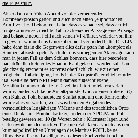
die Füße still!“.
Als er dann am frühen Abend von der verheerenden
Bombenexplosion gehört und auch noch einen „euphorischen“
Anruf von Pohl bekommen habe, dass es schade sei, dass er nicht
mitgekommen sei, machte Kahl nach eigener Aussage eine Anzeige
und belastete neben Pohl auch seinen VP-Führer, weil der von ihm
ja gewarnt war und das Ganze aber nicht verhindert hätte. Das LfV
habe dann bis in die Gegenwart alles dafür getan ihn „komplett als
Spinner“ abzustempeln. Nach der uns vorliegenden Aktenlage kann
man in jedem Fall zu dem Schluss kommen, dass hier besonders
nachdrücklich kein gutes Haar an Kahl gelassen werden soll. Und
gleichzeitig erscheint es extremst oberflächlich, wie zu einer
möglichen Tatbeteiligung Pohls in der Keupstraße ermittelt wurde:
u.a. weil eine dem NPD-Mann damals zugeschriebene
Mobilfunknummer nicht zur Tatzeit im Tatortumfeld registriert
wurde, fänden sich keine Anhaltspunkte. Und zu einer früheren (!)
von Kahl zu Pohl behaupteten Straftat rund um eine Rohrbombe
wurde alles verworfen, weil zwischen den Angaben des
vermeintlichen langjährigen VManns und des tatsächlichen Ortes
eines Delikts mit Bombenbastelei, an dem der NPD-Mann Pohl
beteiligt gewesen sei, 10 (in Worten zehn!) Kilometer lagen „und
sich sowohl aus den noch verfügbaren Fallakten als auch aus den
kriminalpolizeilichen Unterlagen des Matthias POHL keine
Hinweise auf seine Beteiligung an diesem Sachverhalt noch an