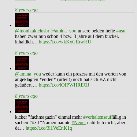
8 years ago
@monikakleinsbr
@amina_you
unsere beiden hefte
#nsu
haben zwar nun schon 4 bzw. 3 jahre auf dem buckel,
inhaltlich…
https://t.co/wkKxGErwHU
8 years ago
@amina_you
weder kann ein prozess mit den worten von
angeklagten *enden* (urteil!) noch hat sich BZ nicht
geäußert.…
https://t.co/lOIPWHREQJ
8 years ago
kicker "fachmagazin" einmal mehr
#verhaltensauff
ällig in
sachen #özil "Namen nannte
#Neuer
natürlich nicht, aber
da…
https://t.co/3l1VeEnK1q