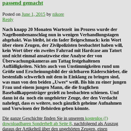
passend gemacht
Posted on
June 1, 2015
by
nikore
Reply
Nach knapp 20 Monaten Wartezeit im Prozess wurde der
Nagelbombenanschlag nun in wenigen Verhandlungstagen
abgehakt. Was bleibt, ist ein fader Beigeschmack: kein Wort
über einen Zeugen, der Zivilpolizisten beobachtet
haben will,
kein Wort über ein zweites Fahrrad mit Hardcase am Tatort
und nicht einmal ansatzweise eine Analyse der von
Überwachungskameras am Tattag festgehaltenen
Auffälligkeiten. Nichts auch von Unstimmigkeiten rund um
Größe und Erscheinungsbild der sichtbaren Räderschieber, die
bestenfalls schwerlich mit dem in Einklang zu bringen sind,
was man von den beiden „Uwes“ weiß. Bis hin zu einer jungen
Frau und einem jungen Mann, die die fraglichen
Baseballkappenträger gezielt zu beobachten schienen. Und
dann ist da noch ein ungehörter Zeuge, der den Verdacht
nahelegt, dass es weitere, noch gänzlich geheime Aufnahmen
und Vorwissen der Behörden geben könnte.
Die ganze Geschichte finden Sie in unserem
kostenlos (!)
downloadbaren Sonderheft ab Seite 8
, nachfolgend als Auszug
daraus der Artikelteil über den ungehörten Zeugen, einen