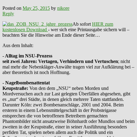
Posted on
May 25, 2015
by
nikore
Reply
Ab sofort
HIER zum
kostenlosen Download
- wer sich eine Printausgabe sichern will –
beachten Sie die Hinweise am Ende dieser Seite…
Aus dem Inhalt:
- Alltag im NSU-Prozess
seit zwei Jahren: Vertagen, Verhindern und Vertuschen
; nicht
mal mehr die Nebenkläger-Anwälte tragen viel zur Aufklärung bei –
aber theoretisch ist noch Hoffnung.
- Nagelbombenattentat
Keupstraße:
Von den dem „NSU“ neben Morden und
Mordversuchen auch zur Last gelegten Überfällen abgesehen, gibt
es „nur“ drei Städte, in denen gleich mehrere Taten stattfanden.
Darunter Köln: zwei Bombenanschläge, 2001 und 2004. Beim
ersteren in einem Lebensmittelgeschäft in der Probsteigasse
entsprechen die von betroffenen Betreibern gemachten
Phantombilder nicht ansatzweise Böhnhardt oder Mundlos und beim
zweiten in der Keupstraße, einer in seiner Ausführung besonders
perfiden Tat, spielen neben allem auch die Politik und ein