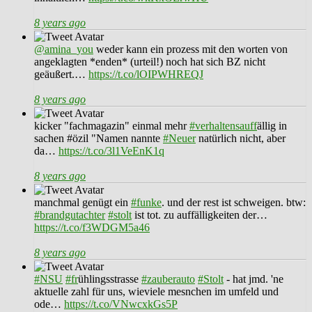
8 years ago
@amina_you
weder kann ein prozess mit den worten von
angeklagten *enden* (urteil!) noch hat sich BZ nicht
geäußert.…
https://t.co/lOIPWHREQJ
8 years ago
kicker "fachmagazin" einmal mehr
#verhaltensauff
ällig in
sachen #özil "Namen nannte
#Neuer
natürlich nicht, aber
da…
https://t.co/3l1VeEnK1q
8 years ago
manchmal genügt ein
#funke
. und der rest ist schweigen. btw:
#brandgutachter
#stolt
ist tot. zu auffälligkeiten der…
https://t.co/f3WDGM5a46
8 years ago
#NSU
#fr
ühlingsstrasse
#zauberauto
#Stolt
- hat jmd. 'ne
aktuelle zahl für uns, wieviele mesnchen im umfeld und
ode…
https://t.co/VNwcxkGs5P