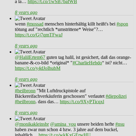
a la…
https://t.co/1wSB7bafWB
8 years ago
wenn
#mossad
menschen hinterhältig killt heißt's bei
#spon
tötung auf "rechtlich *umstrittene* Weise"?…
https://t.co/Gj7qmTFwaJ
8 years ago
@HalilErtem67
guten tag halil, ist gesichert, daß das orange-
banane-&-co-bild *original* "
#CharlieHebdo
“ ist? nicht…
https://t.co/y4dJoIhubM
8 years ago
#heilbronn
"Mit Luftdruckpistole auf
Bäckereifachverkäuferin geschossen" verlautet
#diepolizei
#heilbronn
. dass das…
https://t.co/9XyPTicqxl
8 years ago
@monikakleinsbr
@amina_you
unsere beiden hefte
#nsu
haben zwar nun schon 4 bzw. 3 jahre auf dem buckel,
inhaltlich…
https://t.co/wkKxGErwHU