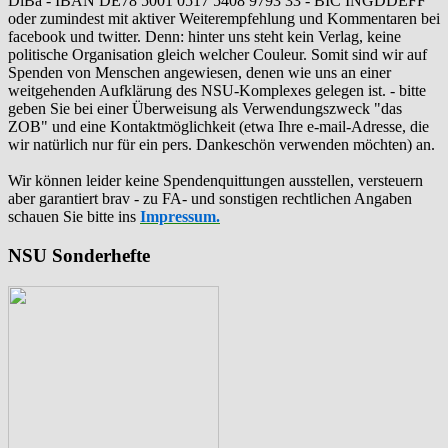
DiBa - IBAN DE78 5001 0517 5408 9793 33 - BIC INGDDEFF
oder zumindest mit aktiver Weiterempfehlung und Kommentaren bei
facebook und twitter. Denn: hinter uns steht kein Verlag, keine
politische Organisation gleich welcher Couleur. Somit sind wir auf
Spenden von Menschen angewiesen, denen wie uns an einer
weitgehenden Aufklärung des NSU-Komplexes gelegen ist. - bitte
geben Sie bei einer Überweisung als Verwendungszweck "das
ZOB" und eine Kontaktmöglichkeit (etwa Ihre e-mail-Adresse, die
wir natürlich nur für ein pers. Dankeschön verwenden möchten) an.
Wir können leider keine Spendenquittungen ausstellen, versteuern
aber garantiert brav - zu FA- und sonstigen rechtlichen Angaben
schauen Sie bitte ins
Impressum.
NSU Sonderhefte