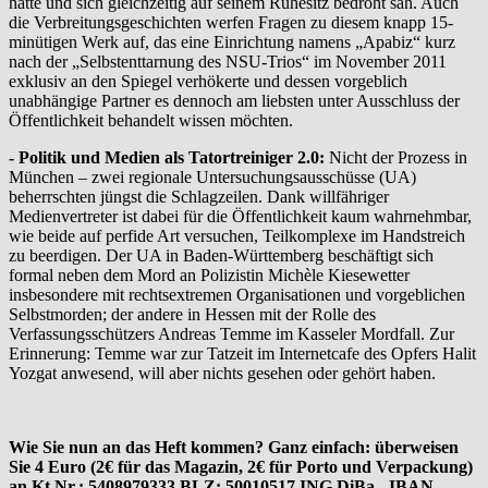
hatte und sich gleichzeitig auf seinem Ruhesitz bedroht sah. Auch
die Verbreitungsgeschichten werfen Fragen zu diesem knapp 15-
minütigen Werk auf, das eine Einrichtung namens „Apabiz“ kurz
nach der „Selbstenttarnung des NSU-Trios“ im November 2011
exklusiv an den Spiegel verhökerte und dessen vorgeblich
unabhängige Partner es dennoch am liebsten unter Ausschluss der
Öffentlichkeit behandelt wissen möchten.
- Politik und Medien als Tatortreiniger 2.0:
Nicht der Prozess in
München – zwei regionale Untersuchungsausschüsse (UA)
beherrschten jüngst die Schlagzeilen. Dank willfähriger
Medienvertreter ist dabei für die Öffentlichkeit kaum wahrnehmbar,
wie beide auf perfide Art versuchen, Teilkomplexe im Handstreich
zu beerdigen. Der UA in Baden-Württemberg beschäftigt sich
formal neben dem Mord an Polizistin Michèle Kiesewetter
insbesondere mit rechtsextremen Organisationen und vorgeblichen
Selbstmorden; der andere in Hessen mit der Rolle des
Verfassungsschützers Andreas Temme im Kasseler Mordfall. Zur
Erinnerung: Temme war zur Tatzeit im Internetcafe des Opfers Halit
Yozgat anwesend, will aber nichts gesehen oder gehört haben.
Wie Sie nun an das Heft kommen? Ganz einfach: überweisen
Sie 4 Euro (2€ für das Magazin, 2€ für Porto und Verpackung)
an Kt.Nr.: 5408979333 BLZ: 50010517 ING DiBa - IBAN