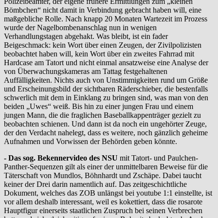
Polizeibeamter, der eigene frühere Ermittlungen zum „kleinen
Bömbchen“ nicht damit in Verbindung gebracht haben will, eine
maßgebliche Rolle. Nach knapp 20 Monaten Wartezeit im Prozess
wurde der Nagelbombenanschlag nun in wenigen
Verhandlungstagen abgehakt. Was bleibt, ist ein fader
Beigeschmack: kein Wort über einen Zeugen, der Zivilpolizisten
beobachtet haben will, kein Wort über ein zweites Fahrrad mit
Hardcase am Tatort und nicht einmal ansatzweise eine Analyse der
von Überwachungskameras am Tattag festgehaltenen
Auffälligkeiten. Nichts auch von Unstimmigkeiten rund um Größe
und Erscheinungsbild der sichtbaren Räderschieber, die bestenfalls
schwerlich mit dem in Einklang zu bringen sind, was man von den
beiden „Uwes“ weiß. Bis hin zu einer jungen Frau und einem
jungen Mann, die die fraglichen Baseballkappenträger gezielt zu
beobachten schienen. Und dann ist da noch ein ungehörter Zeuge,
der den Verdacht nahelegt, dass es weitere, noch gänzlich geheime
Aufnahmen und Vorwissen der Behörden geben könnte.
- Das sog. Bekennervideo des NSU
mit Tatort- und Paulchen-
Panther-Sequenzen gilt als einer der unmittelbaren Beweise für die
Täterschaft von Mundlos, Böhnhardt und Zschäpe. Dabei taucht
keiner der Drei darin namentlich auf. Das zeitgeschichtliche
Dokument, welches das ZOB unlängst bei youtube 1:1 einstellte, ist
vor allem deshalb interessant, weil es kokettiert, dass die rosarote
Hauptfigur einerseits staatlichen Zuspruch bei seinen Verbrechen