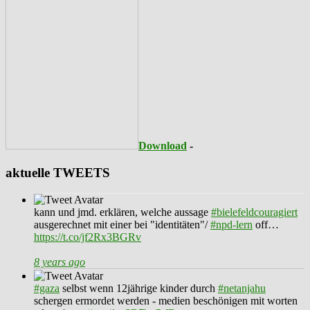
Download
-
aktuelle TWEETS
kann und jmd. erklären, welche aussage
#bielefeldcouragiert
ausgerechnet mit einer bei "identitäten"/
#npd-lern
off…
https://t.co/jf2Rx3BGRv
8 years ago
#gaza
selbst wenn 12jährige kinder durch
#netanjahu
schergen ermordet werden - medien beschönigen mit worten