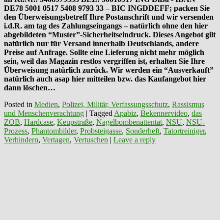
DE78 5001 0517 5408 9793 33 – BIC INGDDEFF; packen Sie
den Überweisungsbetreff Ihre Postanschrift und wir versenden
i.d.R. am tag des Zahlungseingangs – natürlich ohne den hier
abgebildeten “Muster”-Sicherheitseindruck. Dieses Angebot gilt
natürlich nur für Versand innerhalb Deutschlands, andere
Preise auf Anfrage. Sollte eine Lieferung nicht mehr möglich
sein, weil das Magazin restlos vergriffen ist, erhalten Sie Ihre
Überweisung natürlich zurück. Wir werden ein “Ausverkauft”
natürlich auch asap hier mitteilen bzw. das Kaufangebot hier
dann löschen…
Posted in
Medien
,
Polizei, Militär, Verfassungsschutz
,
Rassismus
und Menschenverachtung
|
Tagged
Apabiz
,
Bekennervideo
,
das
ZOB
,
Hardcase
,
Keupstraße
,
Nagelbombenattentat
,
NSU
,
NSU-
Prozess
,
Phantombilder
,
Probsteigasse
,
Sonderheft
,
Tatortreiniger
,
Verhindern
,
Vertagen
,
Vertuschen
|
Leave a reply