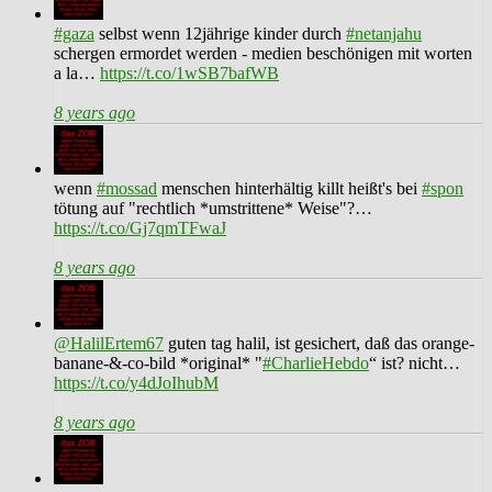
#gaza
selbst wenn 12jährige kinder durch
#netanjahu
schergen ermordet werden - medien beschönigen mit worten
a la…
https://t.co/1wSB7bafWB
8 years ago
wenn
#mossad
menschen hinterhältig killt heißt's bei
#spon
tötung auf "rechtlich *umstrittene* Weise"?…
https://t.co/Gj7qmTFwaJ
8 years ago
@HalilErtem67
guten tag halil, ist gesichert, daß das orange-
banane-&-co-bild *original* "
#CharlieHebdo
“ ist? nicht…
https://t.co/y4dJoIhubM
8 years ago