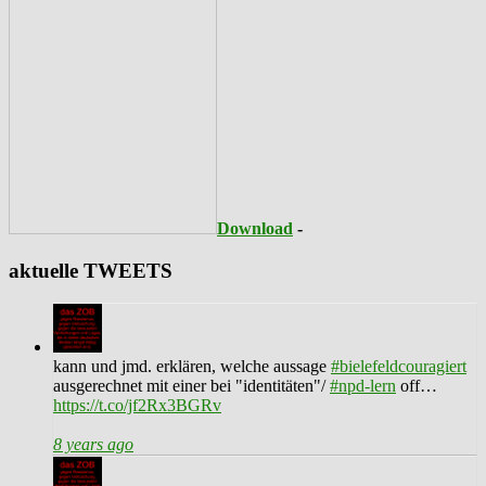
Download
-
aktuelle TWEETS
kann und jmd. erklären, welche aussage
#bielefeldcouragiert
ausgerechnet mit einer bei "identitäten"/
#npd-lern
off…
https://t.co/jf2Rx3BGRv
8 years ago