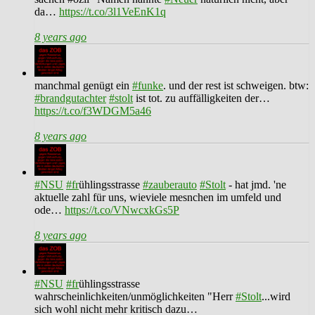
da…
https://t.co/3l1VeEnK1q
8 years ago
manchmal genügt ein
#funke
. und der rest ist schweigen. btw:
#brandgutachter
#stolt
ist tot. zu auffälligkeiten der…
https://t.co/f3WDGM5a46
8 years ago
#NSU
#fr
ühlingsstrasse
#zauberauto
#Stolt
- hat jmd. 'ne
aktuelle zahl für uns, wieviele mesnchen im umfeld und
ode…
https://t.co/VNwcxkGs5P
8 years ago
#NSU
#fr
ühlingsstrasse
wahrscheinlichkeiten/unmöglichkeiten "Herr
#Stolt
...wird
sich wohl nicht mehr kritisch dazu…