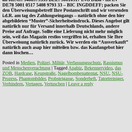
DE78 5001 0517 5408 9793 33 – BIC INGDDEFF; packen Sie
den Überweisungsbetreff Ihre Postanschrift und wir versenden
i.d.R. am tag des Zahlungseingangs – natürlich ohne den hier
abgebildeten “Muster”-Sicherheitseindruck. Dieses Angebot gilt
natürlich nur für Versand innerhalb Deutschlands, andere
Preise auf Anfrage. Sollte eine Lieferung nicht mehr möglich
sein, weil das Magazin restlos vergriffen ist, erhalten Sie Ihre
Überweisung natürlich zurück. Wir werden ein “Ausverkauft”
natürlich auch asap hier mitteilen bzw. das Kaufangebot hier
dann löschen…
Posted in
Medien
,
Polizei, Militär, Verfassungsschutz
,
Rassismus
und Menschenverachtung
|
Tagged
Apabiz
,
Bekennervideo
,
das
ZOB
,
Hardcase
,
Keupstraße
,
Nagelbombenattentat
,
NSU
,
NSU-
Prozess
,
Phantombilder
,
Probsteigasse
,
Sonderheft
,
Tatortreiniger
,
Verhindern
,
Vertagen
,
Vertuschen
|
Leave a reply