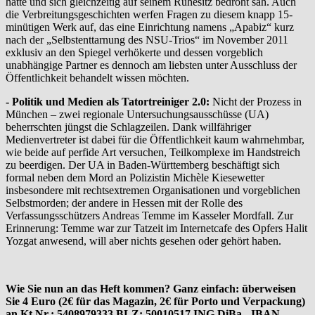
hatte und sich gleichzeitig auf seinem Ruhesitz bedroht sah. Auch
die Verbreitungsgeschichten werfen Fragen zu diesem knapp 15-
minütigen Werk auf, das eine Einrichtung namens „Apabiz“ kurz
nach der „Selbstenttarnung des NSU-Trios“ im November 2011
exklusiv an den Spiegel verhökerte und dessen vorgeblich
unabhängige Partner es dennoch am liebsten unter Ausschluss der
Öffentlichkeit behandelt wissen möchten.
- Politik und Medien als Tatortreiniger 2.0:
Nicht der Prozess in
München – zwei regionale Untersuchungsausschüsse (UA)
beherrschten jüngst die Schlagzeilen. Dank willfähriger
Medienvertreter ist dabei für die Öffentlichkeit kaum wahrnehmbar,
wie beide auf perfide Art versuchen, Teilkomplexe im Handstreich
zu beerdigen. Der UA in Baden-Württemberg beschäftigt sich
formal neben dem Mord an Polizistin Michèle Kiesewetter
insbesondere mit rechtsextremen Organisationen und vorgeblichen
Selbstmorden; der andere in Hessen mit der Rolle des
Verfassungsschützers Andreas Temme im Kasseler Mordfall. Zur
Erinnerung: Temme war zur Tatzeit im Internetcafe des Opfers Halit
Yozgat anwesend, will aber nichts gesehen oder gehört haben.
Wie Sie nun an das Heft kommen? Ganz einfach: überweisen
Sie 4 Euro (2€ für das Magazin, 2€ für Porto und Verpackung)
an Kt.Nr.: 5408979333 BLZ: 50010517 ING DiBa - IBAN