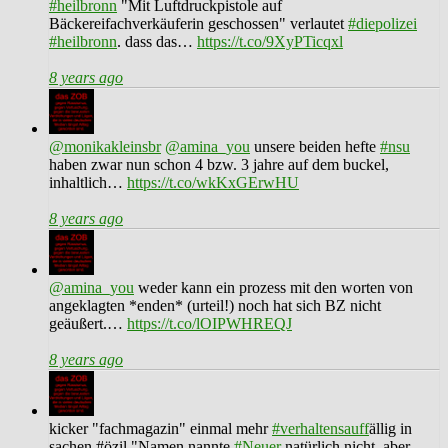
#heilbronn
"Mit Luftdruckpistole auf
Bäckereifachverkäuferin geschossen" verlautet
#diepolizei
#heilbronn
. dass das…
https://t.co/9XyPTicqxl
8 years ago
@monikakleinsbr
@amina_you
unsere beiden hefte
#nsu
haben zwar nun schon 4 bzw. 3 jahre auf dem buckel,
inhaltlich…
https://t.co/wkKxGErwHU
8 years ago
@amina_you
weder kann ein prozess mit den worten von
angeklagten *enden* (urteil!) noch hat sich BZ nicht
geäußert.…
https://t.co/lOIPWHREQJ
8 years ago
kicker "fachmagazin" einmal mehr
#verhaltensauff
ällig in
sachen #özil "Namen nannte
#Neuer
natürlich nicht, aber