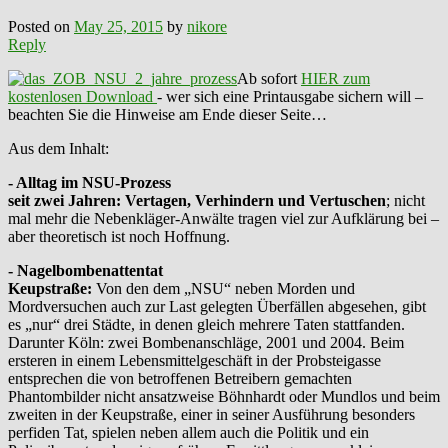
Posted on
May 25, 2015
by
nikore
Reply
Ab sofort
HIER zum
kostenlosen Download
- wer sich eine Printausgabe sichern will –
beachten Sie die Hinweise am Ende dieser Seite…
Aus dem Inhalt:
- Alltag im NSU-Prozess
seit zwei Jahren: Vertagen, Verhindern und Vertuschen
; nicht
mal mehr die Nebenkläger-Anwälte tragen viel zur Aufklärung bei –
aber theoretisch ist noch Hoffnung.
- Nagelbombenattentat
Keupstraße:
Von den dem „NSU“ neben Morden und
Mordversuchen auch zur Last gelegten Überfällen abgesehen, gibt
es „nur“ drei Städte, in denen gleich mehrere Taten stattfanden.
Darunter Köln: zwei Bombenanschläge, 2001 und 2004. Beim
ersteren in einem Lebensmittelgeschäft in der Probsteigasse
entsprechen die von betroffenen Betreibern gemachten
Phantombilder nicht ansatzweise Böhnhardt oder Mundlos und beim
zweiten in der Keupstraße, einer in seiner Ausführung besonders
perfiden Tat, spielen neben allem auch die Politik und ein