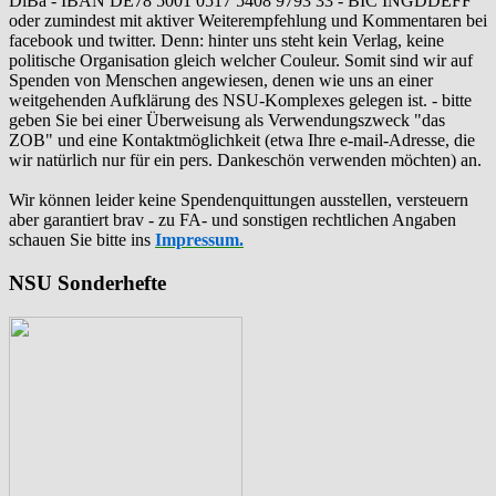
DiBa - IBAN DE78 5001 0517 5408 9793 33 - BIC INGDDEFF
oder zumindest mit aktiver Weiterempfehlung und Kommentaren bei
facebook und twitter. Denn: hinter uns steht kein Verlag, keine
politische Organisation gleich welcher Couleur. Somit sind wir auf
Spenden von Menschen angewiesen, denen wie uns an einer
weitgehenden Aufklärung des NSU-Komplexes gelegen ist. - bitte
geben Sie bei einer Überweisung als Verwendungszweck "das
ZOB" und eine Kontaktmöglichkeit (etwa Ihre e-mail-Adresse, die
wir natürlich nur für ein pers. Dankeschön verwenden möchten) an.
Wir können leider keine Spendenquittungen ausstellen, versteuern
aber garantiert brav - zu FA- und sonstigen rechtlichen Angaben
schauen Sie bitte ins
Impressum.
NSU Sonderhefte