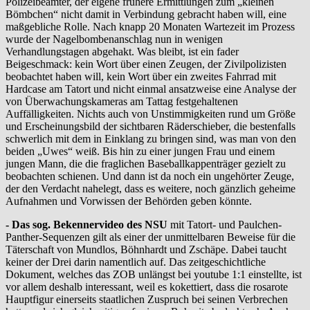
Polizeibeamter, der eigene frühere Ermittlungen zum „kleinen
Bömbchen“ nicht damit in Verbindung gebracht haben will, eine
maßgebliche Rolle. Nach knapp 20 Monaten Wartezeit im Prozess
wurde der Nagelbombenanschlag nun in wenigen
Verhandlungstagen abgehakt. Was bleibt, ist ein fader
Beigeschmack: kein Wort über einen Zeugen, der Zivilpolizisten
beobachtet haben will, kein Wort über ein zweites Fahrrad mit
Hardcase am Tatort und nicht einmal ansatzweise eine Analyse der
von Überwachungskameras am Tattag festgehaltenen
Auffälligkeiten. Nichts auch von Unstimmigkeiten rund um Größe
und Erscheinungsbild der sichtbaren Räderschieber, die bestenfalls
schwerlich mit dem in Einklang zu bringen sind, was man von den
beiden „Uwes“ weiß. Bis hin zu einer jungen Frau und einem
jungen Mann, die die fraglichen Baseballkappenträger gezielt zu
beobachten schienen. Und dann ist da noch ein ungehörter Zeuge,
der den Verdacht nahelegt, dass es weitere, noch gänzlich geheime
Aufnahmen und Vorwissen der Behörden geben könnte.
- Das sog. Bekennervideo des NSU
mit Tatort- und Paulchen-
Panther-Sequenzen gilt als einer der unmittelbaren Beweise für die
Täterschaft von Mundlos, Böhnhardt und Zschäpe. Dabei taucht
keiner der Drei darin namentlich auf. Das zeitgeschichtliche
Dokument, welches das ZOB unlängst bei youtube 1:1 einstellte, ist
vor allem deshalb interessant, weil es kokettiert, dass die rosarote
Hauptfigur einerseits staatlichen Zuspruch bei seinen Verbrechen