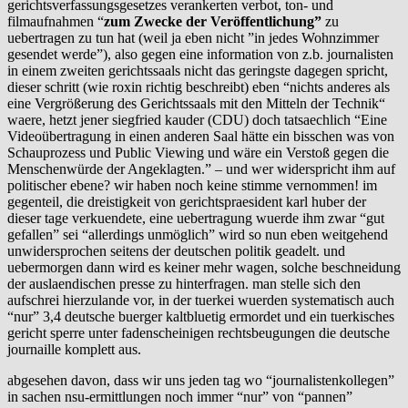
gerichtsverfassungsgesetzes verankerten verbot, ton- und
filmaufnahmen “
zum Zwecke der Veröffentlichung”
zu
uebertragen zu tun hat (weil ja eben nicht ”in jedes Wohnzimmer
gesendet werde”), also gegen eine information von z.b. journalisten
in einem zweiten gerichtssaals nicht das geringste dagegen spricht,
dieser schritt (wie roxin richtig beschreibt) eben “nichts anderes als
eine Vergrößerung des Gerichtssaals mit den Mitteln der Technik“
waere, hetzt jener siegfried kauder (CDU) doch tatsaechlich “Eine
Videoübertragung in einen anderen Saal hätte ein bisschen was von
Schauprozess und Public Viewing und wäre ein Verstoß gegen die
Menschenwürde der Angeklagten.” – und wer widerspricht ihm auf
politischer ebene? wir haben noch keine stimme vernommen! im
gegenteil, die dreistigkeit von gerichtspraesident karl huber der
dieser tage verkuendete, eine uebertragung wuerde ihm zwar “gut
gefallen” sei “allerdings unmöglich” wird so nun eben weitgehend
unwidersprochen seitens der deutschen politik geadelt. und
uebermorgen dann wird es keiner mehr wagen, solche beschneidung
der auslaendischen presse zu hinterfragen. man stelle sich den
aufschrei hierzulande vor, in der tuerkei wuerden systematisch auch
“nur” 3,4 deutsche buerger kaltbluetig ermordet und ein tuerkisches
gericht sperre unter fadenscheinigen rechtsbeugungen die deutsche
journaille komplett aus.
abgesehen davon, dass wir uns jeden tag wo “journalistenkollegen”
in sachen nsu-ermittlungen noch immer “nur” von “pannen”