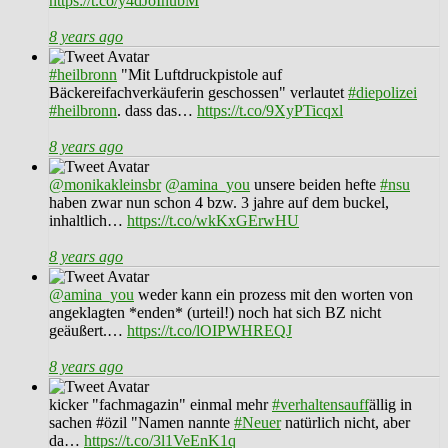
https://t.co/y4dJoIhubM
8 years ago
#heilbronn
"Mit Luftdruckpistole auf
Bäckereifachverkäuferin geschossen" verlautet
#diepolizei
#heilbronn
. dass das…
https://t.co/9XyPTicqxl
8 years ago
@monikakleinsbr
@amina_you
unsere beiden hefte
#nsu
haben zwar nun schon 4 bzw. 3 jahre auf dem buckel,
inhaltlich…
https://t.co/wkKxGErwHU
8 years ago
@amina_you
weder kann ein prozess mit den worten von
angeklagten *enden* (urteil!) noch hat sich BZ nicht
geäußert.…
https://t.co/lOIPWHREQJ
8 years ago
kicker "fachmagazin" einmal mehr
#verhaltensauff
ällig in
sachen #özil "Namen nannte
#Neuer
natürlich nicht, aber
da…
https://t.co/3l1VeEnK1q