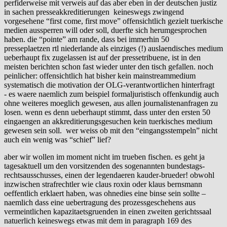
perfiderweise mit verweis auf das aber eben in der deutschen justiz
in sachen presseakkreditierungen keineswegs zwingend
vorgesehene “first come, first move” offensichtlich gezielt tuerkische
medien aussperren will oder soll, duerfte sich herumgesprochen
haben. die “pointe” am rande, dass bei immerhin 50
presseplaetzen rtl niederlande als einziges (!) auslaendisches medium
ueberhaupt fix zugelassen ist auf der pressetribuene, ist in den
meisten berichten schon fast wieder unter den tisch gefallen. noch
peinlicher: offensichtlich hat bisher kein mainstreammedium
systematisch die motivation der OLG-verantwortlichen hinterfragt
- es waere naemlich zum beispiel formaljuristisch offenkundig auch
ohne weiteres moeglich gewesen, aus allen journalistenanfragen zu
losen. wenn es denn ueberhaupt stimmt, dass unter den ersten 50
eingaengen an akkreditierungsgesuchen kein tuerkisches medium
gewesen sein soll. wer weiss ob mit den “eingangsstempeln” nicht
auch ein wenig was “schief” lief?
aber wir wollen im moment nicht im trueben fischen. es geht ja
tagesaktuell um den vorsitzenden des sogenannten bundestags-
rechtsausschusses, einen der legendaeren kauder-brueder! obwohl
inzwischen strafrechtler wie claus roxin oder klaus bernsmann
oeffentlich erklaert haben, was ohnedies eine binse sein sollte –
naemlich dass eine uebertragung des prozessgeschehens aus
vermeintlichen kapazitaetsgruenden in einen zweiten gerichtssaal
natuerlich keineswegs etwas mit dem in paragraph 169 des