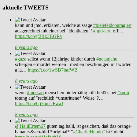
aktuelle TWEETS
kann und jmd. erklären, welche aussage
#bielefeldcouragiert
ausgerechnet mit einer bei "identitäten"/
#npd-lern
off…
https://t.co/jf2Rx3BGRv
8 years ago
#gaza
selbst wenn 12jährige kinder durch
#netanjahu
schergen ermordet werden - medien beschönigen mit worten
a la…
https://t.co/1wSB7bafWB
8 years ago
wenn
#mossad
menschen hinterhältig killt heißt's bei
#spon
tötung auf "rechtlich *umstrittene* Weise"?…
https://t.co/Gj7qmTFwaJ
8 years ago
@HalilErtem67
guten tag halil, ist gesichert, daß das orange-
banane-&-co-bild *original* "
#CharlieHebdo
“ ist? nicht…