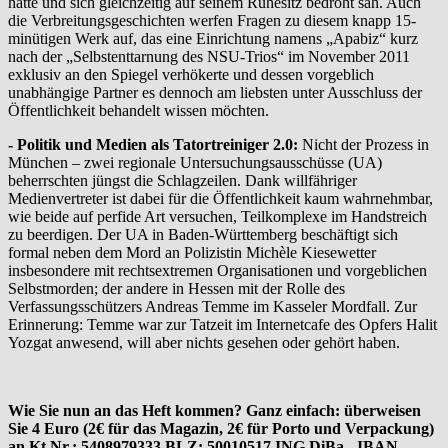
hatte und sich gleichzeitig auf seinem Ruhesitz bedroht sah. Auch
die Verbreitungsgeschichten werfen Fragen zu diesem knapp 15-
minütigen Werk auf, das eine Einrichtung namens „Apabiz“ kurz
nach der „Selbstenttarnung des NSU-Trios“ im November 2011
exklusiv an den Spiegel verhökerte und dessen vorgeblich
unabhängige Partner es dennoch am liebsten unter Ausschluss der
Öffentlichkeit behandelt wissen möchten.
- Politik und Medien als Tatortreiniger 2.0:
Nicht der Prozess in
München – zwei regionale Untersuchungsausschüsse (UA)
beherrschten jüngst die Schlagzeilen. Dank willfähriger
Medienvertreter ist dabei für die Öffentlichkeit kaum wahrnehmbar,
wie beide auf perfide Art versuchen, Teilkomplexe im Handstreich
zu beerdigen. Der UA in Baden-Württemberg beschäftigt sich
formal neben dem Mord an Polizistin Michèle Kiesewetter
insbesondere mit rechtsextremen Organisationen und vorgeblichen
Selbstmorden; der andere in Hessen mit der Rolle des
Verfassungsschützers Andreas Temme im Kasseler Mordfall. Zur
Erinnerung: Temme war zur Tatzeit im Internetcafe des Opfers Halit
Yozgat anwesend, will aber nichts gesehen oder gehört haben.
Wie Sie nun an das Heft kommen? Ganz einfach: überweisen
Sie 4 Euro (2€ für das Magazin, 2€ für Porto und Verpackung)
an Kt.Nr.: 5408979333 BLZ: 50010517 ING DiBa - IBAN