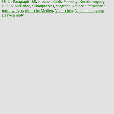
OLG
,
Paragraph 169
,
Prozess
,
Public Viewing
,
Rechtsbeugung
,
RTL Niederlande
,
Schauprozess
,
Siegfried Kauder
,
Strafrechtler
,
totschweigen
,
türkische Medien
,
Vertuschen
,
Videoübertragung
|
Leave a reply