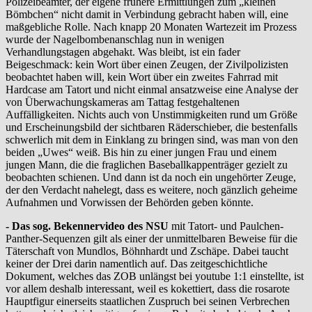
Polizeibeamter, der eigene frühere Ermittlungen zum „kleinen
Bömbchen“ nicht damit in Verbindung gebracht haben will, eine
maßgebliche Rolle. Nach knapp 20 Monaten Wartezeit im Prozess
wurde der Nagelbombenanschlag nun in wenigen
Verhandlungstagen abgehakt. Was bleibt, ist ein fader
Beigeschmack: kein Wort über einen Zeugen, der Zivilpolizisten
beobachtet haben will, kein Wort über ein zweites Fahrrad mit
Hardcase am Tatort und nicht einmal ansatzweise eine Analyse der
von Überwachungskameras am Tattag festgehaltenen
Auffälligkeiten. Nichts auch von Unstimmigkeiten rund um Größe
und Erscheinungsbild der sichtbaren Räderschieber, die bestenfalls
schwerlich mit dem in Einklang zu bringen sind, was man von den
beiden „Uwes“ weiß. Bis hin zu einer jungen Frau und einem
jungen Mann, die die fraglichen Baseballkappenträger gezielt zu
beobachten schienen. Und dann ist da noch ein ungehörter Zeuge,
der den Verdacht nahelegt, dass es weitere, noch gänzlich geheime
Aufnahmen und Vorwissen der Behörden geben könnte.
- Das sog. Bekennervideo des NSU
mit Tatort- und Paulchen-
Panther-Sequenzen gilt als einer der unmittelbaren Beweise für die
Täterschaft von Mundlos, Böhnhardt und Zschäpe. Dabei taucht
keiner der Drei darin namentlich auf. Das zeitgeschichtliche
Dokument, welches das ZOB unlängst bei youtube 1:1 einstellte, ist
vor allem deshalb interessant, weil es kokettiert, dass die rosarote
Hauptfigur einerseits staatlichen Zuspruch bei seinen Verbrechen