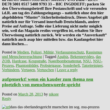
DE78 5001 0517 5408 9793 33 – BIC INGDDEFF; packen Sie
den Überweisungsbetreff Ihre Postanschrift und wir versenden
i.d.R. am tag des Zahlungseingangs – natürlich ohne den hier
abgebildeten “Muster”-Sicherheitseindruck. Dieses Angebot gilt
natürlich nur für Versand innerhalb Deutschlands, andere
Preise auf Anfrage. Sollte eine Lieferung nicht mehr möglich
sein, weil das Magazin restlos vergriffen ist, erhalten Sie Ihre
Überweisung natürlich zurück. Wir werden ein “Ausverkauft”
natürlich auch asap hier mitteilen bzw. das Kaufangebot hier
dann löschen…
Posted in
Medien
,
Polizei, Militär, Verfassungsschutz
,
Rassismus
und Menschenverachtung
|
Tagged
Apabiz
,
Bekennervideo
,
das
ZOB
,
Hardcase
,
Keupstraße
,
Nagelbombenattentat
,
NSU
,
NSU-
Prozess
,
Phantombilder
,
Probsteigasse
,
Sonderheft
,
Tatortreiniger
,
Verhindern
,
Vertagen
,
Vertuschen
|
Leave a reply
aufgemerkt! wenn ein kauder zum thema nsu
ploetzlich von menschenwuerde spricht
Posted on
March 28, 2013
by
nikore
Reply
dass das oberlandesgericht muenchen im sog. nsu-prozess