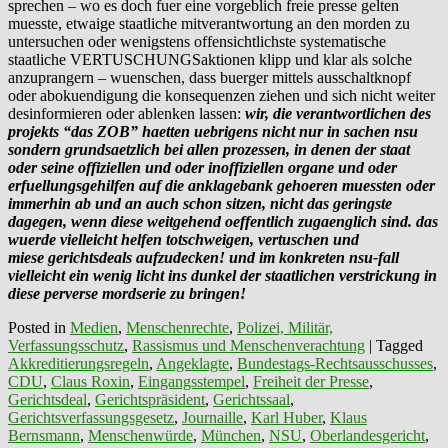
sprechen – wo es doch fuer eine vorgeblich freie presse gelten
muesste, etwaige staatliche mitverantwortung an den morden zu
untersuchen oder wenigstens offensichtlichste systematische
staatliche VERTUSCHUNGSaktionen klipp und klar als solche
anzuprangern – wuenschen, dass buerger mittels ausschaltknopf
oder abokuendigung die konsequenzen ziehen und sich nicht weiter
desinformieren oder ablenken lassen:
wir, die verantwortlichen des
projekts “das ZOB” haetten uebrigens nicht nur in sachen nsu
sondern grundsaetzlich
bei allen prozessen, in denen der staat
oder seine offiziellen und oder inoffiziellen organe und oder
erfuellungsgehilfen auf die anklagebank gehoeren muessten oder
immerhin ab und an auch schon sitzen, nicht das geringste
dagegen,
wenn
diese weitgehend oeffentlich zugaenglich sind. das
wuerde vielleicht helfen totschweigen, vertuschen und
miese gerichtsdeals aufzudecken! und im konkreten nsu-fall
vielleicht ein wenig licht ins dunkel der staatlichen verstrickung in
diese perverse mordserie zu bringen!
Posted in
Medien
,
Menschenrechte
,
Polizei, Militär,
Verfassungsschutz
,
Rassismus und Menschenverachtung
|
Tagged
Akkreditierungsregeln
,
Angeklagte
,
Bundestags-Rechtsausschusses
,
CDU
,
Claus Roxin
,
Eingangsstempel
,
Freiheit der Presse
,
Gerichtsdeal
,
Gerichtspräsident
,
Gerichtssaal
,
Gerichtsverfassungsgesetz
,
Journaille
,
Karl Huber
,
Klaus
Bernsmann
,
Menschenwürde
,
München
,
NSU
,
Oberlandesgericht
,