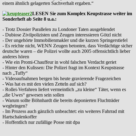
einem ähnlich gelagerten Sachverhalt ergaben.“
LESEN Sie zum Komplex Keupstrasse weiter im
Sonderheft ab Seite 8 u.a.:
- Trotz Dossier Parallelen zu Londoner Taten ausgeblendet
- Dubiose Zivilpolizisten und Zeugen interessieren Götzl nicht
- Der ungehörte Immobilienmakler und die kurzen Springerstiefel
- Es reichte nicht, WENN Zeugen betonten, dass Verdächtige sicher
deutsche waren – die Polizei wollte auch 2005 offensichtlich lieber
anderes hören
- Wie ein Promi-Chauffeur in wohl falschen Verdacht geriet
- Hinter den Kulissen: Die Polizei fragt im Kontext Keupstrasse
nach „Tuffy“
- Videoaufnahmen bergen bis heute gravierende Fragezeichen
- Was hat es mit den vielen Zetteln auf sich?
- Rollei-Verfahren liefert vermeintlich „zu kleine“ Täter, wenn es
„die Uwes“ gewesen sein sollen
- Warum sollte Böhnhardt die bereits deponierten Fluchträder
wegbringen?
- Im Prozess auch gänzlich unbeachtet: ein weiteres Fahrrad mit
Hartschalenkoffer
- Hoffentlich nur zufällige Posse mit dpa