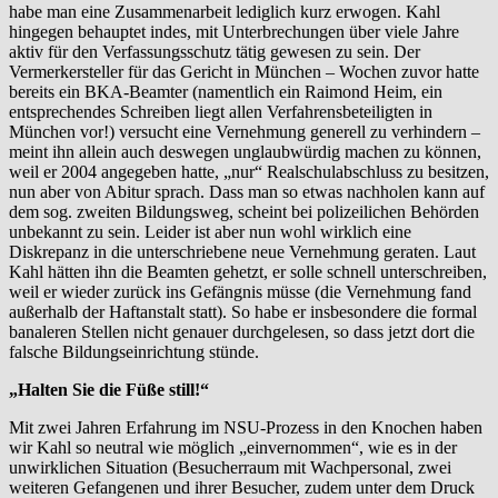
habe man eine Zusammenarbeit lediglich kurz erwogen. Kahl
hingegen behauptet indes, mit Unterbrechungen über viele Jahre
aktiv für den Verfassungsschutz tätig gewesen zu sein. Der
Vermerkersteller für das Gericht in München – Wochen zuvor hatte
bereits ein BKA-Beamter (namentlich ein Raimond Heim, ein
entsprechendes Schreiben liegt allen Verfahrensbeteiligten in
München vor!) versucht eine Vernehmung generell zu verhindern –
meint ihn allein auch deswegen unglaubwürdig machen zu können,
weil er 2004 angegeben hatte, „nur“ Realschulabschluss zu besitzen,
nun aber von Abitur sprach. Dass man so etwas nachholen kann auf
dem sog. zweiten Bildungsweg, scheint bei polizeilichen Behörden
unbekannt zu sein. Leider ist aber nun wohl wirklich eine
Diskrepanz in die unterschriebene neue Vernehmung geraten. Laut
Kahl hätten ihn die Beamten gehetzt, er solle schnell unterschreiben,
weil er wieder zurück ins Gefängnis müsse (die Vernehmung fand
außerhalb der Haftanstalt statt). So habe er insbesondere die formal
banaleren Stellen nicht genauer durchgelesen, so dass jetzt dort die
falsche Bildungseinrichtung stünde.
„Halten Sie die Füße still!“
Mit zwei Jahren Erfahrung im NSU-Prozess in den Knochen haben
wir Kahl so neutral wie möglich „einvernommen“, wie es in der
unwirklichen Situation (Besucherraum mit Wachpersonal, zwei
weiteren Gefangenen und ihrer Besucher, zudem unter dem Druck