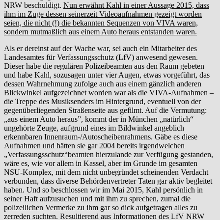
NRW beschuldigt.
Nun erwähnt Kahl in einer Aussage 2015, dass
ihm im Zuge dessen seinerzeit Videoaufnahmen gezeigt worden
seien, die nicht (!) die bekannten Sequenzen von VIVA waren,
sondern mutmaßlich aus einem Auto heraus entstanden waren.
Als er dereinst auf der Wache war, sei auch ein Mitarbeiter des
Landesamtes für Verfassungsschutz (LfV) anwesend gewesen.
Dieser habe die regulären Polizeibeamten aus den Raum gebeten
und habe Kahl, sozusagen unter vier Augen, etwas vorgeführt, das
dessen Wahrnehmung zufolge auch aus einem gänzlich anderen
Blickwinkel aufgezeichnet worden war als die VIVA-Aufnahmen –
die Treppe des Musiksenders im Hintergrund, eventuell von der
gegenüberliegenden Straßenseite aus gefilmt. Auf die Vermutung:
„aus einem Auto heraus”, kommt der in München „natürlich“
ungehörte Zeuge, aufgrund eines im Bildwinkel angeblich
erkennbaren Innenraum-/Autoscheibenrahmens. Gäbe es diese
Aufnahmen und hätten sie gar 2004 bereits irgendwelchen
„Verfassungsschutz“beamten hierzulande zur Verfügung gestanden,
wäre es, wie vor allem in Kassel, aber im Grunde im gesamten
NSU-Komplex, mit dem nicht unbegründet scheinenden Verdacht
verbunden, dass diverse Behördenvertreter Taten gar aktiv begleitet
haben. Und so beschlossen wir im Mai 2015, Kahl persönlich in
seiner Haft aufzusuchen und mit ihm zu sprechen, zumal die
polizeilichen Vermerke zu ihm gar so dick aufgetragen alles zu
zerreden suchten. Resultierend aus Informationen des LfV NRW