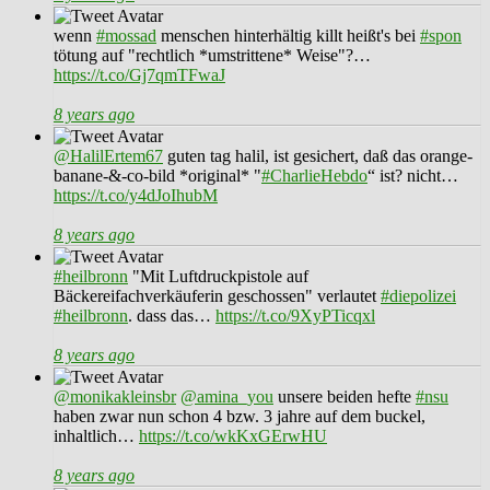
wenn
#mossad
menschen hinterhältig killt heißt's bei
#spon
tötung auf "rechtlich *umstrittene* Weise"?…
https://t.co/Gj7qmTFwaJ
8 years ago
@HalilErtem67
guten tag halil, ist gesichert, daß das orange-
banane-&-co-bild *original* "
#CharlieHebdo
“ ist? nicht…
https://t.co/y4dJoIhubM
8 years ago
#heilbronn
"Mit Luftdruckpistole auf
Bäckereifachverkäuferin geschossen" verlautet
#diepolizei
#heilbronn
. dass das…
https://t.co/9XyPTicqxl
8 years ago
@monikakleinsbr
@amina_you
unsere beiden hefte
#nsu
haben zwar nun schon 4 bzw. 3 jahre auf dem buckel,
inhaltlich…
https://t.co/wkKxGErwHU
8 years ago