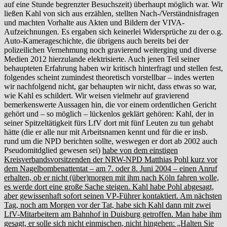
auf eine Stunde begrenzter Besuchszeit) überhaupt möglich war. Wir
ließen Kahl von sich aus erzählen, stellten Nach-/Verständnisfragen
und machten Vorhalte aus Akten und Bildern der VIVA-
Aufzeichnungen. Es ergaben sich keinerlei Widersprüche zu der o.g.
Auto-Kamerageschichte, die übrigens auch bereits bei der
polizeilichen Vernehmung noch gravierend weiterging und diverse
Medien 2012 hierzulande elektrisierte. Auch jenen Teil seiner
behaupteten Erfahrung haben wir kritisch hinterfragt und stellen fest,
folgendes scheint zumindest theoretisch vorstellbar – indes werten
wir nachfolgend nicht, gar behaupten wir nicht, dass etwas so war,
wie Kahl es schildert. Wir weisen vielmehr auf gravierend
bemerkenswerte Aussagen hin, die vor einem ordentlichen Gericht
gehört und – so möglich – lückenlos geklärt gehören: Kahl, der in
seiner Spitzeltätigkeit fürs LfV dort mit fünf Leuten zu tun gehabt
hätte (die er alle nur mit Arbeitsnamen kennt und für die er insb.
rund um die NPD berichten sollte, weswegen er dort ab 2002 auch
Pseudomitdglied gewesen sei)
habe von dem einstigen
Kreisverbandsvorsitzenden der NRW-NPD Matthias Pohl kurz vor
dem Nagelbombenattentat – am 7. oder 8. Juni 2004 – einen Anruf
erhalten, ob er nicht (über)morgen mit ihm nach Köln fahren wolle,
es werde dort eine große Sache steigen. Kahl habe Pohl abgesagt,
aber gewissenhaft sofort seinen VP-Führer kontaktiert. Am nächsten
Tag, noch am Morgen vor der Tat, habe sich Kahl dann mit zwei
LfV-Mitarbeitern am Bahnhof in Duisburg getroffen. Man habe ihm
gesagt, er solle sich nicht einmischen, nicht hingehen: „Halten Sie