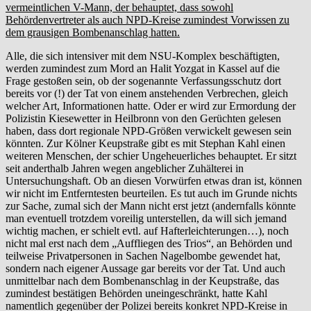
vermeintlichen V-Mann, der behauptet, dass sowohl
Behördenvertreter als auch NPD-Kreise zumindest Vorwissen zu
dem grausigen Bombenanschlag hatten.
Alle, die sich intensiver mit dem NSU-Komplex beschäftigten,
werden zumindest zum Mord an Halit Yozgat in Kassel auf die
Frage gestoßen sein, ob der sogenannte Verfassungsschutz dort
bereits vor (!) der Tat von einem anstehenden Verbrechen, gleich
welcher Art, Informationen hatte. Oder er wird zur Ermordung der
Polizistin Kiesewetter in Heilbronn von den Gerüchten gelesen
haben, dass dort regionale NPD-Größen verwickelt gewesen sein
könnten. Zur Kölner Keupstraße gibt es mit Stephan Kahl einen
weiteren Menschen, der schier Ungeheuerliches behauptet. Er sitzt
seit anderthalb Jahren wegen angeblicher Zuhälterei in
Untersuchungshaft. Ob an diesen Vorwürfen etwas dran ist, können
wir nicht im Entferntesten beurteilen. Es tut auch im Grunde nichts
zur Sache, zumal sich der Mann nicht erst jetzt (andernfalls könnte
man eventuell trotzdem voreilig unterstellen, da will sich jemand
wichtig machen, er schielt evtl. auf Hafterleichterungen…), noch
nicht mal erst nach dem „Auffliegen des Trios“, an Behörden und
teilweise Privatpersonen in Sachen Nagelbombe gewendet hat,
sondern nach eigener Aussage gar bereits vor der Tat. Und auch
unmittelbar nach dem Bombenanschlag in der Keupstraße, das
zumindest bestätigen Behörden uneingeschränkt, hatte Kahl
namentlich gegenüber der Polizei bereits konkret NPD-Kreise in