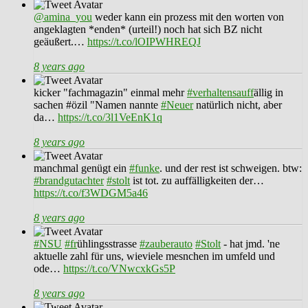
@amina_you
weder kann ein prozess mit den worten von
angeklagten *enden* (urteil!) noch hat sich BZ nicht
geäußert.…
https://t.co/lOIPWHREQJ
8 years ago
kicker "fachmagazin" einmal mehr
#verhaltensauff
ällig in
sachen #özil "Namen nannte
#Neuer
natürlich nicht, aber
da…
https://t.co/3l1VeEnK1q
8 years ago
manchmal genügt ein
#funke
. und der rest ist schweigen. btw:
#brandgutachter
#stolt
ist tot. zu auffälligkeiten der…
https://t.co/f3WDGM5a46
8 years ago
#NSU
#fr
ühlingsstrasse
#zauberauto
#Stolt
- hat jmd. 'ne
aktuelle zahl für uns, wieviele mesnchen im umfeld und
ode…
https://t.co/VNwcxkGs5P
8 years ago