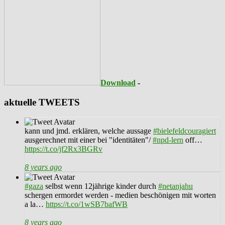
Download
-
aktuelle TWEETS
kann und jmd. erklären, welche aussage
#bielefeldcouragiert
ausgerechnet mit einer bei "identitäten"/
#npd-lern
off…
https://t.co/jf2Rx3BGRv
8 years ago
#gaza
selbst wenn 12jährige kinder durch
#netanjahu
schergen ermordet werden - medien beschönigen mit worten
a la…
https://t.co/1wSB7bafWB
8 years ago