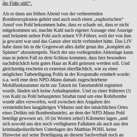
die Füße still!“.
Als er dann am frühen Abend von der verheerenden
Bombenexplosion gehört und auch noch einen „euphorischen“
Anruf von Pohl bekommen habe, dass es schade sei, dass er nicht
mitgekommen sei, machte Kahl nach eigener Aussage eine Anzeige
und belastete neben Pohl auch seinen VP-Führer, weil der von ihm
ja gewarnt war und das Ganze aber nicht verhindert hätte. Das LfV
habe dann bis in die Gegenwart alles dafür getan ihn „komplett als
Spinner“ abzustempeln. Nach der uns vorliegenden Aktenlage kann
man in jedem Fall zu dem Schluss kommen, dass hier besonders
nachdrücklich kein gutes Haar an Kahl gelassen werden soll. Und
gleichzeitig erscheint es extremst oberflächlich, wie zu einer
möglichen Tatbeteiligung Pohls in der Keupstraße ermittelt wurde:
u.a. weil eine dem NPD-Mann damals zugeschriebene
Mobilfunknummer nicht zur Tatzeit im Tatortumfeld registriert
wurde, fänden sich keine Anhaltspunkte. Und zu einer früheren (!)
von Kahl zu Pohl behaupteten Straftat rund um eine Rohrbombe
wurde alles verworfen, weil zwischen den Angaben des
vermeintlichen langjährigen VManns und des tatsächlichen Ortes
eines Delikts mit Bombenbastelei, an dem der NPD-Mann Pohl
beteiligt gewesen sei, 10 (in Worten zehn!) Kilometer lagen „und
sich sowohl aus den noch verfügbaren Fallakten als auch aus den
kriminalpolizeilichen Unterlagen des Matthias POHL keine
Hinweise auf seine Beteiligung an diesem Sachverhalt noch an