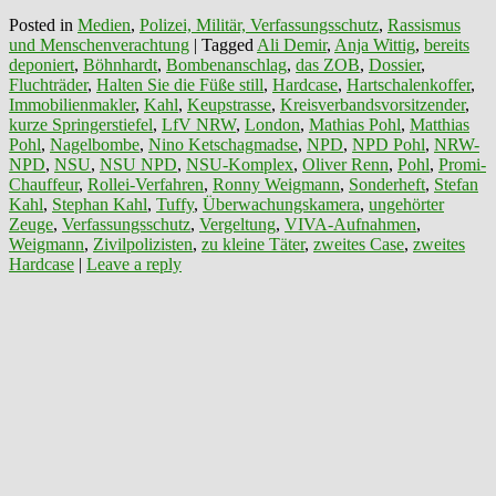
Posted in
Medien
,
Polizei, Militär, Verfassungsschutz
,
Rassismus
und Menschenverachtung
|
Tagged
Ali Demir
,
Anja Wittig
,
bereits
deponiert
,
Böhnhardt
,
Bombenanschlag
,
das ZOB
,
Dossier
,
Fluchträder
,
Halten Sie die Füße still
,
Hardcase
,
Hartschalenkoffer
,
Immobilienmakler
,
Kahl
,
Keupstrasse
,
Kreisverbandsvorsitzender
,
kurze Springerstiefel
,
LfV NRW
,
London
,
Mathias Pohl
,
Matthias
Pohl
,
Nagelbombe
,
Nino Ketschagmadse
,
NPD
,
NPD Pohl
,
NRW-
NPD
,
NSU
,
NSU NPD
,
NSU-Komplex
,
Oliver Renn
,
Pohl
,
Promi-
Chauffeur
,
Rollei-Verfahren
,
Ronny Weigmann
,
Sonderheft
,
Stefan
Kahl
,
Stephan Kahl
,
Tuffy
,
Überwachungskamera
,
ungehörter
Zeuge
,
Verfassungsschutz
,
Vergeltung
,
VIVA-Aufnahmen
,
Weigmann
,
Zivilpolizisten
,
zu kleine Täter
,
zweites Case
,
zweites
Hardcase
|
Leave a reply