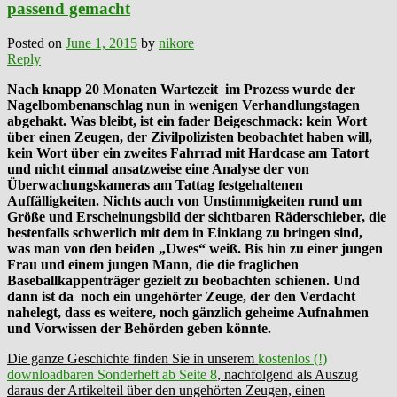
passend gemacht
Posted on
June 1, 2015
by
nikore
Reply
Nach knapp 20 Monaten Wartezeit im Prozess wurde der
Nagelbombenanschlag nun in wenigen Verhandlungstagen
abgehakt. Was bleibt, ist ein fader Beigeschmack: kein Wort
über einen Zeugen, der Zivilpolizisten beobachtet
haben will,
kein Wort über ein zweites Fahrrad mit Hardcase am Tatort
und nicht einmal ansatzweise eine Analyse der von
Überwachungskameras am Tattag festgehaltenen
Auffälligkeiten. Nichts auch von Unstimmigkeiten rund um
Größe und Erscheinungsbild der sichtbaren Räderschieber, die
bestenfalls schwerlich mit dem in Einklang zu bringen sind,
was man von den beiden „Uwes“ weiß. Bis hin zu einer jungen
Frau und einem jungen Mann, die die fraglichen
Baseballkappenträger gezielt zu beobachten schienen. Und
dann ist da noch ein ungehörter Zeuge, der den Verdacht
nahelegt, dass es weitere, noch gänzlich geheime Aufnahmen
und Vorwissen der Behörden geben könnte.
Die ganze Geschichte finden Sie in unserem
kostenlos (!)
downloadbaren Sonderheft ab Seite 8
, nachfolgend als Auszug
daraus der Artikelteil über den ungehörten Zeugen, einen