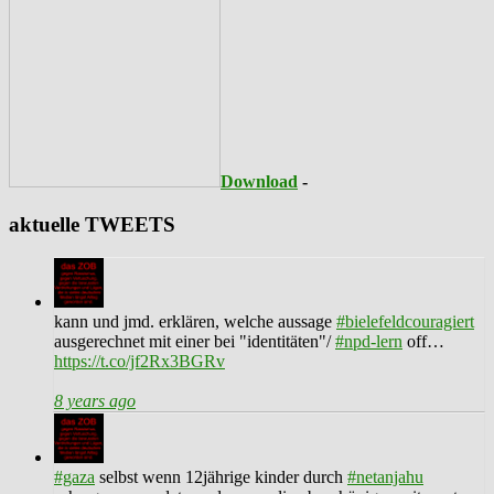
Download
-
aktuelle TWEETS
kann und jmd. erklären, welche aussage
#bielefeldcouragiert
ausgerechnet mit einer bei "identitäten"/
#npd-lern
off…
https://t.co/jf2Rx3BGRv
8 years ago
#gaza
selbst wenn 12jährige kinder durch
#netanjahu