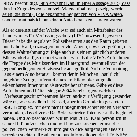
NRW beschuldigt.
Nun erwähnt Kahl in einer Aussage 2015, dass
ihm im Zuge dessen seinerzeit Videoaufnahmen gezeigt worden
seien, die nicht (!) die bekannten Sequenzen von VIVA waren,
sondern mutmaßlich aus einem Auto heraus entstanden waren.
Als er dereinst auf der Wache war, sei auch ein Mitarbeiter des
Landesamtes für Verfassungsschutz (LfV) anwesend gewesen.
Dieser habe die regulären Polizeibeamten aus den Raum gebeten
und habe Kahl, sozusagen unter vier Augen, etwas vorgeführt, das
dessen Wahrnehmung zufolge auch aus einem gänzlich anderen
Blickwinkel aufgezeichnet worden war als die VIVA-Aufnahmen –
die Treppe des Musiksenders im Hintergrund, eventuell von der
gegenüberliegenden Straßenseite aus gefilmt. Auf die Vermutung:
„aus einem Auto heraus”, kommt der in München „natürlich“
ungehörte Zeuge, aufgrund eines im Bildwinkel angeblich
erkennbaren Innenraum-/Autoscheibenrahmens. Gäbe es diese
Aufnahmen und hätten sie gar 2004 bereits irgendwelchen
„Verfassungsschutz“beamten hierzulande zur Verfügung gestanden,
wäre es, wie vor allem in Kassel, aber im Grunde im gesamten
NSU-Komplex, mit dem nicht unbegründet scheinenden Verdacht
verbunden, dass diverse Behördenvertreter Taten gar aktiv begleitet
haben. Und so beschlossen wir im Mai 2015, Kahl persönlich in
seiner Haft aufzusuchen und mit ihm zu sprechen, zumal die
polizeilichen Vermerke zu ihm gar so dick aufgetragen alles zu
zerreden suchten. Resultierend aus Informationen des LfV NRW