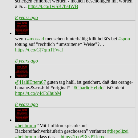
schergen ermordet werden - medien beschönigen mit worten
a la…
https://t.co/1wSB7bafWB
8 years ago
wenn
#mossad
menschen hinterhältig killt heißt's bei
#spon
tötung auf "rechtlich *umstrittene* Weise"?…
https://t.co/Gj7qmTFwaJ
8 years ago
@HalilErtem67
guten tag halil, ist gesichert, daß das orange-
banane-&-co-bild *original* "
#CharlieHebdo
“ ist? nicht…
https://t.co/y4dJoIhubM
8 years ago
#heilbronn
"Mit Luftdruckpistole auf
Bäckereifachverkäuferin geschossen" verlautet
#diepolizei
#heilbronn
. dass das…
https://t.co/9XyPTicqxl