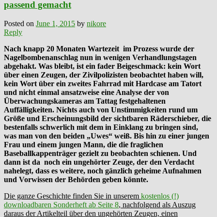
passend gemacht
Posted on
June 1, 2015
by
nikore
Reply
Nach knapp 20 Monaten Wartezeit im Prozess wurde der
Nagelbombenanschlag nun in wenigen Verhandlungstagen
abgehakt. Was bleibt, ist ein fader Beigeschmack: kein Wort
über einen Zeugen, der Zivilpolizisten beobachtet
haben will,
kein Wort über ein zweites Fahrrad mit Hardcase am Tatort
und nicht einmal ansatzweise eine Analyse der von
Überwachungskameras am Tattag festgehaltenen
Auffälligkeiten. Nichts auch von Unstimmigkeiten rund um
Größe und Erscheinungsbild der sichtbaren Räderschieber, die
bestenfalls schwerlich mit dem in Einklang zu bringen sind,
was man von den beiden „Uwes“ weiß. Bis hin zu einer jungen
Frau und einem jungen Mann, die die fraglichen
Baseballkappenträger gezielt zu beobachten schienen. Und
dann ist da noch ein ungehörter Zeuge, der den Verdacht
nahelegt, dass es weitere, noch gänzlich geheime Aufnahmen
und Vorwissen der Behörden geben könnte.
Die ganze Geschichte finden Sie in unserem
kostenlos (!)
downloadbaren Sonderheft ab Seite 8
, nachfolgend als Auszug
daraus der Artikelteil über den ungehörten Zeugen, einen