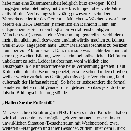
habe man eine Zusammenarbeit lediglich kurz erwogen. Kahl
hingegen behauptet indes, mit Unterbrechungen über viele Jahre
aktiv für den Verfassungsschutz tätig gewesen zu sein. Der
Vermerkersteller für das Gericht in München – Wochen zuvor hatte
bereits ein BKA-Beamter (namentlich ein Raimond Heim, ein
entsprechendes Schreiben liegt allen Verfahrensbeteiligten in
München vor!) versucht eine Vernehmung generell zu verhindern –
meint ihn allein auch deswegen unglaubwürdig machen zu können,
weil er 2004 angegeben hatte, „nur“ Realschulabschluss zu besitzen,
nun aber von Abitur sprach. Dass man so etwas nachholen kann auf
dem sog. zweiten Bildungsweg, scheint bei polizeilichen Behörden
unbekannt zu sein. Leider ist aber nun wohl wirklich eine
Diskrepanz in die unterschriebene neue Vernehmung geraten. Laut
Kahl hätten ihn die Beamten gehetzt, er solle schnell unterschreiben,
weil er wieder zurück ins Gefängnis müsse (die Vernehmung fand
außerhalb der Haftanstalt statt). So habe er insbesondere die formal
banaleren Stellen nicht genauer durchgelesen, so dass jetzt dort die
falsche Bildungseinrichtung stünde.
„Halten Sie die Füße still!“
Mit zwei Jahren Erfahrung im NSU-Prozess in den Knochen haben
wir Kahl so neutral wie möglich „einvernommen“, wie es in der
unwirklichen Situation (Besucherraum mit Wachpersonal, zwei
weiteren Gefangenen und ihrer Besucher, zudem unter dem Druck