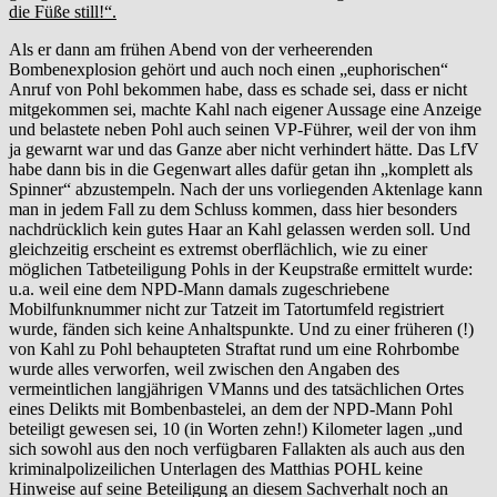
die Füße still!“.
Als er dann am frühen Abend von der verheerenden
Bombenexplosion gehört und auch noch einen „euphorischen“
Anruf von Pohl bekommen habe, dass es schade sei, dass er nicht
mitgekommen sei, machte Kahl nach eigener Aussage eine Anzeige
und belastete neben Pohl auch seinen VP-Führer, weil der von ihm
ja gewarnt war und das Ganze aber nicht verhindert hätte. Das LfV
habe dann bis in die Gegenwart alles dafür getan ihn „komplett als
Spinner“ abzustempeln. Nach der uns vorliegenden Aktenlage kann
man in jedem Fall zu dem Schluss kommen, dass hier besonders
nachdrücklich kein gutes Haar an Kahl gelassen werden soll. Und
gleichzeitig erscheint es extremst oberflächlich, wie zu einer
möglichen Tatbeteiligung Pohls in der Keupstraße ermittelt wurde:
u.a. weil eine dem NPD-Mann damals zugeschriebene
Mobilfunknummer nicht zur Tatzeit im Tatortumfeld registriert
wurde, fänden sich keine Anhaltspunkte. Und zu einer früheren (!)
von Kahl zu Pohl behaupteten Straftat rund um eine Rohrbombe
wurde alles verworfen, weil zwischen den Angaben des
vermeintlichen langjährigen VManns und des tatsächlichen Ortes
eines Delikts mit Bombenbastelei, an dem der NPD-Mann Pohl
beteiligt gewesen sei, 10 (in Worten zehn!) Kilometer lagen „und
sich sowohl aus den noch verfügbaren Fallakten als auch aus den
kriminalpolizeilichen Unterlagen des Matthias POHL keine
Hinweise auf seine Beteiligung an diesem Sachverhalt noch an