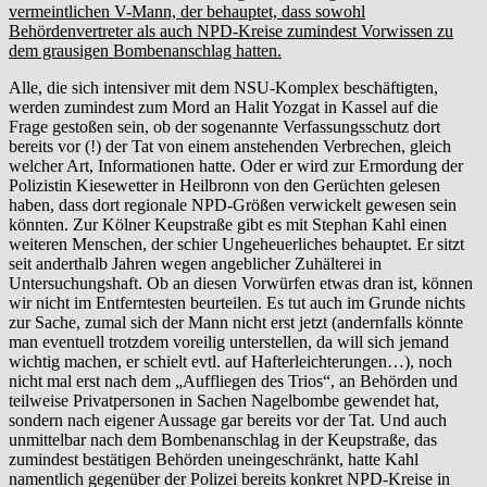
vermeintlichen V-Mann, der behauptet, dass sowohl
Behördenvertreter als auch NPD-Kreise zumindest Vorwissen zu
dem grausigen Bombenanschlag hatten.
Alle, die sich intensiver mit dem NSU-Komplex beschäftigten,
werden zumindest zum Mord an Halit Yozgat in Kassel auf die
Frage gestoßen sein, ob der sogenannte Verfassungsschutz dort
bereits vor (!) der Tat von einem anstehenden Verbrechen, gleich
welcher Art, Informationen hatte. Oder er wird zur Ermordung der
Polizistin Kiesewetter in Heilbronn von den Gerüchten gelesen
haben, dass dort regionale NPD-Größen verwickelt gewesen sein
könnten. Zur Kölner Keupstraße gibt es mit Stephan Kahl einen
weiteren Menschen, der schier Ungeheuerliches behauptet. Er sitzt
seit anderthalb Jahren wegen angeblicher Zuhälterei in
Untersuchungshaft. Ob an diesen Vorwürfen etwas dran ist, können
wir nicht im Entferntesten beurteilen. Es tut auch im Grunde nichts
zur Sache, zumal sich der Mann nicht erst jetzt (andernfalls könnte
man eventuell trotzdem voreilig unterstellen, da will sich jemand
wichtig machen, er schielt evtl. auf Hafterleichterungen…), noch
nicht mal erst nach dem „Auffliegen des Trios“, an Behörden und
teilweise Privatpersonen in Sachen Nagelbombe gewendet hat,
sondern nach eigener Aussage gar bereits vor der Tat. Und auch
unmittelbar nach dem Bombenanschlag in der Keupstraße, das
zumindest bestätigen Behörden uneingeschränkt, hatte Kahl
namentlich gegenüber der Polizei bereits konkret NPD-Kreise in