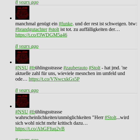
8 years ago
manchmal genügt ein
#funke
. und der rest ist schweigen. btw:
#brandgutachter
#stolt
ist tot. zu auffälligkeiten der…
https://t.co/f3WDGM5a46
8 years ago
#NSU
#fr
ühlingsstrasse
#zauberauto
#Stolt
- hat jmd. 'ne
aktuelle zahl für uns, wieviele mesnchen im umfeld und
ode…
https://t.co/VNwcxkGs5P
8 years ago
#NSU
#fr
ühlingsstrasse
wahrscheinlichkeiten/unmöglichkeiten "Herr
#Stolt
...wird
sich wohl nicht mehr kritisch dazu…
https://t.co/AbGFfuq2vB
8 years ago