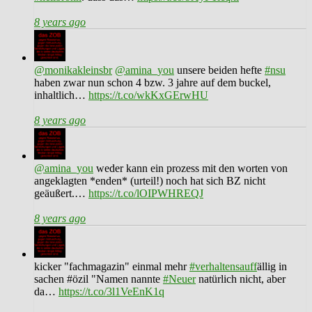
8 years ago
@monikakleinsbr
@amina_you
unsere beiden hefte
#nsu
haben zwar nun schon 4 bzw. 3 jahre auf dem buckel,
inhaltlich…
https://t.co/wkKxGErwHU
8 years ago
@amina_you
weder kann ein prozess mit den worten von
angeklagten *enden* (urteil!) noch hat sich BZ nicht
geäußert.…
https://t.co/lOIPWHREQJ
8 years ago
kicker "fachmagazin" einmal mehr
#verhaltensauff
ällig in
sachen #özil "Namen nannte
#Neuer
natürlich nicht, aber
da…
https://t.co/3l1VeEnK1q