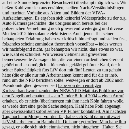
auf eine Stunde begrenzter Besuchszeit) überhaupt möglich war. Wir
ließen Kahl von sich aus erzählen, stellten Nach-/Verständnisfragen
und machten Vorhalte aus Akten und Bildern der VIVA-
Aufzeichnungen. Es ergaben sich keinerlei Widersprüche zu der o.g.
Auto-Kamerageschichte, die übrigens auch bereits bei der
polizeilichen Vernehmung noch gravierend weiterging und diverse
Medien 2012 hierzulande elektrisierte. Auch jenen Teil seiner
behaupteten Erfahrung haben wir kritisch hinterfragt und stellen fest,
folgendes scheint zumindest theoretisch vorstellbar – indes werten
wir nachfolgend nicht, gar behaupten wir nicht, dass etwas so war,
wie Kahl es schildert. Wir weisen vielmehr auf gravierend
bemerkenswerte Aussagen hin, die vor einem ordentlichen Gericht
gehört und – so möglich – lückenlos geklärt gehören: Kahl, der in
seiner Spitzeltätigkeit fürs LfV dort mit fünf Leuten zu tun gehabt
hätte (die er alle nur mit Arbeitsnamen kennt und für die er insb.
rund um die NPD berichten sollte, weswegen er dort ab 2002 auch
Pseudomitdglied gewesen sei)
habe von dem einstigen
Kreisverbandsvorsitzenden der NRW-NPD Matthias Pohl kurz vor
dem Nagelbombenattentat – am 7. oder 8. Juni 2004 – einen Anruf
erhalten, ob er nicht (über)morgen mit ihm nach Köln fahren wolle,
es werde dort eine große Sache steigen. Kahl habe Pohl abgesagt,
aber gewissenhaft sofort seinen VP-Führer kontaktiert. Am nächsten
Tag, noch am Morgen vor der Tat, habe sich Kahl dann mit zwei
LfV-Mitarbeitern am Bahnhof in Duisburg getroffen. Man habe ihm
gesagt, er solle sich nicht einmischen, nicht hingehen: „Halten Sie