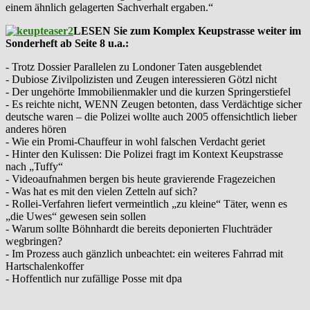
einem ähnlich gelagerten Sachverhalt ergaben.“
LESEN Sie zum Komplex Keupstrasse weiter im
Sonderheft ab Seite 8 u.a.:
- Trotz Dossier Parallelen zu Londoner Taten ausgeblendet
- Dubiose Zivilpolizisten und Zeugen interessieren Götzl nicht
- Der ungehörte Immobilienmakler und die kurzen Springerstiefel
- Es reichte nicht, WENN Zeugen betonten, dass Verdächtige sicher
deutsche waren – die Polizei wollte auch 2005 offensichtlich lieber
anderes hören
- Wie ein Promi-Chauffeur in wohl falschen Verdacht geriet
- Hinter den Kulissen: Die Polizei fragt im Kontext Keupstrasse
nach „Tuffy“
- Videoaufnahmen bergen bis heute gravierende Fragezeichen
- Was hat es mit den vielen Zetteln auf sich?
- Rollei-Verfahren liefert vermeintlich „zu kleine“ Täter, wenn es
„die Uwes“ gewesen sein sollen
- Warum sollte Böhnhardt die bereits deponierten Fluchträder
wegbringen?
- Im Prozess auch gänzlich unbeachtet: ein weiteres Fahrrad mit
Hartschalenkoffer
- Hoffentlich nur zufällige Posse mit dpa