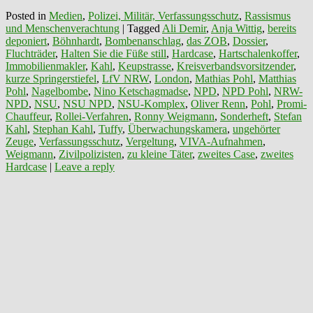
Posted in
Medien
,
Polizei, Militär, Verfassungsschutz
,
Rassismus
und Menschenverachtung
|
Tagged
Ali Demir
,
Anja Wittig
,
bereits
deponiert
,
Böhnhardt
,
Bombenanschlag
,
das ZOB
,
Dossier
,
Fluchträder
,
Halten Sie die Füße still
,
Hardcase
,
Hartschalenkoffer
,
Immobilienmakler
,
Kahl
,
Keupstrasse
,
Kreisverbandsvorsitzender
,
kurze Springerstiefel
,
LfV NRW
,
London
,
Mathias Pohl
,
Matthias
Pohl
,
Nagelbombe
,
Nino Ketschagmadse
,
NPD
,
NPD Pohl
,
NRW-
NPD
,
NSU
,
NSU NPD
,
NSU-Komplex
,
Oliver Renn
,
Pohl
,
Promi-
Chauffeur
,
Rollei-Verfahren
,
Ronny Weigmann
,
Sonderheft
,
Stefan
Kahl
,
Stephan Kahl
,
Tuffy
,
Überwachungskamera
,
ungehörter
Zeuge
,
Verfassungsschutz
,
Vergeltung
,
VIVA-Aufnahmen
,
Weigmann
,
Zivilpolizisten
,
zu kleine Täter
,
zweites Case
,
zweites
Hardcase
|
Leave a reply