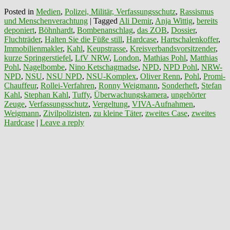
Posted in
Medien
,
Polizei, Militär, Verfassungsschutz
,
Rassismus
und Menschenverachtung
|
Tagged
Ali Demir
,
Anja Wittig
,
bereits
deponiert
,
Böhnhardt
,
Bombenanschlag
,
das ZOB
,
Dossier
,
Fluchträder
,
Halten Sie die Füße still
,
Hardcase
,
Hartschalenkoffer
,
Immobilienmakler
,
Kahl
,
Keupstrasse
,
Kreisverbandsvorsitzender
,
kurze Springerstiefel
,
LfV NRW
,
London
,
Mathias Pohl
,
Matthias
Pohl
,
Nagelbombe
,
Nino Ketschagmadse
,
NPD
,
NPD Pohl
,
NRW-
NPD
,
NSU
,
NSU NPD
,
NSU-Komplex
,
Oliver Renn
,
Pohl
,
Promi-
Chauffeur
,
Rollei-Verfahren
,
Ronny Weigmann
,
Sonderheft
,
Stefan
Kahl
,
Stephan Kahl
,
Tuffy
,
Überwachungskamera
,
ungehörter
Zeuge
,
Verfassungsschutz
,
Vergeltung
,
VIVA-Aufnahmen
,
Weigmann
,
Zivilpolizisten
,
zu kleine Täter
,
zweites Case
,
zweites
Hardcase
|
Leave a reply