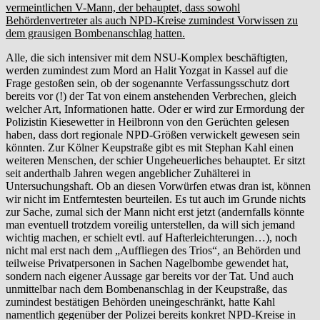
vermeintlichen V-Mann, der behauptet, dass sowohl
Behördenvertreter als auch NPD-Kreise zumindest Vorwissen zu
dem grausigen Bombenanschlag hatten.
Alle, die sich intensiver mit dem NSU-Komplex beschäftigten,
werden zumindest zum Mord an Halit Yozgat in Kassel auf die
Frage gestoßen sein, ob der sogenannte Verfassungsschutz dort
bereits vor (!) der Tat von einem anstehenden Verbrechen, gleich
welcher Art, Informationen hatte. Oder er wird zur Ermordung der
Polizistin Kiesewetter in Heilbronn von den Gerüchten gelesen
haben, dass dort regionale NPD-Größen verwickelt gewesen sein
könnten. Zur Kölner Keupstraße gibt es mit Stephan Kahl einen
weiteren Menschen, der schier Ungeheuerliches behauptet. Er sitzt
seit anderthalb Jahren wegen angeblicher Zuhälterei in
Untersuchungshaft. Ob an diesen Vorwürfen etwas dran ist, können
wir nicht im Entferntesten beurteilen. Es tut auch im Grunde nichts
zur Sache, zumal sich der Mann nicht erst jetzt (andernfalls könnte
man eventuell trotzdem voreilig unterstellen, da will sich jemand
wichtig machen, er schielt evtl. auf Hafterleichterungen…), noch
nicht mal erst nach dem „Auffliegen des Trios“, an Behörden und
teilweise Privatpersonen in Sachen Nagelbombe gewendet hat,
sondern nach eigener Aussage gar bereits vor der Tat. Und auch
unmittelbar nach dem Bombenanschlag in der Keupstraße, das
zumindest bestätigen Behörden uneingeschränkt, hatte Kahl
namentlich gegenüber der Polizei bereits konkret NPD-Kreise in