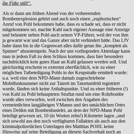
die Füße still!“.
Als er dann am frühen Abend von der verheerenden
Bombenexplosion gehört und auch noch einen „euphorischen“
Anruf von Pohl bekommen habe, dass es schade sei, dass er nicht
mitgekommen sei, machte Kahl nach eigener Aussage eine Anzeige
und belastete neben Pohl auch seinen VP-Führer, weil der von ihm
ja gewarnt war und das Ganze aber nicht verhindert hätte. Das LfV
habe dann bis in die Gegenwart alles dafür getan ihn „komplett als
Spinner“ abzustempeln. Nach der uns vorliegenden Aktenlage kann
man in jedem Fall zu dem Schluss kommen, dass hier besonders
nachdrücklich kein gutes Haar an Kahl gelassen werden soll. Und
gleichzeitig erscheint es extremst oberflächlich, wie zu einer
möglichen Tatbeteiligung Pohls in der Keupstraße ermittelt wurde:
u.a. weil eine dem NPD-Mann damals zugeschriebene
Mobilfunknummer nicht zur Tatzeit im Tatortumfeld registriert
wurde, fänden sich keine Anhaltspunkte. Und zu einer früheren (!)
von Kahl zu Pohl behaupteten Straftat rund um eine Rohrbombe
wurde alles verworfen, weil zwischen den Angaben des
vermeintlichen langjährigen VManns und des tatsächlichen Ortes
eines Delikts mit Bombenbastelei, an dem der NPD-Mann Pohl
beteiligt gewesen sei, 10 (in Worten zehn!) Kilometer lagen „und
sich sowohl aus den noch verfügbaren Fallakten als auch aus den
kriminalpolizeilichen Unterlagen des Matthias POHL keine
Hinweise auf seine Beteiligung an diesem Sachverhalt noch an