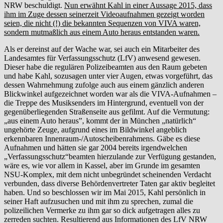
NRW beschuldigt.
Nun erwähnt Kahl in einer Aussage 2015, dass
ihm im Zuge dessen seinerzeit Videoaufnahmen gezeigt worden
seien, die nicht (!) die bekannten Sequenzen von VIVA waren,
sondern mutmaßlich aus einem Auto heraus entstanden waren.
Als er dereinst auf der Wache war, sei auch ein Mitarbeiter des
Landesamtes für Verfassungsschutz (LfV) anwesend gewesen.
Dieser habe die regulären Polizeibeamten aus den Raum gebeten
und habe Kahl, sozusagen unter vier Augen, etwas vorgeführt, das
dessen Wahrnehmung zufolge auch aus einem gänzlich anderen
Blickwinkel aufgezeichnet worden war als die VIVA-Aufnahmen –
die Treppe des Musiksenders im Hintergrund, eventuell von der
gegenüberliegenden Straßenseite aus gefilmt. Auf die Vermutung:
„aus einem Auto heraus”, kommt der in München „natürlich“
ungehörte Zeuge, aufgrund eines im Bildwinkel angeblich
erkennbaren Innenraum-/Autoscheibenrahmens. Gäbe es diese
Aufnahmen und hätten sie gar 2004 bereits irgendwelchen
„Verfassungsschutz“beamten hierzulande zur Verfügung gestanden,
wäre es, wie vor allem in Kassel, aber im Grunde im gesamten
NSU-Komplex, mit dem nicht unbegründet scheinenden Verdacht
verbunden, dass diverse Behördenvertreter Taten gar aktiv begleitet
haben. Und so beschlossen wir im Mai 2015, Kahl persönlich in
seiner Haft aufzusuchen und mit ihm zu sprechen, zumal die
polizeilichen Vermerke zu ihm gar so dick aufgetragen alles zu
zerreden suchten. Resultierend aus Informationen des LfV NRW