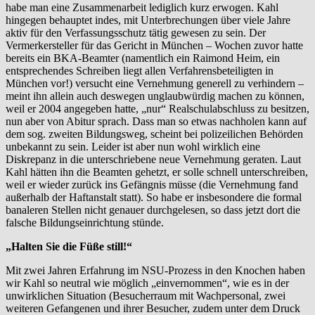
habe man eine Zusammenarbeit lediglich kurz erwogen. Kahl
hingegen behauptet indes, mit Unterbrechungen über viele Jahre
aktiv für den Verfassungsschutz tätig gewesen zu sein. Der
Vermerkersteller für das Gericht in München – Wochen zuvor hatte
bereits ein BKA-Beamter (namentlich ein Raimond Heim, ein
entsprechendes Schreiben liegt allen Verfahrensbeteiligten in
München vor!) versucht eine Vernehmung generell zu verhindern –
meint ihn allein auch deswegen unglaubwürdig machen zu können,
weil er 2004 angegeben hatte, „nur“ Realschulabschluss zu besitzen,
nun aber von Abitur sprach. Dass man so etwas nachholen kann auf
dem sog. zweiten Bildungsweg, scheint bei polizeilichen Behörden
unbekannt zu sein. Leider ist aber nun wohl wirklich eine
Diskrepanz in die unterschriebene neue Vernehmung geraten. Laut
Kahl hätten ihn die Beamten gehetzt, er solle schnell unterschreiben,
weil er wieder zurück ins Gefängnis müsse (die Vernehmung fand
außerhalb der Haftanstalt statt). So habe er insbesondere die formal
banaleren Stellen nicht genauer durchgelesen, so dass jetzt dort die
falsche Bildungseinrichtung stünde.
„Halten Sie die Füße still!“
Mit zwei Jahren Erfahrung im NSU-Prozess in den Knochen haben
wir Kahl so neutral wie möglich „einvernommen“, wie es in der
unwirklichen Situation (Besucherraum mit Wachpersonal, zwei
weiteren Gefangenen und ihrer Besucher, zudem unter dem Druck