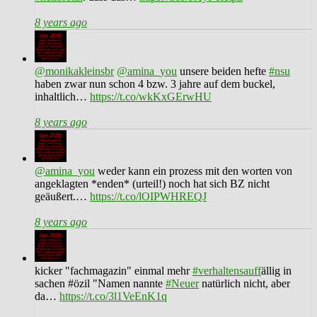
8 years ago
@monikakleinsbr
@amina_you
unsere beiden hefte
#nsu
haben zwar nun schon 4 bzw. 3 jahre auf dem buckel,
inhaltlich…
https://t.co/wkKxGErwHU
8 years ago
@amina_you
weder kann ein prozess mit den worten von
angeklagten *enden* (urteil!) noch hat sich BZ nicht
geäußert.…
https://t.co/lOIPWHREQJ
8 years ago
kicker "fachmagazin" einmal mehr
#verhaltensauff
ällig in
sachen #özil "Namen nannte
#Neuer
natürlich nicht, aber
da…
https://t.co/3l1VeEnK1q