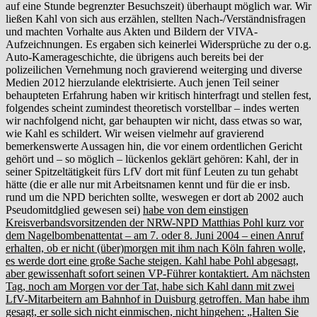
auf eine Stunde begrenzter Besuchszeit) überhaupt möglich war. Wir
ließen Kahl von sich aus erzählen, stellten Nach-/Verständnisfragen
und machten Vorhalte aus Akten und Bildern der VIVA-
Aufzeichnungen. Es ergaben sich keinerlei Widersprüche zu der o.g.
Auto-Kamerageschichte, die übrigens auch bereits bei der
polizeilichen Vernehmung noch gravierend weiterging und diverse
Medien 2012 hierzulande elektrisierte. Auch jenen Teil seiner
behaupteten Erfahrung haben wir kritisch hinterfragt und stellen fest,
folgendes scheint zumindest theoretisch vorstellbar – indes werten
wir nachfolgend nicht, gar behaupten wir nicht, dass etwas so war,
wie Kahl es schildert. Wir weisen vielmehr auf gravierend
bemerkenswerte Aussagen hin, die vor einem ordentlichen Gericht
gehört und – so möglich – lückenlos geklärt gehören: Kahl, der in
seiner Spitzeltätigkeit fürs LfV dort mit fünf Leuten zu tun gehabt
hätte (die er alle nur mit Arbeitsnamen kennt und für die er insb.
rund um die NPD berichten sollte, weswegen er dort ab 2002 auch
Pseudomitdglied gewesen sei)
habe von dem einstigen
Kreisverbandsvorsitzenden der NRW-NPD Matthias Pohl kurz vor
dem Nagelbombenattentat – am 7. oder 8. Juni 2004 – einen Anruf
erhalten, ob er nicht (über)morgen mit ihm nach Köln fahren wolle,
es werde dort eine große Sache steigen. Kahl habe Pohl abgesagt,
aber gewissenhaft sofort seinen VP-Führer kontaktiert. Am nächsten
Tag, noch am Morgen vor der Tat, habe sich Kahl dann mit zwei
LfV-Mitarbeitern am Bahnhof in Duisburg getroffen. Man habe ihm
gesagt, er solle sich nicht einmischen, nicht hingehen: „Halten Sie