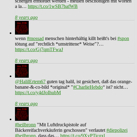
schergen ermordet werden - medien beschönigen mit worten
a la…
https://t.co/1wSB7bafWB
8 years ago
wenn
#mossad
menschen hinterhältig killt heißt's bei
#spon
tötung auf "rechtlich *umstrittene* Weise"?…
https://t.co/Gj7qmTFwaJ
8 years ago
@HalilErtem67
guten tag halil, ist gesichert, daß das orange-
banane-&-co-bild *original* "
#CharlieHebdo
“ ist? nicht…
https://t.co/y4dJoIhubM
8 years ago
#heilbronn
"Mit Luftdruckpistole auf
Bäckereifachverkäuferin geschossen" verlautet
#diepolizei
#heilbronn
. dass das…
https://t.co/9XyPTicqxl