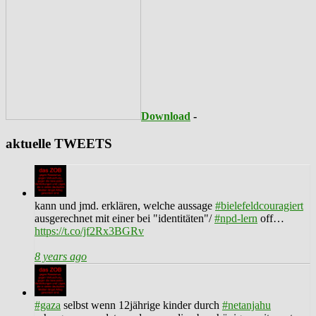
Download
-
aktuelle TWEETS
kann und jmd. erklären, welche aussage
#bielefeldcouragiert
ausgerechnet mit einer bei "identitäten"/
#npd-lern
off…
https://t.co/jf2Rx3BGRv
8 years ago
#gaza
selbst wenn 12jährige kinder durch
#netanjahu