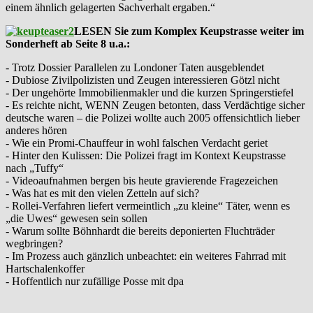
einem ähnlich gelagerten Sachverhalt ergaben.“
LESEN Sie zum Komplex Keupstrasse weiter im
Sonderheft ab Seite 8 u.a.:
- Trotz Dossier Parallelen zu Londoner Taten ausgeblendet
- Dubiose Zivilpolizisten und Zeugen interessieren Götzl nicht
- Der ungehörte Immobilienmakler und die kurzen Springerstiefel
- Es reichte nicht, WENN Zeugen betonten, dass Verdächtige sicher
deutsche waren – die Polizei wollte auch 2005 offensichtlich lieber
anderes hören
- Wie ein Promi-Chauffeur in wohl falschen Verdacht geriet
- Hinter den Kulissen: Die Polizei fragt im Kontext Keupstrasse
nach „Tuffy“
- Videoaufnahmen bergen bis heute gravierende Fragezeichen
- Was hat es mit den vielen Zetteln auf sich?
- Rollei-Verfahren liefert vermeintlich „zu kleine“ Täter, wenn es
„die Uwes“ gewesen sein sollen
- Warum sollte Böhnhardt die bereits deponierten Fluchträder
wegbringen?
- Im Prozess auch gänzlich unbeachtet: ein weiteres Fahrrad mit
Hartschalenkoffer
- Hoffentlich nur zufällige Posse mit dpa