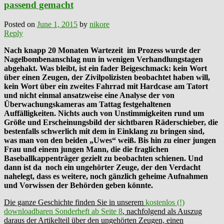
passend gemacht
Posted on
June 1, 2015
by
nikore
Reply
Nach knapp 20 Monaten Wartezeit im Prozess wurde der
Nagelbombenanschlag nun in wenigen Verhandlungstagen
abgehakt. Was bleibt, ist ein fader Beigeschmack: kein Wort
über einen Zeugen, der Zivilpolizisten beobachtet
haben will,
kein Wort über ein zweites Fahrrad mit Hardcase am Tatort
und nicht einmal ansatzweise eine Analyse der von
Überwachungskameras am Tattag festgehaltenen
Auffälligkeiten. Nichts auch von Unstimmigkeiten rund um
Größe und Erscheinungsbild der sichtbaren Räderschieber, die
bestenfalls schwerlich mit dem in Einklang zu bringen sind,
was man von den beiden „Uwes“ weiß. Bis hin zu einer jungen
Frau und einem jungen Mann, die die fraglichen
Baseballkappenträger gezielt zu beobachten schienen. Und
dann ist da noch ein ungehörter Zeuge, der den Verdacht
nahelegt, dass es weitere, noch gänzlich geheime Aufnahmen
und Vorwissen der Behörden geben könnte.
Die ganze Geschichte finden Sie in unserem
kostenlos (!)
downloadbaren Sonderheft ab Seite 8
, nachfolgend als Auszug
daraus der Artikelteil über den ungehörten Zeugen, einen