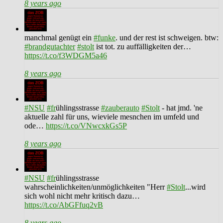
8 years ago
manchmal genügt ein
#funke
. und der rest ist schweigen. btw:
#brandgutachter
#stolt
ist tot. zu auffälligkeiten der…
https://t.co/f3WDGM5a46
8 years ago
#NSU
#fr
ühlingsstrasse
#zauberauto
#Stolt
- hat jmd. 'ne
aktuelle zahl für uns, wieviele mesnchen im umfeld und
ode…
https://t.co/VNwcxkGs5P
8 years ago
#NSU
#fr
ühlingsstrasse
wahrscheinlichkeiten/unmöglichkeiten "Herr
#Stolt
...wird
sich wohl nicht mehr kritisch dazu…
https://t.co/AbGFfuq2vB
8 years ago