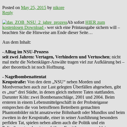
Posted on
May 25, 2015
by
nikore
Reply
Ab sofort
HIER zum
kostenlosen Download
- wer sich eine Printausgabe sichern will –
beachten Sie die Hinweise am Ende dieser Seite…
Aus dem Inhalt:
- Alltag im NSU-Prozess
seit zwei Jahren: Vertagen, Verhindern und Vertuschen
; nicht
mal mehr die Nebenkläger-Anwälte tragen viel zur Aufklärung bei –
aber theoretisch ist noch Hoffnung.
- Nagelbombenattentat
Keupstraße:
Von den dem „NSU“ neben Morden und
Mordversuchen auch zur Last gelegten Überfällen abgesehen, gibt
es „nur“ drei Städte, in denen gleich mehrere Taten stattfanden.
Darunter Köln: zwei Bombenanschläge, 2001 und 2004. Beim
ersteren in einem Lebensmittelgeschäft in der Probsteigasse
entsprechen die von betroffenen Betreibern gemachten
Phantombilder nicht ansatzweise Böhnhardt oder Mundlos und beim
zweiten in der Keupstraße, einer in seiner Ausführung besonders
perfiden Tat, spielen neben allem auch die Politik und ein