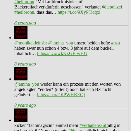
#heilbronn
"Mit Luftdruckpistole auf
Bäckereifachverkäuferin geschossen" verlautet
#diepolizei
#heilbronn
. dass das…
https://t.co/9XyPTicqxl
8 years ago
@monikakleinsbr
@amina_you
unsere beiden hefte
#nsu
haben zwar nun schon 4 bzw. 3 jahre auf dem buckel,
inhaltlich…
https://t.co/wkKxGErwHU
8 years ago
@amina_you
weder kann ein prozess mit den worten von
angeklagten *enden* (urteil!) noch hat sich BZ nicht
geäußert.…
https://t.co/lOIPWHREQJ
8 years ago
kicker "fachmagazin" einmal mehr
#verhaltensauff
ällig in
sachen #özil "Namen nannte
#Neuer
natürlich nicht, aber