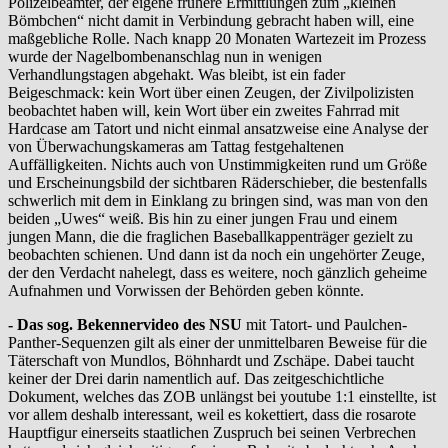
Polizeibeamter, der eigene frühere Ermittlungen zum „kleinen
Bömbchen“ nicht damit in Verbindung gebracht haben will, eine
maßgebliche Rolle. Nach knapp 20 Monaten Wartezeit im Prozess
wurde der Nagelbombenanschlag nun in wenigen
Verhandlungstagen abgehakt. Was bleibt, ist ein fader
Beigeschmack: kein Wort über einen Zeugen, der Zivilpolizisten
beobachtet haben will, kein Wort über ein zweites Fahrrad mit
Hardcase am Tatort und nicht einmal ansatzweise eine Analyse der
von Überwachungskameras am Tattag festgehaltenen
Auffälligkeiten. Nichts auch von Unstimmigkeiten rund um Größe
und Erscheinungsbild der sichtbaren Räderschieber, die bestenfalls
schwerlich mit dem in Einklang zu bringen sind, was man von den
beiden „Uwes“ weiß. Bis hin zu einer jungen Frau und einem
jungen Mann, die die fraglichen Baseballkappenträger gezielt zu
beobachten schienen. Und dann ist da noch ein ungehörter Zeuge,
der den Verdacht nahelegt, dass es weitere, noch gänzlich geheime
Aufnahmen und Vorwissen der Behörden geben könnte.
- Das sog. Bekennervideo des NSU
mit Tatort- und Paulchen-
Panther-Sequenzen gilt als einer der unmittelbaren Beweise für die
Täterschaft von Mundlos, Böhnhardt und Zschäpe. Dabei taucht
keiner der Drei darin namentlich auf. Das zeitgeschichtliche
Dokument, welches das ZOB unlängst bei youtube 1:1 einstellte, ist
vor allem deshalb interessant, weil es kokettiert, dass die rosarote
Hauptfigur einerseits staatlichen Zuspruch bei seinen Verbrechen