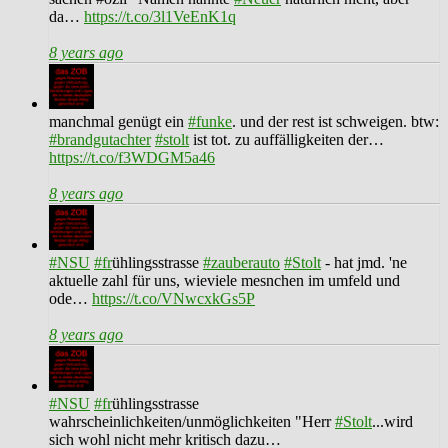
da…
https://t.co/3l1VeEnK1q
8 years ago
manchmal genügt ein
#funke
. und der rest ist schweigen. btw:
#brandgutachter
#stolt
ist tot. zu auffälligkeiten der…
https://t.co/f3WDGM5a46
8 years ago
#NSU
#fr
ühlingsstrasse
#zauberauto
#Stolt
- hat jmd. 'ne
aktuelle zahl für uns, wieviele mesnchen im umfeld und
ode…
https://t.co/VNwcxkGs5P
8 years ago
#NSU
#fr
ühlingsstrasse
wahrscheinlichkeiten/unmöglichkeiten "Herr
#Stolt
...wird
sich wohl nicht mehr kritisch dazu…