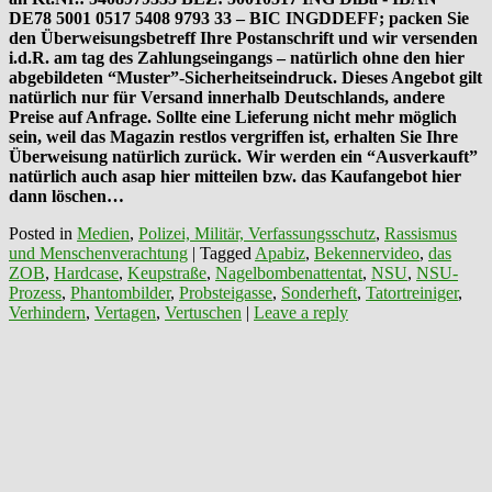
DE78 5001 0517 5408 9793 33 – BIC INGDDEFF; packen Sie
den Überweisungsbetreff Ihre Postanschrift und wir versenden
i.d.R. am tag des Zahlungseingangs – natürlich ohne den hier
abgebildeten “Muster”-Sicherheitseindruck. Dieses Angebot gilt
natürlich nur für Versand innerhalb Deutschlands, andere
Preise auf Anfrage. Sollte eine Lieferung nicht mehr möglich
sein, weil das Magazin restlos vergriffen ist, erhalten Sie Ihre
Überweisung natürlich zurück. Wir werden ein “Ausverkauft”
natürlich auch asap hier mitteilen bzw. das Kaufangebot hier
dann löschen…
Posted in
Medien
,
Polizei, Militär, Verfassungsschutz
,
Rassismus
und Menschenverachtung
|
Tagged
Apabiz
,
Bekennervideo
,
das
ZOB
,
Hardcase
,
Keupstraße
,
Nagelbombenattentat
,
NSU
,
NSU-
Prozess
,
Phantombilder
,
Probsteigasse
,
Sonderheft
,
Tatortreiniger
,
Verhindern
,
Vertagen
,
Vertuschen
|
Leave a reply