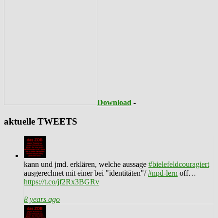
Download
-
aktuelle TWEETS
kann und jmd. erklären, welche aussage
#bielefeldcouragiert
ausgerechnet mit einer bei "identitäten"/
#npd-lern
off…
https://t.co/jf2Rx3BGRv
8 years ago