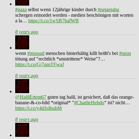
#gaza
selbst wenn 12jährige kinder durch
#netanjahu
schergen ermordet werden - medien beschönigen mit worten
a la…
https://t.co/1wSB7bafWB
8 years ago
wenn
#mossad
menschen hinterhältig killt heißt's bei
#spon
tötung auf "rechtlich *umstrittene* Weise"?…
https://t.co/Gj7qmTFwaJ
8 years ago
@HalilErtem67
guten tag halil, ist gesichert, daß das orange-
banane-&-co-bild *original* "
#CharlieHebdo
“ ist? nicht…
https://t.co/y4dJoIhubM
8 years ago