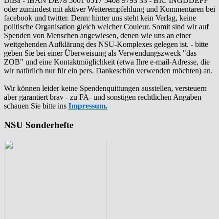
DiBa - IBAN DE78 5001 0517 5408 9793 33 - BIC INGDDEFF
oder zumindest mit aktiver Weiterempfehlung und Kommentaren bei
facebook und twitter. Denn: hinter uns steht kein Verlag, keine
politische Organisation gleich welcher Couleur. Somit sind wir auf
Spenden von Menschen angewiesen, denen wie uns an einer
weitgehenden Aufklärung des NSU-Komplexes gelegen ist. - bitte
geben Sie bei einer Überweisung als Verwendungszweck "das
ZOB" und eine Kontaktmöglichkeit (etwa Ihre e-mail-Adresse, die
wir natürlich nur für ein pers. Dankeschön verwenden möchten) an.
Wir können leider keine Spendenquittungen ausstellen, versteuern
aber garantiert brav - zu FA- und sonstigen rechtlichen Angaben
schauen Sie bitte ins
Impressum.
NSU Sonderhefte