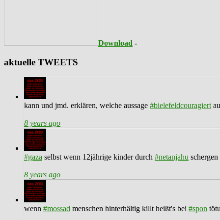
Download
-
aktuelle TWEETS
kann und jmd. erklären, welche aussage
#bielefeldcouragiert
au
8 years ago
#gaza
selbst wenn 12jährige kinder durch
#netanjahu
schergen 
8 years ago
wenn
#mossad
menschen hinterhältig killt heißt's bei
#spon
töt