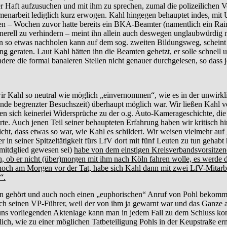
r Haft aufzusuchen und mit ihm zu sprechen, zumal die polizeilichen Ve
rbeit lediglich kurz erwogen. Kahl hingegen behauptet indes, mit Un
hen – Wochen zuvor hatte bereits ein BKA-Beamter (namentlich ein Rai
nerell zu verhindern – meint ihn allein auch deswegen unglaubwürdig 
n so etwas nachholen kann auf dem sog. zweiten Bildungsweg, scheint b
 geraten. Laut Kahl hätten ihn die Beamten gehetzt, er solle schnell u
dere die formal banaleren Stellen nicht genauer durchgelesen, so dass je
 Kahl so neutral wie möglich „einvernommen“, wie es in der unwirkl
de begrenzter Besuchszeit) überhaupt möglich war. Wir ließen Kahl vo
 sich keinerlei Widersprüche zu der o.g. Auto-Kamerageschichte, die 
e. Auch jenen Teil seiner behaupteten Erfahrung haben wir kritisch hint
nicht, dass etwas so war, wie Kahl es schildert. Wir weisen vielmehr a
 in seiner Spitzeltätigkeit fürs LfV dort mit fünf Leuten zu tun gehabt h
mitdglied gewesen sei)
habe von dem einstigen Kreisverbandsvorsitz
, ob er nicht (über)morgen mit ihm nach Köln fahren wolle, es werde d
 noch am Morgen vor der Tat, habe sich Kahl dann mit zwei LfV-Mitarb
“.
gehört und auch noch einen „euphorischen“ Anruf von Pohl bekommen 
ch seinen VP-Führer, weil der von ihm ja gewarnt war und das Ganze ab
r uns vorliegenden Aktenlage kann man in jedem Fall zu dem Schluss k
chlich, wie zu einer möglichen Tatbeteiligung Pohls in der Keupstraße