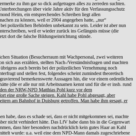
rmerke zu ihm gar so dick aufgetragen alles zu zerreden suchten.
terbrechungen über viele Jahre aktiv für den Verfassungsschutz
mond Heim, ein entsprechendes Schreiben liegt allen
machen zu können, weil er 2004 angegeben hatte, „nur“
ei polizeilichen Behörden unbekannt zu sein. Leider ist aber nun
nterschreiben, weil er wieder zurück ins Gefängnis müsse (die
tzt dort die falsche Bildungseinrichtung stünde.
ichen Situation (Besucherraum mit Wachpersonal, zwei weiteren
n sich aus erzählen, stellten Nach-/Verständnisfragen und machten
übrigens auch bereits bei der polizeilichen Vernehmung noch
erfragt und stellen fest, folgendes scheint zumindest theoretisch
uf gravierend bemerkenswerte Aussagen hin, die vor einem ordentlichen
ätte (die er alle nur mit Arbeitsnamen kennt und für die er insb. rund
enden der NRW-NPD Matthias Pohl kurz vor dem
ort eine große Sache steigen. Kahl habe Pohl abgesagt, aber
eitern am Bahnhof in Duisburg getroffen. Man habe ihm gesagt, er
habe, dass es schade sei, dass er nicht mitgekommen sei, machte
er nicht verhindert hätte. Das LfV habe dann bis in die Gegenwart
ommen, dass hier besonders nachdrücklich kein gutes Haar an Kahl
 ermittelt wurde: u.a. weil eine dem NPD-Mann damals zugeschriebene