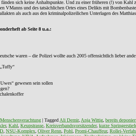
, fänden sich keine Anhaltspunkte. Und zu einer früheren (!) von Kahl
en VManns und des tatsächlichen Ortes eines Delikts mit Bombenbaste
llakten als auch aus den kriminalpolizeilichen Unterlagen des Matthi
derheft ab Seite 8 u.a.:
utsche waren – die Polizei wollte auch 2005 offensichtlich lieber ande
 „Tuffy“
ie Uwes“ gewesen sein sollen
ngen?
schalenkoffer
 Menschenverachtung
|
Tagged
Ali Demir
,
Anja Wittig
,
bereits deponier
ler
,
Kahl
,
Keupstrasse
,
Kreisverbandsvorsitzender
,
kurze Springerstief
PD
,
NSU-Komplex
,
Oliver Renn
,
Pohl
,
Promi-Chauffeur
,
Rollei-Verfah