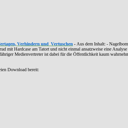
Vertagen, Verhindern und Vertuschen
-
Aus dem Inhalt: - ‪Nagelbomb
ahrrad mit Hardcase am Tatort und nicht einmal ansatzweise eine Anal
illfähriger Medienvertreter ist dabei für die Öffentlichkeit kaum wahrn
eien Download bereit: