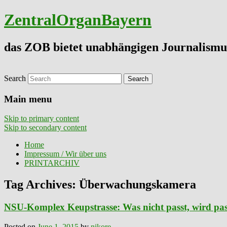
ZentralOrganBayern
das ZOB bietet unabhängigen Journalismu
Search
Main menu
Skip to primary content
Skip to secondary content
Home
Impressum / Wir über uns
PRINTARCHIV
Tag Archives:
Überwachungskamera
NSU-Komplex Keupstrasse: Was nicht passt, wird pa
Posted on
June 1, 2015
by
nikore