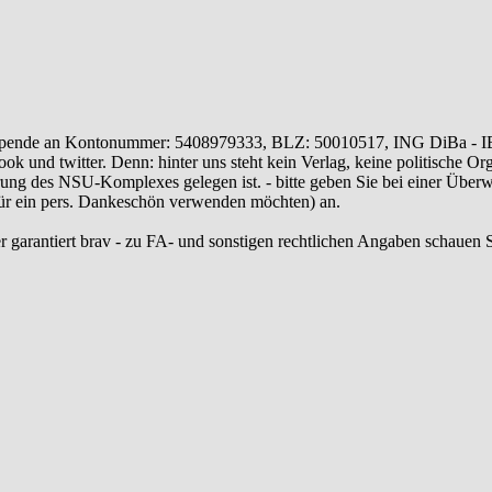
ende an Kontonummer: 5408979333, BLZ: 50010517, ING DiBa - 
 und twitter. Denn: hinter uns steht kein Verlag, keine politische Or
ung des NSU-Komplexes gelegen ist. - bitte geben Sie bei einer Üb
 für ein pers. Dankeschön verwenden möchten) an.
r garantiert brav - zu FA- und sonstigen rechtlichen Angaben schauen S