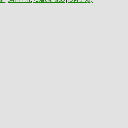
äter
,
zweites Case
,
zweites Hardcase
|
Leave a reply