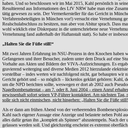
haben. Und so beschlossen wir im Mai 2015, Kahl persönlich in seine
Resultierend aus Informationen des LfV NRW habe man eine Zusammena
tätig gewesen zu sein. Der Vermerkersteller für das Gericht in Münc
Verfahrensbeteiligten in München vor!) versucht eine Vernehmung ge
Realschulabschluss zu besitzen, nun aber von Abitur sprach. Dass ma
wohl wirklich eine Diskrepanz in die unterschriebene neue Vernehmung
Vernehmung fand außerhalb der Haftanstalt statt). So habe er insbeson
„Halten Sie die Füße still!“
Mit zwei Jahren Erfahrung im NSU-Prozess in den Knochen haben wir
Gefangenen und ihrer Besucher, zudem unter dem Druck auf eine Stun
Vorhalte aus Akten und Bildern der VIVA-Aufzeichnungen. Es ergaben
gravierend weiterging und diverse Medien 2012 hierzulande elektrisiert
vorstellbar – indes werten wir nachfolgend nicht, gar behaupten wir 
Gericht gehört und – so möglich – lückenlos geklärt gehören: Kahl, der
um die NPD berichten sollte, weswegen er dort ab 2002 auch Pseudo
Nagelbombenattentat – am 7. oder 8. Juni 2004 – einen Anruf erhalten
gewissenhaft sofort seinen VP-Führer kontaktiert. Am nächsten Tag,
solle sich nicht einmischen, nicht hingehen: „Halten Sie die Füße still!
Als er dann am frühen Abend von der verheerenden Bombenexplosion 
Kahl nach eigener Aussage eine Anzeige und belastete neben Pohl au
alles dafür getan ihn „komplett als Spinner“ abzustempeln. Nach de
gelassen werden soll. Und gleichzeitig erscheint es extremst oberflä