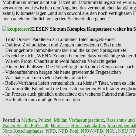
Mobilfunknummer nicht zur Tatzeit im Tatortumfeld registriert wurde
verworfen, weil zwischen den Angaben des vermeintlichen langjährig
zehn!) Kilometer lagen „und sich sowohl aus den noch verfügbaren Fa
noch an einem ähnlich gelagerten Sachverhalt ergaben.“
LESEN Sie zum Komplex Keupstrasse weiter im Son
- Trotz Dossier Parallelen zu Londoner Taten ausgeblendet
- Dubiose Zivilpolizisten und Zeugen interessieren Götzl nicht
- Der ungehörte Immobilienmakler und die kurzen Springerstiefel
- Es reichte nicht, WENN Zeugen betonten, dass Verdächtige sicher de
- Wie ein Promi-Chauffeur in wohl falschen Verdacht geriet
- Hinter den Kulissen: Die Polizei fragt im Kontext Keupstrasse nach
- Videoaufnahmen bergen bis heute gravierende Fragezeichen
- Was hat es mit den vielen Zetteln auf sich?
- Rollei-Verfahren liefert vermeintlich „zu kleine“ Täter, wenn es „d
- Warum sollte Böhnhardt die bereits deponierten Fluchträder wegbri
- Im Prozess auch gänzlich unbeachtet: ein weiteres Fahrrad mit Hart
- Hoffentlich nur zufällige Posse mit dpa
Posted in
Medien
,
Polizei, Militär, Verfassungsschutz
,
Rassismus und
Halten Sie die Füße still
,
Hardcase
,
Hartschalenkoffer
,
Immobilienmak
Nino Ketschagmadse
,
NPD
,
NPD Pohl
,
NRW-NPD
,
NSU
,
NSU N