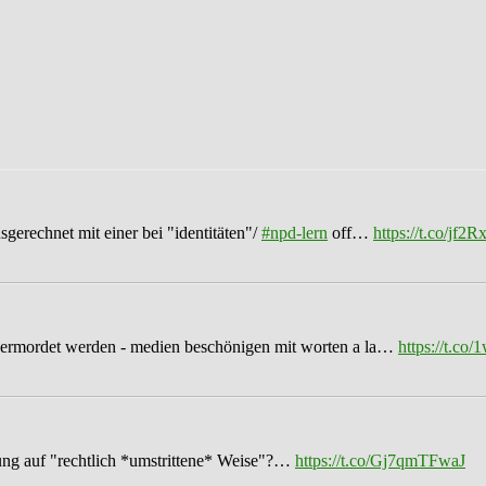
sgerechnet mit einer bei "identitäten"/
#npd-lern
off…
https://t.co/jf
ermordet werden - medien beschönigen mit worten a la…
https://t.c
ung auf "rechtlich *umstrittene* Weise"?…
https://t.co/Gj7qmTFwaJ