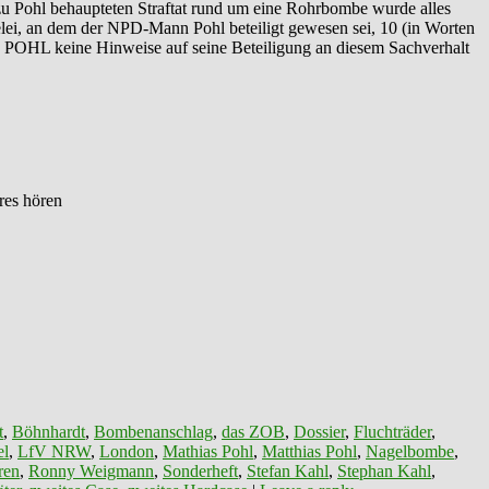
 zu Pohl behaupteten Straftat rund um eine Rohrbombe wurde alles
lei, an dem der NPD-Mann Pohl beteiligt gewesen sei, 10 (in Worten
as POHL keine Hinweise auf seine Beteiligung an diesem Sachverhalt
res hören
t
,
Böhnhardt
,
Bombenanschlag
,
das ZOB
,
Dossier
,
Fluchträder
,
el
,
LfV NRW
,
London
,
Mathias Pohl
,
Matthias Pohl
,
Nagelbombe
,
ren
,
Ronny Weigmann
,
Sonderheft
,
Stefan Kahl
,
Stephan Kahl
,