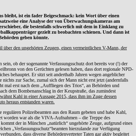
eibt, ist ein fader Beigeschmack: kein Wort über einen
ansatzweise eine Analyse der von Überwachungskameras am
chieber, die bestenfalls schwerlich mit dem in Einklang zu
ballkappenträger gezielt zu beobachten schienen. Und dann ist
 Behörden geben könnte.
teil über den ungehörten Zeugen, einen vermeintlichen V-Mann, der
ein, ob der sogenannte Verfassungsschutz dort bereits vor (!) der
 Heilbronn von den Gerüchten gelesen haben, dass dort regionale NPD-
es behauptet. Er sitzt seit anderthalb Jahren wegen angeblicher
nichts zur Sache, zumal sich der Mann nicht erst jetzt (andernfalls
icht mal erst nach dem „Auffliegen des Trios“, an Behörden und
r nach dem Bombenanschlag in der Keupstraße, das zumindest
wähnt Kahl in einer Aussage 2015, dass ihm im Zuge dessen
to heraus entstanden waren.
die regulären Polizeibeamten aus den Raum gebeten und habe Kahl,
net worden war als die VIVA-Aufnahmen – die Treppe des
, kommt der in München „natürlich“ ungehörte Zeuge, aufgrund eines
elchen „Verfassungsschutz“beamten hierzulande zur Verfügung
rbunden, dass diverse Behördenvertreter Taten gar aktiv begleitet