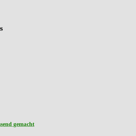
s
ssend gemacht