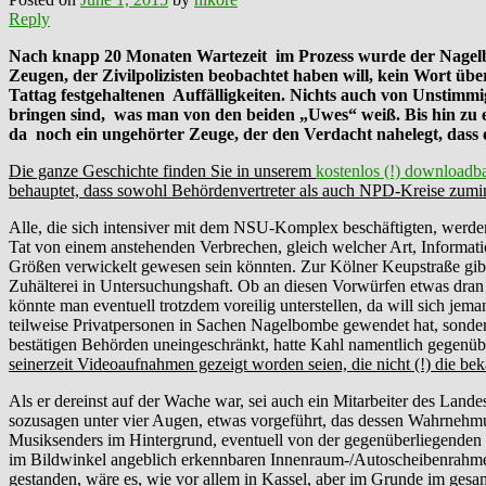
Reply
Nach knapp 20 Monaten Wartezeit im Prozess wurde der Nagelbo
Zeugen, der Zivilpolizisten beobachtet
haben will, kein Wort üb
Tattag festgehaltenen
Auffälligkeiten. Nichts auch von Unstimmi
bringen sind, was man von den beiden „Uwes“ weiß. Bis hin zu e
da noch ein ungehörter Zeuge, der den Verdacht nahelegt, dass
Die ganze Geschichte finden Sie in unserem
kostenlos (!) downloadba
behauptet, dass sowohl Behördenvertreter als auch NPD-Kreise zum
Alle, die sich intensiver mit dem NSU-Komplex beschäftigten, werden
Tat von einem anstehenden Verbrechen, gleich welcher Art, Informati
Größen verwickelt gewesen sein könnten. Zur Kölner Keupstraße gibt 
Zuhälterei in Untersuchungshaft. Ob an diesen Vorwürfen etwas dran is
könnte man eventuell trotzdem voreilig unterstellen, da will sich jem
teilweise Privatpersonen in Sachen Nagelbombe gewendet hat, sonder
bestätigen Behörden uneingeschränkt, hatte Kahl namentlich gegenüb
seinerzeit Videoaufnahmen gezeigt worden seien, die nicht (!) die
Als er dereinst auf der Wache war, sei auch ein Mitarbeiter des La
sozusagen unter vier Augen, etwas vorgeführt, das dessen Wahrnehm
Musiksenders im Hintergrund, eventuell von der gegenüberliegenden 
im Bildwinkel angeblich erkennbaren Innenraum-/Autoscheibenrahmen
gestanden, wäre es, wie vor allem in Kassel, aber im Grunde im ges