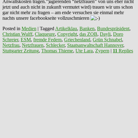
Anwaltskosten tragen.”)agierenden “netzfrauen” von uns eher nicht
jetzt und auch nicht in zukunft vermutet wird) trauen wir uns schon
gar nicht mehr zu fragen – am ende versuchen sie einmal mehr
nachts unsere facebookseite vollzuschmieren
Posted in
Medien
|
Tagged
Artikelklau
,
Banken
,
Bundespräsident
,
Christian Wulff
,
Claqueure
,
Copyright
,
das ZOB
,
Dayli
,
Doro
Schreier
,
ESM
,
fremde Federn
,
Griechenland
,
Grün Schnabel
,
Netzfrau
,
Netzfrauen
,
Schlecker
,
Staatsanwaltschaft Hannover
,
Stuttgarter Zeitung
,
Thomas Thieme
,
Ute Lara
,
Zypern
|
11
Replies