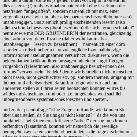
uns. denn darum sollte es ja gehen, oder?vorweg im moment nur
dies als erste (!) reply: wir haben natuerlich keine leserinnen der
netzfrauen “angegriffen”, sondern namentlich mit max. einer
vorgeblich (was wir nun aber allerspaetestens bezweifeln muessen)
unabhaengigen, uns ziemlich prollig erscheinenden leserin (also
allein schon keineswegs plural leserinnen) die sich “gruen schnabel”
nennt sowie mit DER GRUENDERIN der netzfrauen, gleichzeitig
einer admin von deren fb-seite (daher wohl kaum als –
unabhaengige – leserin zu bezeichnen) – namentlich einer doro
schreier – kritisch ueber u.e. unzulaengliche bzw. halbherzige
informationen / stellungnahmen versucht zu diskutieren. wenn die
beiden damen kritik an ihren aussagen mit einem angriff gegen
vorgeblich (!) leserinnen, also unabhaengige besucherinnen des
forums “verwechseln” beileid! denn: wir beurteilen nicht menschen,
nicht nasen, nicht geschlechter etc. pp. sondern themen, umgang mit
themen und arbeitsweisen. daraufhin folgte wie wir auch an
andereren stellen auf ihren seiten beobachten konnten wirres bis
wildes umsichschlagen und oder u.e. ungelenkes weil sachlich
unbegruendbares systematisches loeschen und sperren.
und zu der pseudofrage “Eine Frage am Rande, wie können Sie
über uns urteilen, da Sie uns gar nicht kennen?” da die von uns
punktuell – bei 3 themen – kritisierte “arbeit” der sog. netzfrauen
oeffentlich (!) stattfand, konnten wir natuerlich die jeweilige
herangehensweise entsprechend beurteilen – die frage erscheint uns