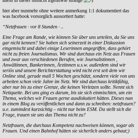
allein in dieser hinsicht irgendwie strange
hier aber nunmehr ohne weitere anmerkung 1:1 dokumentiert das
was facebook vorsorglich aussortiert hatte:
“Netzfrauen · vor 8 Stunden · ..
Eine Frage am Rande, wie können Sie über uns urteilen, da Sie uns
gar nicht kennen? Sie haben sich seinerzeit in einer Diskussion
eingemischt und dabei einige Leserinnen angegriffen, dass gehört
nicht zu freien Journalismus. Wir sind durchaus ein Netz aus Frauen
und zwar aus verschiedenen Berufen, wie Journalistinnen ,
Anwältinnen, Bankerinnen, Ärztinnen u.s.w. außerdem sind wir
seriös und unsere Berichterstattung wird nicht erst seit dem wir
Online sind, gerade mall 5 Wochen geschätzt, sondern viele von uns
arbeiten schon viele Jahre im Netz. Wir sind durchaus kritikfähig,
aber nur bis zu einer Grenze, die keinen Verletzen sollte. Nennt sich
Netiquette. Bei uns ging es darum, bis sie sich einmischten, um ein
Thema, welches wir Frauen gerne ausdiskutiert hätten. Dieses nun
in einem Blog zu veröffentlichen und dann zu schreiben: netzfrauen?
u.e. zumindest kurzsichtig – nicht nur beim ESM. Da stellt sich die
Frage, trauen sie uns das Thema nicht zu?
Netzfrauen, die durchaus Kompetenz nachweisen können, sogar als
Frauen. Und einen Bahnhof hätten sie sicherlich anders gebaut;)