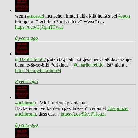
wenn
#mossad
menschen hinterhältig killt heißt's bei
#spon
tötung auf "rechtlich *umstrittene* Weise"?…
https://t.co/Gj7qmTFwaJ
8 years ago
@HalilErtem67
guten tag halil, ist gesichert, daß das orange-
banane-&-co-bild *original* "
#CharlieHebdo
“ ist? nicht…
https://t.co/y4dJoIhubM
8 years ago
#heilbronn
"Mit Luftdruckpistole auf
Bäckereifachverkäuferin geschossen" verlautet
#diepolizei
#heilbronn
. dass das…
https://t.co/9XyPTicqxl
8 years ago