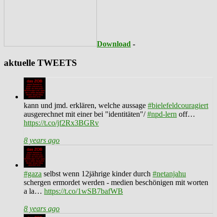
Download
-
aktuelle TWEETS
kann und jmd. erklären, welche aussage
#bielefeldcouragiert
ausgerechnet mit einer bei "identitäten"/
#npd-lern
off…
https://t.co/jf2Rx3BGRv
8 years ago
#gaza
selbst wenn 12jährige kinder durch
#netanjahu
schergen ermordet werden - medien beschönigen mit worten
a la…
https://t.co/1wSB7bafWB
8 years ago