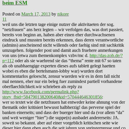
beim ESM
Posted on
March 17, 2013
by
nikore
11
weil uns die letzten tage einige nutzer die aktivitaeten der sog.
“netzfrauen” ans herz legten – wir verfolgen das, was dort passiert,
bereits von beginn an, haben aber einen eher durchwachsenen
eindruck und mussten bereits erkennen, dass deren verantwortliche
(admins) anscheinend nicht willends oder faehig sind mit sachkritik
umzugehen. folgender post und damit auch fruehere anmerkungen
von uns (etwa zum themenkomplex vzbv/mc d.
http://das-zob.de/?
p=112
oder als sie waehrend sie das “thema” rente mit 67 so taten
als ob unabhaengige experten dieses aufs tablett gelegt haetten
wobei es eben die bertelsmann-lobby war) wurden dort
kommentarlos geloescht, zensur wuerden wir es in dem fall nicht
mal nennen, eher nur ein beleg fuer zumindest partiell vorhandene
oberflaechlichkeit.wir schrieben als reply zu
http://www.facebook.com/permalink.php?
story_fbid=584790138200640&id=570444646301856
:
wer so textet wie die netzfrauen hat entweder keine ahnung von der
thematik oder kritisiert bewusst halbherzig! das perverse spiel der
banken einerseits; und dass der buerger hier und da (vor allem “da”
und weit weniger “hier”) die suppe(n) ausbadet andererseits: JA.
soweit so bekannt. aber auf einer vorgeblich kritischen seite wie
dieser hier dann eben auch die seit jahren von springerpresse und co.