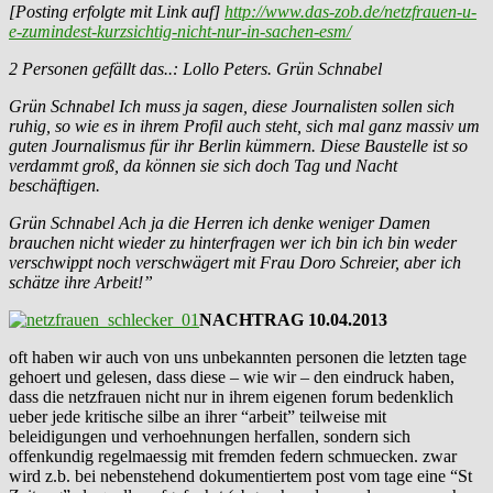
[Posting erfolgte mit Link auf]
http://www.das-zob.de/netzfrauen-u-
e-zumindest-kurzsichtig-nicht-nur-in-sachen-esm/
2 Personen gefällt das..: Lollo Peters. Grün Schnabel
Grün Schnabel Ich muss ja sagen, diese Journalisten sollen sich
ruhig, so wie es in ihrem Profil auch steht, sich mal ganz massiv um
guten Journalismus für ihr Berlin kümmern. Diese Baustelle ist so
verdammt groß, da können sie sich doch Tag und Nacht
beschäftigen.
Grün Schnabel Ach ja die Herren ich denke weniger Damen
brauchen nicht wieder zu hinterfragen wer ich bin ich bin weder
verschwippt noch verschwägert mit Frau Doro Schreier, aber ich
schätze ihre Arbeit!”
NACHTRAG 10.04.2013
oft haben wir auch von uns unbekannten personen die letzten tage
gehoert und gelesen, dass diese – wie wir – den eindruck haben,
dass die netzfrauen nicht nur in ihrem eigenen forum bedenklich
ueber jede kritische silbe an ihrer “arbeit” teilweise mit
beleidigungen und verhoehnungen herfallen, sondern sich
offenkundig regelmaessig mit fremden federn schmuecken. zwar
wird z.b. bei nebenstehend dokumentiertem post vom tage eine “St