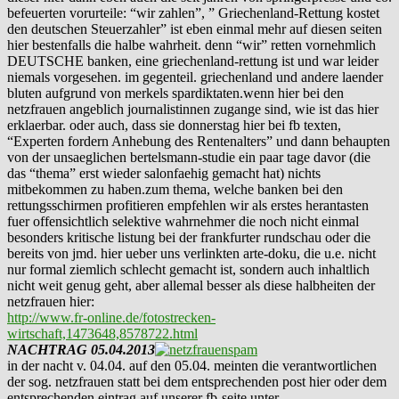
befeuerten vorurteile: “wir zahlen”, ” Griechenland-Rettung kostet
den deutschen Steuerzahler” ist eben einmal mehr auf diesen seiten
hier bestenfalls die halbe wahrheit. denn “wir” retten vornehmlich
DEUTSCHE banken, eine griechenland-rettung ist und war leider
niemals vorgesehen. im gegenteil. griechenland und andere laender
bluten aufgrund von merkels spardiktaten.wenn hier bei den
netzfrauen angeblich journalistinnen zugange sind, wie ist das hier
erklaerbar. oder auch, dass sie donnerstag hier bei fb texten,
“Experten fordern Anhebung des Rentenalters” und dann behaupten
von der unsaeglichen bertelsmann-studie ein paar tage davor (die
das “thema” erst wieder salonfaehig gemacht hat) nichts
mitbekommen zu haben.zum thema, welche banken bei den
rettungsschirmen profitieren empfehlen wir als erstes herantasten
fuer offensichtlich selektive wahrnehmer die noch nicht einmal
besonders kritische listung bei der frankfurter rundschau oder die
bereits von jmd. hier ueber uns verlinkten arte-doku, die u.e. nicht
nur formal ziemlich schlecht gemacht ist, sondern auch inhaltlich
nicht weit genug geht, aber allemal besser als diese halbheiten der
netzfrauen hier:
http://www.fr-online.de/fotostrecken-
wirtschaft,1473648,8578722.html
NACHTRAG 05.04.2013
in der nacht v. 04.04. auf den 05.04. meinten die verantwortlichen
der sog. netzfrauen statt bei dem entsprechenden post hier oder dem
entsprechenden eintrag auf unserer fb-seite unter