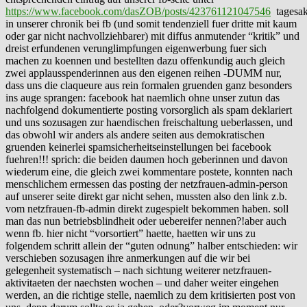
https://www.facebook.com/dasZOB/posts/423761121047546
tagesak
in unserer chronik bei fb (und somit tendenziell fuer dritte mit kaum
oder gar nicht nachvollziehbarer) mit diffus anmutender “kritik” und
dreist erfundenen verunglimpfungen eigenwerbung fuer sich
machen zu koennen und bestellten dazu offenkundig auch gleich
zwei applausspenderinnen aus den eigenen reihen -DUMM nur,
dass uns die claqueure aus rein formalen gruenden ganz besonders
ins auge sprangen: facebook hat naemlich ohne unser zutun das
nachfolgend dokumentierte posting vorsorglich als spam deklariert
und uns sozusagen zur haendischen freischaltung ueberlassen, und
das obwohl wir anders als andere seiten aus demokratischen
gruenden keinerlei spamsicherheitseinstellungen bei facebook
fuehren!!! sprich: die beiden daumen hoch geberinnen und davon
wiederum eine, die gleich zwei kommentare postete, konnten nach
menschlichem ermessen das posting der netzfrauen-admin-person
auf unserer seite direkt gar nicht sehen, mussten also den link z.b.
vom netzfrauen-fb-admin direkt zugespielt bekommen haben. soll
man das nun betriebsblindheit oder uebereifer nennen?!aber auch
wenn fb. hier nicht “vorsortiert” haette, haetten wir uns zu
folgendem schritt allein der “guten odnung” halber entschieden: wir
verschieben sozusagen ihre anmerkungen auf die wir bei
gelegenheit systematisch – nach sichtung weiterer netzfrauen-
aktivitaeten der naechsten wochen – und daher weiter eingehen
werden, an die richtige stelle, naemlich zu dem kritisierten post von