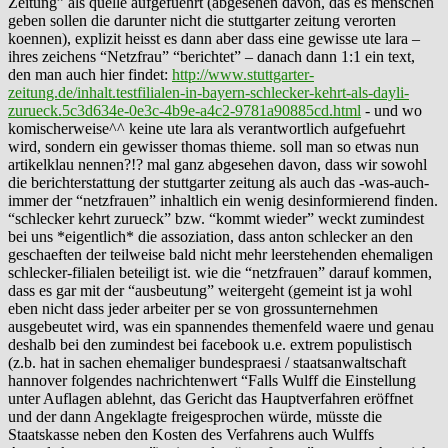
Zeitung” als quelle aufgefuehrt (abgesehen davon, das es menschen
geben sollen die darunter nicht die stuttgarter zeitung verorten
koennen), explizit heisst es dann aber dass eine gewisse ute lara –
ihres zeichens “Netzfrau” “berichtet” – danach dann 1:1 ein text,
den man auch hier findet:
http://www.stuttgarter-
zeitung.de/inhalt.testfilialen-in-bayern-schlecker-kehrt-als-dayli-
zurueck.5c3d634e-0e3c-4b9e-a4c2-9781a90885cd.html
- und wo
komischerweise^^ keine ute lara als verantwortlich aufgefuehrt
wird, sondern ein gewisser thomas thieme. soll man so etwas nun
artikelklau nennen?!? mal ganz abgesehen davon, dass wir sowohl
die berichterstattung der stuttgarter zeitung als auch das -was-auch-
immer der “netzfrauen” inhaltlich ein wenig desinformierend finden.
“schlecker kehrt zurueck” bzw. “kommt wieder” weckt zumindest
bei uns *eigentlich* die assoziation, dass anton schlecker an den
geschaeften der teilweise bald nicht mehr leerstehenden ehemaligen
schlecker-filialen beteiligt ist. wie die “netzfrauen” darauf kommen,
dass es gar mit der “ausbeutung” weitergeht (gemeint ist ja wohl
eben nicht dass jeder arbeiter per se von grossunternehmen
ausgebeutet wird, was ein spannendes themenfeld waere und genau
deshalb bei den zumindest bei facebook u.e. extrem populistisch
(z.b. hat in sachen ehemaliger bundespraesi / staatsanwaltschaft
hannover folgendes nachrichtenwert “Falls Wulff die Einstellung
unter Auflagen ablehnt, das Gericht das Hauptverfahren eröffnet
und der dann Angeklagte freigesprochen würde, müsste die
Staatskasse neben den Kosten des Verfahrens auch Wulffs