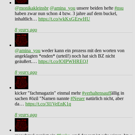
@monikakleinsbr
@amina_you
unsere beiden hefte
#nsu
haben zwar nun schon 4 bzw. 3 jahre auf dem buckel,
inhaltlich…
https://t.co/wkKxGErwHU
8 years ago
@amina_you
weder kann ein prozess mit den worten von
angeklagten *enden* (urteil!) noch hat sich BZ nicht
geäußert.…
https://t.co/lOIPWHREQJ
8 years ago
kicker "fachmagazin" einmal mehr
#verhaltensauff
ällig in
sachen #özil "Namen nannte
#Neuer
natürlich nicht, aber
da…
https://t.co/3l1VeEnK1q
8 years ago