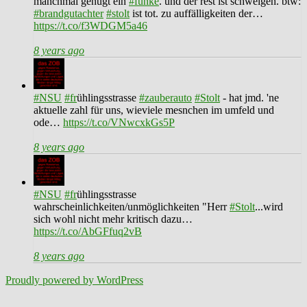
manchmal genügt ein
#funke
. und der rest ist schweigen. btw:
#brandgutachter
#stolt
ist tot. zu auffälligkeiten der…
https://t.co/f3WDGM5a46
8 years ago
#NSU
#fr
ühlingsstrasse
#zauberauto
#Stolt
- hat jmd. 'ne
aktuelle zahl für uns, wieviele mesnchen im umfeld und
ode…
https://t.co/VNwcxkGs5P
8 years ago
#NSU
#fr
ühlingsstrasse
wahrscheinlichkeiten/unmöglichkeiten "Herr
#Stolt
...wird
sich wohl nicht mehr kritisch dazu…
https://t.co/AbGFfuq2vB
8 years ago
Proudly powered by WordPress