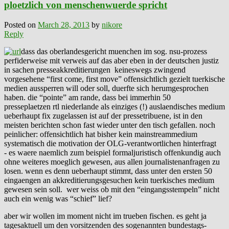
ploetzlich von menschenwuerde spricht
Posted on
March 28, 2013
by
nikore
Reply
dass das oberlandesgericht muenchen im sog. nsu-prozess
perfiderweise mit verweis auf das aber eben in der deutschen justiz
in sachen presseakkreditierungen keineswegs zwingend
vorgesehene “first come, first move” offensichtlich gezielt tuerkische
medien aussperren will oder soll, duerfte sich herumgesprochen
haben. die “pointe” am rande, dass bei immerhin 50
presseplaetzen rtl niederlande als einziges (!) auslaendisches medium
ueberhaupt fix zugelassen ist auf der pressetribuene, ist in den
meisten berichten schon fast wieder unter den tisch gefallen. noch
peinlicher: offensichtlich hat bisher kein mainstreammedium
systematisch die motivation der OLG-verantwortlichen hinterfragt
- es waere naemlich zum beispiel formaljuristisch offenkundig auch
ohne weiteres moeglich gewesen, aus allen journalistenanfragen zu
losen. wenn es denn ueberhaupt stimmt, dass unter den ersten 50
eingaengen an akkreditierungsgesuchen kein tuerkisches medium
gewesen sein soll. wer weiss ob mit den “eingangsstempeln” nicht
auch ein wenig was “schief” lief?
aber wir wollen im moment nicht im trueben fischen. es geht ja
tagesaktuell um den vorsitzenden des sogenannten bundestags-