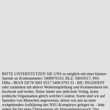
BITTE UNTERSTÜTZEN SIE UNS so möglich mit einer kleinen
Spende an Kontonummer: 5408979333, BLZ: 50010517, ING
DiBa - IBAN DE78 5001 0517 5408 9793 33 - BIC INGDDEFF
oder zumindest mit aktiver Weiterempfehlung und Kommentaren bei
facebook und twitter. Denn: hinter uns steht kein Verlag, keine
politische Organisation gleich welcher Couleur. Somit sind wir auf
Spenden von Menschen angewiesen, denen wie uns an einer
weitgehenden Aufklärung des NSU-Komplexes gelegen ist. - bitte
geben Sie bei einer Überweisung als Verwendungszweck "das