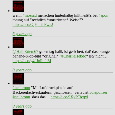
wenn
#mossad
menschen hinterhältig killt heißt's bei
#spon
tötung auf "rechtlich *umstrittene* Weise"?…
https://t.co/Gj7qmTFwaJ
8 years ago
@HalilErtem67
guten tag halil, ist gesichert, daß das orange-
banane-&-co-bild *original* "
#CharlieHebdo
“ ist? nicht…
https://t.co/y4dJoIhubM
8 years ago
#heilbronn
"Mit Luftdruckpistole auf
Bäckereifachverkäuferin geschossen" verlautet
#diepolizei
#heilbronn
. dass das…
https://t.co/9XyPTicqxl
8 years ago