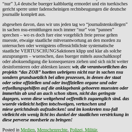
“nur” 3,4 deutsche buerger kaltbluetig ermordet und ein tuerkisches
gericht sperre unter fadenscheinigen rechtsbeugungen die deutsche
journaille komplett aus.
abgesehen davon, dass wir uns jeden tag wo “journalistenkollegen”
in sachen nsu-ermittlungen noch immer “nur” von “pannen”
sprechen – wo es doch fuer eine vorgeblich freie presse gelten
muesste, etwaige staatliche mitverantwortung an den morden zu
untersuchen oder wenigstens offensichtlichste systematische
staatliche VERTUSCHUNGSaktionen klipp und klar als solche
anzuprangern – wuenschen, dass buerger mittels ausschaltknopf
oder abokuendigung die konsequenzen ziehen und sich nicht weiter
desinformieren oder ablenken lassen:
wir, die verantwortlichen des
projekts “das ZOB” haetten uebrigens nicht nur in sachen nsu
sondern grundsaetzlich
bei allen prozessen, in denen der staat
oder seine offiziellen und oder inoffiziellen organe und oder
erfuellungsgehilfen auf die anklagebank gehoeren muessten oder
immerhin ab und an auch schon sitzen, nicht das geringste
dagegen,
wenn
diese weitgehend oeffentlich zugaenglich sind. das
wuerde vielleicht helfen totschweigen, vertuschen und
miese gerichtsdeals aufzudecken! und im konkreten nsu-fall
vielleicht ein wenig licht ins dunkel der staatlichen verstrickung in
diese perverse mordserie zu bringen!
Posted in
Medien
,
Menschenrechte
,
Polizei, Militär,