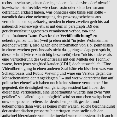
rechtsausschusses, einen der legendaeren kauder-brueder! obwohl
inzwischen strafrechtler wie claus roxin oder klaus bernsmann
oeffentlich erklaert haben, was ohnedies eine binse sein sollte –
naemlich dass eine uebertragung des prozessgeschehens aus
vermeintlichen kapazitaetsgruenden in einen zweiten gerichtssaal
natuerlich keineswegs etwas mit dem in paragraph 169 des
gerichtsverfassungsgesetzes verankerten verbot, ton- und
filmaufnahmen “
zum Zwecke der Veröffentlichung”
zu
uebertragen zu tun hat (weil ja eben nicht ”in jedes Wohnzimmer
gesendet werde”), also gegen eine information von z.b. journalisten
in einem zweiten gerichtssaals nicht das geringste dagegen spricht,
dieser schritt (wie roxin richtig beschreibt) eben “nichts anderes als
eine Vergrößerung des Gerichtssaals mit den Mitteln der Technik“
waere, hetzt jener siegfried kauder (CDU) doch tatsaechlich “Eine
Videoübertragung in einen anderen Saal hätte ein bisschen was von
Schauprozess und Public Viewing und wäre ein Verstoß gegen die
Menschenwürde der Angeklagten.” – und wer widerspricht ihm auf
politischer ebene? wir haben noch keine stimme vernommen! im
gegenteil, die dreistigkeit von gerichtspraesident karl huber der
dieser tage verkuendete, eine uebertragung wuerde ihm zwar “gut
gefallen” sei “allerdings unmöglich” wird so nun eben weitgehend
unwidersprochen seitens der deutschen politik geadelt. und
uebermorgen dann wird es keiner mehr wagen, solche beschneidung
der auslaendischen presse zu hinterfragen. man stelle sich den
aufschrei hierzulande vor, in der tuerkei wuerden systematisch auch