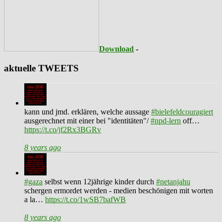
Download
-
aktuelle TWEETS
kann und jmd. erklären, welche aussage
#bielefeldcouragiert
ausgerechnet mit einer bei "identitäten"/
#npd-lern
off…
https://t.co/jf2Rx3BGRv
8 years ago
#gaza
selbst wenn 12jährige kinder durch
#netanjahu
schergen ermordet werden - medien beschönigen mit worten
a la…
https://t.co/1wSB7bafWB
8 years ago