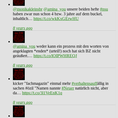
@monikakleinsbr
@amina_you
unsere beiden hefte
#nsu
haben zwar nun schon 4 bzw. 3 jahre auf dem buckel,
inhaltlich…
https://t.co/wkKxGErwHU
8 years ago
@amina_you
weder kann ein prozess mit den worten von
angeklagten *enden* (urteil!) noch hat sich BZ nicht
geäußert.…
https://t.co/lOIPWHREQJ
8 years ago
kicker "fachmagazin" einmal mehr
#verhaltensauff
ällig in
sachen #özil "Namen nannte
#Neuer
natürlich nicht, aber
da…
https://t.co/3l1VeEnK1q
8 years ago