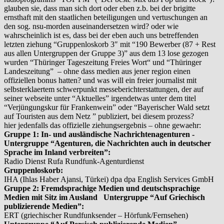
glauben sie, dass man sich dort oder eben z.b. bei der brigitte
ernsthaft mit den staatlichen beteiligungen und vertuschungen an
den sog. nsu-morden auseinandersetzen wird? oder wie
wahrscheinlich ist es, dass bei der eben auch uns betreffenden
letzten ziehung “Gruppenloskorb 3″ mit “190 Bewerber (87 + Rest
aus allen Untergruppen der Gruppe 3)” aus dem 13 lose gezogen
wurden “Thüringer Tageszeitung Freies Wort“ und “Thüringer
Landeszeitung” – ohne dass medien aus jener region einen
offiziellen bonus hatten? und was will ein freier journalist mit
selbsterklaertem schwerpunkt messeberichterstattungen, der auf
seiner webseite unter “Aktuelles” irgendetwas unter dem titel
“Verjüngungskur für Frankenwein” oder “Bayerischer Wald setzt
auf Touristen aus dem Netz ” publiziert, bei diesem prozess?
hier jedenfalls das offizielle ziehungsergebnis – ohne gewaehr:
Gruppe 1: In- und ausländische Nachrichtenagenturen -
Untergruppe “Agenturen, die Nachrichten auch in deutscher
Sprache im Inland verbreiten”:
Radio Dienst Rufa Rundfunk-Agenturdienst
Gruppenloskorb:
IHA (Ihlas Haber Ajansi, Türkei) dpa dpa English Services GmbH
Gruppe 2: Fremdsprachige Medien und deutschsprachige
Medien mit Sitz im Ausland
Untergruppe “Auf Griechisch
publizierende Medien”:
ERT (griechischer Rundfunksender – Hörfunk/Fernsehen)