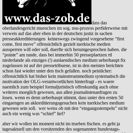
dass das
oberlandesgericht muenchen im sog. nsu-prozess perfiderweise mit
verweis auf das aber eben in der deutschen justiz in sachen
presseakkreditierungen keineswegs zwingend vorgesehene “first
come, first move” offensichtlich gezielt tuerkische medien
aussperren will oder soll, duerfte sich herumgesprochen haben. die
“pointe” am rande, dass bei immerhin 50 presseplaetzen rtl
niederlande als einziges (!) auslaendisches medium ueberhaupt fix
zugelassen ist auf der pressetribuene, ist in den meisten berichten
schon fast wieder unter den tisch gefallen. noch peinlicher:
offensichtlich hat bisher kein mainstreammedium systematisch die
motivation der OLG-verantwortlichen hinterfragt - es waere
naemlich zum beispiel formaljuristisch offenkundig auch ohne
weiteres moeglich gewesen, aus allen journalistenanfragen zu
losen. wenn es denn ueberhaupt stimmt, dass unter den ersten 50
eingaengen an akkreditierungsgesuchen kein tuerkisches medium
gewesen sein soll. wer weiss ob mit den “eingangsstempeln” nicht
auch ein wenig was “schief” lief?
aber wir wollen im moment nicht im trueben fischen. es geht ja
tagesaktuell um den vorsitzenden des sogenannten bundestags-