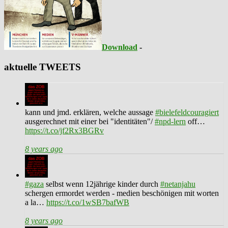
Download
-
aktuelle TWEETS
kann und jmd. erklären, welche aussage
#bielefeldcouragiert
ausgerechnet mit einer bei "identitäten"/
#npd-lern
off…
https://t.co/jf2Rx3BGRv
8 years ago
#gaza
selbst wenn 12jährige kinder durch
#netanjahu
schergen ermordet werden - medien beschönigen mit worten
a la…
https://t.co/1wSB7bafWB
8 years ago