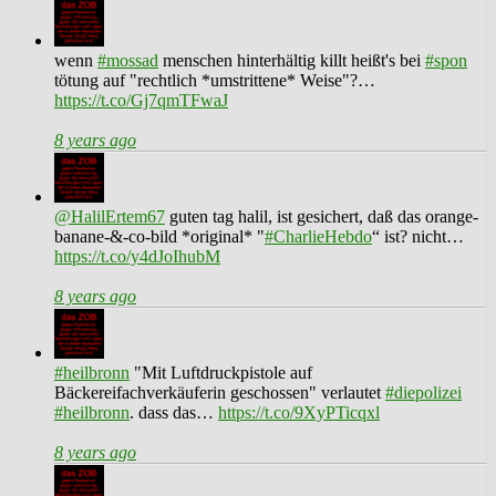
wenn
#mossad
menschen hinterhältig killt heißt's bei
#spon
tötung auf "rechtlich *umstrittene* Weise"?…
https://t.co/Gj7qmTFwaJ
8 years ago
@HalilErtem67
guten tag halil, ist gesichert, daß das orange-
banane-&-co-bild *original* "
#CharlieHebdo
“ ist? nicht…
https://t.co/y4dJoIhubM
8 years ago
#heilbronn
"Mit Luftdruckpistole auf
Bäckereifachverkäuferin geschossen" verlautet
#diepolizei
#heilbronn
. dass das…
https://t.co/9XyPTicqxl
8 years ago