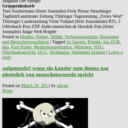
Magazin Der Spiegel
Gruppenloskorb
Tom Sundermann (freier Journalist) Freie Presse Straubinger
Tagblatt/Landshuter Zeitung Thüringer Tageszeitung „Freies Wort“
Thüringer Landeszeitung Viola Volland (freie Journalistin) RTL 2
Offenbach Post ZDF Hallo-muenchen.de Hendrik Puls (freier
Journalist) Junge Welt Brigitte
Posted in
Medien
,
Polizei, Militär, Verfassungsschutz
,
Rassismus
und Menschenverachtung
|
Tagged
Al Jazeera
,
Brigitte
,
das ZOB
,
dpa
,
Karl Huber
,
Medienkonzentration
,
München
,
NSU
,
Oberlandesgericht
,
OLG
,
Strohmann
,
Stuttgarter Zeitung
|
Leave a
reply
aufgemerkt! wenn ein kauder zum thema nsu
ploetzlich von menschenwuerde spricht
Posted on
March 28, 2013
by
nikore
Reply