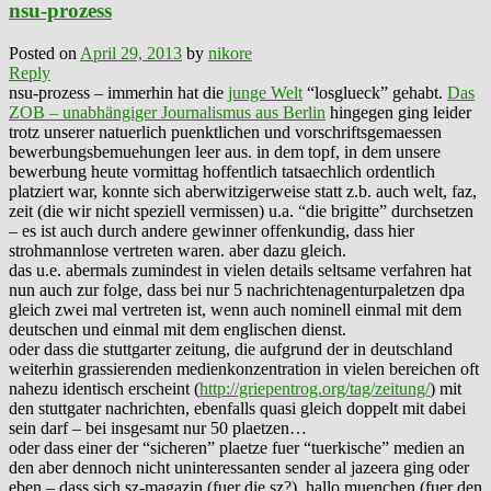
nsu-prozess
Posted on
April 29, 2013
by
nikore
Reply
nsu-prozess – immerhin hat die
junge Welt
“losglueck” gehabt.
Das
ZOB – unabhängiger Journalismus aus Berlin
hingegen ging leider
trotz unserer natuerlich puenktlichen und vorschriftsgemaessen
bewerbungsbemuehungen leer aus. in dem topf, in dem unsere
bewerbung heute vormittag hoffentlich tatsaechlich ordentlich
platziert war, konnte sich aberwitzigerweise statt z.b. auch welt, faz,
zeit (die wir nicht speziell vermissen) u.a. “die brigitte” durchsetzen
– es ist auch durch andere gewinner offenkundig, dass hier
strohmannlose vertreten waren. aber dazu gleich.
das u.e. abermals zumindest in vielen details seltsame verfahren hat
nun auch zur folge, dass bei nur 5 nachrichtenagenturpaletzen dpa
gleich zwei mal vertreten ist, wenn auch nominell einmal mit dem
deutschen und einmal mit dem englischen dienst.
oder dass die stuttgarter zeitung, die aufgrund der in deutschland
weiterhin grassierenden medienkonzentration in vielen bereichen oft
nahezu identisch erscheint (
http://griepentrog.org/tag/zeitung/
) mit
den stuttgater nachrichten, ebenfalls quasi gleich doppelt mit dabei
sein darf – bei insgesamt nur 50 plaetzen…
oder dass einer der “sicheren” plaetze fuer “tuerkische” medien an
den aber dennoch nicht uninteressanten sender al jazeera ging oder
eben – dass sich sz-magazin (fuer die sz?), hallo muenchen (fuer den