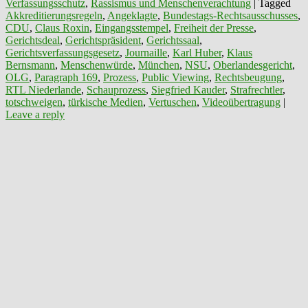
Verfassungsschutz
,
Rassismus und Menschenverachtung
|
Tagged
Akkreditierungsregeln
,
Angeklagte
,
Bundestags-Rechtsausschusses
,
CDU
,
Claus Roxin
,
Eingangsstempel
,
Freiheit der Presse
,
Gerichtsdeal
,
Gerichtspräsident
,
Gerichtssaal
,
Gerichtsverfassungsgesetz
,
Journaille
,
Karl Huber
,
Klaus
Bernsmann
,
Menschenwürde
,
München
,
NSU
,
Oberlandesgericht
,
OLG
,
Paragraph 169
,
Prozess
,
Public Viewing
,
Rechtsbeugung
,
RTL Niederlande
,
Schauprozess
,
Siegfried Kauder
,
Strafrechtler
,
totschweigen
,
türkische Medien
,
Vertuschen
,
Videoübertragung
|
Leave a reply