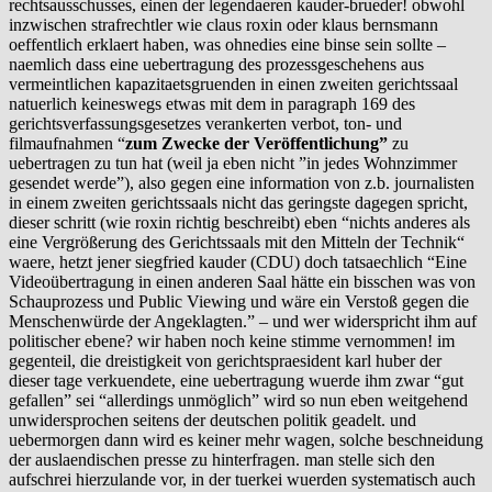
rechtsausschusses, einen der legendaeren kauder-brueder! obwohl
inzwischen strafrechtler wie claus roxin oder klaus bernsmann
oeffentlich erklaert haben, was ohnedies eine binse sein sollte –
naemlich dass eine uebertragung des prozessgeschehens aus
vermeintlichen kapazitaetsgruenden in einen zweiten gerichtssaal
natuerlich keineswegs etwas mit dem in paragraph 169 des
gerichtsverfassungsgesetzes verankerten verbot, ton- und
filmaufnahmen “
zum Zwecke der Veröffentlichung”
zu
uebertragen zu tun hat (weil ja eben nicht ”in jedes Wohnzimmer
gesendet werde”), also gegen eine information von z.b. journalisten
in einem zweiten gerichtssaals nicht das geringste dagegen spricht,
dieser schritt (wie roxin richtig beschreibt) eben “nichts anderes als
eine Vergrößerung des Gerichtssaals mit den Mitteln der Technik“
waere, hetzt jener siegfried kauder (CDU) doch tatsaechlich “Eine
Videoübertragung in einen anderen Saal hätte ein bisschen was von
Schauprozess und Public Viewing und wäre ein Verstoß gegen die
Menschenwürde der Angeklagten.” – und wer widerspricht ihm auf
politischer ebene? wir haben noch keine stimme vernommen! im
gegenteil, die dreistigkeit von gerichtspraesident karl huber der
dieser tage verkuendete, eine uebertragung wuerde ihm zwar “gut
gefallen” sei “allerdings unmöglich” wird so nun eben weitgehend
unwidersprochen seitens der deutschen politik geadelt. und
uebermorgen dann wird es keiner mehr wagen, solche beschneidung
der auslaendischen presse zu hinterfragen. man stelle sich den
aufschrei hierzulande vor, in der tuerkei wuerden systematisch auch