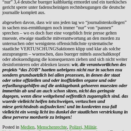
“nur” 3,4 deutsche buerger kaltbluetig ermordet und ein tuerkisches
gericht sperre unter fadenscheinigen rechtsbeugungen die deutsche
journaille komplett aus.
abgesehen davon, dass wir uns jeden tag wo “journalistenkollegen”
in sachen nsu-ermittlungen noch immer “nur” von “pannen”
sprechen – wo es doch fuer eine vorgeblich freie presse gelten
muesste, etwaige staatliche mitverantwortung an den morden zu
untersuchen oder wenigstens offensichtlichste systematische
staatliche VERTUSCHUNGSaktionen klipp und klar als solche
anzuprangern – wuenschen, dass buerger mittels ausschaltknopf
oder abokuendigung die konsequenzen ziehen und sich nicht weiter
desinformieren oder ablenken lassen:
wir, die verantwortlichen des
projekts “das ZOB” haetten uebrigens nicht nur in sachen nsu
sondern grundsaetzlich
bei allen prozessen, in denen der staat
oder seine offiziellen und oder inoffiziellen organe und oder
erfuellungsgehilfen auf die anklagebank gehoeren muessten oder
immerhin ab und an auch schon sitzen, nicht das geringste
dagegen,
wenn
diese weitgehend oeffentlich zugaenglich sind. das
wuerde vielleicht helfen totschweigen, vertuschen und
miese gerichtsdeals aufzudecken! und im konkreten nsu-fall
vielleicht ein wenig licht ins dunkel der staatlichen verstrickung in
diese perverse mordserie zu bringen!
Posted in
Medien
,
Menschenrechte
,
Polizei, Militär,