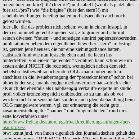
muenchner merkur?) rtl2 (fuer rtl?) und kabel1 (wohl als platzhalter
fuer sat1/pro7) wie “die brigitte” (fuer den stern?!) mit
scheinbewerbungen beteiligt hatten und tatsaechlich auch noch
gelost wurden.
fuer alle, die das problem nicht sehen: wenn in einem lostopf, in
dem es nominell gerecht zugehen soll, z.b. gruner und jahr mit
seinen diversen “frauen”- und sonstigen sinnfrei papierzerstoerenden
publikationen neben dem eigentlichen bewerber “stern” im lostopf
ist, geraten jene haeuser, die nur eine ziehungschance hatten,
statistisch (und wie nun feststeht eben auch de facto) ins
hintertreffen. von einem “gerechten” verfahren kann schon wie im
ersten anlauf NICHT die rede sein, wenngleich neben dem sich
uebelst selbstbeweihraeuchernden OLG-mann huber auch im
anschluss an die liveuebertragung der “pressekonferenz” schon bei
phoenix der sog. unabhaengige medienvertreter hans-ulrich stelter
als auch der ebenfalls als unabhaengig verkaufte experte im studio
prof. volker kronenberg nicht entbloeden so zu tun, als ob vor
wochen nicht nur sensibilitaet sondern auch gleichbehandlung beim
OLG mangelware waren. vgl. zur erinnerung die recht gute
zusammenstellung der “pannen” und “ungereitheiten” rund ums
erste losverfahren unter
http://www.freitag.de/autoren/gsfrb/akkreditierungsanfragen-fuer-
nsu-prozess
btw: kennt jmd. von ihnen eigentlich den journalistischen gehalt des
radioprogramms “TOP FM” (“Der beste Mix aus Pop und Rock”)?