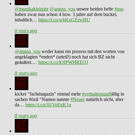
@monikakleinsbr
@amina_you
unsere beiden hefte
#nsu
haben zwar nun schon 4 bzw. 3 jahre auf dem buckel,
inhaltlich…
https://t.co/wkKxGErwHU
8 years ago
@amina_you
weder kann ein prozess mit den worten von
angeklagten *enden* (urteil!) noch hat sich BZ nicht
geäußert.…
https://t.co/lOIPWHREQJ
8 years ago
kicker "fachmagazin" einmal mehr
#verhaltensauff
ällig in
sachen #özil "Namen nannte
#Neuer
natürlich nicht, aber
da…
https://t.co/3l1VeEnK1q
8 years ago