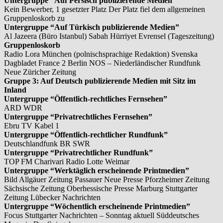
Untergruppe “Auf Persisch publizierende Medien”
Kein Bewerber, 1 gesetzter Platz Der Platz fiel dem allgemeinen
Gruppenloskorb zu
Untergruppe “Auf Türkisch publizierende Medien”
Al Jazeera (Büro Istanbul) Sabah Hürriyet Evrensel (Tageszeitung)
Gruppenloskorb
Radio Lora München (polnischsprachige Redaktion) Svenska
Dagbladet France 2 Berlin NOS – Niederländischer Rundfunk
Neue Züricher Zeitung
Gruppe 3: Auf Deutsch publizierende Medien mit Sitz im
Inland
Untergruppe “Öffentlich-rechtliches Fernsehen”
ARD WDR
Untergruppe “Privatrechtliches Fernsehen”
Ebru TV Kabel 1
Untergruppe “Öffentlich-rechtlicher Rundfunk”
Deutschlandfunk BR SWR
Untergruppe “Privatrechtlicher Rundfunk”
TOP FM Charivari Radio Lotte Weimar
Untergruppe “Werktäglich erscheinende Printmedien”
Bild Allgäuer Zeitung Passauer Neue Presse Pforzheimer Zeitung
Sächsische Zeitung Oberhessische Presse Marburg Stuttgarter
Zeitung Lübecker Nachrichten
Untergruppe “Wöchentlich erscheinende Printmedien”
Focus Stuttgarter Nachrichten – Sonntag aktuell Süddeutsches