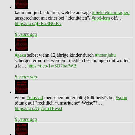
kann und jmd. erklären, welche aussage
#bielefeldcouragiert
ausgerechnet mit einer bei "identitäten"/
#npd-lern
off…
https://t.co/jf2Rx3BGRv
8 years ago
#gaza
selbst wenn 12jährige kinder durch
#netanjahu
schergen ermordet werden - medien beschönigen mit worten
a la…
https://t.co/1wSB7bafWB
8 years ago
wenn
#mossad
menschen hinterhältig killt heißt's bei
#spon
tötung auf "rechtlich *umstrittene* Weise"?…
https://t.co/Gj7qmTFwaJ
8 years ago