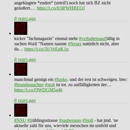
angeklagten *enden* (urteil!) noch hat sich BZ nicht
geäußert.…
https://t.co/lOIPWHREQJ
8 years ago
kicker "fachmagazin" einmal mehr
#verhaltensauff
ällig in
sachen #özil "Namen nannte
#Neuer
natürlich nicht, aber
da…
https://t.co/3l1VeEnK1q
8 years ago
manchmal genügt ein
#funke
. und der rest ist schweigen. btw:
#brandgutachter
#stolt
ist tot. zu auffälligkeiten der…
https://t.co/f3WDGM5a46
8 years ago
#NSU
#fr
ühlingsstrasse
#zauberauto
#Stolt
- hat jmd. 'ne
aktuelle zahl für uns, wieviele mesnchen im umfeld und