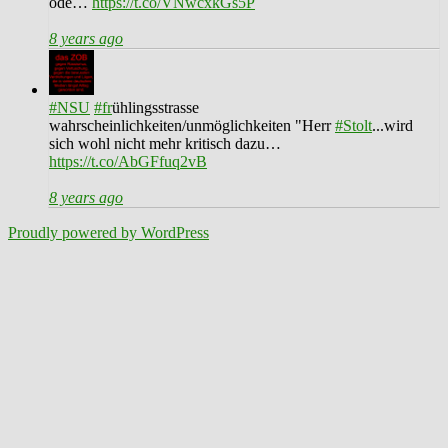
ode…
https://t.co/VNwcxkGs5P
8 years ago
#NSU
#fr
ühlingsstrasse
wahrscheinlichkeiten/unmöglichkeiten "Herr
#Stolt
...wird
sich wohl nicht mehr kritisch dazu…
https://t.co/AbGFfuq2vB
8 years ago
Proudly powered by WordPress