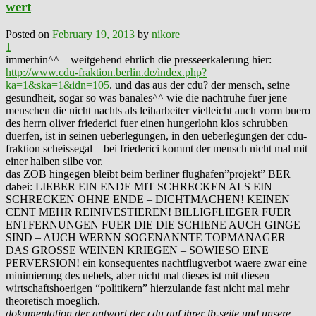
wert
Posted on
February 19, 2013
by
nikore
1
immerhin^^ – weitgehend ehrlich die presseerkalerung hier:
http://www.cdu-fraktion.berlin.de/index.php?
ka=1&ska=1&idn=105
. und das aus der cdu? der mensch, seine
gesundheit, sogar so was banales^^ wie die nachtruhe fuer jene
menschen die nicht nachts als leiharbeiter vielleicht auch vorm buero
des herrn oliver friederici fuer einen hungerlohn klos schrubben
duerfen, ist in seinen ueberlegungen, in den ueberlegungen der cdu-
fraktion scheissegal – bei friederici kommt der mensch nicht mal mit
einer halben silbe vor.
das ZOB hingegen bleibt beim berliner flughafen”projekt” BER
dabei: LIEBER EIN ENDE MIT SCHRECKEN ALS EIN
SCHRECKEN OHNE ENDE – DICHTMACHEN! KEINEN
CENT MEHR REINIVESTIEREN! BILLIGFLIEGER FUER
ENTFERNUNGEN FUER DIE DIE SCHIENE AUCH GINGE
SIND – AUCH WERNN SOGENANNTE TOPMANAGER
DAS GROSSE WEINEN KRIEGEN – SOWIESO EINE
PERVERSION! ein konsequentes nachtflugverbot waere zwar eine
minimierung des uebels, aber nicht mal dieses ist mit diesen
wirtschaftshoerigen “politikern” hierzulande fast nicht mal mehr
theoretisch moeglich.
dokumentation der antwort der cdu auf ihrer fb-seite und unsere