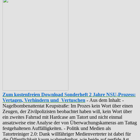
Zum kostenfreien Download Sonderheft 2 Jahre NSU-Prozess:
Vertagen, Verhindern und Vertuschen
-
Aus dem Inhalt: -
‪Nagelbombenattentat‬ ‎Keupstraße‬: Im Prozes kein Wort über einen
Zeugen, der Zivilpolizisten beobachtet haben will, kein Wort über
ein zweites Fahrrad mit Hardcase am Tatort und nicht einmal
ansatzweise eine Analyse der von Überwachungskameras am Tattag
festgehaltenen Auffälligkeiten. - Politik und Medien als
‪Tatortreiniger‬ 2.0: Dank willfähriger Medienvertreter ist dabei für
die Öffentlichkeit kaum wahrnehmbar, wie beide auf perfide Art