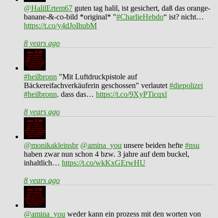
@HalilErtem67
guten tag halil, ist gesichert, daß das orange-
banane-&-co-bild *original* "
#CharlieHebdo
“ ist? nicht…
https://t.co/y4dJoIhubM
8 years ago
#heilbronn
"Mit Luftdruckpistole auf
Bäckereifachverkäuferin geschossen" verlautet
#diepolizei
#heilbronn
. dass das…
https://t.co/9XyPTicqxl
8 years ago
@monikakleinsbr
@amina_you
unsere beiden hefte
#nsu
haben zwar nun schon 4 bzw. 3 jahre auf dem buckel,
inhaltlich…
https://t.co/wkKxGErwHU
8 years ago
@amina_you
weder kann ein prozess mit den worten von