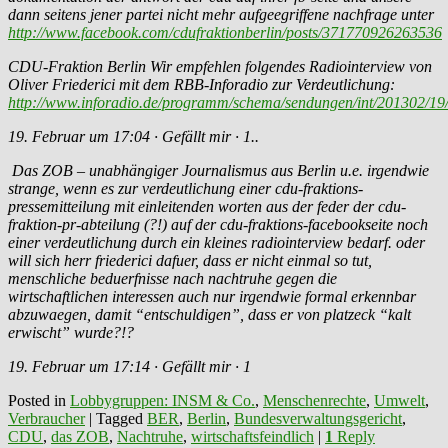
dann seitens jener partei nicht mehr aufgeegriffene nachfrage unter
http://www.facebook.com/cdufraktionberlin/posts/371770926263536
CDU-Fraktion Berlin Wir empfehlen folgendes Radiointerview von
Oliver Friederici mit dem RBB-Inforadio zur Verdeutlichung:
http://www.inforadio.de/programm/schema/sendungen/int/201302/19
19. Februar um 17:04 · Gefällt mir · 1..
Das ZOB – unabhängiger Journalismus aus Berlin u.e. irgendwie
strange, wenn es zur verdeutlichung einer cdu-fraktions-
pressemitteilung mit einleitenden worten aus der feder der cdu-
fraktion-pr-abteilung (?!) auf der cdu-fraktions-facebookseite noch
einer verdeutlichung durch ein kleines radiointerview bedarf. oder
will sich herr friederici dafuer, dass er nicht einmal so tut,
menschliche beduerfnisse nach nachtruhe gegen die
wirtschaftlichen interessen auch nur irgendwie formal erkennbar
abzuwaegen, damit “entschuldigen”, dass er von platzeck “kalt
erwischt” wurde?!?
19. Februar um 17:14 · Gefällt mir · 1
Posted in
Lobbygruppen: INSM & Co.
,
Menschenrechte
,
Umwelt
,
Verbraucher
|
Tagged
BER
,
Berlin
,
Bundesverwaltungsgericht
,
CDU
,
das ZOB
,
Nachtruhe
,
wirtschaftsfeindlich
|
1
Reply