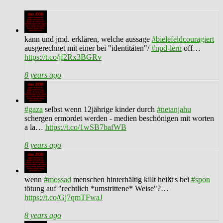
kann und jmd. erklären, welche aussage
#bielefeldcouragiert
ausgerechnet mit einer bei "identitäten"/
#npd-lern
off…
https://t.co/jf2Rx3BGRv
8 years ago
#gaza
selbst wenn 12jährige kinder durch
#netanjahu
schergen ermordet werden - medien beschönigen mit worten
a la…
https://t.co/1wSB7bafWB
8 years ago
wenn
#mossad
menschen hinterhältig killt heißt's bei
#spon
tötung auf "rechtlich *umstrittene* Weise"?…
https://t.co/Gj7qmTFwaJ
8 years ago