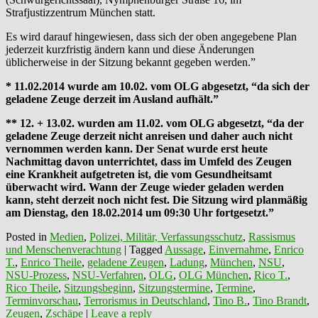
Strafjustizzentrum München statt.
Es wird darauf hingewiesen, dass sich der oben angegebene Plan
jederzeit kurzfristig ändern kann und diese Änderungen
üblicherweise in der Sitzung bekannt gegeben werden.”
* 11.02.2014 wurde am 10.02. vom OLG abgesetzt, “da sich der
geladene Zeuge derzeit im Ausland aufhält.”
** 12. + 13.02. wurden am 11.02. vom OLG abgesetzt, “da der
geladene Zeuge derzeit nicht anreisen und daher auch nicht
vernommen werden kann. Der Senat wurde erst heute
Nachmittag davon unterrichtet, dass im Umfeld des Zeugen
eine Krankheit aufgetreten ist, die vom Gesundheitsamt
überwacht wird. Wann der Zeuge wieder geladen werden
kann, steht derzeit noch nicht fest. Die Sitzung wird planmäßig
am Dienstag, den 18.02.2014 um
09:30 Uhr fortgesetzt.”
Posted in
Medien
,
Polizei, Militär, Verfassungsschutz
,
Rassismus
und Menschenverachtung
|
Tagged
Aussage
,
Einvernahme
,
Enrico
T.
,
Enrico Theile
,
geladene Zeugen
,
Ladung
,
München
,
NSU
,
NSU-Prozess
,
NSU-Verfahren
,
OLG
,
OLG München
,
Rico T.
,
Rico Theile
,
Sitzungsbeginn
,
Sitzungstermine
,
Termine
,
Terminvorschau
,
Terrorismus in Deutschland
,
Tino B.
,
Tino Brandt
,
Zeugen
,
Zschäpe
|
Leave a reply