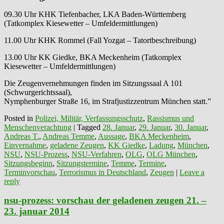
09.30 Uhr KHK Tiefenbacher, LKA Baden-Württemberg
(Tatkomplex Kiesewetter – Umfeldermittlungen)
11.00 Uhr KHK Rommel (Fall Yozgat – Tatortbeschreibung)
13.00 Uhr KK Giedke, BKA Meckenheim (Tatkomplex
Kiesewetter – Umfeldermittlungen)
Die Zeugenvernehmungen finden im Sitzungssaal A 101
(Schwurgerichtssaal),
Nymphenburger Straße 16, im Strafjustizzentrum München statt.”
Posted in
Polizei, Militär, Verfassungsschutz
,
Rassismus und
Menschenverachtung
|
Tagged
28. Januar
,
29. Januar
,
30. Januar
,
Andreas T.
,
Andreas Temme
,
Aussage
,
BKA Meckenheim
,
Einvernahme
,
geladene Zeugen
,
KK Giedke
,
Ladung
,
München
,
NSU
,
NSU-Prozess
,
NSU-Verfahren
,
OLG
,
OLG München
,
Sitzungsbeginn
,
Sitzungstermine
,
Temme
,
Termine
,
Terminvorschau
,
Terrorismus in Deutschland
,
Zeugen
|
Leave a
reply
nsu-prozess: vorschau der geladenen zeugen 21. –
23. januar 2014