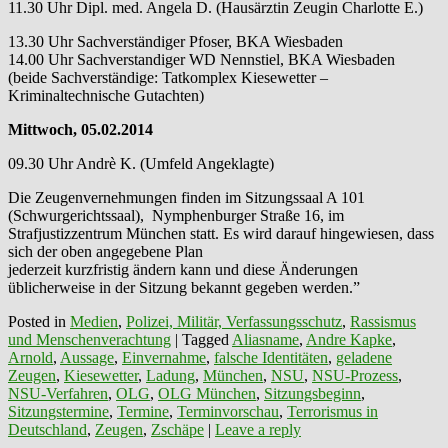
11.30 Uhr Dipl. med. Angela D. (Hausärztin Zeugin Charlotte E.)
13.30 Uhr Sachverständiger Pfoser, BKA Wiesbaden
14.00 Uhr Sachverstandiger WD Nennstiel, BKA Wiesbaden
(beide Sachverständige: Tatkomplex Kiesewetter –
Kriminaltechnische Gutachten)
Mittwoch, 05.02.2014
09.30 Uhr Andrè K. (Umfeld Angeklagte)
Die Zeugenvernehmungen finden im Sitzungssaal A 101
(Schwurgerichtssaal), Nymphenburger Straße 16, im
Strafjustizzentrum München statt. Es wird darauf hingewiesen, dass
sich der oben angegebene Plan
jederzeit kurzfristig ändern kann und diese Änderungen
üblicherweise in der Sitzung bekannt gegeben werden.”
Posted in
Medien
,
Polizei, Militär, Verfassungsschutz
,
Rassismus
und Menschenverachtung
|
Tagged
Aliasname
,
Andre Kapke
,
Arnold
,
Aussage
,
Einvernahme
,
falsche Identitäten
,
geladene
Zeugen
,
Kiesewetter
,
Ladung
,
München
,
NSU
,
NSU-Prozess
,
NSU-Verfahren
,
OLG
,
OLG München
,
Sitzungsbeginn
,
Sitzungstermine
,
Termine
,
Terminvorschau
,
Terrorismus in
Deutschland
,
Zeugen
,
Zschäpe
|
Leave a reply