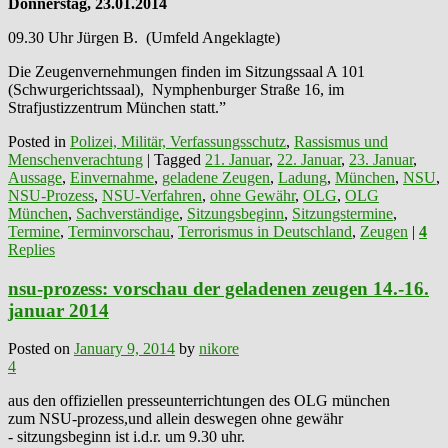
Donnerstag, 23.01.2014
09.30 Uhr Jürgen B. (Umfeld Angeklagte)
Die Zeugenvernehmungen finden im Sitzungssaal A 101
(Schwurgerichtssaal), Nymphenburger Straße 16, im
Strafjustizzentrum München statt.”
Posted in
Polizei, Militär, Verfassungsschutz
,
Rassismus und
Menschenverachtung
|
Tagged
21. Januar
,
22. Januar
,
23. Januar
,
Aussage
,
Einvernahme
,
geladene Zeugen
,
Ladung
,
München
,
NSU
,
NSU-Prozess
,
NSU-Verfahren
,
ohne Gewähr
,
OLG
,
OLG
München
,
Sachverständige
,
Sitzungsbeginn
,
Sitzungstermine
,
Termine
,
Terminvorschau
,
Terrorismus in Deutschland
,
Zeugen
|
4
Replies
nsu-prozess: vorschau der geladenen zeugen 14.-16.
januar 2014
Posted on
January 9, 2014
by
nikore
4
aus den offiziellen presseunterrichtungen des OLG münchen
zum NSU-prozess,und allein deswegen ohne gewähr
- sitzungsbeginn ist i.d.r. um 9.30 uhr.