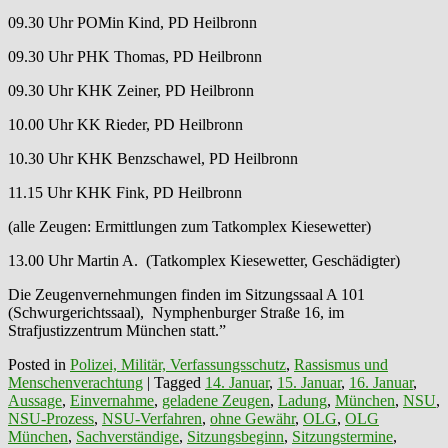
09.30 Uhr POMin Kind, PD Heilbronn
09.30 Uhr PHK Thomas, PD Heilbronn
09.30 Uhr KHK Zeiner, PD Heilbronn
10.00 Uhr KK Rieder, PD Heilbronn
10.30 Uhr KHK Benzschawel, PD Heilbronn
11.15 Uhr KHK Fink, PD Heilbronn
(alle Zeugen: Ermittlungen zum Tatkomplex Kiesewetter)
13.00 Uhr Martin A. (Tatkomplex Kiesewetter, Geschädigter)
Die Zeugenvernehmungen finden im Sitzungssaal A 101
(Schwurgerichtssaal), Nymphenburger Straße 16, im
Strafjustizzentrum München statt.”
Posted in
Polizei, Militär, Verfassungsschutz
,
Rassismus und
Menschenverachtung
|
Tagged
14. Januar
,
15. Januar
,
16. Januar
,
Aussage
,
Einvernahme
,
geladene Zeugen
,
Ladung
,
München
,
NSU
,
NSU-Prozess
,
NSU-Verfahren
,
ohne Gewähr
,
OLG
,
OLG
München
,
Sachverständige
,
Sitzungsbeginn
,
Sitzungstermine
,