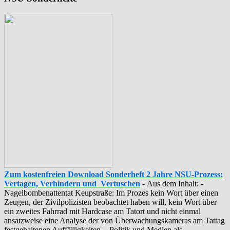
Zum kostenfreien Download Sonderheft 2 Jahre NSU-Prozess:
Vertagen, Verhindern und Vertuschen
-
Aus dem Inhalt: -
‪Nagelbombenattentat‬ ‎Keupstraße‬: Im Prozes kein Wort über einen
Zeugen, der Zivilpolizisten beobachtet haben will, kein Wort über
ein zweites Fahrrad mit Hardcase am Tatort und nicht einmal
ansatzweise eine Analyse der von Überwachungskameras am Tattag
festgehaltenen Auffälligkeiten. - Politik und Medien als