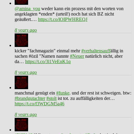
@amina_you
weder kann ein prozess mit den worten von
angeklagten *enden* (urteil!) noch hat sich BZ nicht
geäußert.…
https://t.co/lOIPWHREQJ
8 years ago
kicker "fachmagazin" einmal mehr
#verhaltensauff
ällig in
sachen #özil "Namen nannte
#Neuer
natürlich nicht, aber
da…
https://t.co/3l1VeEnK1q
8 years ago
manchmal genügt ein
#funke
. und der rest ist schweigen. btw:
#brandgutachter
#stolt
ist tot. zu auffälligkeiten der…
https://t.co/f3WDGM5a46
8 years ago