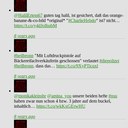
@HalilErtem67
guten tag halil, ist gesichert, daß das orange-
banane-&-co-bild *original* "
#CharlieHebdo
“ ist? nicht…
https://t.co/y4dJoIhubM
8 years ago
#heilbronn
"Mit Luftdruckpistole auf
Bäckereifachverkäuferin geschossen" verlautet
#diepolizei
#heilbronn
. dass das…
https://t.co/9XyPTicqxl
8 years ago
@monikakleinsbr
@amina_you
unsere beiden hefte
#nsu
haben zwar nun schon 4 bzw. 3 jahre auf dem buckel,
inhaltlich…
https://t.co/wkKxGErwHU
8 years ago