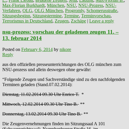
L.
,
Frank Liebau
,
geladene Zeugen
,
Jena
,
Ladung
,
Max-Florian B.
,
Max-Florian Burkhardt
,
München
,
NSU
,
NSU-Prozess
,
NSU-
Verfahren
,
OLG
,
OLG München
,
Progromly
,
Schomerusstraße
,
Sitzungsbeginn
,
Sitzungstermine
,
Termine
,
Terminvorschau
,
Terrorismus in Deutschland
,
Zeugen
,
Zschäpe
|
Leave a reply
nsu-prozess: vorschau der geladenen zeugen 11. –
13. februar 2014
Posted on
February 6, 2014
by
nikore
Reply
aus den offiziellen presseunterrichtungen des OLG münchen zum
NSU-prozess und allein deswegen ohne gewähr:
“Folgende Zeugen und Sachverständige sind zu den nachfolgenden
Terminen geladen (Stand.07.02.2014):
Dienstag, 11.02.2014 09.30 Uhr Enrico T.
*
Mittwoch, 12.02.2014 09.30 Uhr Tino B.
**
Donnerstag, 13.02.2014 09.30 Uhr Tino B.
**
Die Zeugenvernehmungen finden im Sitzungssaal A 101
(Schwurgerichtssaal), Nymphenburger Straße 16, im