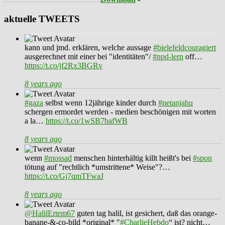
aktuelle TWEETS
kann und jmd. erklären, welche aussage
#bielefeldcouragiert
ausgerechnet mit einer bei "identitäten"/
#npd-lern
off…
https://t.co/jf2Rx3BGRv
8 years ago
#gaza
selbst wenn 12jährige kinder durch
#netanjahu
schergen ermordet werden - medien beschönigen mit worten
a la…
https://t.co/1wSB7bafWB
8 years ago
wenn
#mossad
menschen hinterhältig killt heißt's bei
#spon
tötung auf "rechtlich *umstrittene* Weise"?…
https://t.co/Gj7qmTFwaJ
8 years ago
@HalilErtem67
guten tag halil, ist gesichert, daß das orange-
banane-&-co-bild *original* "
#CharlieHebdo
“ ist? nicht…