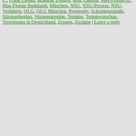
L.
,
Frank Liebau
,
geladene Zeugen
,
Jena
,
Ladung
,
Max-Florian B.
,
Max-Florian Burkhardt
,
München
,
NSU
,
NSU-Prozess
,
NSU-
Verfahren
,
OLG
,
OLG München
,
Progromly
,
Schomerusstraße
,
Sitzungsbeginn
,
Sitzungstermine
,
Termine
,
Terminvorschau
,
Terrorismus in Deutschland
,
Zeugen
,
Zschäpe
|
Leave a reply