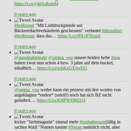
https://t.co/y4dJoIhubM
8 years ago
#heilbronn
"Mit Luftdruckpistole auf
Bäckereifachverkäuferin geschossen" verlautet
#diepolizei
#heilbronn
. dass das…
https://t.co/9XyPTicqxl
8 years ago
@monikakleinsbr
@amina_you
unsere beiden hefte
#nsu
haben zwar nun schon 4 bzw. 3 jahre auf dem buckel,
inhaltlich…
https://t.co/wkKxGErwHU
8 years ago
@amina_you
weder kann ein prozess mit den worten von
angeklagten *enden* (urteil!) noch hat sich BZ nicht
geäußert.…
https://t.co/lOIPWHREQJ
8 years ago
kicker "fachmagazin" einmal mehr
#verhaltensauff
ällig in
sachen #özil "Namen nannte
#Neuer
natürlich nicht, aber