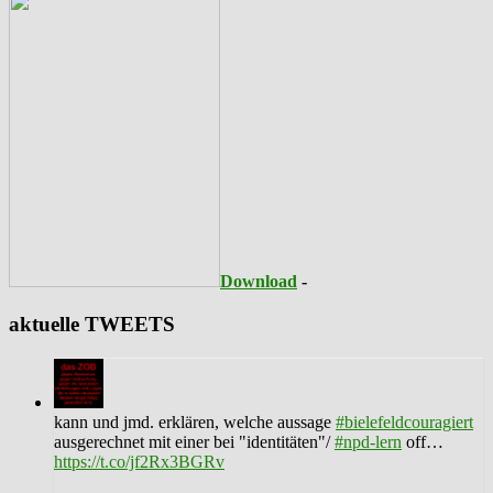
Download
-
aktuelle TWEETS
kann und jmd. erklären, welche aussage
#bielefeldcouragiert
ausgerechnet mit einer bei "identitäten"/
#npd-lern
off…
https://t.co/jf2Rx3BGRv