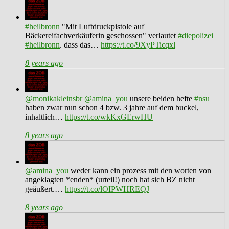
#heilbronn
"Mit Luftdruckpistole auf
Bäckereifachverkäuferin geschossen" verlautet
#diepolizei
#heilbronn
. dass das…
https://t.co/9XyPTicqxl
8 years ago
@monikakleinsbr
@amina_you
unsere beiden hefte
#nsu
haben zwar nun schon 4 bzw. 3 jahre auf dem buckel,
inhaltlich…
https://t.co/wkKxGErwHU
8 years ago
@amina_you
weder kann ein prozess mit den worten von
angeklagten *enden* (urteil!) noch hat sich BZ nicht
geäußert.…
https://t.co/lOIPWHREQJ
8 years ago