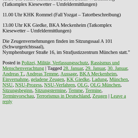
(Tatkomplex Kiesewetter – Umfeldermittlungen)
11.00 Uhr KHK Rommel (Fall Yozgat – Tatortbeschreibung)
13.00 Uhr KK Giedke, BKA Meckenheim (Tatkomplex
Kiesewetter – Umfeldermittlungen)
Die Zeugenvernehmungen finden im Sitzungssaal A 101
(Schwurgerichtssaal),
Nymphenburger Straße 16, im Strafjustizzentrum München statt.”
Posted in
Polizei, Militär, Verfassungsschutz
,
Rassismus und
Menschenverachtung
|
Tagged
28. Januar
,
29. Januar
,
30. Januar
,
Andreas T.
,
Andreas Temme
,
Aussage
,
BKA Meckenheim
,
Einvernahme
,
geladene Zeugen
,
KK Giedke
,
Ladung
,
München
,
NSU
,
NSU-Prozess
,
NSU-Verfahren
,
OLG
,
OLG München
,
Sitzungsbeginn
,
Sitzungstermine
,
Temme
,
Termine
,
Terminvorschau
,
Terrorismus in Deutschland
,
Zeugen
|
Leave a
reply