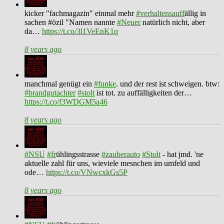
kicker "fachmagazin" einmal mehr
#verhaltensauff
ällig in
sachen #özil "Namen nannte
#Neuer
natürlich nicht, aber
da…
https://t.co/3l1VeEnK1q
8 years ago
manchmal genügt ein
#funke
. und der rest ist schweigen. btw:
#brandgutachter
#stolt
ist tot. zu auffälligkeiten der…
https://t.co/f3WDGM5a46
8 years ago
#NSU
#fr
ühlingsstrasse
#zauberauto
#Stolt
- hat jmd. 'ne
aktuelle zahl für uns, wieviele mesnchen im umfeld und
ode…
https://t.co/VNwcxkGs5P
8 years ago