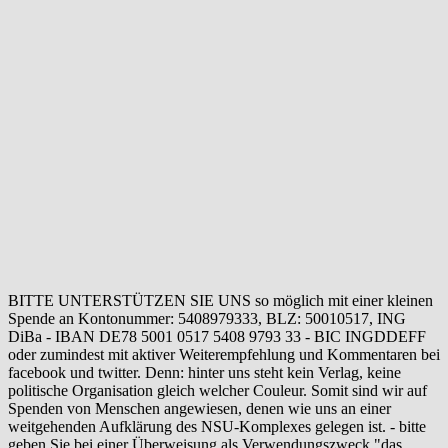
BITTE UNTERSTÜTZEN SIE UNS so möglich mit einer kleinen
Spende an Kontonummer: 5408979333, BLZ: 50010517, ING
DiBa - IBAN DE78 5001 0517 5408 9793 33 - BIC INGDDEFF
oder zumindest mit aktiver Weiterempfehlung und Kommentaren bei
facebook und twitter. Denn: hinter uns steht kein Verlag, keine
politische Organisation gleich welcher Couleur. Somit sind wir auf
Spenden von Menschen angewiesen, denen wie uns an einer
weitgehenden Aufklärung des NSU-Komplexes gelegen ist. - bitte
geben Sie bei einer Überweisung als Verwendungszweck "das