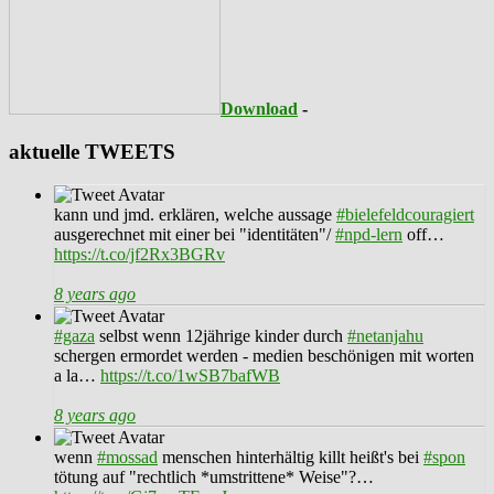
Download
-
aktuelle TWEETS
kann und jmd. erklären, welche aussage
#bielefeldcouragiert
ausgerechnet mit einer bei "identitäten"/
#npd-lern
off…
https://t.co/jf2Rx3BGRv
8 years ago
#gaza
selbst wenn 12jährige kinder durch
#netanjahu
schergen ermordet werden - medien beschönigen mit worten
a la…
https://t.co/1wSB7bafWB
8 years ago
wenn
#mossad
menschen hinterhältig killt heißt's bei
#spon
tötung auf "rechtlich *umstrittene* Weise"?…