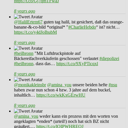
https://t.co/Gj7qmTFwaJ
8 years ago
@HalilErtem67
guten tag halil, ist gesichert, daß das orange-
banane-&-co-bild *original* "
#CharlieHebdo
“ ist? nicht…
https://t.co/y4dJoIhubM
8 years ago
#heilbronn
"Mit Luftdruckpistole auf
Bäckereifachverkäuferin geschossen" verlautet
#diepolizei
#heilbronn
. dass das…
https://t.co/9XyPTicqxl
8 years ago
@monikakleinsbr
@amina_you
unsere beiden hefte
#nsu
haben zwar nun schon 4 bzw. 3 jahre auf dem buckel,
inhaltlich…
https://t.co/wkKxGErwHU
8 years ago
@amina_you
weder kann ein prozess mit den worten von
angeklagten *enden* (urteil!) noch hat sich BZ nicht
geäußert.…
https://t.co/lOIPWHREQJ