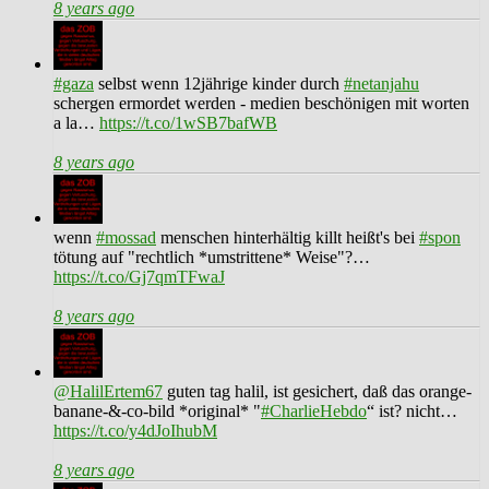
8 years ago
#gaza
selbst wenn 12jährige kinder durch
#netanjahu
schergen ermordet werden - medien beschönigen mit worten
a la…
https://t.co/1wSB7bafWB
8 years ago
wenn
#mossad
menschen hinterhältig killt heißt's bei
#spon
tötung auf "rechtlich *umstrittene* Weise"?…
https://t.co/Gj7qmTFwaJ
8 years ago
@HalilErtem67
guten tag halil, ist gesichert, daß das orange-
banane-&-co-bild *original* "
#CharlieHebdo
“ ist? nicht…
https://t.co/y4dJoIhubM
8 years ago