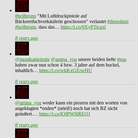
#heilbronn
"Mit Luftdruckpistole auf
Bäckereifachverkäuferin geschossen" verlautet
#diepolizei
#heilbronn
. dass das…
https://t.co/9XyPTicqxl
8 years ago
@monikakleinsbr
@amina_you
unsere beiden hefte
#nsu
haben zwar nun schon 4 bzw. 3 jahre auf dem buckel,
inhaltlich…
https://t.co/wkKxGErwHU
8 years ago
@amina_you
weder kann ein prozess mit den worten von
angeklagten *enden* (urteil!) noch hat sich BZ nicht
geäußert.…
https://t.co/lOIPWHREQJ
8 years ago