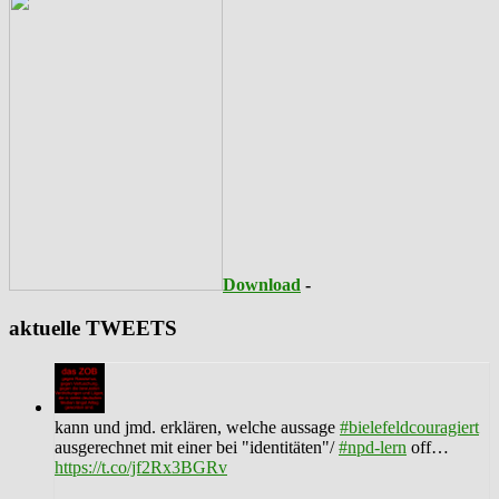
Download
-
aktuelle TWEETS
kann und jmd. erklären, welche aussage
#bielefeldcouragiert
ausgerechnet mit einer bei "identitäten"/
#npd-lern
off…
https://t.co/jf2Rx3BGRv