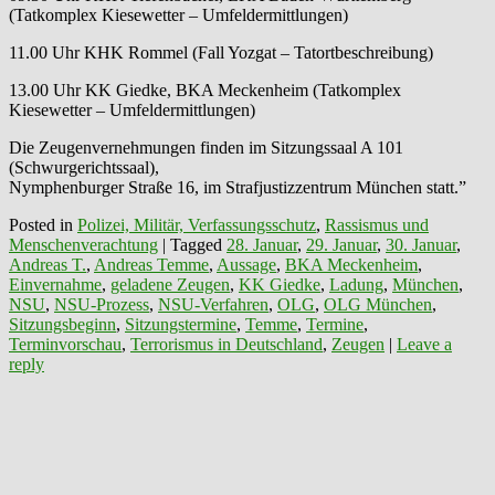
(Tatkomplex Kiesewetter – Umfeldermittlungen)
11.00 Uhr KHK Rommel (Fall Yozgat – Tatortbeschreibung)
13.00 Uhr KK Giedke, BKA Meckenheim (Tatkomplex
Kiesewetter – Umfeldermittlungen)
Die Zeugenvernehmungen finden im Sitzungssaal A 101
(Schwurgerichtssaal),
Nymphenburger Straße 16, im Strafjustizzentrum München statt.”
Posted in
Polizei, Militär, Verfassungsschutz
,
Rassismus und
Menschenverachtung
|
Tagged
28. Januar
,
29. Januar
,
30. Januar
,
Andreas T.
,
Andreas Temme
,
Aussage
,
BKA Meckenheim
,
Einvernahme
,
geladene Zeugen
,
KK Giedke
,
Ladung
,
München
,
NSU
,
NSU-Prozess
,
NSU-Verfahren
,
OLG
,
OLG München
,
Sitzungsbeginn
,
Sitzungstermine
,
Temme
,
Termine
,
Terminvorschau
,
Terrorismus in Deutschland
,
Zeugen
|
Leave a
reply