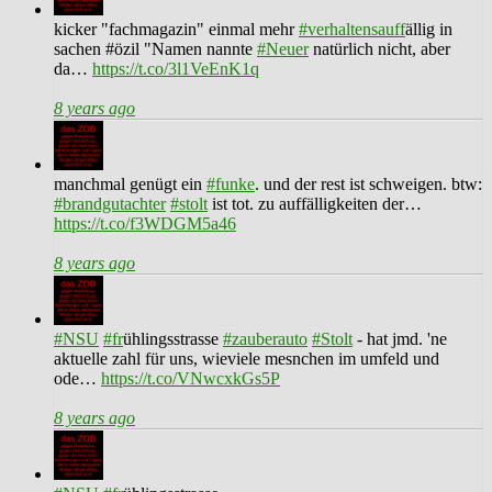
kicker "fachmagazin" einmal mehr
#verhaltensauff
ällig in
sachen #özil "Namen nannte
#Neuer
natürlich nicht, aber
da…
https://t.co/3l1VeEnK1q
8 years ago
manchmal genügt ein
#funke
. und der rest ist schweigen. btw:
#brandgutachter
#stolt
ist tot. zu auffälligkeiten der…
https://t.co/f3WDGM5a46
8 years ago
#NSU
#fr
ühlingsstrasse
#zauberauto
#Stolt
- hat jmd. 'ne
aktuelle zahl für uns, wieviele mesnchen im umfeld und
ode…
https://t.co/VNwcxkGs5P
8 years ago