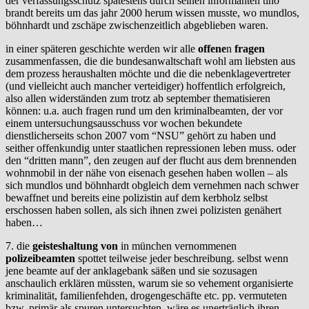
der verfassungsschutz spätestens durch seinen informanten tino
brandt bereits um das jahr 2000 herum wissen musste, wo mundlos,
böhnhardt und zschäpe zwischenzeitlich abgeblieben waren.
in einer späteren geschichte werden wir alle
offene
n
fragen
zusammenfassen, die die bundesanwaltschaft wohl am liebsten aus
dem prozess heraushalten möchte und die die nebenklagevertreter
(und vielleicht auch mancher verteidiger) hoffentlich erfolgreich,
also allen widerständen zum trotz ab september thematisieren
können: u.a. auch fragen rund um den kriminalbeamten, der vor
einem untersuchungsausschuss vor wochen bekundete
dienstlicherseits schon 2007 vom “NSU” gehört zu haben und
seither offenkundig unter staatlichen repressionen leben muss. oder
den “dritten mann”, den zeugen auf der flucht aus dem brennenden
wohnmobil in der nähe von eisenach gesehen haben wollen – als
sich mundlos und böhnhardt obgleich dem vernehmen nach schwer
bewaffnet und bereits eine polizistin auf dem kerbholz selbst
erschossen haben sollen, als sich ihnen zwei polizisten genähert
haben…
7. die
geisteshaltung von
in münchen vernommenen
polizeibeamten
spottet teilweise jeder beschreibung. selbst wenn
jene beamte auf der anklagebank säßen und sie sozusagen
anschaulich erklären müssten, warum sie so vehement organisierte
kriminalität, familienfehden, drogengeschäfte etc. pp. vermuteten
bzw. primär als spuren untersuchten, wäre es unerträglich ihren