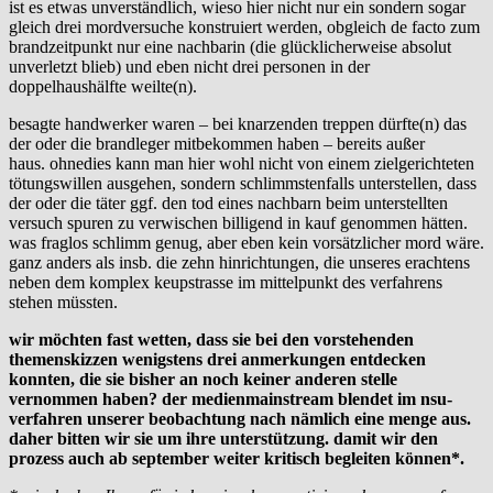
ist es etwas unverständlich, wieso hier nicht nur ein sondern sogar
gleich drei mordversuche konstruiert werden, obgleich de facto zum
brandzeitpunkt nur eine nachbarin (die glücklicherweise absolut
unverletzt blieb) und eben nicht drei personen in der
doppelhaushälfte weilte(n).
besagte handwerker waren – bei knarzenden treppen dürfte(n) das
der oder die brandleger mitbekommen haben – bereits außer
haus. ohnedies kann man hier wohl nicht von einem zielgerichteten
tötungswillen ausgehen, sondern schlimmstenfalls unterstellen, dass
der oder die täter ggf. den tod eines nachbarn beim unterstellten
versuch spuren zu verwischen billigend in kauf genommen hätten.
was fraglos schlimm genug, aber eben kein vorsätzlicher mord wäre.
ganz anders als insb. die zehn hinrichtungen, die unseres erachtens
neben dem komplex keupstrasse im mittelpunkt des verfahrens
stehen müssten.
wir möchten fast wetten, dass sie bei den vorstehenden
themenskizzen wenigstens drei anmerkungen entdecken
konnten, die sie bisher an noch keiner anderen stelle
vernommen haben? der medienmainstream blendet im nsu-
verfahren unserer beobachtung nach nämlich eine menge aus.
daher bitten wir sie um ihre unterstützung. damit wir den
prozess auch ab september weiter kritisch begleiten können*.