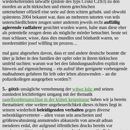
wiederkehrenden tatwaffe (pistole des typs
Česká
CZ83) zu den
morden an acht türkischen und einem griechischen
unternehmer offiziell eine serie auf dem schirm gehabt. und obwohl
spätestens 2004 bekannt war, dass an mehreren tatorten von teils
unterschiedlichsten zeugen unter anderem jeweils recht
auffällig
agierende radfahrer
gesichtet worden waren, habe man diese eher
als potentielle zeugen denn als mögliche mörder betrachtet. heute sei
man schlauer, wisse, dass dies mundlos und bönhardt waren, so
mordermittler josef wilfling im prozess…
mal ganz abgesehen davon, dass er und andere deutsche beamte die
täter ja lieber in den familien der opfer oder in ihrem türkischen
umfeld suchten: warum war bei den fahndungsaufrufen explizit ein
hinweis auf eigensicherung – ein aufruf über geeignete vorbeugende
maßnahmen gefahren für leib oder leben abzuwenden – an die
polizeikollegen ausgegeben worden?!
5.
-
götzl
s unsägliche vernehmung der
witwe
kılıç
und seinen
zumindest leichtfertigen umgang mit der thematik
nagelbombenanschlag in der kölner keupstrasse
haben wir ja bereits
thematisiert: eine weitere ungeheuerlichkeit dieses richters liegt in
seinem wiederholt
beleidigenden verhalten
gegen diverse
nebenklägervertreter – allen voran sein anschreien und
größenwahnsinnig anmutendes abkanzeln von anwalt adnan
menderes erdal, der aufgrund öffentlichen drucks bereits vor