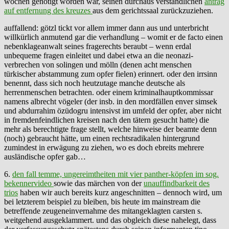
wochen genötigt worden war, seinen durchaus verständlichen
antrag
auf entfernung des kreuzes
aus dem gerichtssaal zurückzuziehen.
auffallend: götzl tickt vor allem immer dann aus und unterbricht
willkürlich anmutend gar die verhandlung – womit er de facto einen
nebenklageanwalt seines fragerechts beraubt – wenn erdal
unbequeme fragen einleitet und dabei etwa an die neonazi-
verbrechen von solingen und mölln (denen acht menschen
türkischer abstammung zum opfer fielen) erinnert. oder den irrsinn
benennt, dass sich noch heutzutage manche deutsche als
herrenmenschen betrachten. oder einem kriminalhauptkommissar
namens albrecht vögeler (der insb. in den mordfällen enver simsek
und abdurrahim özüdogru intensivst im umfeld der opfer, aber nicht
in fremdenfeindlichen kreisen nach den tätern gesucht hatte) die
mehr als berechtigte frage stellt, welche hinweise der beamte denn
(noch) gebraucht hätte, um einen rechtsradikalen hintergrund
zumindest in erwägung zu ziehen, wo es doch ebreits mehrere
ausländische opfer gab…
6.
den fall temme, ungereimtheiten mit vier panther-köpfen im sog.
bekennervideo
sowie das märchen von der
unauffindbarkeit des
trios
haben wir auch bereits kurz angeschnitten – dennoch wird, um
bei letzterem beispiel zu bleiben, bis heute im mainstream die
betreffende zeugeneinvernahme des mitangeklagten carsten s.
weitgehend ausgeklammert. und das obgleich diese nahelegt, dass