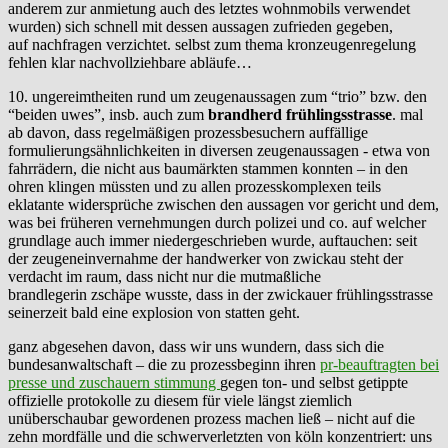
anderem zur anmietung auch des letztes wohnmobils verwendet
wurden) sich schnell mit dessen aussagen zufrieden gegeben,
auf nachfragen verzichtet. selbst zum thema kronzeugenregelung
fehlen klar nachvollziehbare abläufe…
10. ungereimtheiten rund um zeugenaussagen zum “trio” bzw. den
“beiden uwes”, insb. auch zum
brandherd frühlingsstrasse
. mal
ab davon, dass regelmäßigen prozessbesuchern auffällige
formulierungsähnlichkeiten in diversen zeugenaussagen - etwa von
fahrrädern, die nicht aus baumärkten stammen konnten – in den
ohren klingen müssten und zu allen prozesskomplexen teils
eklatante widersprüche zwischen den aussagen vor gericht und dem,
was bei früheren vernehmungen durch polizei und co. auf welcher
grundlage auch immer niedergeschrieben wurde, auftauchen: seit
der zeugeneinvernahme der handwerker von zwickau steht der
verdacht im raum, dass nicht nur die mutmaßliche
brandlegerin zschäpe wusste, dass in der zwickauer frühlingsstrasse
seinerzeit bald eine explosion von statten geht.
ganz abgesehen davon, dass wir uns wundern, dass sich die
bundesanwaltschaft – die zu prozessbeginn ihren
pr-beauftragten bei
presse und zuschauern stimmung
gegen ton- und selbst getippte
offizielle protokolle zu diesem für viele längst ziemlich
unüberschaubar gewordenen prozess machen ließ – nicht auf die
zehn mordfälle und die schwerverletzten von köln konzentriert: uns