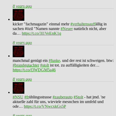
8 years ago
kicker "fachmagazin" einmal mehr
#verhaltensauff
ällig in
sachen #özil "Namen nannte
#Neuer
natürlich nicht, aber
da…
https://t.co/3l1VeEnK1q
8 years ago
manchmal genügt ein
#funke
. und der rest ist schweigen. btw:
#brandgutachter
#stolt
ist tot. zu auffälligkeiten der…
https://t.co/f3WDGM5a46
8 years ago
#NSU
#fr
ühlingsstrasse
#zauberauto
#Stolt
- hat jmd. 'ne
aktuelle zahl für uns, wieviele mesnchen im umfeld und
ode…
https://t.co/VNwcxkGs5P
8 years ago