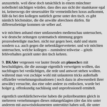
anzuzetteln. weil diese doch tatsächlich in einem münchner
nobelhotel nächtigen würden. dass dies aus sicht der staatskasse egal
ist, keineswegs der steuerzahler für vermeintlichen luxus aufkommt,
fällt da bei den kollegen natürlich gerne unter den tisch. es gibt
nämlich höchstsätze, die die anwälte abrechnen dürfen. für
differenzbeträge kommen sie selber auf.
wir möchten anhand einer umfassenden medienschau untersuchen,
wie deutsche zeitungen systematisch stimmung gegen
prozessbeteiligte machen. nicht nur gegen heer, stahl und sturm
sondern u.a. auch gegen die nebenklägervertreter. und wir möchten
untersuchen, welche kollegen – zumindest teilweise – götzls
fehlverhalten gezielt unter den tisch kehren.
9.
BKAler
vergessen vor lauter freude am
plausch
en mit
beschuldigten, die die aussage eigentlich verweigern wollten, das
nachfragen bei verdächtigen, die rede und antwort stehen wollten.
während man von zschäpe wohl mit unlauteren tricks außerhalb
offizieller vernehmungssituationen ( noch dazu in abwesenheit ihrer
anwälte) versuchte, das eine oder andere zu entlocken, wurde bei
holger g. offenkundig nachlässig und unprofessionell ermittelt.
eigentlich unerklärlicherweise haben die polizeibeamten gleich in
mehreren vernehmungen dieses mitangeklagten (der das trio unter
anderem mit ausweisdokumenten unterstützt haben soll, die unter