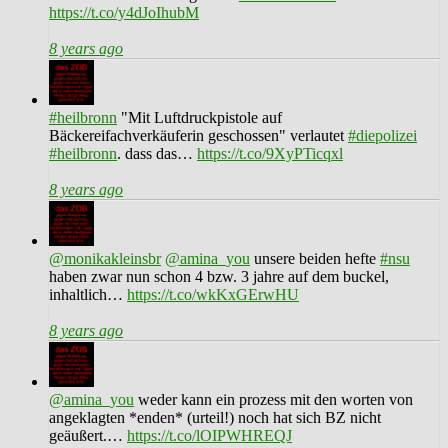
https://t.co/y4dJoIhubM
8 years ago
#heilbronn
"Mit Luftdruckpistole auf
Bäckereifachverkäuferin geschossen" verlautet
#diepolizei
#heilbronn
. dass das…
https://t.co/9XyPTicqxl
8 years ago
@monikakleinsbr
@amina_you
unsere beiden hefte
#nsu
haben zwar nun schon 4 bzw. 3 jahre auf dem buckel,
inhaltlich…
https://t.co/wkKxGErwHU
8 years ago
@amina_you
weder kann ein prozess mit den worten von
angeklagten *enden* (urteil!) noch hat sich BZ nicht
geäußert.…
https://t.co/lOIPWHREQJ