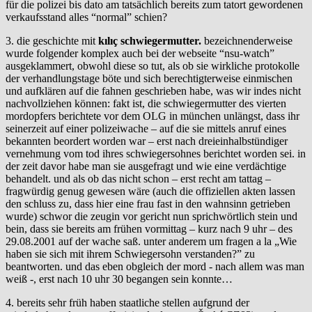
für die polizei bis dato am tatsächlich bereits zum tatort gewordenen
verkaufsstand alles “normal” schien?
3. die geschichte mit
kılıç schwiegermutter.
bezeichnenderweise
wurde folgender komplex auch bei der webseite “nsu-watch”
ausgeklammert, obwohl diese so tut, als ob sie wirkliche protokolle
der verhandlungstage böte und sich berechtigterweise einmischen
und aufklären auf die fahnen geschrieben habe, was wir indes nicht
nachvollziehen können: fakt ist, die schwiegermutter des vierten
mordopfers berichtete vor dem OLG in münchen unlängst, dass ihr
seinerzeit auf einer polizeiwache – auf die sie mittels anruf eines
bekannten beordert worden war – erst nach dreieinhalbstündiger
vernehmung vom tod ihres schwiegersohnes berichtet worden sei. in
der zeit davor habe man sie ausgefragt und wie eine verdächtige
behandelt. und als ob das nicht schon – erst recht am tattag –
fragwürdig genug gewesen wäre (auch die offiziellen akten lassen
den schluss zu, dass hier eine frau fast in den wahnsinn getrieben
wurde) schwor die zeugin vor gericht nun sprichwörtlich stein und
bein, dass sie bereits am frühen vormittag – kurz nach 9 uhr – des
29.08.2001 auf der wache saß. unter anderem um fragen a la „Wie
haben sie sich mit ihrem Schwiegersohn verstanden?” zu
beantworten. und das eben obgleich der mord - nach allem was man
weiß -, erst nach 10 uhr 30 begangen sein konnte…
4. bereits sehr früh haben staatliche stellen aufgrund der