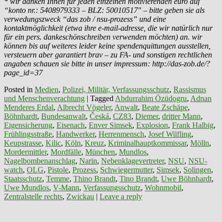
* wir danken Ihnen für jeden einzelnen motivierenden euro auf
“konto nr.: 5408979333 – BLZ: 50010517″ – bitte geben sie als
verwedungszweck “das zob / nsu-prozess” und eine
kontaktmöglichkeit (etwa ihre e-mail-adresse, die wir natürlich nur
für ein pers. dankeschönschreiben verwenden möchten) an. wir
können bis auf weiteres leider keine spendenquittungen ausstellen,
versteuern aber garantiert brav – zu FA- und sonstigen rechtlichen
angaben schauen sie bitte in unser impressum: http://das-zob.de/?
page_id=37
Posted in
Medien
,
Polizei, Militär, Verfassungsschutz
,
Rassismus
und Menschenverachtung
|
Tagged
Abdurrahim Özüdogru
,
Adnan
Menderes Erdal
,
Albrecht Vögeler
,
Anwalt
,
Beate Zschäpe
,
Böhnhardt
,
Bundesanwalt
,
Česká
,
CZ83
,
Diemer
,
dritter Mann
,
Eigensicherung
,
Eisenach
,
Enver Simsek
,
Explosion
,
Frank Halbig
,
Frühlingsstraße
,
Handwerker
,
Herrenmensch
,
Josef Wilfling
,
Keupstrasse
,
Kilic
,
Köln
,
Kreuz
,
Kriminalhauptkommissar
,
Mölln
,
Mordermittler
,
Mordfälle
,
München
,
Mundlos
,
Nagelbombenanschlag
,
Narin
,
Nebenklagevertreter
,
NSU
,
NSU-
watch
,
OLG
,
Pistole
,
Prozess
,
Schwiegermutter
,
Simsek
,
Solingen
,
Staatsschutz
,
Temme
,
Thino Brandt
,
Tino Brandt
,
Uwe Böhnhardt
,
Uwe Mundlos
,
V-Mann
,
Verfassungsschutz
,
Wohnmobil
,
Zentralstelle rechts
,
Zwickau
|
Leave a reply