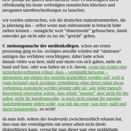
offenkundig bis heute verfestigten rassistischen klischees und
arroganten tatortbeschreibungen zu lauschen.
wir werden untersuchen, wie die deutschen mainstreammedien, die
ja jahrelang das – selbst wenn man milieumorde in betracht hätte
ziehen können – unsägliche wort “dönermorde” gebrauchten, damit
entweder gar nicht oder zu lax ins “gericht” gehen.
8.
meinungsmache der medienkollegen
. schon am ersten
prozesstag ging es los. zschäpes anwälte würden mit “sinnlosen”
anträgen das verfahren verschleppen. dabei hatte schon
damals vieles was heer, stahl und sturm von sich gaben, mehr als
hand und fuss. oder was halten sie z.b. davon,
wenn ein richter eine
sicherheitsverfügung erlässt, dass – verständlicherweise –
strengstens am einlass des gerichts kontrolliert werden soll, weil ja
(zum beispiel) auch zschäpes verteidigern ohne deren zutun etwas
verbotenes zugesteckt werden könnte oder sie, wie jeder mensch,
theoretisch erpressbar wären. dass götzls “gesetze” aber nicht für ihn
selbst, nicht für bundesanwälte, ja noch nicht einmal für sonstige
justizbedienstete gelten sollte, war mit das erste, was heer, stahl und
sturm bemängelten
. zu recht!
da man insb. seitens des boulevards zwischenzeitlich erkannt hat,
dass man das verteidigertrio mit seiner arbeit nicht direkt
diskreditieren kann, versuchte man dieser tage eine neiddebatte