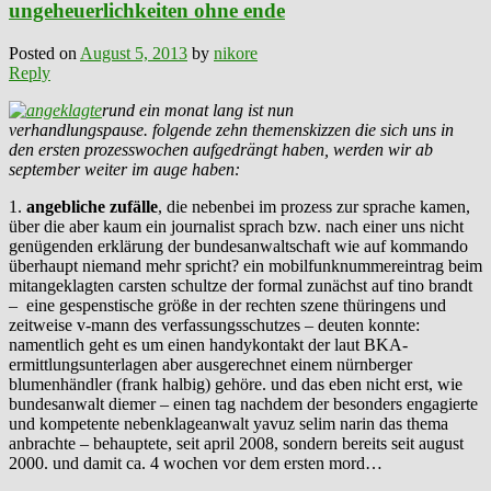
ungeheuerlichkeiten ohne ende
Posted on
August 5, 2013
by
nikore
Reply
rund ein monat lang ist nun
verhandlungspause. folgende zehn themenskizzen die sich uns in
den ersten prozesswochen aufgedrängt haben, werden wir ab
september weiter im auge haben:
1.
angebliche zufälle
, die nebenbei im prozess zur sprache kamen,
über die aber kaum ein journalist sprach bzw. nach einer uns nicht
genügenden erklärung der bundesanwaltschaft wie auf kommando
überhaupt niemand mehr spricht? ein mobilfunknummereintrag beim
mitangeklagten carsten schultze der formal zunächst auf tino brandt
– eine gespenstische größe in der rechten szene thüringens und
zeitweise v-mann des verfassungsschutzes – deuten konnte:
namentlich geht es um einen handykontakt der laut BKA-
ermittlungsunterlagen aber ausgerechnet einem nürnberger
blumenhändler (frank halbig) gehöre. und das eben nicht erst, wie
bundesanwalt diemer – einen tag nachdem der besonders engagierte
und kompetente nebenklageanwalt yavuz selim narin das thema
anbrachte – behauptete, seit april 2008, sondern bereits seit august
2000. und damit ca. 4 wochen vor dem ersten mord…