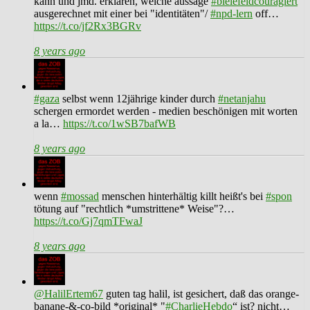
kann und jmd. erklären, welche aussage
#bielefeldcouragiert
ausgerechnet mit einer bei "identitäten"/
#npd-lern
off…
https://t.co/jf2Rx3BGRv
8 years ago
#gaza
selbst wenn 12jährige kinder durch
#netanjahu
schergen ermordet werden - medien beschönigen mit worten
a la…
https://t.co/1wSB7bafWB
8 years ago
wenn
#mossad
menschen hinterhältig killt heißt's bei
#spon
tötung auf "rechtlich *umstrittene* Weise"?…
https://t.co/Gj7qmTFwaJ
8 years ago
@HalilErtem67
guten tag halil, ist gesichert, daß das orange-
banane-&-co-bild *original* "
#CharlieHebdo
“ ist? nicht…