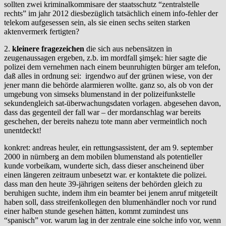
sollten zwei kriminalkommisare der staatsschutz “zentralstelle
rechts” im jahr 2012 diesbezüglich tatsächlich einem info-fehler der
telekom aufgesessen sein, als sie einen sechs seiten starken
aktenvermerk fertigten?
2.
kleinere fragezeichen
die sich aus nebensätzen in
zeugenaussagen ergeben, z.b. im mordfall şimşek: hier sagte die
polizei dem vernehmen nach einem beunruhigten bürger am telefon,
daß alles in ordnung sei: irgendwo auf der grünen wiese, von der
jener mann die behörde alarmieren wollte. ganz so, als ob von der
umgebung von simseks blumenstand in der polizeifunkstelle
sekundengleich sat-überwachungsdaten vorlagen. abgesehen davon,
dass das gegenteil der fall war – der mordanschlag war bereits
geschehen, der bereits nahezu tote mann aber vermeintlich noch
unentdeckt!
konkret: andreas heuler, ein rettungsassistent, der am 9. september
2000 in nürnberg an dem mobilen blumenstand als potentieller
kunde vorbeikam, wunderte sich, dass dieser anscheinend über
einen längeren zeitraum unbesetzt war. er kontaktete die polizei.
dass man den heute 39-jährigen seitens der behörden gleich zu
beruhigen suchte, indem ihm ein beamter bei jenem anruf mitgeteilt
haben soll, dass streifenkollegen den blumenhändler noch vor rund
einer halben stunde gesehen hätten, kommt zumindest uns
“spanisch” vor. warum lag in der zentrale eine solche info vor, wenn