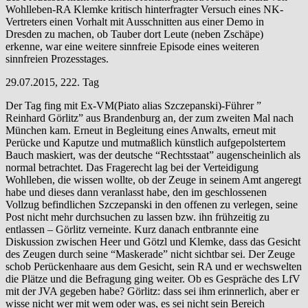
Wohlleben-RA Klemke kritisch hinterfragter Versuch eines NK-
Vertreters einen Vorhalt mit Ausschnitten aus einer Demo in
Dresden zu machen, ob Tauber dort Leute (neben Zschäpe)
erkenne, war eine weitere sinnfreie Episode eines weiteren
sinnfreien Prozesstages.
29.07.2015, 222. Tag
Der Tag fing mit Ex-VM(Piato alias Szczepanski)-Führer ”
Reinhard Görlitz” aus Brandenburg an, der zum zweiten Mal nach
München kam. Erneut in Begleitung eines Anwalts, erneut mit
Perücke und Kaputze und mutmaßlich künstlich aufgepolstertem
Bauch maskiert, was der deutsche “Rechtsstaat” augenscheinlich als
normal betrachtet. Das Fragerecht lag bei der Verteidigung
Wohlleben, die wissen wollte, ob der Zeuge in seinem Amt angeregt
habe und dieses dann veranlasst habe, den im geschlossenen
Vollzug befindlichen Szczepanski in den offenen zu verlegen, seine
Post nicht mehr durchsuchen zu lassen bzw. ihn frühzeitig zu
entlassen – Görlitz verneinte. Kurz danach entbrannte eine
Diskussion zwischen Heer und Götzl und Klemke, dass das Gesicht
des Zeugen durch seine “Maskerade” nicht sichtbar sei. Der Zeuge
schob Perückenhaare aus dem Gesicht, sein RA und er wechswelten
die Plätze und die Befragung ging weiter. Ob es Gespräche des LfV
mit der JVA gegeben habe? Görlitz: dass sei ihm erinnerlich, aber er
wisse nicht wer mit wem oder was, es sei nicht sein Bereich