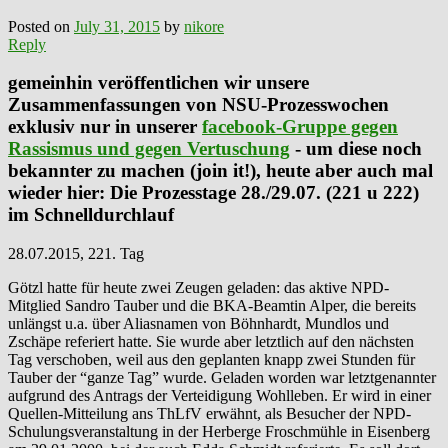
Posted on
July 31, 2015
by
nikore
Reply
gemeinhin veröffentlichen wir unsere
Zusammenfassungen von NSU-Prozesswochen
exklusiv nur in unserer
facebook-Gruppe gegen
Rassismus und gegen Vertuschung
- um diese noch
bekannter zu machen (join it!), heute aber auch mal
wieder hier: Die Prozesstage 28./29.07. (221 u 222)
im Schnelldurchlauf
28.07.2015, 221. Tag
Götzl hatte für heute zwei Zeugen geladen: das aktive NPD-
Mitglied Sandro Tauber und die BKA-Beamtin Alper, die bereits
unlängst u.a. über Aliasnamen von Böhnhardt, Mundlos und
Zschäpe referiert hatte. Sie wurde aber letztlich auf den nächsten
Tag verschoben, weil aus den geplanten knapp zwei Stunden für
Tauber der “ganze Tag” wurde. Geladen worden war letztgenannter
aufgrund des Antrags der Verteidigung Wohlleben. Er wird in einer
Quellen-Mitteilung ans ThLfV erwähnt, als Besucher der NPD-
Schulungsveranstaltung in der Herberge Froschmühle in Eisenberg