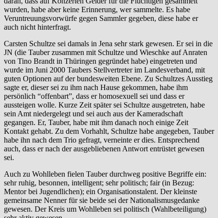
daran, dass auf Konzerten Gelder für die Flüchtigen gesammelt
wurden, habe aber keine Erinnerung, wer sammelte. Es habe
Veruntreuungsvorwürfe gegen Sammler gegeben, diese habe er
auch nicht hinterfragt.
Carsten Schultze sei damals in Jena sehr stark gewesen. Er sei in die
JN (die Tauber zusammen mit Schultze und Wieschke auf Anraten
von Tino Brandt in Thüringen gegründet habe) eingetreten und
wurde im Juni 2000 Taubers Stellvertreter im Landesverband, mit
guten Optionen auf der bundesweiten Ebene. Zu Schultzes Ausstieg
sagte er, dieser sei zu ihm nach Hause gekommen, habe ihm
persönlich “offenbart”, dass er homosexuell sei und dass er
aussteigen wolle. Kurze Zeit später sei Schultze ausgetreten, habe
sein Amt niedergelegt und sei auch aus der Kameradschaft
gegangen. Er, Tauber, habe mit ihm danach noch einige Zeit
Kontakt gehabt. Zu dem Vorhahlt, Schultze habe angegeben, Tauber
habe ihn nach dem Trio gefragt, verneinte er dies. Entsprechend
auch, dass er nach der ausgebliebenen Antwort entrüstet gewesen
sei.
Auch zu Wohlleben fielen Tauber durchweg positive Begriffe ein:
sehr ruhig, besonnen, intelligent; sehr politisch; fair (in Bezug:
Mentor bei Jugendlichen); ein Organisationstalent. Der kleinste
gemeinsame Nenner für sie beide sei der Nationalismusgedanke
gewesen. Der Kreis um Wohlleben sei politisch (Wahlbeteiligung)
sehr aktiv gewesen.