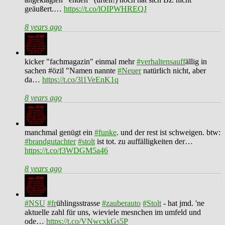
geäußert.…
https://t.co/lOIPWHREQJ
8 years ago
kicker "fachmagazin" einmal mehr
#verhaltensauff
ällig in
sachen #özil "Namen nannte
#Neuer
natürlich nicht, aber
da…
https://t.co/3l1VeEnK1q
8 years ago
manchmal genügt ein
#funke
. und der rest ist schweigen. btw:
#brandgutachter
#stolt
ist tot. zu auffälligkeiten der…
https://t.co/f3WDGM5a46
8 years ago
#NSU
#fr
ühlingsstrasse
#zauberauto
#Stolt
- hat jmd. 'ne
aktuelle zahl für uns, wieviele mesnchen im umfeld und
ode…
https://t.co/VNwcxkGs5P