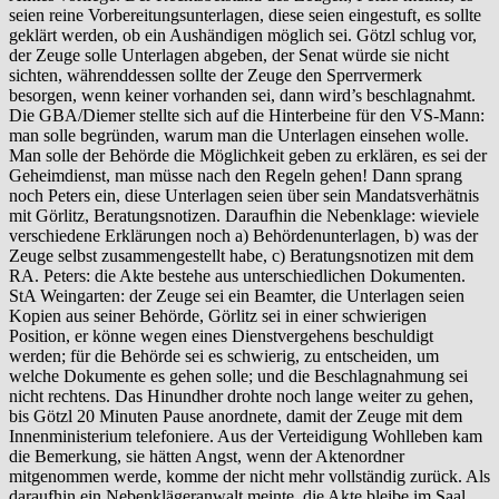
seien reine Vorbereitungsunterlagen, diese seien eingestuft, es sollte
geklärt werden, ob ein Aushändigen möglich sei. Götzl schlug vor,
der Zeuge solle Unterlagen abgeben, der Senat würde sie nicht
sichten, währenddessen sollte der Zeuge den Sperrvermerk
besorgen, wenn keiner vorhanden sei, dann wird’s beschlagnahmt.
Die GBA/Diemer stellte sich auf die Hinterbeine für den VS-Mann:
man solle begründen, warum man die Unterlagen einsehen wolle.
Man solle der Behörde die Möglichkeit geben zu erklären, es sei der
Geheimdienst, man müsse nach den Regeln gehen! Dann sprang
noch Peters ein, diese Unterlagen seien über sein Mandatsverhätnis
mit Görlitz, Beratungsnotizen. Daraufhin die Nebenklage: wieviele
verschiedene Erklärungen noch a) Behördenunterlagen, b) was der
Zeuge selbst zusammengestellt habe, c) Beratungsnotizen mit dem
RA. Peters: die Akte bestehe aus unterschiedlichen Dokumenten.
StA Weingarten: der Zeuge sei ein Beamter, die Unterlagen seien
Kopien aus seiner Behörde, Görlitz sei in einer schwierigen
Position, er könne wegen eines Dienstvergehens beschuldigt
werden; für die Behörde sei es schwierig, zu entscheiden, um
welche Dokumente es gehen solle; und die Beschlagnahmung sei
nicht rechtens. Das Hinundher drohte noch lange weiter zu gehen,
bis Götzl 20 Minuten Pause anordnete, damit der Zeuge mit dem
Innenministerium telefoniere. Aus der Verteidigung Wohlleben kam
die Bemerkung, sie hätten Angst, wenn der Aktenordner
mitgenommen werde, komme der nicht mehr vollständig zurück. Als
daraufhin ein Nebenklägeranwalt meinte, die Akte bleibe im Saal,