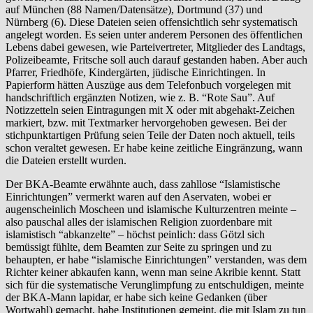
auf München (88 Namen/Datensätze), Dortmund (37) und
Nürnberg (6). Diese Dateien seien offensichtlich sehr systematisch
angelegt worden. Es seien unter anderem Personen des öffentlichen
Lebens dabei gewesen, wie Parteivertreter, Mitglieder des Landtags,
Polizeibeamte, Fritsche soll auch darauf gestanden haben. Aber auch
Pfarrer, Friedhöfe, Kindergärten, jüdische Einrichtingen. In
Papierform hätten Auszüge aus dem Telefonbuch vorgelegen mit
handschriftlich ergänzten Notizen, wie z. B. “Rote Sau”. Auf
Notizzetteln seien Eintragungen mit X oder mit abgehakt-Zeichen
markiert, bzw. mit Textmarker hervorgehoben gewesen. Bei der
stichpunktartigen Prüfung seien Teile der Daten noch aktuell, teils
schon veraltet gewesen. Er habe keine zeitliche Eingränzung, wann
die Dateien erstellt wurden.
Der BKA-Beamte erwähnte auch, dass zahllose “Islamistische
Einrichtungen” vermerkt waren auf den Aservaten, wobei er
augenscheinlich Moscheen und islamische Kulturzentren meinte –
also pauschal alles der islamischen Religion zuordenbare mit
islamistisch “abkanzelte” – höchst peinlich: dass Götzl sich
bemüssigt fühlte, dem Beamten zur Seite zu springen und zu
behaupten, er habe “islamische Einrichtungen” verstanden, was dem
Richter keiner abkaufen kann, wenn man seine Akribie kennt. Statt
sich für die systematische Verunglimpfung zu entschuldigen, meinte
der BKA-Mann lapidar, er habe sich keine Gedanken (über
Wortwahl) gemacht, habe Institutionen gemeint, die mit Islam zu tun