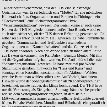
Tauber bestritt vehemment, dass der THS eine selbständige
Organisation war. Er sei lediglich eine “Mutter” für alle möglichen
Kameradschaften, Organisationen und Parteien in Thüringen, ein
“Dachverband”, eine “Schattenorganisation” bzw.
“Vernetzungsplattform” gewesen. Deswegen könne er auch keine
Namen der THS-Mitglieder nennen, außer Tino Brandt, wobei er
auch nicht sicher sei, ob der THS dessen Erfindung gewesen sei. Er
selber sei als JN-Mitglied beim THS gewesen. Es habe Stammtische
gegeben, “Sammelsurien und Treffpunkte verschiedener
Organisationen und Kameradschaften” und das Ganze sei dann
THS betitelt worden. Nach der Wende seien zu ihnen ältere Leute
aus Bayern gekommen, wie Kai Dalek – Brandts Mentor. Mit ihm
sei die Organisation aufgebaut worden. Die Antiantifa sei die erste
“Schattenorganisation” gewesen. Es habe zweimal pro Woche
Stammtische gegeben: mittwochs für “Hinz und Kunz” und
sonntags einen Koordinationsstammtisch für Aktionen, Wahlen
(welche Partei man wählen sollte) usw. Auf Vorhalt, laut einem
Hinweis wurde der Sonntagsstammtisch als “Kaderbesprechung”
bezeichnet, meinte Tauber, das klinge hochtrabend. Der THS habe
nur die Vernetzung als Ziel gehabt. Sonntags hätten sie besprochen,
wie sie dem Verfolgungsdruck entgehen, in dem sie für
Mittwochsstammtische immer unterschiedliche Treffpunkte überlegt
hätten. Er habe Wohlleben, Mundlos und Böhnhardt sehr sporadisch
bei Sonntangstammtischen gesehen.