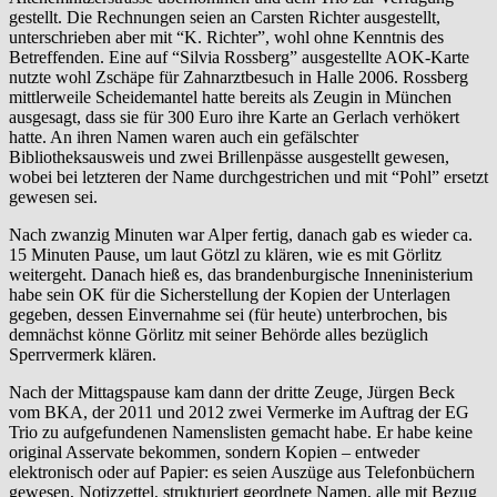
gestellt. Die Rechnungen seien an Carsten Richter ausgestellt,
unterschrieben aber mit “K. Richter”, wohl ohne Kenntnis des
Betreffenden. Eine auf “Silvia Rossberg” ausgestellte AOK-Karte
nutzte wohl Zschäpe für Zahnarztbesuch in Halle 2006. Rossberg
mittlerweile Scheidemantel hatte bereits als Zeugin in München
ausgesagt, dass sie für 300 Euro ihre Karte an Gerlach verhökert
hatte. An ihren Namen waren auch ein gefälschter
Bibliotheksausweis und zwei Brillenpässe ausgestellt gewesen,
wobei bei letzteren der Name durchgestrichen und mit “Pohl” ersetzt
gewesen sei.
Nach zwanzig Minuten war Alper fertig, danach gab es wieder ca.
15 Minuten Pause, um laut Götzl zu klären, wie es mit Görlitz
weitergeht. Danach hieß es, das brandenburgische Inneninisterium
habe sein OK für die Sicherstellung der Kopien der Unterlagen
gegeben, dessen Einvernahme sei (für heute) unterbrochen, bis
demnächst könne Görlitz mit seiner Behörde alles bezüglich
Sperrvermerk klären.
Nach der Mittagspause kam dann der dritte Zeuge, Jürgen Beck
vom BKA, der 2011 und 2012 zwei Vermerke im Auftrag der EG
Trio zu aufgefundenen Namenslisten gemacht habe. Er habe keine
original Asservate bekommen, sondern Kopien – entweder
elektronisch oder auf Papier: es seien Auszüge aus Telefonbüchern
gewesen, Notizzettel, strukturiert geordnete Namen, alle mit Bezug