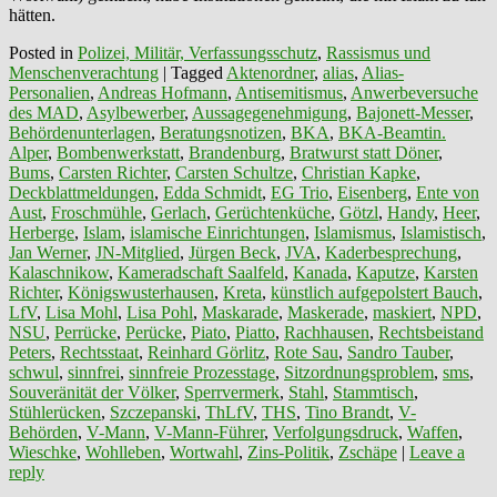
hätten.
Posted in
Polizei, Militär, Verfassungsschutz
,
Rassismus und
Menschenverachtung
|
Tagged
Aktenordner
,
alias
,
Alias-
Personalien
,
Andreas Hofmann
,
Antisemitismus
,
Anwerbeversuche
des MAD
,
Asylbewerber
,
Aussagegenehmigung
,
Bajonett-Messer
,
Behördenunterlagen
,
Beratungsnotizen
,
BKA
,
BKA-Beamtin.
Alper
,
Bombenwerkstatt
,
Brandenburg
,
Bratwurst statt Döner
,
Bums
,
Carsten Richter
,
Carsten Schultze
,
Christian Kapke
,
Deckblattmeldungen
,
Edda Schmidt
,
EG Trio
,
Eisenberg
,
Ente von
Aust
,
Froschmühle
,
Gerlach
,
Gerüchtenküche
,
Götzl
,
Handy
,
Heer
,
Herberge
,
Islam
,
islamische Einrichtungen
,
Islamismus
,
Islamistisch
,
Jan Werner
,
JN-Mitglied
,
Jürgen Beck
,
JVA
,
Kaderbesprechung
,
Kalaschnikow
,
Kameradschaft Saalfeld
,
Kanada
,
Kaputze
,
Karsten
Richter
,
Königswusterhausen
,
Kreta
,
künstlich aufgepolstert Bauch
,
LfV
,
Lisa Mohl
,
Lisa Pohl
,
Maskarade
,
Maskerade
,
maskiert
,
NPD
,
NSU
,
Perrücke
,
Perücke
,
Piato
,
Piatto
,
Rachhausen
,
Rechtsbeistand
Peters
,
Rechtsstaat
,
Reinhard Görlitz
,
Rote Sau
,
Sandro Tauber
,
schwul
,
sinnfrei
,
sinnfreie Prozesstage
,
Sitzordnungsproblem
,
sms
,
Souveränität der Völker
,
Sperrvermerk
,
Stahl
,
Stammtisch
,
Stühlerücken
,
Szczepanski
,
ThLfV
,
THS
,
Tino Brandt
,
V-
Behörden
,
V-Mann
,
V-Mann-Führer
,
Verfolgungsdruck
,
Waffen
,
Wieschke
,
Wohlleben
,
Wortwahl
,
Zins-Politik
,
Zschäpe
|
Leave a
reply