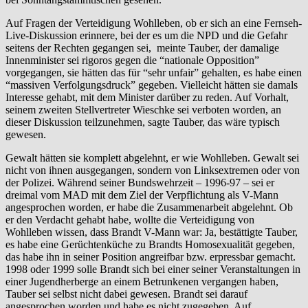
Auf Fragen der Verteidigung Wohlleben, ob er sich an eine Fernseh-
Live-Diskussion erinnere, bei der es um die NPD und die Gefahr
seitens der Rechten gegangen sei, meinte Tauber, der damalige
Innenminister sei rigoros gegen die “nationale Opposition”
vorgegangen, sie hätten das für “sehr unfair” gehalten, es habe einen
“massiven Verfolgungsdruck” gegeben. Vielleicht hätten sie damals
Interesse gehabt, mit dem Minister darüber zu reden. Auf Vorhalt,
seinem zweiten Stellvertreter Wieschke sei verboten worden, an
dieser Diskussion teilzunehmen, sagte Tauber, das wäre typisch
gewesen.
Gewalt hätten sie komplett abgelehnt, er wie Wohlleben. Gewalt sei
nicht von ihnen ausgegangen, sondern von Linksextremen oder von
der Polizei. Während seiner Bundswehrzeit – 1996-97 – sei er
dreimal vom MAD mit dem Ziel der Verpflichtung als V-Mann
angesprochen worden, er habe die Zusammenarbeit abgelehnt. Ob
er den Verdacht gehabt habe, wollte die Verteidigung von
Wohlleben wissen, dass Brandt V-Mann war: Ja, bestättigte Tauber,
es habe eine Gerüchtenküche zu Brandts Homosexualität gegeben,
das habe ihn in seiner Position angreifbar bzw. erpressbar gemacht.
1998 oder 1999 solle Brandt sich bei einer seiner Veranstaltungen in
einer Jugendherberge an einem Betrunkenen vergangen haben,
Tauber sei selbst nicht dabei gewesen. Brandt sei darauf
angesprochen worden und habe es nicht zugegeben. Auf