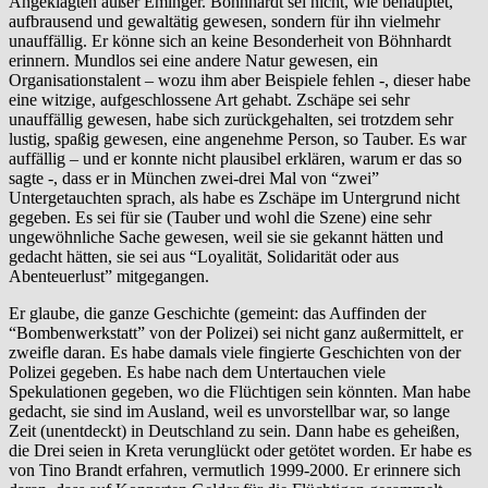
Angeklagten außer Eminger. Böhnhardt sei nicht, wie behauptet,
aufbrausend und gewaltätig gewesen, sondern für ihn vielmehr
unauffällig. Er könne sich an keine Besonderheit von Böhnhardt
erinnern. Mundlos sei eine andere Natur gewesen, ein
Organisationstalent – wozu ihm aber Beispiele fehlen -, dieser habe
eine witzige, aufgeschlossene Art gehabt. Zschäpe sei sehr
unauffällig gewesen, habe sich zurückgehalten, sei trotzdem sehr
lustig, spaßig gewesen, eine angenehme Person, so Tauber. Es war
auffällig – und er konnte nicht plausibel erklären, warum er das so
sagte -, dass er in München zwei-drei Mal von “zwei”
Untergetauchten sprach, als habe es Zschäpe im Untergrund nicht
gegeben. Es sei für sie (Tauber und wohl die Szene) eine sehr
ungewöhnliche Sache gewesen, weil sie sie gekannt hätten und
gedacht hätten, sie sei aus “Loyalität, Solidarität oder aus
Abenteuerlust” mitgegangen.
Er glaube, die ganze Geschichte (gemeint: das Auffinden der
“Bombenwerkstatt” von der Polizei) sei nicht ganz außermittelt, er
zweifle daran. Es habe damals viele fingierte Geschichten von der
Polizei gegeben. Es habe nach dem Untertauchen viele
Spekulationen gegeben, wo die Flüchtigen sein könnten. Man habe
gedacht, sie sind im Ausland, weil es unvorstellbar war, so lange
Zeit (unentdeckt) in Deutschland zu sein. Dann habe es geheißen,
die Drei seien in Kreta verunglückt oder getötet worden. Er habe es
von Tino Brandt erfahren, vermutlich 1999-2000. Er erinnere sich