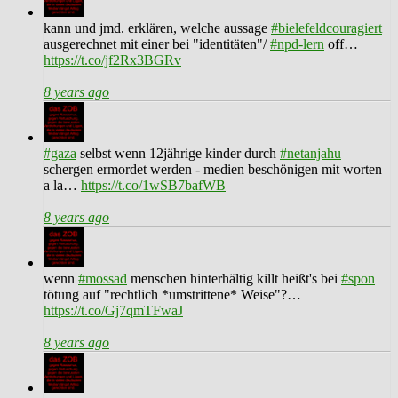
kann und jmd. erklären, welche aussage
#bielefeldcouragiert
ausgerechnet mit einer bei "identitäten"/
#npd-lern
off…
https://t.co/jf2Rx3BGRv
8 years ago
#gaza
selbst wenn 12jährige kinder durch
#netanjahu
schergen ermordet werden - medien beschönigen mit worten
a la…
https://t.co/1wSB7bafWB
8 years ago
wenn
#mossad
menschen hinterhältig killt heißt's bei
#spon
tötung auf "rechtlich *umstrittene* Weise"?…
https://t.co/Gj7qmTFwaJ
8 years ago