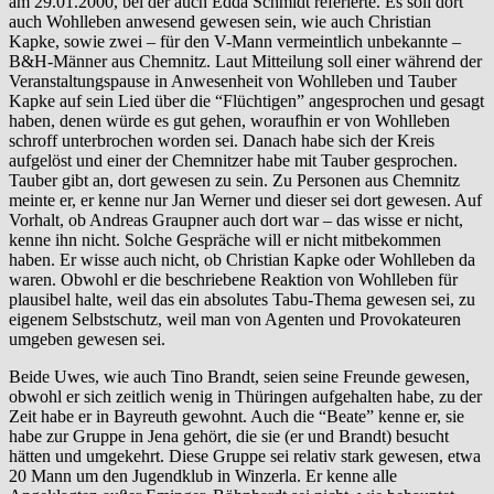
am 29.01.2000, bei der auch Edda Schmidt referierte. Es soll dort
auch Wohlleben anwesend gewesen sein, wie auch Christian
Kapke, sowie zwei – für den V-Mann vermeintlich unbekannte –
B&H-Männer aus Chemnitz. Laut Mitteilung soll einer während der
Veranstaltungspause in Anwesenheit von Wohlleben und Tauber
Kapke auf sein Lied über die “Flüchtigen” angesprochen und gesagt
haben, denen würde es gut gehen, woraufhin er von Wohlleben
schroff unterbrochen worden sei. Danach habe sich der Kreis
aufgelöst und einer der Chemnitzer habe mit Tauber gesprochen.
Tauber gibt an, dort gewesen zu sein. Zu Personen aus Chemnitz
meinte er, er kenne nur Jan Werner und dieser sei dort gewesen. Auf
Vorhalt, ob Andreas Graupner auch dort war – das wisse er nicht,
kenne ihn nicht. Solche Gespräche will er nicht mitbekommen
haben. Er wisse auch nicht, ob Christian Kapke oder Wohlleben da
waren. Obwohl er die beschriebene Reaktion von Wohlleben für
plausibel halte, weil das ein absolutes Tabu-Thema gewesen sei, zu
eigenem Selbstschutz, weil man von Agenten und Provokateuren
umgeben gewesen sei.
Beide Uwes, wie auch Tino Brandt, seien seine Freunde gewesen,
obwohl er sich zeitlich wenig in Thüringen aufgehalten habe, zu der
Zeit habe er in Bayreuth gewohnt. Auch die “Beate” kenne er, sie
habe zur Gruppe in Jena gehört, die sie (er und Brandt) besucht
hätten und umgekehrt. Diese Gruppe sei relativ stark gewesen, etwa
20 Mann um den Jugendklub in Winzerla. Er kenne alle