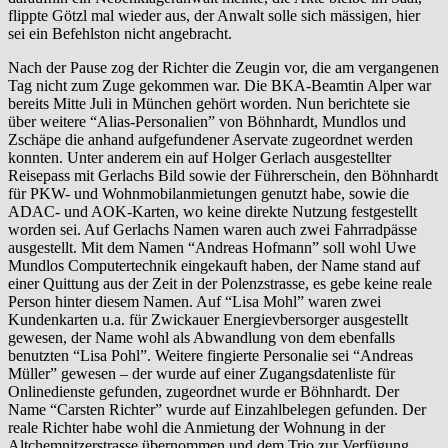
flippte Götzl mal wieder aus, der Anwalt solle sich mässigen, hier
sei ein Befehlston nicht angebracht.
Nach der Pause zog der Richter die Zeugin vor, die am vergangenen
Tag nicht zum Zuge gekommen war. Die BKA-Beamtin Alper war
bereits Mitte Juli in München gehört worden. Nun berichtete sie
über weitere “Alias-Personalien” von Böhnhardt, Mundlos und
Zschäpe die anhand aufgefundener Aservate zugeordnet werden
konnten. Unter anderem ein auf Holger Gerlach ausgestellter
Reisepass mit Gerlachs Bild sowie der Führerschein, den Böhnhardt
für PKW- und Wohnmobilanmietungen genutzt habe, sowie die
ADAC- und AOK-Karten, wo keine direkte Nutzung festgestellt
worden sei. Auf Gerlachs Namen waren auch zwei Fahrradpässe
ausgestellt. Mit dem Namen “Andreas Hofmann” soll wohl Uwe
Mundlos Computertechnik eingekauft haben, der Name stand auf
einer Quittung aus der Zeit in der Polenzstrasse, es gebe keine reale
Person hinter diesem Namen. Auf “Lisa Mohl” waren zwei
Kundenkarten u.a. für Zwickauer Energievbersorger ausgestellt
gewesen, der Name wohl als Abwandlung von dem ebenfalls
benutzten “Lisa Pohl”. Weitere fingierte Personalie sei “Andreas
Müller” gewesen – der wurde auf einer Zugangsdatenliste für
Onlinedienste gefunden, zugeordnet wurde er Böhnhardt. Der
Name “Carsten Richter” wurde auf Einzahlbelegen gefunden. Der
reale Richter habe wohl die Anmietung der Wohnung in der
Altchemnitzerstrasse übernommen und dem Trio zur Verfügung