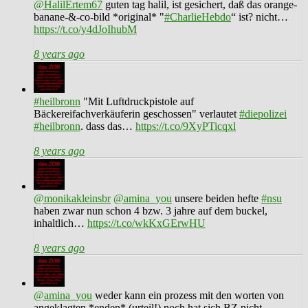
@HalilErtem67
guten tag halil, ist gesichert, daß das orange-
banane-&-co-bild *original* "
#CharlieHebdo
“ ist? nicht…
https://t.co/y4dJoIhubM
8 years ago
#heilbronn
"Mit Luftdruckpistole auf
Bäckereifachverkäuferin geschossen" verlautet
#diepolizei
#heilbronn
. dass das…
https://t.co/9XyPTicqxl
8 years ago
@monikakleinsbr
@amina_you
unsere beiden hefte
#nsu
haben zwar nun schon 4 bzw. 3 jahre auf dem buckel,
inhaltlich…
https://t.co/wkKxGErwHU
8 years ago
@amina_you
weder kann ein prozess mit den worten von
angeklagten *enden* (urteil!) noch hat sich BZ nicht