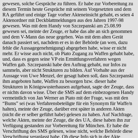
gewesen, solche Gespräche zu führen. Er habe zur Vorbereitung zu
diesem Termin heute Gespräche mit seinem Vorgesetzten und dem
RA geführt und einige Tage vorher Akteneinsicht gehabt, es seien 4
Aktenordner mit Deckblattmeldungen aus den Jahren 1997-98
gewesen. Was mit dem Handy von Szczepanski am 25.08.99
gewesen sei, meinte der Zeuge, er habe das alte an sich genommen
und dem V-Mann das neue gegeben. Was mit dem alten Gerät
danach passiert sei, nachdem er es in der Behörde (an wen, dazu
fehle die Aussagegenehmigung) abgegeben habe, wisse er nicht
mehr. Er wisse auch nicht, ob Piato Zugang zu Waffen gehabt habe,
und, dass es gegen seine VP ein Ermittlungsverfahren wegen
Waffen gab. Szczepanski habe den Auftrag gehabt, nur Infos zu
sammeln, aber nicht Strukturen zu bilden. Auf Vorhalte aus der
Aussage von Uwe Menzel, der gesagt haben soll, dass Szczepanski
ihm angeboten hatte, Waffen zu besorgen bzw. dieser habe
Strukturen in Königswusterhausen aufgebaut, sagte der Zeuge, dass
er nichts davon wisse. Über die SMS auf dem einbezogenen Handy
vermeintlich von Jan Werner an Piato mit der Frage, was mit den
“Bums” sei (was Verfahrensbeteiligte für ein Synonym für Waffe/n
halten), meinte der Zeuge, darüber erst später in anderen Akten
(nicht die er selber geführt habe) gelesen zu haben. Auf Nachfrage,
welche Akten, meinte der Zeuge, die des UA, diese haben ihn zur
Verfügung gestanden zur Vorbereitung für München. Er habe die
Verschriftung des SMS gelesen, wisse nicht, welche Behörde diese
Verschriftung veranlasst habe. Ob diese Info sich in der Akte