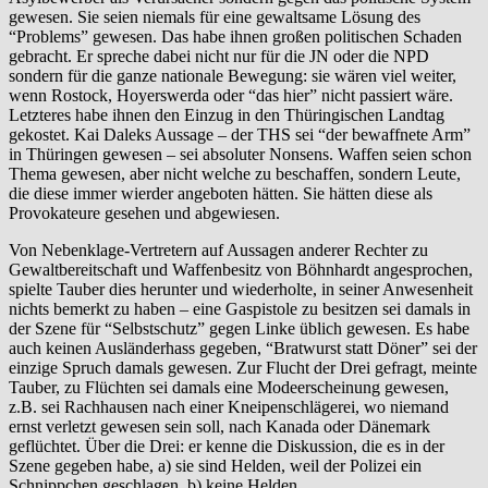
gewesen. Sie seien niemals für eine gewaltsame Lösung des
“Problems” gewesen. Das habe ihnen großen politischen Schaden
gebracht. Er spreche dabei nicht nur für die JN oder die NPD
sondern für die ganze nationale Bewegung: sie wären viel weiter,
wenn Rostock, Hoyerswerda oder “das hier” nicht passiert wäre.
Letzteres habe ihnen den Einzug in den Thüringischen Landtag
gekostet. Kai Daleks Aussage – der THS sei “der bewaffnete Arm”
in Thüringen gewesen – sei absoluter Nonsens. Waffen seien schon
Thema gewesen, aber nicht welche zu beschaffen, sondern Leute,
die diese immer wierder angeboten hätten. Sie hätten diese als
Provokateure gesehen und abgewiesen.
Von Nebenklage-Vertretern auf Aussagen anderer Rechter zu
Gewaltbereitschaft und Waffenbesitz von Böhnhardt angesprochen,
spielte Tauber dies herunter und wiederholte, in seiner Anwesenheit
nichts bemerkt zu haben – eine Gaspistole zu besitzen sei damals in
der Szene für “Selbstschutz” gegen Linke üblich gewesen. Es habe
auch keinen Ausländerhass gegeben, “Bratwurst statt Döner” sei der
einzige Spruch damals gewesen. Zur Flucht der Drei gefragt, meinte
Tauber, zu Flüchten sei damals eine Modeerscheinung gewesen,
z.B. sei Rachhausen nach einer Kneipenschlägerei, wo niemand
ernst verletzt gewesen sein soll, nach Kanada oder Dänemark
geflüchtet. Über die Drei: er kenne die Diskussion, die es in der
Szene gegeben habe, a) sie sind Helden, weil der Polizei ein
Schnippchen geschlagen, b) keine Helden.