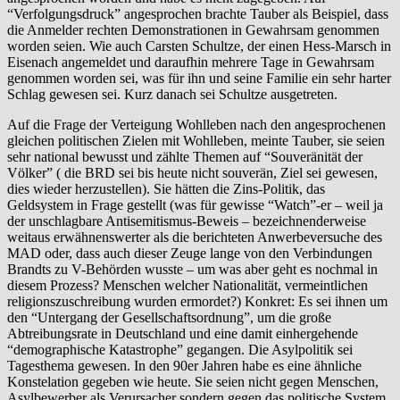
“Verfolgungsdruck” angesprochen brachte Tauber als Beispiel, dass
die Anmelder rechten Demonstrationen in Gewahrsam genommen
worden seien. Wie auch Carsten Schultze, der einen Hess-Marsch in
Eisenach angemeldet und daraufhin mehrere Tage in Gewahrsam
genommen worden sei, was für ihn und seine Familie ein sehr harter
Schlag gewesen sei. Kurz danach sei Schultze ausgetreten.
Auf die Frage der Verteigung Wohlleben nach den angesprochenen
gleichen politischen Zielen mit Wohlleben, meinte Tauber, sie seien
sehr national bewusst und zählte Themen auf “Souveränität der
Völker” ( die BRD sei bis heute nicht souverän, Ziel sei gewesen,
dies wieder herzustellen). Sie hätten die Zins-Politik, das
Geldsystem in Frage gestellt (was für gewisse “Watch”-er – weil ja
der unschlagbare Antisemitismus-Beweis – bezeichnenderweise
weitaus erwähnenswerter als die berichteten Anwerbeversuche des
MAD oder, dass auch dieser Zeuge lange von den Verbindungen
Brandts zu V-Behörden wusste – um was aber geht es nochmal in
diesem Prozess? Menschen welcher Nationalität, vermeintlichen
religionszuschreibung wurden ermordet?) Konkret: Es sei ihnen um
den “Untergang der Gesellschaftsordnung”, um die große
Abtreibungsrate in Deutschland und eine damit einhergehende
“demographische Katastrophe” gegangen. Die Asylpolitik sei
Tagesthema gewesen. In den 90er Jahren habe es eine ähnliche
Konstelation gegeben wie heute. Sie seien nicht gegen Menschen,
Asylbewerber als Verursacher sondern gegen das politische System