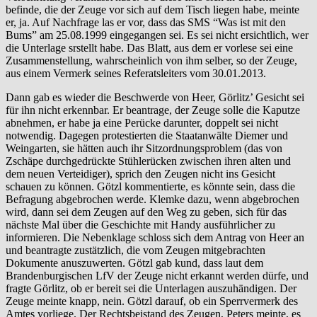
befinde, die der Zeuge vor sich auf dem Tisch liegen habe, meinte
er, ja. Auf Nachfrage las er vor, dass das SMS “Was ist mit den
Bums” am 25.08.1999 eingegangen sei. Es sei nicht ersichtlich, wer
die Unterlage srstellt habe. Das Blatt, aus dem er vorlese sei eine
Zusammenstellung, wahrscheinlich von ihm selber, so der Zeuge,
aus einem Vermerk seines Referatsleiters vom 30.01.2013.
Dann gab es wieder die Beschwerde von Heer, Görlitz’ Gesicht sei
für ihn nicht erkennbar. Er beantrage, der Zeuge solle die Kaputze
abnehmen, er habe ja eine Perücke darunter, doppelt sei nicht
notwendig. Dagegen protestierten die Staatanwälte Diemer und
Weingarten, sie hätten auch ihr Sitzordnungsproblem (das von
Zschäpe durchgedrückte Stühlerücken zwischen ihren alten und
dem neuen Verteidiger), sprich den Zeugen nicht ins Gesicht
schauen zu können. Götzl kommentierte, es könnte sein, dass die
Befragung abgebrochen werde. Klemke dazu, wenn abgebrochen
wird, dann sei dem Zeugen auf den Weg zu geben, sich für das
nächste Mal über die Geschichte mit Handy ausführlicher zu
informieren. Die Nebenklage schloss sich dem Antrag von Heer an
und beantragte zustätzlich, die vom Zeugen mitgebrachten
Dokumente anuszuwerten. Götzl gab kund, dass laut dem
Brandenburgischen LfV der Zeuge nicht erkannt werden dürfe, und
fragte Görlitz, ob er bereit sei die Unterlagen auszuhändigen. Der
Zeuge meinte knapp, nein. Götzl darauf, ob ein Sperrvermerk des
Amtes vorliege. Der Rechtsbeistand des Zeugen, Peters meinte, es