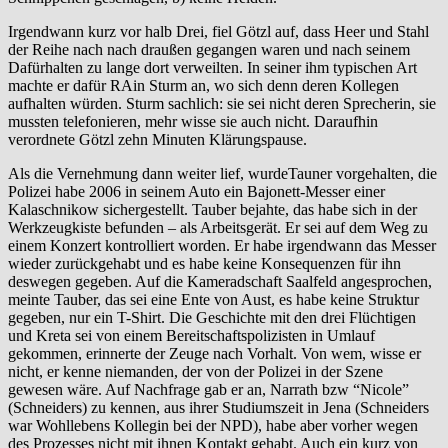
Irgendwann kurz vor halb Drei, fiel Götzl auf, dass Heer und Stahl
der Reihe nach nach draußen gegangen waren und nach seinem
Dafürhalten zu lange dort verweilten. In seiner ihm typischen Art
machte er dafür RAin Sturm an, wo sich denn deren Kollegen
aufhalten würden. Sturm sachlich: sie sei nicht deren Sprecherin, sie
mussten telefonieren, mehr wisse sie auch nicht. Daraufhin
verordnete Götzl zehn Minuten Klärungspause.
Als die Vernehmung dann weiter lief, wurdeTauner vorgehalten, die
Polizei habe 2006 in seinem Auto ein Bajonett-Messer einer
Kalaschnikow sichergestellt. Tauber bejahte, das habe sich in der
Werkzeugkiste befunden – als Arbeitsgerät. Er sei auf dem Weg zu
einem Konzert kontrolliert worden. Er habe irgendwann das Messer
wieder zurückgehabt und es habe keine Konsequenzen für ihn
deswegen gegeben. Auf die Kameradschaft Saalfeld angesprochen,
meinte Tauber, das sei eine Ente von Aust, es habe keine Struktur
gegeben, nur ein T-Shirt. Die Geschichte mit den drei Flüchtigen
und Kreta sei von einem Bereitschaftspolizisten in Umlauf
gekommen, erinnerte der Zeuge nach Vorhalt. Von wem, wisse er
nicht, er kenne niemanden, der von der Polizei in der Szene
gewesen wäre. Auf Nachfrage gab er an, Narrath bzw “Nicole”
(Schneiders) zu kennen, aus ihrer Studiumszeit in Jena (Schneiders
war Wohllebens Kollegin bei der NPD), habe aber vorher wegen
des Prozesses nicht mit ihnen Kontakt gehabt. Auch ein kurz von